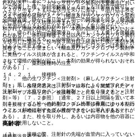
本剤の溶解にあたっては、容器の栓及びその周囲をアルコー
れがある）。また、ガンマグロブリン製剤の大量療法におい
ルで消毒した後、添付溶解液０．６ｍＬを注射筒で吸引し、
て２００ｍｇ／ｋｇ以上投与を受けた者は、６箇月以上過ぎ
ワクチンの入ったバイアルにゆっくり注入し、次いで１〜２
るまで接種を延期すること（輸血及びガンマグロブリン製剤
分間静置後、静かに振り混ぜて均一の懸濁液を得る（懸濁液
中に黄熱ウイルス抗体が含まれると、ワクチンウイルスが中
に気泡が生じるおそれがあるので激しく振り混ぜないこ
和されて増殖の抑制が起こり、本剤の効果が得られないおそ
と）。得られた均一の懸濁液０．５ｍＬ（１人量）を接種用
れがある）。本剤接種後１４日以内にガンマグロブリン製剤
の注射筒に吸引する。この操作にあたっては雑菌が迷入しな
を投与した場合は、投与後３箇月以上経過した後に本剤を再
いように注意すること。なお、溶解したワクチンは希釈しな
接種することが望ましい（輸血及びガンマグロブリン製剤中
いこと。
に黄熱ウイルス抗体が含まれると、ワクチンウイルスが中和
されて増殖の抑制が起こり、本剤の効果が得られないおそれ
１４．２． 薬剤接種時の注意
がある）］。
１４．２．１． 接種時
２）． 他の生ワクチン＜注射剤＞（麻しんワクチン＜注射
剤＞、風しんワクチン＜注射剤＞、おたふくかぜワクチン＜
（１）． 接種用器具は、ガンマ線等により滅菌されたディ
注射剤＞、水痘ワクチン＜注射剤＞、ＢＣＧワクチン＜注射
スポーザブル品を用い、被接種者ごとに取り換えること。
剤＞等）〔７．２参照〕［通常、２７日以上間隔を置いて本
（２）． ゴム栓への針刺は、ゴム栓面に垂直にゆっくり行
剤を接種すること（他の生ワクチンの干渉作用により本剤の
うこと（斜めに刺すとゴム片がワクチンに混入するおそれが
ウイルスが増殖せず免疫が獲得できないおそれがある）］。
ある）。また、栓を取り外し、あるいは内容物を他の容器に
高齢者
移して使用しないこと。
（３）． 接種の際、注射針の先端が血管内に入っていない
接種要注意者である。