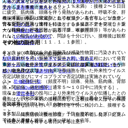
１１．１．３． 熱性多臓器不全（Ｖｉｓｃｅｒｏｔｒｏｐ
表・計算
レジメン
CTCAE
抗菌薬ガイド
ERマニュ
ん等の異常な症状を呈した場合には、速やかに医師の診察を
ｉｃ ｄｉｓｅａｓｅ）（０．１％未満）：接種２〜５日目
アル
薬剤情報
ポスト
受けるよう事前に知らせること。
に疲労、筋肉痛、頭痛を伴う発熱があらわれ、呼吸不全、肝
８．４． 本剤は安定剤としてゼラチンを含有し、ゼラチン
機能障害、リンパ球減少、血小板減少、高ビリルビン血症、
新規登録
含有製剤の投与（接種）により、ショック、アナフィラキシ
腎不全等の急速な進行を特徴とする多臓器不全を発現し、重
ログイン
ー（蕁麻疹、呼吸困難、口唇浮腫、喉頭浮腫等）等があらわ
大な転帰をたどることがある〔２．６参照〕。
監修医師一覧
れたとの報告があるので、問診を十分に行い、接種後は観察
UpToDate特別割引
その他の副作用
を十分に行うこと〔１１．１．１参照〕。
運営会社
８．５． 本剤はＳＰＦ鶏卵及び感染性物質に汚染されてい
© 2021 HOKUTO Inc. All rights reserved.
１１．２． その他の副反応
利用規約
プライバシーポリシー
お問い合わせ
ない原材料を用い無菌下で製造され、製造工程において発育
鶏卵を用いた外来性ウイルス否定試験は実施されているが、
ホーム
表・計算
レジメン
CTCAE
抗菌薬ガイド
１）． 過敏症：（頻度不明）発疹、蕁麻疹、紅斑、そう痒
ヒト由来及びニワトリ由来培養細胞を用いた外来性ウイルス
感、喘息様症状等。
ERマニュアル
薬剤情報
ポスト
否定試験並びにマイコプラズマ否定試験は実施されていな
２）． 全身症状：（頻度不明）頭痛、発熱、筋肉痛、背部
監修医師一覧
い。
痛、関節痛、倦怠感等［通常５〜１０日中に消失する］。
UpToDate特別割引
現在までに本剤の投与により外来性ウイルスが伝播したとの
運営会社
３）． 消化器症状：（頻度不明）下痢、悪心、嘔吐、腹部
報告はないが、本剤の接種に際しては被接種者又はその保護
© 2021 HOKUTO Inc. All rights reserved.
不快感等。
者へ十分な説明を行い、必要性を十分に検討の上、接種する
こと。
※本製品は疾病の診断・治療・予防を目的としたプログラム
４）． 局所症状（接種部位）：（頻度不明）発赤、紅斑、
ではありません。
そう痒、浮腫、腫脹、疼痛、硬結、水疱等。
（特定の背景を有する者に関する注意）