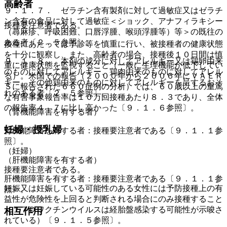
高齢者
９．１．７． ゼラチン含有製剤に対して過敏症又はゼラチ
ン含有の食品に対して過敏症＜ショック、アナフィラキシー
接種要注意者である。
（蕁麻疹、呼吸困難、口唇浮腫、喉頭浮腫等）等＞の既往の
ある者〔２．５参照〕。
接種にあたっては予診等を慎重に行い、被接種者の健康状態
を十分に観察し、また、高齢者の場合、接種後１０日間は慎
９．１．８． 本剤の成分に対してアレルギー又は鶏卵由来
重に健康状態を監視すること（一般に生理機能が低下してい
のものに対してアレルギー、鶏肉由来のものに対してアレル
る）。米国での報告（２０００年から２００６年にＶＡＥＲ
ギー、その他鶏由来のものに対してアレルギーを呈するおそ
Ｓに報告された６６０症例の分析）では、６０歳以上の重篤
れのある者〔２．５参照〕。
な有害事象報告率は１０万回接種あたり８．３であり、全体
の報告率４．７に比し高かった〔９．１．６参照〕。
（腎機能障害を有する者）
妊婦・授乳婦
腎機能障害を有する者：接種要注意者である〔９．１．１参
照〕。
（妊婦）
（肝機能障害を有する者）
接種要注意者である。
肝機能障害を有する者：接種要注意者である〔９．１．１参
妊娠又は妊娠している可能性のある女性には予防接種上の有
照〕。
益性が危険性を上回ると判断される場合にのみ接種すること
（１７Ｄワクチンウイルスは経胎盤感染する可能性が示唆さ
相互作用
れている）〔９．１．５参照〕。