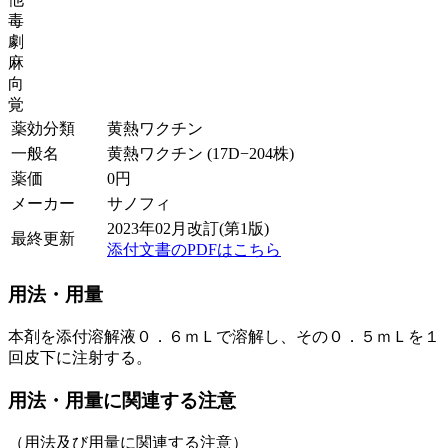
毒
劇
麻
向
覚
薬効分類
黄熱ワクチン
一般名
黄熱ワクチン (17D−204株)
薬価
0
円
メーカー
サノフィ
2023年02月改訂(第1版)
最終更新
添付文書のPDFはこちら
用法・用量
本剤を添付溶解液０．６ｍＬで溶解し、その０．５ｍＬを１
回皮下に注射する。
用法・用量に関連する注意
（用法及び用量に関連する注意）