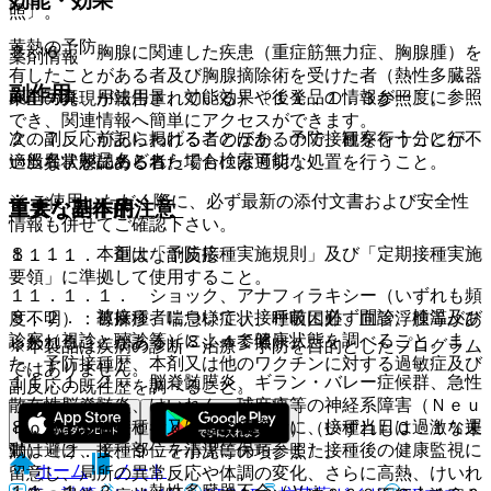
効能・効果
照〕。
黄熱の予防。
２．６． 胸腺に関連した疾患（重症筋無力症、胸腺腫）を
薬剤情報
有したことがある者及び胸腺摘除術を受けた者（熱性多臓器
副作用
薬剤写真、用法用量、効能効果や後発品の情報が一度に参照
不全の発現が報告されている）〔１１．１．３参照〕。
でき、関連情報へ簡単にアクセスができます。
２．７． 前記に掲げる者のほか、予防接種を行うことが不
次の副反応があらわれることがあるので、観察を十分に行
一般名、製品名どちらでも検索可能！
適当な状態にある者。
い、異常が認められた場合には適切な処置を行うこと。
※ ご使用いただく際に、必ず最新の添付文書および安全性
重要な基本的注意
重大な副作用
情報も併せてご確認下さい。
８．１． 本剤は「予防接種実施規則」及び「定期接種実施
１１．１． 重大な副反応
要領」に準拠して使用すること。
１１．１．１． ショック、アナフィラキシー（いずれも頻
８．２． 被接種者について、接種前に必ず問診、検温及び
度不明）：蕁麻疹、喘息様症状、呼吸困難、血管浮腫等があ
診察（視診、聴診等）によって健康状態を調べること。ま
らわれることがある〔８．４参照〕。
※本製品は疾病の診断・治療・予防を目的としたプログラム
た、予防接種歴、本剤又は他のワクチンに対する過敏症及び
ではありません。
１１．１．２． 脳脊髄膜炎、ギラン・バレー症候群、急性
副反応の既往歴を調べること。
散在性脳脊髄炎、けいれん、球麻痺等の神経系障害（Ｎｅｕ
８．３． 被接種者又はその保護者に、接種当日は過激な運
ｒｏｔｒｏｐｉｃ ｄｉｓｅａｓｅ）（いずれも０．１％未
動は避け、接種部位を清潔に保ち、また接種後の健康監視に
満）〔２．１、９．７小児等の項参照〕。
ホーム
ノート
留意し、局所の異常反応や体調の変化、さらに高熱、けいれ