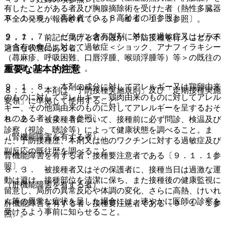
有したことがある者及び胸腺摘除術を受けた者（熱性多臓器
９．１．６． 高齢者〔９．８高齢者の項参照〕。
不全の発現が報告されている）〔１１．１．３参照〕。
９．１．７． ゼラチン含有製剤に対して過敏症又はゼラチ
２．７． 前記に掲げる者のほか、予防接種を行うことが不
ン含有の食品に対して過敏症＜ショック、アナフィラキシー
適当な状態にある者。
（蕁麻疹、呼吸困難、口唇浮腫、喉頭浮腫等）等＞の既往の
ある者〔２．５参照〕。
重要な基本的注意
９．１．８． 本剤の成分に対してアレルギー又は鶏卵由来
８．１． 本剤は「予防接種実施規則」及び「定期接種実施
のものに対してアレルギー、鶏肉由来のものに対してアレル
要領」に準拠して使用すること。
ギー、その他鶏由来のものに対してアレルギーを呈するおそ
れのある者〔２．５参照〕。
８．２． 被接種者について、接種前に必ず問診、検温及び
診察（視診、聴診等）によって健康状態を調べること。ま
（腎機能障害を有する者）
た、予防接種歴、本剤又は他のワクチンに対する過敏症及び
副反応の既往歴を調べること。
腎機能障害を有する者：接種要注意者である〔９．１．１参
照〕。
８．３． 被接種者又はその保護者に、接種当日は過激な運
動は避け、接種部位を清潔に保ち、また接種後の健康監視に
（肝機能障害を有する者）
留意し、局所の異常反応や体調の変化、さらに高熱、けいれ
ん等の異常な症状を呈した場合には、速やかに医師の診察を
肝機能障害を有する者：接種要注意者である〔９．１．１参
受けるよう事前に知らせること。
照〕。