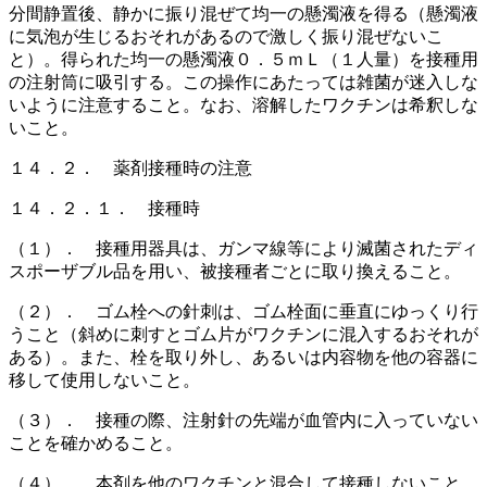
分間静置後、静かに振り混ぜて均一の懸濁液を得る（懸濁液
に気泡が生じるおそれがあるので激しく振り混ぜないこ
と）。得られた均一の懸濁液０．５ｍＬ（１人量）を接種用
の注射筒に吸引する。この操作にあたっては雑菌が迷入しな
いように注意すること。なお、溶解したワクチンは希釈しな
いこと。
１４．２． 薬剤接種時の注意
１４．２．１． 接種時
（１）． 接種用器具は、ガンマ線等により滅菌されたディ
スポーザブル品を用い、被接種者ごとに取り換えること。
（２）． ゴム栓への針刺は、ゴム栓面に垂直にゆっくり行
うこと（斜めに刺すとゴム片がワクチンに混入するおそれが
ある）。また、栓を取り外し、あるいは内容物を他の容器に
移して使用しないこと。
（３）． 接種の際、注射針の先端が血管内に入っていない
ことを確かめること。
（４）． 本剤を他のワクチンと混合して接種しないこと