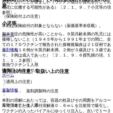
授乳しないことが望ましい（ワクチン成分が授乳を介して乳
意
幼児に伝搬する可能性がある）〔２．１、９．７小児等の項
参照〕。
（保険給付上の注意）
小児等
本剤は保険給付の対象とならない（薬価基準未収載）。
脳炎発症の危険性が高いことから、９箇月齢未満の乳児には
ホーム
接種しないこと（１９４５年から１９９１年までの間に、全
ての１７Ｄワクチンで報告された接種後脳炎は２１症例であ
り、うち１６例が８箇月齢未満、２例が３歳及び１３歳であ
薬剤情報
り、３例は成人であった）〔２．１、９．６授乳婦の項、１
１．１．２参照〕。
黄熱ワクチン１人用
後発品はありません
適用上の注意、取扱い上の注意
ホーム
（適用上の注意）
薬剤情報
１４．１． 薬剤調製時の注意
本剤の溶解にあたっては、容器の栓及びその周囲をアルコー
黄熱ワクチン１人用
ルで消毒した後、添付溶解液０．６ｍＬを注射筒で吸引し、
ワクチンの入ったバイアルにゆっくり注入し、次いで１〜２