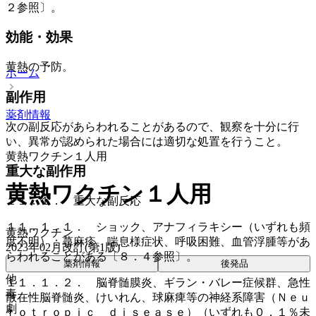
２参照〕。
効能・効果
黄熱の予防。
ホーム
副作用
薬剤情報
次の副反応があらわれることがあるので、観察を十分に行
い、異常が認められた場合には適切な処置を行うこと。
黄熱ワクチン１人用
重大な副作用
黄熱ワクチン１人用
１１．１． 重大な副反応
１１．１．１． ショック、アナフィラキシー（いずれも頻
黄熱ワクチン
度不明）：蕁麻疹、喘息様症状、呼吸困難、血管浮腫等があ
2023年02月改訂(第1版)
らわれることがある〔８．４参照〕。
薬剤情報
後発品
他
１１．１．２． 脳脊髄膜炎、ギラン・バレー症候群、急性
毒
散在性脳脊髄炎、けいれん、球麻痺等の神経系障害（Ｎｅｕ
劇
ｒｏｔｒｏｐｉｃ ｄｉｓｅａｓｅ）（いずれも０．１％未