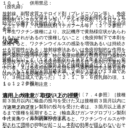
１０．１． 併用禁忌：
（授乳婦）
放射線、副腎皮質ステロイド剤（プレドニゾロン等）、免疫
授乳しないことが望ましい（ワクチン成分が授乳を介して乳
抑制剤（シクロスポリン等）、アルキル化剤（シクロフォス
幼児に伝搬する可能性がある）〔２．１、９．７小児等の項
ファミド等）、代謝拮抗剤（テガフール等）〔２．２参照〕
参照〕。
［本生ワクチン接種により、次記機序で黄熱様症状があらわ
れるおそれがあるので接種しないこと（免疫抑制下で本剤を
小児等
接種すると、ワクチンウイルスの感染を増強あるいは持続さ
せる可能性がある；放射線療法あるいは免疫抑制的な作用を
脳炎発症の危険性が高いことから、９箇月齢未満の乳児には
持つ薬剤の投与中の者、特に免疫抑制的な作用を持つ薬剤の
接種しないこと（１９４５年から１９９１年までの間に、全
長期投与中あるいは免疫抑制的な作用を持つ薬剤の大量投与
ての１７Ｄワクチンで報告された接種後脳炎は２１症例であ
中の者、又は免疫抑制的な作用を持つ薬剤投与中止後６箇月
り、うち１６例が８箇月齢未満、２例が３歳及び１３歳であ
以内の者は免疫機能が低下していることがある）］。
り、３例は成人であった）〔２．１、９．６授乳婦の項、１
１．１．２参照〕。
１０．２． 併用注意：
１）． 輸血、ガンマグロブリン製剤〔７．４参照〕［接種
適用上の注意、取扱い上の注意
前３箇月以内に輸血の投与を受けた又は接種前３箇月以内に
ガンマグロブリン製剤の投与を受けた者は、３箇月以上過ぎ
（適用上の注意）
るまで接種を延期すること（輸血及びガンマグロブリン製剤
１４．１． 薬剤調製時の注意
中に黄熱ウイルス抗体が含まれると、ワクチンウイルスが中
和されて増殖の抑制が起こり、本剤の効果が得られないおそ