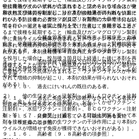
中に黄熱ウイルス抗体が含まれると、ワクチンウイルスが中
被接種者が次のいずれかに該当すると認められる場合は、健
和されて増殖の抑制が起こり、本剤の効果が得られないおそ
康状態及び体質を勘案し、診察及び接種適否の判断を慎重に
れがある）。また、ガンマグロブリン製剤の大量療法におい
行い、予防接種の必要性、副反応、有用性について十分な説
て２００ｍｇ／ｋｇ以上投与を受けた者は、６箇月以上過ぎ
明を行い、同意を確実に得た上で、注意して接種すること。
るまで接種を延期すること（輸血及びガンマグロブリン製剤
９．１．１． 心臓血管系疾患、腎臓疾患、肝臓疾患、血液
中に黄熱ウイルス抗体が含まれると、ワクチンウイルスが中
疾患、発育障害等の基礎疾患を有する者〔９．２腎機能障害
和されて増殖の抑制が起こり、本剤の効果が得られないおそ
を有する者、９．３肝機能障害を有する者の項参照〕。
れがある）。本剤接種後１４日以内にガンマグロブリン製剤
を投与した場合は、投与後３箇月以上経過した後に本剤を再
９．１．２． 予防接種で接種後２日以内に発熱のみられた
接種することが望ましい（輸血及びガンマグロブリン製剤中
者及び全身性発疹等のアレルギーを疑う症状を呈したことが
に黄熱ウイルス抗体が含まれると、ワクチンウイルスが中和
ある者。
されて増殖の抑制が起こり、本剤の効果が得られないおそれ
がある）］。
９．１．３． 過去にけいれんの既往のある者。
２）． 他の生ワクチン＜注射剤＞（麻しんワクチン＜注射
９．１．４． 過去に免疫不全の診断がなされている者及び
剤＞、風しんワクチン＜注射剤＞、おたふくかぜワクチン＜
近親者に先天性免疫不全症の者がいる者。
注射剤＞、水痘ワクチン＜注射剤＞、ＢＣＧワクチン＜注射
剤＞等）〔７．２参照〕［通常、２７日以上間隔を置いて本
９．１．５． 妊婦又は妊娠している可能性のある女性
剤を接種すること（他の生ワクチンの干渉作用により本剤の
〔９．５妊婦の項参照〕。
ウイルスが増殖せず免疫が獲得できないおそれがある）］。
９．１．６． 高齢者〔９．８高齢者の項参照〕。