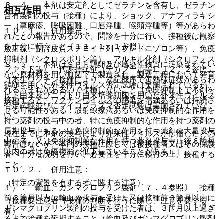
８．４． 本剤は安定剤としてゼラチンを含有し、ゼラチン
相互作用
含有製剤の投与（接種）により、ショック、アナフィラキシ
ー（蕁麻疹、呼吸困難、口唇浮腫、喉頭浮腫等）等があらわ
１０．１． 併用禁忌：
れたとの報告があるので、問診を十分に行い、接種後は観察
を十分に行うこと〔１１．１．１参照〕。
放射線、副腎皮質ステロイド剤（プレドニゾロン等）、免疫
抑制剤（シクロスポリン等）、アルキル化剤（シクロフォス
８．５． 本剤はＳＰＦ鶏卵及び感染性物質に汚染されてい
ファミド等）、代謝拮抗剤（テガフール等）〔２．２参照〕
ない原材料を用い無菌下で製造され、製造工程において発育
［本生ワクチン接種により、次記機序で黄熱様症状があらわ
鶏卵を用いた外来性ウイルス否定試験は実施されているが、
れるおそれがあるので接種しないこと（免疫抑制下で本剤を
ヒト由来及びニワトリ由来培養細胞を用いた外来性ウイルス
接種すると、ワクチンウイルスの感染を増強あるいは持続さ
否定試験並びにマイコプラズマ否定試験は実施されていな
せる可能性がある；放射線療法あるいは免疫抑制的な作用を
い。
持つ薬剤の投与中の者、特に免疫抑制的な作用を持つ薬剤の
長期投与中あるいは免疫抑制的な作用を持つ薬剤の大量投与
現在までに本剤の投与により外来性ウイルスが伝播したとの
中の者、又は免疫抑制的な作用を持つ薬剤投与中止後６箇月
報告はないが、本剤の接種に際しては被接種者又はその保護
以内の者は免疫機能が低下していることがある）］。
者へ十分な説明を行い、必要性を十分に検討の上、接種する
こと。
１０．２． 併用注意：
（特定の背景を有する者に関する注意）
１）． 輸血、ガンマグロブリン製剤〔７．４参照〕［接種
前３箇月以内に輸血の投与を受けた又は接種前３箇月以内に
（接種要注意者（接種の判断を行うに際し、注意を要する
ガンマグロブリン製剤の投与を受けた者は、３箇月以上過ぎ
者））
るまで接種を延期すること（輸血及びガンマグロブリン製剤