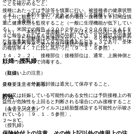
ことを確かめること。
接種にあたっては予診等を慎重に行い、被接種者の健康状態
（４）． 本剤を他のワクチンと混合して接種しないこと
を十分に観察し、また、高齢者の場合、接種後１０日間は慎
〔７．３参照〕。
重に健康状態を監視すること（一般に生理機能が低下してい
る）。米国での報告（２０００年から２００６年にＶＡＥＲ
（５）． 本剤は一度溶解したものは６０分以内に使用する
Ｓに報告された６６０症例の分析）では、６０歳以上の重篤
こと、また溶解後は再凍結させないこと。６０分を経過した
な有害事象報告率は１０万回接種あたり８．３であり、全体
未使用のワクチン及び容器は適切に廃棄すること。
の報告率４．７に比し高かった〔９．１．６参照〕。
１４．２．２． 接種部位：接種部位は、通常、上腕伸側と
妊婦・授乳婦
し、アルコールで消毒する。
（取扱い上の注意）
（妊婦）
２０．１． 外箱開封後は遮光して保存すること。
接種要注意者である。
妊娠又は妊娠している可能性のある女性には予防接種上の有
貯法
益性が危険性を上回ると判断される場合にのみ接種すること
（１７Ｄワクチンウイルスは経胎盤感染する可能性が示唆さ
（保管上の注意）
れている）〔９．１．５参照〕。
２〜８℃。
（授乳婦）
保険給付上の注意、その他上記以外の使用上の注