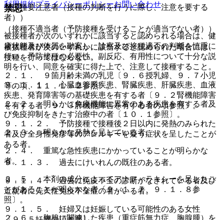
利用規約
プライバシーポリシー
お問い合わせ
禁忌
（接種要注意者（接種の判断を行うに際し、注意を要する
者））
（接種不適当者（予防接種を受けることが適当でない者））
被接種者が次のいずれかに該当すると認められる場合は、健
康状態及び体質を勘案し、診察及び接種適否の判断を慎重に
被接種者が次のいずれかに該当すると認められた場合には、
行い、予防接種の必要性、副反応、有用性について十分な説
接種を行ってはならない。
明を行い、同意を確実に得た上で、注意して接種すること。
２．１． ９箇月齢未満の乳児〔９．６授乳婦、９．７小児
９．１．１． 心臓血管系疾患、腎臓疾患、肝臓疾患、血液
等の項、１１．１．２参照〕。
疾患、発育障害等の基礎疾患を有する者〔９．２腎機能障害
２．２． 明らかに免疫機能に異常のある疾患を有する者及
を有する者、９．３肝機能障害を有する者の項参照〕。
び免疫抑制をきたす治療中の者〔１０．１参照〕。
９．１．２． 予防接種で接種後２日以内に発熱のみられた
２．３． 明らかな発熱を呈している者。
者及び全身性発疹等のアレルギーを疑う症状を呈したことが
ある者。
２．４． 重篤な急性疾患にかかっていることが明らかな
者。
９．１．３． 過去にけいれんの既往のある者。
２．５． 本剤の成分によってアナフィラキシーを呈したこ
９．１．４． 過去に免疫不全の診断がなされている者及び
とがあることが明らかな者〔９．１．７、９．１．８参
近親者に先天性免疫不全症の者がいる者。
照〕。
９．１．５． 妊婦又は妊娠している可能性のある女性
２．６． 胸腺に関連した疾患（重症筋無力症、胸腺腫）を
〔９．５妊婦の項参照〕。