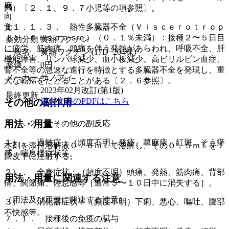
麻
満）〔２．１、９．７小児等の項参照〕。
向
覚
１１．１．３． 熱性多臓器不全（Ｖｉｓｃｅｒｏｔｒｏｐ
ｉｃ ｄｉｓｅａｓｅ）（０．１％未満）：接種２〜５日目
薬効分類
黄熱ワクチン
に疲労、筋肉痛、頭痛を伴う発熱があらわれ、呼吸不全、肝
一般名
黄熱ワクチン (17D−204株)
機能障害、リンパ球減少、血小板減少、高ビリルビン血症、
薬価
0
円
腎不全等の急速な進行を特徴とする多臓器不全を発現し、重
メーカー
サノフィ
大な転帰をたどることがある〔２．６参照〕。
2023年02月改訂(第1版)
最終更新
添付文書のPDFはこちら
その他の副作用
用法・用量
１１．２． その他の副反応
１）． 過敏症：（頻度不明）発疹、蕁麻疹、紅斑、そう痒
本剤を添付溶解液０．６ｍＬで溶解し、その０．５ｍＬを１
感、喘息様症状等。
回皮下に注射する。
２）． 全身症状：（頻度不明）頭痛、発熱、筋肉痛、背部
用法・用量に関連する注意
痛、関節痛、倦怠感等［通常５〜１０日中に消失する］。
（用法及び用量に関連する注意）
３）． 消化器症状：（頻度不明）下痢、悪心、嘔吐、腹部
不快感等。
７．１． 接種後の免疫の賦与