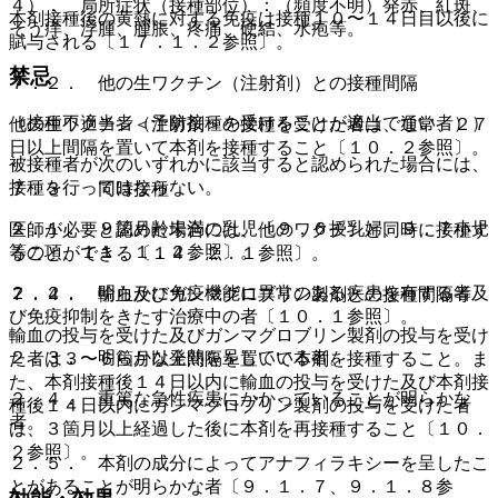
４）． 局所症状（接種部位）：（頻度不明）発赤、紅斑、
本剤接種後の黄熱に対する免疫は接種１０〜１４日目以後に
そう痒、浮腫、腫脹、疼痛、硬結、水疱等。
賦与される〔１７．１．２参照〕。
禁忌
７．２． 他の生ワクチン（注射剤）との接種間隔
（接種不適当者（予防接種を受けることが適当でない者））
他の生ワクチン＜注射剤＞の接種を受けた者は、通常、２７
日以上間隔を置いて本剤を接種すること〔１０．２参照〕。
被接種者が次のいずれかに該当すると認められた場合には、
接種を行ってはならない。
７．３． 同時接種
２．１． ９箇月齢未満の乳児〔９．６授乳婦、９．７小児
医師が必要と認めた場合には、他のワクチンと同時に接種す
等の項、１１．１．２参照〕。
ることができる〔１４．２．１参照〕。
２．２． 明らかに免疫機能に異常のある疾患を有する者及
７．４． 輸血及びガンマグロブリン製剤との接種間隔等
び免疫抑制をきたす治療中の者〔１０．１参照〕。
輸血の投与を受けた及びガンマグロブリン製剤の投与を受け
２．３． 明らかな発熱を呈している者。
た者は３〜６箇月以上間隔を置いて本剤を接種すること。ま
た、本剤接種後１４日以内に輸血の投与を受けた及び本剤接
２．４． 重篤な急性疾患にかかっていることが明らかな
種後１４日以内にガンマグロブリン製剤の投与を受けた者
者。
は、３箇月以上経過した後に本剤を再接種すること〔１０．
２参照〕。
２．５． 本剤の成分によってアナフィラキシーを呈したこ
とがあることが明らかな者〔９．１．７、９．１．８参