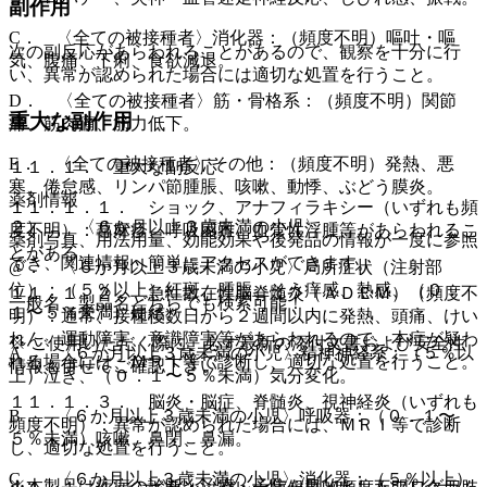
副作用
C． 〈全ての被接種者〉消化器：（頻度不明）嘔吐・嘔
次の副反応があらわれることがあるので、観察を十分に行
気、腹痛、下痢、食欲減退。
い、異常が認められた場合には適切な処置を行うこと。
D． 〈全ての被接種者〉筋・骨格系：（頻度不明）関節
重大な副作用
痛、筋肉痛、筋力低下。
E． 〈全ての被接種者〉その他：（頻度不明）発熱、悪
１１．１． 重大な副反応
寒、倦怠感、リンパ節腫脹、咳嗽、動悸、ぶどう膜炎。
薬剤情報
１１．１．１． ショック、アナフィラキシー（いずれも頻
２）． 〈６か月以上３歳未満の小児〉
度不明）：蕁麻疹、呼吸困難、血管性浮腫等があらわれるこ
薬剤写真、用法用量、効能効果や後発品の情報が一度に参照
とがある。
でき、関連情報へ簡単にアクセスができます。
@． 〈６か月以上３歳未満の小児〉局所症状（注射部
位）：（５％以上）紅斑、腫脹、そう痒感、熱感、（０．
１１．１．２． 急性散在性脳脊髄炎（ＡＤＥＭ）（頻度不
一般名、製品名どちらでも検索可能！
１〜５％未満）硬結。
明）：通常、接種後数日から２週間以内に発熱、頭痛、けい
れん、運動障害、意識障害等があらわれるので、本症が疑わ
※ ご使用いただく際に、必ず最新の添付文書および安全性
A． 〈６か月以上３歳未満の小児〉精神神経系：（５％以
れる場合には、ＭＲＩ等で診断し、適切な処置を行うこと。
情報も併せてご確認下さい。
上）泣き、（０．１〜５％未満）気分変化。
１１．１．３． 脳炎・脳症、脊髄炎、視神経炎（いずれも
B． 〈６か月以上３歳未満の小児〉呼吸器：（０．１〜
頻度不明）：異常が認められた場合には、ＭＲＩ等で診断
５％未満）咳嗽、鼻閉、鼻漏。
し、適切な処置を行うこと。
C． 〈６か月以上３歳未満の小児〉消化器：（５％以上）
※本製品は疾病の診断・治療・予防を目的としたプログラム