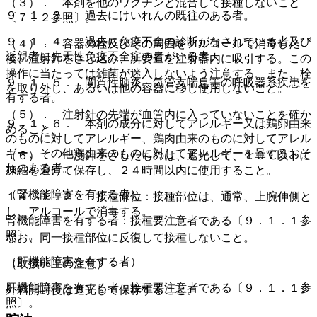
（３）． 本剤を他のワクチンと混合して接種しないこと
９．１．３． 過去にけいれんの既往のある者。
〔７．２参照〕。
９．１．４． 過去に免疫不全の診断がなされている者及び
（４）． 容器の栓及びその周囲をアルコールで消毒した
近親者に先天性免疫不全症の者がいる者。
後、注射針をさし込み、所要量を注射器内に吸引する。この
操作に当たっては雑菌が迷入しないよう注意する。また、栓
９．１．５． 間質性肺炎、気管支喘息等の呼吸器系疾患を
を取り外し、あるいは他の容器に移し使用しないこと。
有する者。
（５）． 注射針の先端が血管内に入っていないことを確か
９．１．６． 本剤の成分に対してアレルギー又は鶏卵由来
めること。
のものに対してアレルギー、鶏肉由来のものに対してアレル
ギー、その他鶏由来のものに対してアレルギーを呈するおそ
（６）． 一度針をさしたものは、遮光して、１０℃以下に
れのある者。
凍結を避けて保存し、２４時間以内に使用すること。
（腎機能障害を有する者）
１４．１．２． 接種部位：接種部位は、通常、上腕伸側と
し、アルコールで消毒する。
腎機能障害を有する者：接種要注意者である〔９．１．１参
照〕。
なお、同一接種部位に反復して接種しないこと。
（肝機能障害を有する者）
（取扱い上の注意）
肝機能障害を有する者：接種要注意者である〔９．１．１参
外箱開封後は遮光して保存すること。
照〕。