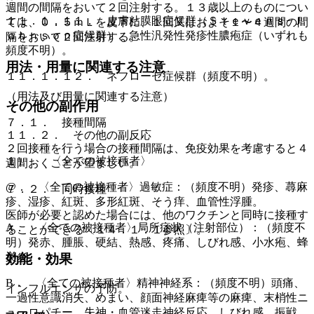
週間の間隔をおいて２回注射する。１３歳以上のものについ
１１．１．１１． 皮膚粘膜眼症候群（Ｓｔｅｖｅｎｓ−Ｊ
ては、０．５ｍＬを皮下に、１回又はおよそ１〜４週間の間
ｏｈｎｓｏｎ症候群）、急性汎発性発疹性膿疱症（いずれも
隔をおいて２回注射する。
頻度不明）。
用法・用量に関連する注意
１１．１．１２． ネフローゼ症候群（頻度不明）。
（用法及び用量に関連する注意）
その他の副作用
７．１． 接種間隔
１１．２． その他の副反応
２回接種を行う場合の接種間隔は、免疫効果を考慮すると４
１）． 〈全ての被接種者〉
週間おくことが望ましい。
@． 〈全ての被接種者〉過敏症：（頻度不明）発疹、蕁麻
７．２． 同時接種
疹、湿疹、紅斑、多形紅斑、そう痒、血管性浮腫。
医師が必要と認めた場合には、他のワクチンと同時に接種す
A． 〈全ての被接種者〉局所症状（注射部位）：（頻度不
ることができる〔１４．１．１参照〕。
明）発赤、腫脹、硬結、熱感、疼痛、しびれ感、小水疱、蜂
巣炎。
効能・効果
B． 〈全ての被接種者〉精神神経系：（頻度不明）頭痛、
インフルエンザの予防。
一過性意識消失、めまい、顔面神経麻痺等の麻痺、末梢性ニ
ューロパチー、失神・血管迷走神経反応、しびれ感、振戦。