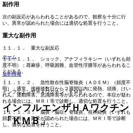
副作用
次の副反応があらわれることがあるので、観察を十分に行
い、異常が認められた場合には適切な処置を行うこと。
重大な副作用
１１．１． 重大な副反応
ホーム
１１．１．１． ショック、アナフィラキシー（いずれも頻
度不明）：蕁麻疹、呼吸困難、血管性浮腫等があらわれるこ
とがある。
薬剤情報
１１．１．２． 急性散在性脳脊髄炎（ＡＤＥＭ）（頻度不
明）：通常、接種後数日から２週間以内に発熱、頭痛、けい
インフルエンザＨＡワクチン「ＫＭＢ」
れん、運動障害、意識障害等があらわれるので、本症が疑わ
れる場合には、ＭＲＩ等で診断し、適切な処置を行うこと。
インフルエンザＨＡワクチン
１１．１．３． 脳炎・脳症、脊髄炎、視神経炎（いずれも
「ＫＭＢ」
頻度不明）：異常が認められた場合には、ＭＲＩ等で診断
し、適切な処置を行うこと。