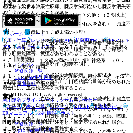
１１．１．４． ギラン・バレー症候群（頻度不明）：四肢
下痢。
ではありません。
遠位から始まる弛緩性麻痺、腱反射減弱ないし腱反射消失等
の症状があらわれることがある。
D． 〈６か月以上３歳未満の小児〉その他：（５％以上）
発熱、（０．１〜５％未満）無力症。
１１．１．５． けいれん（熱性けいれんを含む）（頻度不
明）。
３）． 〈３歳以上１３歳未満の小児〉
ホーム
ノート
表・計算
レジメン
CTCAE
抗菌薬ガイド
ERマニュ
１１．１．６． 肝機能障害、黄疸（いずれも頻度不明）：
@． 〈３歳以上１３歳未満の小児〉局所症状（注射部
アル
薬剤情報
ポスト
ＡＳＴ上昇、ＡＬＴ上昇、γ−ＧＴＰ上昇、Ａｌ−Ｐ上昇等を
位）：（５％以上）紅斑、疼痛、腫脹、熱感、そう痒感。
伴う肝機能障害、黄疸があらわれることがある。
新規登録
A． 〈３歳以上１３歳未満の小児〉精神神経系：（０．
１１．１．７． 喘息発作（頻度不明）。
ログイン
１〜５％未満）頭痛。
監修医師一覧
１１．１．８． 血小板減少性紫斑病、血小板減少（いずれ
UpToDate特別割引
B． 〈３歳以上１３歳未満の小児〉その他：（０．１〜
も頻度不明）：紫斑、鼻出血、口腔粘膜出血等が認められた
運営会社
５％未満）発熱、倦怠感。
場合には、血液検査等を実施すること。
© 2021 HOKUTO Inc. All rights reserved.
禁忌
１１．１．９． 血管炎（ＩｇＡ血管炎、好酸球性多発血管
利用規約
プライバシーポリシー
お問い合わせ
炎性肉芽腫症、白血球破砕性血管炎等）（頻度不明）。
ホーム
表・計算
レジメン
CTCAE
抗菌薬ガイド
（接種不適当者（予防接種を受けることが適当でない者））
ERマニュアル
薬剤情報
ポスト
１１．１．１０． 間質性肺炎（頻度不明）：発熱、咳嗽、
２．１． 明らかな発熱を呈している者。
呼吸困難等の臨床症状に注意し、異常が認められた場合に
監修医師一覧
は、胸部Ｘ線等の検査を実施すること。
UpToDate特別割引
２．２． 重篤な急性疾患にかかっていることが明らかな