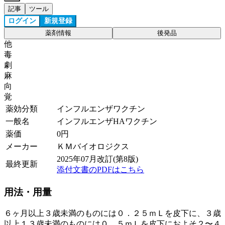
記事
ツール
ログイン
新規登録
薬剤情報
後発品
他
毒
劇
麻
向
覚
薬効分類
インフルエンザワクチン
一般名
インフルエンザHAワクチン
薬価
0
円
メーカー
ＫＭバイオロジクス
2025年07月改訂(第8版)
最終更新
添付文書のPDFはこちら
用法・用量
６ヶ月以上３歳未満のものには０．２５ｍＬを皮下に、３歳
以上１３歳未満のものには０．５ｍＬを皮下におよそ２〜４