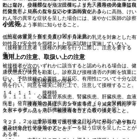
と。なお、小規模ながら、接種により先天異常の発生率は自
動は避け、接種部位を清潔に保ち、また、接種後の健康監視
然発生率より高くならないとする報告がある。
に留意し、局所の異常反応や体調の変化、さらに高熱、けい
れん等の異常な症状を呈した場合には、速やかに医師の診察
小児等
を受けるよう事前に知らせること。
（特定の背景を有する者に関する注意）
低出生体重児、新生児及び６か月未満の乳児を対象とした有
効性及び安全性を指標とした臨床試験は実施していない。
（接種要注意者（接種の判断を行うに際し、注意を要する
者））
適用上の注意、取扱い上の注意
被接種者が次のいずれかに該当すると認められる場合は、健
（適用上の注意）
康状態及び体質を勘案し、診察及び接種適否の判断を慎重に
行い、予防接種の必要性、副反応、有用性について十分な説
１４．１． 薬剤接種時の注意
明を行い、同意を確実に得た上で、注意して接種すること。
１４．１．１． 接種時
９．１．１． 心臓血管系疾患、腎臓疾患、肝臓疾患、血液
疾患、発育障害等の基礎疾患を有する者〔９．２腎機能障害
（１）． 接種用器具は、ガンマ線等により滅菌されたディ
を有する者、９．３肝機能障害を有する者の項参照〕。
スポーザブル品を用い、被接種者ごとに取り換えること。
９．１．２． 予防接種で接種後２日以内に発熱のみられた
（２）． 冷蔵庫から取り出し室温になってから、必ず振り
者及び全身性発疹等のアレルギーを疑う症状を呈したことが
混ぜ均等にして使用すること。
ある者。