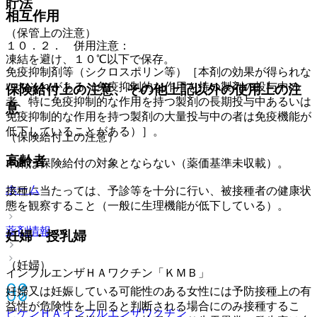
貯法
相互作用
（保管上の注意）
１０．２． 併用注意：
凍結を避け、１０℃以下で保存。
免疫抑制剤等（シクロスポリン等）［本剤の効果が得られな
いおそれがある（免疫抑制的な作用を持つ製剤の投与中の
保険給付上の注意、その他上記以外の使用上の注
者、特に免疫抑制的な作用を持つ製剤の長期投与中あるいは
意
免疫抑制的な作用を持つ製剤の大量投与中の者は免疫機能が
低下していることがある）］。
（保険給付上の注意）
高齢者
本剤は保険給付の対象とならない（薬価基準未収載）。
ホーム
接種に当たっては、予診等を十分に行い、被接種者の健康状
態を観察すること（一般に生理機能が低下している）。
薬剤情報
妊婦・授乳婦
（妊婦）
インフルエンザＨＡワクチン「ＫＭＢ」
妊婦又は妊娠している可能性のある女性には予防接種上の有
益性が危険性を上回ると判断される場合にのみ接種するこ
ビケンＨＡ
インフルエンザワクチン