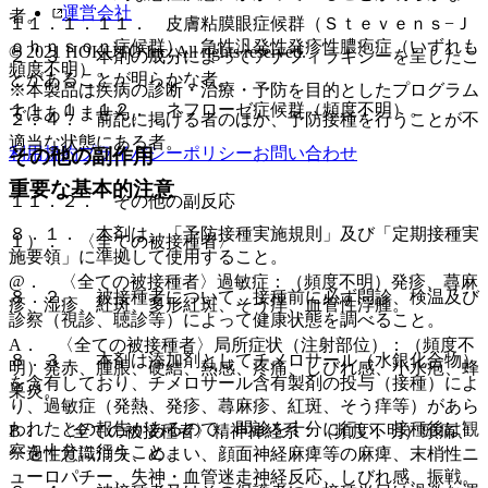
運営会社
者。
１１．１．１１． 皮膚粘膜眼症候群（Ｓｔｅｖｅｎｓ−Ｊ
ｏｈｎｓｏｎ症候群）、急性汎発性発疹性膿疱症（いずれも
© 2021 HOKUTO Inc. All rights reserved.
２．３． 本剤の成分によってアナフィラキシーを呈したこ
頻度不明）。
とがあることが明らかな者。
※本製品は疾病の診断・治療・予防を目的としたプログラム
１１．１．１２． ネフローゼ症候群（頻度不明）。
ではありません。
２．４． 前記に掲げる者のほか、予防接種を行うことが不
適当な状態にある者。
利用規約
プライバシーポリシー
お問い合わせ
その他の副作用
重要な基本的注意
１１．２． その他の副反応
８．１． 本剤は、「予防接種実施規則」及び「定期接種実
１）． 〈全ての被接種者〉
施要領」に準拠して使用すること。
@． 〈全ての被接種者〉過敏症：（頻度不明）発疹、蕁麻
８．２． 被接種者について、接種前に必ず問診、検温及び
疹、湿疹、紅斑、多形紅斑、そう痒、血管性浮腫。
診察（視診、聴診等）によって健康状態を調べること。
A． 〈全ての被接種者〉局所症状（注射部位）：（頻度不
８．３． 本剤は添加剤としてチメロサール（水銀化合物）
明）発赤、腫脹、硬結、熱感、疼痛、しびれ感、小水疱、蜂
を含有しており、チメロサール含有製剤の投与（接種）によ
巣炎。
り、過敏症（発熱、発疹、蕁麻疹、紅斑、そう痒等）があら
われたとの報告があるので、問診を十分に行い、接種後は観
B． 〈全ての被接種者〉精神神経系：（頻度不明）頭痛、
察を十分に行うこと。
一過性意識消失、めまい、顔面神経麻痺等の麻痺、末梢性ニ
ューロパチー、失神・血管迷走神経反応、しびれ感、振戦。