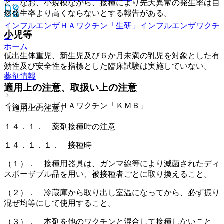
と。なお、小規模ながら、接種により先天異常の発生率は自
然発生率より高くならないとする報告がある。
インフルエンザＨＡワクチン「生研」
インフルエンザワクチ
小児等
ン
ホーム
低出生体重児、新生児及び６か月未満の乳児を対象とした有
効性及び安全性を指標とした臨床試験は実施していない。
薬剤情報
適用上の注意、取扱い上の注意
インフルエンザＨＡワクチン「ＫＭＢ」
（適用上の注意）
１４．１． 薬剤接種時の注意
１４．１．１． 接種時
（１）． 接種用器具は、ガンマ線等により滅菌されたディ
スポーザブル品を用い、被接種者ごとに取り換えること。
（２）． 冷蔵庫から取り出し室温になってから、必ず振り
混ぜ均等にして使用すること。
（３）． 本剤を他のワクチンと混合して接種しないこと