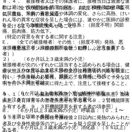
８．４． 被接種者又はその保護者に、接種当日は過激な運
動は避け、接種部位を清潔に保ち、また、接種後の健康監視
C． 〈全ての被接種者〉消化器：（頻度不明）嘔吐・嘔
に留意し、局所の異常反応や体調の変化、さらに高熱、けい
気、腹痛、下痢、食欲減退。
れん等の異常な症状を呈した場合には、速やかに医師の診察
D． 〈全ての被接種者〉筋・骨格系：（頻度不明）関節
を受けるよう事前に知らせること。
痛、筋肉痛、筋力低下。
（特定の背景を有する者に関する注意）
E． 〈全ての被接種者〉その他：（頻度不明）発熱、悪
（接種要注意者（接種の判断を行うに際し、注意を要する
寒、倦怠感、リンパ節腫脹、咳嗽、動悸、ぶどう膜炎。
者））
２）． 〈６か月以上３歳未満の小児〉
被接種者が次のいずれかに該当すると認められる場合は、健
@． 〈６か月以上３歳未満の小児〉局所症状（注射部
康状態及び体質を勘案し、診察及び接種適否の判断を慎重に
位）：（５％以上）紅斑、腫脹、そう痒感、熱感、（０．
行い、予防接種の必要性、副反応、有用性について十分な説
１〜５％未満）硬結。
明を行い、同意を確実に得た上で、注意して接種すること。
A． 〈６か月以上３歳未満の小児〉精神神経系：（５％以
９．１．１． 心臓血管系疾患、腎臓疾患、肝臓疾患、血液
上）泣き、（０．１〜５％未満）気分変化。
疾患、発育障害等の基礎疾患を有する者〔９．２腎機能障害
を有する者、９．３肝機能障害を有する者の項参照〕。
B． 〈６か月以上３歳未満の小児〉呼吸器：（０．１〜
５％未満）咳嗽、鼻閉、鼻漏。
９．１．２． 予防接種で接種後２日以内に発熱のみられた
者及び全身性発疹等のアレルギーを疑う症状を呈したことが
C． 〈６か月以上３歳未満の小児〉消化器：（５％以上）
ある者。