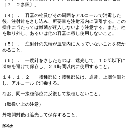
〔７．２参照〕。
（４）． 容器の栓及びその周囲をアルコールで消毒した
後、注射針をさし込み、所要量を注射器内に吸引する。この
操作に当たっては雑菌が迷入しないよう注意する。また、栓
を取り外し、あるいは他の容器に移し使用しないこと。
（５）． 注射針の先端が血管内に入っていないことを確か
めること。
（６）． 一度針をさしたものは、遮光して、１０℃以下に
凍結を避けて保存し、２４時間以内に使用すること。
１４．１．２． 接種部位：接種部位は、通常、上腕伸側と
し、アルコールで消毒する。
なお、同一接種部位に反復して接種しないこと。
（取扱い上の注意）
外箱開封後は遮光して保存すること。
貯法