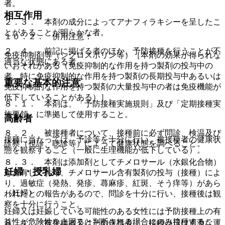
者。
相互作用
２．３． 本剤の成分によってアナフィラキシーを呈したこ
とがあることが明らかな者。
１０．２． 併用注意：
２．４． 前記に掲げる者のほか、予防接種を行うことが不
免疫抑制剤等（シクロスポリン等）［本剤の効果が得られな
適当な状態にある者。
いおそれがある（免疫抑制的な作用を持つ製剤の投与中の
者、特に免疫抑制的な作用を持つ製剤の長期投与中あるいは
重要な基本的注意
免疫抑制的な作用を持つ製剤の大量投与中の者は免疫機能が
低下していることがある）］。
８．１． 本剤は、「予防接種実施規則」及び「定期接種実
施要領」に準拠して使用すること。
高齢者
８．２． 被接種者について、接種前に必ず問診、検温及び
接種に当たっては、予診等を十分に行い、被接種者の健康状
診察（視診、聴診等）によって健康状態を調べること。
態を観察すること（一般に生理機能が低下している）。
８．３． 本剤は添加剤としてチメロサール（水銀化合物）
妊婦・授乳婦
を含有しており、チメロサール含有製剤の投与（接種）によ
り、過敏症（発熱、発疹、蕁麻疹、紅斑、そう痒等）があら
（妊婦）
われたとの報告があるので、問診を十分に行い、接種後は観
察を十分に行うこと。
妊婦又は妊娠している可能性のある女性には予防接種上の有
益性が危険性を上回ると判断される場合にのみ接種するこ
８．４． 被接種者又はその保護者に、接種当日は過激な運