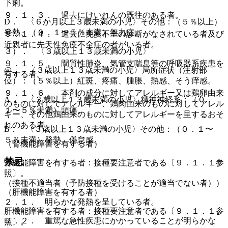
下痢。
９．１．３． 過去にけいれんの既往のある者。
D． 〈６か月以上３歳未満の小児〉その他：（５％以上）
発熱、（０．１〜５％未満）無力症。
９．１．４． 過去に免疫不全の診断がなされている者及び
近親者に先天性免疫不全症の者がいる者。
３）． 〈３歳以上１３歳未満の小児〉
９．１．５． 間質性肺炎、気管支喘息等の呼吸器系疾患を
@． 〈３歳以上１３歳未満の小児〉局所症状（注射部
有する者。
位）：（５％以上）紅斑、疼痛、腫脹、熱感、そう痒感。
９．１．６． 本剤の成分に対してアレルギー又は鶏卵由来
A． 〈３歳以上１３歳未満の小児〉精神神経系：（０．
のものに対してアレルギー、鶏肉由来のものに対してアレル
１〜５％未満）頭痛。
ギー、その他鶏由来のものに対してアレルギーを呈するおそ
れのある者。
B． 〈３歳以上１３歳未満の小児〉その他：（０．１〜
５％未満）発熱、倦怠感。
（腎機能障害を有する者）
禁忌
腎機能障害を有する者：接種要注意者である〔９．１．１参
照〕。
（接種不適当者（予防接種を受けることが適当でない者））
（肝機能障害を有する者）
２．１． 明らかな発熱を呈している者。
肝機能障害を有する者：接種要注意者である〔９．１．１参
２．２． 重篤な急性疾患にかかっていることが明らかな
照〕。