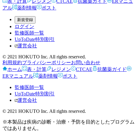
表・計算
レジメン
CTCAE
抗菌薬ガイド
ERマニュ
アル
薬剤情報
ポスト
新規登録
ログイン
監修医師一覧
UpToDate特別割引
運営会社
© 2021 HOKUTO Inc. All rights reserved.
利用規約
プライバシーポリシー
お問い合わせ
ホーム
表・計算
レジメン
CTCAE
抗菌薬ガイド
ERマニュアル
薬剤情報
ポスト
監修医師一覧
UpToDate特別割引
運営会社
© 2021 HOKUTO Inc. All rights reserved.
※本製品は疾病の診断・治療・予防を目的としたプログラム
ではありません。