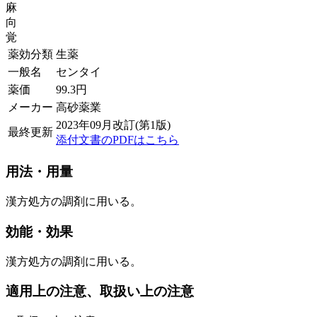
麻
向
覚
薬効分類
生薬
一般名
センタイ
薬価
99.3
円
メーカー
高砂薬業
2023年09月改訂(第1版)
最終更新
添付文書のPDFはこちら
用法・用量
漢方処方の調剤に用いる。
効能・効果
漢方処方の調剤に用いる。
適用上の注意、取扱い上の注意