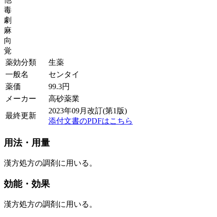
毒
劇
麻
向
覚
薬効分類
生薬
一般名
センタイ
薬価
99.3
円
メーカー
高砂薬業
2023年09月改訂(第1版)
最終更新
添付文書のPDFはこちら
用法・用量
漢方処方の調剤に用いる。
効能・効果
漢方処方の調剤に用いる。