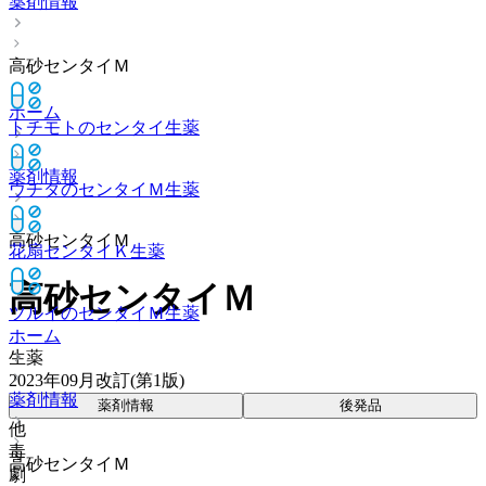
薬剤情報
高砂センタイＭ
ホーム
トチモトのセンタイ
生薬
薬剤情報
ウチダのセンタイＭ
生薬
高砂センタイＭ
花扇センタイＫ
生薬
高砂センタイＭ
ツルイのセンタイＭ
生薬
ホーム
生薬
2023年09月改訂(第1版)
薬剤情報
薬剤情報
後発品
他
毒
高砂センタイＭ
劇