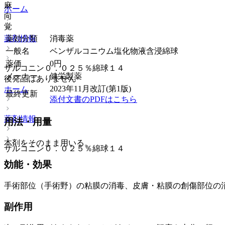
麻
ホーム
向
覚
薬効分類
消毒薬
薬剤情報
一般名
ベンザルコニウム塩化物液含浸綿球
薬価
0
円
ザルコニン０．０２５％綿球１４
メーカー
健栄製薬
後発品はありません
2023年11月改訂(第1版)
ホーム
最終更新
添付文書のPDFはこちら
薬剤情報
用法・用量
本剤をそのまま用いる。
ザルコニン０．０２５％綿球１４
効能・効果
手術部位（手術野）の粘膜の消毒、皮膚・粘膜の創傷部位の
副作用