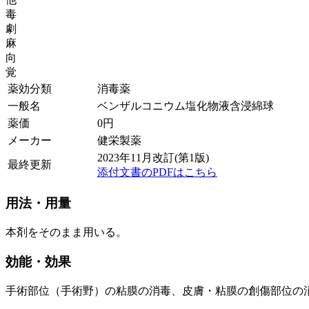
毒
劇
麻
向
覚
薬効分類
消毒薬
一般名
ベンザルコニウム塩化物液含浸綿球
薬価
0
円
メーカー
健栄製薬
2023年11月改訂(第1版)
最終更新
添付文書のPDFはこちら
用法・用量
本剤をそのまま用いる。
効能・効果
手術部位（手術野）の粘膜の消毒、皮膚・粘膜の創傷部位の