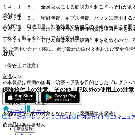
１４．１．５． 全身吸収による筋脱力を起こすおそれがあ
薬剤情報
１４．１．６． 密封包帯、ギプス包帯、パックに使用する
薬剤写真、用法用量、効能効果や後発品の情報が一度に参照
１４．１．７． 血清、膿汁等の有機性物質は殺菌作用を減
一般名、製品名どちらでも検索可能！
１４．１．８． 石けん類は本剤の殺菌作用を弱めるので、
※ ご使用いただく際に、必ず最新の添付文書および安全性情
貯法
（保管上の注意）
室温保存。
※本製品は疾病の診断・治療・予防を目的としたプログラム
保険給付上の注意、その他上記以外の使用上の注意
（保険給付上の注意）
ホーム
ノート
本剤は保険給付の対象とならない（薬価基準未収載）。
表・計算
レジメン
CTCAE
抗菌薬ガイド
ERマニュ
後発品はありません
新規登録