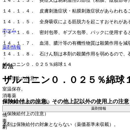
１４．１．３． 炎症又は易刺激性の部位（粘膜、陰股部等
１４．１．４． 皮膚刺激症状・粘膜刺激症状があらわれる
１４．１．５． 全身吸収による筋脱力を起こすおそれがあ
ホーム
１４．１．６． 密封包帯、ギプス包帯、パックに使用する
１４．１．７． 血清、膿汁等の有機性物質は殺菌作用を減
薬剤情報
１４．１．８． 石けん類は本剤の殺菌作用を弱めるので、
ザルコニン０．０２５％綿球１４
貯法
ザルコニン０．０２５％綿球
（保管上の注意）
室温保存。
消毒薬
保険給付上の注意、その他上記以外の使用上の注意
2023年11月改訂(第1版)
薬剤情報
（保険給付上の注意）
他
毒
本剤は保険給付の対象とならない（薬価基準未収載）。
劇