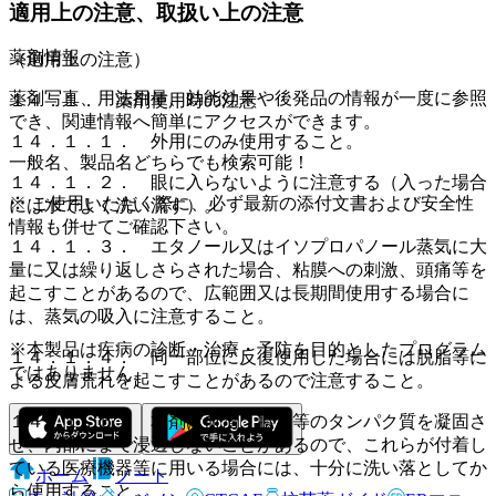
適用上の注意、取扱い上の注意
薬剤情報
（適用上の注意）
薬剤写真、用法用量、効能効果や後発品の情報が一度に参照
１４．１． 薬剤使用時の注意
でき、関連情報へ簡単にアクセスができます。
１４．１．１． 外用にのみ使用すること。
一般名、製品名どちらでも検索可能！
１４．１．２． 眼に入らないように注意する（入った場合
※ ご使用いただく際に、必ず最新の添付文書および安全性
には水でよく洗い流す）。
情報も併せてご確認下さい。
１４．１．３． エタノール又はイソプロパノール蒸気に大
量に又は繰り返しさらされた場合、粘膜への刺激、頭痛等を
起こすことがあるので、広範囲又は長期間使用する場合に
は、蒸気の吸入に注意すること。
※本製品は疾病の診断・治療・予防を目的としたプログラム
１４．１．４． 同一部位に反復使用した場合には脱脂等に
ではありません。
よる皮膚荒れを起こすことがあるので注意すること。
１４．１．５． 本剤は血清、膿汁等のタンパク質を凝固さ
せ、内部にまで浸透しないことがあるので、これらが付着し
ている医療機器等に用いる場合には、十分に洗い落としてか
ホーム
ノート
ら使用すること。