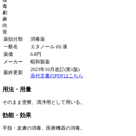
毒
劇
麻
向
覚
薬効分類
消毒薬
一般名
エタノール (6) 液
薬価
6.8
円
メーカー
昭和製薬
2023年10月改訂(第1版)
最終更新
添付文書のPDFはこちら
用法・用量
そのまま塗擦、清浄用として用いる。
効能・効果
手指・皮膚の消毒、医療機器の消毒。