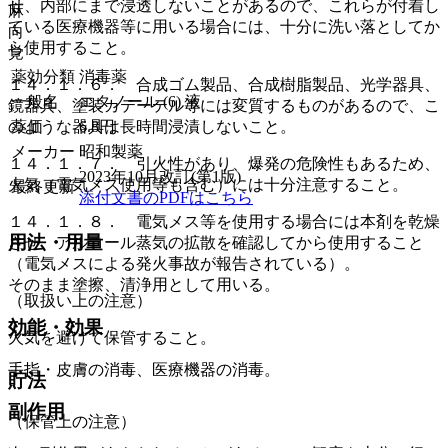
せ、内部にまで浸透しないことがあるので、これらが付着し
麻
ている医療機器等に用いる場合には、十分に洗い落としてか
向
ら使用すること。
覚
薬効分類
消毒薬
１４．１．６． 合成ゴム製品、合成樹脂製品、光学器具、
一般名
エタノール (6) 液
鏡器具、塗装カテーテル等には変質するものがあるので、こ
薬価
6.8
円
のような器具は長時間浸漬しないこと。
メーカー
昭和製薬
１４．１．７． 引火性があり、爆発の危険性もあるため、
2023年10月改訂(第1版)
火気（電気メス使用等も含む）には十分注意すること。
最終更新
添付文書のPDFはこちら
１４．１．８． 電気メス等を使用する場合には本剤を乾燥
用法・用量
させ、アルコール蒸気の拡散を確認してから使用すること
（電気メスによる発火事故が報告されている）。
そのまま塗擦、清浄用として用いる。
（取扱い上の注意）
効能・効果
火気を避けて保管すること。
手指・皮膚の消毒、医療機器の消毒。
貯法
副作用
（保管上の注意）