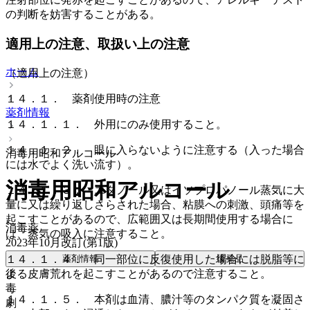
の判断を妨害することがある。
適用上の注意、取扱い上の注意
ホーム
（適用上の注意）
１４．１． 薬剤使用時の注意
薬剤情報
１４．１．１． 外用にのみ使用すること。
１４．１．２． 眼に入らないように注意する（入った場合
消毒用昭和アルコール
には水でよく洗い流す）。
消毒用昭和アルコール
１４．１．３． エタノール又はイソプロパノール蒸気に大
量に又は繰り返しさらされた場合、粘膜への刺激、頭痛等を
起こすことがあるので、広範囲又は長期間使用する場合に
消毒薬
は、蒸気の吸入に注意すること。
2023年10月改訂(第1版)
薬剤情報
後発品
１４．１．４． 同一部位に反復使用した場合には脱脂等に
後
よる皮膚荒れを起こすことがあるので注意すること。
毒
１４．１．５． 本剤は血清、膿汁等のタンパク質を凝固さ
劇