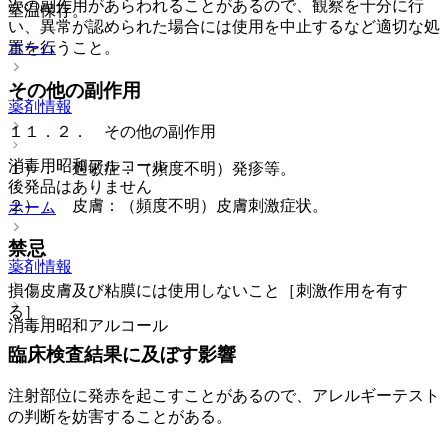
次の副作用があらわれることがあるので、観察を十分に行
室温保存。
い、異常が認められた場合には使用を中止するなど適切な処
置を行うこと。
ホーム
その他の副作用
薬剤情報
１１．２． その他の副作用
消毒用昭和アルコール
１）． 過敏症：（頻度不明）発疹等。
後発品はありません
２）． 皮膚：（頻度不明）皮膚刺激症状。
ホーム
禁忌
薬剤情報
損傷皮膚及び粘膜には使用しないこと［刺激作用を有す
る］。
消毒用昭和アルコール
臨床検査結果に及ぼす影響
注射部位に発赤を起こすことがあるので、アレルギーテスト
の判断を妨害することがある。