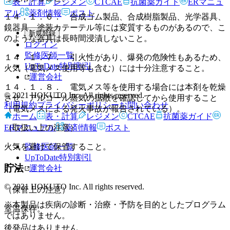
表・計算
レジメン
CTCAE
抗菌薬ガイド
ERマニュ
アル
薬剤情報
ポスト
１４．１．６． 合成ゴム製品、合成樹脂製品、光学器具、
鏡器具、塗装カテーテル等には変質するものがあるので、こ
新規登録
のような器具は長時間浸漬しないこと。
ログイン
監修医師一覧
１４．１．７． 引火性があり、爆発の危険性もあるため、
UpToDate特別割引
火気（電気メス使用等も含む）には十分注意すること。
運営会社
１４．１．８． 電気メス等を使用する場合には本剤を乾燥
© 2021 HOKUTO Inc. All rights reserved.
させ、アルコール蒸気の拡散を確認してから使用すること
利用規約
プライバシーポリシー
お問い合わせ
（電気メスによる発火事故が報告されている）。
ホーム
表・計算
レジメン
CTCAE
抗菌薬ガイド
ERマニュアル
薬剤情報
ポスト
（取扱い上の注意）
監修医師一覧
火気を避けて保管すること。
UpToDate特別割引
貯法
運営会社
© 2021 HOKUTO Inc. All rights reserved.
（保管上の注意）
※本製品は疾病の診断・治療・予防を目的としたプログラム
室温保存。
ではありません。
後発品はありません