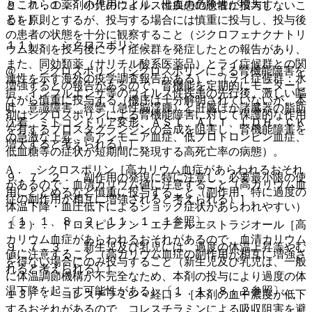
とこれらの薬剤の作用により、出血の危険性が増大す
９．７．１． 小児のウイルス性疾患の患者に投与しないこ
る）］。
とを原則とするが、投与する場合には慎重に投与し、投与後
の患者の状態を十分に観察すること（ジクロフェナクナトリ
１１）． シクロスポリン：
ウム製剤を投与後にライ症候群を発症したとの報告があり、
また、同効類薬（サリチル酸系医薬品）とライ症候群との関
@． シクロスポリン［シクロスポリンによる腎機能障害を
連性を示す海外の疫学調査報告がある）。（ライ症候群：水
増強するとの報告があるので、腎機能を定期的にモニターし
痘、インフルエンザ等のウイルス性疾患の先行後、激しい嘔
ながら慎重に投与する（機序は十分解明されていないが、本
吐、意識障害、痙攣（急性脳浮腫）と肝臓ほか諸臓器の脂肪
剤はシクロスポリンによる腎機能障害に対して保護的な作用
沈着、ミトコンドリア変形、ＡＳＴ、ＡＬＴ、ＬＤＨ、ＣＫ
を有するプロスタグランジンの合成を阻害し、腎機能障害を
の急激な上昇、高アンモニア血症、低プロトロンビン血症、
増大すると考えられる）］。
低血糖等の症状が短期間に発現する高死亡率の病態）。
A． シクロスポリン［高カリウム血症があらわれるおそれ
９．７．２． 副作用の発現に特に注意し、必要最小限の使
があるので、血清カリウム値に注意すること（高カリウム血
用にとどめるなど慎重に投与すること（副作用、特に過度の
症の副作用が相互に増強されると考えられる）］。
体温下降・血圧低下によるショック症状があらわれやすい）
〔１．１、８．２、１１．１．１参照〕。
１２）． ドロスピレノン・エチニルエストラジオール［高
カリウム血症があらわれるおそれがあるので、血清カリウム
９．７．３． 新生児及び乳児には、過度の体温上昇等やむ
値に注意すること（高カリウム血症の副作用が相互に増強さ
を得ない場合にのみ投与すること（新生児及び乳児は、一般
れると考えられる）］。
に体温調節機構が不完全なため、本剤の投与により過度の体
温下降を起こす可能性がある）〔１．１、８．２参照〕。
１３）． コレスチラミン＜経口＞［本剤の血中濃度が低下
するおそれがあるので、コレスチラミンによる吸収阻害を避