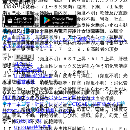
重大な副作用
ではありません。
１）． 消化器：（１〜５％未満）腹痛、下痢、（１％未
満）悪心・嘔吐、便秘、口内炎、（頻度不明）軟便及び直腸
１１．１． 重大な副作用
粘膜刺激、消化性潰瘍、胃腸出血、食欲不振、胃炎、吐血、
１１．１．１． ショック、アナフィラキシー（いずれも頻
下血、胃痛、小腸潰瘍・大腸潰瘍、出血性大腸炎、クローン
度不明）：ショック（胸内苦悶、冷汗、呼吸困難、四肢冷
病悪化又は潰瘍性大腸炎悪化、膵炎、食道障害。
ホーム
ノート
却、血圧低下、意識障害等）、アナフィラキシー（蕁麻疹、
表・計算
レジメン
CTCAE
抗菌薬ガイド
ERマニュ
２）． 血液：（頻度不明）貧血、出血傾向、血小板機能低
血管浮腫、呼吸困難等）があらわれることがある〔１．１、
アル
薬剤情報
ポスト
下（出血時間延長）。
８．２、９．１．１、９．７．２、９．８高齢者の項参
照〕。
新規登録
３）． 肝臓：（頻度不明）ＡＳＴ上昇・ＡＬＴ上昇、肝機
ログイン
能障害、黄疸。
１１．１．２． 出血性ショック又は穿孔を伴う消化管潰瘍
監修医師一覧
（いずれも頻度不明）〔９．１．２参照〕。
UpToDate特別割引
４）． 皮膚：（１％未満）皮膚そう痒症、（頻度不明）光
運営会社
線過敏症、紫斑、多形紅斑。
１１．１．３． 消化管の狭窄・閉塞（頻度不明）：消化管
潰瘍に伴い、消化管狭窄・消化管閉塞があらわれることがあ
© 2021 HOKUTO Inc. All rights reserved.
５）． 過敏症：（１％未満）発疹、顔面浮腫、（頻度不
る〔９．１．２参照〕。
利用規約
プライバシーポリシー
お問い合わせ
明）蕁麻疹、喘息発作、アレルギー性紫斑、血管浮腫。
ホーム
表・計算
レジメン
CTCAE
抗菌薬ガイド
１１．１．４． 再生不良性貧血、溶血性貧血、無顆粒球
６）． 精神神経系：（１％未満）めまい、頭痛、（頻度不
ERマニュアル
薬剤情報
ポスト
症、血小板減少（いずれも頻度不明）〔２．２、９．１．３
明）眠気、不眠、神経過敏、しびれ、振戦、錯乱、幻覚、痙
参照〕。
監修医師一覧
攣、抑うつ、不安、記憶障害。
UpToDate特別割引
１１．１．５． 中毒性表皮壊死融解症（Ｔｏｘｉｃ Ｅｐ