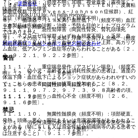
７）． 感覚器：（頻度不明）耳鳴、視覚異常（霧視等）、
運営会社
ｉｄｅｒｍａｌ Ｎｅｃｒｏｌｙｓｉｓ：ＴＥＮ）、皮膚粘
味覚障害、聴覚障害。
膜眼症候群（Ｓｔｅｖｅｎｓ−Ｊｏｈｎｓｏｎ症候群）、紅
© 2021 HOKUTO Inc. All rights reserved.
皮症（剥脱性皮膚炎）（いずれも頻度不明）。
８）． 循環器：（１％未満）血圧低下、（頻度不明）血圧
※本製品は疾病の診断・治療・予防を目的としたプログラム
上昇、動悸、頻脈。
１１．１．６． 急性腎障害（間質性腎炎、腎乳頭壊死
ではありません。
等）、ネフローゼ症候群（いずれも頻度不明）：乏尿、血
９）． その他：（１％未満）浮腫、全身けん怠感、（頻度
尿、尿蛋白、ＢＵＮ上昇・血中クレアチニン上昇、高カリウ
利用規約
プライバシーポリシー
お問い合わせ
不明）発熱、胸痛、発汗、脱毛、血管炎。
ム血症、低アルブミン血症等があらわれることがある〔２．
３、９．２．１、９．２．２参照〕。
警告
１１．１．７． 重症喘息発作（アスピリン喘息）（頻度不
１．１． 幼小児・高齢者又は消耗性疾患の患者は、過度の
明）〔２．９、９．１．８参照〕。
体温下降・血圧低下によるショック症状があらわれやすいの
で、これらの患者には特に慎重に投与すること〔８．２、
１１．１．８． 間質性肺炎（頻度不明）。
９．１．１、９．７．２、９．７．３、９．８高齢者の項、
１１．１．９． うっ血性心不全（頻度不明）〔２．６、
１１．１．１参照〕。
９．１．６参照〕。
禁忌
１１．１．１０． 無菌性髄膜炎（頻度不明）：項部硬直、
発熱、頭痛、悪心・嘔吐あるいは意識混濁等があらわれるこ
２．１． 消化性潰瘍のある患者［消化性潰瘍を悪化させ
とがある（特にＳＬＥ又は混合性結合組織病等のある患者で
る］〔９．１．２、９．１．１２参照〕。
は注意すること）〔９．１．７参照〕。