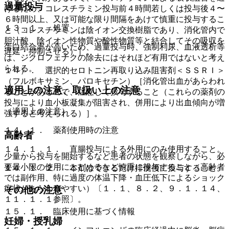
過量投与
けるため、コレスチラミン投与前４時間若しくは投与後４〜
６時間以上、又は可能な限り間隔をあけて慎重に投与するこ
１３．１． 処置
と（コレスチラミンは陰イオン交換樹脂であり、消化管内で
胆汁酸、陰イオン性物質や酸性物質等と結合してその吸収を
蛋白結合率が高いため、過量投与時、強制利尿、血液透析等
遅延・抑制させる）］。
は、ジクロフェナクの除去にはそれほど有用ではないと考え
られる。
１４）． 選択的セロトニン再取り込み阻害剤＜ＳＳＲＩ＞
（フルボキサミン、パロキセチン）［消化管出血があらわれ
適用上の注意、取扱い上の注意
ることがあるので、注意して投与すること（これらの薬剤の
投与により血小板凝集が阻害され、併用により出血傾向が増
（適用上の注意）
強すると考えられる）］。
１４．１． 薬剤使用時の注意
高齢者
１４．１．１． 直腸投与による外用にのみ使用すること。
少量から投与を開始するなど患者の状態を観察しながら、必
要最小限の使用にとどめるなど慎重に投与すること（高齢者
１４．１．２． 本剤はできるだけ排便後に投与すること。
では副作用、特に過度の体温下降・血圧低下によるショック
症状があらわれやすい）〔１．１、８．２、９．１．１４、
その他の注意
１１．１．１参照〕。
１５．１． 臨床使用に基づく情報
妊婦・授乳婦