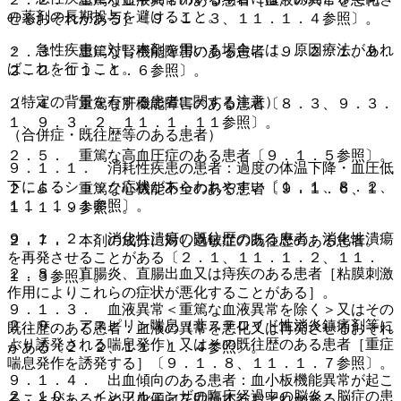
の薬剤の長期投与を避けること。
せるおそれがある］〔９．１．３、１１．１．４参照〕。
・ 急性疾患に対し本剤を用いる場合には、原因療法があれ
２．３． 重篤な腎機能障害のある患者〔９．２．１、９．
ばこれを行うこと。
２．２、１１．１．６参照〕。
（特定の背景を有する患者に関する注意）
２．４． 重篤な肝機能障害のある患者〔８．３、９．３．
１、９．３．２、１１．１．１１参照〕。
（合併症・既往歴等のある患者）
２．５． 重篤な高血圧症のある患者〔９．１．５参照〕。
９．１．１． 消耗性疾患の患者：過度の体温下降・血圧低
下によるショック症状があらわれやすい〔１．１、８．２、
２．６． 重篤な心機能不全のある患者〔９．１．６、１
１１．１．１参照〕。
１．１．９参照〕。
９．１．２． 消化性潰瘍の既往歴のある患者：消化性潰瘍
２．７． 本剤の成分に対し過敏症の既往歴のある患者。
を再発させることがある〔２．１、１１．１．２、１１．
２．８． 直腸炎、直腸出血又は痔疾のある患者［粘膜刺激
１．３参照〕。
作用によりこれらの症状が悪化することがある］。
９．１．３． 血液異常＜重篤な血液異常を除く＞又はその
２．９． アスピリン喘息（非ステロイド性消炎鎮痛剤等に
既往歴のある患者：血液の異常を悪化又は再発させるおそれ
より誘発される喘息発作）又はその既往歴のある患者［重症
がある〔２．２、１１．１．４参照〕。
喘息発作を誘発する］〔９．１．８、１１．１．７参照〕。
９．１．４． 出血傾向のある患者：血小板機能異常が起こ
２．１０． インフルエンザの臨床経過中の脳炎・脳症の患
ることがあるため出血傾向を助長するおそれがある。