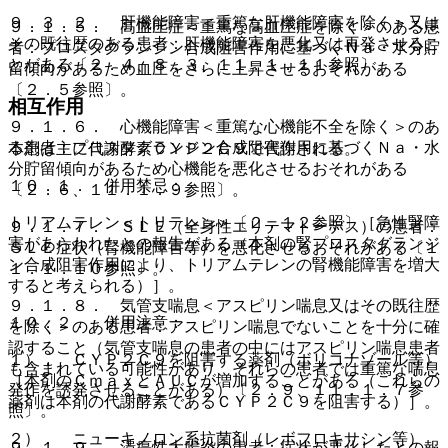
９．３．２． 肝機能障害＜重篤な肝機能障害を除く＞又は
９．１．５． 高血圧症＜重篤な高血圧症を除く＞のある患
その既往歴のある患者：肝機能障害を悪化又は再発させるこ
者：プロスタグランジン合成阻害作用に基づくＮａ・水分貯
とがある〔２．４、８．３、１１．１．１１参照〕。
留傾向があるため血圧をさらに上昇させるおそれがある
〔２．５参照〕。
相互作用
９．１．６． 心機能障害＜重篤な心機能不全を除く＞のあ
る患者：プロスタグランジン合成阻害作用に基づくＮａ・水
本剤は主に代謝酵素ＣＹＰ２Ｃ９で代謝される。
分貯留傾向があるため心機能を悪化させるおそれがある
１０．１． 併用禁忌：
〔２．６、１１．１．９参照〕。
トリアムテレン＜トリテレン＞〔２．１２参照〕［急性腎障
９．１．７． ＳＬＥ（全身性エリテマトーデス）の患者：
害があらわれたとの報告がある（本剤の腎プロスタグランジ
ＳＬＥ症状（腎機能障害等）を悪化させるおそれがある〔１
ン合成阻害作用により、トリアムテレンの腎機能障害を増大
１．１．１０参照〕。
すると考えられる）］。
９．１．８． 気管支喘息＜アスピリン喘息又はその既往歴
１０．２． 併用注意：
を除く＞のある患者：アスピリン喘息でないことを十分に確
認すること（気管支喘息の患者の中にはアスピリン喘息患者
１）． ＣＹＰ２Ｃ９を阻害する薬剤（ボリコナゾール等）
も含まれている可能性があり、それらの患者では重篤な喘息
［本剤のＣｍａｘとＡＵＣが増加することがある（これらの
発作を誘発させることがある）〔２．９、１１．１．７参
薬剤は本剤の代謝酵素であるＣＹＰ２Ｃ９を阻害する）］。
照〕。
２）． ニューキノロン系抗菌剤（レボフロキサシン等）
９．１．９． 潰瘍性大腸炎の患者：症状が悪化したとの報