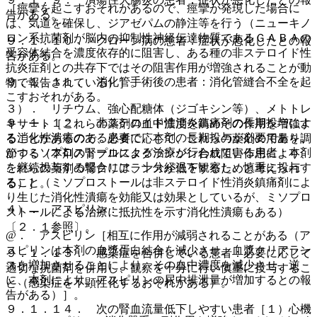
［痙攣を起こすおそれがあるので、痙攣が発現した場合に
告がある。
は、気道を確保し、ジアゼパムの静注等を行う（ニューキノ
ロン系抗菌剤が脳内の抑制性神経伝達物質であるＧＡＢＡの
９．１．１０． クローン病の患者：症状が悪化したとの報
受容体結合を濃度依存的に阻害し、ある種の非ステロイド性
告がある。
抗炎症剤との共存下ではその阻害作用が増強されることが動
９．１．１１． 消化管手術後の患者：消化管縫合不全を起
物で報告されている）］。
こすおそれがある。
３）． リチウム、強心配糖体（ジゴキシン等）、メトトレ
９．１．１２． 非ステロイド性消炎鎮痛剤の長期投与によ
キサート［これらの薬剤の血中濃度を高めその作用を増強す
る消化性潰瘍のある患者で、本剤の長期投与が必要であり、
ることがあるので、必要に応じて、これらの薬剤の用量を調
かつミソプロストールによる治療が行われている患者：本剤
節する（本剤の腎プロスタグランジン合成阻害作用により、
を継続投与する場合には、十分経過を観察し、慎重に投与す
これらの薬剤の腎クリアランスが低下するためと考えられ
ること（ミソプロストールは非ステロイド性消炎鎮痛剤によ
る）］。
り生じた消化性潰瘍を効能又は効果としているが、ミソプロ
４）． アスピリン：
ストールによる治療に抵抗性を示す消化性潰瘍もある）
〔２．１参照〕。
@． アスピリン［相互に作用が減弱されることがある（ア
スピリンは本剤の血漿蛋白結合を減少させ、血漿クリアラン
９．１．１３． 感染症を合併している患者：必要に応じて
スを増加させることにより、その血中濃度を減少させ、逆
適切な抗菌剤を併用し、観察を十分に行い慎重に投与するこ
に、本剤により、アスピリンの尿中排泄量が増加するとの報
と（感染症を不顕性化するおそれがある）。
告がある）］。
９．１．１４． 次の腎血流量低下しやすい患者［１）心機