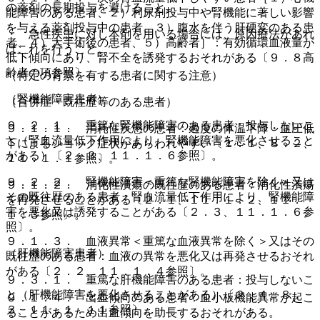
の薬剤の長期投与を避けること。
能障害のある患者、２）利尿剤投与中や腎機能に著しい影響
を与える薬剤投与中の患者、３）腹水を伴う肝硬変のある患
・ 急性疾患に対し本剤を用いる場合には、原因療法があれ
者、４）大手術後の患者、５）高齢者］：有効循環血液量が
ばこれを行うこと。
低下傾向にあり、腎不全を誘発するおそれがある〔９．８高
齢者の項参照〕。
（特定の背景を有する患者に関する注意）
（腎機能障害患者）
（合併症・既往歴等のある患者）
９．２．１． 重篤な腎機能障害のある患者：投与しないこ
９．１．１． 消耗性疾患の患者：過度の体温下降・血圧低
と（腎血流量低下作用により、腎機能障害を悪化させること
下によるショック症状があらわれやすい〔１．１、８．２、
がある）〔２．３、１１．１．６参照〕。
１１．１．１参照〕。
９．２．２． 腎機能障害＜重篤な腎機能障害を除く＞又は
９．１．２． 消化性潰瘍の既往歴のある患者：消化性潰瘍
その既往歴のある患者：腎血流量低下作用により、腎機能障
を再発させることがある〔２．１、１１．１．２、１１．
害を悪化又は誘発することがある〔２．３、１１．１．６参
１．３参照〕。
照〕。
９．１．３． 血液異常＜重篤な血液異常を除く＞又はその
（肝機能障害患者）
既往歴のある患者：血液の異常を悪化又は再発させるおそれ
がある〔２．２、１１．１．４参照〕。
９．３．１． 重篤な肝機能障害のある患者：投与しないこ
と（肝機能障害を悪化させることがある）〔２．４、８．
９．１．４． 出血傾向のある患者：血小板機能異常が起こ
３、１１．１．１１参照〕。
ることがあるため出血傾向を助長するおそれがある。