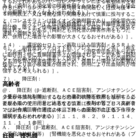
するおそれがあるので、コレスチラミンによる吸収阻害を避
ある（両剤とも消化管の障害作用をもつため、併用した場合
けるため、コレスチラミン投与前４時間若しくは投与後４〜
その影響が大きくなるおそれがある）］。
６時間以上、又は可能な限り間隔をあけて慎重に投与するこ
と（コレスチラミンは陰イオン交換樹脂であり、消化管内で
５）． 非ステロイド性消炎鎮痛剤［相互に胃腸障害等が増
胆汁酸、陰イオン性物質や酸性物質等と結合してその吸収を
強されることがある（両剤とも消化管の障害作用をもつた
遅延・抑制させる）］。
め、併用した場合その影響が大きくなるおそれがある）］。
１４）． 選択的セロトニン再取り込み阻害剤＜ＳＳＲＩ＞
６）． 副腎皮質ステロイド剤（プレドニゾロン等）［相互
（フルボキサミン、パロキセチン）［消化管出血があらわれ
に副作用＜特に胃腸障害等＞が増強されることがある（両剤
ることがあるので、注意して投与すること（これらの薬剤の
とも消化管の障害作用をもつため、併用した場合その影響が
投与により血小板凝集が阻害され、併用により出血傾向が増
大きくなる）］。
強すると考えられる）］。
７）． 降圧剤：
高齢者
@． 降圧剤（β−遮断剤、ＡＣＥ阻害剤、アンジオテンシン
２受容体拮抗剤等）［これらの薬剤の降圧作用を減弱するこ
少量から投与を開始するなど患者の状態を観察しながら、必
とがあるので、用量に注意すること（本剤の腎プロスタグラ
要最小限の使用にとどめるなど慎重に投与すること（高齢者
ンジン合成阻害作用により、これらの薬剤の血圧低下作用を
では副作用、特に過度の体温下降・血圧低下によるショック
減弱するおそれがある）］。
症状があらわれやすい）〔１．１、８．２、９．１．１４、
１１．１．１参照〕。
A． 降圧剤（β−遮断剤、ＡＣＥ阻害剤、アンジオテンシン
２受容体拮抗剤等）［腎機能を悪化させるおそれがある（プ
妊婦・授乳婦