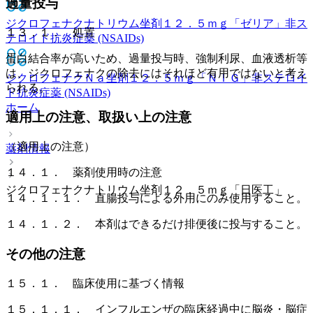
過量投与
ジクロフェナクナトリウム坐剤１２．５ｍｇ「ゼリア」
非ス
１３．１． 処置
テロイド抗炎症薬 (NSAIDs)
蛋白結合率が高いため、過量投与時、強制利尿、血液透析等
は、ジクロフェナクの除去にはそれほど有用ではないと考え
ジクロフェナクＮａ坐剤１２．５ｍｇ「ＮＩＧ」
非ステロイ
られる。
ド抗炎症薬 (NSAIDs)
ホーム
適用上の注意、取扱い上の注意
（適用上の注意）
薬剤情報
１４．１． 薬剤使用時の注意
ジクロフェナクナトリウム坐剤１２．５ｍｇ「日医工」
１４．１．１． 直腸投与による外用にのみ使用すること。
１４．１．２． 本剤はできるだけ排便後に投与すること。
その他の注意
１５．１． 臨床使用に基づく情報
１５．１．１． インフルエンザの臨床経過中に脳炎・脳症