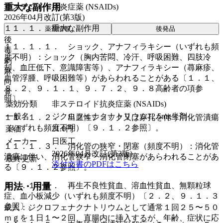
重大な副作用
非ステロイド抗炎症薬 (NSAIDs)
2026年04月改訂(第3版)
１１．１． 重大な副作用
薬剤情報
後発品
後
１１．１．１． ショック、アナフィラキシー（いずれも頻
毒
度不明）：ショック（胸内苦悶、冷汗、呼吸困難、四肢冷
劇
却、血圧低下、意識障害等）、アナフィラキシー（蕁麻疹、
麻
血管浮腫、呼吸困難等）があらわれることがある〔１．１、
向
８．２、９．１．１、９．７．２、９．８高齢者の項参
覚
照〕。
薬効分類
非ステロイド抗炎症薬 (NSAIDs)
一般名
ジクロフェナクナトリウム12.5mg坐剤
１１．１．２． 出血性ショック又は穿孔を伴う消化管潰瘍
（いずれも頻度不明）〔９．１．２参照〕。
薬価
21.6
円
メーカー
日医工
１１．１．３． 消化管の狭窄・閉塞（頻度不明）：消化管
2026年04月改訂(第3版)
潰瘍に伴い、消化管狭窄・消化管閉塞があらわれることがあ
最終更新
添付文書のPDFはこちら
る〔９．１．２参照〕。
１１．１．４． 再生不良性貧血、溶血性貧血、無顆粒球
用法・用量
症、血小板減少（いずれも頻度不明）〔２．２、９．１．３
参照〕。
成人：ジクロフェナクナトリウムとして通常１回２５〜５０
ｍｇを１日１〜２回、直腸内に挿入するが、年齢、症状に応