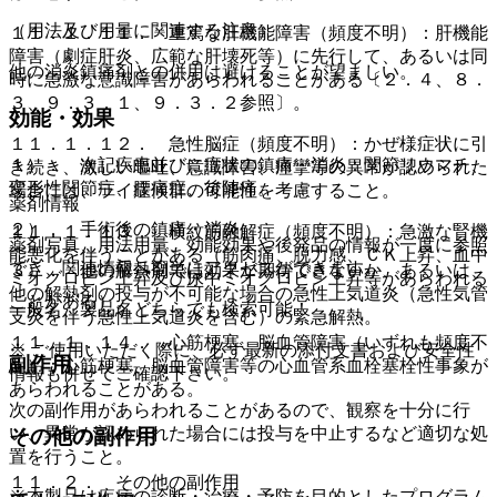
（用法及び用量に関連する注意）
１１．１．１１． 重篤な肝機能障害（頻度不明）：肝機能
障害（劇症肝炎、広範な肝壊死等）に先行して、あるいは同
他の消炎鎮痛剤との併用は避けることが望ましい。
時に急激な意識障害があらわれることがある〔２．４、８．
３、９．３．１、９．３．２参照〕。
効能・効果
１１．１．１２． 急性脳症（頻度不明）：かぜ様症状に引
１）． 次記疾患並びに症状の鎮痛・消炎：関節リウマチ、
き続き、激しい嘔吐、意識障害、痙攣等の異常が認められた
変形性関節症、腰痛症、後陣痛。
場合には、ライ症候群の可能性を考慮すること。
薬剤情報
２）． 手術後の鎮痛・消炎。
１１．１．１３． 横紋筋融解症（頻度不明）：急激な腎機
薬剤写真、用法用量、効能効果や後発品の情報が一度に参照
能悪化を伴うことがある（筋肉痛、脱力感、ＣＫ上昇、血中
でき、関連情報へ簡単にアクセスができます。
３）． 他の解熱剤では効果が期待できないか、あるいは、
ミオグロビン上昇及び尿中ミオグロビン上昇等があらわれる
他の解熱剤の投与が不可能な場合の急性上気道炎（急性気管
ことがある）。
一般名、製品名どちらでも検索可能！
支炎を伴う急性上気道炎を含む）の緊急解熱。
１１．１．１４． 心筋梗塞、脳血管障害（いずれも頻度不
※ ご使用いただく際に、必ず最新の添付文書および安全性
副作用
明）：心筋梗塞、脳血管障害等の心血管系血栓塞栓性事象が
情報も併せてご確認下さい。
あらわれることがある。
次の副作用があらわれることがあるので、観察を十分に行
い、異常が認められた場合には投与を中止するなど適切な処
その他の副作用
置を行うこと。
１１．２． その他の副作用
※本製品は疾病の診断・治療・予防を目的としたプログラム