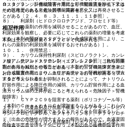
９．３．２． 肝機能障害＜重篤な肝機能障害を除く＞又は
ロスタグランジン合成阻害作用により、腎血流量が低下する
その既往歴のある患者：肝機能障害を悪化又は再発させるこ
ためと考えられる＜危険因子＞高齢者）］。
とがある〔２．４、８．３、１１．１．１１参照〕。
８）． 利尿剤（ヒドロクロロチアジド、フロセミド等）
［これらの薬剤の作用を減弱させることがあるので、血圧、
相互作用
利尿効果を観察し、必要に応じてこれらの薬剤の増量を考慮
する（本剤の腎プロスタグランジン合成阻害作用により、こ
本剤は主に代謝酵素ＣＹＰ２Ｃ９で代謝される。
れらの薬剤の利尿効果を減弱するおそれがある）］。
１０．１． 併用禁忌：
９）． カリウム保持性利尿剤（スピロノラクトン、カンレ
トリアムテレン＜トリテレン＞〔２．１２参照〕［急性腎障
ノ酸）、抗アルドステロン剤（エプレレノン）［これらの薬
害があらわれたとの報告がある（本剤の腎プロスタグランジ
剤の作用を減弱させることがあり、また、腎機能障害患者に
ン合成阻害作用により、トリアムテレンの腎機能障害を増大
おける重度の高カリウム血症が発現するおそれがある（プロ
すると考えられる）］。
スタグランジン産生が抑制されることによって、ナトリウム
貯留作用による降圧作用の減弱、カリウム貯留作用による血
１０．２． 併用注意：
清カリウム値の上昇が起こると考えられる＜危険因子＞腎機
能障害）］。
１）． ＣＹＰ２Ｃ９を阻害する薬剤（ボリコナゾール等）
［本剤のＣｍａｘとＡＵＣが増加することがある（これらの
１０）． 抗凝血剤及び抗血小板薬（ワルファリン、レビパ
薬剤は本剤の代謝酵素であるＣＹＰ２Ｃ９を阻害する）］。
リン、クロピドグレル、エノキサパリン等）、デフィブロチ
ド［出血の危険性が増大するとの報告があるので、血液凝固
２）． ニューキノロン系抗菌剤（レボフロキサシン等）
能検査等出血管理を十分に行う（本剤の血小板機能阻害作用