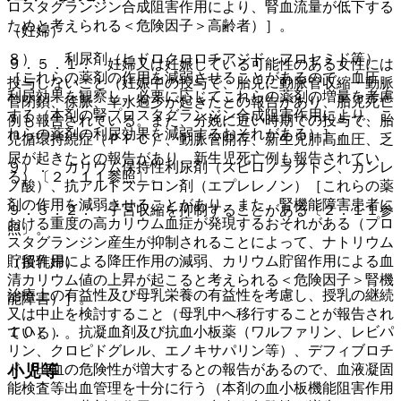
ロスタグランジン合成阻害作用により、腎血流量が低下する
ためと考えられる＜危険因子＞高齢者）］。
（妊婦）
８）． 利尿剤（ヒドロクロロチアジド、フロセミド等）
９．５．１． 妊婦又は妊娠している可能性のある女性には
［これらの薬剤の作用を減弱させることがあるので、血圧、
投与しないこと（妊娠中の投与で、胎児に動脈管収縮・動脈
利尿効果を観察し、必要に応じてこれらの薬剤の増量を考慮
管閉鎖、徐脈、羊水過少が起きたとの報告があり、胎児死亡
する（本剤の腎プロスタグランジン合成阻害作用により、こ
例も報告されている。また、分娩に近い時期での投与で、胎
れらの薬剤の利尿効果を減弱するおそれがある）］。
児循環持続症（ＰＦＣ）、動脈管開存、新生児肺高血圧、乏
尿が起きたとの報告があり、新生児死亡例も報告されてい
９）． カリウム保持性利尿剤（スピロノラクトン、カンレ
る）〔２．１１参照〕。
ノ酸）、抗アルドステロン剤（エプレレノン）［これらの薬
剤の作用を減弱させることがあり、また、腎機能障害患者に
９．５．２． 子宮収縮を抑制することがある〔２．１１参
おける重度の高カリウム血症が発現するおそれがある（プロ
照〕。
スタグランジン産生が抑制されることによって、ナトリウム
貯留作用による降圧作用の減弱、カリウム貯留作用による血
（授乳婦）
清カリウム値の上昇が起こると考えられる＜危険因子＞腎機
治療上の有益性及び母乳栄養の有益性を考慮し、授乳の継続
能障害）］。
又は中止を検討すること（母乳中へ移行することが報告され
１０）． 抗凝血剤及び抗血小板薬（ワルファリン、レビパ
ている）。
リン、クロピドグレル、エノキサパリン等）、デフィブロチ
小児等
ド［出血の危険性が増大するとの報告があるので、血液凝固
能検査等出血管理を十分に行う（本剤の血小板機能阻害作用