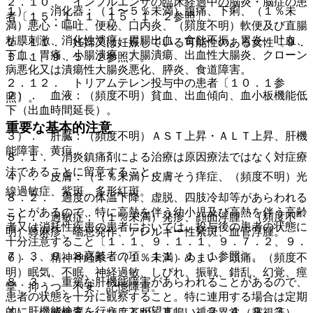
２．１０． インフルエンザの臨床経過中の脳炎・脳症の患
１）． 消化器：（１〜５％未満）腹痛、下痢、（１％未
者〔１５．１．１、１５．１．２参照〕。
満）悪心・嘔吐、便秘、口内炎、（頻度不明）軟便及び直腸
粘膜刺激、消化性潰瘍、胃腸出血、食欲不振、胃炎、吐血、
２．１１． 妊婦又は妊娠している可能性のある女性〔９．
下血、胃痛、小腸潰瘍・大腸潰瘍、出血性大腸炎、クローン
５．１、９．５．２参照〕。
病悪化又は潰瘍性大腸炎悪化、膵炎、食道障害。
２．１２． トリアムテレン投与中の患者〔１０．１参
２）． 血液：（頻度不明）貧血、出血傾向、血小板機能低
照〕。
下（出血時間延長）。
重要な基本的注意
３）． 肝臓：（頻度不明）ＡＳＴ上昇・ＡＬＴ上昇、肝機
能障害、黄疸。
８．１． 消炎鎮痛剤による治療は原因療法ではなく対症療
法であることに留意すること。
４）． 皮膚：（１％未満）皮膚そう痒症、（頻度不明）光
線過敏症、紫斑、多形紅斑。
８．２． 過度の体温下降、虚脱、四肢冷却等があらわれる
ことがあるので、特に高熱を伴う幼小児及び高熱を伴う高齢
５）． 過敏症：（１％未満）発疹、顔面浮腫、（頻度不
者又は消耗性疾患の患者においては、投与後の患者の状態に
明）蕁麻疹、喘息発作、アレルギー性紫斑、血管浮腫。
十分注意すること〔１．１、９．１．１、９．７．２、９．
７．３、９．８高齢者の項、１１．１．１参照〕。
６）． 精神神経系：（１％未満）めまい、頭痛、（頻度不
明）眠気、不眠、神経過敏、しびれ、振戦、錯乱、幻覚、痙
８．３． 重篤な肝機能障害があらわれることがあるので、
攣、抑うつ、不安、記憶障害。
患者の状態を十分に観察すること。特に連用する場合は定期
的に肝機能検査を行うことが望ましい〔２．４、９．３．
７）． 感覚器：（頻度不明）耳鳴、視覚異常（霧視等）、