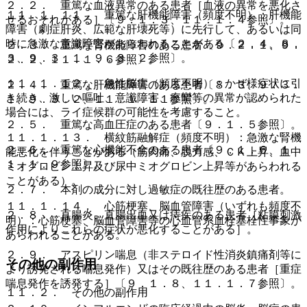
２．２． 重篤な血液異常のある患者［血液の異常を悪化さ
１１．１．１１． 重篤な肝機能障害（頻度不明）：肝機能
せるおそれがある］〔９．１．３、１１．１．４参照〕。
障害（劇症肝炎、広範な肝壊死等）に先行して、あるいは同
時に急激な意識障害があらわれることがある〔２．４、８．
２．３． 重篤な腎機能障害のある患者〔９．２．１、９．
３、９．３．１、９．３．２参照〕。
２．２、１１．１．６参照〕。
１１．１．１２． 急性脳症（頻度不明）：かぜ様症状に引
２．４． 重篤な肝機能障害のある患者〔８．３、９．３．
き続き、激しい嘔吐、意識障害、痙攣等の異常が認められた
１、９．３．２、１１．１．１１参照〕。
場合には、ライ症候群の可能性を考慮すること。
２．５． 重篤な高血圧症のある患者〔９．１．５参照〕。
１１．１．１３． 横紋筋融解症（頻度不明）：急激な腎機
２．６． 重篤な心機能不全のある患者〔９．１．６、１
能悪化を伴うことがある（筋肉痛、脱力感、ＣＫ上昇、血中
１．１．９参照〕。
ミオグロビン上昇及び尿中ミオグロビン上昇等があらわれる
ことがある）。
２．７． 本剤の成分に対し過敏症の既往歴のある患者。
１１．１．１４． 心筋梗塞、脳血管障害（いずれも頻度不
２．８． 直腸炎、直腸出血又は痔疾のある患者［粘膜刺激
明）：心筋梗塞、脳血管障害等の心血管系血栓塞栓性事象が
作用によりこれらの症状が悪化することがある］。
あらわれることがある。
２．９． アスピリン喘息（非ステロイド性消炎鎮痛剤等に
その他の副作用
より誘発される喘息発作）又はその既往歴のある患者［重症
喘息発作を誘発する］〔９．１．８、１１．１．７参照〕。
１１．２． その他の副作用