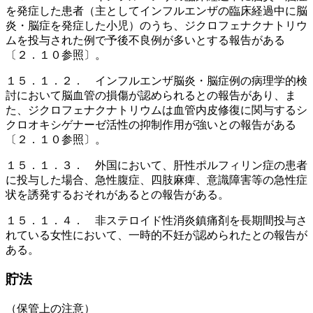
を発症した患者（主としてインフルエンザの臨床経過中に脳
炎・脳症を発症した小児）のうち、ジクロフェナクナトリウ
ムを投与された例で予後不良例が多いとする報告がある
〔２．１０参照〕。
１５．１．２． インフルエンザ脳炎・脳症例の病理学的検
討において脳血管の損傷が認められるとの報告があり、ま
た、ジクロフェナクナトリウムは血管内皮修復に関与するシ
クロオキシゲナーゼ活性の抑制作用が強いとの報告がある
〔２．１０参照〕。
１５．１．３． 外国において、肝性ポルフィリン症の患者
に投与した場合、急性腹症、四肢麻痺、意識障害等の急性症
状を誘発するおそれがあるとの報告がある。
１５．１．４． 非ステロイド性消炎鎮痛剤を長期間投与さ
れている女性において、一時的不妊が認められたとの報告が
ある。
貯法
（保管上の注意）