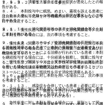
９．１．９． 潰瘍性大腸炎の患者：症状が悪化したとの報
１、９．３．２、１１．１．１１参照〕。
告がある。
８．４． 本剤投与中に眠気、めまい、霧視を訴える患者に
９．１．１０． クローン病の患者：症状が悪化したとの報
は自動車の運転等危険を伴う機械の操作に従事させないよう
告がある。
に十分注意すること。
９．１．１１． 消化管手術後の患者：消化管縫合不全を起
８．５． 慢性疾患（関節リウマチ、変形性関節症等）に対
こすおそれがある。
し本剤を用いる場合には、次の事項を考慮すること。
９．１．１２． 非ステロイド性消炎鎮痛剤の長期投与によ
・ 慢性疾患（関節リウマチ、変形性関節症等）に対し本剤
る消化性潰瘍のある患者で、本剤の長期投与が必要であり、
を長期投与する場合には、定期的に尿検査、血液検査及び肝
かつミソプロストールによる治療が行われている患者：本剤
機能検査等を行うこと。
を継続投与する場合には、十分経過を観察し、慎重に投与す
・ 慢性疾患（関節リウマチ、変形性関節症等）に対し本剤
ること（ミソプロストールは非ステロイド性消炎鎮痛剤によ
を用いる場合には、薬物療法以外の療法も考慮すること。
り生じた消化性潰瘍を効能又は効果としているが、ミソプロ
ストールによる治療に抵抗性を示す消化性潰瘍もある）
８．６． 急性疾患に対し本剤を用いる場合には、次の事項
〔２．１参照〕。
を考慮すること。
９．１．１３． 感染症を合併している患者：必要に応じて
・ 急性疾患に対し本剤を用いる場合には、急性炎症、疼痛
適切な抗菌剤を併用し、観察を十分に行い慎重に投与するこ
及び発熱の程度を考慮し、投与すること。
と（感染症を不顕性化するおそれがある）。
・ 急性疾患に対し本剤を用いる場合には、原則として同一
９．１．１４． 次の腎血流量低下しやすい患者［１）心機