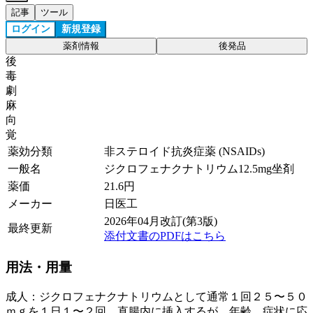
記事
ツール
ログイン
新規登録
薬剤情報
後発品
後
毒
劇
麻
向
覚
薬効分類
非ステロイド抗炎症薬 (NSAIDs)
一般名
ジクロフェナクナトリウム12.5mg坐剤
薬価
21.6
円
メーカー
日医工
2026年04月改訂(第3版)
最終更新
添付文書のPDFはこちら
用法・用量
成人：ジクロフェナクナトリウムとして通常１回２５〜５０
ｍｇを１日１〜２回、直腸内に挿入するが、年齢、症状に応