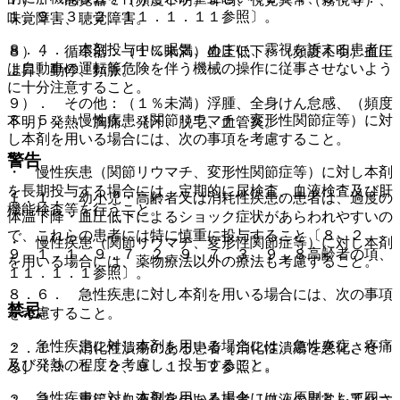
１、９．３．２、１１．１．１１参照〕。
味覚障害、聴覚障害。
８．４． 本剤投与中に眠気、めまい、霧視を訴える患者に
８）． 循環器：（１％未満）血圧低下、（頻度不明）血圧
は自動車の運転等危険を伴う機械の操作に従事させないよう
上昇、動悸、頻脈。
に十分注意すること。
９）． その他：（１％未満）浮腫、全身けん怠感、（頻度
８．５． 慢性疾患（関節リウマチ、変形性関節症等）に対
不明）発熱、胸痛、発汗、脱毛、血管炎。
し本剤を用いる場合には、次の事項を考慮すること。
警告
・ 慢性疾患（関節リウマチ、変形性関節症等）に対し本剤
を長期投与する場合には、定期的に尿検査、血液検査及び肝
１．１． 幼小児・高齢者又は消耗性疾患の患者は、過度の
機能検査等を行うこと。
体温下降・血圧低下によるショック症状があらわれやすいの
で、これらの患者には特に慎重に投与すること〔８．２、
・ 慢性疾患（関節リウマチ、変形性関節症等）に対し本剤
９．１．１、９．７．２、９．７．３、９．８高齢者の項、
を用いる場合には、薬物療法以外の療法も考慮すること。
１１．１．１参照〕。
８．６． 急性疾患に対し本剤を用いる場合には、次の事項
禁忌
を考慮すること。
・ 急性疾患に対し本剤を用いる場合には、急性炎症、疼痛
２．１． 消化性潰瘍のある患者［消化性潰瘍を悪化させ
及び発熱の程度を考慮し、投与すること。
る］〔９．１．２、９．１．１２参照〕。
・ 急性疾患に対し本剤を用いる場合には、原則として同一
２．２． 重篤な血液異常のある患者［血液の異常を悪化さ