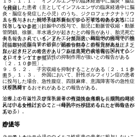
１５．１．１． インフルエンザの臨床経過中に脳炎・脳症
を発症した患者（主としてインフルエンザの臨床経過中に脳
（妊婦）
炎・脳症を発症した小児）のうち、ジクロフェナクナトリウ
９．５．１． 妊婦又は妊娠している可能性のある女性には
ムを投与された例で予後不良例が多いとする報告がある
投与しないこと（妊娠中の投与で、胎児に動脈管収縮・動脈
〔２．１０参照〕。
管閉鎖、徐脈、羊水過少が起きたとの報告があり、胎児死亡
１５．１．２． インフルエンザ脳炎・脳症例の病理学的検
例も報告されている。また、分娩に近い時期での投与で、胎
討において脳血管の損傷が認められるとの報告があり、ま
児循環持続症（ＰＦＣ）、動脈管開存、新生児肺高血圧、乏
た、ジクロフェナクナトリウムは血管内皮修復に関与するシ
尿が起きたとの報告があり、新生児死亡例も報告されてい
クロオキシゲナーゼ活性の抑制作用が強いとの報告がある
る）〔２．１１参照〕。
〔２．１０参照〕。
９．５．２． 子宮収縮を抑制することがある〔２．１１参
１５．１．３． 外国において、肝性ポルフィリン症の患者
照〕。
に投与した場合、急性腹症、四肢麻痺、意識障害等の急性症
（授乳婦）
状を誘発するおそれがあるとの報告がある。
治療上の有益性及び母乳栄養の有益性を考慮し、授乳の継続
１５．１．４． 非ステロイド性消炎鎮痛剤を長期間投与さ
又は中止を検討すること（母乳中へ移行することが報告され
れている女性において、一時的不妊が認められたとの報告が
ている）。
ある。
小児等
貯法
９．７．１． 小児のウイルス性疾患の患者に投与しないこ