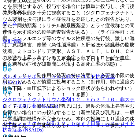
（保管上の注意）
とを原則とするが、投与する場合には慎重に投与し、投与後
冷所保存。
の患者の状態を十分に観察すること（ジクロフェナクナトリ
ウム製剤を投与後にライ症候群を発症したとの報告があり、
ホーム
また、同効類薬（サリチル酸系医薬品）とライ症候群との関
連性を示す海外の疫学調査報告がある）。（ライ症候群：水
痘、インフルエンザ等のウイルス性疾患の先行後、激しい嘔
薬剤情報
吐、意識障害、痙攣（急性脳浮腫）と肝臓ほか諸臓器の脂肪
沈着、ミトコンドリア変形、ＡＳＴ、ＡＬＴ、ＬＤＨ、ＣＫ
の急激な上昇、高アンモニア血症、低プロトロンビン血症、
ジクロフェナクナトリウム坐剤１２．５ｍｇ「日医工」
低血糖等の症状が短期間に発現する高死亡率の病態）。
９．７．２． 副作用の発現に特に注意し、必要最小限の使
ボルタレンサポ１２．５ｍｇ
非ステロイド抗炎症薬
用にとどめるなど慎重に投与すること（副作用、特に過度の
(NSAIDs)
体温下降・血圧低下によるショック症状があらわれやすい）
〔１．１、８．２、１１．１．１参照〕。
ジクロフェナクナトリウム坐剤１２．５ｍｇ「ＪＧ」
非ステ
ロイド抗炎症薬 (NSAIDs)
９．７．３． 新生児及び乳児には、過度の体温上昇等やむ
を得ない場合にのみ投与すること（新生児及び乳児は、一般
に体温調節機構が不完全なため、本剤の投与により過度の体
ジクロフェナクＮａ坐剤１２．５ｍｇ「日新」
非ステロイド
温下降を起こす可能性がある）〔１．１、８．２参照〕。
抗炎症薬 (NSAIDs)