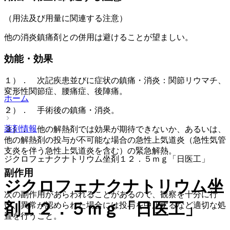
（用法及び用量に関連する注意）
他の消炎鎮痛剤との併用は避けることが望ましい。
効能・効果
１）． 次記疾患並びに症状の鎮痛・消炎：関節リウマチ、
変形性関節症、腰痛症、後陣痛。
ホーム
２）． 手術後の鎮痛・消炎。
薬剤情報
３）． 他の解熱剤では効果が期待できないか、あるいは、
他の解熱剤の投与が不可能な場合の急性上気道炎（急性気管
支炎を伴う急性上気道炎を含む）の緊急解熱。
ジクロフェナクナトリウム坐剤１２．５ｍｇ「日医工」
副作用
ジクロフェナクナトリウム坐
次の副作用があらわれることがあるので、観察を十分に行
剤１２．５ｍｇ「日医工」
い、異常が認められた場合には投与を中止するなど適切な処
置を行うこと。