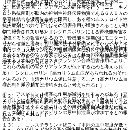
［痙攣を起こすおそれがあるので、痙攣が発現した場合に
とこれらの薬剤の作用により、出血の危険性が増大す
は、気道を確保し、ジアゼパムの静注等を行う（ニューキノ
る）］。
ロン系抗菌剤が脳内の抑制性神経伝達物質であるＧＡＢＡの
受容体結合を濃度依存的に阻害し、ある種の非ステロイド性
１１）． シクロスポリン：
抗炎症剤との共存下ではその阻害作用が増強されることが動
物で報告されている）］。
@． シクロスポリン［シクロスポリンによる腎機能障害を
増強するとの報告があるので、腎機能を定期的にモニターし
３）． リチウム、強心配糖体（ジゴキシン等）、メトトレ
ながら慎重に投与する（機序は十分解明されていないが、本
キサート［これらの薬剤の血中濃度を高めその作用を増強す
剤はシクロスポリンによる腎機能障害に対して保護的な作用
ることがあるので、必要に応じて、これらの薬剤の用量を調
を有するプロスタグランジンの合成を阻害し、腎機能障害を
節する（本剤の腎プロスタグランジン合成阻害作用により、
増大すると考えられる）］。
これらの薬剤の腎クリアランスが低下するためと考えられ
る）］。
A． シクロスポリン［高カリウム血症があらわれるおそれ
があるので、血清カリウム値に注意すること（高カリウム血
４）． アスピリン：
症の副作用が相互に増強されると考えられる）］。
@． アスピリン［相互に作用が減弱されることがある（ア
１２）． ドロスピレノン・エチニルエストラジオール［高
スピリンは本剤の血漿蛋白結合を減少させ、血漿クリアラン
カリウム血症があらわれるおそれがあるので、血清カリウム
スを増加させることにより、その血中濃度を減少させ、逆
値に注意すること（高カリウム血症の副作用が相互に増強さ
に、本剤により、アスピリンの尿中排泄量が増加するとの報
れると考えられる）］。
告がある）］。
１３）． コレスチラミン＜経口＞［本剤の血中濃度が低下
A． アスピリン［消化器系の副作用を増強させるおそれが