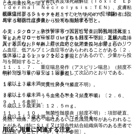
１１．１．５． 中毒性表皮壊死融解症（Ｔｏｘｉｃ Ｅｐ
じ低用量投与が望ましい。
ｉｄｅｒｍａｌ Ｎｅｃｒｏｌｙｓｉｓ：ＴＥＮ）、皮膚粘
膜眼症候群（Ｓｔｅｖｅｎｓ−Ｊｏｈｎｓｏｎ症候群）、紅
低体温によるショックを起こすことがあるので、高齢者に投
皮症（剥脱性皮膚炎）（いずれも頻度不明）。
与する場合には少量から投与を開始すること。
１１．１．６． 急性腎障害（間質性腎炎、腎乳頭壊死
小児：ジクロフェナクナトリウムとして１回の投与に体重１
等）、ネフローゼ症候群（いずれも頻度不明）：乏尿、血
ｋｇあたり０．５〜１．０ｍｇを１日１〜２回、直腸内に挿
尿、尿蛋白、ＢＵＮ上昇・血中クレアチニン上昇、高カリウ
入する。なお、年齢、症状に応じ低用量投与が望ましい。
ム血症、低アルブミン血症等があらわれることがある〔２．
低体温によるショックを起こすことがあるので、少量から投
３、９．２．１、９．２．２参照〕。
与を開始すること。
１１．１．７． 重症喘息発作（アスピリン喘息）（頻度不
年齢別投与量の目安は１回量として次記のとおりである。
明）〔２．９、９．１．８参照〕。
１歳以上３歳未満：６．２５ｍｇ。
１１．１．８． 間質性肺炎（頻度不明）。
３歳以上６歳未満：６．２５〜１２．５ｍｇ。
１１．１．９． うっ血性心不全（頻度不明）〔２．６、
９．１．６参照〕。
６歳以上９歳未満：１２．５ｍｇ。
１１．１．１０． 無菌性髄膜炎（頻度不明）：項部硬直、
９歳以上１２歳未満：１２．５〜２５ｍｇ。
発熱、頭痛、悪心・嘔吐あるいは意識混濁等があらわれるこ
とがある（特にＳＬＥ又は混合性結合組織病等のある患者で
用法・用量に関連する注意
は注意すること）〔９．１．７参照〕。