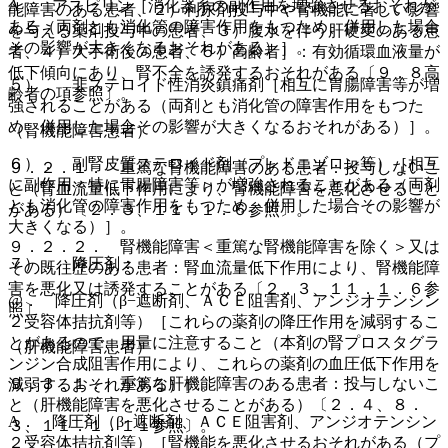
A． アスピリン［消化器系の副作用を増強させるおそれが
能障害のある患者、２）利尿剤投与中や腎機能に著しい影響
ある（両剤とも消化管の障害作用をもつため、併用した場合
を与える薬剤投与中の患者、３）腹水を伴う肝硬変のある患
その影響が大きくなるおそれがある）］。
者、４）大手術後の患者、５）高齢者］：有効循環血液量が
低下傾向にあり、腎不全を誘発するおそれがある〔９．８高
５）． 非ステロイド性消炎鎮痛剤［相互に胃腸障害等が増
齢者の項参照〕。
強されることがある（両剤とも消化管の障害作用をもつた
め、併用した場合その影響が大きくなるおそれがある）］。
（腎機能障害患者）
６）． 副腎皮質ステロイド剤（プレドニゾロン等）［相互
９．２．１． 重篤な腎機能障害のある患者：投与しないこ
に副作用＜特に胃腸障害等＞が増強されることがある（両剤
と（腎血流量低下作用により、腎機能障害を悪化させること
とも消化管の障害作用をもつため、併用した場合その影響が
がある）〔２．３、１１．１．６参照〕。
大きくなる）］。
９．２．２． 腎機能障害＜重篤な腎機能障害を除く＞又は
７）． 降圧剤：
その既往歴のある患者：腎血流量低下作用により、腎機能障
害を悪化又は誘発することがある〔２．３、１１．１．６参
@． 降圧剤（β−遮断剤、ＡＣＥ阻害剤、アンジオテンシン
照〕。
２受容体拮抗剤等）［これらの薬剤の降圧作用を減弱するこ
とがあるので、用量に注意すること（本剤の腎プロスタグラ
（肝機能障害患者）
ンジン合成阻害作用により、これらの薬剤の血圧低下作用を
９．３．１． 重篤な肝機能障害のある患者：投与しないこ
減弱するおそれがある）］。
と（肝機能障害を悪化させることがある）〔２．４、８．
A． 降圧剤（β−遮断剤、ＡＣＥ阻害剤、アンジオテンシン
３、１１．１．１１参照〕。
２受容体拮抗剤等）［腎機能を悪化させるおそれがある（プ