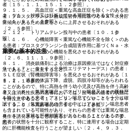
者〔１５．１．１、１５．１．２参照〕。
９．１．５． 高血圧症＜重篤な高血圧症を除く＞のある患
２．１１． 妊婦又は妊娠している可能性のある女性〔９．
者：プロスタグランジン合成阻害作用に基づくＮａ・水分貯
５．１、９．５．２参照〕。
留傾向があるため血圧をさらに上昇させるおそれがある
〔２．５参照〕。
２．１２． トリアムテレン投与中の患者〔１０．１参
照〕。
９．１．６． 心機能障害＜重篤な心機能不全を除く＞のあ
る患者：プロスタグランジン合成阻害作用に基づくＮａ・水
重要な基本的注意
分貯留傾向があるため心機能を悪化させるおそれがある
〔２．６、１１．１．９参照〕。
８．１． 消炎鎮痛剤による治療は原因療法ではなく対症療
９．１．７． ＳＬＥ（全身性エリテマトーデス）の患者：
法であることに留意すること。
ＳＬＥ症状（腎機能障害等）を悪化させるおそれがある〔１
８．２． 過度の体温下降、虚脱、四肢冷却等があらわれる
１．１．１０参照〕。
ことがあるので、特に高熱を伴う幼小児及び高熱を伴う高齢
９．１．８． 気管支喘息＜アスピリン喘息又はその既往歴
者又は消耗性疾患の患者においては、投与後の患者の状態に
を除く＞のある患者：アスピリン喘息でないことを十分に確
十分注意すること〔１．１、９．１．１、９．７．２、９．
認すること（気管支喘息の患者の中にはアスピリン喘息患者
７．３、９．８高齢者の項、１１．１．１参照〕。
も含まれている可能性があり、それらの患者では重篤な喘息
８．３． 重篤な肝機能障害があらわれることがあるので、
発作を誘発させることがある）〔２．９、１１．１．７参
患者の状態を十分に観察すること。特に連用する場合は定期
照〕。
的に肝機能検査を行うことが望ましい〔２．４、９．３．