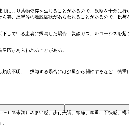
連用により薬物依存を生じることがあるので、観察を十分に行
せん妄、痙攣等の離脱症状があらわれることがあるので、投与
低下している患者に投与した場合、炭酸ガスナルコーシスを起
異反応があらわれることがある。
も頻度不明）：投与する場合には少量から開始するなど、慎重
１〜５％未満）めまい感、歩行失調、頭痛、頭重、不快感、構
昇。