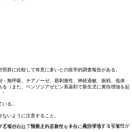
対照群に比較して有意に多いとの疫学的調査報告がある。
制・無呼吸、チアノーゼ、易刺激性、神経過敏、振戦、低体
ある（また、ベンゾジアゼピン系薬剤で新生児に黄疸増強を起
〕。
ている。
せないように注意すること。
ジアゼパム）で報告されており、また、黄疸増強する可能性が
する場合には、治療上の必要性を十分に検討する）〔１１．