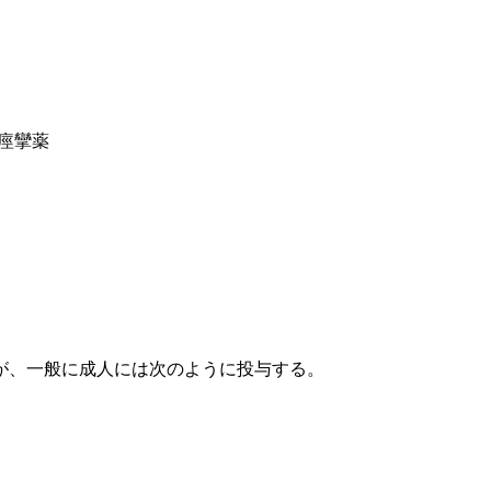
痙攣薬
が、一般に成人には次のように投与する。
。