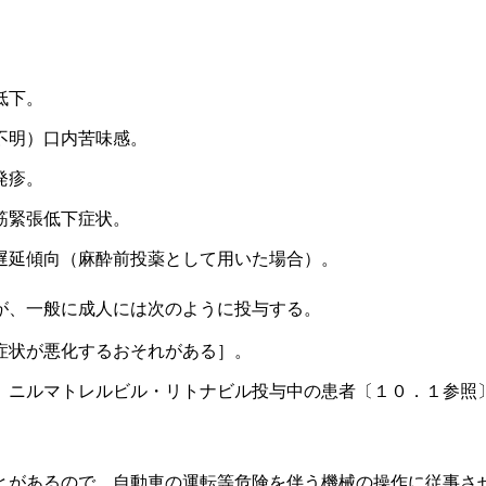
低下。
不明）口内苦味感。
発疹。
筋緊張低下症状。
遅延傾向（麻酔前投薬として用いた場合）。
が、一般に成人には次のように投与する。
症状が悪化するおそれがある］。
。
、ニルマトレルビル・リトナビル投与中の患者〔１０．１参照
。
とがあるので、自動車の運転等危険を伴う機械の操作に従事さ