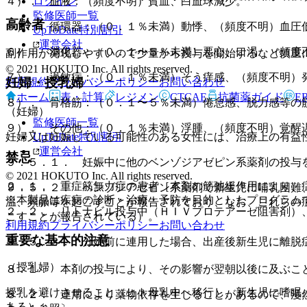
ログイン
４）． 血液：（頻度不明）貧血、白血球減少。
監修医師一覧
高齢者
５）． 循環器：（０．１％未満）動悸、（頻度不明）血圧
UpToDate特別割引
運営会社
６）． 消化器：（０．１〜５％未満）悪心、口渇、（頻度
副作用が発現しやすいので少量から投与を開始するなど慎重
© 2021 HOKUTO Inc. All rights reserved.
７）． 過敏症：（０．１％未満）そう痒感、（頻度不明）
妊婦・授乳婦
利用規約
プライバシーポリシー
お問い合わせ
ホーム
表・計算
レジメン
CTCAE
抗菌薬ガイド
E
８）． 骨格筋：（０．１〜５％未満）倦怠感、脱力感等の
（妊婦）
監修医師一覧
９）． その他：（０．１％未満）浮腫、（頻度不明）覚醒
妊婦又は妊娠している可能性のある女性には、治療上の有益
UpToDate特別割引
運営会社
禁忌
９．５．１． 妊娠中に他のベンゾジアゼピン系薬剤の投与
© 2021 HOKUTO Inc. All rights reserved.
２．１． 重症筋無力症の患者［本剤の筋弛緩作用により、
９．５．２． ベンゾジアゼピン系薬剤で新生児に哺乳困難
※本製品は疾病の診断・治療・予防を目的としたプログラム
温、頻脈等を起こすことが報告されており、なお、これらの
２．２． リトナビル投与中（ＨＩＶプロテアーゼ阻害剤）
こすことが報告されている）。
利用規約
プライバシーポリシー
お問い合わせ
重要な基本的注意
９．５．３． 分娩前に連用した場合、出産後新生児に離脱
（授乳婦）
８．１． 本剤の投与により、その影響が翌朝以後に及ぶこ
授乳を避けさせること（ヒト母乳中へ移行し、新生児に嗜眠
８．２． 連用により薬物依存を生じることがあるので、漫
ある）。