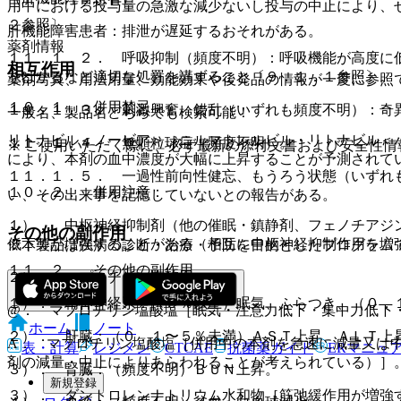
用中における投与量の急激な減少ないし投与の中止により、
２参照〕。
肝機能障害患者：排泄が遅延するおそれがある。
薬剤情報
１１．１．２． 呼吸抑制（頻度不明）：呼吸機能が高度に
相互作用
をはかるなど適切な処置を講ずること〔９．１．１参照〕。
薬剤写真、用法用量、効能効果や後発品の情報が一度に参照
１０．１． 併用禁忌：
１１．１．３． 刺激興奮、錯乱（いずれも頻度不明）：奇
一般名、製品名どちらでも検索可能！
リトナビル＜ノービア＞、ニルマトレルビル・リトナビル＜
１１．１．４． 無顆粒球症（頻度不明）。
※ ご使用いただく際に、必ず最新の添付文書および安全性情
により、本剤の血中濃度が大幅に上昇することが予測されて
１１．１．５． 一過性前向性健忘、もうろう状態（いずれ
１０．２． 併用注意：
い、その出来事を記憶していないとの報告がある。
１）． 中枢神経抑制剤（他の催眠・鎮静剤、フェノチアジ
その他の副作用
低下等が増強することがある（相互に中枢神経抑制作用を増
※本製品は疾病の診断・治療・予防を目的としたプログラム
１１．２． その他の副作用
２）． マプロチリン塩酸塩：
１）． 精神神経系：（５％以上）眠気、ふらつき、（０．
@． マプロチリン塩酸塩［眠気・注意力低下・集中力低下
ホーム
ノート
２）． 肝臓：（０．１〜５％未満）ＡＳＴ上昇、ＡＬＴ上
A． マプロチリン塩酸塩［併用中の本剤を急速に減量又は
表・計算
レジメン
CTCAE
抗菌薬ガイド
ERマニュ
剤の減量・中止によりあらわれることが考えられている）］
３）． 腎臓：（頻度不明）ＢＵＮ上昇。
新規登録
３）． ダントロレンナトリウム水和物［筋弛緩作用が増強