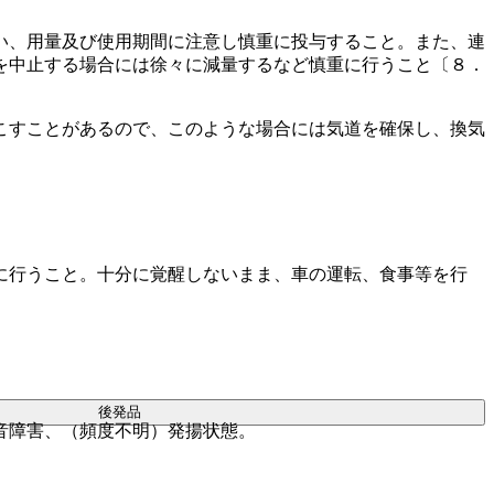
い、用量及び使用期間に注意し慎重に投与すること。また、連
を中止する場合には徐々に減量するなど慎重に行うこと〔８．
こすことがあるので、このような場合には気道を確保し、換気
に行うこと。十分に覚醒しないまま、車の運転、食事等を行
後発品
音障害、（頻度不明）発揚状態。