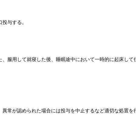
。
口投与する。
た、服用して就寝した後、睡眠途中において一時的に起床して
、異常が認められた場合には投与を中止するなど適切な処置を