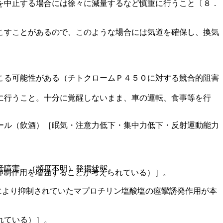
を中止する場合には徐々に減量するなど慎重に行うこと〔８．
こすことがあるので、このような場合には気道を確保し、換気
こる可能性がある（チトクロームＰ４５０に対する競合的阻害
に行うこと。十分に覚醒しないまま、車の運転、食事等を行
ール（飲酒）［眠気・注意力低下・集中力低下・反射運動能力
音障害、（頻度不明）発揚状態。
抑制作用を増強することが考えられている）］。
により抑制されていたマプロチリン塩酸塩の痙攣誘発作用が本
れている）］。