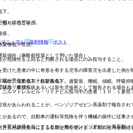
低下。
不明）口内苦味感。
に投与すること。
発疹。
Rマニュアル
薬剤情報
ポスト
筋緊張低下症状。
遅延傾向（麻酔前投薬として用いた場合）。
性が危険性を上回ると判断される場合にのみ投与すること。
を受けた患者の中に奇形を有する児等の障害児を出産した例が
症状が悪化するおそれがある］。
、嘔吐、活動低下、筋緊張低下、過緊張、嗜眠、傾眠、呼吸抑
ではありません。
症状は、離脱症状あるいは新生児仮死として報告される場合も
、ニルマトレルビル・リトナビル投与中の患者〔１０．１参照
症状があらわれることが、ベンゾジアゼピン系薬剤で報告され
とがあるので、自動車の運転等危険を伴う機械の操作に従事さ
、体重減少等を起こすことが、他のベンゾジアゼピン系薬剤（
然とした継続投与による長期使用を避ける（本剤の投与を継続