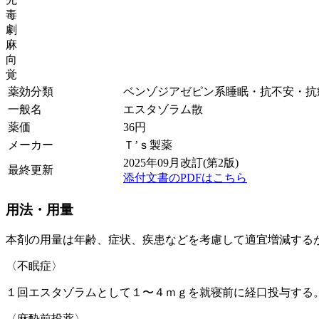
毒
劇
麻
向
覚
薬効分類
ベンゾジアゼピン系睡眠・抗不安・抗
一般名
エスタゾラム散
薬価
36
円
メーカー
Ｔ’ｓ製薬
2025年09月改訂(第2版)
最終更新
添付文書のPDFはこちら
用法・用量
本剤の用量は年齢、症状、疾患などを考慮して適宜増減する
〈不眠症〉
１回エスタゾラムとして１〜４ｍｇを就寝前に経口投与する
〈麻酔前投薬〉