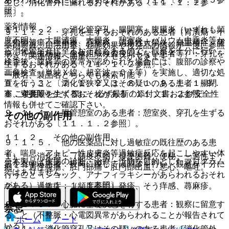
生じ、消化管外に漏れるおそれがある〔１１．１．２参
照〕。
照〕。
薬剤情報
１１．１．２． 消化管穿孔、腸閉塞、腹膜炎（いずれも頻
９．１．２． 穿孔を生ずるおそれのある患者（胃潰瘍・十
度不明）：大腸潰瘍、大腸炎、憩室炎、バリウム虫垂炎等か
二指腸潰瘍、虫垂炎、憩室炎、潰瘍性大腸炎、腸重積症、腫
薬剤写真、用法用量、効能効果や後発品の情報が一度に参照
ら消化管穿孔に至るおそれもあるので、観察を十分に行い、
瘍、寄生虫感染、生体組織検査後間もない患者等）：穿孔を
でき、関連情報へ簡単にアクセスができます。
検査後、腹痛等の異常が認められた場合には、腹部の診察や
生ずるおそれがある〔１１．１．２参照〕。
画像検査（単純Ｘ線、超音波、ＣＴ等）を実施し、適切な処
一般名、製品名どちらでも検索可能！
９．１．３． 消化管狭窄又はその疑いのある患者：腸閉
置を行うこと〔２．１、２．３、８．１、９．１．１−９．
※ ご使用いただく際に、必ず最新の添付文書および安全性
塞、穿孔等を生ずるおそれがある〔１１．１．２参照〕。
１．４参照〕。
情報も併せてご確認下さい。
９．１．４． 腸管憩室のある患者：憩室炎、穿孔を生ずる
その他の副作用
おそれがある〔１１．１．２参照〕。
１１．２． その他の副作用
９．１．５． 他の医薬品に対し過敏症の既往歴のある患
者、喘息、アトピー性皮膚炎等過敏症反応を起こしやすい体
１）． 消化器：（頻度不明）排便困難、便秘、一過性下
※本製品は疾病の診断・治療・予防を目的としたプログラム
質を有する患者：投与に際しては問診を行い、観察を十分に
痢・一過性腹痛、肛門部痛・肛門部出血、悪心、嘔吐。
ではありません。
行うこと（ショック、アナフィラキシーがあらわれるおそれ
がある）〔１１．１．１参照〕。
２）． 過敏症：（頻度不明）発疹、そう痒感、蕁麻疹。
９．１．６． 心臓に基礎疾患を有する患者：観察に留意す
禁忌
ること（不整脈・心電図異常があらわれることが報告されて
ホーム
ノート
いる）。
２．１． 消化管穿孔又はその疑いのある患者［消化管外