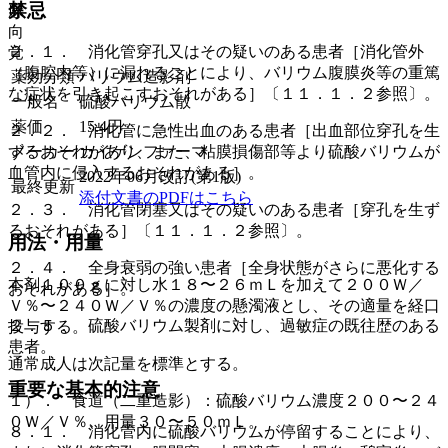
禁忌
麻
向
２．１． 消化管穿孔又はその疑いのある患者［消化管外
覚
（腹腔内等）に漏れることにより、バリウム腹膜炎等の重篤
薬効分類
バリウム造影剤
な症状を引き起こすおそれがある］〔１１．１．２参照〕。
一般名
硫酸バリウム散
薬価
15.4
円
２．２． 消化管に急性出血のある患者［出血部位穿孔を生
メーカー
カイゲンファーマ
ずるおそれがあり、また、粘膜損傷部等より硫酸バリウムが
血管内に侵入するおそれがある］。
2022年06月改訂(第1版)
最終更新
添付文書のPDFはこちら
２．３． 消化管閉塞又はその疑いのある患者［穿孔を生ず
るおそれがある］〔１１．１．２参照〕。
用法・用量
２．４． 全身衰弱の強い患者［全身状態がさらに悪化する
本剤１００ｇに対し水１８〜２６ｍＬを加えて２００Ｗ／
おそれがある］。
Ｖ％〜２４０Ｗ／Ｖ％の濃度の懸濁液とし、その適量を経口
２．５． 硫酸バリウム製剤に対し、過敏症の既往歴のある
投与する。
患者。
通常成人は次記量を標準とする。
重要な基本的注意
１）． 食道（二重造影）：硫酸バリウム濃度２００〜２４
０Ｗ／Ｖ％、用量３０〜５０ｍＬ。
８．１． 消化管内に硫酸バリウムが停留することにより、