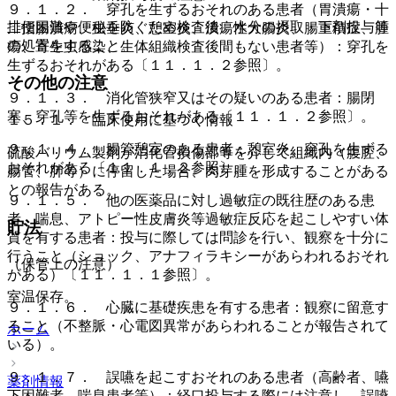
９．１．２． 穿孔を生ずるおそれのある患者（胃潰瘍・十
排便困難や便秘を防ぐため検査後、水分の摂取・下剤投与等
二指腸潰瘍、虫垂炎、憩室炎、潰瘍性大腸炎、腸重積症、腫
の処置をすること。
瘍、寄生虫感染、生体組織検査後間もない患者等）：穿孔を
生ずるおそれがある〔１１．１．２参照〕。
その他の注意
９．１．３． 消化管狭窄又はその疑いのある患者：腸閉
塞、穿孔等を生ずるおそれがある〔１１．１．２参照〕。
１５．１． 臨床使用に基づく情報
９．１．４． 腸管憩室のある患者：憩室炎、穿孔を生ずる
硫酸バリウム製剤が消化管損傷部等を介して組織内（腹腔、
おそれがある〔１１．１．２参照〕。
腸管、肺等）に停留した場合、肉芽腫を形成することがある
との報告がある。
９．１．５． 他の医薬品に対し過敏症の既往歴のある患
者、喘息、アトピー性皮膚炎等過敏症反応を起こしやすい体
貯法
質を有する患者：投与に際しては問診を行い、観察を十分に
行うこと（ショック、アナフィラキシーがあらわれるおそれ
（保管上の注意）
がある）〔１１．１．１参照〕。
室温保存。
９．１．６． 心臓に基礎疾患を有する患者：観察に留意す
ること（不整脈・心電図異常があらわれることが報告されて
ホーム
いる）。
９．１．７． 誤嚥を起こすおそれのある患者（高齢者、嚥
薬剤情報
下困難者、喘息患者等）：経口投与する際には注意し、誤嚥