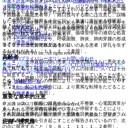
表・計算
レジメン
CTCAE
抗菌薬ガイド
ERマニュ
（腹腔内等）に漏れることにより、バリウム腹膜炎等の重篤
アル
薬剤情報
ポスト
９．１．７． 誤嚥を起こすおそれのある患者（高齢者、嚥
な症状を引き起こすおそれがある］〔１１．１．２参照〕。
下困難者、喘息患者等）：経口投与する際には注意し、誤嚥
新規登録
した場合には、観察を十分に行い、急速に進行する呼吸困
２．２． 消化管に急性出血のある患者［出血部位穿孔を生
ログイン
難、低酸素血症、胸部Ｘ線による両側性びまん性肺浸潤陰影
ずるおそれがあり、また、粘膜損傷部等より硫酸バリウムが
監修医師一覧
が認められた場合には、呼吸管理、循環管理等の適切な処置
血管内に侵入するおそれがある］。
UpToDate特別割引
を行うこと（誤嚥により、呼吸困難、肺炎、肺肉芽腫の形成
運営会社
等を引き起こすおそれがある）。
２．３． 消化管閉塞又はその疑いのある患者［穿孔を生ず
るおそれがある］〔１１．１．２参照〕。
© 2021 HOKUTO Inc. All rights reserved.
高齢者
利用規約
プライバシーポリシー
お問い合わせ
２．４． 全身衰弱の強い患者［全身状態がさらに悪化する
ホーム
表・計算
レジメン
CTCAE
抗菌薬ガイド
おそれがある］。
９．８．１． 検査後の硫酸バリウムの排泄については十分
ERマニュアル
薬剤情報
ポスト
に留意すること（消化管運動機能が低下していることが多い
２．５． 硫酸バリウム製剤に対し、過敏症の既往歴のある
ため、硫酸バリウムの停留により、消化管穿孔が起こりやす
監修医師一覧
患者。
く、また、起こした場合には、より重篤な転帰をたどること
UpToDate特別割引
がある）〔８．１参照〕。
運営会社
重要な基本的注意
９．８．２． 観察に留意すること（不整脈・心電図異常が
© 2021 HOKUTO Inc. All rights reserved.
８．１． 消化管内に硫酸バリウムが停留することにより、
あらわれることが報告されている）。
※本製品は疾病の診断・治療・予防を目的としたプログラム
まれに消化管穿孔、腸閉塞、大腸潰瘍、大腸炎、憩室炎、バ
ではありません。
リウム虫垂炎等を引き起こすことが報告されているので、次
妊婦・授乳婦
の点に留意すること〔９．８．１、１１．１．２参照〕。