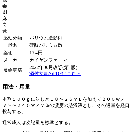
毒
劇
麻
向
覚
薬効分類
バリウム造影剤
一般名
硫酸バリウム散
薬価
15.4
円
メーカー
カイゲンファーマ
2022年06月改訂(第1版)
最終更新
添付文書のPDFはこちら
用法・用量
本剤１００ｇに対し水１８〜２６ｍＬを加えて２００Ｗ／
Ｖ％〜２４０Ｗ／Ｖ％の濃度の懸濁液とし、その適量を経口
投与する。
通常成人は次記量を標準とする。