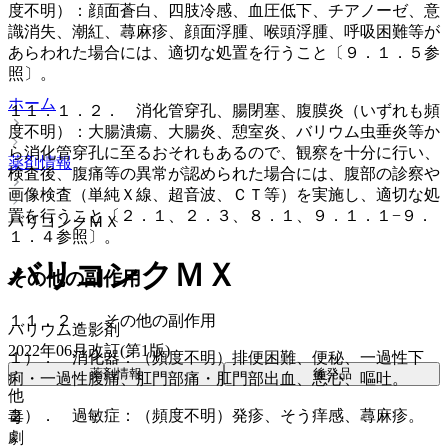
度不明）：顔面蒼白、四肢冷感、血圧低下、チアノーゼ、意
識消失、潮紅、蕁麻疹、顔面浮腫、喉頭浮腫、呼吸困難等が
あらわれた場合には、適切な処置を行うこと〔９．１．５参
照〕。
ホーム
１１．１．２． 消化管穿孔、腸閉塞、腹膜炎（いずれも頻
度不明）：大腸潰瘍、大腸炎、憩室炎、バリウム虫垂炎等か
ら消化管穿孔に至るおそれもあるので、観察を十分に行い、
薬剤情報
検査後、腹痛等の異常が認められた場合には、腹部の診察や
画像検査（単純Ｘ線、超音波、ＣＴ等）を実施し、適切な処
置を行うこと〔２．１、２．３、８．１、９．１．１−９．
バリコンクＭＸ
１．４参照〕。
バリコンクＭＸ
その他の副作用
１１．２． その他の副作用
バリウム造影剤
2022年06月改訂(第1版)
１）． 消化器：（頻度不明）排便困難、便秘、一過性下
薬剤情報
後発品
痢・一過性腹痛、肛門部痛・肛門部出血、悪心、嘔吐。
他
２）． 過敏症：（頻度不明）発疹、そう痒感、蕁麻疹。
毒
劇