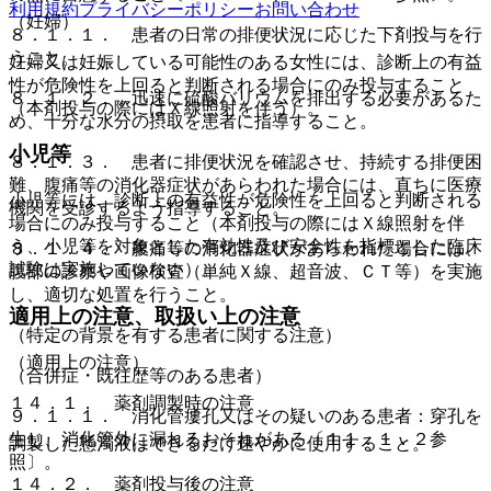
利用規約
プライバシーポリシー
お問い合わせ
（妊婦）
８．１．１． 患者の日常の排便状況に応じた下剤投与を行
うこと。
妊婦又は妊娠している可能性のある女性には、診断上の有益
性が危険性を上回ると判断される場合にのみ投与すること
８．１．２． 迅速に硫酸バリウムを排出する必要があるた
（本剤投与の際にはＸ線照射を伴う）。
め、十分な水分の摂取を患者に指導すること。
小児等
８．１．３． 患者に排便状況を確認させ、持続する排便困
難、腹痛等の消化器症状があらわれた場合には、直ちに医療
小児等には、診断上の有益性が危険性を上回ると判断される
機関を受診するよう指導すること。
場合にのみ投与すること（本剤投与の際にはＸ線照射を伴
う、小児等を対象とした有効性及び安全性を指標とした臨床
８．１．４． 腹痛等の消化器症状があらわれた場合には、
試験は実施していない）。
腹部の診察や画像検査（単純Ｘ線、超音波、ＣＴ等）を実施
し、適切な処置を行うこと。
適用上の注意、取扱い上の注意
（特定の背景を有する患者に関する注意）
（適用上の注意）
（合併症・既往歴等のある患者）
１４．１． 薬剤調製時の注意
９．１．１． 消化管瘻孔又はその疑いのある患者：穿孔を
生じ、消化管外に漏れるおそれがある〔１１．１．２参
調製した懸濁液はできるだけ速やかに使用すること。
照〕。
１４．２． 薬剤投与後の注意