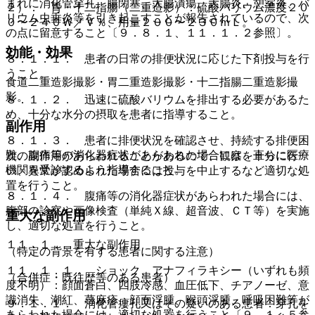
まれに消化管穿孔、腸閉塞、大腸潰瘍、大腸炎、憩室炎、バ
２）． 胃・十二指腸（二重造影）：硫酸バリウム濃度２０
リウム虫垂炎等を引き起こすことが報告されているので、次
０〜２４０Ｗ／Ｖ％、用量２００〜２３０ｍＬ。
の点に留意すること〔９．８．１、１１．１．２参照〕。
効能・効果
８．１．１． 患者の日常の排便状況に応じた下剤投与を行
うこと。
食道二重造影撮影・胃二重造影撮影・十二指腸二重造影撮
影。
８．１．２． 迅速に硫酸バリウムを排出する必要があるた
め、十分な水分の摂取を患者に指導すること。
副作用
８．１．３． 患者に排便状況を確認させ、持続する排便困
難、腹痛等の消化器症状があらわれた場合には、直ちに医療
次の副作用があらわれることがあるので、観察を十分に行
機関を受診するよう指導すること。
い、異常が認められた場合には投与を中止するなど適切な処
置を行うこと。
８．１．４． 腹痛等の消化器症状があらわれた場合には、
腹部の診察や画像検査（単純Ｘ線、超音波、ＣＴ等）を実施
重大な副作用
し、適切な処置を行うこと。
１１．１． 重大な副作用
（特定の背景を有する患者に関する注意）
１１．１．１． ショック、アナフィラキシー（いずれも頻
（合併症・既往歴等のある患者）
度不明）：顔面蒼白、四肢冷感、血圧低下、チアノーゼ、意
識消失、潮紅、蕁麻疹、顔面浮腫、喉頭浮腫、呼吸困難等が
９．１．１． 消化管瘻孔又はその疑いのある患者：穿孔を
あらわれた場合には、適切な処置を行うこと〔９．１．５参