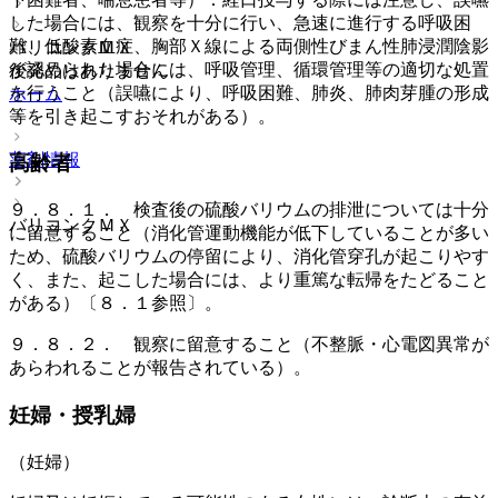
した場合には、観察を十分に行い、急速に進行する呼吸困
難、低酸素血症、胸部Ｘ線による両側性びまん性肺浸潤陰影
バリコンクＭＸ
が認められた場合には、呼吸管理、循環管理等の適切な処置
後発品はありません
を行うこと（誤嚥により、呼吸困難、肺炎、肺肉芽腫の形成
ホーム
等を引き起こすおそれがある）。
薬剤情報
高齢者
９．８．１． 検査後の硫酸バリウムの排泄については十分
バリコンクＭＸ
に留意すること（消化管運動機能が低下していることが多い
ため、硫酸バリウムの停留により、消化管穿孔が起こりやす
く、また、起こした場合には、より重篤な転帰をたどること
がある）〔８．１参照〕。
９．８．２． 観察に留意すること（不整脈・心電図異常が
あらわれることが報告されている）。
妊婦・授乳婦
（妊婦）