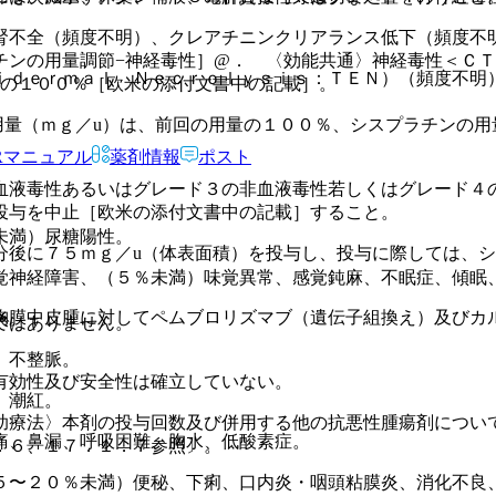
腎不全（頻度不明）、クレアチニンクリアランス低下（頻度不
チンの用量調節−神経毒性］@． 〈効能共通〉神経毒性＜ＣＴ
ｉｄｅｒｍａｌ Ｎｅｃｒｏｌｙｓｉｓ：ＴＥＮ）（頻度不明
量の１００％［欧米の添付文書中の記載］。
用量（ｍｇ／u）は、前回の用量の１００％、シスプラチンの用
Rマニュアル
薬剤情報
ポスト
血液毒性あるいはグレード３の非血液毒性若しくはグレード４
投与を中止［欧米の添付文書中の記載］すること。
未満）尿糖陽性。
分後に７５ｍｇ／u（体表面積）を投与し、投与に際しては、
覚神経障害、（５％未満）味覚異常、感覚鈍麻、不眠症、傾眠
胸膜中皮腫に対してペムブロリズマブ（遺伝子組換え）及びカ
炎。
ではありません。
、不整脈。
有効性及び安全性は確立していない。
）潮紅。
助療法〉本剤の投与回数及び併用する他の抗悪性腫瘍剤につい
痛、鼻漏、呼吸困難、胸水、低酸素症。
．６、１７．１．７参照〕。
５〜２０％未満）便秘、下痢、口内炎・咽頭粘膜炎、消化不良