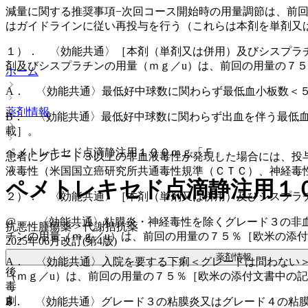
減量に関する推奨事項−次回コース開始時の用量調節は、前
はガイドラインに従い再投与を行う（これらは本剤を単剤又
１）． 〈効能共通〉［本剤（単剤又は併用）及びシスプラ
剤及びシスプラチンの用量（ｍｇ／u）は、前回の用量の７
ホーム
A． 〈効能共通〉最低好中球数に関わらず最低血小板数＜
薬剤情報
B． 〈効能共通〉最低好中球数に関わらず出血を伴う最低
載］。
ペメトレキセド点滴静注用１００ｍｇ「Ｆ」
患者にグレード３以上の非血液毒性が発現した場合には、投
液毒性（米国国立癌研究所共通毒性規準（ＣＴＣ）、神経毒
ペメトレキセド点滴静注用１
２）． 〈効能共通〉［本剤（単剤又は併用）及びシスプラ
@． 〈効能共通〉粘膜炎・神経毒性を除くグレード３の非
抗悪性腫瘍薬 > 代謝拮抗薬
チンの用量（ｍｇ／u）は、前回の用量の７５％［欧米の添
2025年06月改訂(第4版)
薬剤情報
A． 〈効能共通〉入院を要する下痢＜グレードは問わない
後
（ｍｇ／u）は、前回の用量の７５％［欧米の添付文書中の
毒
劇
B． 〈効能共通〉グレード３の粘膜炎又はグレード４の粘