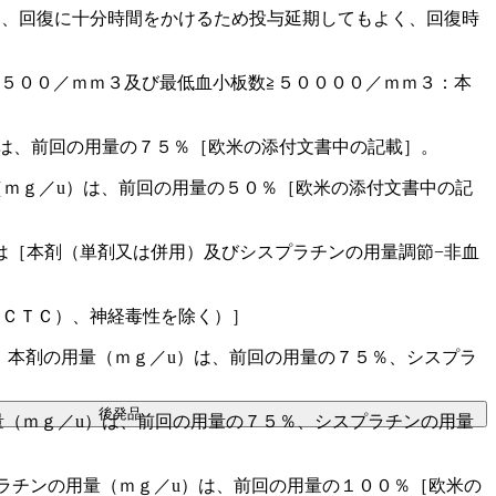
し、回復に十分時間をかけるため投与延期してもよく、回復時
５００／ｍｍ３及び最低血小板数≧５００００／ｍｍ３：本
は、前回の用量の７５％［欧米の添付文書中の記載］。
ｍｇ／u）は、前回の用量の５０％［欧米の添付文書中の記
は［本剤（単剤又は併用）及びシスプラチンの用量調節−非血
（ＣＴＣ）、神経毒性を除く）］
：本剤の用量（ｍｇ／u）は、前回の用量の７５％、シスプラ
後発品
（ｍｇ／u）は、前回の用量の７５％、シスプラチンの用量
ラチンの用量（ｍｇ／u）は、前回の用量の１００％［欧米の