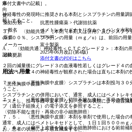
麻
添付文書中の記載］。
向
神経毒性の発現時に推奨される本剤とシスプラチンの用量調
覚
載］すること。
薬効分類
抗悪性腫瘍薬 > 代謝拮抗薬
一般名
ペメトレキセドナトリウムヘミペンタ水和
３）． 〈効能共通〉［本剤（単剤又は併用）及びシスプラ
薬価
7379
円
の１００％、シスプラチンの用量（ｍｇ／u）は、前回の用
メーカー
富士製薬
A． 〈効能共通〉神経毒性＜ＣＴＣグレード２＞：本剤の
2025年06月改訂(第4版)
記載］。
最終更新
添付文書のPDFはこちら
２回の減量後にグレード３の血液毒性若しくはグレード４の
用法・用量
くはグレード４の神経毒性が観察された場合は直ちに本剤の
７．３． 〈悪性胸膜中皮腫〉シスプラチンは本剤投与３０
〈悪性胸膜中皮腫〉
うこと。
シスプラチンとの併用において、通常、成人にはペメトレキ
７．４． 〈悪性胸膜中皮腫〉切除不能な進行・再発の悪性
ースとし、投与を繰り返す。なお、患者の状態により適宜減
ブ（遺伝子組換え）の電子添文を参照すること。
〈切除不能な進行・再発の非小細胞肺癌〉
７．５． 〈悪性胸膜中皮腫〉本剤を単剤で使用した場合の
通常、成人にはペメトレキセドとして、１日１回５００ｍｇ
７．６． 〈扁平上皮癌を除く非小細胞肺癌における術前補
お、患者の状態により適宜減量する。