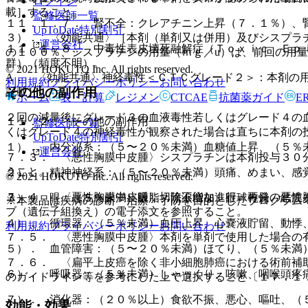
ログイン
載］すること。
監修医師一覧
１１．１．７． 腎不全：クレアチニン上昇（７．１％）、
UpToDate特別割引
３）． 〈効能共通〉［本剤（単剤又は併用）及びシスプラ
運営会社
１１．１．８． 中毒性表皮壊死融解症（Ｔｏｘｉｃ Ｅｐ
の１００％、シスプラチンの用量（ｍｇ／u）は、前回の用
群）（頻度不明）。
© 2021 HOKUTO Inc. All rights reserved.
A． 〈効能共通〉神経毒性＜ＣＴＣグレード２＞：本剤の
利用規約
プライバシーポリシー
お問い合わせ
その他の副作用
記載］。
ホーム
表・計算
レジメン
CTCAE
抗菌薬ガイド
E
２回の減量後にグレード３の血液毒性若しくはグレード４の
１１．２． その他の副作用
監修医師一覧
くはグレード４の神経毒性が観察された場合は直ちに本剤の
UpToDate特別割引
１）． 内分泌系：（５〜２０％未満）血糖値上昇、（５％
運営会社
７．３． 〈悪性胸膜中皮腫〉シスプラチンは本剤投与３０
うこと。
２）． 精神神経系：（５〜２０％未満）頭痛、めまい、感
© 2021 HOKUTO Inc. All rights reserved.
７．４． 〈悪性胸膜中皮腫〉切除不能な進行・再発の悪性
３）． 眼：（５％未満）眼脂、流涙増加、眼球乾燥、結膜
※本製品は疾病の診断・治療・予防を目的としたプログラム
ブ（遺伝子組換え）の電子添文を参照すること。
４）． 循環器：（５％未満）血圧上昇、心嚢液貯留、動悸
利用規約
プライバシーポリシー
お問い合わせ
７．５． 〈悪性胸膜中皮腫〉本剤を単剤で使用した場合の
５）． 血管障害：（５〜２０％未満）ほてり、（５％未満
７．６． 〈扁平上皮癌を除く非小細胞肺癌における術前補
６）． 呼吸器：（５％未満）しゃっくり、咳嗽、咽喉頭疼
のガイドライン等を参考にした上で選択すること〔１７．１
７）． 消化器：（２０％以上）食欲不振、悪心、嘔吐、（
効能・効果