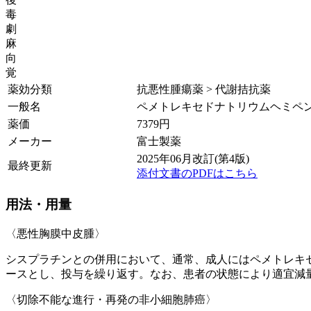
毒
劇
麻
向
覚
薬効分類
抗悪性腫瘍薬 > 代謝拮抗薬
一般名
ペメトレキセドナトリウムヘミペ
薬価
7379
円
メーカー
富士製薬
2025年06月改訂(第4版)
最終更新
添付文書のPDFはこちら
用法・用量
〈悪性胸膜中皮腫〉
シスプラチンとの併用において、通常、成人にはペメトレキ
ースとし、投与を繰り返す。なお、患者の状態により適宜減
〈切除不能な進行・再発の非小細胞肺癌〉