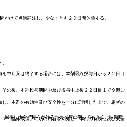
分間かけて点滴静注し、少なくとも２０日間休薬する。
と。
与を中止又は終了する場合には、本剤最終投与日から２２日目
、その後、本剤投与期間中及び投与中止後２２日目まで９週ご
知し、本剤の有効性及び安全性を十分に理解した上で、患者の
し、回復に十分時間をかけるため投与延期してもよく、回復時
１７．臨床成績」の項の内容を熟知し、本剤の有効性及び安全