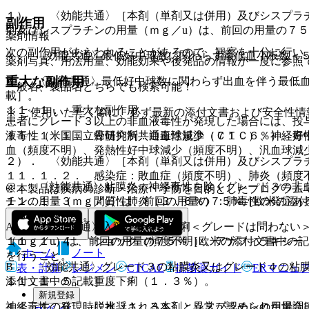
１）． 〈効能共通〉［本剤（単剤又は併用）及びシスプラ
副作用
剤及びシスプラチンの用量（ｍｇ／u）は、前回の用量の７
薬剤情報
次の副作用があらわれることがあるので、観察を十分に行い
A． 〈効能共通〉最低好中球数に関わらず最低血小板数＜
薬剤写真、用法用量、効能効果や後発品の情報が一度に参照
重大な副作用
B． 〈効能共通〉最低好中球数に関わらず出血を伴う最低
一般名、製品名どちらでも検索可能！
載］。
１１．１． 重大な副作用
※ ご使用いただく際に、必ず最新の添付文書および安全性情
患者にグレード３以上の非血液毒性が発現した場合には、投
液毒性（米国国立癌研究所共通毒性規準（ＣＴＣ）、神経毒
１１．１．１． 骨髄抑制：白血球減少（７１．６％）、好
血（頻度不明）、発熱性好中球減少（頻度不明）、汎血球減
２）． 〈効能共通〉［本剤（単剤又は併用）及びシスプラ
１１．１．２． 感染症：敗血症（頻度不明）、肺炎（頻度
@． 〈効能共通〉粘膜炎・神経毒性を除くグレード３の非
※本製品は疾病の診断・治療・予防を目的としたプログラム
チンの用量（ｍｇ／u）は、前回の用量の７５％［欧米の添
１１．１．３． 間質性肺炎（３．６％）：肺毒性の発症あ
〔８．３参照〕。
A． 〈効能共通〉入院を要する下痢＜グレードは問わない
（ｍｇ／u）は、前回の用量の７５％［欧米の添付文書中の
１１．１．４． ショック（頻度不明）、アナフィラキシー
ホーム
ノート
を行うこと。
B． 〈効能共通〉グレード３の粘膜炎又はグレード４の粘
表・計算
レジメン
CTCAE
抗菌薬ガイド
ERマニュ
添付文書中の記載］。
１１．１．５． 重度下痢（１．３％）。
新規登録
神経毒性の発現時に推奨される本剤とシスプラチンの用量調
１１．１．６． 脱水（１．３％）：異常が認められた場合