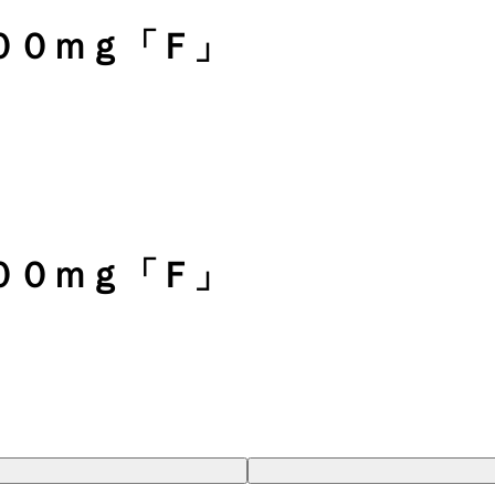
００ｍｇ「Ｆ」
００ｍｇ「Ｆ」