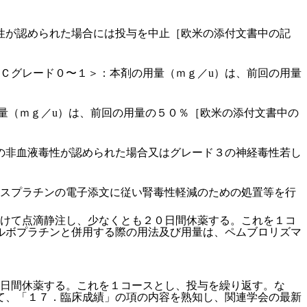
性が認められた場合には投与を中止［欧米の添付文書中の記
Ｃグレード０〜１＞：本剤の用量（ｍｇ／u）は、前回の用量
量（ｍｇ／u）は、前回の用量の５０％［欧米の添付文書中の
の非血液毒性が認められた場合又はグレード３の神経毒性若し
シスプラチンの電子添文に従い腎毒性軽減のための処置等を行
かけて点滴静注し、少なくとも２０日間休薬する。これを１コ
ルボプラチンと併用する際の用法及び用量は、ペムブロリズマ
０日間休薬する。これを１コースとし、投与を繰り返す。な
て、「１７．臨床成績」の項の内容を熟知し、関連学会の最新