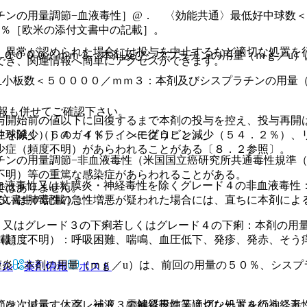
チンの用量調節−血液毒性］@． 〈効能共通〉最低好中球数＜
５％［欧米の添付文書中の記載］。
、異常が認められた場合には投与を中止するなど適切な処置を
５００００／ｍｍ３：本剤及びシスプラチンの用量（ｍｇ／u）
でき、関連情報へ簡単にアクセスができます。
血小板数＜５００００／ｍｍ３：本剤及びシスプラチンの用量（
報も併せてご確認下さい。
与開始前の値以下に回復するまで本剤の投与を控え、投与再開
性を除く）］のガイドラインに従うこと。
中球減少（６４．４％）、ヘモグロビン減少（５４．２％）、
少症（頻度不明）があらわれることがある〔８．２参照〕。
チンの用量調節−非血液毒性（米国国立癌研究所共通毒性規準
不明）等の重篤な感染症があらわれることがある。
血液毒性又は粘膜炎・神経毒性を除くグレード４の非血液毒性
ではありません。
付文書中の記載］。
るいは肺毒性の急性増悪が疑われた場合には、直ちに本剤によ
＞又はグレード３の下痢若しくはグレード４の下痢：本剤の用量
記載］。
（頻度不明）：呼吸困難、喘鳴、血圧低下、発疹、発赤、そう
膜炎：本剤の用量（ｍｇ／u）は、前回の用量の５０％、シスプ
アル
薬剤情報
ポスト
節を次に示す。グレード３の神経毒性又はグレード４の神経毒
には、減量、休薬、補液、電解質投与等適切な処置を行うこと