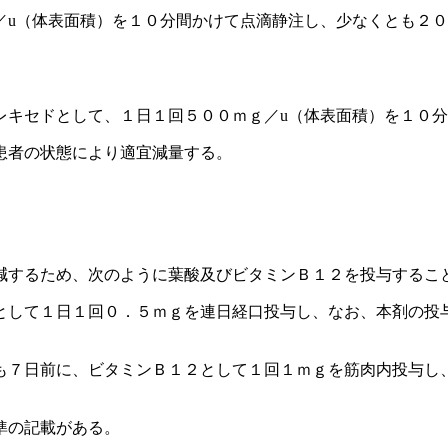
／u（体表面積）を１０分間かけて点滴静注し、少なくとも２
レキセドとして、１日１回５００ｍｇ／u（体表面積）を１０
患者の状態により適宜減量する。
減するため、次のように葉酸及びビタミンＢ１２を投与するこ
として１日１回０．５ｍｇを連日経口投与し、なお、本剤の投
も７日前に、ビタミンＢ１２として１回１ｍｇを筋肉内投与し
準の記載がある。