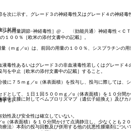
節を次に示す。グレード３の神経毒性又はグレード４の神経毒
物注射用
チンの用量調節−神経毒性］@． 〈効能共通〉神経毒性＜ＣＴ
量の１００％［欧米の添付文書中の記載］。
用量（ｍｇ／u）は、前回の用量の１００％、シスプラチンの用
血液毒性あるいはグレード３の非血液毒性若しくはグレード４
投与を中止［欧米の添付文書中の記載］すること。
分後に７５ｍｇ／u（体表面積）を投与し、投与に際しては、
セドとして、１日１回５００ｍｇ／u（体表面積）を１０分間
胸膜中皮腫に対してペムブロリズマブ（遺伝子組換え）及びカ
量する。
有効性及び安全性は確立していない。
／u（体表面積）を１０分間かけて点滴静注し、少なくとも２
助療法〉本剤の投与回数及び併用する他の抗悪性腫瘍剤につい