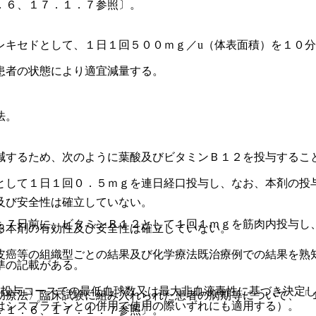
．６、１７．１．７参照〕。
レキセドとして、１日１回５００ｍｇ／u（体表面積）を１０
患者の状態により適宜減量する。
法。
減するため、次のように葉酸及びビタミンＢ１２を投与するこ
として１日１回０．５ｍｇを連日経口投与し、なお、本剤の投
及び安全性は確立していない。
も７日前に、ビタミンＢ１２として１回１ｍｇを筋肉内投与し
る本剤の有効性及び安全性は確立していない。
皮癌等の組織型ごとの結果及び化学療法既治療例での結果を熟
準の記載がある。
回投与コースでの最低血球数又は最大非血液毒性に基づき決定
助療法〉臨床試験に組み入れられた患者の病期等について、「
はシスプラチンとの併用で使用の際いずれにも適用する）。
．１．６、１７．１．７参照〕。