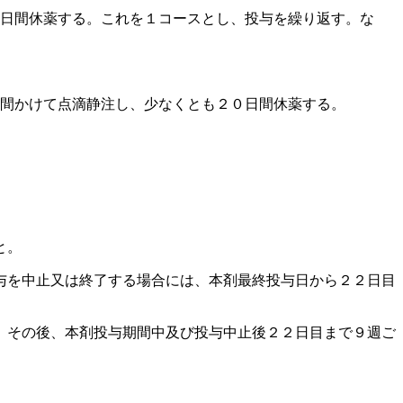
０日間休薬する。これを１コースとし、投与を繰り返す。な
分間かけて点滴静注し、少なくとも２０日間休薬する。
と。
与を中止又は終了する場合には、本剤最終投与日から２２日目
、その後、本剤投与期間中及び投与中止後２２日目まで９週ご