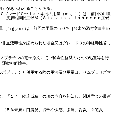
明）があらわれることがある。
Ｃグレード０〜１＞：本剤の用量（ｍｇ／u）は、前回の用量
）、皮膚粘膜眼症候群（Ｓｔｅｖｅｎｓ−Ｊｏｈｎｓｏｎ症候
量（ｍｇ／u）は、前回の用量の５０％［欧米の添付文書中の
の非血液毒性が認められた場合又はグレード３の神経毒性若し
シスプラチンの電子添文に従い腎毒性軽減のための処置等を行
、運動神経障害。
ルボプラチンと併用する際の用法及び用量は、ペムブロリズマ
て、「１７．臨床成績」の項の内容を熟知し、関連学会の最新
、（５％未満）口唇炎、胃部不快感、腹痛、胃炎、食道炎、