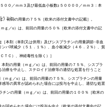
５００／ｍｍ３及び最低血小板数≧５００００／ｍｍ３：本
行うこと。
は、前回の用量の７５％［欧米の添付文書中の記載］。
ｍｇ／u）は、前回の用量の５０％［欧米の添付文書中の記
は［本剤（単剤又は併用）及びシスプラチンの用量調節−非血
リンパ球減少（５１．１％）、血小板減少（４６．２％）、貧
（ＣＴＣ）、神経毒性を除く）］
：本剤の用量（ｍｇ／u）は、前回の用量の７５％、シスプラ
る治療を中止し、ステロイド治療等の適切な処置を行うこと
（ｍｇ／u）は、前回の用量の７５％、シスプラチンの用量
痒感等の異常が認められた場合には投与を中止し、適切な処置
ラチンの用量（ｍｇ／u）は、前回の用量の１００％［欧米の
性が認められた場合には投与を中止［欧米の添付文書中の記
。