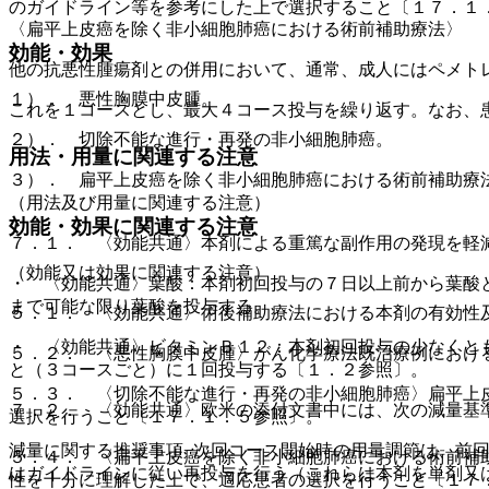
のガイドライン等を参考にした上で選択すること〔１７．１
〈扁平上皮癌を除く非小細胞肺癌における術前補助療法〉
効能・効果
他の抗悪性腫瘍剤との併用において、通常、成人にはペメト
１）． 悪性胸膜中皮腫。
これを１コースとし、最大４コース投与を繰り返す。なお、
２）． 切除不能な進行・再発の非小細胞肺癌。
用法・用量に関連する注意
３）． 扁平上皮癌を除く非小細胞肺癌における術前補助療
（用法及び用量に関連する注意）
効能・効果に関連する注意
７．１． 〈効能共通〉本剤による重篤な副作用の発現を軽
（効能又は効果に関連する注意）
・ 〈効能共通〉葉酸：本剤初回投与の７日以上前から葉酸
まで可能な限り葉酸を投与する。
５．１． 〈効能共通〉術後補助療法における本剤の有効性
・ 〈効能共通〉ビタミンＢ１２：本剤初回投与の少なくと
５．２． 〈悪性胸膜中皮腫〉がん化学療法既治療例におけ
と（３コースごと）に１回投与する〔１．２参照〕。
５．３． 〈切除不能な進行・再発の非小細胞肺癌〉扁平上
７．２． 〈効能共通〉欧米の添付文書中には、次の減量基
選択を行うこと〔１７．１．５参照〕。
減量に関する推奨事項−次回コース開始時の用量調節は、前
５．４． 〈扁平上皮癌を除く非小細胞肺癌における術前補
はガイドラインに従い再投与を行う（これらは本剤を単剤又
性を十分に理解した上で、適応患者の選択を行うこと〔１７