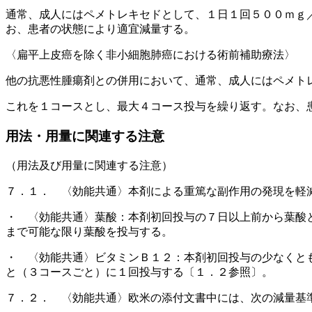
通常、成人にはペメトレキセドとして、１日１回５００ｍｇ
お、患者の状態により適宜減量する。
〈扁平上皮癌を除く非小細胞肺癌における術前補助療法〉
他の抗悪性腫瘍剤との併用において、通常、成人にはペメト
これを１コースとし、最大４コース投与を繰り返す。なお、
用法・用量に関連する注意
（用法及び用量に関連する注意）
７．１． 〈効能共通〉本剤による重篤な副作用の発現を軽
・ 〈効能共通〉葉酸：本剤初回投与の７日以上前から葉酸
まで可能な限り葉酸を投与する。
・ 〈効能共通〉ビタミンＢ１２：本剤初回投与の少なくと
と（３コースごと）に１回投与する〔１．２参照〕。
７．２． 〈効能共通〉欧米の添付文書中には、次の減量基