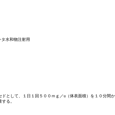
ンタ水和物注射用
セドとして、１日１回５００ｍｇ／u（体表面積）を１０分間
量する。