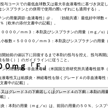
回投与コースでの最低血球数又は最大非血液毒性に基づき決定
はシスプラチンとの併用で使用の際いずれにも適用する）。
チンの用量調節−血液毒性］@． 〈効能共通〉最低好中球数＜
５％［欧米の添付文書中の記載］。
５００００／ｍｍ３：本剤及びシスプラチンの用量（ｍｇ／u）
血小板数＜５００００／ｍｍ３：本剤及びシスプラチンの用量（
与開始前の値以下に回復するまで本剤の投与を控え、投与再開
性を除く）］のガイドラインに従うこと。
００ｍｇ「Ｆ」
チンの用量調節−非血液毒性（米国国立癌研究所共通毒性規準
血液毒性又は粘膜炎・神経毒性を除くグレード４の非血液毒性
付文書中の記載］。
＞又はグレード３の下痢若しくはグレード４の下痢：本剤の用量
記載］。
膜炎：本剤の用量（ｍｇ／u）は、前回の用量の５０％、シスプ