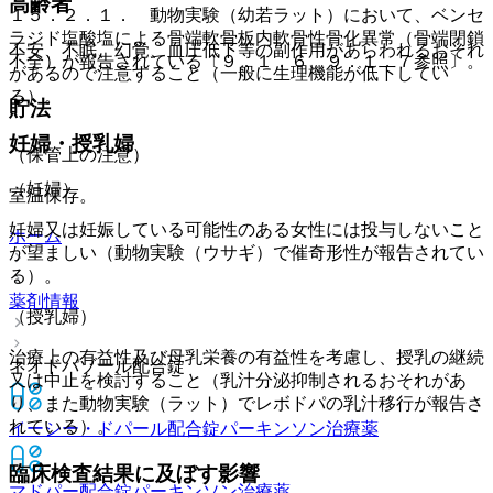
高齢者
１５．２．１． 動物実験（幼若ラット）において、ベンセ
ラジド塩酸塩による骨端軟骨板内軟骨性骨化異常（骨端閉鎖
不安、不眠、幻覚、血圧低下等の副作用があらわれるおそれ
不全）が報告されている〔９．１．６、９．１．７参照〕。
があるので注意すること（一般に生理機能が低下してい
る）。
貯法
妊婦・授乳婦
（保管上の注意）
（妊婦）
室温保存。
妊婦又は妊娠している可能性のある女性には投与しないこと
ホーム
が望ましい（動物実験（ウサギ）で催奇形性が報告されてい
る）。
薬剤情報
（授乳婦）
治療上の有益性及び母乳栄養の有益性を考慮し、授乳の継続
ネオドパゾール配合錠
又は中止を検討すること（乳汁分泌抑制されるおそれがあ
り、また動物実験（ラット）でレボドパの乳汁移行が報告さ
れている）。
イーシー・ドパール配合錠
パーキンソン治療薬
臨床検査結果に及ぼす影響
マドパー配合錠
パーキンソン治療薬