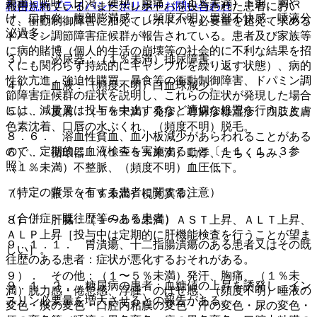
未満）嘔吐、口渇、便秘、腹痛、（１％未満）下痢、胸や
利用規約
プライバシーポリシー
お問い合わせ
報告されている。また、レボドパを投与された患者におい
け、口内炎、腹部膨満感、（頻度不明）胃部不快感、唾液分
て、衝動制御障害に加えてレボドパを必要量を超えて求める
泌過多。
ドパミン調節障害症候群が報告されている。患者及び家族等
に病的賭博（個人的生活の崩壊等の社会的に不利な結果を招
３）． 泌尿器：（１％未満）排尿障害。
くにも関わらず持続的にギャンブルを繰り返す状態）、病的
性欲亢進、強迫性購買、暴食等の衝動制御障害、ドパミン調
４）． 血液：（頻度不明）白血球減少。
節障害症候群の症状を説明し、これらの症状が発現した場合
には、減量又は投与を中止するなど適切な処置を行うこと。
５）． 皮膚：（１％未満）発疹、蕁麻疹様湿疹、四肢皮膚
色素沈着、口唇の水ぶくれ、（頻度不明）脱毛。
８．６． 溶血性貧血、血小板減少があらわれることがある
ので、定期的に血液検査を実施すること〔１１．１．３参
６）． 循環器：（１〜５％未満）動悸、たちくらみ、
照〕。
（１％未満）不整脈、（頻度不明）血圧低下。
（特定の背景を有する患者に関する注意）
７）． 眼：（１％未満）視覚異常。
（合併症・既往歴等のある患者）
８）． 肝臓：（１〜５％未満）ＡＳＴ上昇、ＡＬＴ上昇、
ＡＬＰ上昇［投与中は定期的に肝機能検査を行うことが望ま
９．１．１． 胃潰瘍、十二指腸潰瘍のある患者又はその既
しい］。
往歴のある患者：症状が悪化するおそれがある。
９）． その他：（１〜５％未満）発汗、胸痛、（１％未
９．１．２． 糖尿病の患者：血糖値の上昇を誘発し、イン
満）脱力感・倦怠感、浮腫、のぼせ感、（頻度不明）唾液の
スリン必要量を増大させるとの報告がある。
変色・痰の変色・口腔内粘膜の変色・汗の変色・尿の変色・