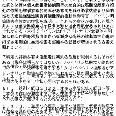
５）． ＮＭＤＡ受容体拮抗剤（メマンチン塩酸塩等）［本
に病的賭博（個人的生活の崩壊等の社会的に不利な結果を招
剤の作用を増強するおそれがある（これらの薬剤により、ド
くにも関わらず持続的にギャンブルを繰り返す状態）、病的
パミン遊離が促進する可能性がある）］。
性欲亢進、強迫性購買、暴食等の衝動制御障害、ドパミン調
節障害症候群の症状を説明し、これらの症状が発現した場合
６）． 全身麻酔薬（ハロタン等）［不整脈があらわれるお
には、減量又は投与を中止するなど適切な処置を行うこと。
それがある（末梢でドパミンはβ１アドレナリン受容体を刺
激し強心作用を示し、またハロタンは心筋の被刺激性亢進作
８．６． 溶血性貧血、血小板減少があらわれることがある
用を示すので、本剤による心臓への影響が増強されると考え
ので、定期的に血液検査を実施すること〔１１．１．３参
られている）］。
照〕。
７）． パパベリン塩酸塩［本剤の作用が減弱するおそれが
（特定の背景を有する患者に関する注意）
ある（機序は明らかではないが、パパベリン塩酸塩が線条体
（合併症・既往歴等のある患者）
でのドパミン受容体を遮断する、又はパパベリン塩酸塩がア
ドレナリン作動性神経小胞でレセルピン様作用を示すと考え
９．１．１． 胃潰瘍、十二指腸潰瘍のある患者又はその既
られている）］。
往歴のある患者：症状が悪化するおそれがある。
８）． 鉄剤＜経口＞（スクロオキシ水酸化鉄＜経口＞等）
９．１．２． 糖尿病の患者：血糖値の上昇を誘発し、イン
［本剤の作用が減弱するおそれがある（キレートを形成し、
スリン必要量を増大させるとの報告がある。
本剤の吸収が減少するとの報告がある）］。
９．１．３． 重篤な心疾患・重篤な肺疾患、気管支喘息又
９）． イソニアジド［本剤の作用が減弱するおそれがある
は内分泌系疾患のある患者：症状が悪化するおそれがある。
（機序は明らかではないが、イソニアジドによりドパ脱炭酸