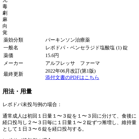
毒
劇
麻
向
覚
薬効分類
パーキンソン治療薬
一般名
レボドパ・ベンセラジド塩酸塩 (1) 錠
薬価
15.6
円
メーカー
アルフレッサ ファーマ
2022年06月改訂(第1版)
最終更新
添付文書のPDFはこちら
用法・用量
レボドパ未投与例の場合：
通常成人は初回１日量１〜３錠を１〜３回に分けて、食後に
経口投与し２〜３日毎に１日量１〜２錠ずつ漸増し、維持量
として１日３〜６錠を経口投与する。