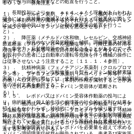
囲内で投与回数を増すなどの処置を行うこと。
１０．２． 併用注意：
・ 長期投与によりｏｎ ａｎｄ ｏｆｆ現象があらわれた
１）． レセルピン製剤、テトラベナジン［脳内ドパミンが
場合には、維持量の漸減又は休薬を行う（症状悪化に際して
減少し本剤の作用が減弱するおそれがある（脳内のドパミン
は、その他の抗パーキンソン剤の併用等の処置を行うこ
を減少させてパーキンソン症状を悪化させる）］。
と）。
２）． 降圧薬（メチルドパ水和物、レセルピン、交感神経
８．３． 前兆のない突発的睡眠、傾眠、調節障害及び注意
節遮断薬（プロプラノロール塩酸塩等））［降圧薬の作用を
力・集中力・反射機能等の低下が起こることがあるので、本
増強することがある（相互に作用を増強すると考えられてい
剤投与中の患者には自動車の運転等危険を伴う機械の操作に
る）］。
は従事させないよう注意すること〔１１．１．４参照〕。
３）． 抗精神病薬（フェノチアジン系薬剤（クロルプロマ
８．４． セレギリン塩酸塩等（Ｂ型モノアミン酸化酵素阻
ジン等）、ブチロフェノン系薬剤（ハロペリドール等）、そ
害薬）との併用に際しては、使用前に必ずセレギリン塩酸塩
の他（ペロスピロン等））［本剤の作用が減弱することがあ
等の添付文書を参照すること。
る（これらの薬剤により、ドパミン受容体が遮断され
る）］。
８．５． レボドパ又はドパミン受容体作動薬の投与によ
り、病的賭博（個人的生活の崩壊等の社会的に不利な結果を
４）． 他の抗パーキンソン剤（抗コリン作動薬（ビペリデ
招くにもかかわらず、持続的にギャンブルを繰り返す状
ン塩酸塩等）、アマンタジン、ブロモクリプチン等）［精神
態）、病的性欲亢進、強迫性購買、暴食等の衝動制御障害が
神経系及び循環器系の副作用が増強することがある（長期投
報告されている。また、レボドパを投与された患者におい
与により、大脳皮質におけるコリン作動性神経系感受性が亢
て、衝動制御障害に加えてレボドパを必要量を超えて求める
進すると考えられている）］。
ドパミン調節障害症候群が報告されている。患者及び家族等