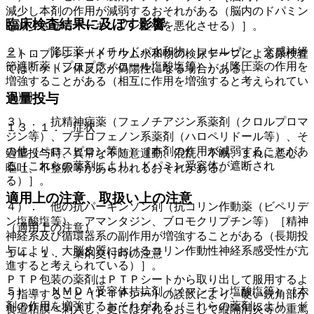
減少し本剤の作用が減弱するおそれがある（脳内のドパミン
臨床検査結果に及ぼす影響
を減少させてパーキンソン症状を悪化させる）］。
２）． 降圧薬（メチルドパ水和物、レセルピン、交感神経
ニトロプルシドナトリウム水和物の検尿テープによる尿検査
節遮断薬（プロプラノロール塩酸塩等））［降圧薬の作用を
では、ケトン体反応が偽陽性になる場合がある。
増強することがある（相互に作用を増強すると考えられてい
る）］。
過量投与
３）． 抗精神病薬（フェノチアジン系薬剤（クロルプロマ
１３．１． 症状
ジン等）、ブチロフェノン系薬剤（ハロペリドール等）、そ
の他（ペロスピロン等））［本剤の作用が減弱することがあ
過量投与時、異常な不随意運動、混乱、不眠、まれに悪心、
る（これらの薬剤により、ドパミン受容体が遮断され
嘔吐、不整脈等があらわれるおそれがある。
る）］。
適用上の注意、取扱い上の注意
４）． 他の抗パーキンソン剤（抗コリン作動薬（ビペリデ
ン塩酸塩等）、アマンタジン、ブロモクリプチン等）［精神
（適用上の注意）
神経系及び循環器系の副作用が増強することがある（長期投
与により、大脳皮質におけるコリン作動性神経系感受性が亢
１４．１． 薬剤交付時の注意
進すると考えられている）］。
ＰＴＰ包装の薬剤はＰＴＰシートから取り出して服用するよ
５）． ＮＭＤＡ受容体拮抗剤（メマンチン塩酸塩等）［本
う指導すること（ＰＴＰシートの誤飲により、硬い鋭角部が
剤の作用を増強するおそれがある（これらの薬剤により、ド
食道粘膜へ刺入し、更には穿孔をおこして縦隔洞炎等の重篤