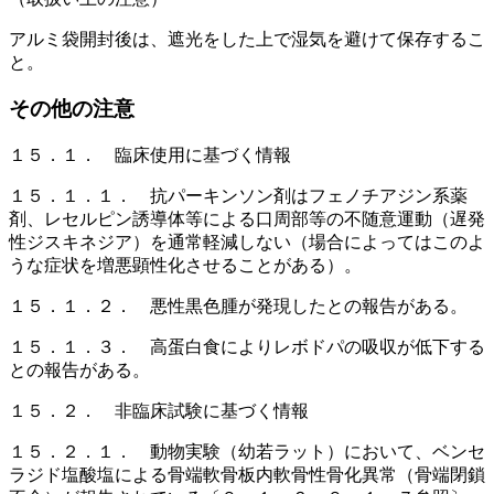
アルミ袋開封後は、遮光をした上で湿気を避けて保存するこ
と。
その他の注意
１５．１． 臨床使用に基づく情報
１５．１．１． 抗パーキンソン剤はフェノチアジン系薬
剤、レセルピン誘導体等による口周部等の不随意運動（遅発
性ジスキネジア）を通常軽減しない（場合によってはこのよ
うな症状を増悪顕性化させることがある）。
１５．１．２． 悪性黒色腫が発現したとの報告がある。
１５．１．３． 高蛋白食によりレボドパの吸収が低下する
との報告がある。
１５．２． 非臨床試験に基づく情報
１５．２．１． 動物実験（幼若ラット）において、ベンセ
ラジド塩酸塩による骨端軟骨板内軟骨性骨化異常（骨端閉鎖