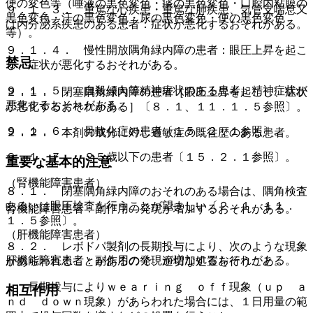
便の変色等（唾液の黒色変色・痰の黒色変色・口腔内粘膜の
９．１．３． 重篤な心疾患・重篤な肺疾患、気管支喘息又
黒色変色・汗の黒色変色・尿の黒色変色・便の黒色変色
は内分泌系疾患のある患者：症状が悪化するおそれがある。
等）。
９．１．４． 慢性開放隅角緑内障の患者：眼圧上昇を起こ
禁忌
し、症状が悪化するおそれがある。
９．１．５． 自殺傾向等精神症状のある患者：精神症状が
２．１． 閉塞隅角緑内障の患者［眼圧上昇を起こし、症状
悪化するおそれがある。
が悪化するおそれがある］〔８．１、１１．１．５参照〕。
９．１．６． 骨軟化症の患者〔１５．２．１参照〕。
２．２． 本剤の成分に対し過敏症の既往歴のある患者。
９．１．７． ２５歳以下の患者〔１５．２．１参照〕。
重要な基本的注意
（腎機能障害患者）
８．１． 閉塞隅角緑内障のおそれのある場合は、隅角検査
あるいは眼圧検査を行うことが望ましい〔２．１、１１．
腎機能障害患者：副作用の発現が増加するおそれがある。
１．５参照〕。
（肝機能障害患者）
８．２． レボドパ製剤の長期投与により、次のような現象
肝機能障害患者：副作用の発現が増加するおそれがある。
があらわれることがあるので、適切な処置を行うこと。
・ 長期投与によりｗｅａｒｉｎｇ ｏｆｆ現象（ｕｐ ａ
相互作用
ｎｄ ｄｏｗｎ現象）があらわれた場合には、１日用量の範