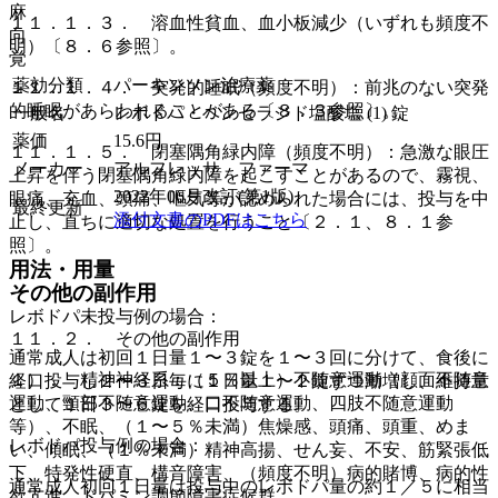
麻
１１．１．３． 溶血性貧血、血小板減少（いずれも頻度不
向
明）〔８．６参照〕。
覚
薬効分類
パーキンソン治療薬
１１．１．４． 突発的睡眠（頻度不明）：前兆のない突発
的睡眠があらわれることがある〔８．３参照〕。
一般名
レボドパ・ベンセラジド塩酸塩 (1) 錠
薬価
15.6
円
１１．１．５． 閉塞隅角緑内障（頻度不明）：急激な眼圧
メーカー
アルフレッサ ファーマ
上昇を伴う閉塞隅角緑内障を起こすことがあるので、霧視、
2022年06月改訂(第1版)
眼痛、充血、頭痛、嘔気等が認められた場合には、投与を中
最終更新
添付文書のPDFはこちら
止し、直ちに適切な処置を行うこと〔２．１、８．１参
照〕。
用法・用量
その他の副作用
レボドパ未投与例の場合：
１１．２． その他の副作用
通常成人は初回１日量１〜３錠を１〜３回に分けて、食後に
１）． 精神神経系：（５％以上）不随意運動（顔面不随意
経口投与し２〜３日毎に１日量１〜２錠ずつ漸増し、維持量
運動、頸部不随意運動、口不随意運動、四肢不随意運動
として１日３〜６錠を経口投与する。
等）、不眠、（１〜５％未満）焦燥感、頭痛、頭重、めま
レボドパ投与例の場合：
い、傾眠、（１％未満）精神高揚、せん妄、不安、筋緊張低
下、特発性硬直、構音障害、（頻度不明）病的賭博、病的性
通常成人初回１日量は投与中のレボドパ量の約１／５に相当
欲亢進、ドパミン調節障害症候群。