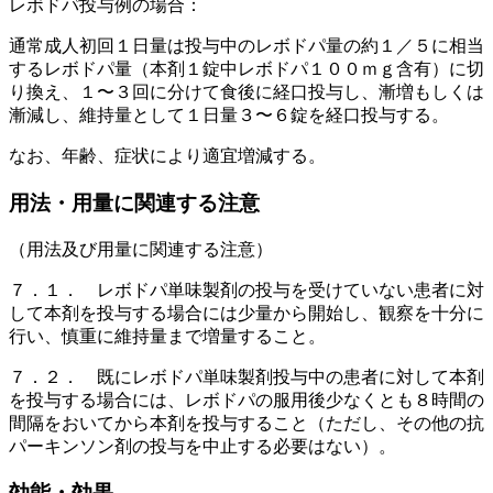
レボドパ投与例の場合：
通常成人初回１日量は投与中のレボドパ量の約１／５に相当
するレボドパ量（本剤１錠中レボドパ１００ｍｇ含有）に切
り換え、１〜３回に分けて食後に経口投与し、漸増もしくは
漸減し、維持量として１日量３〜６錠を経口投与する。
なお、年齢、症状により適宜増減する。
用法・用量に関連する注意
（用法及び用量に関連する注意）
７．１． レボドパ単味製剤の投与を受けていない患者に対
して本剤を投与する場合には少量から開始し、観察を十分に
行い、慎重に維持量まで増量すること。
７．２． 既にレボドパ単味製剤投与中の患者に対して本剤
を投与する場合には、レボドパの服用後少なくとも８時間の
間隔をおいてから本剤を投与すること（ただし、その他の抗
パーキンソン剤の投与を中止する必要はない）。
効能・効果