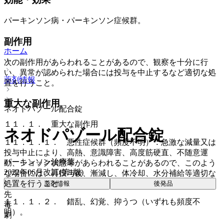
パーキンソン病・パーキンソン症候群。
副作用
ホーム
次の副作用があらわれることがあるので、観察を十分に行
い、異常が認められた場合には投与を中止するなど適切な処
薬剤情報
置を行うこと。
重大な副作用
ネオドパゾール配合錠
１１．１． 重大な副作用
ネオドパゾール配合錠
１１．１．１． 悪性症候群（頻度不明）：急激な減量又は
投与中止により、高熱、意識障害、高度筋硬直、不随意運
パーキンソン治療薬
動、ショック状態等があらわれることがあるので、このよう
2022年06月改訂(第1版)
な場合には、再投与後、漸減し、体冷却、水分補給等適切な
処置を行うこと。
薬剤情報
後発品
先
１１．１．２． 錯乱、幻覚、抑うつ（いずれも頻度不
毒
明）。
劇