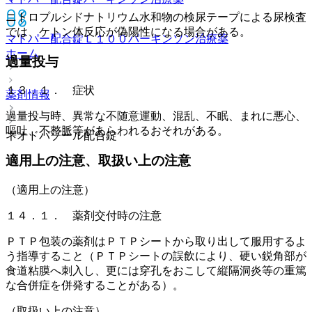
ニトロプルシドナトリウム水和物の検尿テープによる尿検査
では、ケトン体反応が偽陽性になる場合がある。
マドパー配合錠Ｌ１００
パーキンソン治療薬
ホーム
過量投与
１３．１． 症状
薬剤情報
過量投与時、異常な不随意運動、混乱、不眠、まれに悪心、
嘔吐、不整脈等があらわれるおそれがある。
ネオドパゾール配合錠
適用上の注意、取扱い上の注意
（適用上の注意）
１４．１． 薬剤交付時の注意
ＰＴＰ包装の薬剤はＰＴＰシートから取り出して服用するよ
う指導すること（ＰＴＰシートの誤飲により、硬い鋭角部が
食道粘膜へ刺入し、更には穿孔をおこして縦隔洞炎等の重篤
な合併症を併発することがある）。
（取扱い上の注意）