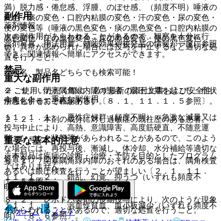
満）脱力感・倦怠感、浮腫、のぼせ感、（頻度不明）唾液の
副作用
変色・痰の変色・口腔内粘膜の変色・汗の変色・尿の変色・
薬剤情報
便の変色等（唾液の黒色変色・痰の黒色変色・口腔内粘膜の
次の副作用があらわれることがあるので、観察を十分に行
黒色変色・汗の黒色変色・尿の黒色変色・便の黒色変色
薬剤写真、用法用量、効能効果や後発品の情報が一度に参照
い、異常が認められた場合には投与を中止するなど適切な処
等）。
でき、関連情報へ簡単にアクセスができます。
置を行うこと。
禁忌
一般名、製品名どちらでも検索可能！
重大な副作用
※ ご使用いただく際に、必ず最新の添付文書および安全性
２．１． 閉塞隅角緑内障の患者［眼圧上昇を起こし、症状
１１．１． 重大な副作用
情報も併せてご確認下さい。
が悪化するおそれがある］〔８．１、１１．１．５参照〕。
１１．１．１． 悪性症候群（頻度不明）：急激な減量又は
２．２． 本剤の成分に対し過敏症の既往歴のある患者。
投与中止により、高熱、意識障害、高度筋硬直、不随意運
動、ショック状態等があらわれることがあるので、このよう
重要な基本的注意
な場合には、再投与後、漸減し、体冷却、水分補給等適切な
※本製品は疾病の診断・治療・予防を目的としたプログラム
処置を行うこと。
８．１． 閉塞隅角緑内障のおそれのある場合は、隅角検査
ではありません。
あるいは眼圧検査を行うことが望ましい〔２．１、１１．
１１．１．２． 錯乱、幻覚、抑うつ（いずれも頻度不
１．５参照〕。
明）。
８．２． レボドパ製剤の長期投与により、次のような現象
１１．１．３． 溶血性貧血、血小板減少（いずれも頻度不
があらわれることがあるので、適切な処置を行うこと。
ホーム
ノート
明）〔８．６参照〕。