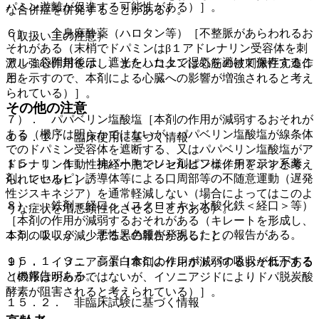
パミン遊離が促進する可能性がある）］。
な合併症を併発することがある）。
６）． 全身麻酔薬（ハロタン等）［不整脈があらわれるお
（取扱い上の注意）
それがある（末梢でドパミンはβ１アドレナリン受容体を刺
アルミ袋開封後は、遮光をした上で湿気を避けて保存するこ
激し強心作用を示し、またハロタンは心筋の被刺激性亢進作
と。
用を示すので、本剤による心臓への影響が増強されると考え
られている）］。
その他の注意
７）． パパベリン塩酸塩［本剤の作用が減弱するおそれが
ある（機序は明らかではないが、パパベリン塩酸塩が線条体
１５．１． 臨床使用に基づく情報
でのドパミン受容体を遮断する、又はパパベリン塩酸塩がア
１５．１．１． 抗パーキンソン剤はフェノチアジン系薬
ドレナリン作動性神経小胞でレセルピン様作用を示すと考え
剤、レセルピン誘導体等による口周部等の不随意運動（遅発
られている）］。
性ジスキネジア）を通常軽減しない（場合によってはこのよ
８）． 鉄剤＜経口＞（スクロオキシ水酸化鉄＜経口＞等）
うな症状を増悪顕性化させることがある）。
［本剤の作用が減弱するおそれがある（キレートを形成し、
１５．１．２． 悪性黒色腫が発現したとの報告がある。
本剤の吸収が減少するとの報告がある）］。
１５．１．３． 高蛋白食によりレボドパの吸収が低下する
９）． イソニアジド［本剤の作用が減弱するおそれがある
との報告がある。
（機序は明らかではないが、イソニアジドによりドパ脱炭酸
酵素が阻害されると考えられている）］。
１５．２． 非臨床試験に基づく情報