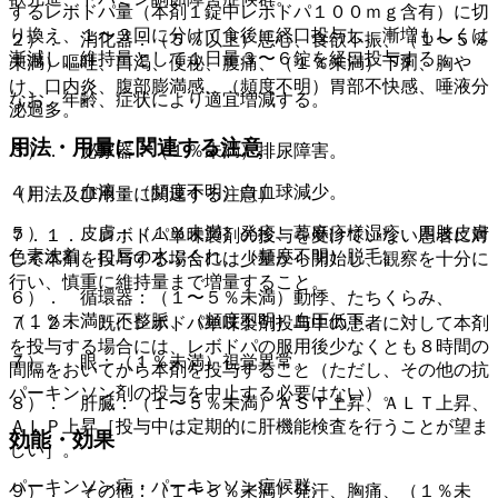
するレボドパ量（本剤１錠中レボドパ１００ｍｇ含有）に切
り換え、１〜３回に分けて食後に経口投与し、漸増もしくは
２）． 消化器：（５％以上）悪心、食欲不振、（１〜５％
漸減し、維持量として１日量３〜６錠を経口投与する。
未満）嘔吐、口渇、便秘、腹痛、（１％未満）下痢、胸や
け、口内炎、腹部膨満感、（頻度不明）胃部不快感、唾液分
なお、年齢、症状により適宜増減する。
泌過多。
用法・用量に関連する注意
３）． 泌尿器：（１％未満）排尿障害。
４）． 血液：（頻度不明）白血球減少。
（用法及び用量に関連する注意）
５）． 皮膚：（１％未満）発疹、蕁麻疹様湿疹、四肢皮膚
７．１． レボドパ単味製剤の投与を受けていない患者に対
色素沈着、口唇の水ぶくれ、（頻度不明）脱毛。
して本剤を投与する場合には少量から開始し、観察を十分に
行い、慎重に維持量まで増量すること。
６）． 循環器：（１〜５％未満）動悸、たちくらみ、
（１％未満）不整脈、（頻度不明）血圧低下。
７．２． 既にレボドパ単味製剤投与中の患者に対して本剤
を投与する場合には、レボドパの服用後少なくとも８時間の
７）． 眼：（１％未満）視覚異常。
間隔をおいてから本剤を投与すること（ただし、その他の抗
パーキンソン剤の投与を中止する必要はない）。
８）． 肝臓：（１〜５％未満）ＡＳＴ上昇、ＡＬＴ上昇、
ＡＬＰ上昇［投与中は定期的に肝機能検査を行うことが望ま
効能・効果
しい］。
パーキンソン病・パーキンソン症候群。
９）． その他：（１〜５％未満）発汗、胸痛、（１％未