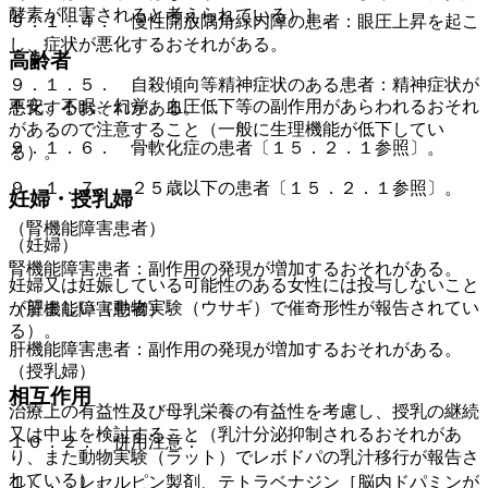
酵素が阻害されると考えられている）］。
９．１．４． 慢性開放隅角緑内障の患者：眼圧上昇を起こ
し、症状が悪化するおそれがある。
高齢者
９．１．５． 自殺傾向等精神症状のある患者：精神症状が
不安、不眠、幻覚、血圧低下等の副作用があらわれるおそれ
悪化するおそれがある。
があるので注意すること（一般に生理機能が低下してい
９．１．６． 骨軟化症の患者〔１５．２．１参照〕。
る）。
９．１．７． ２５歳以下の患者〔１５．２．１参照〕。
妊婦・授乳婦
（腎機能障害患者）
（妊婦）
腎機能障害患者：副作用の発現が増加するおそれがある。
妊婦又は妊娠している可能性のある女性には投与しないこと
が望ましい（動物実験（ウサギ）で催奇形性が報告されてい
（肝機能障害患者）
る）。
肝機能障害患者：副作用の発現が増加するおそれがある。
（授乳婦）
相互作用
治療上の有益性及び母乳栄養の有益性を考慮し、授乳の継続
又は中止を検討すること（乳汁分泌抑制されるおそれがあ
１０．２． 併用注意：
り、また動物実験（ラット）でレボドパの乳汁移行が報告さ
れている）。
１）． レセルピン製剤、テトラベナジン［脳内ドパミンが