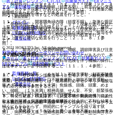
表・計算
レジメン
CTCAE
抗菌薬ガイド
ERマニュ
・ 長期投与によりｗｅａｒｉｎｇ ｏｆｆ現象（ｕｐ ａ
アル
薬剤情報
ポスト
１１．１．４． 突発的睡眠（頻度不明）：前兆のない突発
ｎｄ ｄｏｗｎ現象）があらわれた場合には、１日用量の範
的睡眠があらわれることがある〔８．３参照〕。
囲内で投与回数を増すなどの処置を行うこと。
新規登録
１１．１．５． 閉塞隅角緑内障（頻度不明）：急激な眼圧
ログイン
・ 長期投与によりｏｎ ａｎｄ ｏｆｆ現象があらわれた
上昇を伴う閉塞隅角緑内障を起こすことがあるので、霧視、
監修医師一覧
場合には、維持量の漸減又は休薬を行う（症状悪化に際して
眼痛、充血、頭痛、嘔気等が認められた場合には、投与を中
UpToDate特別割引
は、その他の抗パーキンソン剤の併用等の処置を行うこ
止し、直ちに適切な処置を行うこと〔２．１、８．１参
運営会社
と）。
照〕。
© 2021 HOKUTO Inc. All rights reserved.
８．３． 前兆のない突発的睡眠、傾眠、調節障害及び注意
利用規約
プライバシーポリシー
お問い合わせ
その他の副作用
力・集中力・反射機能等の低下が起こることがあるので、本
ホーム
表・計算
レジメン
CTCAE
抗菌薬ガイド
剤投与中の患者には自動車の運転等危険を伴う機械の操作に
ERマニュアル
薬剤情報
ポスト
１１．２． その他の副作用
は従事させないよう注意すること〔１１．１．４参照〕。
監修医師一覧
１）． 精神神経系：（５％以上）不随意運動（顔面不随意
８．４． セレギリン塩酸塩等（Ｂ型モノアミン酸化酵素阻
UpToDate特別割引
運動、頸部不随意運動、口不随意運動、四肢不随意運動
害薬）との併用に際しては、使用前に必ずセレギリン塩酸塩
運営会社
等）、不眠、（１〜５％未満）焦燥感、頭痛、頭重、めま
等の添付文書を参照すること。
い、傾眠、（１％未満）精神高揚、せん妄、不安、筋緊張低
© 2021 HOKUTO Inc. All rights reserved.
８．５． レボドパ又はドパミン受容体作動薬の投与によ
下、特発性硬直、構音障害、（頻度不明）病的賭博、病的性
り、病的賭博（個人的生活の崩壊等の社会的に不利な結果を
欲亢進、ドパミン調節障害症候群。
※本製品は疾病の診断・治療・予防を目的としたプログラム
招くにもかかわらず、持続的にギャンブルを繰り返す状
ではありません。
２）． 消化器：（５％以上）悪心、食欲不振、（１〜５％
態）、病的性欲亢進、強迫性購買、暴食等の衝動制御障害が