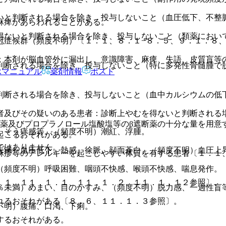
いと判断される場合を除き、投与しないこと（血圧低下、不整
麻痺があらわれることがある。
得ないと判断される場合を除き、投与しないこと（類薬におい
冠症候群（頻度不明）〔１．１、８．１−８．５、９．１．８
：本剤が脳血管外に漏出し、意識障害、麻痺、失語、皮質盲等
判断される場合を除き、投与しないこと（特に多発性骨髄腫で
Rマニュアル
薬剤情報
ポスト
判断される場合を除き、投与しないこと（血中カルシウムの低
者及びその疑いのある患者：診断上やむを得ないと判断される
断薬及びプロプラノロール塩酸塩等のβ遮断薬の十分な量を用意
、そう痒感等、（頻度不明）潮紅、浮腫。
起こるおそれがある。
ではありません。
未満）血圧低下、熱感、徐脈、顔面蒼白、（頻度不明）血圧上
麻疹等のアレルギーを起こしやすい体質を有する患者〔１．１
（頻度不明）呼吸困難、咽頭不快感、喉頭不快感、喘息発作。
．１、１１．１．１、１１．１．２、１１．１．１２参照〕。
％未満）めまい、目のかすみ、（頻度不明）脱力感、一過性盲
れるおそれがある〔８．６、１１．１．３参照〕。
不明）腹痛、口渇、下痢。
するおそれがある。