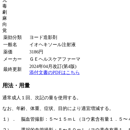
毒
劇
麻
向
覚
薬効分類
ヨード造影剤
一般名
イオヘキソール注射液
薬価
3186
円
メーカー
ＧＥヘルスケアファーマ
2024年04月改訂(第4版)
最終更新
添付文書のPDFはこちら
用法・用量
通常成人１回、次記の量を使用する。
なお、年齢、体重、症状、目的により適宜増減する。
１）． 脳血管撮影：５〜１５ｍＬ（ヨウ素含有量１．５〜
２）． 選択的血管撮影：５〜５０ｍＬ（ヨウ素含有量１．