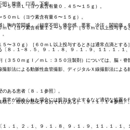
不明）腹痛、口渇、下痢。
５〜５０ｍＬ（ヨウ素含有量０．４５〜１５ｇ）。
〜５０ｍＬ（ヨウ素含有量６〜１５ｇ）。
満）胸内苦悶感、（頻度不明）倦怠感、悪寒、冷汗、関節痛、
０ｍＬ（ヨウ素含有量１２〜３０ｇ）［５０ｍＬ以上投与する
］。
１５〜３０ｇ）［６０ｍＬ以上投与するときは通常点滴とする
る〔８．１−８．５、９．１．８、９．１．９、１１．１．１
剤（３５０ｍｇＩ／ｍＬ：３５０注製剤）については、脳・脊
〕。
線撮影法による動脈性血管撮影、ディジタルＸ線撮影法による
歴のある患者〔８．１参照〕。
、異常が認められた場合には投与を中止するなど適切な処置を
集積し、症状が悪化するおそれがある］〔９．１．１４参照〕
〔１．１、２．１、９．１．８、９．１．９、１１．１．１、