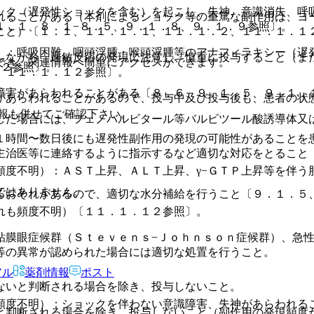
ック（遅発性ショックを含む）を起こし、失神、意識消失、呼
れることがある（本剤によるショック等の重篤な副作用は、ヨ
１．１、８．１−８．５、９．１．８、９．１．９参照〕。
こと）〔１．１、１１．１．１、１１．１．２、１１．１．１
）：呼吸困難、咽頭浮腫・喉頭浮腫等のアナフィラキシー（遅
しながら、過敏反応の発現に注意し、慎重に投与すること（ま
でき、関連情報へ簡単にアクセスができます。
１２参照〕。
、１１．１．１２参照〕。
障害があらわれることがある〔８．６、９．１．５、９．１．
があらわれることがあるので、投与中及び投与後も、患者の状
報も併せてご確認下さい。
した場合には、フェノバルビタール等バルビツール酸誘導体又
１時間〜数日後にも遅発性副作用の発現の可能性があることを
主治医等に連絡するように指示するなど適切な対応をとること
頻度不明）：ＡＳＴ上昇、ＡＬＴ上昇、γ−ＧＴＰ上昇等を伴う
ではありません。
るおそれがあるので、適切な水分補給を行うこと〔９．１．５
。
れも頻度不明）〔１１．１．１２参照〕。
粘膜眼症候群（Ｓｔｅｖｅｎｓ−Ｊｏｈｎｓｏｎ症候群）、急
等の異常が認められた場合には適切な処置を行うこと。
アル
薬剤情報
ポスト
ないと判断される場合を除き、投与しないこと。
頻度不明）：ショックを伴わない意識障害、失神があらわれる
と判断される場合を除き、投与しないこと（副作用の発現頻度