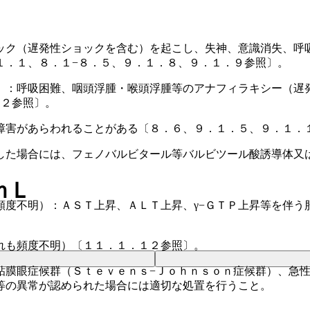
ック（遅発性ショックを含む）を起こし、失神、意識消失、呼
１．１、８．１−８．５、９．１．８、９．１．９参照〕。
）：呼吸困難、咽頭浮腫・喉頭浮腫等のアナフィラキシー（遅
１２参照〕。
障害があらわれることがある〔８．６、９．１．５、９．１．
した場合には、フェノバルビタール等バルビツール酸誘導体又
ｍＬ
頻度不明）：ＡＳＴ上昇、ＡＬＴ上昇、γ−ＧＴＰ上昇等を伴う
れも頻度不明）〔１１．１．１２参照〕。
粘膜眼症候群（Ｓｔｅｖｅｎｓ−Ｊｏｈｎｓｏｎ症候群）、急
等の異常が認められた場合には適切な処置を行うこと。