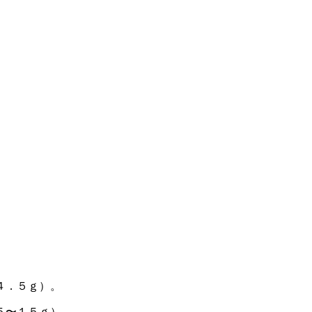
４．５ｇ）。
５〜１５ｇ）。