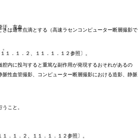
発汗、充血。
ときは通常点滴とする（高速ラセンコンピューター断層撮影で
］。
、１１．１．２、１１．１．１２参照〕。
髄腔内に投与すると重篤な副作用が発現するおそれがあるの
静脈性血管撮影、コンピューター断層撮影における造影、静脈
行うこと。
。
１１．１．２、１１．１．１２参照〕。