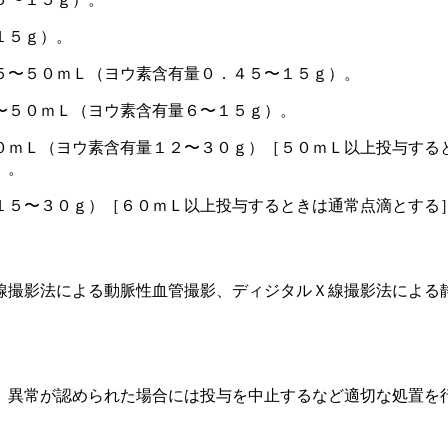
１５ｇ）。
５〜５０ｍＬ（ヨウ素含有量０．４５〜１５ｇ）。
〜５０ｍＬ（ヨウ素含有量６〜１５ｇ）。
０ｍＬ（ヨウ素含有量１２〜３０ｇ）［５０ｍＬ以上投与する
］。
１５〜３０ｇ）［６０ｍＬ以上投与するときは通常点滴とする
線撮影法による動脈性血管撮影、ディジタルＸ線撮影法による
、異常が認められた場合には投与を中止するなど適切な処置を