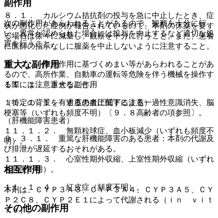
副作用
８．１． カルシウム拮抗剤の投与を急に中止したとき、症
次の副作用があらわれることがあるので、観察を十分に行
状が悪化した症例が報告されているので、本剤の休薬を要す
い、異常が認められた場合には投与を中止するなど適切な処
る場合は徐々に減量し、観察を十分に行うこと。また、患者
置を行うこと。
に医師の指示なしに服薬を中止しないように注意すること。
重大な副作用
８．２． 降圧作用に基づくめまい等があらわれることがあ
るので、高所作業、自動車の運転等危険を伴う機械を操作す
る際には注意させること。
１１．１． 重大な副作用
（特定の背景を有する患者に関する注意）
１１．１．１． 過度の血圧低下による一過性意識消失、脳
梗塞等（いずれも頻度不明）〔９．８高齢者の項参照〕。
（肝機能障害患者）
１１．１．２． 無顆粒球症、血小板減少（いずれも頻度不
９．３．１． 重篤な肝機能障害のある患者：本剤の代謝及
明）。
び排泄が遅延するおそれがある。
１１．１．３． 心室性期外収縮、上室性期外収縮（いずれ
相互作用
も頻度不明）。
１１．１．４． 紅皮症（頻度不明）。
本剤は、ＣＹＰ３Ａ３、ＣＹＰ３Ａ４、ＣＹＰ３Ａ５、ＣＹ
Ｐ２Ｃ８、ＣＹＰ２Ｅ１によって代謝される（ｉｎ ｖｉｔ
その他の副作用
ｒｏ）。