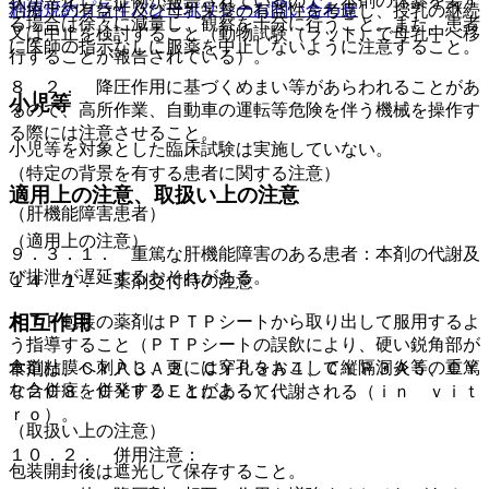
状が悪化した症例が報告されているので、本剤の休薬を要す
利用規約
プライバシーポリシー
お問い合わせ
治療上の有益性及び母乳栄養の有益性を考慮し、授乳の継続
る場合は徐々に減量し、観察を十分に行うこと。また、患者
又は中止を検討すること（動物試験（ラット）で母乳中へ移
に医師の指示なしに服薬を中止しないように注意すること。
行することが報告されている）。
８．２． 降圧作用に基づくめまい等があらわれることがあ
小児等
るので、高所作業、自動車の運転等危険を伴う機械を操作す
る際には注意させること。
小児等を対象とした臨床試験は実施していない。
（特定の背景を有する患者に関する注意）
適用上の注意、取扱い上の注意
（肝機能障害患者）
（適用上の注意）
９．３．１． 重篤な肝機能障害のある患者：本剤の代謝及
び排泄が遅延するおそれがある。
１４．１． 薬剤交付時の注意
相互作用
ＰＴＰ包装の薬剤はＰＴＰシートから取り出して服用するよ
う指導すること（ＰＴＰシートの誤飲により、硬い鋭角部が
食道粘膜へ刺入し、更には穿孔をおこして縦隔洞炎等の重篤
本剤は、ＣＹＰ３Ａ３、ＣＹＰ３Ａ４、ＣＹＰ３Ａ５、ＣＹ
な合併症を併発することがある）。
Ｐ２Ｃ８、ＣＹＰ２Ｅ１によって代謝される（ｉｎ ｖｉｔ
ｒｏ）。
（取扱い上の注意）
１０．２． 併用注意：
包装開封後は遮光して保存すること。