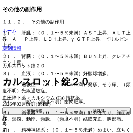
その他の副作用
１１．２． その他の副作用
ホーム
１）． 肝臓：（０．１〜５％未満）ＡＳＴ上昇、ＡＬＴ上
昇、Ａｌ−Ｐ上昇、ＬＤＨ上昇、γ−ＧＴＰ上昇、ビリルビン
上昇。
薬剤情報
２）． 腎臓：（０．１〜５％未満）ＢＵＮ上昇、クレアチ
ニン上昇。
カルスロット錠２０
３）． 血液：（０．１〜５％未満）好酸球増多。
カルスロット錠２０
４）． 過敏症：（０．１〜５％未満）発疹、そう痒、（頻
度不明）光線過敏症。
血圧降下薬 > カルシウム (Ca) 拮抗薬
５）． 口腔：（頻度不明）歯肉肥厚。
2026年03月改訂(第4版)
薬剤情報
後発品
６）． 循環器：（０．１〜５％未満）顔のほてり、顔面潮
先
紅、熱感、動悸、頻脈、（頻度不明）結膜充血、胸部痛。
毒
劇
７）． 精神神経系：（０．１〜５％未満）めまい、立ちく