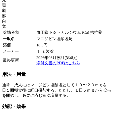
毒
劇
麻
向
覚
薬効分類
血圧降下薬 > カルシウム (Ca) 拮抗薬
一般名
マニジピン塩酸塩錠
薬価
18.3
円
メーカー
Ｔ’ｓ製薬
2026年03月改訂(第4版)
最終更新
添付文書のPDFはこちら
用法・用量
通常、成人にはマニジピン塩酸塩として１０〜２０ｍｇを１
日１回朝食後に経口投与する。ただし、１日５ｍｇから投与
を開始し、必要に応じ漸次増量する。
効能・効果