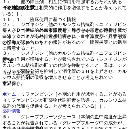
１）． 他の降圧剤［相互に作用を増強するおそれがある
その他の注意
（相加的あるいは相乗的に作用を増強することが考えられて
いる）］。
１５．１． 臨床使用に基づく情報
２）． ジゴキシン［他のカルシウム拮抗剤＜ニフェジピン
ＣＡＰＤ（持続的外来腹膜透析）施行中の患者の透析排液が
等＞がジゴキシンの血中濃度を上昇させることが報告されて
白濁することがあり、透析排液中にトリグリセライド等脂質
いる（ジゴキシンの排泄が阻害され、血中濃度が上昇するこ
の増加が認められたとの報告があるので、腹膜炎等との鑑別
とが考えられている）］。
に留意すること。
３）． シメチジン［他のカルシウム拮抗剤＜ニフェジピン
等＞の作用が増強することが報告されている（シメチジンが
貯法
カルシウム拮抗剤の肝での代謝を抑制すること、又は、シメ
チジンが胃酸分泌を抑制して消化管のｐＨを上昇させ、カル
（保管上の注意）
シウム拮抗剤の吸収を増加させることが考えられてい
室温保存。
る）］。
ホーム
４）． リファンピシン［本剤の作用が減弱することがある
（リファンピシンが肝薬物代謝酵素を誘導し、カルシウム拮
抗剤の代謝を促進することが考えられている）］。
薬剤情報
５）． グレープフルーツジュース［本剤の血中濃度が上昇
することが報告されている（グレープフルーツ中の成分が、
カルスロット錠２０
本剤の肝薬物代謝酵素であるＣＹＰ３Ａ４を阻害することが