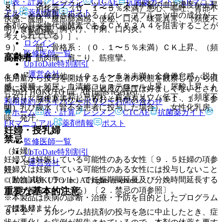
表・計算
レジメン
CTCAE
抗菌薬ガイド
ERマニュ
５）． グレープフルーツジュース［本剤の血中濃度が上昇
８）． 消化器：（０．１〜５％未満）悪心、嘔吐、胃部不
アル
薬剤情報
ポスト
することが報告されている（グレープフルーツ中の成分が、
快感、腹痛、腹部膨満感、便秘、口渇、味覚異常、（頻度不
本剤の肝薬物代謝酵素であるＣＹＰ３Ａ４を阻害することが
明）食欲不振、胸やけ、下痢、口内炎。
新規登録
考えられている）］。
ログイン
９）． 筋・骨格系：（０．１〜５％未満）ＣＫ上昇、（頻
監修医師一覧
高齢者
度不明）筋肉痛、肩こり、筋痙攣。
UpToDate特別割引
運営会社
１０）． その他：（０．１〜５％未満）全身倦怠感、脱力
低用量から投与を開始するなど患者の状態を観察しながら慎
感、浮腫、頻尿、血清総コレステロール上昇、尿酸上昇、ト
重に投与すること（一般に過度の降圧は好ましくないとされ
© 2021 HOKUTO Inc. All rights reserved.
リグリセライド上昇、息切れ、血清カリウム低下、（頻度不
ており、脳梗塞等が起こるおそれがある）〔１１．１．１参
利用規約
プライバシーポリシー
お問い合わせ
明）乳び腹水（腎不全患者に投与した場合）、女性化乳房、
照〕。
ホーム
表・計算
レジメン
CTCAE
抗菌薬ガイド
咳、発汗。
ERマニュアル
薬剤情報
ポスト
妊婦・授乳婦
禁忌
監修医師一覧
（妊婦）
UpToDate特別割引
妊婦又は妊娠している可能性のある女性〔９．５妊婦の項参
運営会社
妊婦又は妊娠している可能性のある女性には投与しないこと
照〕。
（動物試験（ラット）で妊娠期間延長及び分娩時間延長する
© 2021 HOKUTO Inc. All rights reserved.
重要な基本的注意
ことが報告されている）〔２．禁忌の項参照〕。
※本製品は疾病の診断・治療・予防を目的としたプログラム
ではありません。
（授乳婦）
８．１． カルシウム拮抗剤の投与を急に中止したとき、症