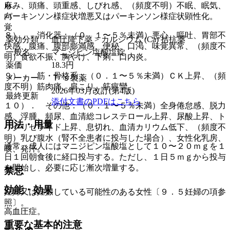
麻
らみ、頭痛、頭重感、しびれ感、（頻度不明）不眠、眠気、
向
パーキンソン様症状増悪又はパーキンソン様症状顕性化。
覚
８）． 消化器：（０．１〜５％未満）悪心、嘔吐、胃部不
薬効分類
血圧降下薬 > カルシウム (Ca) 拮抗薬
快感、腹痛、腹部膨満感、便秘、口渇、味覚異常、（頻度不
一般名
マニジピン塩酸塩錠
明）食欲不振、胸やけ、下痢、口内炎。
薬価
18.3
円
９）． 筋・骨格系：（０．１〜５％未満）ＣＫ上昇、（頻
メーカー
Ｔ’ｓ製薬
度不明）筋肉痛、肩こり、筋痙攣。
2026年03月改訂(第4版)
最終更新
添付文書のPDFはこちら
１０）． その他：（０．１〜５％未満）全身倦怠感、脱力
感、浮腫、頻尿、血清総コレステロール上昇、尿酸上昇、ト
用法・用量
リグリセライド上昇、息切れ、血清カリウム低下、（頻度不
明）乳び腹水（腎不全患者に投与した場合）、女性化乳房、
通常、成人にはマニジピン塩酸塩として１０〜２０ｍｇを１
咳、発汗。
日１回朝食後に経口投与する。ただし、１日５ｍｇから投与
を開始し、必要に応じ漸次増量する。
禁忌
効能・効果
妊婦又は妊娠している可能性のある女性〔９．５妊婦の項参
照〕。
高血圧症。
重要な基本的注意