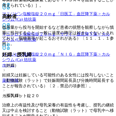
考えられている）］。
マニジピン塩酸塩錠２０ｍｇ「日医工」
血圧降下薬 > カル
高齢者
シウム (Ca) 拮抗薬
低用量から投与を開始するなど患者の状態を観察しながら慎
重に投与すること（一般に過度の降圧は好ましくないとされ
マニジピン塩酸塩錠２０ｍｇ「サワイ」
血圧降下薬 > カル
ており、脳梗塞等が起こるおそれがある）〔１１．１．１参
シウム (Ca) 拮抗薬
照〕。
妊婦・授乳婦
マニジピン塩酸塩錠２０ｍｇ「ＮＩＧ」
血圧降下薬 > カル
シウム (Ca) 拮抗薬
ホーム
（妊婦）
妊婦又は妊娠している可能性のある女性には投与しないこと
薬剤情報
（動物試験（ラット）で妊娠期間延長及び分娩時間延長する
ことが報告されている）〔２．禁忌の項参照〕。
（授乳婦）
カルスロット錠２０
治療上の有益性及び母乳栄養の有益性を考慮し、授乳の継続
又は中止を検討すること（動物試験（ラット）で母乳中へ移
行することが報告されている）。