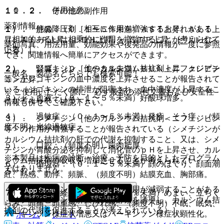
１０．２． 併用注意：
１１．２． その他の副作用
薬剤情報
１）． 他の降圧剤［相互に作用を増強するおそれがある
１）． 肝臓：（０．１〜５％未満）ＡＳＴ上昇、ＡＬＴ上
（相加的あるいは相乗的に作用を増強することが考えられて
昇、Ａｌ−Ｐ上昇、ＬＤＨ上昇、γ−ＧＴＰ上昇、ビリルビン
薬剤写真、用法用量、効能効果や後発品の情報が一度に参照
いる）］。
上昇。
でき、関連情報へ簡単にアクセスができます。
２）． ジゴキシン［他のカルシウム拮抗剤＜ニフェジピン
２）． 腎臓：（０．１〜５％未満）ＢＵＮ上昇、クレアチ
一般名、製品名どちらでも検索可能！
等＞がジゴキシンの血中濃度を上昇させることが報告されて
ニン上昇。
いる（ジゴキシンの排泄が阻害され、血中濃度が上昇するこ
※ ご使用いただく際に、必ず最新の添付文書および安全性
３）． 血液：（０．１〜５％未満）好酸球増多。
とが考えられている）］。
情報も併せてご確認下さい。
４）． 過敏症：（０．１〜５％未満）発疹、そう痒、（頻
３）． シメチジン［他のカルシウム拮抗剤＜ニフェジピン
度不明）光線過敏症。
等＞の作用が増強することが報告されている（シメチジンが
カルシウム拮抗剤の肝での代謝を抑制すること、又は、シメ
５）． 口腔：（頻度不明）歯肉肥厚。
チジンが胃酸分泌を抑制して消化管のｐＨを上昇させ、カル
※本製品は疾病の診断・治療・予防を目的としたプログラム
シウム拮抗剤の吸収を増加させることが考えられてい
６）． 循環器：（０．１〜５％未満）顔のほてり、顔面潮
ではありません。
る）］。
紅、熱感、動悸、頻脈、（頻度不明）結膜充血、胸部痛。
４）． リファンピシン［本剤の作用が減弱することがある
７）． 精神神経系：（０．１〜５％未満）めまい、立ちく
（リファンピシンが肝薬物代謝酵素を誘導し、カルシウム拮
らみ、頭痛、頭重感、しびれ感、（頻度不明）不眠、眠気、
抗剤の代謝を促進することが考えられている）］。
パーキンソン様症状増悪又はパーキンソン様症状顕性化。
ホーム
ノート