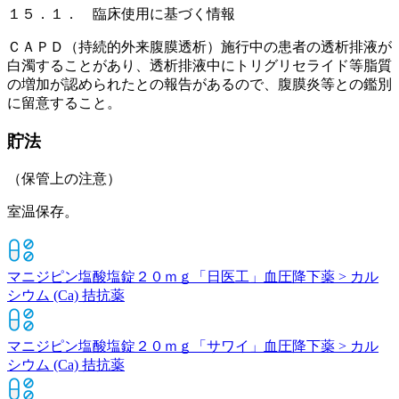
１５．１． 臨床使用に基づく情報
ＣＡＰＤ（持続的外来腹膜透析）施行中の患者の透析排液が
白濁することがあり、透析排液中にトリグリセライド等脂質
の増加が認められたとの報告があるので、腹膜炎等との鑑別
に留意すること。
貯法
（保管上の注意）
室温保存。
マニジピン塩酸塩錠２０ｍｇ「日医工」
血圧降下薬 > カル
シウム (Ca) 拮抗薬
マニジピン塩酸塩錠２０ｍｇ「サワイ」
血圧降下薬 > カル
シウム (Ca) 拮抗薬