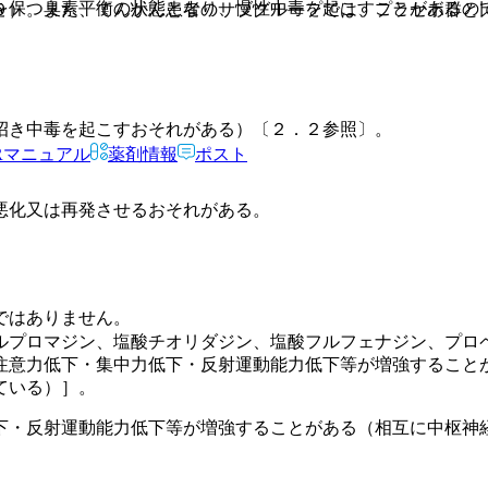
を保つ臭素平衡の状態となり、慢性中毒を起こすことがあるの
９）。また、てんかん患者のサブグループでは、プラセボ群と
招き中毒を起こすおそれがある）〔２．２参照〕。
Rマニュアル
薬剤情報
ポスト
悪化又は再発させるおそれがある。
ではありません。
ルプロマジン、塩酸チオリダジン、塩酸フルフェナジン、プロ
注意力低下・集中力低下・反射運動能力低下等が増強すること
ている）］。
下・反射運動能力低下等が増強することがある（相互に中枢神