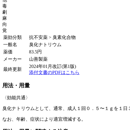
毒
劇
麻
向
覚
薬効分類
抗不安薬 > 臭素化合物
一般名
臭化ナトリウム
薬価
83.5
円
メーカー
山善製薬
2024年01月改訂(第1版)
最終更新
添付文書のPDFはこちら
用法・用量
〈効能共通〉
臭化ナトリウムとして、通常、成人１回０．５〜１ｇを１日
なお、年齢、症状により適宜増減する。