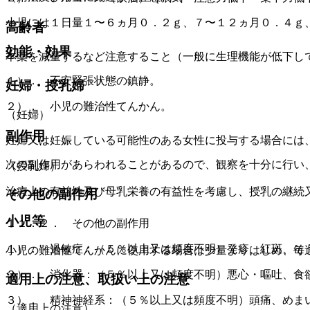
小児には１日量１〜６ヵ月０．２ｇ、７〜１２ヵ月０．４ｇ
高齢者
効能・効果
本薬を減量するなど注意すること（一般に生理機能が低下し
１）． 不安緊張状態の鎮静。
妊婦・授乳婦
２）． 小児の難治性てんかん。
（妊婦）
副作用
妊婦又は妊娠している可能性のある女性に投与する場合には
次の副作用があらわれることがあるので、観察を十分に行い
（授乳婦）
治療上の有益性及び母乳栄養の有益性を考慮し、授乳の継続
その他の副作用
小児等
１１．２． その他の副作用
１）． 過敏症：（５％以上又は頻度不明）発疹、紅斑、そ
小児の難治性てんかんに使用する場合は少量よりはじめ、毎
２）． 消化器：（５％以上又は頻度不明）悪心・嘔吐、食
適用上の注意、取扱い上の注意
３）． 精神神経系：（５％以上又は頻度不明）頭痛、めま
（適用上の注意）