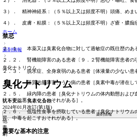
２）． 消化器：（５％以上又は頻度不明）悪心・嘔吐、食
３）． 精神神経系：（５％以上又は頻度不明）頭痛、めま
４）． 皮膚・粘膜：（５％以上又は頻度不明）ざ瘡・膿痂
ホーム
禁忌
２．１． 本薬又は臭素化合物に対して過敏症の既往歴のあ
薬剤情報
２．２． 腎機能障害のある患者〔９．２腎機能障害患者の
臭化ナトリウム
２．３． 脱水症、全身衰弱のある患者［体液量の少ない患
臭化ナトリウム
２．４． 器質的脳障害、うつ病の患者［臭素中毒が潜在し
２．５． 緑内障の患者［臭化ナトリウムの体内動態および
状を更に悪化させるおそれがある］。
抗不安薬 > 臭素化合物
2024年01月改訂(第1版)
２．６． 低塩性食事を摂取している患者［臭化ナトリウム
薬剤情報
昇、中毒を起こすおそれがある］。
他
毒
重要な基本的注意
劇