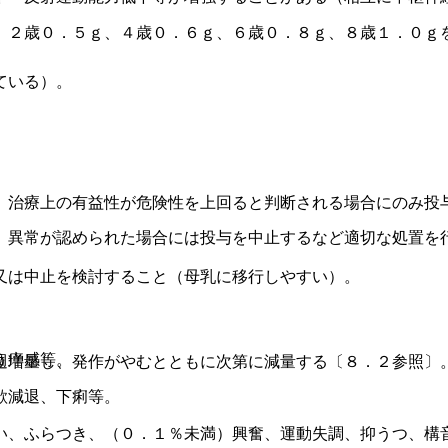
、２歳０．５ｇ、４歳０．６ｇ、６歳０．８ｇ、８歳１．０ｇ
ている）。
、治療上の有益性が危険性を上回ると判断される場合にのみ投
、異常が認められた場合には投与を中止するなど適切な処置を
又は中止を検討すること（母乳に移行しやすい）。
う痒感等。
週増量し、発作がやむとともに次第に減量する〔８．２参照〕
欲減退、下痢等。
い、ふらつき、（０．１％未満）興奮、運動失調、抑うつ、構