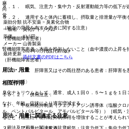
麻
８．１． 眠気、注意力・集中力・反射運動能力等の低下が
向
覚
８．２． 連用すると体内に蓄積し、摂取量と排泄量が平衡
薬効分類
抗不安薬 > 臭素化合物
（特定の背景を有する患者に関する注意）
一般名
臭化ナトリウム
薬価
83.5
円
（腎機能障害患者）
メーカー
山善製薬
腎機能障害患者：本薬を投与しないこと（血中濃度の上昇を
2024年01月改訂(第1版)
最終更新
添付文書のPDFはこちら
（肝機能障害患者）
用法・用量
９．３．１． 肝障害又はその既往歴のある患者：肝障害を
〈効能共通〉
相互作用
臭化ナトリウムとして、通常、成人１回０．５〜１ｇを１日
１０．２． 併用注意：
なお、年齢、症状により適宜増減する。
１）． 中枢神経抑制薬（フェノチアジン誘導体（塩酸クロ
ル、ペントバルビタール、アモバルビタール等））［眠気・
用法・用量に関連する注意
ること（相互に中枢神経抑制作用を増強することが考えられ
（用法及び用量に関連する注意）
２）． アルコール（飲酒）［眠気・注意力低下・集中力低