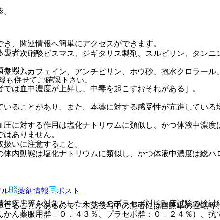
疹。
でき、関連情報へ簡単にアクセスができます。
る患者。
ミン、次硝酸ビスマス、ジギタリス製剤、スルピリン、タンニ
項参照〕。
トリウムカフェイン、アンチピリン、ホウ砂、抱水クロラール
報も併せてご確認下さい。
者では血中濃度が上昇し、中毒を起こすおそれがある］。
ていることがあり、また、本薬に対する感受性が亢進している
血圧に対する作用は塩化ナトリウムに類似し、かつ体液中濃度
ではありません。
取扱いに注意すること。
の体内動態は塩化ナトリウムに類似し、かつ体液中濃度は総ハ
アル
薬剤情報
ポスト
精神疾患等を対象とした１９９のプラセボ対照臨床試験の検討
起こることがあるので、本薬投与中の患者には自動車の運転等
んかん薬服用群：０．４３％、プラセボ群：０．２４％）、抗