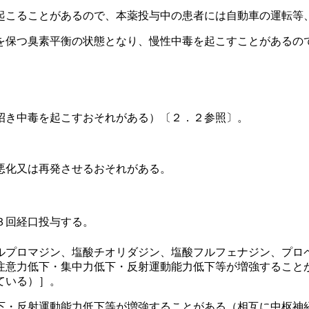
起こることがあるので、本薬投与中の患者には自動車の運転等
を保つ臭素平衡の状態となり、慢性中毒を起こすことがあるの
招き中毒を起こすおそれがある）〔２．２参照〕。
悪化又は再発させるおそれがある。
３回経口投与する。
ルプロマジン、塩酸チオリダジン、塩酸フルフェナジン、プロ
注意力低下・集中力低下・反射運動能力低下等が増強すること
ている）］。
下・反射運動能力低下等が増強することがある（相互に中枢神