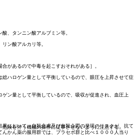
ン酸、タンニン酸アルブミン等。
、リン酸アルカリ等。
場合があるので中毒を起こすおそれがある］。
は総ハロゲン量として平衡しているので、眼圧を上昇させて症
ロゲン量として平衡しているので、吸収が促進され、血圧上
結果において、自殺念慮及び自殺企図の発現のリスクが、抗て
、危険を伴う機械の操作に従事させないように注意する。
てんかん薬の服用群では、プラセボ群と比べ１０００人当り