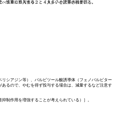
で、慎重に投与すること〔９．７小児等の項参照〕。
比べ１０００人当り２．４人多いと計算されている。
ペリシアジン等）、バルビツール酸誘導体（フェノバルビター
があるので、やむを得ず投与する場合は、減量するなど注意す
経抑制作用を増強することが考えられている）］。