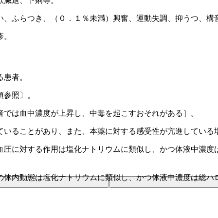
欲減退、下痢等。
い、ふらつき、（０．１％未満）興奮、運動失調、抑うつ、構
疹。
る患者。
項参照〕。
者では血中濃度が上昇し、中毒を起こすおそれがある］。
ていることがあり、また、本薬に対する感受性が亢進している
血圧に対する作用は塩化ナトリウムに類似し、かつ体液中濃度
の体内動態は塩化ナトリウムに類似し、かつ体液中濃度は総ハ