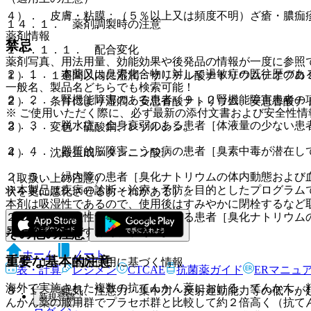
４）． 皮膚・粘膜：（５％以上又は頻度不明）ざ瘡・膿痂
１４．１． 薬剤調製時の注意
薬剤情報
禁忌
１４．１．１． 配合変化
薬剤写真、用法用量、効能効果や後発品の情報が一度に参照
２．１． 本薬又は臭素化合物に対して過敏症の既往歴のあ
１）． １週間以内に湿潤：サリチル酸ナトリウムテオブロ
一般名、製品名どちらでも検索可能！
２．２． 腎機能障害のある患者〔９．２腎機能障害患者の
２）． 条件により湿潤：安息香酸ナトリウム、安息香酸ナ
※ ご使用いただく際に、必ず最新の添付文書および安全性情
２．３． 脱水症、全身衰弱のある患者［体液量の少ない患
３）． 変色：硫酸銅、レゾルシン。
２．４． 器質的脳障害、うつ病の患者［臭素中毒が潜在し
４）． 沈殿生成：タンニン酸。
２．５． 緑内障の患者［臭化ナトリウムの体内動態および
（取扱い上の注意）
※本製品は疾病の診断・治療・予防を目的としたプログラム
状を更に悪化させるおそれがある］。
本剤は吸湿性であるので、使用後はすみやかに閉栓するなど
２．６． 低塩性食事を摂取している患者［臭化ナトリウム
昇、中毒を起こすおそれがある］。
その他の注意
ホーム
ノート
重要な基本的注意
１５．１． 臨床使用に基づく情報
表・計算
レジメン
CTCAE
抗菌薬ガイド
ERマニュ
海外で実施された複数の抗てんかん薬における、てんかん、
８．１． 眠気、注意力・集中力・反射運動能力等の低下が
新規登録
んかん薬の服用群でプラセボ群と比較して約２倍高く（抗て