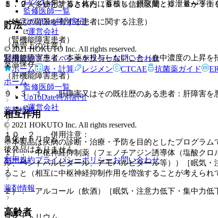
ログイン
８．２． 連用すると体内に蓄積し、摂取量と排泄量が平衡
１．９人多いと計算された（９５％信頼区間：０．６〜３．
監修医師一覧
UpToDate特別割引
（特定の背景を有する患者に関する注意）
貯法
運営会社
（腎機能障害患者）
（保管上の注意）
© 2021 HOKUTO Inc. All rights reserved.
腎機能障害患者：本薬を投与しないこと（血中濃度の上昇を
利用規約
プライバシーポリシー
お問い合わせ
室温保存。
ホーム
表・計算
レジメン
CTCAE
抗菌薬ガイド
E
（肝機能障害患者）
ホーム
監修医師一覧
９．３．１． 肝障害又はその既往歴のある患者：肝障害を
UpToDate特別割引
運営会社
薬剤情報
相互作用
© 2021 HOKUTO Inc. All rights reserved.
１０．２． 併用注意：
臭化ナトリウム
※本製品は疾病の診断・治療・予防を目的としたプログラム
後発品はありません
１）． 中枢神経抑制薬（フェノチアジン誘導体（塩酸クロ
ホーム
利用規約
プライバシーポリシー
お問い合わせ
ル、ペントバルビタール、アモバルビタール等））［眠気・
ること（相互に中枢神経抑制作用を増強することが考えられ
薬剤情報
２）． アルコール（飲酒）［眠気・注意力低下・集中力低
高齢者
臭化ナトリウム