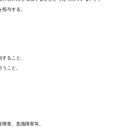
を投与する。
与すること。
行うこと。
。
音障害、意識障害等。