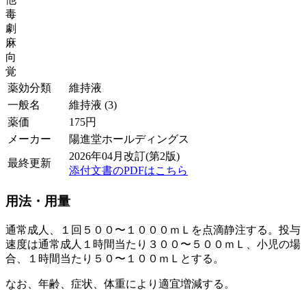
毒
劇
麻
向
覚
薬効分類
維持液
一般名
維持液 (3)
薬価
175
円
メーカー
陽進堂ホールディングス
2026年04月改訂(第2版)
最終更新
添付文書のPDFはこちら
用法・用量
通常成人、１回５００〜１０００ｍＬを点滴静注する。投与
速度は通常成人１時間当たり３００〜５００ｍＬ、小児の場
合、１時間当たり５０〜１００ｍＬとする。
なお、年齢、症状、体重により適宜増減する。