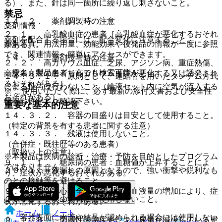
る）、また、針は同一箇所に繰り返し刺さないこと。
禁忌
１４．２． 薬剤調製時の注意
薬剤情報
２．１． 高乳酸血症の患者［高乳酸血症が悪化するおそれ
薬剤を配合する場合には、配合変化に注意すること。
薬剤写真、用法用量、効能効果や後発品の情報が一度に参照
がある］。
でき、関連情報へ簡単にアクセスができます。
１４．３． 薬剤投与時の注意
２．２． 高カリウム血症、乏尿、アジソン病、重症熱傷、
一般名、製品名どちらでも検索可能！
高窒素血症の患者［高カリウム血症が悪化する又は誘発され
１４．３．１． 原則として、連結管を用いたタンデム方式
るおそれがある］。
による投与は行わないこと（輸液セット内に空気が流入する
※ ご使用いただく際に、必ず最新の添付文書および安全性
おそれがある）。
情報も併せてご確認下さい。
重要な基本的注意
１４．３．２． 容器の目盛りは目安として使用すること。
（特定の背景を有する患者に関する注意）
１４．３．３． 残液は使用しないこと。
（合併症・既往歴等のある患者）
（取扱い上の注意）
※本製品は疾病の診断・治療・予防を目的としたプログラム
９．１．１． 糖尿病の患者：血糖値が上昇することによ
ではありません。
２０．１． 液漏れの原因となるので、強い衝撃や鋭利なも
り、症状が悪化するおそれがある。
のとの接触等を避けること。
９．１．２． 心不全の患者：循環血液量の増加により、症
２０．２． 次の場合には使用しないこと。
状が悪化するおそれがある。
ホーム
ノート
・ 容器表面に水滴や結晶が認められる場合には使用しない
９．１．３． 閉塞性尿路疾患により尿量が減少している患