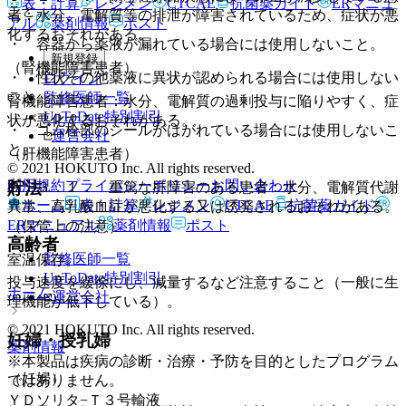
表・計算
レジメン
CTCAE
抗菌薬ガイド
ERマニュ
こと。
者：水分、電解質等の排泄が障害されているため、症状が悪
アル
薬剤情報
ポスト
化するおそれがある。
・ 容器から薬液が漏れている場合には使用しないこと。
新規登録
（腎機能障害患者）
・ 性状その他薬液に異状が認められる場合には使用しない
ログイン
こと。
監修医師一覧
腎機能障害患者：水分、電解質の過剰投与に陥りやすく、症
UpToDate特別割引
状が悪化するおそれがある。
・ ゴム栓部のシールがはがれている場合には使用しないこ
運営会社
と。
（肝機能障害患者）
© 2021 HOKUTO Inc. All rights reserved.
利用規約
プライバシーポリシー
お問い合わせ
貯法
９．３．１． 重篤な肝障害のある患者：水分、電解質代謝
ホーム
表・計算
レジメン
CTCAE
抗菌薬ガイド
異常、高乳酸血症が悪化する又は誘発されるおそれがある。
ERマニュアル
薬剤情報
ポスト
（保管上の注意）
高齢者
監修医師一覧
室温保存。
UpToDate特別割引
投与速度を緩徐にし、減量するなど注意すること（一般に生
ホーム
運営会社
理機能が低下している）。
© 2021 HOKUTO Inc. All rights reserved.
妊婦・授乳婦
薬剤情報
※本製品は疾病の診断・治療・予防を目的としたプログラム
（妊婦）
ではありません。
ＹＤソリタ−Ｔ３号輸液