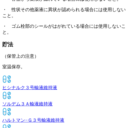
・ 性状その他薬液に異状が認められる場合には使用しない
こと。
・ ゴム栓部のシールがはがれている場合には使用しないこ
と。
貯法
（保管上の注意）
室温保存。
ヒシナルク３号輸液
維持液
ソルデム３Ａ輸液
維持液
ハルトマン−Ｇ３号輸液
維持液