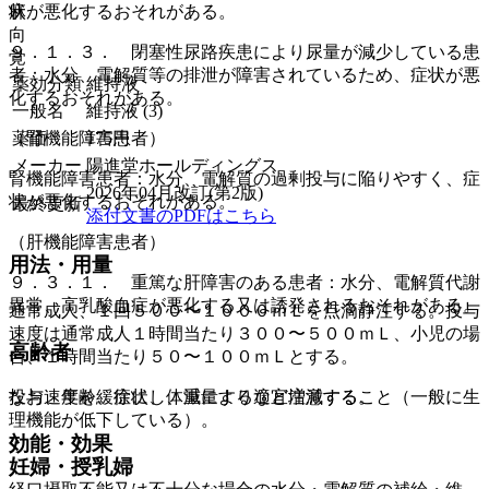
麻
状が悪化するおそれがある。
向
９．１．３． 閉塞性尿路疾患により尿量が減少している患
覚
者：水分、電解質等の排泄が障害されているため、症状が悪
薬効分類
維持液
化するおそれがある。
一般名
維持液 (3)
薬価
175
円
（腎機能障害患者）
メーカー
陽進堂ホールディングス
腎機能障害患者：水分、電解質の過剰投与に陥りやすく、症
2026年04月改訂(第2版)
状が悪化するおそれがある。
最終更新
添付文書のPDFはこちら
（肝機能障害患者）
用法・用量
９．３．１． 重篤な肝障害のある患者：水分、電解質代謝
異常、高乳酸血症が悪化する又は誘発されるおそれがある。
通常成人、１回５００〜１０００ｍＬを点滴静注する。投与
速度は通常成人１時間当たり３００〜５００ｍＬ、小児の場
高齢者
合、１時間当たり５０〜１００ｍＬとする。
なお、年齢、症状、体重により適宜増減する。
投与速度を緩徐にし、減量するなど注意すること（一般に生
理機能が低下している）。
効能・効果
妊婦・授乳婦