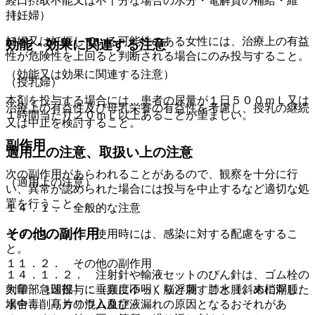
経口摂取不能又は不十分な場合の水分・電解質の補給・維
持。
（妊婦）
妊婦又は妊娠している可能性のある女性には、治療上の有益
効能・効果に関連する注意
性が危険性を上回ると判断される場合にのみ投与すること。
（効能又は効果に関連する注意）
（授乳婦）
本剤を投与する場合には、患者の尿量が１日５００ｍＬ又は
治療上の有益性及び母乳栄養の有益性を考慮し、授乳の継続
１時間当たり２０ｍＬ以上あることが望ましい。
又は中止を検討すること。
副作用
適用上の注意、取扱い上の注意
次の副作用があらわれることがあるので、観察を十分に行
（適用上の注意）
い、異常が認められた場合には投与を中止するなど適切な処
置を行うこと。
１４．１． 全般的な注意
その他の副作用
１４．１．１． 使用時には、感染に対する配慮をするこ
と。
１１．２． その他の副作用
１４．１．２． 注射針や輸液セットのびん針は、ゴム栓の
大量・急速投与：（頻度不明）脳浮腫、肺水腫、末梢浮腫、
刻印部（凹部）に垂直にゆっくりと刺すこと（斜めに刺した
水中毒、高カリウム血症。
場合、削り片の混入及び液漏れの原因となるおそれがあ