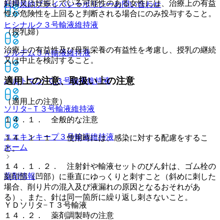
妊婦又は妊娠している可能性のある女性には、治療上の有益
利用規約
プライバシーポリシー
お問い合わせ
性が危険性を上回ると判断される場合にのみ投与すること。
ヒシナルク３号輸液
維持液
（授乳婦）
治療上の有益性及び母乳栄養の有益性を考慮し、授乳の継続
ソルデム３Ａ輸液
維持液
又は中止を検討すること。
適用上の注意、取扱い上の注意
ハルトマン−Ｇ３号輸液
維持液
（適用上の注意）
ソリタ−Ｔ３号輸液
維持液
１４．１． 全般的な注意
ユエキンキープ３号輸液
維持液
１４．１．１． 使用時には、感染に対する配慮をするこ
ホーム
と。
１４．１．２． 注射針や輸液セットのびん針は、ゴム栓の
薬剤情報
刻印部（凹部）に垂直にゆっくりと刺すこと（斜めに刺した
場合、削り片の混入及び液漏れの原因となるおそれがあ
る）、また、針は同一箇所に繰り返し刺さないこと。
ＹＤソリタ−Ｔ３号輸液
１４．２． 薬剤調製時の注意