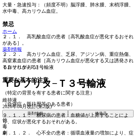
大量・急速投与：（頻度不明）脳浮腫、肺水腫、末梢浮腫、
水中毒、高カリウム血症。
禁忌
ホーム
２．１． 高乳酸血症の患者［高乳酸血症が悪化するおそれ
がある］。
薬剤情報
２．２． 高カリウム血症、乏尿、アジソン病、重症熱傷、
高窒素血症の患者［高カリウム血症が悪化する又は誘発され
るおそれがある］。
ＹＤソリタ−Ｔ３号輸液
重要な基本的注意
ＹＤソリタ−Ｔ３号輸液
（特定の背景を有する患者に関する注意）
維持液
（合併症・既往歴等のある患者）
2026年04月改訂(第2版)
薬剤情報
後発品
９．１．１． 糖尿病の患者：血糖値が上昇することによ
他
り、症状が悪化するおそれがある。
毒
劇
９．１．２． 心不全の患者：循環血液量の増加により、症