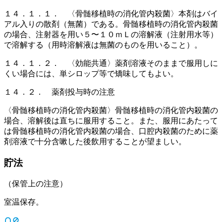
１４．１．１． 〈骨髄移植時の消化管内殺菌〉本剤はバイ
アル入りの散剤（無菌）である。骨髄移植時の消化管内殺菌
の場合、注射器を用い５〜１０ｍＬの溶解液（注射用水等）
で溶解する（用時溶解液は無菌のものを用いること）。
１４．１．２． 〈効能共通〉薬剤溶液そのままで服用しに
くい場合には、単シロップ等で矯味してもよい。
１４．２． 薬剤投与時の注意
〈骨髄移植時の消化管内殺菌〉骨髄移植時の消化管内殺菌の
場合、溶解後は直ちに服用すること。また、服用にあたって
は骨髄移植時の消化管内殺菌の場合、口腔内殺菌のために薬
剤溶液で十分含嗽した後飲用することが望ましい。
貯法
（保管上の注意）
室温保存。