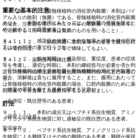
重要な基本的注意
１４．１．１． 〈骨髄移植時の消化管内殺菌〉本剤はバイ
アル入りの散剤（無菌）である。骨髄移植時の消化管内殺菌
８．１． 本剤の使用にあたっては、耐性菌の発現を防ぐた
の場合、注射器を用い５〜１０ｍＬの溶解液（注射用水等）
め、次のことに注意すること。
で溶解する（用時溶解液は無菌のものを用いること）。
８．１．１． 感染症の治療に十分な知識と経験を持つ医師
１４．１．２． 〈効能共通〉薬剤溶液そのままで服用しに
又はその指導の下で行うこと。
くい場合には、単シロップ等で矯味してもよい。
８．１．２． 投与期間は、感染部位、重症度、患者の症状
１４．２． 薬剤投与時の注意
等を考慮し、適切な時期に、本剤の継続投与が必要か否か判
〈骨髄移植時の消化管内殺菌〉骨髄移植時の消化管内殺菌の
定し、疾病の治療上必要な最低限の期間の投与にとどめるこ
場合、溶解後は直ちに服用すること。また、服用にあたって
と。
は骨髄移植時の消化管内殺菌の場合、口腔内殺菌のために薬
（特定の背景を有する患者に関する注意）
剤溶液で十分含嗽した後飲用することが望ましい。
（合併症・既往歴等のある患者）
貯法
９．１．１． 本剤の成分又はペプチド系抗生物質、アミノ
（保管上の注意）
グリコシド系抗生物質に対し過敏症の既往歴のある患者。
室温保存。
９．１．２． ペプチド系抗生物質、アミノグリコシド系抗
生物質による難聴又はその他の難聴のある患者：難聴が発現