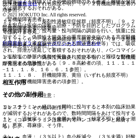
生物質による難聴又はその他の難聴のある患者：難聴が発現
運営会社
脱性皮膚炎（いずれも頻度不明）〔９．２腎機能障害患者の
又は増悪するおそれがある。
項参照〕。
© 2021 HOKUTO Inc. All rights reserved.
（腎機能障害患者）
１１．１．５． 薬剤性過敏症症候群（頻度不明）〔９．２
※本製品は疾病の診断・治療・予防を目的としたプログラム
腎機能障害患者の項参照〕。
腎機能障害患者：投与量・投与間隔の調節を行い、慎重に投
ではありません。
与すること。偽膜性大腸炎等の重度腸管炎症のある高度腎機
１１．１．６． 第８脳神経障害（頻度不明）〔９．２腎機
利用規約
プライバシーポリシー
お問い合わせ
能障害患者（重度腸管炎症のある血液透析中等）では、吸収
能障害患者の項参照〕。
され、排泄が遅延して蓄積するおそれがあり、バンコマイシ
ン塩酸塩の静脈内投与で報告されているものと同様な副作用
１１．１．７． 偽膜性大腸炎（頻度不明）〔９．２腎機能
が発現する危険性がある〔９．８高齢者の項、１１．１．１
障害患者の項参照〕。
−１１．１．８、１６．６．１参照〕。
１１．１．８． 肝機能障害、黄疸（いずれも頻度不明）
〔９．２腎機能障害患者の項参照〕。
相互作用
その他の副作用
１０．２． 併用注意：
コレスチラミン＜経口＞［同時に投与すると本剤の臨床効果
１１．２． その他の副作用
が減弱するおそれがあるので、数時間間隔をあけて投与する
１）． 過敏症：（３％未満）発熱、（頻度不明）発疹、潮
こと（コレスチラミンは腸管内でバンコマイシンと結合す
紅、悪寒、蕁麻疹、そう痒。
る）］。
２）． 血液：（３％以上）血小板減少、（３％未満）好酸