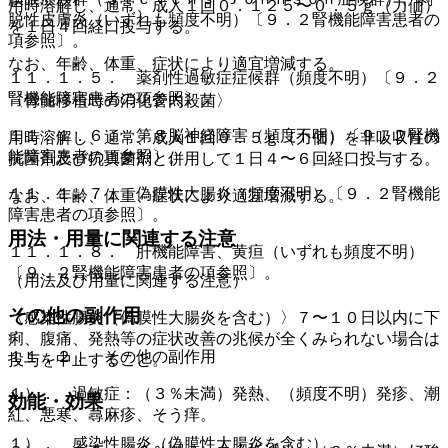
用時溶解し、通常、成人１回０．１２５〜０．５ｇ（力価）
脱性皮膚炎（いずれも頻度不明）〔９．２腎機能障害患者の
を１日４回経口投与する。
項参照〕。
なお、年齢、体重、症状により適宜増減する。
１１．１．５． 薬剤性過敏症症候群（頻度不明）〔９．２
腎機能障害患者の項参照〕。
〈骨髄移植時の消化管内殺菌〉
１１．１．６． 第８脳神経障害（頻度不明）〔９．２腎機
用時溶解し、通常、成人１回０．５ｇ（力価）を非吸収性の
能障害患者の項参照〕。
抗菌剤及び抗真菌剤と併用して１日４〜６回経口投与する。
１１．１．７． 偽膜性大腸炎（頻度不明）〔９．２腎機能
なお、年齢、体重、症状により適宜増減する。
障害患者の項参照〕。
用法・用量に関連する注意
１１．１．８． 肝機能障害、黄疸（いずれも頻度不明）
〔９．２腎機能障害患者の項参照〕。
（用法及び用量に関連する注意）
その他の副作用
〈感染性腸炎（偽膜性大腸炎を含む）〉７〜１０日以内に下
痢、腹痛、発熱等の症状改善の兆候が全くみられない場合は
１１．２． その他の副作用
投与を中止すること。
１）． 過敏症：（３％未満）発熱、（頻度不明）発疹、潮
効能・効果
紅、悪寒、蕁麻疹、そう痒。
１）． 感染性腸炎（偽膜性大腸炎を含む）。