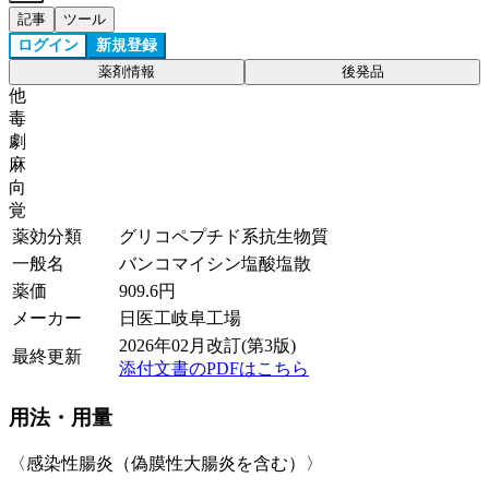
記事
ツール
ログイン
新規登録
薬剤情報
後発品
他
毒
劇
麻
向
覚
薬効分類
グリコペプチド系抗生物質
一般名
バンコマイシン塩酸塩散
薬価
909.6
円
メーカー
日医工岐阜工場
2026年02月改訂(第3版)
最終更新
添付文書のPDFはこちら
用法・用量
〈感染性腸炎（偽膜性大腸炎を含む）〉