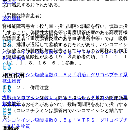
ホーム
又は増悪するおそれがある。
（腎機能障害患者）
薬剤情報
腎機能障害患者：投与量・投与間隔の調節を行い、慎重に投
与すること。偽膜性大腸炎等の重度腸管炎症のある高度腎機
バンコマイシン塩酸塩散０．５ｇ「ＮＩＧ」
能障害患者（重度腸管炎症のある血液透析中等）では、吸収
され、排泄が遅延して蓄積するおそれがあり、バンコマイシ
ン塩酸塩の静脈内投与で報告されているものと同様な副作用
バンコマイシン塩酸塩散０．５ｇ「サワイ」
グリコペプチド
が発現する危険性がある〔９．８高齢者の項、１１．１．１
系抗生物質
−１１．１．８、１６．６．１参照〕。
バンコマイシン塩酸塩散０．５ｇ「明治」
グリコペプチド系
相互作用
抗生物質
１０．２． 併用注意：
塩酸バンコマイシン散０．５ｇ＊（ＯＫ）
グリコペプチド系
コレスチラミン＜経口＞［同時に投与すると本剤の臨床効果
抗生物質
が減弱するおそれがあるので、数時間間隔をあけて投与する
こと（コレスチラミンは腸管内でバンコマイシンと結合す
る）］。
バンコマイシン塩酸塩散０．５ｇ「ＶＴＲＳ」
グリコペプチ
ド系抗生物質
高齢者