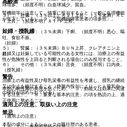
高齢者
球増多、（頻度不明）白血球減少、貧血。
腎機能等に注意して、慎重に投与すること（一般に生理機能
３）． 肝臓：（３％以上）ＡＳＴ上昇、（３％未満）ＡＬ
が低下している）〔９．２腎機能障害患者の項参照〕。
Ｔ上昇、（頻度不明）Ａｌ−Ｐ上昇。
妊婦・授乳婦
４）． 消化器：（３％未満）下痢、（頻度不明）悪心、嘔
吐、食欲不振。
（妊婦）
５）． 腎臓：（３％未満）ＢＵＮ上昇、クレアチニン上
妊婦又は妊娠している可能性のある女性には、治療上の有益
昇。
性が危険性を上回ると判断される場合にのみ投与すること。
６）． その他：（３％未満）舌炎、（頻度不明）口内炎。
（授乳婦）
警告
治療上の有益性及び母乳栄養の有益性を考慮し、授乳の継続
又は中止を検討すること（静脈内投与により、ヒト母乳中へ
本剤の耐性菌の発現を防ぐため、「５．効能又は効果に関連
の移行が認められている）。
する注意」、「８．重要な基本的注意」の項を熟読の上、適
正使用に努めること。
適用上の注意、取扱い上の注意
禁忌
（適用上の注意）
本剤の成分によるショックの既往歴のある患者。
１４．１． 薬剤調製時の注意