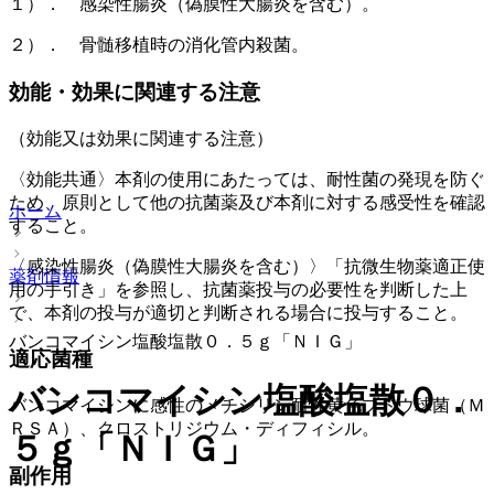
１）． 感染性腸炎（偽膜性大腸炎を含む）。
２）． 骨髄移植時の消化管内殺菌。
効能・効果に関連する注意
（効能又は効果に関連する注意）
〈効能共通〉本剤の使用にあたっては、耐性菌の発現を防ぐ
ため、原則として他の抗菌薬及び本剤に対する感受性を確認
ホーム
すること。
〈感染性腸炎（偽膜性大腸炎を含む）〉「抗微生物薬適正使
薬剤情報
用の手引き」を参照し、抗菌薬投与の必要性を判断した上
で、本剤の投与が適切と判断される場合に投与すること。
バンコマイシン塩酸塩散０．５ｇ「ＮＩＧ」
適応菌種
バンコマイシン塩酸塩散０．
バンコマイシンに感性のメチシリン耐性黄色ブドウ球菌（Ｍ
ＲＳＡ）、クロストリジウム・ディフィシル。
５ｇ「ＮＩＧ」
副作用