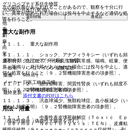
グリコペプチド系抗生物質
次の副作用があらわれることがあるので、観察を十分に行
2026年02月改訂(第3版)
い、異常が認められた場合には投与を中止するなど適切な処
薬剤情報
後発品
置を行うこと。
他
毒
重大な副作用
劇
麻
１１．１． 重大な副作用
向
覚
１１．１．１． ショック、アナフィラキシー（いずれも頻
薬効分類
グリコペプチド系抗生物質
度不明）：血圧低下、不快感、口内異常感、喘鳴、眩暈、便
意、耳鳴り、発汗等があらわれた場合には投与を中止し、適
一般名
バンコマイシン塩酸塩散
切な処置を行うこと〔９．２腎機能障害患者の項参照〕。
薬価
909.6
円
メーカー
日医工岐阜工場
１１．１．２． 急性腎障害、間質性腎炎（いずれも頻度不
2026年02月改訂(第3版)
明）〔９．２腎機能障害患者の項参照〕。
最終更新
添付文書のPDFはこちら
１１．１．３． 汎血球減少、無顆粒球症、血小板減少（い
ずれも頻度不明）〔９．２腎機能障害患者の項参照〕。
用法・用量
１１．１．４． 中毒性表皮壊死融解症（Ｔｏｘｉｃ Ｅｐ
〈感染性腸炎（偽膜性大腸炎を含む）〉
ｉｄｅｒｍａｌ Ｎｅｃｒｏｌｙｓｉｓ：ＴＥＮ）、皮膚粘
膜眼症候群（Ｓｔｅｖｅｎｓ−Ｊｏｈｎｓｏｎ症候群）、剥