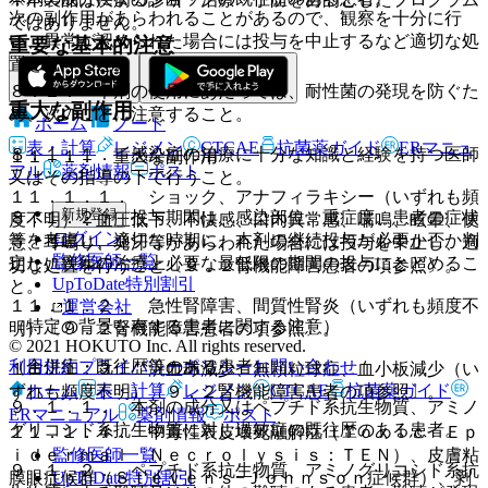
次の副作用があらわれることがあるので、観察を十分に行
ではありません。
い、異常が認められた場合には投与を中止するなど適切な処
重要な基本的注意
置を行うこと。
８．１． 本剤の使用にあたっては、耐性菌の発現を防ぐた
重大な副作用
め、次のことに注意すること。
ホーム
ノート
表・計算
レジメン
CTCAE
抗菌薬ガイド
ERマニュ
８．１．１． 感染症の治療に十分な知識と経験を持つ医師
１１．１． 重大な副作用
アル
薬剤情報
ポスト
又はその指導の下で行うこと。
１１．１．１． ショック、アナフィラキシー（いずれも頻
新規登録
８．１．２． 投与期間は、感染部位、重症度、患者の症状
度不明）：血圧低下、不快感、口内異常感、喘鳴、眩暈、便
ログイン
等を考慮し、適切な時期に、本剤の継続投与が必要か否か判
意、耳鳴り、発汗等があらわれた場合には投与を中止し、適
監修医師一覧
定し、疾病の治療上必要な最低限の期間の投与にとどめるこ
切な処置を行うこと〔９．２腎機能障害患者の項参照〕。
UpToDate特別割引
と。
１１．１．２． 急性腎障害、間質性腎炎（いずれも頻度不
運営会社
（特定の背景を有する患者に関する注意）
明）〔９．２腎機能障害患者の項参照〕。
© 2021 HOKUTO Inc. All rights reserved.
（合併症・既往歴等のある患者）
利用規約
プライバシーポリシー
お問い合わせ
１１．１．３． 汎血球減少、無顆粒球症、血小板減少（い
ホーム
表・計算
レジメン
CTCAE
抗菌薬ガイド
ずれも頻度不明）〔９．２腎機能障害患者の項参照〕。
９．１．１． 本剤の成分又はペプチド系抗生物質、アミノ
ERマニュアル
薬剤情報
ポスト
グリコシド系抗生物質に対し過敏症の既往歴のある患者。
１１．１．４． 中毒性表皮壊死融解症（Ｔｏｘｉｃ Ｅｐ
監修医師一覧
ｉｄｅｒｍａｌ Ｎｅｃｒｏｌｙｓｉｓ：ＴＥＮ）、皮膚粘
９．１．２． ペプチド系抗生物質、アミノグリコシド系抗
UpToDate特別割引
膜眼症候群（Ｓｔｅｖｅｎｓ−Ｊｏｈｎｓｏｎ症候群）、剥