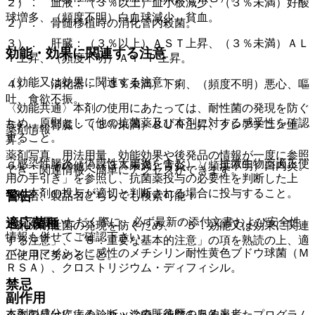
２）． 血液：（３％以上）血小板減少、（３％未満）好酸
球増多、（頻度不明）白血球減少、貧血。
２）． 骨髄移植時の消化管内殺菌。
３）． 肝臓：（３％以上）ＡＳＴ上昇、（３％未満）ＡＬ
効能・効果に関連する注意
Ｔ上昇、（頻度不明）Ａｌ−Ｐ上昇。
（効能又は効果に関連する注意）
４）． 消化器：（３％未満）下痢、（頻度不明）悪心、嘔
吐、食欲不振。
〈効能共通〉本剤の使用にあたっては、耐性菌の発現を防ぐ
ため、原則として他の抗菌薬及び本剤に対する感受性を確認
５）． 腎臓：（３％未満）ＢＵＮ上昇、クレアチニン上
薬剤情報
すること。
昇。
薬剤写真、用法用量、効能効果や後発品の情報が一度に参照
〈感染性腸炎（偽膜性大腸炎を含む）〉「抗微生物薬適正使
６）． その他：（３％未満）舌炎、（頻度不明）口内炎。
でき、関連情報へ簡単にアクセスができます。
用の手引き」を参照し、抗菌薬投与の必要性を判断した上
で、本剤の投与が適切と判断される場合に投与すること。
警告
一般名、製品名どちらでも検索可能！
※ ご使用いただく際に、必ず最新の添付文書および安全性
適応菌種
本剤の耐性菌の発現を防ぐため、「５．効能又は効果に関連
情報も併せてご確認下さい。
する注意」、「８．重要な基本的注意」の項を熟読の上、適
バンコマイシンに感性のメチシリン耐性黄色ブドウ球菌（Ｍ
正使用に努めること。
ＲＳＡ）、クロストリジウム・ディフィシル。
禁忌
副作用
本剤の成分によるショックの既往歴のある患者。
※本製品は疾病の診断・治療・予防を目的としたプログラム