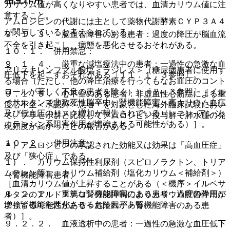
カリウム値が高くなりやすい患者では、血清カリウム値に注
意すること。
アムロジピンの代謝には主として薬物代謝酵素ＣＹＰ３Ａ４
が関与していると考えられている。
９．１．３． 脳血管障害のある患者：過度の降圧が脳血流
不全を引き起こし、病態を悪化させるおそれがある。
１０．１． 併用禁忌：
９．１．４． 厳重な減塩療法中の患者：一過性の急激な血
アリスキレンフマル酸塩＜ラジレス＞（糖尿病患者に使用す
圧低下を起こすおそれがある〔１１．１．３参照〕。
る場合（ただし、他の降圧治療を行ってもなお血圧のコント
ロールが著しく不良の患者を除く））〔２．３参照〕［イル
９．１．５． 心不全のある患者：非虚血性心筋症による重
ベサルタンで非致死性脳卒中・腎機能障害・高カリウム血症
度心不全＜承認外＞患者＊を対象とした海外臨床試験におい
及び低血圧のリスク増加が報告されている（レニン−アンジ
て、プラセボ群と比較してアムロジピン投与群で肺水腫の発
オテンシン系阻害作用が増強される可能性がある）］。
現頻度が高かったとの報告がある。
１０．２． 併用注意：
＊）アムロジピンの承認された効能又は効果は「高血圧症」
及び「狭心症」である。
１）． カリウム保持性利尿剤（スピロノラクトン、トリア
ムテレン等）、カリウム補給剤（塩化カリウム＜補給剤＞）
（腎機能障害患者）
［血清カリウム値が上昇することがある（＜機序＞イルベサ
９．２．１． 重篤な腎機能障害のある患者：過度の降圧に
ルタンのアルドステロン分泌抑制によりカリウム貯留作用が
より腎機能を悪化させるおそれがある。
増強する可能性がある＜危険因子＞腎機能障害のある患
者）］。
９．２．２． 血液透析中の患者：一過性の急激な血圧低下