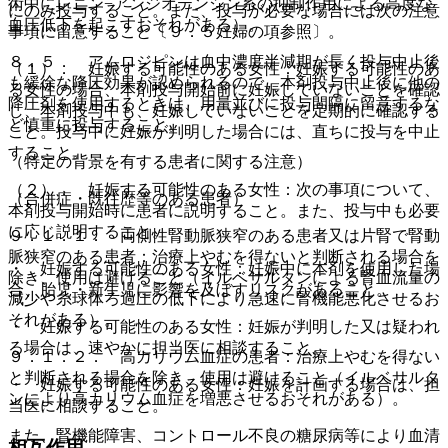
術中にレニン−アンジオテンシン系の抑制作用による高度な
にのみ投与すること。また、投与が必要な場合には次の注意
血圧低下を起こすおそれがある）。
事項に留意すること〔９．５妊婦の項参照〕。
８．５． アムロジピンは血中濃度半減期が長く投与中止後
（１）． 妊娠する可能性のある女性：妊娠する可能性のあ
も緩徐な降圧効果が認められるので、本剤投与中止後に他の
る女性の場合、本剤投与開始前に妊娠していないことを確認
降圧剤を使用するときは、用量並びに投与間隔に留意するな
し、本剤投与中も、妊娠していないことを定期的に確認する
ど慎重に投与すること。
こと。投与中に妊娠が判明した場合には、直ちに投与を中止
すること。
（特定の背景を有する患者に関する注意）
（２）． 妊娠する可能性のある女性：次の事項について、
（合併症・既往歴等のある患者）
本剤投与開始時に患者に説明すること。また、投与中も必要
に応じ説明すること。
９．１．１． 両側性腎動脈狭窄のある患者又は片腎で腎動
脈狭窄のある患者：治療上やむを得ないと判断される場合を
・ 妊娠する可能性のある女性：妊娠中に本剤を使用した場
除き、使用は避けること（イルベサルタンによる腎血流量の
合、胎児・新生児に影響を及ぼすリスクがあること。
減少や糸球体ろ過圧の低下により急速に腎機能悪化させるお
それがある）。
・ 妊娠する可能性のある女性：妊娠が判明した又は疑われ
る場合は、速やかに担当医に相談すること。
９．１．２． 高カリウム血症の患者：治療上やむを得ない
と判断される場合を除き、使用は避けること（イルベサルタ
・ 妊娠する可能性のある女性：妊娠を計画する場合は、担
ンにより高カリウム血症を増悪させるおそれがある）。
当医に相談すること。
また、腎機能障害、コントロール不良の糖尿病等により血清
相互作用