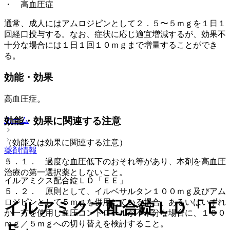
・ 高血圧症
通常、成人にはアムロジピンとして２．５〜５ｍｇを１日１
回経口投与する。なお、症状に応じ適宜増減するが、効果不
十分な場合には１日１回１０ｍｇまで増量することができ
る。
効能・効果
高血圧症。
ホーム
効能・効果に関連する注意
（効能又は効果に関連する注意）
薬剤情報
５．１． 過度な血圧低下のおそれ等があり、本剤を高血圧
治療の第一選択薬としないこと。
イルアミクス配合錠ＬＤ「ＥＥ」
５．２． 原則として、イルベサルタン１００ｍｇ及びアム
ロジピンとして５ｍｇを併用している場合、あるいはいずれ
イルアミクス配合錠ＬＤ「Ｅ
か一方を使用し血圧コントロールが不十分な場合に、１００
ｍｇ／５ｍｇへの切り替えを検討すること。