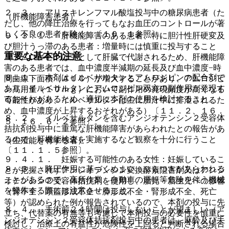
２．３． アリスキレンフマル酸塩投与中の糖尿病患者（た
（肝機能障害患者）
だし、他の降圧治療を行ってもなお血圧のコントロールが著
しく不良の患者を除く）〔１０．１参照〕。
９．３．１． 肝機能障害のある患者、特に胆汁性肝硬変及
び胆汁うっ滞のある患者：増量時には慎重に投与すること
重要な基本的注意
（アムロジピンは主として肝臓で代謝されるため、肝機能障
害のある患者では、血中濃度半減期の延長及び血中濃度−時
８．１． 本剤はイルベサルタンとアムロジピンの配合剤で
間曲線下面積（ＡＵＣ）が増大することがあり、アムロジピ
あり、イルベサルタンとアムロジピン双方の副作用が発現す
ン高用量（１０ｍｇ）において副作用の発現頻度が高くなる
るおそれがあるため、適切に本剤の使用を検討すること。
可能性があり、イルベサルタンは主に胆汁中に排泄されるた
め、血中濃度が上昇するおそれがある）〔１１．２、１６．
８．２． イルベサルタンを含むアンジオテンシン２受容体
５、１６．６．２参照〕。
拮抗剤投与中に重篤な肝機能障害があらわれたとの報告があ
るので、肝機能検査を実施するなど観察を十分に行うこと
（生殖能を有する者）
〔１１．１．５参照〕。
９．４．１． 妊娠する可能性のある女性：妊娠しているこ
８．３． 降圧作用に基づくめまい、ふらつきがあらわれる
とが把握されずアンジオテンシン変換酵素阻害剤又はアンジ
ことがあるので、高所作業、自動車の運転等危険を伴う機械
オテンシン２受容体拮抗剤を使用し、胎児・新生児への影響
を操作する際には注意させること。
（腎不全、頭蓋形成不全・肺形成不全・腎形成不全、死亡
等）が認められた例が報告されているので、本剤の投与に先
８．４． 手術前２４時間は投与しないことが望ましい（ア
立ち、代替薬の有無等も考慮して本剤投与の必要性を慎重に
ンジオテンシン２受容体拮抗剤投与中の患者は、麻酔及び手
検討し、治療上の有益性が危険性を上回ると判断される場合