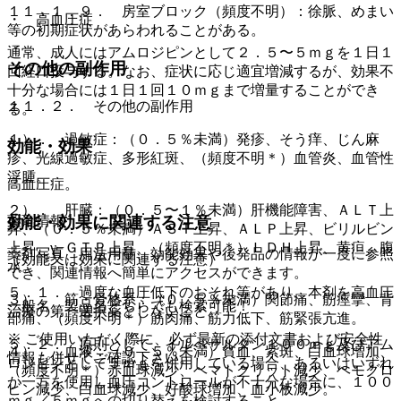
１１．１．９． 房室ブロック（頻度不明）：徐脈、めまい
・ 高血圧症
等の初期症状があらわれることがある。
通常、成人にはアムロジピンとして２．５〜５ｍｇを１日１
その他の副作用
回経口投与する。なお、症状に応じ適宜増減するが、効果不
十分な場合には１日１回１０ｍｇまで増量することができ
１１．２． その他の副作用
る。
１）． 過敏症：（０．５％未満）発疹、そう痒、じん麻
効能・効果
疹、光線過敏症、多形紅斑、（頻度不明＊）血管炎、血管性
浮腫。
高血圧症。
２）． 肝臓：（０．５〜１％未満）肝機能障害、ＡＬＴ上
薬剤情報
効能・効果に関連する注意
昇、（０．５％未満）ＡＳＴ上昇、ＡＬＰ上昇、ビリルビン
上昇、γ−ＧＴＰ上昇、（頻度不明＊）ＬＤＨ上昇、黄疸、腹
薬剤写真、用法用量、効能効果や後発品の情報が一度に参照
（効能又は効果に関連する注意）
水。
でき、関連情報へ簡単にアクセスができます。
５．１． 過度な血圧低下のおそれ等があり、本剤を高血圧
３）． 筋・骨格系：（０．５％未満）関節痛、筋痙攣、背
一般名、製品名どちらでも検索可能！
治療の第一選択薬としないこと。
部痛、（頻度不明＊）筋肉痛、筋力低下、筋緊張亢進。
※ ご使用いただく際に、必ず最新の添付文書および安全性
５．２． 原則として、イルベサルタン１００ｍｇ及びアム
４）． 血液：（０．５％未満）貧血、紫斑、白血球増加、
情報も併せてご確認下さい。
ロジピンとして５ｍｇを併用している場合、あるいはいずれ
（頻度不明＊）赤血球減少、ヘマトクリット減少、ヘモグロ
か一方を使用し血圧コントロールが不十分な場合に、１００
ビン減少、白血球減少、好酸球増加、血小板減少。
ｍｇ／５ｍｇへの切り替えを検討すること。