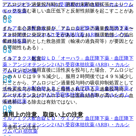
アムロジピン過量投与時は、過度の末梢血管拡張により、シ
> アンジオテンシン2 (A2) 受容体拮抗薬 (ARB) ・カルシウム
ョックを含む著しい血圧低下と反射性頻脈を起こすことがあ
(Ca) 拮抗薬
る。
イルアミクス配合錠ＬＤ「ＹＤ」
血圧降下薬・血圧降下薬 >
また、非心原性肺水腫が、アムロジピンの過量投与の２４〜
アンジオテンシン2 (A2) 受容体拮抗薬 (ARB) ・カルシウム
４８時間後に発現することがある（なお、循環動態、心拍出
(Ca) 拮抗薬
量維持を目的とした救急措置（輸液の過負荷等）が要因とな
る可能性もある）。
イルアミクス配合錠ＬＤ「オーハラ」
血圧降下薬・血圧降下
１３．２． 処置
薬 > アンジオテンシン2 (A2) 受容体拮抗薬 (ARB) ・カルシ
アムロジピン服用直後に活性炭を投与した場合、アムロジピ
ウム (Ca) 拮抗薬
ンのＡＵＣは９９％減少し、服用２時間後では４９％減少し
たことから、アムロジピン過量投与時の吸収抑制処置として
イルアミクス配合錠ＬＤ「杏林」
血圧降下薬・血圧降下薬 >
活性炭投与が有効であると報告されている。過量投与時、イ
アンジオテンシン2 (A2) 受容体拮抗薬 (ARB) ・カルシウム
ルベサルタン及びアムロジピンは蛋白結合率が高いため、血
(Ca) 拮抗薬
液透析による除去は有効ではない。
適用上の注意、取扱い上の注意
イルアミクス配合錠ＬＤ「ケミファ」
血圧降下薬・血圧降下
薬 > アンジオテンシン2 (A2) 受容体拮抗薬 (ARB) ・カルシ
（適用上の注意）
ウム (Ca) 拮抗薬