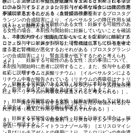
検討し、治療上の有益性が危険性を上回ると判断される場合
@． 非ステロイド性抗炎症薬＜ＮＳＡＩＤｓ＞（ロキソプ
にのみ投与すること。また、投与が必要な場合には次の注意
ロフェン、インドメタシン等）［イルベサルタンの降圧作用
事項に留意すること〔９．５妊婦の項参照〕。
が減弱するおそれがある（血管拡張作用を有するプロスタグ
ランジンの合成阻害により、イルベサルタンの降圧作用を減
（１）． 妊娠する可能性のある女性：妊娠する可能性のあ
弱させる可能性がある）］。
る女性の場合、本剤投与開始前に妊娠していないことを確認
し、本剤投与中も、妊娠していないことを定期的に確認する
A． 非ステロイド性抗炎症薬＜ＮＳＡＩＤｓ＞（ロキソプ
こと。投与中に妊娠が判明した場合には、直ちに投与を中止
ロフェン、インドメタシン等）［腎機能低下している患者で
すること。
は、更に腎機能が悪化するおそれがある（プロスタグランジ
ンの合成阻害により、腎血流量が低下するためと考えられ
（２）． 妊娠する可能性のある女性：次の事項について、
る）］。
本剤投与開始時に患者に説明すること。また、投与中も必要
に応じ説明すること。
６）． リチウム（炭酸リチウム）［イルベサルタンによる
リチウム中毒が報告されている（リチウムの再吸収はナトリ
・ 妊娠する可能性のある女性：妊娠中に本剤を使用した場
ウムと競合するため、イルベサルタンのナトリウム排泄作用
合、胎児・新生児に影響を及ぼすリスクがあること。
により、リチウムの再吸収が促進されると考えられる）］。
・ 妊娠する可能性のある女性：妊娠が判明した又は疑われ
７）． 降圧作用を有する薬剤［降圧作用が増強されるおそ
る場合は、速やかに担当医に相談すること。
れがある（相互に作用を増強するおそれがある）］。
・ 妊娠する可能性のある女性：妊娠を計画する場合は、担
８）． ＣＹＰ３Ａ４阻害剤（エリスロマイシン、ジルチア
当医に相談すること。
ゼム、リトナビル、イトラコナゾール等）［エリスロマイシ
ン及びジルチアゼムとの併用により、アムロジピンの血中濃