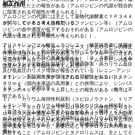
相互作用
度が上昇したとの報告がある（アムロジピンの代謝が競合的
に阻害される可能性が考えられる）］。
アムロジピンの代謝には主として薬物代謝酵素ＣＹＰ３Ａ４
が関与していると考えられている。
９）． ＣＹＰ３Ａ４誘導剤（リファンピシン等）［アムロ
ジピンの血中濃度が低下するおそれがある（アムロジピンの
１０．１． 併用禁忌：
代謝が促進される可能性が考えられる）］。
アリスキレンフマル酸塩＜ラジレス＞（糖尿病患者に使用す
１０）． グレープフルーツジュース［アムロジピンの降圧
る場合（ただし、他の降圧治療を行ってもなお血圧のコント
作用が増強されるおそれがある（グレープフルーツに含まれ
ロールが著しく不良の患者を除く））〔２．３参照〕［イル
る成分がアムロジピンの代謝を阻害し、アムロジピンの血中
ベサルタンで非致死性脳卒中・腎機能障害・高カリウム血症
濃度が上昇する可能性が考えられる）］。
及び低血圧のリスク増加が報告されている（レニン−アンジ
オテンシン系阻害作用が増強される可能性がある）］。
１１）． シンバスタチン［アムロジピンとシンバスタチン
８０ｍｇ（国内未承認の高用量）との併用により、シンバス
１０．２． 併用注意：
タチンのＡＵＣが７７％上昇したとの報告がある（機序は不
明である）］。
１）． カリウム保持性利尿剤（スピロノラクトン、トリア
ムテレン等）、カリウム補給剤（塩化カリウム＜補給剤＞）
１２）． タクロリムス［アムロジピンとの併用によりタク
［血清カリウム値が上昇することがある（＜機序＞イルベサ
ロリムスの血中濃度が上昇し腎障害等のタクロリムスの副作
ルタンのアルドステロン分泌抑制によりカリウム貯留作用が
用が発現するおそれがあるので、併用時にはタクロリムスの
増強する可能性がある＜危険因子＞腎機能障害のある患
血中濃度をモニターし、必要に応じてタクロリムスの用量を
者）］。
調整すること（アムロジピンとタクロリムスは、主としてＣ