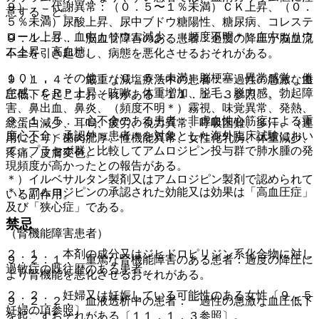
９）． 代謝異常：（０．５〜１％未満）ＣＫ上昇、（０．
意すること。
５％未満）尿酸上昇、尿中ブドウ糖陽性、糖尿病、コレステ
ロール上昇、血中カリウム減少、（頻度不明＊）血中カリウ
９．１．３． 脳血管障害のある患者：過度の降圧が脳血流
ム上昇、高血糖。
不全を引き起こし、病態を悪化させるおそれがある。
１０）． その他：（０．５％未満）脳梗塞、異常感覚、倦
９．１．４． 厳重な減塩療法中の患者：一過性の急激な血
怠感、ＣＲＰ上昇、咳嗽、体重増加、脱毛、脱力感、勃起障
圧低下を起こすおそれがある〔１１．１．３参照〕。
害、鼻出血、鼻炎、（頻度不明＊）霧視、味覚異常、発熱、
９．１．５． 心不全のある患者：非虚血性心筋症による重
総蛋白減少、耳鳴、疲労、視力異常、呼吸困難、多汗、（連
度心不全＜承認外＞患者＊を対象とした海外臨床試験におい
用により）歯肉肥厚、性機能異常、女性化乳房、体重減少、
て、プラセボ群と比較してアムロジピン投与群で肺水腫の発
疼痛、皮膚変色。
現頻度が高かったとの報告がある。
＊）イルベサルタン製剤又はアムロジピン製剤で認められて
＊）アムロジピンの承認された効能又は効果は「高血圧症」
いる副作用。
及び「狭心症」である。
禁忌
（腎機能障害患者）
２．１． 本剤の成分又はジヒドロピリジン系化合物に対し
９．２．１． 重篤な腎機能障害のある患者：過度の降圧に
過敏症の既往歴のある患者。
より腎機能を悪化させるおそれがある。
２．２． 妊婦又は妊娠している可能性のある女性〔９．５
９．２．２． 血液透析中の患者：一過性の急激な血圧低下
妊婦の項参照〕。
を起こすおそれがある〔１１．１．３参照〕。