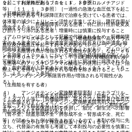
を起こすおそれがある〔１１．１．３参照〕。
２）． 利尿降圧剤（フロセミド、トリクロルメチアジド
等）〔１１．１．３参照〕［一過性の急激な血圧低下を起こ
（肝機能障害患者）
すおそれがある（利尿降圧剤で治療を受けている患者では、
体液量の減少によりレニン活性が亢進しており、降圧作用が
９．３．１． 肝機能障害のある患者、特に胆汁性肝硬変及
増強するおそれがある）］。
び胆汁うっ滞のある患者：増量時には慎重に投与すること
（アムロジピンは主として肝臓で代謝されるため、肝機能障
３）． アリスキレンフマル酸塩［腎機能障害、高カリウム
害のある患者では、血中濃度半減期の延長及び血中濃度−時
血症及び低血圧を起こすおそれがある（レニン−アンジオテ
間曲線下面積（ＡＵＣ）が増大することがあり、アムロジピ
ンシン系阻害作用が増強される可能性がある）。なお、ｅＧ
ン高用量（１０ｍｇ）において副作用の発現頻度が高くなる
ＦＲが６０ｍＬ／ｍｉｎ／１．７３u未満の腎機能障害のあ
可能性があり、イルベサルタンは主に胆汁中に排泄されるた
る患者へのアリスキレンフマル酸塩との併用については、治
め、血中濃度が上昇するおそれがある）〔１１．２、１６．
療上やむを得ないと判断される場合を除き避けること（レニ
５、１６．６．２参照〕。
ン−アンジオテンシン系阻害作用が増強される可能性があ
る）］。
（生殖能を有する者）
４）． アンジオテンシン変換酵素阻害剤（エナラプリル、
９．４．１． 妊娠する可能性のある女性：妊娠しているこ
イミダプリル等）［腎機能障害、高カリウム血症及び低血圧
とが把握されずアンジオテンシン変換酵素阻害剤又はアンジ
を起こすおそれがある（レニン−アンジオテンシン系阻害作
オテンシン２受容体拮抗剤を使用し、胎児・新生児への影響
用が増強される可能性がある）］。
（腎不全、頭蓋形成不全・肺形成不全・腎形成不全、死亡
等）が認められた例が報告されているので、本剤の投与に先
５）． 非ステロイド性抗炎症薬（ＮＳＡＩＤｓ）：
立ち、代替薬の有無等も考慮して本剤投与の必要性を慎重に