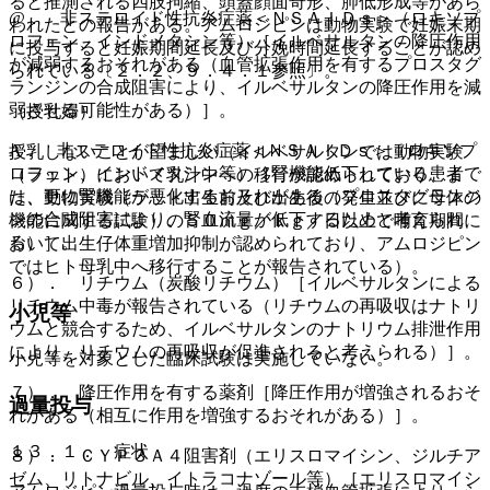
ると推測される四肢拘縮、頭蓋顔面奇形、肺低形成等があら
@． 非ステロイド性抗炎症薬＜ＮＳＡＩＤｓ＞（ロキソプ
われたとの報告がある。アムロジピンは動物実験で妊娠末期
ロフェン、インドメタシン等）［イルベサルタンの降圧作用
に投与すると妊娠期間延長及び分娩時間延長することが認め
が減弱するおそれがある（血管拡張作用を有するプロスタグ
られている〔２．２、９．４．１参照〕。
ランジンの合成阻害により、イルベサルタンの降圧作用を減
弱させる可能性がある）］。
（授乳婦）
A． 非ステロイド性抗炎症薬＜ＮＳＡＩＤｓ＞（ロキソプ
授乳しないことが望ましい（イルベサルタンでは動物実験
ロフェン、インドメタシン等）［腎機能低下している患者で
（ラット）において乳汁中への移行が認められており、ま
は、更に腎機能が悪化するおそれがある（プロスタグランジ
た、動物実験（ラット出生前及び出生後の発生並びに母体の
ンの合成阻害により、腎血流量が低下するためと考えられ
機能に関する試験）の５０ｍｇ／ｋｇ／日以上で哺育期間に
る）］。
おいて出生仔体重増加抑制が認められており、アムロジピン
ではヒト母乳中へ移行することが報告されている）。
６）． リチウム（炭酸リチウム）［イルベサルタンによる
リチウム中毒が報告されている（リチウムの再吸収はナトリ
小児等
ウムと競合するため、イルベサルタンのナトリウム排泄作用
により、リチウムの再吸収が促進されると考えられる）］。
小児等を対象とした臨床試験は実施していない。
７）． 降圧作用を有する薬剤［降圧作用が増強されるおそ
過量投与
れがある（相互に作用を増強するおそれがある）］。
１３．１． 症状
８）． ＣＹＰ３Ａ４阻害剤（エリスロマイシン、ジルチア
ゼム、リトナビル、イトラコナゾール等）［エリスロマイシ