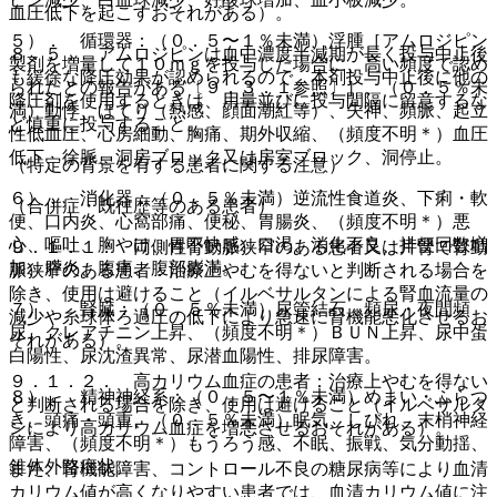
血圧低下を起こすおそれがある）。
５）． 循環器：（０．５〜１％未満）浮腫［アムロジピン
８．５． アムロジピンは血中濃度半減期が長く投与中止後
製剤を増量して１０ｍｇを投与した場合に、高い頻度で認め
も緩徐な降圧効果が認められるので、本剤投与中止後に他の
られたとの報告がある〔９．３．１参照〕］、（０．５％未
降圧剤を使用するときは、用量並びに投与間隔に留意するな
満）動悸、ほてり（熱感、顔面潮紅等）、失神、頻脈、起立
ど慎重に投与すること。
性低血圧、心房細動、胸痛、期外収縮、（頻度不明＊）血圧
低下、徐脈、洞房ブロック又は房室ブロック、洞停止。
（特定の背景を有する患者に関する注意）
６）． 消化器：（０．５％未満）逆流性食道炎、下痢・軟
（合併症・既往歴等のある患者）
便、口内炎、心窩部痛、便秘、胃腸炎、（頻度不明＊）悪
心、嘔吐、胸やけ、胃不快感、口渇、消化不良、排便回数増
９．１．１． 両側性腎動脈狭窄のある患者又は片腎で腎動
加、膵炎、腹痛、腹部膨満。
脈狭窄のある患者：治療上やむを得ないと判断される場合を
除き、使用は避けること（イルベサルタンによる腎血流量の
７）． 腎臓：（０．５％未満）尿管結石、頻尿・夜間頻
減少や糸球体ろ過圧の低下により急速に腎機能悪化させるお
尿、クレアチニン上昇、（頻度不明＊）ＢＵＮ上昇、尿中蛋
それがある）。
白陽性、尿沈渣異常、尿潜血陽性、排尿障害。
９．１．２． 高カリウム血症の患者：治療上やむを得ない
８）． 精神神経系：（０．５〜１％未満）めまい・ふらつ
と判断される場合を除き、使用は避けること（イルベサルタ
き、頭痛・頭重、（０．５％未満）眠気、しびれ、末梢神経
ンにより高カリウム血症を増悪させるおそれがある）。
障害、（頻度不明＊）もうろう感、不眠、振戦、気分動揺、
錐体外路症状。
また、腎機能障害、コントロール不良の糖尿病等により血清
カリウム値が高くなりやすい患者では、血清カリウム値に注