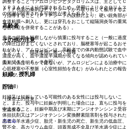
調整すること（アムロジピンとタクロリムスは、主としてＣ
ＹＰ３Ａ４により代謝されるため、併用によりタクロリムス
ＰＴＰ包装の薬剤はＰＴＰシートから取り出して服用するよ
の代謝が阻害される可能性が考えられる）］。
う指導すること（ＰＴＰシートの誤飲により、硬い鋭角部が
食道粘膜へ刺入し、更には穿孔をおこして縦隔洞炎等の重篤
高齢者
な合併症を併発することがある）。
患者の状態を観察しながら慎重に投与すること（一般に過度
その他の注意
の降圧は好ましくないとされており、脳梗塞等が起こるおそ
れがあり、アムロジピンは、高齢者での体内動態試験で血中
１５．１． 臨床使用に基づく情報
濃度が高く、血中濃度半減期が長くなる傾向が認められてい
る）〔１６．６．３参照〕。
因果関係は明らかではないが、アムロジピンによる治療中に
心筋梗塞や不整脈（心室性頻拍を含む）がみられたとの報告
妊婦・授乳婦
がある。
（妊婦）
貯法
妊婦又は妊娠している可能性のある女性には投与しないこ
（保管上の注意）
と。また、投与中に妊娠が判明した場合には、直ちに投与を
中止すること。妊娠中期及び末期にアンジオテンシン２受容
室温保存。
体拮抗剤又はアンジオテンシン変換酵素阻害剤を投与された
ホーム
患者で羊水過少症、胎児・新生児の死亡、新生児の低血圧、
腎不全、高カリウム血症、頭蓋形成不全及び羊水過少症によ