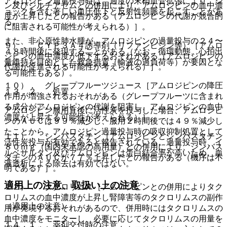
アムロジピン過量投与時は、過度の末梢血管拡張により、シ
ン及びジルチアゼムとの併用により、アムロジピンの血中濃
ョックを含む著しい血圧低下と反射性頻脈を起こすことがあ
度が上昇したとの報告がある（アムロジピンの代謝が競合的
る。
に阻害される可能性が考えられる）］。
また、非心原性肺水腫が、アムロジピンの過量投与の２４〜
９）． ＣＹＰ３Ａ４誘導剤（リファンピシン等）［アムロ
４８時間後に発現することがある（なお、循環動態、心拍出
ジピンの血中濃度が低下するおそれがある（アムロジピンの
量維持を目的とした救急措置（輸液の過負荷等）が要因とな
代謝が促進される可能性が考えられる）］。
る可能性もある）。
１０）． グレープフルーツジュース［アムロジピンの降圧
１３．２． 処置
作用が増強されるおそれがある（グレープフルーツに含まれ
る成分がアムロジピンの代謝を阻害し、アムロジピンの血中
アムロジピン服用直後に活性炭を投与した場合、アムロジピ
濃度が上昇する可能性が考えられる）］。
ンのＡＵＣは９９％減少し、服用２時間後では４９％減少し
たことから、アムロジピン過量投与時の吸収抑制処置として
１１）． シンバスタチン［アムロジピンとシンバスタチン
活性炭投与が有効であると報告されている。過量投与時、イ
８０ｍｇ（国内未承認の高用量）との併用により、シンバス
ルベサルタン及びアムロジピンは蛋白結合率が高いため、血
タチンのＡＵＣが７７％上昇したとの報告がある（機序は不
液透析による除去は有効ではない。
明である）］。
適用上の注意、取扱い上の注意
１２）． タクロリムス［アムロジピンとの併用によりタク
ロリムスの血中濃度が上昇し腎障害等のタクロリムスの副作
（適用上の注意）
用が発現するおそれがあるので、併用時にはタクロリムスの
血中濃度をモニターし、必要に応じてタクロリムスの用量を
１４．１． 薬剤交付時の注意