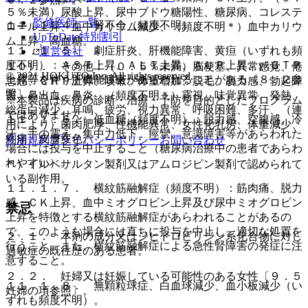
５％未満）尿酸上昇、尿中ブドウ糖陽性、糖尿病、コレステ
監修医師一覧
１１．１．４． 腎不全（頻度不明）。
ロール上昇、血中カリウム減少、（頻度不明＊）血中カリウ
UpToDate特別割引
ム上昇、高血糖。
１１．１．５． 劇症肝炎、肝機能障害、黄疸（いずれも頻
運営会社
度不明）：ＡＳＴ上昇、ＡＬＴ上昇、ＡＬＰ上昇、γ−ＧＴＰ
１０）． その他：（０．５％未満）脳梗塞、異常感覚、倦
© 2021 HOKUTO Inc. All rights reserved.
上昇等を伴う肝機能障害があらわれることがある〔８．２参
怠感、ＣＲＰ上昇、咳嗽、体重増加、脱毛、脱力感、勃起障
照〕。
害、鼻出血、鼻炎、（頻度不明＊）霧視、味覚異常、発熱、
※本製品は疾病の診断・治療・予防を目的としたプログラム
総蛋白減少、耳鳴、疲労、視力異常、呼吸困難、多汗、（連
ではありません。
１１．１．６． 低血糖（頻度不明）：脱力感、空腹感、冷
用により）歯肉肥厚、性機能異常、女性化乳房、体重減少、
汗、手の震え、集中力低下、痙攣、意識障害等があらわれた
疼痛、皮膚変色。
利用規約
プライバシーポリシー
お問い合わせ
場合には投与を中止すること（糖尿病治療中の患者であらわ
れやすい）。
＊）イルベサルタン製剤又はアムロジピン製剤で認められて
いる副作用。
１１．１．７． 横紋筋融解症（頻度不明）：筋肉痛、脱力
感、ＣＫ上昇、血中ミオグロビン上昇及び尿中ミオグロビン
禁忌
上昇を特徴とする横紋筋融解症があらわれることがあるの
で、このような場合には直ちに投与を中止し、適切な処置を
２．１． 本剤の成分又はジヒドロピリジン系化合物に対し
行うこと。また、横紋筋融解症による急性腎障害の発症に注
過敏症の既往歴のある患者。
意すること。
２．２． 妊婦又は妊娠している可能性のある女性〔９．５
１１．１．８． 無顆粒球症、白血球減少、血小板減少（い
妊婦の項参照〕。
ずれも頻度不明）。