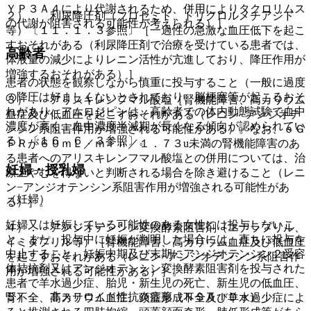
ＹＰ３Ａ４により代謝されるため、併用によりタクロリムス
２）． 利尿降圧剤（フロセミド、トリクロルメチアジド
の代謝が阻害される可能性が考えられる）］。
等）〔１１．１．３参照〕［一過性の急激な血圧低下を起こ
すおそれがある（利尿降圧剤で治療を受けている患者では、
高齢者
体液量の減少によりレニン活性が亢進しており、降圧作用が
増強するおそれがある）］。
患者の状態を観察しながら慎重に投与すること（一般に過度
の降圧は好ましくないとされており、脳梗塞等が起こるおそ
３）． アリスキレンフマル酸塩［腎機能障害、高カリウム
れがあり、アムロジピンは、高齢者での体内動態試験で血中
血症及び低血圧を起こすおそれがある（レニン−アンジオテ
濃度が高く、血中濃度半減期が長くなる傾向が認められてい
ンシン系阻害作用が増強される可能性がある）。なお、ｅＧ
る）〔１６．６．３参照〕。
ＦＲが６０ｍＬ／ｍｉｎ／１．７３u未満の腎機能障害のあ
る患者へのアリスキレンフマル酸塩との併用については、治
妊婦・授乳婦
療上やむを得ないと判断される場合を除き避けること（レニ
ン−アンジオテンシン系阻害作用が増強される可能性があ
（妊婦）
る）］。
妊婦又は妊娠している可能性のある女性には投与しないこ
４）． アンジオテンシン変換酵素阻害剤（エナラプリル、
と。また、投与中に妊娠が判明した場合には、直ちに投与を
イミダプリル等）［腎機能障害、高カリウム血症及び低血圧
中止すること。妊娠中期及び末期にアンジオテンシン２受容
を起こすおそれがある（レニン−アンジオテンシン系阻害作
体拮抗剤又はアンジオテンシン変換酵素阻害剤を投与された
用が増強される可能性がある）］。
患者で羊水過少症、胎児・新生児の死亡、新生児の低血圧、
５）． 非ステロイド性抗炎症薬（ＮＳＡＩＤｓ）：
腎不全、高カリウム血症、頭蓋形成不全及び羊水過少症によ