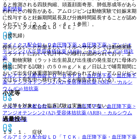
ると推測される四肢拘縮、頭蓋顔面奇形、肺低形成等があら
薬剤情報
われたとの報告がある。アムロジピンは動物実験で妊娠末期
に投与すると妊娠期間延長及び分娩時間延長することが認め
られている〔２．２、９．４．１参照〕。
イルアミクス配合錠ＬＤ「ＥＥ」
（授乳婦）
アイミクス配合錠ＬＤ
血圧降下薬・血圧降下薬 > アンジオ
授乳しないことが望ましい（イルベサルタンでは動物実験
テンシン2 (A2) 受容体拮抗薬 (ARB) ・カルシウム (Ca) 拮抗
（ラット）において乳汁中への移行が認められており、ま
薬
た、動物実験（ラット出生前及び出生後の発生並びに母体の
機能に関する試験）の５０ｍｇ／ｋｇ／日以上で哺育期間に
おいて出生仔体重増加抑制が認められており、アムロジピン
イルアミクス配合錠ＬＤ「ＤＳＰＢ」
血圧降下薬・血圧降下
ではヒト母乳中へ移行することが報告されている）。
薬 > アンジオテンシン2 (A2) 受容体拮抗薬 (ARB) ・カルシ
ウム (Ca) 拮抗薬
小児等
小児等を対象とした臨床試験は実施していない。
イルアミクス配合錠ＬＤ「ＪＧ」
血圧降下薬・血圧降下薬 >
アンジオテンシン2 (A2) 受容体拮抗薬 (ARB) ・カルシウム
過量投与
(Ca) 拮抗薬
１３．１． 症状
イルアミクス配合錠ＬＤ「ＴＣＫ」
血圧降下薬・血圧降下薬