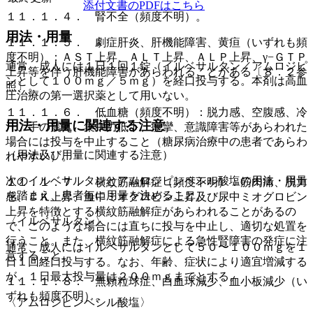
添付文書のPDFはこちら
１１．１．４． 腎不全（頻度不明）。
用法・用量
１１．１．５． 劇症肝炎、肝機能障害、黄疸（いずれも頻
度不明）：ＡＳＴ上昇、ＡＬＴ上昇、ＡＬＰ上昇、γ−ＧＴＰ
通常、成人には１日１回１錠（イルベサルタン／アムロジピ
上昇等を伴う肝機能障害があらわれることがある〔８．２参
ンとして１００ｍｇ／５ｍｇ）を経口投与する。本剤は高血
照〕。
圧治療の第一選択薬として用いない。
１１．１．６． 低血糖（頻度不明）：脱力感、空腹感、冷
用法・用量に関連する注意
汗、手の震え、集中力低下、痙攣、意識障害等があらわれた
場合には投与を中止すること（糖尿病治療中の患者であらわ
（用法及び用量に関連する注意）
れやすい）。
次のイルベサルタンとアムロジピンベシル酸塩の用法・用量
１１．１．７． 横紋筋融解症（頻度不明）：筋肉痛、脱力
を踏まえ、患者毎に用量を決めること。
感、ＣＫ上昇、血中ミオグロビン上昇及び尿中ミオグロビン
上昇を特徴とする横紋筋融解症があらわれることがあるの
〈イルベサルタン〉
で、このような場合には直ちに投与を中止し、適切な処置を
行うこと。また、横紋筋融解症による急性腎障害の発症に注
通常、成人にはイルベサルタンとして５０〜１００ｍｇを１
意すること。
日１回経口投与する。なお、年齢、症状により適宜増減する
が、１日最大投与量は２００ｍｇまでとする。
１１．１．８． 無顆粒球症、白血球減少、血小板減少（い
ずれも頻度不明）。
〈アムロジピンベシル酸塩〉