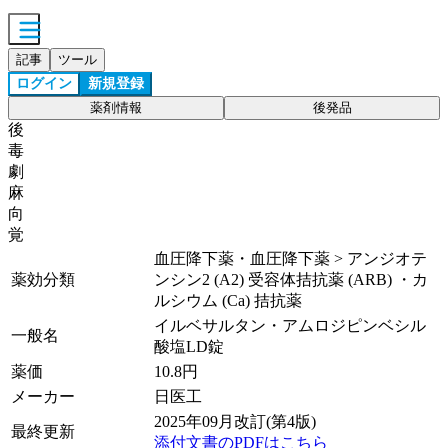
記事
ツール
ログイン
新規登録
薬剤情報
後発品
後
毒
劇
麻
向
覚
血圧降下薬・血圧降下薬 > アンジオテ
薬効分類
ンシン2 (A2) 受容体拮抗薬 (ARB) ・カ
ルシウム (Ca) 拮抗薬
イルベサルタン・アムロジピンベシル
一般名
酸塩LD錠
薬価
10.8
円
メーカー
日医工
2025年09月改訂(第4版)
最終更新
添付文書のPDFはこちら