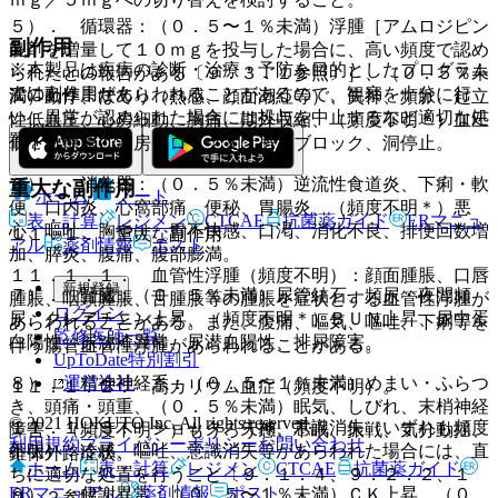
５）． 循環器：（０．５〜１％未満）浮腫［アムロジピン
副作用
製剤を増量して１０ｍｇを投与した場合に、高い頻度で認め
※本製品は疾病の診断・治療・予防を目的としたプログラム
られたとの報告がある〔９．３．１参照〕］、（０．５％未
ではありません。
次の副作用があらわれることがあるので、観察を十分に行
満）動悸、ほてり（熱感、顔面潮紅等）、失神、頻脈、起立
い、異常が認められた場合には投与を中止するなど適切な処
性低血圧、心房細動、胸痛、期外収縮、（頻度不明＊）血圧
置を行うこと。
低下、徐脈、洞房ブロック又は房室ブロック、洞停止。
６）． 消化器：（０．５％未満）逆流性食道炎、下痢・軟
重大な副作用
ホーム
ノート
便、口内炎、心窩部痛、便秘、胃腸炎、（頻度不明＊）悪
表・計算
レジメン
CTCAE
抗菌薬ガイド
ERマニュ
心、嘔吐、胸やけ、胃不快感、口渇、消化不良、排便回数増
１１．１． 重大な副作用
アル
薬剤情報
ポスト
加、膵炎、腹痛、腹部膨満。
１１．１．１． 血管性浮腫（頻度不明）：顔面腫脹、口唇
新規登録
７）． 腎臓：（０．５％未満）尿管結石、頻尿・夜間頻
腫脹、咽頭腫脹、舌腫脹等の腫脹を症状とする血管性浮腫が
ログイン
尿、クレアチニン上昇、（頻度不明＊）ＢＵＮ上昇、尿中蛋
あらわれることがある。また、腹痛、嘔気、嘔吐、下痢等を
監修医師一覧
白陽性、尿沈渣異常、尿潜血陽性、排尿障害。
伴う腸管血管性浮腫があらわれることがある。
UpToDate特別割引
運営会社
８）． 精神神経系：（０．５〜１％未満）めまい・ふらつ
１１．１．２． 高カリウム血症（頻度不明）。
き、頭痛・頭重、（０．５％未満）眠気、しびれ、末梢神経
© 2021 HOKUTO Inc. All rights reserved.
１１．１．３． ショック、失神、意識消失（いずれも頻度
障害、（頻度不明＊）もうろう感、不眠、振戦、気分動揺、
利用規約
プライバシーポリシー
お問い合わせ
不明）：冷感、嘔吐、意識消失等があらわれた場合には、直
錐体外路症状。
ホーム
表・計算
レジメン
CTCAE
抗菌薬ガイド
ちに適切な処置を行うこと〔９．１．４、９．２．２、１
ERマニュアル
薬剤情報
ポスト
９）． 代謝異常：（０．５〜１％未満）ＣＫ上昇、（０．
０．２参照〕。