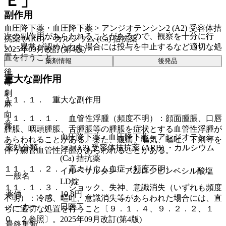
Ｅ」
副作用
血圧降下薬・血圧降下薬 > アンジオテンシン2 (A2) 受容体拮
次の副作用があらわれることがあるので、観察を十分に行
抗薬 (ARB) ・カルシウム (Ca) 拮抗薬
い、異常が認められた場合には投与を中止するなど適切な処
2025年09月改訂(第4版)
置を行うこと。
薬剤情報
後発品
後
重大な副作用
毒
劇
１１．１． 重大な副作用
麻
向
１１．１．１． 血管性浮腫（頻度不明）：顔面腫脹、口唇
覚
腫脹、咽頭腫脹、舌腫脹等の腫脹を症状とする血管性浮腫が
血圧降下薬・血圧降下薬 > アンジオテンシ
あらわれることがある。また、腹痛、嘔気、嘔吐、下痢等を
薬効分類
ン2 (A2) 受容体拮抗薬 (ARB) ・カルシウム
伴う腸管血管性浮腫があらわれることがある。
(Ca) 拮抗薬
１１．１．２． 高カリウム血症（頻度不明）。
イルベサルタン・アムロジピンベシル酸塩
一般名
LD錠
１１．１．３． ショック、失神、意識消失（いずれも頻度
薬価
10.8
円
不明）：冷感、嘔吐、意識消失等があらわれた場合には、直
メーカー
日医工
ちに適切な処置を行うこと〔９．１．４、９．２．２、１
2025年09月改訂(第4版)
０．２参照〕。
最終更新