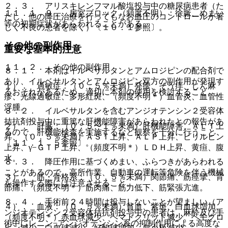
２．３． アリスキレンフマル酸塩投与中の糖尿病患者（た
１１．１．９． 房室ブロック（頻度不明）：徐脈、めまい
だし、他の降圧治療を行ってもなお血圧のコントロールが著
等の初期症状があらわれることがある。
しく不良の患者を除く）〔１０．１参照〕。
その他の副作用
重要な基本的注意
１１．２． その他の副作用
８．１． 本剤はイルベサルタンとアムロジピンの配合剤で
あり、イルベサルタンとアムロジピン双方の副作用が発現す
１）． 過敏症：（０．５％未満）発疹、そう痒、じん麻
るおそれがあるため、適切に本剤の使用を検討すること。
疹、光線過敏症、多形紅斑、（頻度不明＊）血管炎、血管性
浮腫。
８．２． イルベサルタンを含むアンジオテンシン２受容体
拮抗剤投与中に重篤な肝機能障害があらわれたとの報告があ
２）． 肝臓：（０．５〜１％未満）肝機能障害、ＡＬＴ上
るので、肝機能検査を実施するなど観察を十分に行うこと
昇、（０．５％未満）ＡＳＴ上昇、ＡＬＰ上昇、ビリルビン
〔１１．１．５参照〕。
上昇、γ−ＧＴＰ上昇、（頻度不明＊）ＬＤＨ上昇、黄疸、腹
水。
８．３． 降圧作用に基づくめまい、ふらつきがあらわれる
ことがあるので、高所作業、自動車の運転等危険を伴う機械
３）． 筋・骨格系：（０．５％未満）関節痛、筋痙攣、背
を操作する際には注意させること。
部痛、（頻度不明＊）筋肉痛、筋力低下、筋緊張亢進。
８．４． 手術前２４時間は投与しないことが望ましい（ア
４）． 血液：（０．５％未満）貧血、紫斑、白血球増加、
ンジオテンシン２受容体拮抗剤投与中の患者は、麻酔及び手
（頻度不明＊）赤血球減少、ヘマトクリット減少、ヘモグロ
術中にレニン−アンジオテンシン系の抑制作用による高度な
ビン減少、白血球減少、好酸球増加、血小板減少。