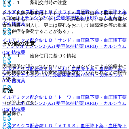
１４．１． 薬剤交付時の注意
イルアミクス配合錠ＬＤ「サワイ」
血圧降下薬・血圧降下薬
ＰＴＰ包装の薬剤はＰＴＰシートから取り出して服用するよ
> アンジオテンシン2 (A2) 受容体拮抗薬 (ARB) ・カルシウム
う指導すること（ＰＴＰシートの誤飲により、硬い鋭角部が
(Ca) 拮抗薬
食道粘膜へ刺入し、更には穿孔をおこして縦隔洞炎等の重篤
な合併症を併発することがある）。
イルアミクス配合錠ＬＤ「サンド」
血圧降下薬・血圧降下薬
その他の注意
> アンジオテンシン2 (A2) 受容体拮抗薬 (ARB) ・カルシウム
(Ca) 拮抗薬
１５．１． 臨床使用に基づく情報
因果関係は明らかではないが、アムロジピンによる治療中に
イルアミクス配合錠ＬＤ「三和」
血圧降下薬・血圧降下薬 >
心筋梗塞や不整脈（心室性頻拍を含む）がみられたとの報告
アンジオテンシン2 (A2) 受容体拮抗薬 (ARB) ・カルシウム
がある。
(Ca) 拮抗薬
貯法
イルアミクス配合錠ＬＤ「トーワ」
血圧降下薬・血圧降下薬
（保管上の注意）
> アンジオテンシン2 (A2) 受容体拮抗薬 (ARB) ・カルシウム
(Ca) 拮抗薬
室温保存。
イルアミクス配合錠ＬＤ「ＶＴＲＳ」
血圧降下薬・血圧降下