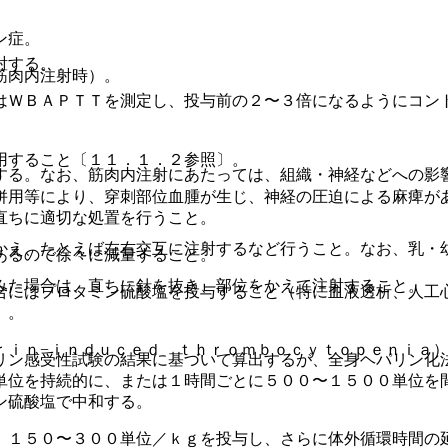
ン症。
射する。
筋肉内注射時）。
はＷＢＡＰＴＴを測定し、投与前の２〜３倍になるようにコン
用すること〔１１．１．２参照〕。
する。なお、筋肉内注射にあたっては、組織・神経などへの影
併用等により、穿刺部位血腫が生じ、神経の圧迫による麻痺が
。
直ちに適切な処置を行うこと。
かえ、たとえば左右交互に注射するなど行うこと。なお、乳・
あるので徐々に減量すること。
みた場合は、直ちに針を抜き、部位をかえて注射すること。
合にはプロタミン硫酸塩を投与すること（特に血液透析、人工
〕。
ｒｉｎ−ｉｎｄｕｃｅｄ ｔｈｒｏｍｂｏｃｙｔｏｐｅｎｉａ
リン感受性試験の結果に基づいて算出するが、全身ヘパリン化
。
単位を持続的に、または１時間ごとに５００〜１５００単位を
ン硫酸塩で中和する。
、１５０〜３００単位／ｋｇを投与し、さらに体外循環時間の