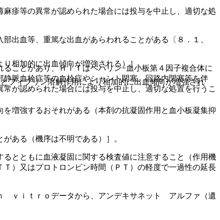
蕁麻疹等の異常が認められた場合には投与を中止し、適切な処
入部出血等、重篤な出血があらわれることがある〔８．１、
より相加的に出血傾向が増強される）］。
れることがあり、ＨＩＴはヘパリン−血小板第４因子複合体に
部静脈血栓症等の血栓症やシャント閉塞、回路内閉塞等を伴
用とフィブリン溶解作用により相加的に出血傾向が増強され
異常が認められた場合には投与を中止し、適切な処置を行うこ
向を増強するおそれがある（本剤の抗凝固作用と血小板凝集抑
とがある（機序は不明である）］。
するとともに血液凝固に関する検査値に注意すること（作用機
ＴＴ）又はプロトロンビン時間（ＰＴ）の軽度で一過性の延長
ｎ ｖｉｔｒｏデータから、アンデキサネット アルファ（遺
。