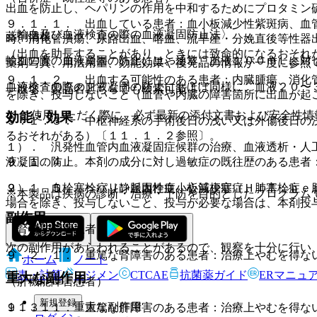
出血を防止し、ヘパリンの作用を中和するためにプロタミン
９．１．１． 出血している患者：血小板減少性紫斑病、血
〈輸血及び血液検査の際の血液凝固防止法〉
薬剤情報
時、消化管潰瘍、尿路出血、喀血、流早産・分娩直後等性器
（出血を助長することがあり、ときには致命的になるおそれ
輸血の際の血液凝固の防止には、通常、血液１００ｍＬに対
薬剤写真、用法用量、効能効果や後発品の情報が一度に参照
９．１．２． 出血する可能性のある患者：内臓腫瘍、消化
血液検査の際の血液凝固の防止にもほぼ同様に、血液２０〜
一般名、製品名どちらでも検索可能！
を除き、投与しないこと（血管や内臓の障害箇所に出血が起
※ ご使用いただく際に、必ず最新の添付文書および安全性情
効能・効果
９．１．３． 中枢神経系の手術後日の浅い又は外傷後日の
るおそれがある）〔１１．１．２参照〕。
１）． 汎発性血管内血液凝固症候群の治療、血液透析・人
液凝固の防止。
９．１．４． 本剤の成分に対し過敏症の既往歴のある患者
２）． 血栓塞栓症（静脈血栓症、心筋梗塞症、肺塞栓症、
９．１．５． ヘパリン起因性血小板減少症（ＨＩＴ：ｈｅ
※本製品は疾病の診断・治療・予防を目的としたプログラム
場合を除き、投与しないこと、投与が必要な場合は、本剤投
副作用
（腎機能障害患者）
次の副作用があらわれることがあるので、観察を十分に行い
９．２．１． 重篤な腎障害のある患者：治療上やむを得な
ホーム
ノート
表・計算
レジメン
CTCAE
抗菌薬ガイド
ERマニュ
重大な副作用
（肝機能障害患者）
新規登録
１１．１． 重大な副作用
９．３．１． 重篤な肝障害のある患者：治療上やむを得な