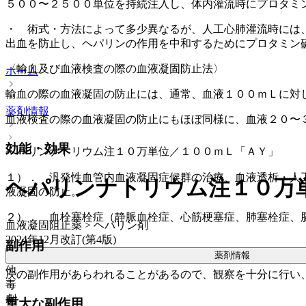
５００〜２５００単位を持続注入し、体内灌流時にプロタミ
・ 術式・方法によって多少異なるが、人工心肺灌流時には
出血を防止し、ヘパリンの作用を中和するためにプロタミン
〈輸血及び血液検査の際の血液凝固防止法〉
ホーム
輸血の際の血液凝固の防止には、通常、血液１００ｍＬに対
薬剤情報
血液検査の際の血液凝固の防止にもほぼ同様に、血液２０〜
効能・効果
ヘパリンナトリウム注１０万単位／１００ｍＬ「ＡＹ」
１）． 汎発性血管内血液凝固症候群の治療、血液透析・人
ヘパリンナトリウム注１０万
液凝固の防止。
２）． 血栓塞栓症（静脈血栓症、心筋梗塞症、肺塞栓症、
血液凝固阻止薬 > ヘパリン剤
2024年12月改訂(第4版)
副作用
薬剤情報
他
次の副作用があらわれることがあるので、観察を十分に行い
毒
劇
重大な副作用