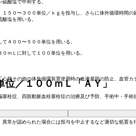
ン硫酸塩で中和する。
、１５０〜３００単位／ｋｇを投与し、さらに体外循環時間の
硫酸塩を用いる。
して４００〜５００単位を用いる。
３０ｍＬに対して１００単位を用いる。
工心肺その他の体外循環装置使用時の血液凝固の防止、血管カ
単位／１００ｍＬ「ＡＹ」
脳塞栓症、四肢動脈血栓塞栓症の治療及び予防、手術中・手術
、異常が認められた場合には投与を中止するなど適切な処置を