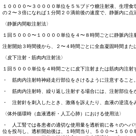
１００００〜３００００単位を５％ブドウ糖注射液、生理食
の２〜３倍になれば１分間２０滴前後の速度で、静脈内に点
〈静脈内間歇注射法〉
１回５０００〜１００００単位を４〜８時間ごとに静脈内注
注射開始３時間後から、２〜４時間ごとに全血凝固時間また
〈皮下注射・筋肉内注射法〉
１回５０００単位を４時間ごとに皮下注射または筋肉内注射
・ 筋肉内注射時神経走行部位をさけるように注意すること
・ 筋肉内注射時、繰り返し注射する場合には、注射部位を
・ 注射針を刺入したとき、激痛を訴えたり、血液の逆流を
〈体外循環時（血液透析・人工心肺）における使用法〉
・ 人工腎では各患者の適切な使用量を透析前に各々のヘパ
位を投与し、透析開始後は、１時間当り、５００〜１５００