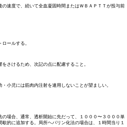
後の速度で、続いて全血凝固時間またはＷＢＡＰＴＴが投与前
トロールする。
響をさけるため、次記の点に配慮すること。
幼・小児には筋肉内注射を連用しないことが望ましい。
法の場合、通常、透析開始に先だって、１０００〜３０００単
間歇的に追加する。局所ヘパリン化法の場合は、１時間当り１