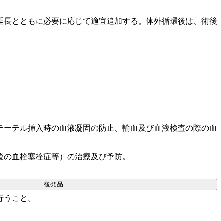
延長とともに必要に応じて適宜追加する。体外循環後は、術後
テーテル挿入時の血液凝固の防止、輸血及び血液検査の際の血
後の血栓塞栓症等）の治療及び予防。
後発品
行うこと。