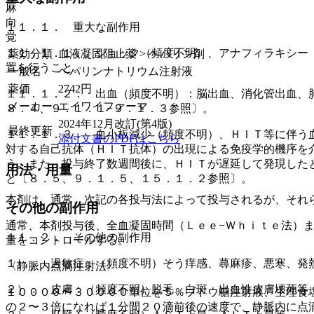
麻
向
１１．１． 重大な副作用
覚
１１．１．１． ショック（頻度不明）、アナフィラキシー
薬効分類
血液凝固阻止薬 > ヘパリン剤
置を行うこと。
一般名
ヘパリンナトリウム注射液
薬価
2742
円
１１．１．２． 出血（頻度不明）：脳出血、消化管出血、
メーカー
エイワイファーマ
８．４、９．１．１−９．１．３参照〕。
2024年12月改訂(第4版)
最終更新
１１．１．３． 血小板減少（頻度不明）、ＨＩＴ等に伴う
添付文書のPDFはこちら
対する自己抗体（ＨＩＴ抗体）の出現による免疫学的機序を
う。また、投与終了数週間後に、ＨＩＴが遅延して発現した
用法・用量
と〔８．５、９．１．５、１５．１．２参照〕。
本剤は、通常、次記の各投与法によって投与されるが、それ
その他の副作用
通常、本剤投与後、全血凝固時間（Ｌｅｅ−Ｗｈｉｔｅ法）
１１．２． その他の副作用
量をコントロールする。
１）． 過敏症：（頻度不明）そう痒感、蕁麻疹、悪寒、発
〈静脈内点滴注射法〉
２）． 皮膚：（頻度不明）脱毛、白斑、出血性皮膚壊死等
１００００〜３００００単位を５％ブドウ糖注射液、生理食
の２〜３倍になれば１分間２０滴前後の速度で、静脈内に点