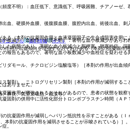
（頻度不明）：血圧低下、意識低下、呼吸困難、チアノーゼ、
肺出血、硬膜外血腫、後腹膜血腫、腹腔内出血、術後出血、刺
がある（本剤の抗凝固作用と血液凝固因子の生合成阻害作用に
血小板減少・血栓症（頻度不明）：著明な血小板減少があらわ
Rマニュアル
薬剤情報
ポスト
介した病態であり、著明な血小板減少と脳梗塞、肺塞栓症、深
剤の作用が出血傾向を増強するおそれがある（本剤の抗凝固作
との報告もあるので、著明な血小板数減少や血栓症を疑わせる
ピリダモール、チクロピジン塩酸塩等）［本剤の作用が出血傾
リス製剤）、ニトログリセリン製剤［本剤の作用が減弱するこ
ではありません。
抗凝固作用が増強されるおそれがあるので、患者の状態を観察
熱、鼻炎、気管支喘息、流涙等。
抗凝固剤の併用中に活性化部分トロンボプラスチン時間（ＡＰ
。
剤の抗凝固作用が減弱しヘパリン抵抗性を示すことがある（Ｉ
し、本剤の抗凝固作用を減弱させることが示唆されている）］
ン症。