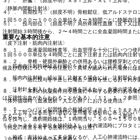
３）． 肝臓：（頻度不明）ＡＳＴ上昇・ＡＬＴ上昇等。
〈静脈内間歇注射法〉
４）． 長期投与：（頻度不明）骨粗鬆症、低アルドステロ
１回５０００〜１００００単位を４〜８時間ごとに静脈内注
５）． 投与部位：（頻度不明）局所疼痛性血腫（皮下又は
注射開始３時間後から、２〜４時間ごとに全血凝固時間また
重要な基本的注意
〈皮下注射・筋肉内注射法〉
８．１． 血液凝固能検査等、出血管理を十分に行いつつ使
１回５０００単位を４時間ごとに皮下注射または筋肉内注射
８．２． 脊椎・硬膜外麻酔との併用あるいは腰椎穿刺との
・ 筋肉内注射時神経走行部位をさけるように注意すること
候及び症状について十分注意し、異常が認められた場合には
・ 筋肉内注射時、繰り返し注射する場合には、注射部位を
８．３． 急に投与を中止した場合、血栓を生じるおそれが
・ 注射針を刺入したとき、激痛を訴えたり、血液の逆流を
８．４． 本剤の抗凝固作用を急速に中和する必要のある場
は反跳性出血があらわれることがある）〔１１．１．２参照
〈体外循環時（血液透析・人工心肺）における使用法〉
８．５． ヘパリン起因性血小板減少症（ＨＩＴ：ｈｅｐａ
・ 人工腎では各患者の適切な使用量を透析前に各々のヘパ
すること〔９．１．５、１１．１．３、１５．１．２参照〕
位を投与し、透析開始後は、１時間当り、５００〜１５００
５００〜２５００単位を持続注入し、体内灌流時にプロタミ
（特定の背景を有する患者に関する注意）
・ 術式・方法によって多少異なるが、人工心肺灌流時には
（合併症・既往歴等のある患者）