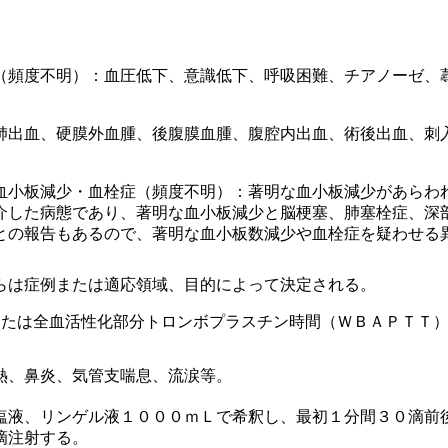
（頻度不明）：血圧低下、意識低下、呼吸困難、チアノーゼ、
肺出血、硬膜外血腫、後腹膜血腫、腹腔内出血、術後出血、刺
血小板減少・血栓症（頻度不明）：著明な血小板減少があらわ
介した病態であり、著明な血小板減少と脳梗塞、肺塞栓症、深
との報告もあるので、著明な血小板数減少や血栓症を疑わせる
らは症例または適応領域、目的によって決定される。
または全血活性化部分トロンボプラスチン時間（ＷＢＡＰＴＴ
熱、鼻炎、気管支喘息、流涙等。
。
塩液、リンゲル液１０００ｍＬで希釈し、最初１分間３０滴前
滴注射する。