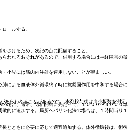
トロールする。
響をさけるため、次記の点に配慮すること。
あらわれるおそれがあるので、併用する場合には神経障害の徴
幼・小児には筋肉内注射を連用しないことが望ましい。
心肺による血液体外循環終了時に抗凝固作用を中和する場合に
）があらわれることがあるので、本剤投与後は血小板数を測定
法の場合、通常、透析開始に先だって、１０００〜３０００単
間歇的に追加する。局所ヘパリン化法の場合は、１時間当り１
延長とともに必要に応じて適宜追加する。体外循環後は、術後