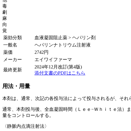
毒
劇
麻
向
覚
薬効分類
血液凝固阻止薬 > ヘパリン剤
一般名
ヘパリンナトリウム注射液
薬価
2742
円
メーカー
エイワイファーマ
2024年12月改訂(第4版)
最終更新
添付文書のPDFはこちら
用法・用量
本剤は、通常、次記の各投与法によって投与されるが、それ
通常、本剤投与後、全血凝固時間（Ｌｅｅ−Ｗｈｉｔｅ法）
量をコントロールする。
〈静脈内点滴注射法〉