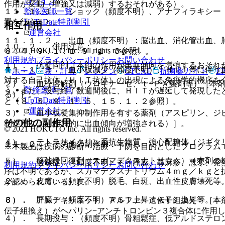
ログイン
作用が変動（増強又は減弱）するおそれがある）。
監修医師一覧
１１．１．１． ショック（頻度不明）、アナフィラキシー
UpToDate特別割引
置を行うこと。
相互作用
運営会社
１１．１．２． 出血（頻度不明）：脳出血、消化管出血、
１０．２． 併用注意：
© 2021 HOKUTO Inc. All rights reserved.
８．４、９．１．１−９．１．３参照〕。
利用規約
プライバシーポリシー
お問い合わせ
１）． 抗凝固剤［本剤の作用が出血傾向を増強するおそれ
１１．１．３． 血小板減少（頻度不明）、ＨＩＴ等に伴う
ホーム
表・計算
レジメン
CTCAE
抗菌薬ガイド
E
対する自己抗体（ＨＩＴ抗体）の出現による免疫学的機序を
２）． 血栓溶解剤（ウロキナーゼ、ｔ−ＰＡ製剤等）［本
監修医師一覧
う。また、投与終了数週間後に、ＨＩＴが遅延して発現した
る）］。
UpToDate特別割引
と〔８．５、９．１．５、１５．１．２参照〕。
運営会社
３）． 血小板凝集抑制作用を有する薬剤（アスピリン、ジ
その他の副作用
制作用により相加的に出血傾向が増強される）］。
© 2021 HOKUTO Inc. All rights reserved.
４）． テトラサイクリン系抗生物質、強心配糖体（ジギタ
１１．２． その他の副作用
※本製品は疾病の診断・治療・予防を目的としたプログラム
５）． 筋弛緩回復剤（スガマデクスナトリウム）［本剤の
１）． 過敏症：（頻度不明）そう痒感、蕁麻疹、悪寒、発
利用規約
プライバシーポリシー
お問い合わせ
序は不明であるが、スガマデクスナトリウム４ｍｇ／ｋｇと
２）． 皮膚：（頻度不明）脱毛、白斑、出血性皮膚壊死等
が認められている）］。
３）． 肝臓：（頻度不明）ＡＳＴ上昇・ＡＬＴ上昇等。
６）． アンデキサネット アルファ＜遺伝子組換え＞［本
伝子組換え）がヘパリン−アンチトロンビン３複合体に作用
４）． 長期投与：（頻度不明）骨粗鬆症、低アルドステロ