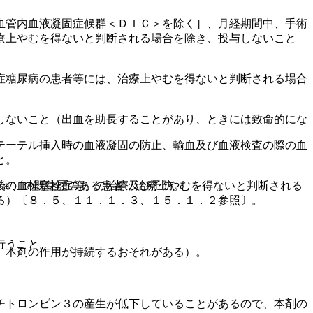
血管内血液凝固症候群＜ＤＩＣ＞を除く］、月経期間中、手術
療上やむを得ないと判断される場合を除き、投与しないこと
症糖尿病の患者等には、治療上やむを得ないと判断される場合
しないこと（出血を助長することがあり、ときには致命的にな
テーテル挿入時の血液凝固の防止、輸血及び血液検査の際の血
と。
後の血栓塞栓症等）の治療及び予防。
ｉａ）の既往歴のある患者：治療上やむを得ないと判断される
る）〔８．５、１１．１．３、１５．１．２参照〕。
行うこと。
、本剤の作用が持続するおそれがある）。
チトロンビン３の産生が低下していることがあるので、本剤の