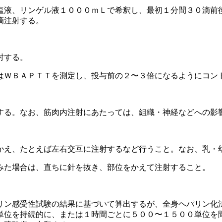
塩液、リンゲル液１０００ｍＬで希釈し、最初１分間３０滴前
滴注射する。
射する。
はＷＢＡＰＴＴを測定し、投与前の２〜３倍になるようにコン
する。なお、筋肉内注射にあたっては、組織・神経などへの影
。
かえ、たとえば左右交互に注射するなど行うこと。なお、乳・
みた場合は、直ちに針を抜き、部位をかえて注射すること。
リン感受性試験の結果に基づいて算出するが、全身ヘパリン化
単位を持続的に、または１時間ごとに５００〜１５００単位を