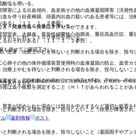
硫酸塩を用いる。
管障害による出血傾向、血友病その他の血液凝固障害［汎発性
出血を伴う妊産褥婦、頭蓋内出血の疑いのある患者等には、治
がある）〔１１．１．２参照〕。
して４００〜５００単位を用いる。
でき、関連情報へ簡単にアクセスができます。
管憩室炎、大腸炎、亜急性細菌性心内膜炎、重症高血圧症、重
３０ｍＬに対して１００単位を用いる。
こるおそれがある）〔１１．１．２参照〕。
報も併せてご確認下さい。
浅い患者：治療上やむを得ないと判断される場合を除き、投与
工心肺その他の体外循環装置使用時の血液凝固の防止、血管カ
：治療上やむを得ないと判断される場合を除き、投与しないこ
脳塞栓症、四肢動脈血栓塞栓症の治療及び予防、手術中・手術
ｐａｒｉｎ−ｉｎｄｕｃｅｄ ｔｈｒｏｍｂｏｃｙｔｏｐｅｎ
ではありません。
与後は血小板数を測定すること（ＨＩＴがあらわれることがあ
、異常が認められた場合には投与を中止するなど適切な処置を
いと判断される場合を除き、投与しないこと（排泄が障害され
アル
薬剤情報
ポスト
いと判断される場合を除き、投与しないこと（凝固因子やアン