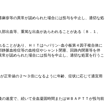
蕁麻疹等の異常が認められた場合には投与を中止し、適切な処
入部出血等、重篤な出血があらわれることがある〔８．１、
れることがあり、ＨＩＴはヘパリン−血小板第４因子複合体に
部静脈血栓症等の血栓症やシャント閉塞、回路内閉塞等を伴
異常が認められた場合には投与を中止し、適切な処置を行うこ
）が正常値の２〜３倍になるように年齢、症状に応じて適宜用
後の速度で、続いて全血凝固時間またはＷＢＡＰＴＴが投与前