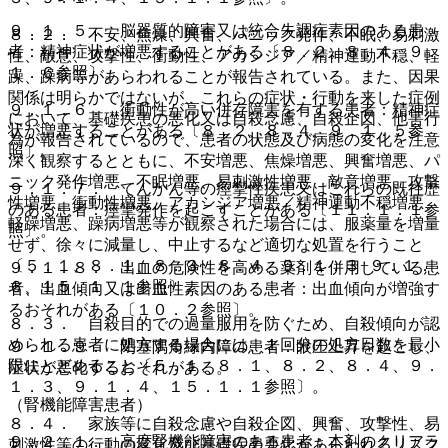
９．１．５． 脳器質的障害又は統合失調症素因のある患
８．２． 不安、焦燥、興奮、パニック発作、不眠、易刺激
者：精神症状が増悪することがある〔８．２、８．４、９．
性、敵意、攻撃性、衝動性、アカシジア／精神運動不穏、軽
１．６参照〕。
躁、躁病等があらわれることが報告されている。また、因果
関係は明らかではないが、これらの症状・行動を来した症例
９．１．６． 衝動性が高い併存障害を有する患者：精神症
において、基礎疾患の悪化又は自殺念慮、自殺企図、他害行
状が増悪することがある〔８．２、８．４、９．１．５参
為が報告されているので、患者の状態及び病態の変化を注意
照〕。
深く観察するとともに、不安増悪、焦燥増悪、興奮増悪、パ
ニック発作増悪、不眠増悪、易刺激性増悪、敵意増悪、攻撃
９．１．７． てんかん等の痙攣性疾患又はこれらの既往歴
性増悪、衝動性増悪、アカシジア増悪／精神運動不穏増悪、
のある患者：痙攣発作を起こすことがある〔１１．１．１参
軽躁増悪、躁病増悪等が観察された場合には、服薬量を増量
照〕。
せず、徐々に減量し、中止するなど適切な処置を行うこと
〔５．１、８．１、８．３、８．４、９．１．３−９．１．
９．１．８． 出血の危険性を高める薬剤を併用している患
６、１５．１．１参照〕。
者、出血傾向又は出血性素因のある患者：出血傾向が増強す
るおそれがある〔１０．２参照〕。
８．３． 自殺目的での過量服用を防ぐため、自殺傾向が認
められる患者に処方する場合には、１回分の処方日数を最小
９．１．９． 閉塞隅角緑内障の患者：眼圧上昇を起こし、
限にとどめること〔５．１、８．１、８．２、８．４、９．
症状が悪化するおそれがある。
１．３、９．１．４、１５．１．１参照〕。
（腎機能障害患者）
８．４． 家族等に自殺念慮や自殺企図、興奮、攻撃性、易
９．２．１． 高度腎機能障害のある患者：本剤のクリアラ
刺激性等の行動の変化及び基礎疾患悪化があらわれるリスク