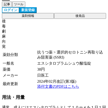
記事
ツール
ログイン
新規登録
薬剤情報
後発品
後
毒
劇
麻
向
覚
抗うつ薬 > 選択的セロトニン再取り込
薬効分類
み阻害薬 (SSRI)
一般名
エスシタロプラムシュウ酸塩錠
薬価
38
円
メーカー
日医工
2024年02月改訂(第3版)
最終更新
添付文書のPDFはこちら
用法・用量
通常、成人にはエスシタロプラムとして１０ｍｇを１日１回