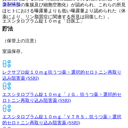
薬剤情報
ファージの集簇及び細胞空胞化）が認められ、これらの所見
はヒトにおける曝露量よりも低い曝露量より認められた（休
薬により、リン脂質症に関連する所見は回復した）。
エスシタロプラム錠１０ｍｇ「日医工」
貯法
（保管上の注意）
室温保存。
レクサプロ錠１０ｍｇ
抗うつ薬 > 選択的セロトニン再取り
込み阻害薬 (SSRI)
エスシタロプラム錠１０ｍｇ「ＪＧ」
抗うつ薬 > 選択的セ
ロトニン再取り込み阻害薬 (SSRI)
エスシタロプラム錠１０ｍｇ「ＶＴＲＳ」
抗うつ薬 > 選択
的セロトニン再取り込み阻害薬 (SSRI)