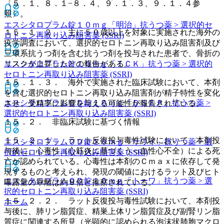
〔５．１、８．１−８．４、９．１．３、９．１．４参
照〕。
エスシタロプラム錠１０ｍｇ「明治」
抗うつ薬 > 選択的セ
１５．１．２． 主に５０歳以上を対象に実施された海外の
ロトニン再取り込み阻害薬 (SSRI)
疫学調査において、選択的セロトニン再取り込み阻害剤及び
三環系抗うつ剤を含む抗うつ剤を投与された患者で、骨折の
リスクが上昇したとの報告がある。
エスシタロプラム錠１０ｍｇ「ＴＣＫ」
抗うつ薬 > 選択的
セロトニン再取り込み阻害薬 (SSRI)
１５．１．３． 海外で実施された臨床試験において、本剤
を含む選択的セロトニン再取り込み阻害剤が精子特性を変化
エスシタロプラムＯＤ錠１０ｍｇ「ＤＳＥＰ」
抗うつ薬 >
させ、受精率に影響を与える可能性が報告されている。
選択的セロトニン再取り込み阻害薬 (SSRI)
１５．２． 非臨床試験に基づく情報
１５．２．１． ラット反復投与毒性試験において、本剤投
エスシタロプラムＯＤ錠１０ｍｇ「サワイ」
抗うつ薬 > 選
与後に、心毒性（心筋炎に基づくうっ血性心不全）による死
択的セロトニン再取り込み阻害薬 (SSRI)
亡が認められている。心毒性は本剤のＣｍａｘに依存して発
現するものと考えられ、発現の閾値におけるラット及びヒト
エスシタロプラムＯＤ錠１０ｍｇ「トーワ」
抗うつ薬 > 選
曝露量の乖離は約８倍と推察されている。
択的セロトニン再取り込み阻害薬 (SSRI)
１５．２．２． ラット反復投与毒性試験において、本剤投
ホーム
与後に、肺リン脂質症、精巣上体リン脂質症及び副腎リン脂
質症に関連する所見（光顕的に認められる泡沫状肺胞マクロ