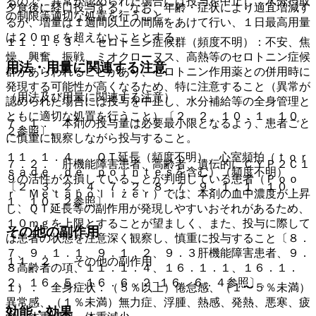
るので、異常が認められた場合には投与を中止し、水分摂取
夕食後に経口投与する。なお、年齢・症状により適宜増減す
の制限等適切な処置を行うこと。
るが、増量は１週間以上の間隔をあけて行い、１日最高用量
は２０ｍｇを超えないこととする。
１１．１．３． セロトニン症候群（頻度不明）：不安、焦
燥、興奮、振戦、ミオクローヌス、高熱等のセロトニン症候
用法・用量に関連する注意
群があらわれることがあり、セロトニン作用薬との併用時に
発現する可能性が高くなるため、特に注意すること（異常が
（用法及び用量に関連する注意）
認められた場合には投与を中止し、水分補給等の全身管理と
ともに適切な処置を行うこと）〔２．２、１０．１、１０．
７．１． 本剤の投与量は必要最小限となるよう、患者ごと
２参照〕。
に慎重に観察しながら投与すること。
１１．１．４． ＱＴ延長（頻度不明）、心室頻拍（ｔｏｒ
７．２． 肝機能障害患者、高齢者、遺伝的にＣＹＰ２Ｃ１
ｓａｄｅ ｄｅ ｐｏｉｎｔｅｓを含む）（頻度不明）
９の活性が欠損していることが判明している患者（Ｐｏｏ
〔２．３、２．４、７．２、８．７、９．１．１、１０．
ｒ Ｍｅｔａｂｏｌｉｚｅｒ）では、本剤の血中濃度が上昇
１、１０．２参照〕。
し、ＱＴ延長等の副作用が発現しやすいおそれがあるため、
１０ｍｇを上限とすることが望ましく、また、投与に際して
その他の副作用
は患者の状態を注意深く観察し、慎重に投与すること〔８．
７、９．１．１、９．１．２、９．３肝機能障害患者、９．
１１．２． その他の副作用
８高齢者の項、１１．１．４、１６．１．１、１６．１．
２、１６．５、１６．６．２−１６．６．４参照〕。
１）． 全身症状：（５％以上）倦怠感、（１〜５％未満）
異常感、（１％未満）無力症、浮腫、熱感、発熱、悪寒、疲
効能・効果