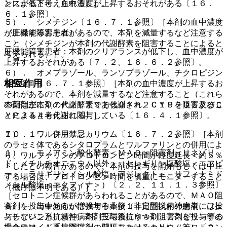
ンスが低下し、血中濃度が上昇するおそれがある〔１６．
とによると考えられる）］。
６．１参照〕。
５）． シメチジン〔１６．７．１参照〕［本剤の血中濃度
（肝機能障害患者）
が上昇するおそれがあるので、本剤を減量するなど注意する
こと（シメチジンが本剤の代謝酵素を阻害することによると
肝機能障害患者：本剤のクリアランスが低下し、血中濃度が
考えられる）］。
上昇するおそれがある〔７．２、１６．６．２参照〕。
６）． オメプラゾール、ランソプラゾール、チクロピジン
相互作用
塩酸塩〔１６．７．１参照〕［本剤の血中濃度が上昇するお
それがあるので、本剤を減量するなど注意すること（これら
本剤は主にＣＹＰ２Ｃ１９で代謝され、ＣＹＰ２Ｄ６及びＣ
の薬剤が本剤の代謝酵素であるＣＹＰ２Ｃ１９を阻害するこ
ＹＰ３Ａ４も代謝に関与している〔１６．４．１参照〕。
とによると考えられる）］。
１０．１． 併用禁忌：
７）． ワルファリンカリウム〔１６．７．２参照〕［本剤
のラセミ体であるシタロプラムとワルファリンとの併用によ
１）． モノアミン酸化酵素＜ＭＡＯ＞阻害剤＜リネゾリ
り、ワルファリンのプロトロンビン時間が軽度延長＜約５％
ド・メチルチオニニウム以外＞（セレギリン塩酸塩＜エフピ
＞したとの報告があるので、本剤の投与を開始もしくは中止
ー＞、ラサギリンメシル酸塩＜アジレクト＞、サフィナミド
する場合は、プロトロンビン時間を慎重にモニターすること
メシル酸塩＜エクフィナ＞）〔２．２、１１．１．３参照〕
（機序は不明である）］。
［セロトニン症候群があらわれることがあるので、ＭＡＯ阻
害剤を投与中あるいは投与中止後１４日間以内の患者には投
８）． 出血傾向が増強する薬剤（非定型抗精神病剤、フェ
与しないこと（また、本剤投与後にＭＡＯ阻害剤を投与する
ノチアジン系抗精神病剤、三環系抗うつ剤、アスピリン等の