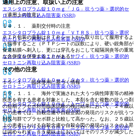
適用上の注意、取扱い上の注意
エスシタロプラム錠１０ｍｇ「ＪＧ」
抗うつ薬 > 選択的セ
（適用上の注意）
ロトニン再取り込み阻害薬 (SSRI)
１４．１． 薬剤交付時の注意
エスシタロプラム錠１０ｍｇ「ＶＴＲＳ」
抗うつ薬 > 選択
ＰＴＰ包装の薬剤はＰＴＰシートから取り出して服用するよ
的セロトニン再取り込み阻害薬 (SSRI)
う指導すること（ＰＴＰシートの誤飲により、硬い鋭角部が
食道粘膜へ刺入し、更には穿孔をおこして縦隔洞炎等の重篤
エスシタロプラム錠１０ｍｇ「サワイ」
な合併症を併発することがある）。
抗うつ薬 > 選択的
セロトニン再取り込み阻害薬 (SSRI)
その他の注意
エスシタロプラム錠１０ｍｇ「タカタ」
抗うつ薬 > 選択的
１５．１． 臨床使用に基づく情報
セロトニン再取り込み阻害薬 (SSRI)
１５．１．１． 海外で実施された大うつ病性障害等の精神
疾患を有する患者を対象とした、本剤を含む複数の抗うつ剤
エスシタロプラム錠１０ｍｇ「トーワ」
抗うつ薬 > 選択的
の短期プラセボ対照臨床試験の検討結果において、２４歳以
セロトニン再取り込み阻害薬 (SSRI)
下の患者では、自殺念慮や自殺企図の発現のリスクが抗うつ
剤投与群でプラセボ群と比較して高かった。なお、２５歳以
上の患者における自殺念慮や自殺企図の発現のリスクの上昇
エスシタロプラム錠１０ｍｇ「ニプロ」
抗うつ薬 > 選択的
は認められず、６５歳以上においてはそのリスクが減少した
セロトニン再取り込み阻害薬 (SSRI)