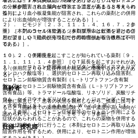
場合には、１４日間以上の間隔をあけること）（セロトニン
非ステロイド系抗炎症剤、ワルファリンカリウム等）〔９．
の分解が阻害され、脳内セロトニン濃度が高まると考えられ
１．８参照〕［出血傾向が増強することがある（ＳＳＲＩの
る）］。
投与により血小板凝集能が阻害され、これらの薬剤との併用
により出血傾向が増強することがある）］。
２）． ピモジド〔２．３、１１．１．４、１６．７．２参
照〕［本剤のラセミ体であるシタロプラムとピモジドとの併
９）． アルコール（飲酒）［本剤服用中は飲酒を避けるこ
用により、ＱＴ延長が発現したとの報告がある（機序は不明
とが望ましい（他の抗うつ剤で作用の増強が報告されてい
である）］。
る）］。
１０．２． 併用注意：
１０）． ＱＴ延長を起こすことが知られている薬剤〔９．
１．１、１１．１．４参照〕［ＱＴ延長を起こすおそれがあ
１）． セロトニン作用薬（トリプタン系薬剤（スマトリプ
る（併用によりＱＴ延長作用が相加的に増強するおそれがあ
タンコハク酸塩等）、選択的セロトニン再取り込み阻害剤、
る）］。
セロトニン前駆物質含有製剤（Ｌ−トリプトファン含有製
剤）又はセロトニン前駆物質含有食品（Ｌ−トリプトファン
高齢者
含有食品）等、トラマドール塩酸塩、リネゾリド、炭酸リチ
ウム、セイヨウオトギリソウ＜セント・ジョーンズ・ワート
用量に留意して、患者の状態を観察しながら、慎重に投与す
＞含有食品（Ｓｔ．Ｊｏｈｎ’ｓ Ｗｏｒｔ）等）〔１１．
ること（高齢者での薬物動態試験で、血中濃度が高い傾向が
１．３参照〕［セロトニン症候群等のセロトニン作用による
認められている）〔７．２、１６．６．３参照〕。
症状があらわれることがあるので、これらの薬物を併用する
際には観察を十分に行うこと（本剤はセロトニン再取り込み
妊婦・授乳婦
阻害作用を有するため、併用により、セロトニン作用が増強
することがある）］。