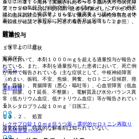
質症に関連する所見（光顕的に認められる泡沫状肺胞マクロ
９．７．２． 海外で実施された６〜１７歳の大うつ病性障
ファージの集簇及び細胞空胞化）が認められ、これらの所見
害（ＤＳＭ−４における分類）患者を対象としたプラセボ対
はヒトにおける曝露量よりも低い曝露量より認められた（休
照の臨床試験において、６〜１１歳の大うつ病性障害患者で
薬により、リン脂質症に関連する所見は回復した）。
有効性が確認できなかったとの報告がある〔５．２参照〕。
貯法
過量投与
（保管上の注意）
１３．１． 症状
室温保存。
海外において、本剤１０００ｍｇを超える過量投与が報告さ
れている。また、本剤を過量投与した患者において、死亡例
ホーム
が海外で報告されている（主な症状として、中枢神経障害
（めまい、振戦、不安、焦燥、興奮、セロトニン症候群、痙
攣、昏睡）、胃腸障害（悪心・嘔吐等）、心血管障害（低血
薬剤情報
圧、頻脈、ＱＴ延長、不整脈）、電解質及び水分バランス異
常（低カリウム血症、低ナトリウム血症）等が報告されてい
る）。
エスシタロプラム錠１０ｍｇ「日医工」
１３．２． 処置
レクサプロ錠１０ｍｇ
抗うつ薬 > 選択的セロトニン再取り
過量投与時、特異的な解毒剤は知られていない。
込み阻害薬 (SSRI)