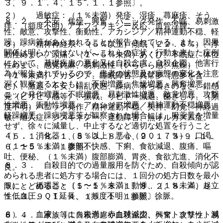
３、９．１．４、１５．１．１参照〕。
２）． 過敏症：（１％未満）発疹、湿疹、蕁麻疹、そう
８．２． 不安、焦燥、興奮、パニック発作、不眠、易刺激
痒、（頻度不明）アナフィラキシー反応、血管浮腫。
性、敵意、攻撃性、衝動性、アカシジア／精神運動不穏、軽
躁、躁病等があらわれることが報告されている。また、因果
３）． 精神神経系：（５％以上）傾眠（２２．６％）、浮
関係は明らかではないが、これらの症状・行動を来した症例
動性めまい、頭痛、（１〜５％未満）あくび、不眠症、体位
において、基礎疾患の悪化又は自殺念慮、自殺企図、他害行
性めまい、感覚鈍麻、易刺激性（いらいら感、焦燥）、
為が報告されているので、患者の状態及び病態の変化を注意
（１％未満）アカシジア、睡眠障害、異常夢（悪夢を含
深く観察するとともに、不安増悪、焦燥増悪、興奮増悪、パ
む）、激越、不安、錯乱状態、躁病、落ち着きのなさ、錯感
ニック発作増悪、不眠増悪、易刺激性増悪、敵意増悪、攻撃
覚（ピリピリ感等）、振戦、リビドー減退、歯ぎしり、（頻
性増悪、衝動性増悪、アカシジア増悪／精神運動不穏増悪、
度不明）パニック発作、精神運動不穏、失神、幻覚、神経過
軽躁増悪、躁病増悪等が観察された場合には、服薬量を増量
敏、離人症、ジスキネジー、運動障害、無オルガズム症。
せず、徐々に減量し、中止するなど適切な処置を行うこと
４）． 消化器：（５％以上）悪心（２０．７％）、口渇、
〔５．１、８．１、８．３、８．４、９．１．３−９．１．
（１〜５％未満）腹部不快感、下痢、食欲減退、腹痛、嘔
６、１５．１．１参照〕。
吐、便秘、（１％未満）腹部膨満、胃炎、食欲亢進、消化不
８．３． 自殺目的での過量服用を防ぐため、自殺傾向が認
良。
められる患者に処方する場合には、１回分の処方日数を最小
５）． 循環器：（１〜５％未満）動悸、（１％未満）起立
限にとどめること〔５．１、８．１、８．２、８．４、９．
性低血圧、ＱＴ延長、（頻度不明）頻脈、徐脈。
１．３、９．１．４、１５．１．１参照〕。
６）． 血液：（１％未満）赤血球減少、ヘマトクリット減
８．４． 家族等に自殺念慮や自殺企図、興奮、攻撃性、易