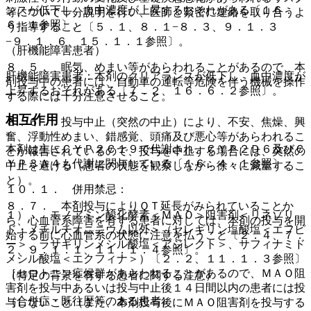
ンスが低下し、血中濃度が上昇するおそれがある〔１６．
等について十分説明を行い、医師と緊密に連絡を取り合うよ
６．１参照〕。
う指導すること〔５．１、８．１−８．３、９．１．３
−９．１．６、１５．１．１参照〕。
（肝機能障害患者）
８．５． 眠気、めまい等があらわれることがあるので、本
肝機能障害患者：本剤のクリアランスが低下し、血中濃度が
剤投与中の患者には、自動車の運転等危険を伴う機械を操作
上昇するおそれがある〔７．２、１６．６．２参照〕。
する際には十分注意させること。
相互作用
８．６． 投与中止（突然の中止）により、不安、焦燥、興
奮、浮動性めまい、錯感覚、頭痛及び悪心等があらわれるこ
本剤は主にＣＹＰ２Ｃ１９で代謝され、ＣＹＰ２Ｄ６及びＣ
とが報告されているので、投与を中止する場合には、突然の
ＹＰ３Ａ４も代謝に関与している〔１６．４．１参照〕。
中止を避ける（患者の状態を観察しながら徐々に減量するこ
と）。
１０．１． 併用禁忌：
８．７． 本剤投与によりＱＴ延長がみられていることか
１）． モノアミン酸化酵素＜ＭＡＯ＞阻害剤＜リネゾリ
ら、心血管系障害を有する患者に対しては、本剤の投与を開
ド・メチルチオニニウム以外＞（セレギリン塩酸塩＜エフピ
始する前に心血管系の状態に注意を払うこと〔２．４、７．
ー＞、ラサギリンメシル酸塩＜アジレクト＞、サフィナミド
２、９．１．１、１１．１．４参照〕。
メシル酸塩＜エクフィナ＞）〔２．２、１１．１．３参照〕
［セロトニン症候群があらわれることがあるので、ＭＡＯ阻
（特定の背景を有する患者に関する注意）
害剤を投与中あるいは投与中止後１４日間以内の患者には投
（合併症・既往歴等のある患者）
与しないこと（また、本剤投与後にＭＡＯ阻害剤を投与する