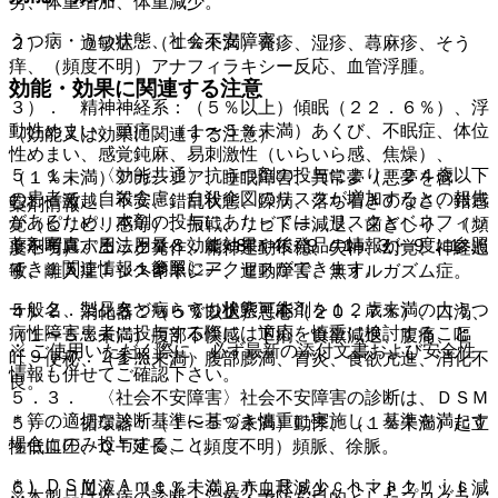
労、体重増加、体重減少。
うつ病・うつ状態、社会不安障害。
２）． 過敏症：（１％未満）発疹、湿疹、蕁麻疹、そう
痒、（頻度不明）アナフィラキシー反応、血管浮腫。
効能・効果に関連する注意
３）． 精神神経系：（５％以上）傾眠（２２．６％）、浮
動性めまい、頭痛、（１〜５％未満）あくび、不眠症、体位
（効能又は効果に関連する注意）
性めまい、感覚鈍麻、易刺激性（いらいら感、焦燥）、
５．１． 〈効能共通〉抗うつ剤の投与により、２４歳以下
（１％未満）アカシジア、睡眠障害、異常夢（悪夢を含
の患者で、自殺念慮、自殺企図のリスクが増加するとの報告
む）、激越、不安、錯乱状態、躁病、落ち着きのなさ、錯感
薬剤情報
があるため、本剤の投与にあたっては、リスクとベネフィッ
覚（ピリピリ感等）、振戦、リビドー減退、歯ぎしり、（頻
薬剤写真、用法用量、効能効果や後発品の情報が一度に参照
トを考慮すること〔８．１−８．４、９．１．３、９．１．
度不明）パニック発作、精神運動不穏、失神、幻覚、神経過
でき、関連情報へ簡単にアクセスができます。
４、１５．１．１参照〕。
敏、離人症、ジスキネジー、運動障害、無オルガズム症。
一般名、製品名どちらでも検索可能！
５．２． 〈うつ病・うつ状態〉本剤を１２歳未満の大うつ
４）． 消化器：（５％以上）悪心（２０．７％）、口渇、
病性障害患者に投与する際には適応を慎重に検討すること
（１〜５％未満）腹部不快感、下痢、食欲減退、腹痛、嘔
※ ご使用いただく際に、必ず最新の添付文書および安全性
〔９．７．２参照〕。
吐、便秘、（１％未満）腹部膨満、胃炎、食欲亢進、消化不
情報も併せてご確認下さい。
良。
５．３． 〈社会不安障害〉社会不安障害の診断は、ＤＳＭ
＊等の適切な診断基準に基づき慎重に実施し、基準を満たす
５）． 循環器：（１〜５％未満）動悸、（１％未満）起立
場合にのみ投与すること。
性低血圧、ＱＴ延長、（頻度不明）頻脈、徐脈。
＊）ＤＳＭ：Ａｍｅｒｉｃａｎ Ｐｓｙｃｈｉａｔｒｉｃ
６）． 血液：（１％未満）赤血球減少、ヘマトクリット減
※本製品は疾病の診断・治療・予防を目的としたプログラム