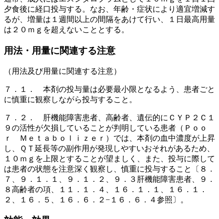
夕食後に経口投与する。なお、年齢・症状により適宜増減す
るが、増量は１週間以上の間隔をあけて行い、１日最高用量
は２０ｍｇを超えないこととする。
用法・用量に関連する注意
（用法及び用量に関連する注意）
７．１． 本剤の投与量は必要最小限となるよう、患者ごと
に慎重に観察しながら投与すること。
７．２． 肝機能障害患者、高齢者、遺伝的にＣＹＰ２Ｃ１
９の活性が欠損していることが判明している患者（Ｐｏｏ
ｒ Ｍｅｔａｂｏｌｉｚｅｒ）では、本剤の血中濃度が上昇
し、ＱＴ延長等の副作用が発現しやすいおそれがあるため、
１０ｍｇを上限とすることが望ましく、また、投与に際して
は患者の状態を注意深く観察し、慎重に投与すること〔８．
７、９．１．１、９．１．２、９．３肝機能障害患者、９．
８高齢者の項、１１．１．４、１６．１．１、１６．１．
２、１６．５、１６．６．２−１６．６．４参照〕。