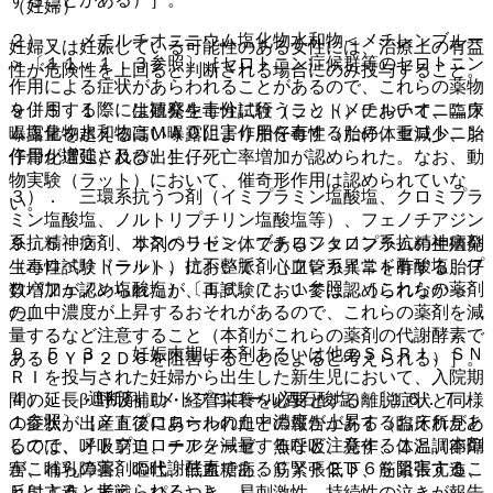
（妊婦）
２）． メチルチオニニウム塩化物水和物＜メチレンブルー
妊婦又は妊娠している可能性のある女性には、治療上の有益
＞〔１１．１．３参照〕［セロトニン症候群等のセロトニン
性が危険性を上回ると判断される場合にのみ投与すること。
作用による症状があらわれることがあるので、これらの薬物
を併用する際には観察を十分に行うこと（メチルチオニニウ
９．５．１． 生殖発生毒性試験（ラット）において、臨床
ム塩化物水和物はＭＡＯ阻害作用を有するため、セロトニン
曝露量を超える高い曝露により胎仔毒性（胎仔体重減少、胎
作用が増強される）］。
仔骨化遅延）及び出生仔死亡率増加が認められた。なお、動
物実験（ラット）において、催奇形作用は認められていな
３）． 三環系抗うつ剤（イミプラミン塩酸塩、クロミプラ
い。
ミン塩酸塩、ノルトリプチリン塩酸塩等）、フェノチアジン
系抗精神病剤、リスペリドン、ブチロフェノン系抗精神病剤
９．５．２． 本剤のラセミ体であるシタロプラムの生殖発
（ハロペリドール）、抗不整脈剤（フレカイニド酢酸塩、プ
生毒性試験（ラット）において、心血管系異常を有する胎仔
ロパフェノン塩酸塩）〔１６．７．１参照〕［これらの薬剤
数増加が認められたが、再試験においては認められなかっ
の血中濃度が上昇するおそれがあるので、これらの薬剤を減
た。
量するなど注意すること（本剤がこれらの薬剤の代謝酵素で
９．５．３． 妊娠末期に本剤あるいは他のＳＳＲＩ、ＳＮ
あるＣＹＰ２Ｄ６を阻害することによると考えられる）］。
ＲＩを投与された妊婦から出生した新生児において、入院期
４）． β遮断剤（メトプロロール酒石酸塩）〔１６．７．
間の延長・呼吸補助・経管栄養を必要とする離脱症状と同様
１参照〕［メトプロロールの血中濃度が上昇するおそれがあ
の症状が出産直後にあらわれたとの報告がある（臨床所見と
るので、メトプロロールを減量するなど注意すること（本剤
しては、呼吸窮迫、チアノーゼ、無呼吸、発作、体温調節障
がこれらの薬剤の代謝酵素であるＣＹＰ２Ｄ６を阻害するこ
害、哺乳障害、嘔吐、低血糖症、筋緊張低下、筋緊張亢進、
とによると考えられる）］。
反射亢進、振戦、ぴくつき、易刺激性、持続性の泣きが報告