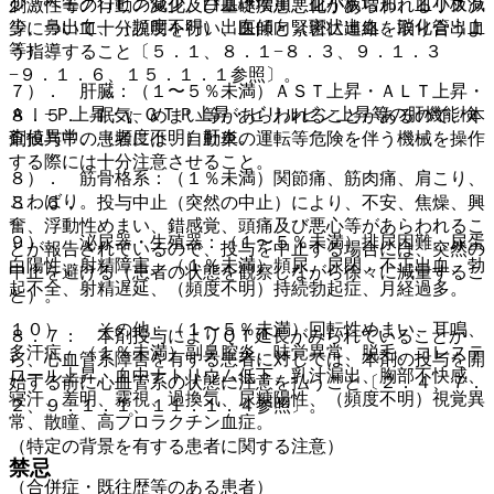
少、ヘモグロビン減少、白血球増加、血小板増加、血小板減
刺激性等の行動の変化及び基礎疾患悪化があらわれるリスク
少、鼻出血、（頻度不明）出血傾向（斑状出血、消化管出血
等について十分説明を行い、医師と緊密に連絡を取り合うよ
等）。
う指導すること〔５．１、８．１−８．３、９．１．３
−９．１．６、１５．１．１参照〕。
７）． 肝臓：（１〜５％未満）ＡＳＴ上昇・ＡＬＴ上昇・
Ａｌ−Ｐ上昇・γ−ＧＴＰ上昇・ビリルビン上昇等の肝機能検
８．５． 眠気、めまい等があらわれることがあるので、本
査値異常、（頻度不明）肝炎。
剤投与中の患者には、自動車の運転等危険を伴う機械を操作
する際には十分注意させること。
８）． 筋骨格系：（１％未満）関節痛、筋肉痛、肩こり、
こわばり。
８．６． 投与中止（突然の中止）により、不安、焦燥、興
奮、浮動性めまい、錯感覚、頭痛及び悪心等があらわれるこ
９）． 泌尿器・生殖器：（１〜５％未満）排尿困難、尿蛋
とが報告されているので、投与を中止する場合には、突然の
白陽性、射精障害、（１％未満）頻尿、尿閉、不正出血、勃
中止を避ける（患者の状態を観察しながら徐々に減量するこ
起不全、射精遅延、（頻度不明）持続勃起症、月経過多。
と）。
１０）． その他：（１〜５％未満）回転性めまい、耳鳴、
８．７． 本剤投与によりＱＴ延長がみられていることか
多汗症、（１％未満）副鼻腔炎、味覚異常、脱毛、コレステ
ら、心血管系障害を有する患者に対しては、本剤の投与を開
ロール上昇、血中ナトリウム低下、乳汁漏出、胸部不快感、
始する前に心血管系の状態に注意を払うこと〔２．４、７．
寝汗、羞明、霧視、過換気、尿糖陽性、（頻度不明）視覚異
２、９．１．１、１１．１．４参照〕。
常、散瞳、高プロラクチン血症。
（特定の背景を有する患者に関する注意）
禁忌
（合併症・既往歴等のある患者）