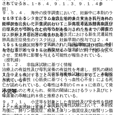
されている）。
〔５．１、８．１−８．４、９．１．３、９．１．４参
照〕。
９．５．４． 海外の疫学調査において、妊娠中に本剤のラ
セミ体であるシタロプラムを含む他のＳＳＲＩを投与された
１５．１．２． 主に５０歳以上を対象に実施された海外の
妊婦から出生した新生児において、新生児遷延性肺高血圧症
疫学調査において、選択的セロトニン再取り込み阻害剤及び
のリスクが増加したとの報告がある。このうち１つの調査で
三環系抗うつ剤を含む抗うつ剤を投与された患者で、骨折の
は、妊娠３４週以降に生まれた新生児における新生児遷延性
リスクが上昇したとの報告がある。
肺高血圧症発生のリスク比は、妊娠早期の投与では２．４
１５．１．３． 海外で実施された臨床試験において、本剤
（９５％信頼区間１．２−４．３）、妊娠早期及び後期の投
を含む選択的セロトニン再取り込み阻害剤が精子特性を変化
与では３．６（９５％信頼区間１．２−８．３）であった。
させ、受精率に影響を与える可能性が報告されている。
（授乳婦）
１５．２． 非臨床試験に基づく情報
治療上の有益性及び母乳栄養の有益性を考慮し、授乳の継続
１５．２．１． ラット反復投与毒性試験において、本剤投
又は中止を検討すること（ヒト母乳中へ移行することが報告
与後に、心毒性（心筋炎に基づくうっ血性心不全）による死
されている）。
亡が認められている。心毒性は本剤のＣｍａｘに依存して発
現するものと考えられ、発現の閾値におけるラット及びヒト
小児等
曝露量の乖離は約８倍と推察されている。
９．７．１． 小児等を対象とした有効性及び安全性を指標
１５．２．２． ラット反復投与毒性試験において、本剤投
とした臨床試験は実施していない。
与後に、肺リン脂質症、精巣上体リン脂質症及び副腎リン脂