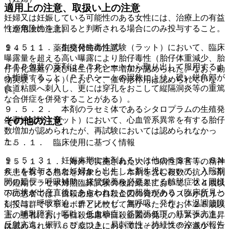
適用上の注意、取扱い上の注意
妊婦又は妊娠している可能性のある女性には、治療上の有益
性が危険性を上回ると判断される場合にのみ投与すること。
（適用上の注意）
９．５．１． 生殖発生毒性試験（ラット）において、臨床
１４．１． 薬剤交付時の注意
曝露量を超える高い曝露により胎仔毒性（胎仔体重減少、胎
ＰＴＰ包装の薬剤はＰＴＰシートから取り出して服用するよ
仔骨化遅延）及び出生仔死亡率増加が認められた。なお、動
う指導すること（ＰＴＰシートの誤飲により、硬い鋭角部が
物実験（ラット）において、催奇形作用は認められていな
食道粘膜へ刺入し、更には穿孔をおこして縦隔洞炎等の重篤
い。
な合併症を併発することがある）。
９．５．２． 本剤のラセミ体であるシタロプラムの生殖発
生毒性試験（ラット）において、心血管系異常を有する胎仔
その他の注意
数増加が認められたが、再試験においては認められなかっ
た。
１５．１． 臨床使用に基づく情報
９．５．３． 妊娠末期に本剤あるいは他のＳＳＲＩ、ＳＮ
１５．１．１． 海外で実施された大うつ病性障害等の精神
ＲＩを投与された妊婦から出生した新生児において、入院期
疾患を有する患者を対象とした、本剤を含む複数の抗うつ剤
間の延長・呼吸補助・経管栄養を必要とする離脱症状と同様
の短期プラセボ対照臨床試験の検討結果において、２４歳以
の症状が出産直後にあらわれたとの報告がある（臨床所見と
下の患者では、自殺念慮や自殺企図の発現のリスクが抗うつ
しては、呼吸窮迫、チアノーゼ、無呼吸、発作、体温調節障
剤投与群でプラセボ群と比較して高かった。なお、２５歳以
害、哺乳障害、嘔吐、低血糖症、筋緊張低下、筋緊張亢進、
上の患者における自殺念慮や自殺企図の発現のリスクの上昇
反射亢進、振戦、ぴくつき、易刺激性、持続性の泣きが報告
は認められず、６５歳以上においてはそのリスクが減少した