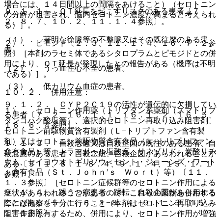
場合には、１４日間以上の間隔をあけること）（セロトニン
９．１．１． ＱＴ延長を起こすリスクのある患者〔７．
の分解が阻害され、脳内セロトニン濃度が高まると考えられ
２、８．７、１０．２、１１．１．４参照〕。
る）］。
（１）． 著明な徐脈等の不整脈又はその既往歴のある患
２）． ピモジド〔２．３、１１．１．４、１６．７．２参
者。
照〕［本剤のラセミ体であるシタロプラムとピモジドとの併
用により、ＱＴ延長が発現したとの報告がある（機序は不明
（２）． うっ血性心不全の患者。
である）］。
（３）． 低カリウム血症の患者。
１０．２． 併用注意：
９．１．２． ＣＹＰ２Ｃ１９の活性が遺伝的に欠損してい
１）． セロトニン作用薬（トリプタン系薬剤（スマトリプ
る患者〔７．２、１６．１．１、１６．１．２、１６．５、
タンコハク酸塩等）、選択的セロトニン再取り込み阻害剤、
１６．６．４参照〕。
セロトニン前駆物質含有製剤（Ｌ−トリプトファン含有製
剤）又はセロトニン前駆物質含有食品（Ｌ−トリプトファン
９．１．３． 自殺念慮又は自殺企図の既往のある患者、自
含有食品）等、トラマドール塩酸塩、リネゾリド、炭酸リチ
殺念慮のある患者：自殺念慮、自殺企図があらわれることが
ウム、セイヨウオトギリソウ＜セント・ジョーンズ・ワート
ある〔５．１、８．１−８．４、９．１．４、１５．１．１
＞含有食品（Ｓｔ．Ｊｏｈｎ’ｓ Ｗｏｒｔ）等）〔１１．
参照〕。
１．３参照〕［セロトニン症候群等のセロトニン作用による
９．１．４． 躁うつ病患者：躁転、自殺企図があらわれる
症状があらわれることがあるので、これらの薬物を併用する
ことがある〔５．１、８．１−８．４、９．１．３、１５．
際には観察を十分に行うこと（本剤はセロトニン再取り込み
１．１参照〕。
阻害作用を有するため、併用により、セロトニン作用が増強