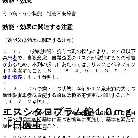
効能・効果
うつ病・うつ状態、社会不安障害。
効能・効果に関連する注意
（効能又は効果に関連する注意）
５．１． 〈効能共通〉抗うつ剤の投与により、２４歳以下
の患者で、自殺念慮、自殺企図のリスクが増加するとの報告
ホーム
があるため、本剤の投与にあたっては、リスクとベネフィッ
トを考慮すること〔８．１−８．４、９．１．３、９．１．
４、１５．１．１参照〕。
薬剤情報
５．２． 〈うつ病・うつ状態〉本剤を１２歳未満の大うつ
病性障害患者に投与する際には適応を慎重に検討すること
エスシタロプラム錠１０ｍｇ「日医工」
〔９．７．２参照〕。
エスシタロプラム錠１０ｍｇ
５．３． 〈社会不安障害〉社会不安障害の診断は、ＤＳＭ
＊等の適切な診断基準に基づき慎重に実施し、基準を満たす
「日医工」
場合にのみ投与すること。
＊）ＤＳＭ：Ａｍｅｒｉｃａｎ Ｐｓｙｃｈｉａｔｒｉｃ