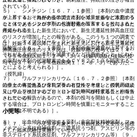
されている）。
５）． シメチジン〔１６．７．１参照〕［本剤の血中濃度
が上昇するおそれがあるので、本剤を減量するなど注意する
９．５．４． 海外の疫学調査において、妊娠中に本剤のラ
こと（シメチジンが本剤の代謝酵素を阻害することによると
セミ体であるシタロプラムを含む他のＳＳＲＩを投与された
考えられる）］。
妊婦から出生した新生児において、新生児遷延性肺高血圧症
のリスクが増加したとの報告がある。このうち１つの調査で
６）． オメプラゾール、ランソプラゾール、チクロピジン
は、妊娠３４週以降に生まれた新生児における新生児遷延性
塩酸塩〔１６．７．１参照〕［本剤の血中濃度が上昇するお
肺高血圧症発生のリスク比は、妊娠早期の投与では２．４
それがあるので、本剤を減量するなど注意すること（これら
（９５％信頼区間１．２−４．３）、妊娠早期及び後期の投
の薬剤が本剤の代謝酵素であるＣＹＰ２Ｃ１９を阻害するこ
与では３．６（９５％信頼区間１．２−８．３）であった。
とによると考えられる）］。
（授乳婦）
７）． ワルファリンカリウム〔１６．７．２参照〕［本剤
のラセミ体であるシタロプラムとワルファリンとの併用によ
治療上の有益性及び母乳栄養の有益性を考慮し、授乳の継続
り、ワルファリンのプロトロンビン時間が軽度延長＜約５％
又は中止を検討すること（ヒト母乳中へ移行することが報告
＞したとの報告があるので、本剤の投与を開始もしくは中止
されている）。
する場合は、プロトロンビン時間を慎重にモニターすること
小児等
（機序は不明である）］。
８）． 出血傾向が増強する薬剤（非定型抗精神病剤、フェ
９．７．１． 小児等を対象とした有効性及び安全性を指標
ノチアジン系抗精神病剤、三環系抗うつ剤、アスピリン等の
とした臨床試験は実施していない。
非ステロイド系抗炎症剤、ワルファリンカリウム等）〔９．