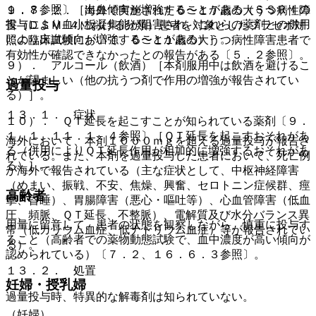
１．８参照〕［出血傾向が増強することがある（ＳＳＲＩの
９．７．２． 海外で実施された６〜１７歳の大うつ病性障
投与により血小板凝集能が阻害され、これらの薬剤との併用
害（ＤＳＭ−４における分類）患者を対象としたプラセボ対
により出血傾向が増強することがある）］。
照の臨床試験において、６〜１１歳の大うつ病性障害患者で
有効性が確認できなかったとの報告がある〔５．２参照〕。
９）． アルコール（飲酒）［本剤服用中は飲酒を避けるこ
とが望ましい（他の抗うつ剤で作用の増強が報告されてい
過量投与
る）］。
１３．１． 症状
１０）． ＱＴ延長を起こすことが知られている薬剤〔９．
１．１、１１．１．４参照〕［ＱＴ延長を起こすおそれがあ
海外において、本剤１０００ｍｇを超える過量投与が報告さ
る（併用によりＱＴ延長作用が相加的に増強するおそれがあ
れている。また、本剤を過量投与した患者において、死亡例
る）］。
が海外で報告されている（主な症状として、中枢神経障害
（めまい、振戦、不安、焦燥、興奮、セロトニン症候群、痙
高齢者
攣、昏睡）、胃腸障害（悪心・嘔吐等）、心血管障害（低血
圧、頻脈、ＱＴ延長、不整脈）、電解質及び水分バランス異
用量に留意して、患者の状態を観察しながら、慎重に投与す
常（低カリウム血症、低ナトリウム血症）等が報告されてい
ること（高齢者での薬物動態試験で、血中濃度が高い傾向が
る）。
認められている）〔７．２、１６．６．３参照〕。
１３．２． 処置
妊婦・授乳婦
過量投与時、特異的な解毒剤は知られていない。
（妊婦）