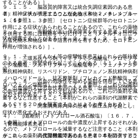
することがある）］。
９．１．５． 脳器質的障害又は統合失調症素因のある患
者：精神症状が増悪することがある〔８．２、８．４、９．
２）． メチルチオニニウム塩化物水和物＜メチレンブルー
１．６参照〕。
＞〔１１．１．３参照〕［セロトニン症候群等のセロトニン
作用による症状があらわれることがあるので、これらの薬物
９．１．６． 衝動性が高い併存障害を有する患者：精神症
を併用する際には観察を十分に行うこと（メチルチオニニウ
状が増悪することがある〔８．２、８．４、９．１．５参
ム塩化物水和物はＭＡＯ阻害作用を有するため、セロトニン
照〕。
作用が増強される）］。
９．１．７． てんかん等の痙攣性疾患又はこれらの既往歴
３）． 三環系抗うつ剤（イミプラミン塩酸塩、クロミプラ
のある患者：痙攣発作を起こすことがある〔１１．１．１参
ミン塩酸塩、ノルトリプチリン塩酸塩等）、フェノチアジン
照〕。
系抗精神病剤、リスペリドン、ブチロフェノン系抗精神病剤
（ハロペリドール）、抗不整脈剤（フレカイニド酢酸塩、プ
９．１．８． 出血の危険性を高める薬剤を併用している患
ロパフェノン塩酸塩）〔１６．７．１参照〕［これらの薬剤
者、出血傾向又は出血性素因のある患者：出血傾向が増強す
の血中濃度が上昇するおそれがあるので、これらの薬剤を減
るおそれがある〔１０．２参照〕。
量するなど注意すること（本剤がこれらの薬剤の代謝酵素で
あるＣＹＰ２Ｄ６を阻害することによると考えられる）］。
９．１．９． 閉塞隅角緑内障の患者：眼圧上昇を起こし、
症状が悪化するおそれがある。
４）． β遮断剤（メトプロロール酒石酸塩）〔１６．７．
１参照〕［メトプロロールの血中濃度が上昇するおそれがあ
（腎機能障害患者）
るので、メトプロロールを減量するなど注意すること（本剤
９．２．１． 高度腎機能障害のある患者：本剤のクリアラ
がこれらの薬剤の代謝酵素であるＣＹＰ２Ｄ６を阻害するこ