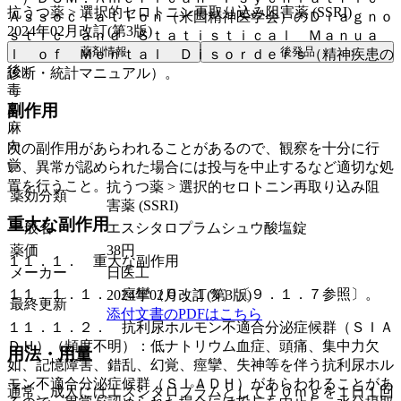
抗うつ薬 > 選択的セロトニン再取り込み阻害薬 (SSRI)
Ａｓｓｏｃｉａｔｉｏｎ（米国精神医学会）のＤｉａｇｎｏ
2024年02月改訂(第3版)
ｓｔｉｃ ａｎｄ Ｓｔａｔｉｓｔｉｃａｌ Ｍａｎｕａ
薬剤情報
後発品
ｌ ｏｆ Ｍｅｎｔａｌ Ｄｉｓｏｒｄｅｒｓ（精神疾患の
後
診断・統計マニュアル）。
毒
劇
副作用
麻
向
次の副作用があらわれることがあるので、観察を十分に行
覚
い、異常が認められた場合には投与を中止するなど適切な処
置を行うこと。
抗うつ薬 > 選択的セロトニン再取り込み阻
薬効分類
害薬 (SSRI)
重大な副作用
一般名
エスシタロプラムシュウ酸塩錠
薬価
38
円
１１．１． 重大な副作用
メーカー
日医工
１１．１．１． 痙攣（０．１％）〔９．１．７参照〕。
2024年02月改訂(第3版)
最終更新
添付文書のPDFはこちら
１１．１．２． 抗利尿ホルモン不適合分泌症候群（ＳＩＡ
ＤＨ）（頻度不明）：低ナトリウム血症、頭痛、集中力欠
用法・用量
如、記憶障害、錯乱、幻覚、痙攣、失神等を伴う抗利尿ホル
モン不適合分泌症候群（ＳＩＡＤＨ）があらわれることがあ
通常、成人にはエスシタロプラムとして１０ｍｇを１日１回