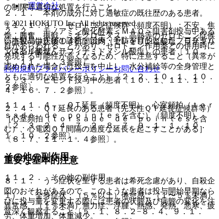
運営会社
の制限等適切な処置を行うこと。
２．１． 本剤の成分に対し過敏症の既往歴のある患者。
© 2021 HOKUTO Inc. All rights reserved.
１１．１．３． セロトニン症候群（頻度不明）：不安、焦
２．２． モノアミン酸化酵素＜ＭＡＯ＞阻害剤投与中ある
燥、興奮、振戦、ミオクローヌス、高熱等のセロトニン症候
※本製品は疾病の診断・治療・予防を目的としたプログラム
いは投与中止後１４日間以内（セレギリン塩酸塩、ラサギリ
群があらわれることがあり、セロトニン作用薬との併用時に
ではありません。
ンメシル酸塩、サフィナミドメシル酸塩）の患者〔１０．
発現する可能性が高くなるため、特に注意すること（異常が
１、１１．１．３参照〕。
認められた場合には投与を中止し、水分補給等の全身管理と
利用規約
プライバシーポリシー
お問い合わせ
ともに適切な処置を行うこと）〔２．２、１０．１、１０．
２．３． ピモジド投与中の患者〔１０．１、１１．１．
２参照〕。
４、１６．７．２参照〕。
１１．１．４． ＱＴ延長（頻度不明）、心室頻拍（ｔｏｒ
２．４． ＱＴ延長のある患者（先天性ＱＴ延長症候群等）
ｓａｄｅ ｄｅ ｐｏｉｎｔｅｓを含む）（頻度不明）
［心室頻拍（ｔｏｒｓａｄｅ ｄｅ ｐｏｉｎｔｅｓを含
〔２．３、２．４、７．２、８．７、９．１．１、１０．
む）、心電図ＱＴ間隔の過度な延長を起こすことがある］
１、１０．２参照〕。
〔８．７、１１．１．４参照〕。
その他の副作用
重要な基本的注意
１１．２． その他の副作用
８．１． うつ症状を呈する患者は希死念慮があり、自殺企
図のおそれがあるので、このような患者は投与開始早期なら
１）． 全身症状：（５％以上）倦怠感、（１〜５％未満）
びに投与量を変更する際には患者の状態及び病態の変化を注
異常感、（１％未満）無力症、浮腫、熱感、発熱、悪寒、疲
意深く観察すること〔５．１、８．２−８．４、９．１．
労、体重増加、体重減少。