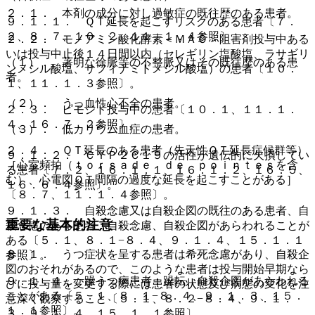
２．１． 本剤の成分に対し過敏症の既往歴のある患者。
９．１．１． ＱＴ延長を起こすリスクのある患者〔７．
２、８．７、１０．２、１１．１．４参照〕。
２．２． モノアミン酸化酵素＜ＭＡＯ＞阻害剤投与中ある
いは投与中止後１４日間以内（セレギリン塩酸塩、ラサギリ
（１）． 著明な徐脈等の不整脈又はその既往歴のある患
ンメシル酸塩、サフィナミドメシル酸塩）の患者〔１０．
者。
１、１１．１．３参照〕。
（２）． うっ血性心不全の患者。
２．３． ピモジド投与中の患者〔１０．１、１１．１．
４、１６．７．２参照〕。
（３）． 低カリウム血症の患者。
２．４． ＱＴ延長のある患者（先天性ＱＴ延長症候群等）
９．１．２． ＣＹＰ２Ｃ１９の活性が遺伝的に欠損してい
［心室頻拍（ｔｏｒｓａｄｅ ｄｅ ｐｏｉｎｔｅｓを含
る患者〔７．２、１６．１．１、１６．１．２、１６．５、
む）、心電図ＱＴ間隔の過度な延長を起こすことがある］
１６．６．４参照〕。
〔８．７、１１．１．４参照〕。
９．１．３． 自殺念慮又は自殺企図の既往のある患者、自
重要な基本的注意
殺念慮のある患者：自殺念慮、自殺企図があらわれることが
ある〔５．１、８．１−８．４、９．１．４、１５．１．１
８．１． うつ症状を呈する患者は希死念慮があり、自殺企
参照〕。
図のおそれがあるので、このような患者は投与開始早期なら
９．１．４． 躁うつ病患者：躁転、自殺企図があらわれる
びに投与量を変更する際には患者の状態及び病態の変化を注
ことがある〔５．１、８．１−８．４、９．１．３、１５．
意深く観察すること〔５．１、８．２−８．４、９．１．
１．１参照〕。
３、９．１．４、１５．１．１参照〕。