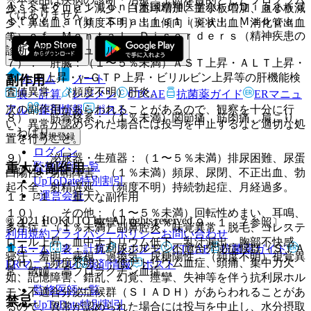
Ａｓｓｏｃｉａｔｉｏｎ（米国精神医学会）のＤｉａｇｎｏ
少、ヘモグロビン減少、白血球増加、血小板増加、血小板減
ではありません。
ｓｔｉｃ ａｎｄ Ｓｔａｔｉｓｔｉｃａｌ Ｍａｎｕａ
少、鼻出血、（頻度不明）出血傾向（斑状出血、消化管出血
ｌ ｏｆ Ｍｅｎｔａｌ Ｄｉｓｏｒｄｅｒｓ（精神疾患の
等）。
診断・統計マニュアル）。
７）． 肝臓：（１〜５％未満）ＡＳＴ上昇・ＡＬＴ上昇・
Ａｌ−Ｐ上昇・γ−ＧＴＰ上昇・ビリルビン上昇等の肝機能検
ホーム
ノート
副作用
査値異常、（頻度不明）肝炎。
表・計算
レジメン
CTCAE
抗菌薬ガイド
ERマニュ
アル
薬剤情報
ポスト
次の副作用があらわれることがあるので、観察を十分に行
８）． 筋骨格系：（１％未満）関節痛、筋肉痛、肩こり、
い、異常が認められた場合には投与を中止するなど適切な処
こわばり。
新規登録
置を行うこと。
ログイン
９）． 泌尿器・生殖器：（１〜５％未満）排尿困難、尿蛋
監修医師一覧
重大な副作用
白陽性、射精障害、（１％未満）頻尿、尿閉、不正出血、勃
UpToDate特別割引
起不全、射精遅延、（頻度不明）持続勃起症、月経過多。
運営会社
１１．１． 重大な副作用
１０）． その他：（１〜５％未満）回転性めまい、耳鳴、
© 2021 HOKUTO Inc. All rights reserved.
１１．１．１． 痙攣（０．１％）〔９．１．７参照〕。
多汗症、（１％未満）副鼻腔炎、味覚異常、脱毛、コレステ
利用規約
プライバシーポリシー
お問い合わせ
ロール上昇、血中ナトリウム低下、乳汁漏出、胸部不快感、
１１．１．２． 抗利尿ホルモン不適合分泌症候群（ＳＩＡ
ホーム
表・計算
レジメン
CTCAE
抗菌薬ガイド
寝汗、羞明、霧視、過換気、尿糖陽性、（頻度不明）視覚異
ＤＨ）（頻度不明）：低ナトリウム血症、頭痛、集中力欠
ERマニュアル
薬剤情報
ポスト
常、散瞳、高プロラクチン血症。
如、記憶障害、錯乱、幻覚、痙攣、失神等を伴う抗利尿ホル
監修医師一覧
モン不適合分泌症候群（ＳＩＡＤＨ）があらわれることがあ
禁忌
UpToDate特別割引
るので、異常が認められた場合には投与を中止し、水分摂取