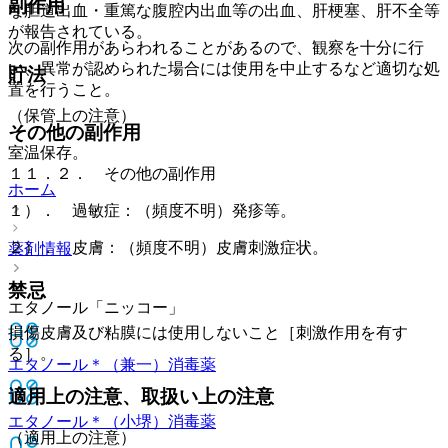
副作用
な胆道出血・重篤な腹腔内出血等の出血、肝梗塞、肝不全等
が報告されている。
次の副作用があらわれることがあるので、観察を十分に行
い、異常が認められた場合には使用を中止するなど適切な処
貯法
置を行うこと。
（保管上の注意）
その他の副作用
室温保存。
１１．２． その他の副作用
ホーム
１）． 過敏症：（頻度不明）発疹等。
２）． 皮膚：（頻度不明）皮膚刺激症状。
薬剤情報
禁忌
エタノール「ニッコー」
損傷皮膚及び粘膜には使用しないこと［刺激作用を有す
る］。
エタノール＊（兼一）
消毒薬
適用上の注意、取扱い上の注意
エタノール＊（小堺）
消毒薬
（適用上の注意）