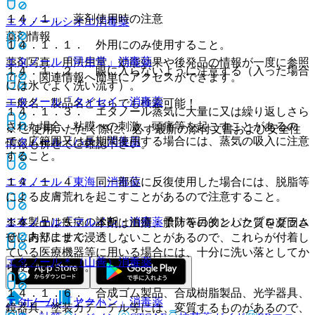
１４．１． 薬剤使用時の注意
エタノールシオエ
消毒薬
薬剤情報
１４．１．１． 外用にのみ使用すること。
エタノール「司生堂」
消毒薬
薬剤写真、用法用量、効能効果や後発品の情報が一度に参照
１４．１．２． 眼に入らないように注意する（入った場合
でき、関連情報へ簡単にアクセスができます。
には水でよく洗い流す）。
エタノール「タイセイ」
消毒薬
一般名、製品名どちらでも検索可能！
１４．１．３． エタノール蒸気に大量に又は繰り返しさら
された場合、粘膜への刺激、頭痛等を起こすことがあるの
※ ご使用いただく際に、必ず最新の添付文書および安全性
で、広範囲又は長期間使用する場合には、蒸気の吸入に注意
エタノール〈ハチ〉
消毒薬
情報も併せてご確認下さい。
すること。
エタノール「東海」
１４．１．４． 同一部位に反復使用した場合には、脱脂等
消毒薬
による皮膚荒れを起こすことがあるので注意すること。
※本製品は疾病の診断・治療・予防を目的としたプログラム
エタノール「マルイシ」
消毒薬
１４．１．５． 本剤は血清、膿汁等のタンパク質を凝固さ
ではありません。
せ、内部にまで浸透しないことがあるので、これらが付着し
ている医療機器等に用いる場合には、十分に洗い落としてか
エタノール＊（山善）
消毒薬
ら使用すること。
１４．１．６． 合成ゴム製品、合成樹脂製品、光学器具、
ホーム
ノート
エタノール「ヤクハン」
消毒薬
鏡器具、塗装カテーテル等には、変質するものがあるので、