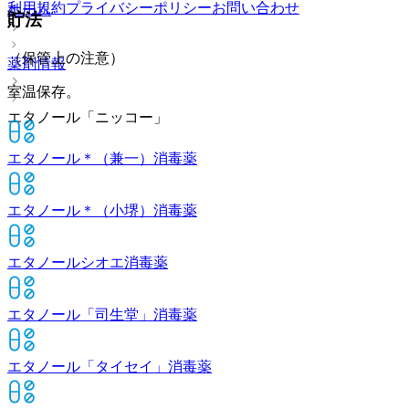
利用規約
プライバシーポリシー
お問い合わせ
ホーム
貯法
（保管上の注意）
薬剤情報
室温保存。
エタノール「ニッコー」
エタノール＊（兼一）
消毒薬
エタノール＊（小堺）
消毒薬
エタノールシオエ
消毒薬
エタノール「司生堂」
消毒薬
エタノール「タイセイ」
消毒薬