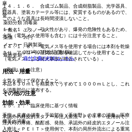
麻
１４．１．６． 合成ゴム製品、合成樹脂製品、光学器具、
向
鏡器具、塗装カテーテル等には、変質するものがあるので、
覚
このような器具は長時間浸漬しないこと。
薬効分類
消毒薬
１４．１．７． 引火性があり、爆発の危険性もあるため、
一般名
エタノール
火気（電気メス使用等も含む）には十分注意すること。
薬価
21
円
メーカー
日興製薬
１４．１．８． 電気メス等を使用する場合には本剤を乾燥
2023年07月改訂(第1版)
させ、アルコール蒸気の拡散を確認してから使用すること
最終更新
添付文書のPDFはこちら
（電気メスによる発火事故が報告されている）。
（取扱い上の注意）
用法・用量
火気を避けて保存すること。
本品８３０ｍＬを精製水でうすめて１０００ｍＬとし、これ
を消毒部位に塗布する。
その他の注意
効能・効果
１５．１． 臨床使用に基づく情報
手指・皮膚の消毒、手術部位（手術野）の皮膚の消毒、医療
承認外の経皮的エタノール注入療法＜ＰＥＩＴ＞使用例で、
機器の消毒。
注入時の疼痛、酩酊感、発熱、承認外の経皮的エタノール注
入療法＜ＰＥＩＴ＞使用例で、本剤の局所外流出による重篤