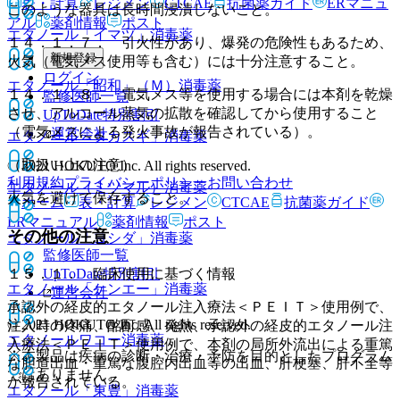
表・計算
レジメン
CTCAE
抗菌薬ガイド
ERマニュ
このような器具は長時間浸漬しないこと。
アル
薬剤情報
ポスト
エタノール「イマヅ」
消毒薬
１４．１．７． 引火性があり、爆発の危険性もあるため、
新規登録
火気（電気メス使用等も含む）には十分注意すること。
ログイン
エタノール「昭和」（Ｍ）
消毒薬
１４．１．８． 電気メス等を使用する場合には本剤を乾燥
監修医師一覧
させ、アルコール蒸気の拡散を確認してから使用すること
UpToDate特別割引
（電気メスによる発火事故が報告されている）。
運営会社
エタノール「タカスギ」
消毒薬
（取扱い上の注意）
© 2021 HOKUTO Inc. All rights reserved.
利用規約
プライバシーポリシー
お問い合わせ
エタノール（ミツマル）
消毒薬
火気を避けて保存すること。
ホーム
表・計算
レジメン
CTCAE
抗菌薬ガイド
ERマニュアル
薬剤情報
ポスト
その他の注意
エタノール「ヨシダ」
消毒薬
監修医師一覧
UpToDate特別割引
１５．１． 臨床使用に基づく情報
エタノール「ケンエー」
消毒薬
運営会社
承認外の経皮的エタノール注入療法＜ＰＥＩＴ＞使用例で、
© 2021 HOKUTO Inc. All rights reserved.
注入時の疼痛、酩酊感、発熱、承認外の経皮的エタノール注
エタノールワコー
消毒薬
入療法＜ＰＥＩＴ＞使用例で、本剤の局所外流出による重篤
※本製品は疾病の診断・治療・予防を目的としたプログラム
な胆道出血・重篤な腹腔内出血等の出血、肝梗塞、肝不全等
ではありません。
が報告されている。
エタノール「東豊」
消毒薬