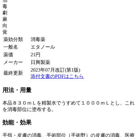
毒
劇
麻
向
覚
薬効分類
消毒薬
一般名
エタノール
薬価
21
円
メーカー
日興製薬
2023年07月改訂(第1版)
最終更新
添付文書のPDFはこちら
用法・用量
本品８３０ｍＬを精製水でうすめて１０００ｍＬとし、これ
を消毒部位に塗布する。
効能・効果
手指・皮膚の消毒、手術部位（手術野）の皮膚の消毒、医療