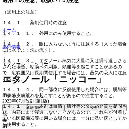
適用上の注意、取扱い上の注意
（適用上の注意）
１４．１． 薬剤使用時の注意
ホーム
１４．１．１． 外用にのみ使用すること。
１４．１．２． 眼に入らないように注意する（入った場合
薬剤情報
には水でよく洗い流す）。
１４．１．３． エタノール蒸気に大量に又は繰り返しさら
エタノール「ニッコー」
された場合、粘膜への刺激、頭痛等を起こすことがあるの
で、広範囲又は長期間使用する場合には、蒸気の吸入に注意
エタノール「ニッコー」
すること。
１４．１．４． 同一部位に反復使用した場合には、脱脂等
消毒薬
による皮膚荒れを起こすことがあるので注意すること。
2023年07月改訂(第1版)
１４．１．５． 本剤は血清、膿汁等のタンパク質を凝固さ
薬剤情報
後発品
せ、内部にまで浸透しないことがあるので、これらが付着し
他
ている医療機器等に用いる場合には、十分に洗い落としてか
毒
ら使用すること。
劇