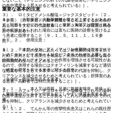
しないこと（チザニジンの肝での代謝を阻害し、チザニジン
の血中濃度を上昇させると考えられている）］。
重要な基本的注意
３）． ロミタピドメシル酸塩＜ジャクスタピッド＞〔２．
８．１． 大動脈瘤、大動脈解離を引き起こすことがあるの
４参照〕［ロミタピドの血中濃度が著しく上昇するおそれが
で、観察を十分に行うとともに、腹部、胸部又は背部に痛み
ある（ロミタピドの代謝酵素（ＣＹＰ３Ａ４）が阻害される
等の症状があらわれた場合には直ちに医師の診察を受けるよ
おそれがある）］。
う患者に指導すること〔９．１．５、１１．１．１６参
１０．２． 併用注意：
照〕。
１）． テオフィリン、アミノフィリン水和物［テオフィリ
８．２． 本剤の使用にあたっては、耐性菌の発現等を防ぐ
ンのＣｍａｘが１７％・ＡＵＣが２２％それぞれ上昇したと
ため、原則として感受性を確認し、疾病の治療上必要な最小
の報告があり、テオフィリンの作用を増強させる可能性があ
限の期間の投与にとどめること。
るので、併用する場合にはテオフィリンを減量するなど適切
（特定の背景を有する患者に関する注意）
な処置を行うこと（テオフィリンの肝での代謝を抑制し、ク
リアランスを減少させるためと考えられている；肝障害のあ
（合併症・既往歴等のある患者）
る患者、高齢者では特に注意すること）］。
９．１．１． 本人又は両親、兄弟に気管支喘息、発疹、じ
２）． カフェイン、デュロキセチン塩酸塩［これらの薬剤
ん麻疹等のアレルギー症状を起こしやすい体質を有する患
の血中濃度が上昇することがある（これらの薬剤の肝での代
者。
謝を抑制し、クリアランスを減少させるためと考えられてい
る）］。
９．１．２． てんかん等の痙攣性疾患又はこれらの既往歴