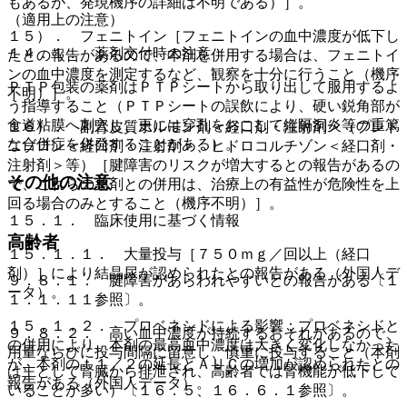
もあるが、発現機序の詳細は不明である）］。
（適用上の注意）
１５）． フェニトイン［フェニトインの血中濃度が低下し
１４．１． 薬剤交付時の注意
たとの報告があるので、本剤を併用する場合は、フェニトイ
ンの血中濃度を測定するなど、観察を十分に行うこと（機序
ＰＴＰ包装の薬剤はＰＴＰシートから取り出して服用するよ
不明）］。
う指導すること（ＰＴＰシートの誤飲により、硬い鋭角部が
食道粘膜へ刺入し、更には穿孔をおこして縦隔洞炎等の重篤
１６）． 副腎皮質ホルモン剤＜経口剤・注射剤＞（プレド
な合併症を併発することがある）。
ニゾロン＜経口剤・注射剤＞、ヒドロコルチゾン＜経口剤・
注射剤＞等）［腱障害のリスクが増大するとの報告があるの
その他の注意
で、これらの薬剤との併用は、治療上の有益性が危険性を上
回る場合のみとすること（機序不明）］。
１５．１． 臨床使用に基づく情報
高齢者
１５．１．１． 大量投与［７５０ｍｇ／回以上（経口
剤）］により結晶尿が認められたとの報告がある（外国人デ
９．８．１． 腱障害があらわれやすいとの報告がある〔１
ータ）。
１．１．１１参照〕。
１５．１．２． プロベネシドによる影響：プロベネシドと
９．８．２． 高い血中濃度が持続するおそれがあるので、
の併用により、本剤の最高血中濃度は大きく変化しなかった
用量ならびに投与間隔に留意し、慎重に投与すること（本剤
が、本剤のｔ１／２の延長とＡＵＣの増加が認められたとの
は主として腎臓から排泄され、高齢者では腎機能が低下して
報告がある（外国人データ）。
いることが多い）〔１６．５、１６．６．１参照〕。