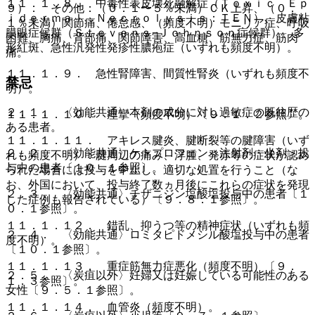
１１．１．８． 中毒性表皮壊死融解症（Ｔｏｘｉｃ Ｅｐ
９）． その他：（０．１〜５％未満）ＣＫ上昇、（０．
ｉｄｅｒｍａｌ Ｎｅｃｒｏｌｙｓｉｓ：ＴＥＮ）、皮膚粘
１％未満）関節痛、倦怠感、（頻度不明）モニリア症、呼吸
膜眼症候群（Ｓｔｅｖｅｎｓ−Ｊｏｈｎｓｏｎ症候群）、多
困難、胸痛、背部痛、関節障害、高血糖、筋無力症、筋肉
形紅斑、急性汎発性発疹性膿疱症（いずれも頻度不明）。
痛。
１１．１．９． 急性腎障害、間質性腎炎（いずれも頻度不
禁忌
明）。
２．１． 〈効能共通〉本剤の成分に対し過敏症の既往歴の
１１．１．１０． 痙攣（頻度不明）〔９．１．２参照〕。
ある患者。
１１．１．１１． アキレス腱炎、腱断裂等の腱障害（いず
２．２． 〈効能共通〉ケトプロフェン＜注射剤・坐剤＞投
れも頻度不明）：腱周辺の痛み、浮腫、発赤等の症状が認め
与中の患者〔１０．１参照〕。
られた場合には投与を中止し、適切な処置を行うこと（な
お、外国において、投与終了数ヵ月後にこれらの症状を発現
２．３． 〈効能共通〉チザニジン塩酸塩投与中の患者〔１
した症例も報告されている）〔９．８．１参照〕。
０．１参照〕。
１１．１．１２． 錯乱、抑うつ等の精神症状（いずれも頻
２．４． 〈効能共通〉ロミタピドメシル酸塩投与中の患者
度不明）。
〔１０．１参照〕。
１１．１．１３． 重症筋無力症悪化（頻度不明）〔９．
２．５． 〈炭疽以外〉妊婦又は妊娠している可能性のある
１．３参照〕。
女性〔９．５．１参照〕。
１１．１．１４． 血管炎（頻度不明）。