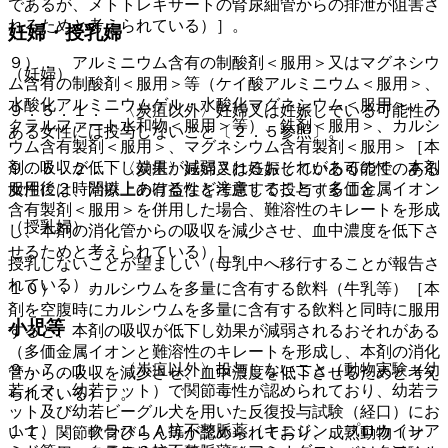
であるが、メトトレキサートの腎尿細管からの排泄が阻害さ
れるためと考えられている）］。
妊婦・授乳婦
９）． アルミニウム含有の制酸剤＜服用＞又はマグネシウ
（妊婦）
ム含有の制酸剤＜服用＞等（ケイ酸アルミニウム＜服用＞、
水酸化アルミニウムゲル・水酸化マグネシウム＜服用＞、ス
９．５．１． 〈炭疽以外〉妊婦又は妊娠している可能性の
クラルファート水和物＜服用＞等）、鉄剤＜服用＞、カルシ
ある女性には投与しないこと〔２．５参照〕。
ウム含有製剤＜服用＞、マグネシウム含有製剤＜服用＞［本
剤の吸収が低下し効果が減弱されるおそれがあるので、本剤
９．５．２． 〈炭疽〉妊婦又は妊娠している可能性のある
服用後２時間以上あけるなど注意すること（多価金属イオン
女性には、治療上の有益性を考慮して投与すること。
含有製剤＜服用＞を併用した場合、難溶性のキレートを形成
（授乳婦）
し、本剤の消化管からの吸収を減少させ、血中濃度を低下さ
せるためと考えられている）］。
授乳しないことが望ましい（母乳中へ移行することが報告さ
れている）。
１０）． カルシウムを多量に含有する飲料（牛乳等）［本
剤を空腹時にカルシウムを多量に含有する飲料と同時に服用
小児等
すると、本剤の吸収が低下し効果が減弱されるおそれがある
（多価金属イオンと難溶性のキレートを形成し、本剤の消化
９．７．１． 〈炭疽以外〉投与しないこと（動物実験（幼
管からの吸収を減少させ、血中濃度を低下させるためと考え
若イヌ、幼若ラット）で関節毒性が認められており、幼若ラ
られている）］。
ット及び幼若ビーグル犬を用いた反復投与試験（経口）にお
１１）． クラス１Ａ抗不整脈薬（キニジン、プロカインア
いて、関節軟骨びらん等が認められており、成熟動物（サ