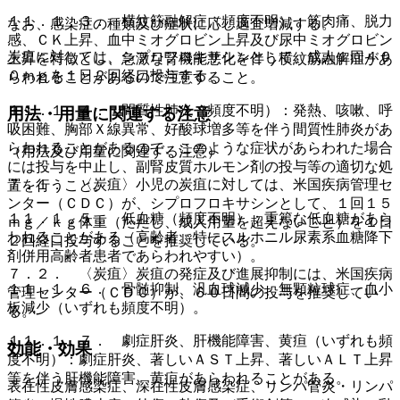
１１．１．３． 横紋筋融解症（頻度不明）：筋肉痛、脱力
なお、感染症の種類及び症状に応じ適宜増減する。
感、ＣＫ上昇、血中ミオグロビン上昇及び尿中ミオグロビン
炭疽に対しては、シプロフロキサシンとして、成人１回４０
上昇を特徴とし、急激な腎機能悪化を伴う横紋筋融解症があ
０ｍｇを１日２回経口投与する。
らわれることがあるので注意すること。
１１．１．４． 間質性肺炎（頻度不明）：発熱、咳嗽、呼
用法・用量に関連する注意
吸困難、胸部Ｘ線異常、好酸球増多等を伴う間質性肺炎があ
らわれることがあるので、このような症状があらわれた場合
（用法及び用量に関連する注意）
には投与を中止し、副腎皮質ホルモン剤の投与等の適切な処
７．１． 〈炭疽〉小児の炭疽に対しては、米国疾病管理セ
置を行うこと。
ンター（ＣＤＣ）が、シプロフロキサシンとして、１回１５
１１．１．５． 低血糖（頻度不明）：重篤な低血糖があら
ｍｇ／ｋｇ体重（ただし、成人用量を超えないこと）を１日
われることがある（高齢者、特にスルホニル尿素系血糖降下
２回経口投与することを推奨している。
剤併用高齢者患者であらわれやすい）。
７．２． 〈炭疽〉炭疽の発症及び進展抑制には、米国疾病
１１．１．６． 骨髄抑制、汎血球減少、無顆粒球症、血小
管理センター（ＣＤＣ）が、６０日間の投与を推奨してい
板減少（いずれも頻度不明）。
る。
１１．１．７． 劇症肝炎、肝機能障害、黄疸（いずれも頻
効能・効果
度不明）：劇症肝炎、著しいＡＳＴ上昇、著しいＡＬＴ上昇
等を伴う肝機能障害、黄疸があらわれることがある。
表在性皮膚感染症、深在性皮膚感染症、リンパ管炎・リンパ