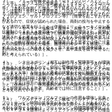
３）． フェニル酢酸系ＮＳＡＩＤｓ（ジクロフェナク、ア
ミド等）、クラス３抗不整脈薬（アミオダロン、ソタロール
ンフェナク等）、プロピオン酸系ＮＳＡＩＤｓ＜ケトプロフ
等）［本剤を併用した場合、ＱＴ延長がみられるおそれがあ
ェン注射剤・坐剤とは併用禁忌＞（ロキソプロフェン、プラ
る（併用により、ＱＴ延長作用が相加的に増加するおそれが
ノプロフェン、ザルトプロフェン等）［痙攣を起こすおそれ
ある）］。
があるので、症状が認められた場合、両剤の投与を中止する
など適切な処置を行うこと（併用により、ニューキノロン系
１２）． セベラマー塩酸塩＜服用＞、炭酸ランタン水和物
抗菌剤のＧＡＢＡＡ受容体への阻害作用が増強され、痙攣が
＜服用＞［本剤の吸収が低下し効果が減弱されるおそれがあ
誘発されると考えられている；てんかん等の痙攣性疾患又は
るので、本剤服用後２時間以上あけるなど注意すること（こ
これらの既往歴のある患者、腎障害のある患者では特に注意
れらの薬剤を併用した場合、難溶性のキレートを形成し、本
すること）］（ＮＳＡＩＤｓ：非ステロイド性消炎鎮痛
剤の消化管からの吸収を減少させ、血中濃度を低下させるた
剤）。
めと考えられている）］。
４）． シクロスポリン［相互に副作用＜腎障害等＞が増強
１３）． クロザピン、オランザピン［クロザピン及びその
されるおそれがあるので、頻回に腎機能検査（クレアチニ
代謝物の血中濃度が２９％と３１％それぞれ上昇したとの報
ン、ＢＵＮ等）を行うなど患者の状態を十分に観察すること
告があるので、併用薬剤の投与中に本剤を投与開始又は投与
（発現機序の詳細は不明であるが、相互に肝での代謝を抑制
中止する場合には、必要に応じて併用薬剤の用量調節をする
し、一方又は両方の血中濃度が上昇するためと考えられてい
こと（併用により、併用薬剤の肝での代謝が阻害されるため
る；肝障害のある患者、高齢者では特に注意すること）］。
と考えられている）］。
５）． ワルファリン［ワルファリンの作用を増強し出血・
１４）． シルデナフィルクエン酸塩［シルデナフィルのＣ
プロトロンビン時間の延長等があらわれることがあるので、
ｍａｘ及びＡＵＣがそれぞれ約２倍上昇したとの報告がある
本剤を併用する場合は、プロトロンビン時間国際標準比（Ｉ
（ＣＹＰ３Ａ４阻害によりクリアランスが減少するとの報告