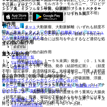
チア属、プロテウス属、モルガネラ・モルガニー、プロビデ
ではありません。
１１．１．１５． ＱＴ延長、心室頻拍（Ｔｏｒｓａｄｅ
ンシア属、インフルエンザ菌、緑膿菌、アシネトバクター
ｓ ｄｅ ｐｏｉｎｔｅｓを含む）（いずれも頻度不明）
属、レジオネラ属、ペプトストレプトコッカス属。
〔９．１．４参照〕。
副作用
１１．１．１６． 大動脈瘤、大動脈解離（いずれも頻度不
ホーム
ノート
明）〔８．１、９．１．５参照〕。
表・計算
レジメン
CTCAE
抗菌薬ガイド
ERマニュ
次の副作用があらわれることがあるので、観察を十分に行
アル
薬剤情報
ポスト
い、異常が認められた場合には投与を中止するなど適切な処
その他の副作用
置を行うこと。
新規登録
１１．２． その他の副作用
ログイン
重大な副作用
監修医師一覧
１）． 過敏症：（０．１〜５％未満）発疹、（０．１％未
UpToDate特別割引
１１．１． 重大な副作用
満）じん麻疹、そう痒、発熱、発赤（結節性紅斑）、（頻度
運営会社
不明）固定薬疹、血清病様反応、光線過敏症、浮腫（末梢浮
１１．１．１． ショック、アナフィラキシー（いずれも頻
© 2021 HOKUTO Inc. All rights reserved.
腫、血管浮腫、顔面浮腫、咽頭浮腫）。
度不明）：ショック、アナフィラキシー（呼吸困難、浮腫、
利用規約
プライバシーポリシー
お問い合わせ
じん麻疹等）があらわれることがある。
２）． 腎臓：（０．１〜５％未満）ＢＵＮ上昇、クレアチ
ホーム
表・計算
レジメン
CTCAE
抗菌薬ガイド
ニン上昇、血尿、（頻度不明）結晶尿。
ERマニュアル
薬剤情報
ポスト
１１．１．２． 偽膜性大腸炎等の血便を伴う重篤な大腸炎
（頻度不明）：腹痛、頻回の下痢があらわれた場合には直ち
３）． 肝臓：（０．１〜５％未満）ＡＳＴ上昇、ＡＬＴ上
監修医師一覧
に投与を中止するなど適切な処置を行うこと。
昇、Ａｌ−Ｐ上昇、ＬＤＨ上昇、γ−ＧＴＰ上昇。
UpToDate特別割引