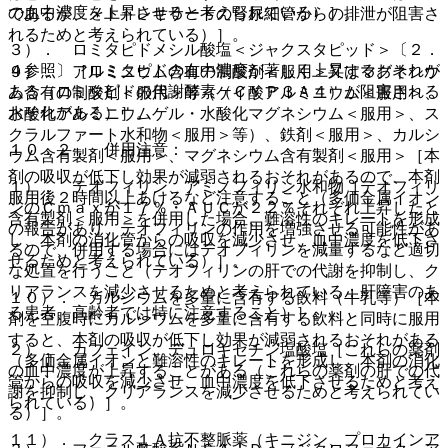
の血中濃度を上昇させると考えられている）］。
であるが、メトトレキサートの腎尿細管からの排泄が阻害さ
れるためと考えられている）］。
３）． ロミタピドメシル酸塩＜ジャクスタピッド＞〔２．
４参照〕［ロミタピドの血中濃度が著しく上昇するおそれが
９）． アルミニウム含有の制酸剤＜服用＞又はマグネシウ
ある（ロミタピドの代謝酵素（ＣＹＰ３Ａ４）が阻害される
ム含有の制酸剤＜服用＞等（ケイ酸アルミニウム＜服用＞、
おそれがある）］。
水酸化アルミニウムゲル・水酸化マグネシウム＜服用＞、ス
クラルファート水和物＜服用＞等）、鉄剤＜服用＞、カルシ
１０．２． 併用注意：
ウム含有製剤＜服用＞、マグネシウム含有製剤＜服用＞［本
剤の吸収が低下し効果が減弱されるおそれがあるので、本剤
１）． テオフィリン、アミノフィリン水和物［テオフィリ
服用後２時間以上あけるなど注意すること（多価金属イオン
ンのＣｍａｘが１７％・ＡＵＣが２２％それぞれ上昇したと
含有製剤＜服用＞を併用した場合、難溶性のキレートを形成
の報告があり、テオフィリンの作用を増強させる可能性があ
し、本剤の消化管からの吸収を減少させ、血中濃度を低下さ
るので、併用する場合にはテオフィリンを減量するなど適切
せるためと考えられている）］。
な処置を行うこと（テオフィリンの肝での代謝を抑制し、ク
リアランスを減少させるためと考えられている；肝障害のあ
１０）． カルシウムを多量に含有する飲料（牛乳等）［本
る患者、高齢者では特に注意すること）］。
剤を空腹時にカルシウムを多量に含有する飲料と同時に服用
すると、本剤の吸収が低下し効果が減弱されるおそれがある
２）． カフェイン、デュロキセチン塩酸塩［これらの薬剤
（多価金属イオンと難溶性のキレートを形成し、本剤の消化
の血中濃度が上昇することがある（これらの薬剤の肝での代
管からの吸収を減少させ、血中濃度を低下させるためと考え
謝を抑制し、クリアランスを減少させるためと考えられてい
られている）］。
る）］。
１１）． クラス１Ａ抗不整脈薬（キニジン、プロカインア