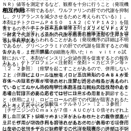
ＮＲ）値等を測定するなど、観察を十分に行うこと（発現機
相互作用
序の詳細は不明であるが、ワルファリンの肝での代謝を抑制
し、クリアランスを減少させるためと考えられている）］。
本剤はチトクロームＰ４５０ １Ａ２（ＣＹＰ１Ａ２）を阻
６）． スルホニル尿素系血糖降下剤（グリメピリド、グリ
害するので、チトクロームＰ４５０ １Ａ２＜ＣＹＰ１Ａ２
ベンクラミド等）［スルホニル尿素系血糖降下剤の作用を増
＞酵素で代謝される薬剤の代謝を阻害し血中濃度を上昇させ
強し低血糖があらわれることがある（発現機序の詳細は不明
るおそれがある。
であるが、グリベンクラミドの肝での代謝を阻害するとの報
１０．１． 併用禁忌：
告があり、また、膵臓のβ細胞を用いたｉｎ ｖｉｔｒｏ試
験において、本剤がインスリン分泌作用を促進するとの報告
１）． ケトプロフェン＜注射剤・坐剤＞＜カピステン等＞
がある）］。
〔２．２参照〕［痙攣を起こすことがあるので、併用しない
こと（併用により、ニューキノロン系抗菌剤のＧＡＢＡＡ受
７）． ロピニロール塩酸塩［ロピニロールのＣｍａｘが６
容体への阻害作用が増強され、痙攣が誘発されると考えられ
０％・ＡＵＣが８４％それぞれ上昇したとの報告があるの
ている；てんかん等の痙攣性疾患又はこれらの既往歴のある
で、ロピニロールの投与中に本剤を投与開始又は投与中止す
患者、腎障害のある患者では特に注意すること）］。
る場合には、必要に応じてロピニロールの用量を調節するこ
と（併用により、ロピニロールの肝での代謝が阻害されるた
２）． チザニジン塩酸塩＜テルネリン＞〔２．３参照〕
めと考えられている）］。
［チザニジンのＣｍａｘが７倍・ＡＵＣが１０倍それぞれ上
昇し血圧低下・傾眠・めまい等があらわれたとの報告があ
８）． メトトレキサート［メトトレキサートの血中濃度が
り、チザニジンの作用を増強させるおそれがあるので、併用
上昇し作用が増強されるおそれがあるので、併用する場合に
しないこと（チザニジンの肝での代謝を阻害し、チザニジン
は患者の状態を十分に観察すること（発現機序の詳細は不明