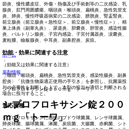
節炎、慢性膿皮症、外傷・熱傷及び手術創等の二次感染、乳
腺炎、肛門周囲膿瘍、咽頭炎・喉頭炎、扁桃炎、急性気管支
炎、肺炎、慢性呼吸器病変の二次感染、膀胱炎、腎盂腎炎、
前立腺炎（前立腺炎＜急性症＞、前立腺炎＜慢性症＞）、精
巣上体炎（副睾丸炎）、尿道炎、胆嚢炎、胆管炎、感染性腸
炎、バルトリン腺炎、子宮内感染、子宮付属器炎、涙嚢炎、
麦粒腫、瞼板腺炎、中耳炎、副鼻腔炎、炭疽。
効能・効果に関連する注意
ホーム
（効能又は効果に関連する注意）
薬剤情報
〈咽頭・喉頭炎、扁桃炎、急性気管支炎、感染性腸炎、副鼻
腔炎〉「抗微生物薬適正使用の手引き」を参照し、抗菌薬投
与の必要性を判断した上で、本剤の投与が適切と判断される
シプロフロキサシン錠２００ｍｇ「トーワ」
場合に投与すること。
シプロフロキサシン錠２００
適応菌種
ｍｇ「トーワ」
シプロフロキサシンに感性のブドウ球菌属、レンサ球菌属、
肺炎球菌、腸球菌属、淋菌、炭疽菌、大腸菌、赤痢菌、シト