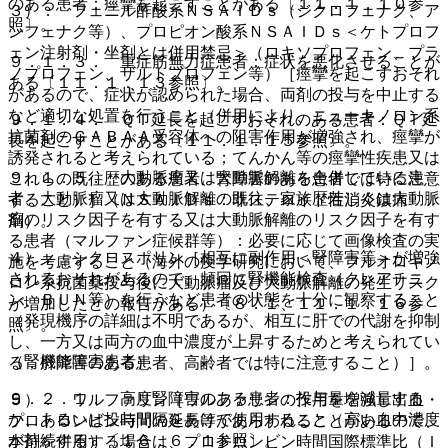
のある患者：痙攣を起こすことがある〔１１．１．１０参
３）． フェニル酢酸系ＮＳＡＩＤｓ（ジクロフェナク、ア
照〕。
ンフェナク等）、プロピオン酸系ＮＳＡＩＤｓ＜ケトプロフ
ェン注射剤・坐剤とは併用禁忌＞（ロキソプロフェン、プラ
９．１．３． 重症筋無力症患者：症状を悪化させることが
ノプロフェン、ザルトプロフェン等）［痙攣を起こすおそれ
ある〔１１．１．１３参照〕。
があるので、症状が認められた場合、両剤の投与を中止する
など適切な処置を行うこと（併用により、ニューキノロン系
９．１．４． ＱＴ延長を起こすおそれのある患者：ＱＴ延
抗菌剤のＧＡＢＡＡ受容体への阻害作用が増強され、痙攣が
長を起こすことがある〔１１．１．１５参照〕。
誘発されると考えられている；てんかん等の痙攣性疾患又は
９．１．５． 大動脈瘤又は大動脈解離を合併している患
これらの既往歴のある患者、腎障害のある患者では特に注意
者、大動脈瘤又は大動脈解離の既往、家族歴若しくは大動脈
すること）］（ＮＳＡＩＤｓ：非ステロイド性消炎鎮痛
瘤のリスク因子を有する又は大動脈解離のリスク因子を有す
剤）。
る患者（マルファン症候群等）：必要に応じて画像検査の実
４）． シクロスポリン［相互に副作用＜腎障害等＞が増強
施を考慮すること（海外の疫学研究において、フルオロキノ
されるおそれがあるので、頻回に腎機能検査（クレアチニ
ロン系抗菌薬投与後に大動脈瘤及び大動脈解離の発生リスク
ン、ＢＵＮ等）を行うなど患者の状態を十分に観察すること
が増加したとの報告がある）〔８．１、１１．１．１６参
（発現機序の詳細は不明であるが、相互に肝での代謝を抑制
照〕。
し、一方又は両方の血中濃度が上昇するためと考えられてい
（腎機能障害患者）
る；肝障害のある患者、高齢者では特に注意すること）］。
９．２．１． 高度腎障害のある患者：投与量を減量する
５）． ワルファリン［ワルファリンの作用を増強し出血・
か、あるいは投与間隔をあけて使用すること（高い血中濃度
プロトロンビン時間の延長等があらわれることがあるので、
が持続する）〔１６．６．１参照〕。
本剤を併用する場合は、プロトロンビン時間国際標準比（Ｉ