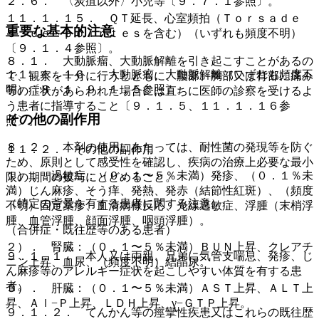
２．６． 〈炭疽以外〉小児等〔９．７．１参照〕。
１１．１．１５． ＱＴ延長、心室頻拍（Ｔｏｒｓａｄｅ
重要な基本的注意
ｓ ｄｅ ｐｏｉｎｔｅｓを含む）（いずれも頻度不明）
〔９．１．４参照〕。
８．１． 大動脈瘤、大動脈解離を引き起こすことがあるの
１１．１．１６． 大動脈瘤、大動脈解離（いずれも頻度不
で、観察を十分に行うとともに、腹部、胸部又は背部に痛み
明）〔８．１、９．１．５参照〕。
等の症状があらわれた場合には直ちに医師の診察を受けるよ
う患者に指導すること〔９．１．５、１１．１．１６参
その他の副作用
照〕。
８．２． 本剤の使用にあたっては、耐性菌の発現等を防ぐ
１１．２． その他の副作用
ため、原則として感受性を確認し、疾病の治療上必要な最小
１）． 過敏症：（０．１〜５％未満）発疹、（０．１％未
限の期間の投与にとどめること。
満）じん麻疹、そう痒、発熱、発赤（結節性紅斑）、（頻度
（特定の背景を有する患者に関する注意）
不明）固定薬疹、血清病様反応、光線過敏症、浮腫（末梢浮
腫、血管浮腫、顔面浮腫、咽頭浮腫）。
（合併症・既往歴等のある患者）
２）． 腎臓：（０．１〜５％未満）ＢＵＮ上昇、クレアチ
９．１．１． 本人又は両親、兄弟に気管支喘息、発疹、じ
ニン上昇、血尿、（頻度不明）結晶尿。
ん麻疹等のアレルギー症状を起こしやすい体質を有する患
者。
３）． 肝臓：（０．１〜５％未満）ＡＳＴ上昇、ＡＬＴ上
昇、Ａｌ−Ｐ上昇、ＬＤＨ上昇、γ−ＧＴＰ上昇。
９．１．２． てんかん等の痙攣性疾患又はこれらの既往歴