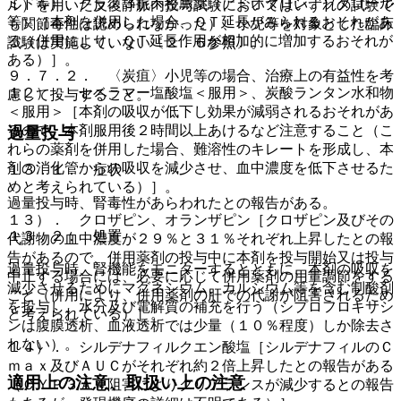
ミド等）、クラス３抗不整脈薬（アミオダロン、ソタロール
ル）を用いた反復静脈内投与試験においてはいずれの試験で
等）［本剤を併用した場合、ＱＴ延長がみられるおそれがあ
も関節毒性は認められなかった）、小児等を対象とした臨床
る（併用により、ＱＴ延長作用が相加的に増加するおそれが
試験は実施していない〔２．６参照〕。
ある）］。
９．７．２． 〈炭疽〉小児等の場合、治療上の有益性を考
１２）． セベラマー塩酸塩＜服用＞、炭酸ランタン水和物
慮して投与すること。
＜服用＞［本剤の吸収が低下し効果が減弱されるおそれがあ
るので、本剤服用後２時間以上あけるなど注意すること（こ
過量投与
れらの薬剤を併用した場合、難溶性のキレートを形成し、本
剤の消化管からの吸収を減少させ、血中濃度を低下させるた
１３．１． 症状
めと考えられている）］。
過量投与時、腎毒性があらわれたとの報告がある。
１３）． クロザピン、オランザピン［クロザピン及びその
１３．２． 処置
代謝物の血中濃度が２９％と３１％それぞれ上昇したとの報
告があるので、併用薬剤の投与中に本剤を投与開始又は投与
過量投与時、腎機能をモニターするとともに、本剤の吸収を
中止する場合には、必要に応じて併用薬剤の用量調節をする
減少させるためにマグネシウム、カルシウム等を含む制酸剤
こと（併用により、併用薬剤の肝での代謝が阻害されるため
を投与し、水分及び電解質の補充を行う（シプロフロキサシ
と考えられている）］。
ンは腹膜透析、血液透析では少量（１０％程度）しか除去さ
れない）。
１４）． シルデナフィルクエン酸塩［シルデナフィルのＣ
ｍａｘ及びＡＵＣがそれぞれ約２倍上昇したとの報告がある
適用上の注意、取扱い上の注意
（ＣＹＰ３Ａ４阻害によりクリアランスが減少するとの報告