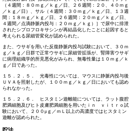
（４週間：８０ｍｇ／ｋｇ／日、２６週間：２０、４０ｍｇ
／ｋｇ／日）、サル（４週間：３０ｍｇ／ｋｇ／日、１３週
間：１８ｍｇ／ｋｇ／日、２６週間：２０ｍｇ／ｋｇ／日、
４週間／点滴静脈内投与：２０ｍｇ／ｋｇ）］で尿中に排泄
されたシプロフロキサシンが再結晶化したことに起因すると
考えられる尿細管変化が認められた。
また、ウサギを用いた反復静脈内投与試験において、３０ｍ
ｇ／ｋｇ／日群で正常ウサギに尿細管拡張が、腎障害ウサギ
に病理組織学的所見悪化がみられ、無毒性量は１０ｍｇ／ｋ
ｇ／日であった。
１５．２．５． 光毒性については、マウスに静脈内投与後
ＵＶＡを照射したが、１００ｍｇ／ｋｇ／日においても認め
られなかった。
１５．２．６． ヒスタミン遊離能については、ラット腹腔
肥満細胞及びヒト皮膚肥満細胞を用いたｉｎ ｖｉｔｒｏ試
験において、２００μｇ／ｍＬ以上の高濃度ではヒスタミン
遊離が認められた。
貯法