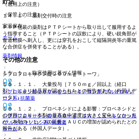
貯法
（適用上の注意）
（保管上の注意）
１４．１． 薬剤交付時の注意
室温保存。
ＰＴＰ包装の薬剤はＰＴＰシートから取り出して服用するよ
う指導すること（ＰＴＰシートの誤飲により、硬い鋭角部が
ホーム
食道粘膜へ刺入し、更には穿孔をおこして縦隔洞炎等の重篤
な合併症を併発することがある）。
薬剤情報
その他の注意
１５．１． 臨床使用に基づく情報
シプロフロキサシン錠２００ｍｇ「トーワ」
１５．１．１． 大量投与［７５０ｍｇ／回以上（経口
剤）］により結晶尿が認められたとの報告がある（外国人デ
シプロキサン錠２００ｍｇ
ニューキノロン系 (フルオロキノ
ータ）。
ロン系) 抗菌薬
１５．１．２． プロベネシドによる影響：プロベネシドと
の併用により、本剤の最高血中濃度は大きく変化しなかった
シプロフロキサシン錠２００ｍｇ「ＳＷ」
ニューキノロン系
が、本剤のｔ１／２の延長とＡＵＣの増加が認められたとの
(フルオロキノロン系) 抗菌薬
報告がある（外国人データ）。
ホーム