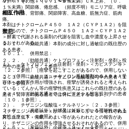
が持続する）〔１６．６．１参照〕。
９）． その他：（０．１〜５％未満）ＣＫ上昇、（０．
１％未満）関節痛、倦怠感、（頻度不明）モニリア症、呼吸
相互作用
困難、胸痛、背部痛、関節障害、高血糖、筋無力症、筋肉
痛。
本剤はチトクロームＰ４５０ １Ａ２（ＣＹＰ１Ａ２）を阻
害するので、チトクロームＰ４５０ １Ａ２＜ＣＹＰ１Ａ２
禁忌
＞酵素で代謝される薬剤の代謝を阻害し血中濃度を上昇させ
るおそれがある。
２．１． 〈効能共通〉本剤の成分に対し過敏症の既往歴の
ある患者。
１０．１． 併用禁忌：
２．２． 〈効能共通〉ケトプロフェン＜注射剤・坐剤＞投
１）． ケトプロフェン＜注射剤・坐剤＞＜カピステン等＞
与中の患者〔１０．１参照〕。
〔２．２参照〕［痙攣を起こすことがあるので、併用しない
こと（併用により、ニューキノロン系抗菌剤のＧＡＢＡＡ受
２．３． 〈効能共通〉チザニジン塩酸塩投与中の患者〔１
容体への阻害作用が増強され、痙攣が誘発されると考えられ
０．１参照〕。
ている；てんかん等の痙攣性疾患又はこれらの既往歴のある
２．４． 〈効能共通〉ロミタピドメシル酸塩投与中の患者
患者、腎障害のある患者では特に注意すること）］。
〔１０．１参照〕。
２）． チザニジン塩酸塩＜テルネリン＞〔２．３参照〕
２．５． 〈炭疽以外〉妊婦又は妊娠している可能性のある
［チザニジンのＣｍａｘが７倍・ＡＵＣが１０倍それぞれ上
女性〔９．５．１参照〕。
昇し血圧低下・傾眠・めまい等があらわれたとの報告があ
り、チザニジンの作用を増強させるおそれがあるので、併用
２．６． 〈炭疽以外〉小児等〔９．７．１参照〕。