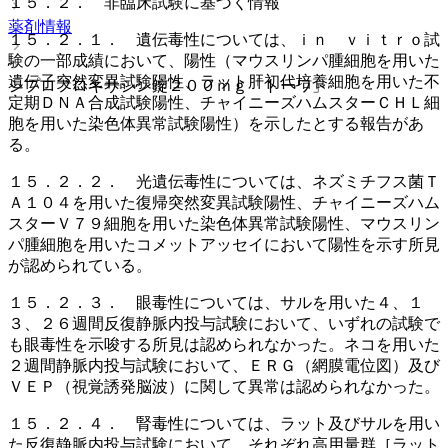
１５．２． 非臨床試験に基づく情報
薬剤情報
１５．２．１． 遺伝毒性については、ｉｎ ｖｉｔｒｏ試
験の一部成績において、陽性（マウスリンパ腫細胞を用いた
遺伝子突然変異試験陽性、ラット肝初代培養細胞を用いた不
シプロフロキサシン錠２００ｍｇ「トーワ」
定期ＤＮＡ合成試験陽性、チャイニーズハムスターＣＨＬ細
胞を用いた染色体異常試験陽性）を示したとする報告があ
る。
１５．２．２． 光遺伝毒性については、ネズミチフス菌Ｔ
Ａ１０４を用いた復帰突然変異試験陽性、チャイニーズハム
スターＶ７９細胞を用いた染色体異常試験陽性、マウスリン
パ腫細胞を用いたコメットアッセイにおいて陽性を示す所見
が認められている。
１５．２．３． 眼毒性については、サルを用いた４、１
３、２６週間反復静脈内投与試験において、いずれの試験で
も眼毒性を示唆する所見は認められなかった。ネコを用いた
２週間静脈内投与試験において、ＥＲＧ（網膜電位図）及び
ＶＥＰ（視覚誘発脳波）に関して異常は認められなかった。
１５．２．４． 腎毒性については、ラット及びサルを用い
た反復静脈内投与試験において、それぞれ高用量群［ラット