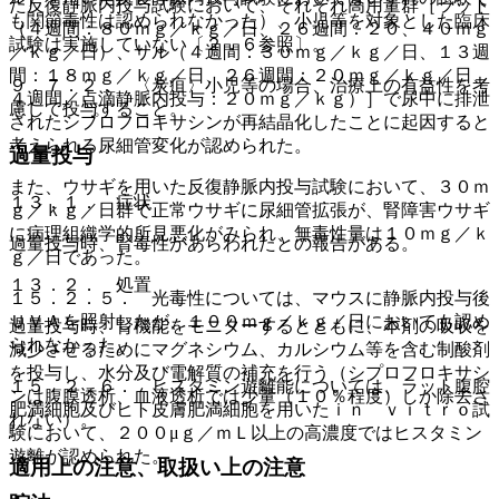
た反復静脈内投与試験において、それぞれ高用量群［ラット
も関節毒性は認められなかった）、小児等を対象とした臨床
（４週間：８０ｍｇ／ｋｇ／日、２６週間：２０、４０ｍｇ
試験は実施していない〔２．６参照〕。
／ｋｇ／日）、サル（４週間：３０ｍｇ／ｋｇ／日、１３週
間：１８ｍｇ／ｋｇ／日、２６週間：２０ｍｇ／ｋｇ／日、
９．７．２． 〈炭疽〉小児等の場合、治療上の有益性を考
４週間／点滴静脈内投与：２０ｍｇ／ｋｇ）］で尿中に排泄
慮して投与すること。
されたシプロフロキサシンが再結晶化したことに起因すると
考えられる尿細管変化が認められた。
過量投与
また、ウサギを用いた反復静脈内投与試験において、３０ｍ
１３．１． 症状
ｇ／ｋｇ／日群で正常ウサギに尿細管拡張が、腎障害ウサギ
に病理組織学的所見悪化がみられ、無毒性量は１０ｍｇ／ｋ
過量投与時、腎毒性があらわれたとの報告がある。
ｇ／日であった。
１３．２． 処置
１５．２．５． 光毒性については、マウスに静脈内投与後
ＵＶＡを照射したが、１００ｍｇ／ｋｇ／日においても認め
過量投与時、腎機能をモニターするとともに、本剤の吸収を
られなかった。
減少させるためにマグネシウム、カルシウム等を含む制酸剤
を投与し、水分及び電解質の補充を行う（シプロフロキサシ
１５．２．６． ヒスタミン遊離能については、ラット腹腔
ンは腹膜透析、血液透析では少量（１０％程度）しか除去さ
肥満細胞及びヒト皮膚肥満細胞を用いたｉｎ ｖｉｔｒｏ試
れない）。
験において、２００μｇ／ｍＬ以上の高濃度ではヒスタミン
遊離が認められた。
適用上の注意、取扱い上の注意