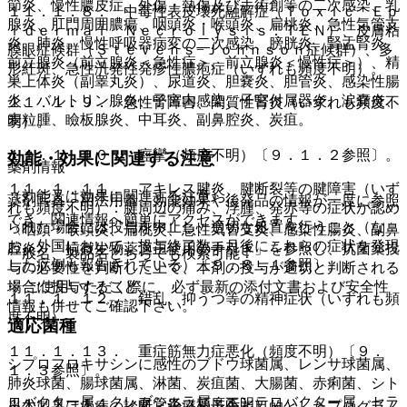
節炎、慢性膿皮症、外傷・熱傷及び手術創等の二次感染、乳
１１．１．８． 中毒性表皮壊死融解症（Ｔｏｘｉｃ Ｅｐ
腺炎、肛門周囲膿瘍、咽頭炎・喉頭炎、扁桃炎、急性気管支
ｉｄｅｒｍａｌ Ｎｅｃｒｏｌｙｓｉｓ：ＴＥＮ）、皮膚粘
炎、肺炎、慢性呼吸器病変の二次感染、膀胱炎、腎盂腎炎、
膜眼症候群（Ｓｔｅｖｅｎｓ−Ｊｏｈｎｓｏｎ症候群）、多
前立腺炎（前立腺炎＜急性症＞、前立腺炎＜慢性症＞）、精
形紅斑、急性汎発性発疹性膿疱症（いずれも頻度不明）。
巣上体炎（副睾丸炎）、尿道炎、胆嚢炎、胆管炎、感染性腸
炎、バルトリン腺炎、子宮内感染、子宮付属器炎、涙嚢炎、
１１．１．９． 急性腎障害、間質性腎炎（いずれも頻度不
麦粒腫、瞼板腺炎、中耳炎、副鼻腔炎、炭疽。
明）。
１１．１．１０． 痙攣（頻度不明）〔９．１．２参照〕。
効能・効果に関連する注意
薬剤情報
１１．１．１１． アキレス腱炎、腱断裂等の腱障害（いず
（効能又は効果に関連する注意）
薬剤写真、用法用量、効能効果や後発品の情報が一度に参照
れも頻度不明）：腱周辺の痛み、浮腫、発赤等の症状が認め
でき、関連情報へ簡単にアクセスができます。
られた場合には投与を中止し、適切な処置を行うこと（な
〈咽頭・喉頭炎、扁桃炎、急性気管支炎、感染性腸炎、副鼻
お、外国において、投与終了数ヵ月後にこれらの症状を発現
腔炎〉「抗微生物薬適正使用の手引き」を参照し、抗菌薬投
一般名、製品名どちらでも検索可能！
した症例も報告されている）〔９．８．１参照〕。
与の必要性を判断した上で、本剤の投与が適切と判断される
※ ご使用いただく際に、必ず最新の添付文書および安全性
場合に投与すること。
１１．１．１２． 錯乱、抑うつ等の精神症状（いずれも頻
情報も併せてご確認下さい。
度不明）。
適応菌種
１１．１．１３． 重症筋無力症悪化（頻度不明）〔９．
シプロフロキサシンに感性のブドウ球菌属、レンサ球菌属、
１．３参照〕。
肺炎球菌、腸球菌属、淋菌、炭疽菌、大腸菌、赤痢菌、シト
ロバクター属、クレブシエラ属、エンテロバクター属、セラ
１１．１．１４． 血管炎（頻度不明）。
※本製品は疾病の診断・治療・予防を目的としたプログラム