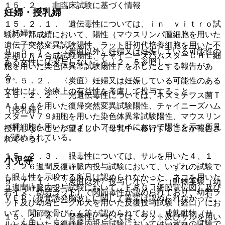
１５．２． 非臨床試験に基づく情報
妊婦・授乳婦
１５．２．１． 遺伝毒性については、ｉｎ ｖｉｔｒｏ試
（妊婦）
験の一部成績において、陽性（マウスリンパ腫細胞を用いた
遺伝子突然変異試験陽性、ラット肝初代培養細胞を用いた不
９．５．１． 〈炭疽以外〉妊婦又は妊娠している可能性の
定期ＤＮＡ合成試験陽性、チャイニーズハムスターＣＨＬ細
ある女性には投与しないこと〔２．５参照〕。
胞を用いた染色体異常試験陽性）を示したとする報告があ
る。
９．５．２． 〈炭疽〉妊婦又は妊娠している可能性のある
女性には、治療上の有益性を考慮して投与すること。
１５．２．２． 光遺伝毒性については、ネズミチフス菌Ｔ
Ａ１０４を用いた復帰突然変異試験陽性、チャイニーズハム
（授乳婦）
スターＶ７９細胞を用いた染色体異常試験陽性、マウスリン
パ腫細胞を用いたコメットアッセイにおいて陽性を示す所見
授乳しないことが望ましい（母乳中へ移行することが報告さ
が認められている。
れている）。
１５．２．３． 眼毒性については、サルを用いた４、１
小児等
３、２６週間反復静脈内投与試験において、いずれの試験で
も眼毒性を示唆する所見は認められなかった。ネコを用いた
９．７．１． 〈炭疽以外〉投与しないこと（動物実験（幼
２週間静脈内投与試験において、ＥＲＧ（網膜電位図）及び
若イヌ、幼若ラット）で関節毒性が認められており、幼若ラ
ＶＥＰ（視覚誘発脳波）に関して異常は認められなかった。
ット及び幼若ビーグル犬を用いた反復投与試験（経口）にお
いて、関節軟骨びらん等が認められており、成熟動物（サ
１５．２．４． 腎毒性については、ラット及びサルを用い
ル）を用いた反復静脈内投与試験においてはいずれの試験で