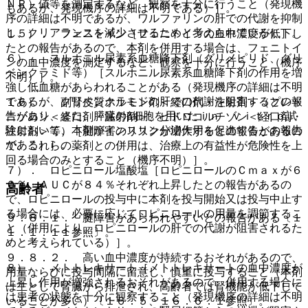
ＮＲ）値等を測定するなど、観察を十分に行うこと（発現機
もあるが、発現機序の詳細は不明である）］。
序の詳細は不明であるが、ワルファリンの肝での代謝を抑制
し、クリアランスを減少させるためと考えられている）］。
１５）． フェニトイン［フェニトインの血中濃度が低下し
たとの報告があるので、本剤を併用する場合は、フェニトイ
６）． スルホニル尿素系血糖降下剤（グリメピリド、グリ
ンの血中濃度を測定するなど、観察を十分に行うこと（機序
ベンクラミド等）［スルホニル尿素系血糖降下剤の作用を増
不明）］。
強し低血糖があらわれることがある（発現機序の詳細は不明
であるが、グリベンクラミドの肝での代謝を阻害するとの報
１６）． 副腎皮質ホルモン剤＜経口剤・注射剤＞（プレド
告があり、また、膵臓のβ細胞を用いたｉｎ ｖｉｔｒｏ試
ニゾロン＜経口剤・注射剤＞、ヒドロコルチゾン＜経口剤・
験において、本剤がインスリン分泌作用を促進するとの報告
注射剤＞等）［腱障害のリスクが増大するとの報告があるの
がある）］。
で、これらの薬剤との併用は、治療上の有益性が危険性を上
回る場合のみとすること（機序不明）］。
７）． ロピニロール塩酸塩［ロピニロールのＣｍａｘが６
０％・ＡＵＣが８４％それぞれ上昇したとの報告があるの
高齢者
で、ロピニロールの投与中に本剤を投与開始又は投与中止す
る場合には、必要に応じてロピニロールの用量を調節するこ
９．８．１． 腱障害があらわれやすいとの報告がある〔１
と（併用により、ロピニロールの肝での代謝が阻害されるた
１．１．１１参照〕。
めと考えられている）］。
９．８．２． 高い血中濃度が持続するおそれがあるので、
８）． メトトレキサート［メトトレキサートの血中濃度が
用量ならびに投与間隔に留意し、慎重に投与すること（本剤
上昇し作用が増強されるおそれがあるので、併用する場合に
は主として腎臓から排泄され、高齢者では腎機能が低下して
は患者の状態を十分に観察すること（発現機序の詳細は不明
いることが多い）〔１６．５、１６．６．１参照〕。