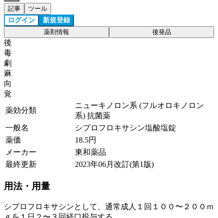
記事
ツール
ログイン
新規登録
薬剤情報
後発品
後
毒
劇
麻
向
覚
ニューキノロン系 (フルオロキノロン
薬効分類
系) 抗菌薬
一般名
シプロフロキサシン塩酸塩錠
薬価
18.5
円
メーカー
東和薬品
最終更新
2023年06月改訂(第1版)
用法・用量
シプロフロキサシンとして、通常成人１回１００〜２００ｍ
ｇを１日２〜３回経口投与する。