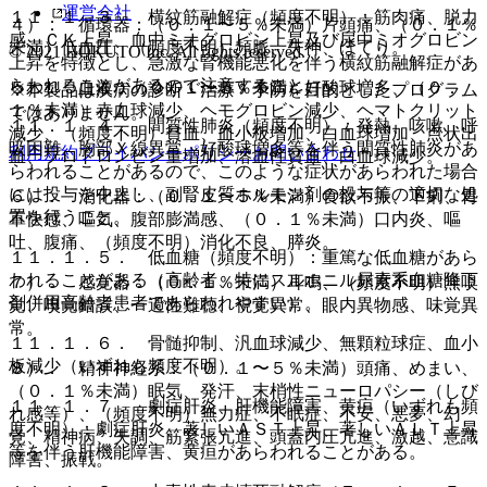
運営会社
１１．１．３． 横紋筋融解症（頻度不明）：筋肉痛、脱力
４）． 循環器：（０．１〜５％未満）片頭痛、（０．１％
感、ＣＫ上昇、血中ミオグロビン上昇及び尿中ミオグロビン
未満）低血圧、（頻度不明）頻脈、失神、ほてり。
© 2021 HOKUTO Inc. All rights reserved.
上昇を特徴とし、急激な腎機能悪化を伴う横紋筋融解症があ
らわれることがあるので注意すること。
５）． 血液：（０．１〜５％未満）好酸球増多、（０．
※本製品は疾病の診断・治療・予防を目的としたプログラム
１％未満）赤血球減少、ヘモグロビン減少、ヘマトクリット
ではありません。
１１．１．４． 間質性肺炎（頻度不明）：発熱、咳嗽、呼
減少、（頻度不明）貧血、血小板増加、白血球増加、点状出
吸困難、胸部Ｘ線異常、好酸球増多等を伴う間質性肺炎があ
利用規約
プライバシーポリシー
お問い合わせ
血、プロトロンビン量増加、溶血性貧血、白血球減少。
らわれることがあるので、このような症状があらわれた場合
には投与を中止し、副腎皮質ホルモン剤の投与等の適切な処
６）． 消化器：（０．１〜５％未満）食欲不振、下痢、胃
置を行うこと。
不快感、嘔気、腹部膨満感、（０．１％未満）口内炎、嘔
吐、腹痛、（頻度不明）消化不良、膵炎。
１１．１．５． 低血糖（頻度不明）：重篤な低血糖があら
われることがある（高齢者、特にスルホニル尿素系血糖降下
７）． 感覚器：（０．１％未満）耳鳴、（頻度不明）無嗅
剤併用高齢者患者であらわれやすい）。
覚、嗅覚錯誤、一過性難聴、視覚異常、眼内異物感、味覚異
常。
１１．１．６． 骨髄抑制、汎血球減少、無顆粒球症、血小
板減少（いずれも頻度不明）。
８）． 精神神経系：（０．１〜５％未満）頭痛、めまい、
（０．１％未満）眠気、発汗、末梢性ニューロパシー（しび
１１．１．７． 劇症肝炎、肝機能障害、黄疸（いずれも頻
れ感等）、（頻度不明）無力症、不眠症、不安、悪夢、幻
度不明）：劇症肝炎、著しいＡＳＴ上昇、著しいＡＬＴ上昇
覚、精神病、失調、筋緊張亢進、頭蓋内圧亢進、激越、意識
等を伴う肝機能障害、黄疸があらわれることがある。
障害、振戦。