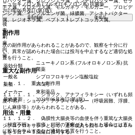
ロバクター属、クレブシエラ属、エンテロバクター属、セラ
ニューキノロン系 (フルオロキノロン系) 抗菌薬
チア属、プロテウス属、モルガネラ・モルガニー、プロビデ
2023年06月改訂(第1版)
ンシア属、インフルエンザ菌、緑膿菌、アシネトバクター
薬剤情報
後発品
属、レジオネラ属、ペプトストレプトコッカス属。
後
毒
副作用
劇
麻
次の副作用があらわれることがあるので、観察を十分に行
向
い、異常が認められた場合には投与を中止するなど適切な処
覚
置を行うこと。
ニューキノロン系 (フルオロキノロン系) 抗
薬効分類
菌薬
重大な副作用
一般名
シプロフロキサシン塩酸塩錠
１１．１． 重大な副作用
薬価
18.5
円
メーカー
東和薬品
１１．１．１． ショック、アナフィラキシー（いずれも頻
最終更新
2023年06月改訂(第1版)
度不明）：ショック、アナフィラキシー（呼吸困難、浮腫、
じん麻疹等）があらわれることがある。
用法・用量
１１．１．２． 偽膜性大腸炎等の血便を伴う重篤な大腸炎
（頻度不明）：腹痛、頻回の下痢があらわれた場合には直ち
シプロフロキサシンとして、通常成人１回１００〜２００ｍ
に投与を中止するなど適切な処置を行うこと。
ｇを１日２〜３回経口投与する。