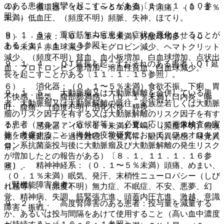
のある患者：痙攣を起こすことがある〔１１．１．１０参
４）． 循環器：（０．１〜５％未満）片頭痛、（０．１％
照〕。
未満）低血圧、（頻度不明）頻脈、失神、ほてり。
９．１．３． 重症筋無力症患者：症状を悪化させることが
５）． 血液：（０．１〜５％未満）好酸球増多、（０．
ある〔１１．１．１３参照〕。
１％未満）赤血球減少、ヘモグロビン減少、ヘマトクリット
減少、（頻度不明）貧血、血小板増加、白血球増加、点状出
９．１．４． ＱＴ延長を起こすおそれのある患者：ＱＴ延
血、プロトロンビン量増加、溶血性貧血、白血球減少。
長を起こすことがある〔１１．１．１５参照〕。
６）． 消化器：（０．１〜５％未満）食欲不振、下痢、胃
９．１．５． 大動脈瘤又は大動脈解離を合併している患
不快感、嘔気、腹部膨満感、（０．１％未満）口内炎、嘔
者、大動脈瘤又は大動脈解離の既往、家族歴若しくは大動脈
吐、腹痛、（頻度不明）消化不良、膵炎。
瘤のリスク因子を有する又は大動脈解離のリスク因子を有す
る患者（マルファン症候群等）：必要に応じて画像検査の実
７）． 感覚器：（０．１％未満）耳鳴、（頻度不明）無嗅
施を考慮すること（海外の疫学研究において、フルオロキノ
覚、嗅覚錯誤、一過性難聴、視覚異常、眼内異物感、味覚異
ロン系抗菌薬投与後に大動脈瘤及び大動脈解離の発生リスク
常。
が増加したとの報告がある）〔８．１、１１．１．１６参
８）． 精神神経系：（０．１〜５％未満）頭痛、めまい、
照〕。
（０．１％未満）眠気、発汗、末梢性ニューロパシー（しび
（腎機能障害患者）
れ感等）、（頻度不明）無力症、不眠症、不安、悪夢、幻
覚、精神病、失調、筋緊張亢進、頭蓋内圧亢進、激越、意識
９．２．１． 高度腎障害のある患者：投与量を減量する
障害、振戦。
か、あるいは投与間隔をあけて使用すること（高い血中濃度