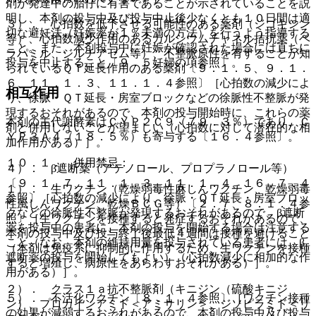
剤が発達中の胎仔に有害であることが示されていることを説
明し、本剤の投与中及び投与中止後少なくとも１０日間は適
３）． 心拍数を低下させる可能性のある薬剤（ジゴキシン
切な避妊法（妊娠率が１％未満の方法）を行うよう指導する
等）、心拍数減少作用のあるカルシウムチャネル拮抗薬（ベ
こと。また、本剤投与中に妊娠が確認された場合には直ちに
ラパミル、ジルチアゼム等）、不整脈原性を有することが知
投与を中止すること〔９．５妊婦の項参照〕。
られているＱＴ延長作用のある薬剤〔９．１．５、９．１．
６、１１．１．３、１１．１．４参照〕［心拍数の減少によ
相互作用
り、徐脈・ＱＴ延長・房室ブロックなどの徐脈性不整脈が発
現するおそれがあるので、本剤の投与開始時に、これらの薬
本剤の主代謝酵素はＣＹＰ２Ｃ９（７９．３％）であり、Ｃ
剤と併用しないことが望ましい（心拍数に対して潜在的な相
ＹＰ３Ａ４（１８．５％）も寄与する〔１６．４参照〕。
加作用がある）］。
１０．１． 併用禁忌：
４）． β遮断薬（アテノロール、プロプラノロール等）
〔９．１．７、１１．１．３、１１．１．４、１６．７．４
１）． 生ワクチン（乾燥弱毒性麻しんワクチン、乾燥弱毒
参照〕［心拍数の減少により、徐脈・ＱＴ延長・房室ブロッ
性風しんワクチン、乾燥ＢＣＧ等）〔２．７、８．１．４参
クなどの徐脈性不整脈が発現するおそれがあるので、β遮断
照〕［生ワクチンを接種すると発症するおそれがあるので、
薬を投与中の患者に、本剤の投与を開始する場合は注意する
本剤の投与中及び投与終了後最低４週間は接種を避けること
こと（なお、本剤の維持用量を投与されている患者には、β
（本剤は免疫系に抑制的に作用するため、生ワクチンを接種
遮断薬の投与を開始してもよい）（心拍数減少に相加的な作
すると増殖し、病原性をあらわすおそれがある）］。
用がある）］。
２）． クラス１ａ抗不整脈剤（キニジン（硫酸キニジ
５）． 不活化ワクチン〔８．１．４参照〕［ワクチン接種
ン）、プロカインアミド＜アミサリン＞、ジソピラミド＜リ
の効果が減弱するおそれがあるので、本剤の投与中及び投与