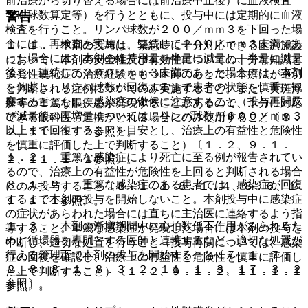
前治療から切り替える場合には前治療中止後）に血液検査
（血球数算定等）を行うとともに、投与中には定期的に血液
警告
検査を行うこと。リンパ球数が２００／ｍｍ３を下回った場
合には、再検査を実施し、連続して２００／ｍｍ３未満であ
１．１． 本剤の投与は、緊急時に十分対応できる医療施設
った場合には、本剤の維持用量を半量に減量し、半量に減量
において、本剤の安全性及び有効性についての十分な知識と
後も、連続して２００／ｍｍ３未満であった場合には、本剤
多発性硬化症の治療経験をもつ医師のもとで、本療法が適切
を休薬し、リンパ球数が回復するまで患者の状態を慎重に観
と判断される症例についてのみ実施すること。また、黄斑浮
察するとともに、感染症の徴候に注意すること（投与再開及
腫等の重篤な眼疾患が発現することがあるので、十分に対応
び減量後の再増量については、リンパ球数が６００／ｍｍ３
できる眼科医と連携がとれる場合にのみ使用すること〔８．
以上まで回復することを目安とし、治療上の有益性と危険性
２、１１．１．２参照〕。
を慎重に評価した上で判断すること）〔１．２、９．１．
１．２． 重篤な感染症により死亡に至る例が報告されてい
２、１１．１．１参照〕。
るので、治療上の有益性が危険性を上回ると判断される場合
８．１．２． 重篤な感染症のある患者では、感染症が回復
にのみ投与すること〔８．１．１−８．１．４、８．６、１
するまで本剤の投与を開始しないこと。本剤投与中に感染症
１．１．１参照〕。
の症状があらわれた場合には直ちに主治医に連絡するよう指
１．３． 本剤の漸増期間中に心拍数低下作用がみられるた
導すること。重篤な感染症が発現した場合には本剤の投与を
め、循環器を専門とする医師と連携するなど、適切な処置が
中断し、適切な処置を行うこと（投与再開については、感染
行える管理下で本剤の投与を開始すること〔７．１、７．
症の回復を確認し、治療上の有益性と危険性を慎重に評価し
２、８．３．１、８．３．２、１１．１．３、１７．３．２
た上で判断すること）〔１．２、９．１．２、１１．１．１
参照〕。
参照〕。