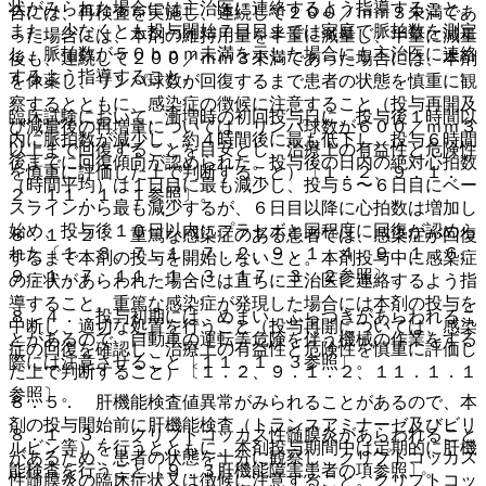
状がみられた場合には主治医に連絡するよう指導すること。
合には、再検査を実施し、連続して２００／ｍｍ３未満であ
また、少なくとも投与開始７日目までは家庭で脈拍数を測定
った場合には、本剤の維持用量を半量に減量し、半量に減量
し、脈拍数が５０ｂｐｍ未満を示した場合にも主治医に連絡
後も、連続して２００／ｍｍ３未満であった場合には、本剤
するよう指導すること。
を休薬し、リンパ球数が回復するまで患者の状態を慎重に観
察するとともに、感染症の徴候に注意すること（投与再開及
臨床試験において、漸増時の初回投与日に、投与後１時間以
び減量後の再増量については、リンパ球数が６００／ｍｍ３
内に脈拍数が減少し、約４時間後に最も低下し、投与６時間
以上まで回復することを目安とし、治療上の有益性と危険性
後までに回復傾向が認められた。投与後の日内の絶対心拍数
を慎重に評価した上で判断すること）〔１．２、９．１．
（時間平均）は１日目に最も減少し、投与５〜６日目にベー
２、１１．１．１参照〕。
スラインから最も減少するが、６日目以降に心拍数は増加し
始め、投与後１０日以内にプラセボと同程度に回復が認めら
８．１．２． 重篤な感染症のある患者では、感染症が回復
れた〔１．３、７．１、７．２、９．１．４、９．１．６、
するまで本剤の投与を開始しないこと。本剤投与中に感染症
９．１．７、１１．１．３、１７．３．２参照〕。
の症状があらわれた場合には直ちに主治医に連絡するよう指
導すること。重篤な感染症が発現した場合には本剤の投与を
８．４． 投与初期には、めまい、ふらつきがあらわれるこ
中断し、適切な処置を行うこと（投与再開については、感染
とがあるので、自動車の運転等危険を伴う機械の作業をする
症の回復を確認し、治療上の有益性と危険性を慎重に評価し
際には注意させること〔１１．１．３参照〕。
た上で判断すること）〔１．２、９．１．２、１１．１．１
参照〕。
８．５． 肝機能検査値異常がみられることがあるので、本
剤の投与開始前に肝機能検査（トランスアミナーゼ及びビリ
８．１．３． クリプトコッカス性髄膜炎があらわれること
ルビン等）を行うとともに、本剤投与期間中は定期的に肝機
があるため、患者の状態を十分に観察し、クリプトコッカス
能検査を行うこと〔９．３肝機能障害患者の項参照〕。
性髄膜炎の臨床症状又は徴候に注意すること。クリプトコッ