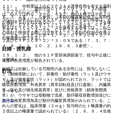
１１）． 中程度以上のＣＹＰ３Ａ４誘導作用を有する薬剤
１５．１．１． 遺伝子型ＣＹＰ２Ｃ９＊３／＊３の頻度
（エファビレンツ等）〔９．１．１、１５．１．１、１６．
は、白人では約０．３〜０．４％で、他の人種ではそれより
６．３、１６．７．５参照〕［本剤の曝露量が低下し有効性
少ない。日本人におけるＣＹＰ２Ｃ９遺伝子型の頻度は、そ
が減弱するおそれがあるので、ＣＹＰ２Ｃ９＊１／＊３を保
れぞれ、ＣＹＰ２Ｃ９＊１／＊１：９５〜９６％、ＣＹＰ２
有又はＣＹＰ２Ｃ９＊２／＊３を保有する患者では、これら
Ｃ９＊１／＊３：４〜５％、ＣＹＰ２Ｃ９＊３／＊３：０〜
の薬剤と併用する際には注意すること（本剤の代謝が促進さ
０．１％、ＣＹＰ２Ｃ９＊１／＊２、ＣＹＰ２Ｃ９＊２／＊
れ曝露量が低下する）］。
２及びＣＹＰ２Ｃ９＊２／＊３：０％である〔７．３、７．
４、９．１．１、１０．２、１６．６．３参照〕。
妊婦・授乳婦
１５．１．２． 他のＳ１Ｐ受容体調節薬で、投与中止後に
（妊婦）
重度の疾患増悪が報告されている。
妊婦又は妊娠している可能性のある女性には、投与しないこ
貯法
と（動物実験において、胚毒性・胎仔毒性（ラット及びウサ
ギ）及び催奇形性（ラット）が認められており、ラットでは
（保管上の注意）
吸収胚数増加、外表異常（異常回転肢及び口蓋裂）、内臓異
常（巨心及び雄生殖器異常）並びに骨格異常（鎖骨形態異
２〜８℃。
常）が、ウサギでは母動物で流産、胎仔吸収胚数増加並びに
ホーム
胎仔骨格変異増加及び胎仔内臓変異増加がみられている。こ
れらの変化は、臨床用量（２ｍｇ）投与時のヒト曝露量の約
２倍以上の曝露量で認められている）〔２．６、９．４生殖