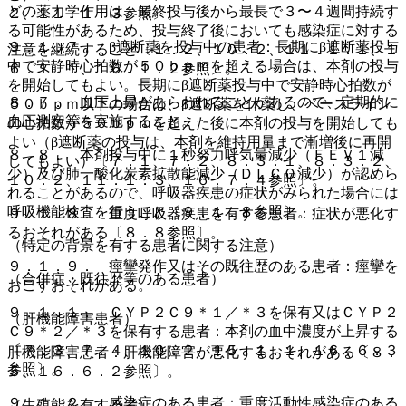
どの薬力学作用は、最終投与後から最長で３〜４週間持続す
２、１１．１．３参照〕。
る可能性があるため、投与終了後においても感染症に対する
９．１．７． β遮断薬を投与中の患者：長期にβ遮断薬投与
注意を継続すること〔１．２、１０．２、１１．１．１、１
中で安静時心拍数が５０ｂｐｍを超える場合は、本剤の投与
６．１．１、１６．１．２参照〕。
を開始してもよい。長期にβ遮断薬投与中で安静時心拍数が
８．７． 血圧上昇があらわれることがあるので、定期的に
５０ｂｐｍ以下の場合は、β遮断薬を休薬し、ベースライン
血圧測定等を実施すること。
の心拍数が５０ｂｐｍを超えた後に本剤の投与を開始しても
よい（β遮断薬の投与は、本剤を維持用量まで漸増後に再開
８．８． 本剤投与中に１秒努力呼気量減少（ＦＥＶ１減
してもよい）〔７．１、７．２、８．３．１、８．３．２、
少）及び肺一酸化炭素拡散能減少（ＤＬＣＯ減少）が認めら
１０．２、１１．１．３、１６．７．４参照〕。
れることがあるので、呼吸器疾患の症状がみられた場合には
呼吸機能検査を行うこと〔９．１．８参照〕。
９．１．８． 重度呼吸器疾患を有する患者：症状が悪化す
るおそれがある〔８．８参照〕。
（特定の背景を有する患者に関する注意）
９．１．９． 痙攣発作又はその既往歴のある患者：痙攣を
（合併症・既往歴等のある患者）
おこすおそれがある。
９．１．１． ＣＹＰ２Ｃ９＊１／＊３を保有又はＣＹＰ２
（肝機能障害患者）
Ｃ９＊２／＊３を保有する患者：本剤の血中濃度が上昇する
〔７．３、７．４、１０．２、１５．１．１、１６．６．３
肝機能障害患者：肝機能障害が悪化するおそれがある〔８．
参照〕。
５、１６．６．２参照〕。
９．１．２． 感染症のある患者：重度活動性感染症のある
（生殖能を有する者）