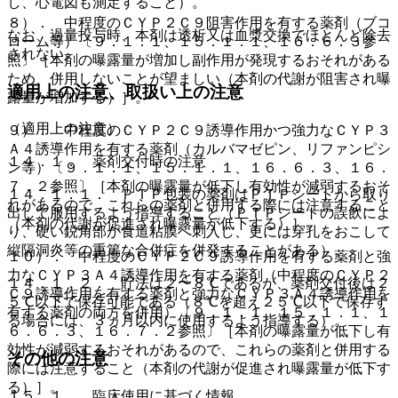
し、心電図も測定すること）。
８）． 中程度のＣＹＰ２Ｃ９阻害作用を有する薬剤（ブコ
なお、過量投与時、本剤は透析又は血漿交換でほとんど除去
ローム等）〔９．１．１、１５．１．１、１６．６．３参
されない。
照〕［本剤の曝露量が増加し副作用が発現するおそれがある
ため、併用しないことが望ましい（本剤の代謝が阻害され曝
適用上の注意、取扱い上の注意
露量が増加する）］。
（適用上の注意）
９）． 中程度のＣＹＰ２Ｃ９誘導作用かつ強力なＣＹＰ３
Ａ４誘導作用を有する薬剤（カルバマゼピン、リファンピシ
１４．１． 薬剤交付時の注意
ン等）〔９．１．１、１５．１．１、１６．６．３、１６．
７．２参照〕［本剤の曝露量が低下し有効性が減弱するおそ
１４．１．１． ＰＴＰ包装の薬剤はＰＴＰシートから取り
れがあるので、これらの薬剤と併用する際には注意すること
出して服用するよう指導すること（ＰＴＰシートの誤飲によ
（本剤の代謝が促進され曝露量が低下する）］。
り、硬い鋭角部が食道粘膜へ刺入し、更には穿孔をおこして
縦隔洞炎等の重篤な合併症を併発することがある）。
１０）． 中程度のＣＹＰ２Ｃ９誘導作用を有する薬剤と強
力なＣＹＰ３Ａ４誘導作用を有する薬剤（中程度のＣＹＰ２
１４．１．２． 貯法は２〜８℃であるが、薬剤交付後は２
Ｃ９誘導作用を有する薬剤と強力なＣＹＰ３Ａ４誘導作用を
５℃以下で保存可能である（８℃を超え２５℃以下で保存す
有する薬剤の両方を併用）〔９．１．１、１５．１．１、１
る場合には、３ヵ月以内に使用するよう指導する）。
６．６．３、１６．７．２参照〕［本剤の曝露量が低下し有
効性が減弱するおそれがあるので、これらの薬剤と併用する
その他の注意
際には注意すること（本剤の代謝が促進され曝露量が低下す
る）］。
１５．１． 臨床使用に基づく情報