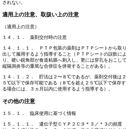
されない。
適用上の注意、取扱い上の注意
（適用上の注意）
１４．１． 薬剤交付時の注意
１４．１．１． ＰＴＰ包装の薬剤はＰＴＰシートから取り
出して服用するよう指導すること（ＰＴＰシートの誤飲によ
り、硬い鋭角部が食道粘膜へ刺入し、更には穿孔をおこして
縦隔洞炎等の重篤な合併症を併発することがある）。
１４．１．２． 貯法は２〜８℃であるが、薬剤交付後は２
５℃以下で保存可能である（８℃を超え２５℃以下で保存す
る場合には、３ヵ月以内に使用するよう指導する）。
その他の注意
１５．１． 臨床使用に基づく情報
１５．１．１． 遺伝子型ＣＹＰ２Ｃ９＊３／＊３の頻度