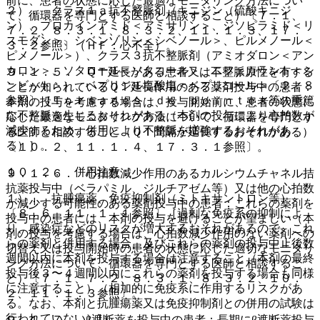
前に、患者の状態に応じた最適なモニタリング方法につい
２）． クラス１ａ抗不整脈剤（キニジン（硫酸キニジ
て、循環器を専門とする医師と相談すること）〔７．１、
ン）、プロカインアミド＜アミサリン＞、ジソピラミド＜リ
７．２、８．３．１、８．３．２、１１．１．３、１７．
スモダン＞、シベンゾリン＜シベノール＞、ピルメノール＜
３．２参照〕（ＨＦ：心不全）。
ピメノール＞）、クラス３抗不整脈剤（アミオダロン＜アン
カロン＞、ソタロール＜ソタコール＞、ニフェカラント＜シ
９．１．５． ＱＴ延長がある患者又は不整脈原性を有する
ンビット＞）、ベプリジル塩酸塩＜ベプリコール＞〔２．８
ことが知られているＱＴ延長作用のある薬剤投与中の患者：
参照〕［Ｔｏｒｓａｄｅｓ ｄｅ ｐｏｉｎｔｅｓ等の重篤
本剤の投与を考慮する場合は、投与開始前に、患者の状態に
な不整脈を生じるおそれがある（本剤の投与により心拍数が
応じた最適なモニタリング方法について、循環器を専門とす
減少するため、併用により不整脈を増強するおそれがあ
る医師と相談すること（ＱＴ間隔が延長するおそれがある）
る）］。
〔１０．２、１１．１．４、１７．３．１参照〕。
１０．２． 併用注意：
９．１．６． 心拍数減少作用のあるカルシウムチャネル拮
抗薬投与中（ベラパミル、ジルチアゼム等）又は他の心拍数
１）． 抗腫瘍薬、免疫抑制剤（ミトキサントロン等）
が減少する可能性のある薬剤投与中の患者：これらの薬剤を
〔８．６、１１．１．１参照〕［過剰な免疫系の抑制によ
投与中の患者には、本剤の投与を避けることが望ましい（本
り、感染症などのリスクが増大するおそれがあるので、これ
剤の投与を考慮する場合は、心拍数減少作用のない薬剤への
らの薬剤と併用する場合、及びこれらの薬剤の投与中止後数
切替え又は投与開始時の患者の状態に応じた適切なモニタリ
週間以内に本剤を投与する場合は注意すること（本剤の最終
ング方法について、循環器を専門とする医師と相談するこ
投与後３〜４週間以内にこれらの薬剤を投与する場合も同様
と）〔７．１、７．２、８．３．１、８．３．２、１０．
に注意すること）（相加的に免疫系に作用するリスクがあ
２、１１．１．３参照〕。
る。なお、本剤と抗腫瘍薬又は免疫抑制剤との併用の試験は
行われていない）］。
９．１．７． β遮断薬を投与中の患者：長期にβ遮断薬投与