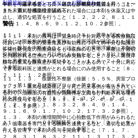
利用規約
プライバシーポリシー
お問い合わせ
８）． 臨床検査：（５％以上）肝機能検査値上昇、（１〜
中断を考慮するとともに、適切な診断及び処置を行うこと。
５％未満）肺機能検査値低下。
また、重篤な感染症が認められた場合には本剤を休薬又は中
止し、適切な処置を行うこと〔１．２、２．２、８．１．１
警告
−８．１．４、８．６、９．１．２、１０．２参照〕。
１１．１．２． 黄斑浮腫（１．３％）：異常が認められた
１．１． 本剤の投与は、緊急時に十分対応できる医療施設
場合には眼科学的検査を実施し、黄斑浮腫が確認された場合
において、本剤の安全性及び有効性についての十分な知識と
には、投与を中断すること（ほとんどの黄斑浮腫が、本剤の
多発性硬化症の治療経験をもつ医師のもとで、本療法が適切
投与開始後３〜４ヵ月以内にみられたが、６ヵ月以上投与さ
と判断される症例についてのみ実施すること。また、黄斑浮
れた患者でも報告されている）〔１．１、８．２、９．１．
腫等の重篤な眼疾患が発現することがあるので、十分に対応
３参照〕。
できる眼科医と連携がとれる場合にのみ使用すること〔８．
２、１１．１．２参照〕。
１１．１．３． 徐脈性不整脈（徐脈：５．５％、房室ブロ
ック＜第１度＞及び房室ブロック＜第２度＞：１．６％）：
１．２． 重篤な感染症により死亡に至る例が報告されてい
本剤の投与開始で一過性心拍数減少があらわれ、房室伝導遅
るので、治療上の有益性が危険性を上回ると判断される場合
延を伴うことがある〔１．３、２．３、２．４、７．１、
にのみ投与すること〔８．１．１−８．１．４、８．６、１
７．２、８．３．１、８．３．２、８．４、９．１．４、
１．１．１参照〕。
９．１．６、９．１．７、１０．２、１７．３．２参照〕。
１．３． 本剤の漸増期間中に心拍数低下作用がみられるた
１１．１．４． ＱＴ間隔延長（０．２％）〔２．５、９．
め、循環器を専門とする医師と連携するなど、適切な処置が
１．５、１０．２、１７．３．１参照〕。
行える管理下で本剤の投与を開始すること〔７．１、７．
２、８．３．１、８．３．２、１１．１．３、１７．３．２