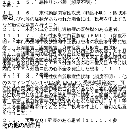
１１．１．５． 悪性リンパ腫（頻度不明）。
参照〕。
１１．１．６． 末梢動脈閉塞性疾患（頻度不明）：四肢疼
禁忌
痛、しびれ等の症状があらわれた場合には、投与を中止する
など適切な処置を行うこと。
２．１． 本剤の成分に対し過敏症の既往歴のある患者。
１１．１．７． 進行性多巣性白質脳症（ＰＭＬ）（頻度不
２．２． 重篤な感染症のある患者〔１１．１．１参照〕。
明）：本剤の投与中及び投与中止後は患者の状態を十分に観
察し、意識障害、認知障害、麻痺症状（片麻痺、四肢麻
２．３． 本剤の投与開始前６ヵ月以内に心筋梗塞、６ヵ月
痺）、言語障害等の症状があらわれた場合は、ＭＲＩによる
以内に不安定狭心症、６ヵ月以内に入院を要する非代償性心
画像診断及び脳脊髄液検査を行うとともに、投与を中止し、
不全、６ヵ月以内にＮＹＨＡ分類３度の心不全又は６ヵ月以
適切な処置を行うこと。
内にＮＹＨＡ分類４度の心不全を発症した患者〔１１．１．
３、１７．３．２参照〕。
１１．１．８． 可逆性後白質脳症症候群（頻度不明）：他
のスフィンゴシン１−リン酸（Ｓ１Ｐ）受容体調節薬で、可
２．４． モビッツ２型第２度房室ブロック＜ペースメーカ
逆性後白質脳症症候群が報告されているため、本剤の投与中
ー使用を除く＞又はモビッツ２型第２度より重度の房室ブロ
及び投与中止後は患者の状態を十分に観察し、頭痛、意識障
ック＜ペースメーカー使用を除く＞、洞不全症候群＜ペース
害、痙攣、視力障害等の症状があらわれた場合は、ＭＲＩ等
メーカー使用を除く＞のある患者〔１１．１．３、１７．
による画像診断を行うとともに、投与を中止し、適切な処置
３．２参照〕。
を行うこと。
２．５． 著明なＱＴ延長のある患者〔１１．１．４参
その他の副作用
照〕。