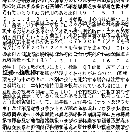
等）、心拍数減少作用のあるカルシウムチャネル拮抗薬（ベ
際には注意すること（本剤の代謝が促進され曝露量が低下す
ラパミル、ジルチアゼム等）、不整脈原性を有することが知
る）］。
られているＱＴ延長作用のある薬剤〔９．１．５、９．１．
６、１１．１．３、１１．１．４参照〕［心拍数の減少によ
１１）． 中程度以上のＣＹＰ３Ａ４誘導作用を有する薬剤
り、徐脈・ＱＴ延長・房室ブロックなどの徐脈性不整脈が発
（エファビレンツ等）〔９．１．１、１５．１．１、１６．
現するおそれがあるので、本剤の投与開始時に、これらの薬
６．３、１６．７．５参照〕［本剤の曝露量が低下し有効性
剤と併用しないことが望ましい（心拍数に対して潜在的な相
が減弱するおそれがあるので、ＣＹＰ２Ｃ９＊１／＊３を保
加作用がある）］。
有又はＣＹＰ２Ｃ９＊２／＊３を保有する患者では、これら
の薬剤と併用する際には注意すること（本剤の代謝が促進さ
４）． β遮断薬（アテノロール、プロプラノロール等）
れ曝露量が低下する）］。
〔９．１．７、１１．１．３、１１．１．４、１６．７．４
参照〕［心拍数の減少により、徐脈・ＱＴ延長・房室ブロッ
妊婦・授乳婦
クなどの徐脈性不整脈が発現するおそれがあるので、β遮断
薬を投与中の患者に、本剤の投与を開始する場合は注意する
（妊婦）
こと（なお、本剤の維持用量を投与されている患者には、β
遮断薬の投与を開始してもよい）（心拍数減少に相加的な作
妊婦又は妊娠している可能性のある女性には、投与しないこ
用がある）］。
と（動物実験において、胚毒性・胎仔毒性（ラット及びウサ
ギ）及び催奇形性（ラット）が認められており、ラットでは
５）． 不活化ワクチン〔８．１．４参照〕［ワクチン接種
吸収胚数増加、外表異常（異常回転肢及び口蓋裂）、内臓異
の効果が減弱するおそれがあるので、本剤の投与中及び投与
常（巨心及び雄生殖器異常）並びに骨格異常（鎖骨形態異
終了後最低４週間は不活化ワクチンの接種を避けること（本
常）が、ウサギでは母動物で流産、胎仔吸収胚数増加並びに
剤は免疫系に抑制的に作用するため、ワクチン接種の効果が