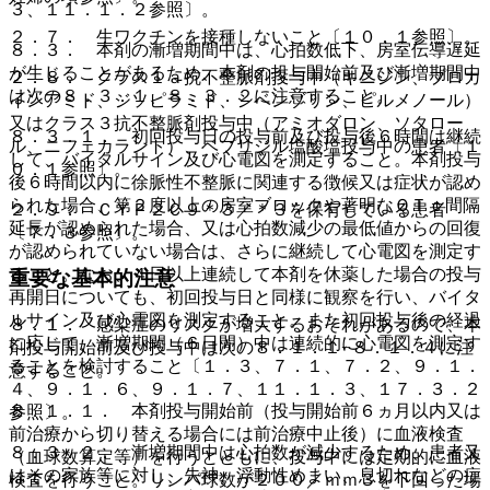
３、１１．１．２参照〕。
２．７． 生ワクチンを接種しないこと〔１０．１参照〕。
８．３． 本剤の漸増期間中は、心拍数低下、房室伝導遅延
が生じることがあるため、本剤の投与開始前及び漸増期間中
２．８． クラス１ａ抗不整脈剤投与中（キニジン、プロカ
は次の８．３．１、８．３．２に注意すること。
インアミド、ジソピラミド、シベンゾリン、ピルメノール）
又はクラス３抗不整脈剤投与中（アミオダロン、ソタロー
８．３．１． 初回投与日の投与前及び投与後６時間は継続
ル、ニフェカラント）、ベプリジル塩酸塩投与中の患者〔１
して、バイタルサイン及び心電図を測定すること。本剤投与
０．１参照〕。
後６時間以内に徐脈性不整脈に関連する徴候又は症状が認め
られた場合、第２度以上の房室ブロックや著明なＱＴｃ間隔
２．９． ＣＹＰ２Ｃ９＊３／＊３を保有している患者
延長が認められた場合、又は心拍数減少の最低値からの回復
〔７．３参照〕。
が認められていない場合は、さらに継続して心電図を測定す
ること。なお、４日以上連続して本剤を休薬した場合の投与
重要な基本的注意
再開日についても、初回投与日と同様に観察を行い、バイタ
ルサイン及び心電図を測定すること。また初回投与後の経過
８．１． 感染症のリスクが増大するおそれがあるので、本
に応じて、漸増期間（６日間）中は連続的に心電図を測定す
剤投与開始前及び投与中は次の８．１．１−８．１．４に注
ることを検討すること〔１．３、７．１、７．２、９．１．
意すること。
４、９．１．６、９．１．７、１１．１．３、１７．３．２
８．１．１． 本剤投与開始前（投与開始前６ヵ月以内又は
参照〕。
前治療から切り替える場合には前治療中止後）に血液検査
８．３．２． 漸増期間中は心拍数が減少するため、患者又
（血球数算定等）を行うとともに、投与中には定期的に血液
はその家族等に対し、失神、浮動性めまい、息切れなどの症
検査を行うこと。リンパ球数が２００／ｍｍ３を下回った場