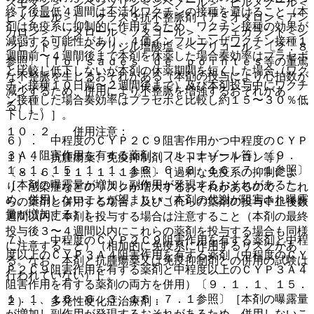
スモダン＞、シベンゾリン＜シベノール＞、ピルメノール＜
終了後最低４週間は不活化ワクチンの接種を避けること（本
ピメノール＞）、クラス３抗不整脈剤（アミオダロン＜アン
剤は免疫系に抑制的に作用するため、ワクチン接種の効果が
カロン＞、ソタロール＜ソタコール＞、ニフェカラント＜シ
減弱する可能性があり、４価インフルエンザワクチン接種１
ンビット＞）、ベプリジル塩酸塩＜ベプリコール＞〔２．８
週間前〜４週間後まで本剤を休薬した場合奏効率はプラセボ
参照〕［Ｔｏｒｓａｄｅｓ ｄｅ ｐｏｉｎｔｅｓ等の重篤
と比較し低下しないが本剤の休薬期間を短くした場合（ワク
な不整脈を生じるおそれがある（本剤の投与により心拍数が
チン接種１０日前〜２週間後まで）及び本剤投与中にワクチ
減少するため、併用により不整脈を増強するおそれがあ
ン接種した場合奏効率はプラセボと比較し約１５〜３０％低
る）］。
下した）］。
１０．２． 併用注意：
６）． 中程度のＣＹＰ２Ｃ９阻害作用かつ中程度のＣＹＰ
３Ａ４阻害作用を有する薬剤（フルコナゾール等）〔９．
１）． 抗腫瘍薬、免疫抑制剤（ミトキサントロン等）
１．１、１５．１．１、１６．６．３、１６．７．１参照〕
〔８．６、１１．１．１参照〕［過剰な免疫系の抑制によ
［本剤の曝露量が増加し副作用が発現するおそれがあるた
り、感染症などのリスクが増大するおそれがあるので、これ
め、併用しないことが望ましい（本剤の代謝が阻害され曝露
らの薬剤と併用する場合、及びこれらの薬剤の投与中止後数
量が増加する）］。
週間以内に本剤を投与する場合は注意すること（本剤の最終
投与後３〜４週間以内にこれらの薬剤を投与する場合も同様
７）． 中程度のＣＹＰ２Ｃ９阻害作用を有する薬剤と中程
に注意すること）（相加的に免疫系に作用するリスクがあ
度以上のＣＹＰ３Ａ４阻害作用を有する薬剤（中程度のＣＹ
る。なお、本剤と抗腫瘍薬又は免疫抑制剤との併用の試験は
Ｐ２Ｃ９阻害作用を有する薬剤と中程度以上のＣＹＰ３Ａ４
行われていない）］。
阻害作用を有する薬剤の両方を併用）〔９．１．１、１５．
１．１、１６．６．３、１６．７．１参照〕［本剤の曝露量
２）． 多発性硬化症治療剤：
が増加し副作用が発現するおそれがあるため、併用しないこ