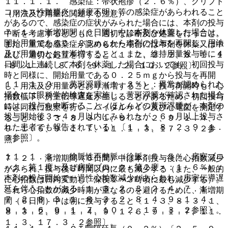
１１．１．１． 感染症：帯状疱疹（２．６％）、クリプト
コッカス性髄膜炎（頻度不明）等の感染症があらわれること
（用法及び用量に関連する注意）
があるので、感染症の症状がみられた場合には、本剤の投与
７．１． 漸増期間（６日間）中に本剤を休薬した場合は、
中断を考慮するとともに、適切な診断及び処置を行うこと。
開始用量である０．２５ｍｇから本剤の投与を再開し、用法
また、重篤な感染症が認められた場合には本剤を休薬又は中
及び用量のとおり漸増すること。また、維持用量投与時に４
止し、適切な処置を行うこと〔１．２、２．２、８．１．１
日間以上連続して本剤を休薬した場合においても、初回投与
−８．１．４、８．６、９．１．２、１０．２参照〕。
時と同様に、開始用量である０．２５ｍｇから投与を再開
１１．１．２． 黄斑浮腫（１．３％）：異常が認められた
し、用法及び用量のとおり漸増すること。投与再開時も、心
場合には眼科学的検査を実施し、黄斑浮腫が確認された場合
拍数低下、房室伝導遅延が生じることがあるため、初回投与
には、投与を中断すること（ほとんどの黄斑浮腫が、本剤の
時と同様に観察を行い、バイタルサイン及び心電図を測定す
投与開始後３〜４ヵ月以内にみられたが、６ヵ月以上投与さ
ること〔１．３、８．３．１、８．３．２、９．１．４、
れた患者でも報告されている）〔１．１、８．２、９．１．
９．１．６、９．１．７、１１．１．３、１７．３．２参
３参照〕。
照〕。
１１．１．３． 徐脈性不整脈（徐脈：５．５％、房室ブロ
７．２． 漸増期間（６日間）中は本剤投与後に心拍数減少
ック＜第１度＞及び房室ブロック＜第２度＞：１．６％）：
がみられ、投与後６時間以内に最も減少する（また、一般的
本剤の投与開始で一過性心拍数減少があらわれ、房室伝導遅
に心拍数は日内変動し、深夜１〜３時頃に最も減少する）。
延を伴うことがある〔１．３、２．３、２．４、７．１、
これら心拍数の減少時期が重なるのを避けるために、漸増期
７．２、８．３．１、８．３．２、８．４、９．１．４、
間（６日間）中は朝に投与すること〔１．３、８．３．１、
９．１．６、９．１．７、１０．２、１７．３．２参照〕。
８．３．２、９．１．４、９．１．６、９．１．７、１１．
１．３、１７．３．２参照〕。