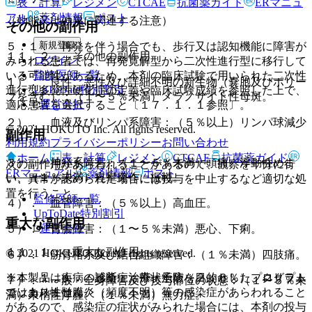
表・計算
レジメン
CTCAE
抗菌薬ガイド
ERマニュ
アル
薬剤情報
ポスト
（効能又は効果に関連する注意）
その他の副作用
新規登録
５．１． 再発を伴う場合でも、歩行又は認知機能に障害が
１１．２． その他の副作用
ログイン
みられる患者では、再発寛解型から二次性進行型に移行して
監修医師一覧
いる可能性があるため、本剤の臨床試験で用いられた二次性
１）． 良性、悪性及び詳細不明の新生物（嚢胞及びポリー
UpToDate特別割引
進行型多発性硬化症の定義や臨床試験成績を参照した上で、
プを含む）：（１〜５％未満）メラノサイト性母斑。
運営会社
適応患者を選択すること〔１７．１．１参照〕。
２）． 血液及びリンパ系障害：（５％以上）リンパ球減少
© 2021 HOKUTO Inc. All rights reserved.
副作用
症。
利用規約
プライバシーポリシー
お問い合わせ
ホーム
表・計算
レジメン
CTCAE
抗菌薬ガイド
３）． 神経系障害：（１〜５％未満）頭痛、浮動性めま
次の副作用があらわれることがあるので、観察を十分に行
ERマニュアル
薬剤情報
ポスト
い、（１％未満）痙攣発作、振戦。
い、異常が認められた場合には投与を中止するなど適切な処
置を行うこと。
監修医師一覧
４）． 血管障害：（５％以上）高血圧。
UpToDate特別割引
重大な副作用
運営会社
５）． 胃腸障害：（１〜５％未満）悪心、下痢。
１１．１． 重大な副作用
© 2021 HOKUTO Inc. All rights reserved.
６）． 筋骨格系及び結合組織障害：（１％未満）四肢痛。
※本製品は疾病の診断・治療・予防を目的としたプログラム
１１．１．１． 感染症：帯状疱疹（２．６％）、クリプト
７）． 一般・全身障害及び投与部位の状態：（１〜５％未
ではありません。
コッカス性髄膜炎（頻度不明）等の感染症があらわれること
満）末梢性浮腫、（１％未満）無力症。
があるので、感染症の症状がみられた場合には、本剤の投与