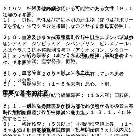
２．６． 妊婦又は妊娠している可能性のある女性〔９．５
１１．２． その他の副作用
妊婦の項参照〕。
１）． 良性、悪性及び詳細不明の新生物（嚢胞及びポリー
２．７． 生ワクチンを接種しないこと〔１０．１参照〕。
プを含む）：（１〜５％未満）メラノサイト性母斑。
２．８． クラス１ａ抗不整脈剤投与中（キニジン、プロカ
２）． 血液及びリンパ系障害：（５％以上）リンパ球減少
インアミド、ジソピラミド、シベンゾリン、ピルメノール）
症。
又はクラス３抗不整脈剤投与中（アミオダロン、ソタロー
３）． 神経系障害：（１〜５％未満）頭痛、浮動性めま
ル、ニフェカラント）、ベプリジル塩酸塩投与中の患者〔１
い、（１％未満）痙攣発作、振戦。
０．１参照〕。
４）． 血管障害：（５％以上）高血圧。
２．９． ＣＹＰ２Ｃ９＊３／＊３を保有している患者
〔７．３参照〕。
５）． 胃腸障害：（１〜５％未満）悪心、下痢。
重要な基本的注意
６）． 筋骨格系及び結合組織障害：（１％未満）四肢痛。
８．１． 感染症のリスクが増大するおそれがあるので、本
７）． 一般・全身障害及び投与部位の状態：（１〜５％未
剤投与開始前及び投与中は次の８．１．１−８．１．４に注
満）末梢性浮腫、（１％未満）無力症。
意すること。
８）． 臨床検査：（５％以上）肝機能検査値上昇、（１〜
８．１．１． 本剤投与開始前（投与開始前６ヵ月以内又は
５％未満）肺機能検査値低下。