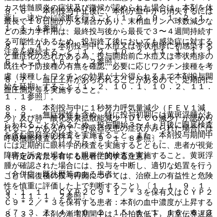
カス性髄膜炎の症状及び徴候が認められた場合は、本剤を休
８．６． 本剤投与中止後に、本剤が血中から消失するには
薬し、速やかに診断を行うこと〔１．２、９．１．２、１
最長で１０日間かかる場合があり、末梢血リンパ球数減少な
１．１．１参照〕。
どの薬力学作用は、最終投与後から最長で３〜４週間持続す
る可能性があるため、投与終了後においても感染症に対する
８．１．４． 本剤投与中に水痘又は帯状疱疹に初感染する
注意を継続すること〔１．２、１０．２、１１．１．１、１
と重症化の恐れがある為、投与開始前に水痘又は帯状疱疹の
６．１．１、１６．１．２参照〕。
既往や予防接種の有無を確認、必要に応じワクチン接種を考
慮（接種したワクチンの効果が十分得られるまで本剤投与開
８．７． 血圧上昇があらわれることがあるので、定期的に
始を延期）すること〔１．２、１０．１、１０．２、１１．
血圧測定等を実施すること。
１．１参照〕。
８．８． 本剤投与中に１秒努力呼気量減少（ＦＥＶ１減
８．２． 無症候性も含め、特に投与初期には黄斑浮腫があ
少）及び肺一酸化炭素拡散能減少（ＤＬＣＯ減少）が認めら
らわれることがあるため、投与開始３〜４ヵ月後に眼底検査
れることがあるので、呼吸器疾患の症状がみられた場合には
を含む眼科学的検査を実施すること。また、本剤投与期間中
呼吸機能検査を行うこと〔９．１．８参照〕。
には定期的に眼科学的検査を実施するとともに、患者が視覚
障害を訴えた場合にも眼科学的検査を実施すること。黄斑浮
（特定の背景を有する患者に関する注意）
腫が確認された場合には、投与を中断し、適切な処置を行う
（合併症・既往歴等のある患者）
こと（回復後の投与再開については、治療上の有益性と危険
性を慎重に評価した上で判断すること）〔１．１、９．１．
９．１．１． ＣＹＰ２Ｃ９＊１／＊３を保有又はＣＹＰ２
３、１１．１．２参照〕。
Ｃ９＊２／＊３を保有する患者：本剤の血中濃度が上昇する
〔７．３、７．４、１０．２、１５．１．１、１６．６．３
８．３． 本剤の漸増期間中は、心拍数低下、房室伝導遅延