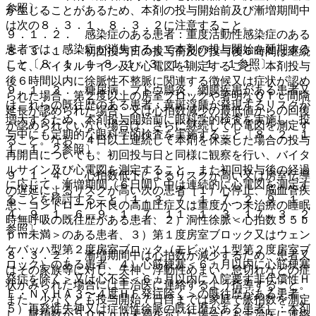
参照〕。
が生じることがあるため、本剤の投与開始前及び漸増期間中
は次の８．３．１、８．３．２に注意すること。
９．１．２． 感染症のある患者：重度活動性感染症のある
患者では、感染症が消失するまで本剤の投与開始を延期する
８．３．１． 初回投与日の投与前及び投与後６時間は継続
こと〔８．１．１−８．１．３、１１．１．１参照〕。
して、バイタルサイン及び心電図を測定すること。本剤投与
後６時間以内に徐脈性不整脈に関連する徴候又は症状が認め
９．１．３． 糖尿病、ブドウ膜炎、網膜疾患がある患者又
られた場合、第２度以上の房室ブロックや著明なＱＴｃ間隔
はこれらの既往歴のある患者：黄斑浮腫が発現するリスクが
延長が認められた場合、又は心拍数減少の最低値からの回復
増大するため、本剤投与開始前に眼科学的検査を実施し、投
が認められていない場合は、さらに継続して心電図を測定す
与中にも定期的な眼科学的検査を実施すること〔８．２、１
ること。なお、４日以上連続して本剤を休薬した場合の投与
１．１．２参照〕。
再開日についても、初回投与日と同様に観察を行い、バイタ
ルサイン及び心電図を測定すること。また初回投与後の経過
９．１．４． 心拍数低下によるリスクが高い又は房室伝導
に応じて、漸増期間（６日間）中は連続的に心電図を測定す
の遅延によるリスクが高い次の患者［１）心停止、脳血管疾
ることを検討すること〔１．３、７．１、７．２、９．１．
患、コントロール不良の高血圧症又は重度かつ未治療の睡眠
４、９．１．６、９．１．７、１１．１．３、１７．３．２
時無呼吸の既往歴がある患者、２）洞性徐脈＜心拍数５５ｂ
参照〕。
ｐｍ未満＞のある患者、３）第１度房室ブロック又はウェン
ケバッハ型第２度房室ブロック（モビッツ１型第２度房室ブ
８．３．２． 漸増期間中は心拍数が減少するため、患者又
ロック）のある患者、４）心筋梗塞＜６ヵ月以内に心筋梗塞
はその家族等に対し、失神、浮動性めまい、息切れなどの症
発症を除く＞又は心不全＜６ヵ月以内に入院要す非代償性Ｈ
状がみられた場合には主治医に連絡するよう指導すること。
Ｆ・ＮＹＨＡ３〜４度ＨＦ発症除く＞の既往歴がある患者、
また、少なくとも投与開始７日目までは家庭で脈拍数を測定
５）再発性失神又は症候性徐脈の既往歴がある患者］：本剤
し、脈拍数が５０ｂｐｍ未満を示した場合にも主治医に連絡