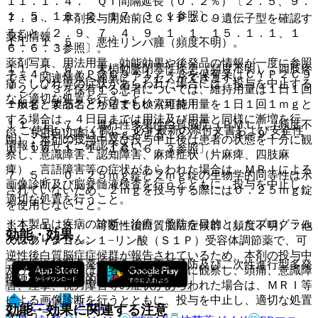
１１．１．４． ＱＴ間隔延長（０．２％）〔２．５、９．
１．５、１０．２、１７．３．１参照〕。
７．３． 本剤投与開始前にＣＹＰ２Ｃ９遺伝子型を確認す
ること〔２．９、７．４、９．１．１、１５．１．１、１
薬剤情報
１１．１．５． 悪性リンパ腫（頻度不明）。
６．６．３参照〕。
薬剤写真、用法用量、効能効果や後発品の情報が一度に参照
１１．１．６． 末梢動脈閉塞性疾患（頻度不明）：四肢疼
７．４． ＣＹＰ２Ｃ９＊１／＊３を保有又はＣＹＰ２Ｃ９
でき、関連情報へ簡単にアクセスができます。
痛、しびれ等の症状があらわれた場合には、投与を中止する
＊２／＊３を保有する患者については、維持用量は１日１回
など適切な処置を行うこと。
１ｍｇとすることが望ましい（維持用量を１日１回１ｍｇと
一般名、製品名どちらでも検索可能！
する場合は、４日目までは用法及び用量と同様に漸増を行
１１．１．７． 進行性多巣性白質脳症（ＰＭＬ）（頻度不
※ ご使用いただく際に、必ず最新の添付文書および安全性
い、５日目以降は１ｍｇとすること）〔７．３、９．１．
明）：本剤の投与中及び投与中止後は患者の状態を十分に観
情報も併せてご確認下さい。
１、１５．１．１、１６．６．３参照〕。
察し、意識障害、認知障害、麻痺症状（片麻痺、四肢麻
痺）、言語障害等の症状があらわれた場合は、ＭＲＩによる
７．５． ０．２５ｍｇ錠と２ｍｇ錠の生物学的同等性は示
画像診断及び脳脊髄液検査を行うとともに、投与を中止し、
されていないため、２ｍｇを投与する際には０．２５ｍｇ錠
適切な処置を行うこと。
を使用しないこと。
※本製品は疾病の診断・治療・予防を目的としたプログラム
１１．１．８． 可逆性後白質脳症症候群（頻度不明）：他
効能・効果
ではありません。
のスフィンゴシン１−リン酸（Ｓ１Ｐ）受容体調節薬で、可
逆性後白質脳症症候群が報告されているため、本剤の投与中
二次性進行型多発性硬化症の再発予防及び二次性進行型多発
及び投与中止後は患者の状態を十分に観察し、頭痛、意識障
性硬化症の身体的障害の進行抑制。
害、痙攣、視力障害等の症状があらわれた場合は、ＭＲＩ等
による画像診断を行うとともに、投与を中止し、適切な処置
ホーム
ノート
効能・効果に関連する注意
を行うこと。