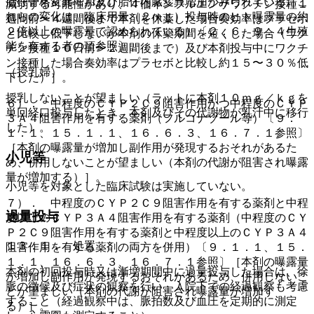
胎仔骨格変異増加及び胎仔内臓変異増加がみられている。こ
減弱する可能性があり、４価インフルエンザワクチン接種１
れらの変化は、臨床用量（２ｍｇ）投与時のヒト曝露量の約
週間前〜４週間後まで本剤を休薬した場合奏効率はプラセボ
２倍以上の曝露量で認められている）〔２．６、９．４生殖
と比較し低下しないが本剤の休薬期間を短くした場合（ワク
能を有する者の項参照〕。
チン接種１０日前〜２週間後まで）及び本剤投与中にワクチ
ン接種した場合奏効率はプラセボと比較し約１５〜３０％低
（授乳婦）
下した）］。
授乳しないことが望ましい（ラットに本剤１０ｍｇ／ｋｇを
６）． 中程度のＣＹＰ２Ｃ９阻害作用かつ中程度のＣＹＰ
単回経口投与したとき、本剤及びその代謝物が乳汁中に移行
３Ａ４阻害作用を有する薬剤（フルコナゾール等）〔９．
した）。
１．１、１５．１．１、１６．６．３、１６．７．１参照〕
［本剤の曝露量が増加し副作用が発現するおそれがあるた
小児等
め、併用しないことが望ましい（本剤の代謝が阻害され曝露
量が増加する）］。
小児等を対象とした臨床試験は実施していない。
７）． 中程度のＣＹＰ２Ｃ９阻害作用を有する薬剤と中程
過量投与
度以上のＣＹＰ３Ａ４阻害作用を有する薬剤（中程度のＣＹ
Ｐ２Ｃ９阻害作用を有する薬剤と中程度以上のＣＹＰ３Ａ４
１３．１． 処置
阻害作用を有する薬剤の両方を併用）〔９．１．１、１５．
１．１、１６．６．３、１６．７．１参照〕［本剤の曝露量
本剤の初回投与時又は漸増期間中に過量投与した場合は、徐
が増加し副作用が発現するおそれがあるため、併用しないこ
脈の徴候及び症状の観察を行い、入院下での経過観察も考慮
とが望ましい（本剤の代謝が阻害され曝露量が増加す
すること（経過観察中は、脈拍数及び血圧を定期的に測定
る）］。