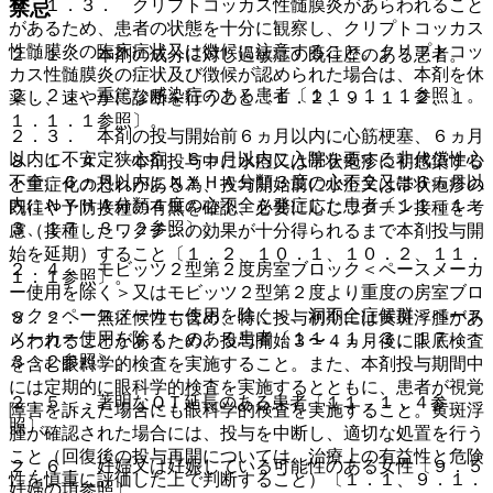
８．１．３． クリプトコッカス性髄膜炎があらわれること
禁忌
があるため、患者の状態を十分に観察し、クリプトコッカス
性髄膜炎の臨床症状又は徴候に注意すること。クリプトコッ
２．１． 本剤の成分に対し過敏症の既往歴のある患者。
カス性髄膜炎の症状及び徴候が認められた場合は、本剤を休
２．２． 重篤な感染症のある患者〔１１．１．１参照〕。
薬し、速やかに診断を行うこと〔１．２、９．１．２、１
１．１．１参照〕。
２．３． 本剤の投与開始前６ヵ月以内に心筋梗塞、６ヵ月
以内に不安定狭心症、６ヵ月以内に入院を要する非代償性心
８．１．４． 本剤投与中に水痘又は帯状疱疹に初感染する
不全、６ヵ月以内にＮＹＨＡ分類３度の心不全又は６ヵ月以
と重症化の恐れがある為、投与開始前に水痘又は帯状疱疹の
内にＮＹＨＡ分類４度の心不全を発症した患者〔１１．１．
既往や予防接種の有無を確認、必要に応じワクチン接種を考
３、１７．３．２参照〕。
慮（接種したワクチンの効果が十分得られるまで本剤投与開
始を延期）すること〔１．２、１０．１、１０．２、１１．
２．４． モビッツ２型第２度房室ブロック＜ペースメーカ
１．１参照〕。
ー使用を除く＞又はモビッツ２型第２度より重度の房室ブロ
ック＜ペースメーカー使用を除く＞、洞不全症候群＜ペース
８．２． 無症候性も含め、特に投与初期には黄斑浮腫があ
メーカー使用を除く＞のある患者〔１１．１．３、１７．
らわれることがあるため、投与開始３〜４ヵ月後に眼底検査
３．２参照〕。
を含む眼科学的検査を実施すること。また、本剤投与期間中
には定期的に眼科学的検査を実施するとともに、患者が視覚
２．５． 著明なＱＴ延長のある患者〔１１．１．４参
障害を訴えた場合にも眼科学的検査を実施すること。黄斑浮
照〕。
腫が確認された場合には、投与を中断し、適切な処置を行う
こと（回復後の投与再開については、治療上の有益性と危険
２．６． 妊婦又は妊娠している可能性のある女性〔９．５
性を慎重に評価した上で判断すること）〔１．１、９．１．
妊婦の項参照〕。