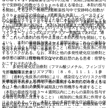
中で安静時心拍数が５０ｂｐｍを超える場合は、本剤の投与
２）． 多発性硬化症治療剤：
を開始してもよい。長期にβ遮断薬投与中で安静時心拍数が
５０ｂｐｍ以下の場合は、β遮断薬を休薬し、ベースライン
@． 多発性硬化症治療剤（インターフェロンβ、グラチラ
の心拍数が５０ｂｐｍを超えた後に本剤の投与を開始しても
マー酢酸塩）〔８．６、１１．１．１参照〕［過剰な免疫系
よい（β遮断薬の投与は、本剤を維持用量まで漸増後に再開
の抑制により、感染症などのリスクが増大するおそれがある
してもよい）〔７．１、７．２、８．３．１、８．３．２、
（インターフェロンβ又はグラチラマー酢酸塩であれば、通
１０．２、１１．１．３、１６．７．４参照〕。
常、これらの薬剤の投与中止直後に本剤の投与を開始しても
よい）、本剤の最終投与後３〜４週間以内にこれらの薬剤を
９．１．８． 重度呼吸器疾患を有する患者：症状が悪化す
投与する場合も同様に注意すること（相加的に免疫系に作用
るおそれがある〔８．８参照〕。
するリスクがある。なお、本剤と他の多発性硬化症治療剤と
の併用の試験は行われていない）］。
９．１．９． 痙攣発作又はその既往歴のある患者：痙攣を
おこすおそれがある。
A． 多発性硬化症治療剤（フマル酸ジメチル、フィンゴリ
モド塩酸塩、ナタリズマブ等）〔８．６、１１．１．１参
（肝機能障害患者）
照〕［過剰な免疫系の抑制により、感染症などのリスクが増
肝機能障害患者：肝機能障害が悪化するおそれがある〔８．
大するおそれがあるので、他の薬剤から本剤に切り替える場
５、１６．６．２参照〕。
合は、他の薬剤の消失半減期及び作用機序を考慮すること
（本剤の最終投与後３〜４週間以内にこれらの薬剤を投与す
（生殖能を有する者）
る場合も同様に注意すること）（相加的に免疫系に作用する
リスクがある。なお、本剤と他の多発性硬化症治療剤との併
妊娠可能な女性：妊娠可能な女性に対しては、動物実験で本
用の試験は行われていない）］。