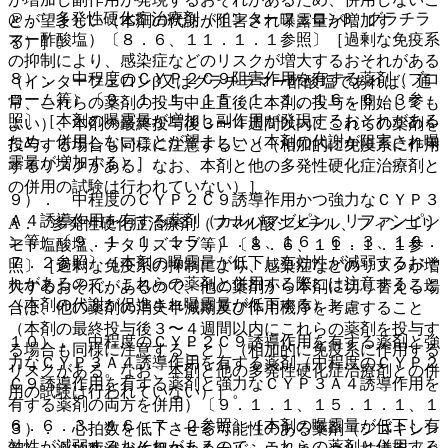
@． 多発性硬化症治療剤（インターフェロンβ、グラチラ
とが望ましい（本剤の代謝が阻害され曝露量が増加す
マー酢酸塩）〔８．６、１１．１．１参照〕［過剰な免疫系
る）］。
の抑制により、感染症などのリスクが増大するおそれがある
８）． 中程度のＣＹＰ２Ｃ９阻害作用を有する薬剤（ブコ
（インターフェロンβ又はグラチラマー酢酸塩であれば、通
ローム等）〔９．１．１、１５．１．１、１６．６．３参
常、これらの薬剤の投与中止直後に本剤の投与を開始しても
照〕［本剤の曝露量が増加し副作用が発現するおそれがある
よい）、本剤の最終投与後３〜４週間以内にこれらの薬剤を
ため、併用しないことが望ましい（本剤の代謝が阻害され曝
投与する場合も同様に注意すること（相加的に免疫系に作用
露量が増加する）］。
するリスクがある。なお、本剤と他の多発性硬化症治療剤と
の併用の試験は行われていない）］。
９）． 中程度のＣＹＰ２Ｃ９誘導作用かつ強力なＣＹＰ３
Ａ４誘導作用を有する薬剤（カルバマゼピン、リファンピシ
A． 多発性硬化症治療剤（フマル酸ジメチル、フィンゴリ
ン等）〔９．１．１、１５．１．１、１６．６．３、１６．
モド塩酸塩、ナタリズマブ等）〔８．６、１１．１．１参
７．２参照〕［本剤の曝露量が低下し有効性が減弱するおそ
照〕［過剰な免疫系の抑制により、感染症などのリスクが増
れがあるので、これらの薬剤と併用する際には注意すること
大するおそれがあるので、他の薬剤から本剤に切り替える場
（本剤の代謝が促進され曝露量が低下する）］。
合は、他の薬剤の消失半減期及び作用機序を考慮すること
（本剤の最終投与後３〜４週間以内にこれらの薬剤を投与す
１０）． 中程度のＣＹＰ２Ｃ９誘導作用を有する薬剤と強
る場合も同様に注意すること）（相加的に免疫系に作用する
力なＣＹＰ３Ａ４誘導作用を有する薬剤（中程度のＣＹＰ２
リスクがある。なお、本剤と他の多発性硬化症治療剤との併
Ｃ９誘導作用を有する薬剤と強力なＣＹＰ３Ａ４誘導作用を
用の試験は行われていない）］。
有する薬剤の両方を併用）〔９．１．１、１５．１．１、１
６．６．３、１６．７．２参照〕［本剤の曝露量が低下し有
３）． 心拍数を低下させる可能性のある薬剤（ジゴキシン
効性が減弱するおそれがあるので、これらの薬剤と併用する