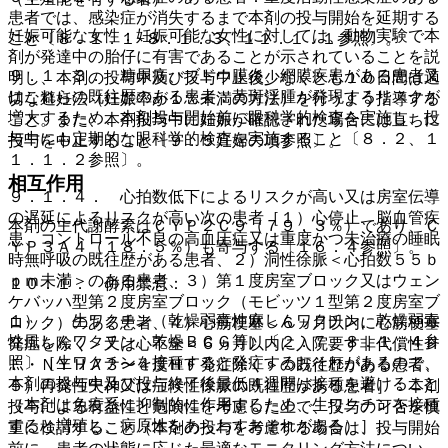
患者では、感染症が消失するまで本剤の投与開始を延期する
妊娠可能な女性：妊娠可能な女性に対しては、動物実験で本
こと〔８．１．１−８．１．３、１１．１．１参照〕。
剤が発達中の胎仔に有害であることが示されていることを説
９．１．３． 糖尿病、ブドウ膜炎、網膜疾患がある患者又
明し、本剤の投与中及び投与中止後少なくとも１０日間は適
はこれらの既往歴のある患者：黄斑浮腫が発現するリスクが
切な避妊法（妊娠率が１％未満の方法）を行うよう指導する
増大するため、本剤投与開始前に眼科学的検査を実施し、投
こと。また、本剤投与中に妊娠が確認された場合には直ちに
与中にも定期的な眼科学的検査を実施すること〔８．２、１
投与を中止すること〔９．５妊婦の項参照〕。
１．１．２参照〕。
相互作用
９．１．４． 心拍数低下によるリスクが高い又は房室伝導
の遅延によるリスクが高い次の患者［１）心停止、脳血管疾
本剤の主代謝酵素はＣＹＰ２Ｃ９（７９．３％）であり、Ｃ
患、コントロール不良の高血圧症又は重度かつ未治療の睡眠
ＹＰ３Ａ４（１８．５％）も寄与する〔１６．４参照〕。
時無呼吸の既往歴がある患者、２）洞性徐脈＜心拍数５５ｂ
ｐｍ未満＞のある患者、３）第１度房室ブロック又はウェン
１０．１． 併用禁忌：
ケバッハ型第２度房室ブロック（モビッツ１型第２度房室ブ
１）． 生ワクチン（乾燥弱毒性麻しんワクチン、乾燥弱毒
ロック）のある患者、４）心筋梗塞＜６ヵ月以内に心筋梗塞
性風しんワクチン、乾燥ＢＣＧ等）〔２．７、８．１．４参
発症を除く＞又は心不全＜６ヵ月以内に入院要す非代償性Ｈ
照〕［生ワクチンを接種すると発症するおそれがあるので、
Ｆ・ＮＹＨＡ３〜４度ＨＦ発症除く＞の既往歴がある患者、
本剤の投与中及び投与終了後最低４週間は接種を避けること
５）再発性失神又は症候性徐脈の既往歴がある患者］：本剤
（本剤は免疫系に抑制的に作用するため、生ワクチンを接種
投与による有益性と危険性を考慮した上で、投与の可否を慎
すると増殖し、病原性をあらわすおそれがある）］。
重に検討すること（本剤の投与を考慮する場合は、投与開始