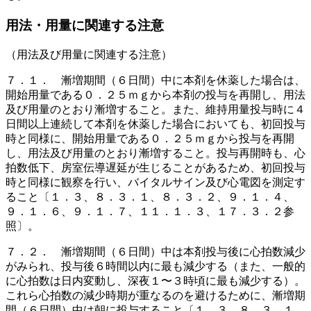
用法・用量に関連する注意
（用法及び用量に関連する注意）
７．１． 漸増期間（６日間）中に本剤を休薬した場合は、
開始用量である０．２５ｍｇから本剤の投与を再開し、用法
及び用量のとおり漸増すること。また、維持用量投与時に４
日間以上連続して本剤を休薬した場合においても、初回投与
時と同様に、開始用量である０．２５ｍｇから投与を再開
し、用法及び用量のとおり漸増すること。投与再開時も、心
拍数低下、房室伝導遅延が生じることがあるため、初回投与
時と同様に観察を行い、バイタルサイン及び心電図を測定す
ること〔１．３、８．３．１、８．３．２、９．１．４、
９．１．６、９．１．７、１１．１．３、１７．３．２参
照〕。
７．２． 漸増期間（６日間）中は本剤投与後に心拍数減少
がみられ、投与後６時間以内に最も減少する（また、一般的
に心拍数は日内変動し、深夜１〜３時頃に最も減少する）。
これら心拍数の減少時期が重なるのを避けるために、漸増期
間（６日間）中は朝に投与すること〔１．３、８．３．１、