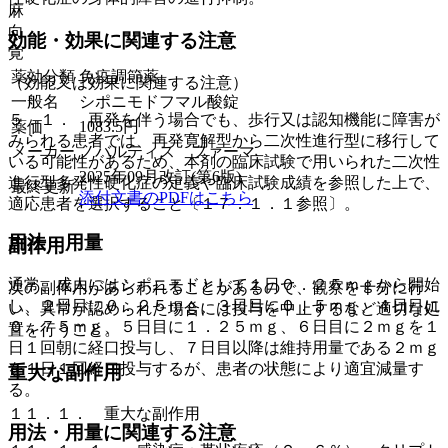
麻
向
効能・効果に関連する注意
覚
薬効分類
免疫調節薬
（効能又は効果に関連する注意）
一般名
シポニモドフマル酸錠
５．１． 再発を伴う場合でも、歩行又は認知機能に障害が
薬価
1083.5
円
みられる患者では、再発寛解型から二次性進行型に移行して
メーカー
ノバルティス ファーマ
いる可能性があるため、本剤の臨床試験で用いられた二次性
2025年09月改訂(第6版)
進行型多発性硬化症の定義や臨床試験成績を参照した上で、
最終更新
添付文書のPDFはこちら
適応患者を選択すること〔１７．１．１参照〕。
用法・用量
副作用
通常、成人にはシポニモドとして１日０．２５ｍｇから開始
次の副作用があらわれることがあるので、観察を十分に行
し、２日目に０．２５ｍｇ、３日目に０．５ｍｇ、４日目に
い、異常が認められた場合には投与を中止するなど適切な処
０．７５ｍｇ、５日目に１．２５ｍｇ、６日目に２ｍｇを１
置を行うこと。
日１回朝に経口投与し、７日目以降は維持用量である２ｍｇ
を１日１回経口投与するが、患者の状態により適宜減量す
重大な副作用
る。
１１．１． 重大な副作用
用法・用量に関連する注意