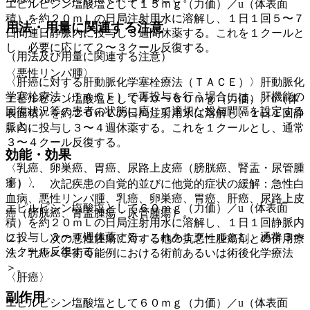
エピルビシン塩酸塩として１５ｍｇ（力価）／u（体表面
積）を約２０ｍＬの日局注射用水に溶解し、１日１回５〜７
用法・用量に関連する注意
日間連日静脈内に投与し３週間休薬する。これを１クールと
し、必要に応じて２〜３クール反復する。
（用法及び用量に関連する注意）
〈悪性リンパ腫〉
〈肝癌に対する肝動脈化学塞栓療法（ＴＡＣＥ）〉肝動脈化
学塞栓療法（ＴＡＣＥ）で再投与を行う場合には、肝機能の
エピルビシン塩酸塩として４０〜６０ｍｇ（力価）／u（体
回復状況等の患者の状態に応じて適切な投与間隔を設定する
表面積）を約２０ｍＬの日局注射用水に溶解し、１日１回静
こと。
脈内に投与し３〜４週休薬する。これを１クールとし、通常
３〜４クール反復する。
効能・効果
〈乳癌、卵巣癌、胃癌、尿路上皮癌（膀胱癌、腎盂・尿管腫
瘍）〉
１）． 次記疾患の自覚的並びに他覚的症状の緩解：急性白
血病、悪性リンパ腫、乳癌、卵巣癌、胃癌、肝癌、尿路上皮
エピルビシン塩酸塩として６０ｍｇ（力価）／u（体表面
癌（膀胱癌、腎盂腫瘍・尿管腫瘍）。
積）を約２０ｍＬの日局注射用水に溶解し、１日１回静脈内
に投与し３〜４週休薬する。これを１クールとし、通常３〜
２）． 次の悪性腫瘍に対する他の抗悪性腫瘍剤との併用療
４クール反復する。
法：乳癌＜手術可能例における術前あるいは術後化学療法
＞。
〈肝癌〉
副作用
エピルビシン塩酸塩として６０ｍｇ（力価）／u（体表面