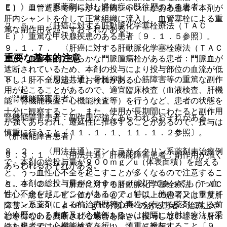
Ｅ）〉ヨード系薬剤に対し過敏症の既往歴のある患者。
Ｅ）〉血管造影で明らかな肝内シャントがある患者：本剤が
肝内シャントを介して正常組織に流入し、血管塞栓による重
２．５． 〈肝癌に対する肝動脈化学塞栓療法（ＴＡＣ
篤な副作用を起こすおそれがある。
Ｅ）〉重篤な甲状腺疾患のある患者〔９．１．５参照〕。
９．１．７． 〈肝癌に対する肝動脈化学塞栓療法（ＴＡＣ
重要な基本的注意
Ｅ）〉血管造影で明らかな門脈腫瘍栓がある患者：門脈血が
遮断されているため、本剤の投与により投与部位の血流が低
８．１． 〈用法共通〉骨髄抑制、心筋障害等の重篤な副作
下し、肝不全を起こすおそれがある。
用が起こることがあるので、適宜臨床検査（血液検査、肝機
（腎機能障害患者）
能・腎機能検査、心機能検査等）を行うなど、患者の状態を
十分に観察すること。また、使用が長期間にわたると副作用
腎機能障害患者：副作用が強くあらわれるおそれがある。
が強くあらわれ、遷延性に推移することがあるので、投与は
慎重に行うこと〔１１．１．１、１１．１．２参照〕。
（肝機能障害患者）
８．２． 〈用法共通〉アントラサイクリン系薬剤未治療例
９．３．１． 〈用法共通〉肝機能障害患者：副作用が強く
で、本剤の総投与量が９００ｍｇ／u（体表面積）を超える
あらわれるおそれがある。
と、うっ血性心不全を起こすことが多くなるので注意するこ
と。本剤の総投与量が９００ｍｇ／u以下であってもうっ血
９．３．２． 〈肝癌に対する肝動脈化学塞栓療法（ＴＡＣ
性心不全を起こすことがあるので、特に、他のアントラサイ
Ｅ）〉総ビリルビン値が３ｍｇ／ｄＬ以上の患者又は重度肝
クリン系薬剤による前治療歴等心毒性を有する薬剤による前
障害＜Ｃｈｉｌｄ−Ｐｕｇｈ分類Ｃ＞のある患者：治療上や
治療歴のある患者及び心臓部あるいは縦隔に放射線療法を受
むを得ないと判断される場合を除き、投与しないこと（肝不
けた患者では心機能検査を行い、慎重に投与すること〔９．
全を起こすことがある）〔１１．１．６参照〕。