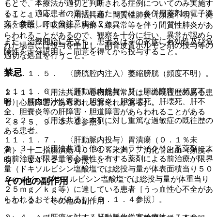
もとで、本療法が適切と判断される症例についてのみ実施す
ること。適応患者の選択にあたっては、各併用薬剤の電子添
１１．１．４． 〈用法共通〉間質性肺炎（頻度不明）：発
文を参照して十分注意すること。
熱、咳嗽、呼吸困難、胸部Ｘ線異常等を伴う間質性肺炎があ
らわれることがあるので、観察を十分に行い、異常が認めら
また、治療開始に先立ち、患者又はその家族に有効性及び危
れた場合には投与を中止し、副腎皮質ホルモン剤の投与等の
険性を十分説明し、同意を得てから投与すること。
適切な処置を行うこと。
禁忌
１１．１．５． 〈膀胱腔内注入〉萎縮膀胱（頻度不明）。
１１．１．６． 〈肝動脈内投与〉肝・胆道障害（頻度不
２．１． 〈用法共通〉心機能異常又はその既往歴のある患
明）：肝内胆汁性嚢胞、胆管炎、胆管壊死、肝壊死、肝不
者［心筋障害があらわれるおそれがある］。
全、胆嚢炎等の肝障害・胆道障害があらわれることがある
２．２． 〈用法共通〉本剤に対し重篤な過敏症の既往歴の
〔８．５、９．３．２参照〕。
ある患者。
１１．１．７． 〈肝動脈内投与〉胃潰瘍（０．１％未
２．３． 〈用法共通〉他のアントラサイクリン系薬剤によ
満）、十二指腸潰瘍（０．１％未満）、消化管出血（頻度不
る前治療が限界量等心毒性を有する薬剤による前治療が限界
明）〔１４．２．５参照〕。
量（ドキソルビシン塩酸塩では総投与量が体表面積当り５０
０ｍｇ／u、ダウノルビシン塩酸塩では総投与量が体重当り
その他の副作用
２５ｍｇ／ｋｇ等）に達している患者［うっ血性心不全があ
らわれるおそれがある］〔９．１．４参照〕。
１１．２． その他の副作用