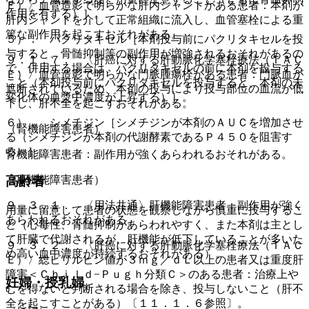
Ｅ）〉血管造影で明らかな肝内シャントがある患者：本剤が
作用を有する）］。
肝内シャントを介して正常組織に流入し、血管塞栓による重
篤な副作用を起こすおそれがある。
５）． パクリタキセル［本剤投与前にパクリタキセルを投
与すると、骨髄抑制等の副作用が増強されるおそれがあるの
９．１．７． 〈肝癌に対する肝動脈化学塞栓療法（ＴＡＣ
で、併用する場合は、パクリタキセルの前に本剤を投与する
Ｅ）〉血管造影で明らかな門脈腫瘍栓がある患者：門脈血が
こと（本剤投与前にパクリタキセルを投与すると、本剤の未
遮断されているため、本剤の投与により投与部位の血流が低
変化体の血漿中濃度が上昇する）］。
下し、肝不全を起こすおそれがある。
６）． シメチジン［シメチジンが本剤のＡＵＣを増加させ
（腎機能障害患者）
る（シメチジンが本剤の代謝酵素であるＰ４５０を阻害す
る）］。
腎機能障害患者：副作用が強くあらわれるおそれがある。
（肝機能障害患者）
高齢者
９．３．１． 〈用法共通〉肝機能障害患者：副作用が強く
用量に留意して患者の状態を観察しながら慎重に投与するこ
あらわれるおそれがある。
と（心毒性、骨髄抑制があらわれやすく、また本剤は主とし
て肝臓で代謝されるが、肝機能が低下していることが多いた
９．３．２． 〈肝癌に対する肝動脈化学塞栓療法（ＴＡＣ
め高い血中濃度が持続するおそれがある）。
Ｅ）〉総ビリルビン値が３ｍｇ／ｄＬ以上の患者又は重度肝
障害＜Ｃｈｉｌｄ−Ｐｕｇｈ分類Ｃ＞のある患者：治療上や
妊婦・授乳婦
むを得ないと判断される場合を除き、投与しないこと（肝不
全を起こすことがある）〔１１．１．６参照〕。