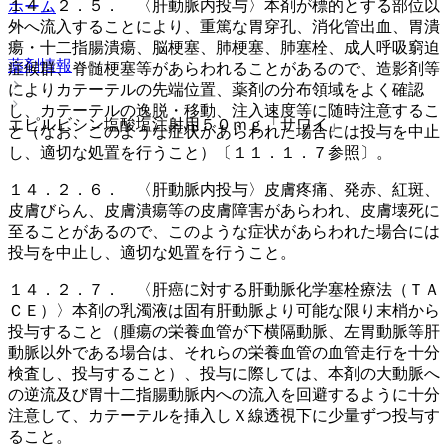
１４．２．５． 〈肝動脈内投与〉本剤が標的とする部位以
ホーム
外へ流入することにより、重篤な胃穿孔、消化管出血、胃潰
瘍・十二指腸潰瘍、脳梗塞、肺梗塞、肺塞栓、成人呼吸窮迫
薬剤情報
症候群、脊髄梗塞等があらわれることがあるので、造影剤等
によりカテーテルの先端位置、薬剤の分布領域をよく確認
し、カテーテルの逸脱・移動、注入速度等に随時注意するこ
エピルビシン塩酸塩注射用５０ｍｇ「サワイ」
と（なお、このような症状があらわれた場合には投与を中止
し、適切な処置を行うこと）〔１１．１．７参照〕。
１４．２．６． 〈肝動脈内投与〉皮膚疼痛、発赤、紅斑、
皮膚びらん、皮膚潰瘍等の皮膚障害があらわれ、皮膚壊死に
至ることがあるので、このような症状があらわれた場合には
投与を中止し、適切な処置を行うこと。
１４．２．７． 〈肝癌に対する肝動脈化学塞栓療法（ＴＡ
ＣＥ）〉本剤の乳濁液は固有肝動脈より可能な限り末梢から
投与すること（腫瘍の栄養血管が下横隔動脈、左胃動脈等肝
動脈以外である場合は、それらの栄養血管の血管走行を十分
検査し、投与すること）、投与に際しては、本剤の大動脈へ
の逆流及び胃十二指腸動脈内への流入を回避するように十分
注意して、カテーテルを挿入しＸ線透視下に少量ずつ投与す
ること。