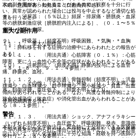
次の副作用があらわれることがあるので、観察を十分に行
不眠、意識障害、知覚異常（口腔内異和感）。
い、異常が認められた場合には投与を中止するなど適切な処
８）． 泌尿器：（５％以上）頻尿・排尿痛・膀胱炎・血尿
置を行うこと。
等の膀胱刺激症状［膀胱腔内注入による］、（０．１〜５％
未満）頻尿、血尿。
重大な副作用
９）． 呼吸器：（頻度不明）呼吸困難、＊気胸・＊血胸
１１．１． 重大な副作用
［＊：肺転移を有する症例の治療中にあらわれたとの報告が
ある］。
１１．１．１． 〈用法共通〉心筋障害（０．１％）：心筋
障害、更にうっ血性心不全等の症状があらわれることがある
１０）． 注射部位：（頻度不明）静脈内投与による血管
〔８．１−８．３、９．１．４参照〕。
痛、静脈炎、血栓。
１１．１．２． 〈用法共通〉骨髄抑制（頻度不明）：汎血
１１）． その他：（５％以上）発熱、（０．１％未満）悪
球減少、白血球減少、好中球減少、血小板減少、貧血、出血
寒、顔面浮腫、血圧低下、（頻度不明）ほてり。
傾向があらわれることがある。なお、高度な骨髄抑制により
致命的感染症（敗血症）や消化管出血があらわれることがあ
使用成績調査を含む。
る〔８．１参照〕。
警告
１１．１．３． 〈用法共通〉ショック、アナフィラキシー
（いずれも頻度不明）：血圧低下、呼吸困難、発赤、意識低
本剤を含むがん化学療法は、緊急時に十分対応できる医療施
下等の異常が認められた場合には投与を中止し、適切な処置
設において、がん化学療法に十分な知識・経験を持つ医師の
を行うこと〔８．６参照〕。