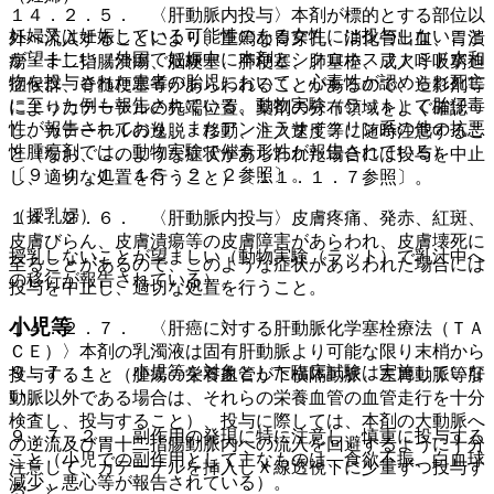
１４．２．５． 〈肝動脈内投与〉本剤が標的とする部位以
妊婦又は妊娠している可能性のある女性には投与しないこと
外へ流入することにより、重篤な胃穿孔、消化管出血、胃潰
が望ましい（外国で妊娠中に本剤とシクロホスファミド水和
瘍・十二指腸潰瘍、脳梗塞、肺梗塞、肺塞栓、成人呼吸窮迫
物を投与された患者の胎児において、心毒性が認められ死亡
症候群、脊髄梗塞等があらわれることがあるので、造影剤等
に至った例も報告されている。動物実験（ラット）で胎仔毒
によりカテーテルの先端位置、薬剤の分布領域をよく確認
性が報告されており、またアントラサイクリン系の他の抗悪
し、カテーテルの逸脱・移動、注入速度等に随時注意するこ
性腫瘍剤では、動物実験で催奇形性が報告されている）
と（なお、このような症状があらわれた場合には投与を中止
〔９．４．１、１５．２．２参照〕。
し、適切な処置を行うこと）〔１１．１．７参照〕。
（授乳婦）
１４．２．６． 〈肝動脈内投与〉皮膚疼痛、発赤、紅斑、
皮膚びらん、皮膚潰瘍等の皮膚障害があらわれ、皮膚壊死に
授乳しないことが望ましい（動物実験（ラット）で乳汁中へ
至ることがあるので、このような症状があらわれた場合には
の移行が報告されている）。
投与を中止し、適切な処置を行うこと。
小児等
１４．２．７． 〈肝癌に対する肝動脈化学塞栓療法（ＴＡ
ＣＥ）〉本剤の乳濁液は固有肝動脈より可能な限り末梢から
９．７．１． 小児等を対象とした臨床試験は実施していな
投与すること（腫瘍の栄養血管が下横隔動脈、左胃動脈等肝
い。
動脈以外である場合は、それらの栄養血管の血管走行を十分
検査し、投与すること）、投与に際しては、本剤の大動脈へ
９．７．２． 副作用の発現に特に注意し、慎重に投与する
の逆流及び胃十二指腸動脈内への流入を回避するように十分
こと（小児での副作用として主なものは、食欲不振、白血球
注意して、カテーテルを挿入しＸ線透視下に少量ずつ投与す
減少、悪心等が報告されている）。
ること。