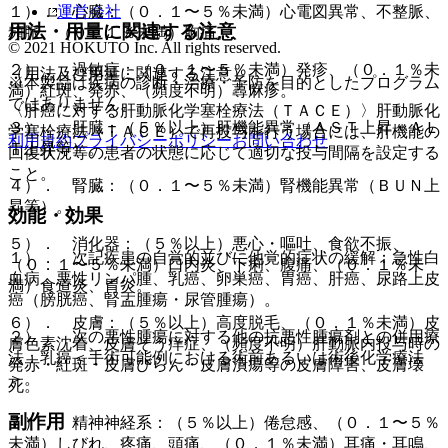
運営会社
１）． 心臓：（０．１〜５％未満）心電図異常、不整脈、
用法・用量に関連する注意
頻脈、（０．１％未満）胸痛。
© 2021 HOKUTO Inc. All rights reserved.
２）． 過敏症：（０．１〜５％未満）発疹、（０．１％未
（用法及び用量に関連する注意）
※本製品は疾病の診断・治療・予防を目的としたプログラム
満）紅斑、発赤、（頻度不明）蕁麻疹。
ではありません。
〈肝癌に対する肝動脈化学塞栓療法（ＴＡＣＥ）〉肝動脈化
３）． 肝臓：（５％以上）肝機能異常（ＡＳＴ上昇・ＡＬ
学塞栓療法（ＴＡＣＥ）で再投与を行う場合には、肝機能の
利用規約
プライバシーポリシー
お問い合わせ
Ｔ上昇等）。
回復状況等の患者の状態に応じて適切な投与間隔を設定する
こと。
４）． 腎臓：（０．１〜５％未満）腎機能異常（ＢＵＮ上
昇等）。
効能・効果
５）． 消化器：（５％以上）悪心・嘔吐、食欲不振、
１）． 次記疾患の自覚的並びに他覚的症状の緩解：急性白
（０．１〜５％未満）口内炎、下痢、腹痛、（０．１％未
血病、悪性リンパ腫、乳癌、卵巣癌、胃癌、肝癌、尿路上皮
満）食道炎、胃炎。
癌（膀胱癌、腎盂腫瘍・尿管腫瘍）。
６）． 皮膚：（５％以上）高度脱毛、（０．１％未満）皮
２）． 次の悪性腫瘍に対する他の抗悪性腫瘍剤との併用療
膚色素沈着、皮膚そう痒症、（頻度不明）肝動脈内投与時の
法：乳癌＜手術可能例における術前あるいは術後化学療法
発赤・紅斑・皮膚びらん・皮膚潰瘍等の皮膚障害、皮膚壊
＞。
死。
副作用
７）． 精神神経系：（５％以上）倦怠感、（０．１〜５％
未満）しびれ、疼痛、頭痛、（０．１％未満）耳痛・耳鳴、