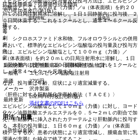
エピルビシン塩酸塩の投与量及び投与方法は、エピルビシン
抗悪性腫瘍薬 > 抗腫瘍性抗生物質
塩酸塩として１００ｍｇ（力価）／u（体表面積）を約２０
2023年10月改訂(第1版)
ｍＬの日局注射用水に溶解し、１日１回静脈内に投与後、２
薬剤情報
後発品
０日間休薬する。これを１クールとし、通常４〜６クール反
後
復する。
毒
劇
・ シクロホスファミド水和物、フルオロウラシルとの併用
麻
において、標準的なエピルビシン塩酸塩の投与量及び投与方
向
法は、エピルビシン塩酸塩として１００ｍｇ（力価）／
覚
u（体表面積）を約２０ｍＬの日局注射用水に溶解し、１日
１回静脈内に投与後、２０日間休薬する。これを１クールと
薬効分類
抗悪性腫瘍薬 > 抗腫瘍性抗生物質
し、通常４〜６クール反復する。
一般名
エピルビシン塩酸塩注射用
薬価
2795
円
なお、投与量は年齢、症状により適宜減量する。
メーカー
沢井製薬
〈肝癌に対する肝動脈化学塞栓療法（ＴＡＣＥ）〉
2023年10月改訂(第1版)
最終更新
添付文書のPDFはこちら
エピルビシン塩酸塩として１０ｍｇ（力価）に対し、ヨード
化ケシ油脂肪酸エチルエステルを０．５〜２ｍＬの割合で加
用法・用量
え、肝動脈内に挿入されたカテーテルより肝動脈内に投与す
る。本剤の投与量は、１日６０ｍｇ（力価）／u（体表面
〈急性白血病〉
積）とするが、患者の状態により適宜増減し、腫瘍血管に乳
濁液が充満した時点で終了すること。