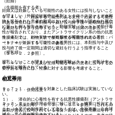
（妊婦）
（生殖能を有する者）
妊婦又は妊娠している可能性のある女性には投与しないこと
が望ましい（外国で妊娠中に本剤とシクロホスファミド水和
９．４．１． 妊娠する可能性のある女性：妊娠する可能性
物を投与された患者の胎児において、心毒性が認められ死亡
のある女性には、本剤投与中及び投与終了後一定期間は適切
に至った例も報告されている。動物実験（ラット）で胎仔毒
な避妊を行うよう指導すること〔９．５妊婦の項参照〕。
性が報告されており、またアントラサイクリン系の他の抗悪
９．４．２． パートナーが妊娠する可能性のある男性：パ
性腫瘍剤では、動物実験で催奇形性が報告されている）
ートナーが妊娠する可能性のある男性には、本剤投与中及び
〔９．４．１、１５．２．２参照〕。
投与終了後一定期間は適切な避妊を行うよう指導すること
（授乳婦）
〔１５．２．２参照〕。
授乳しないことが望ましい（動物実験（ラット）で乳汁中へ
９．４．３． 小児及び生殖可能な年齢の患者に投与する必
の移行が報告されている）。
要がある場合には、性腺に対する影響を考慮すること。
小児等
相互作用
９．７．１． 小児等を対象とした臨床試験は実施していな
１０．２． 併用注意：
い。
１）． 潜在的に心毒性を有する抗悪性腫瘍剤（アントラサ
９．７．２． 副作用の発現に特に注意し、慎重に投与する
イクリン系薬剤等）〔８．２、９．１．４参照〕［これらの
こと（小児での副作用として主なものは、食欲不振、白血球
薬剤が過去に投与されている場合、あるいは併用療法を行う
減少、悪心等が報告されている）。