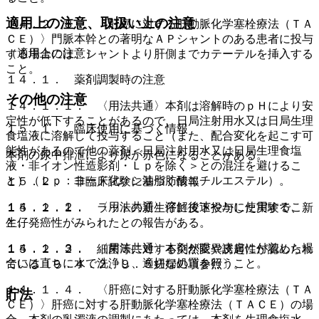
適用上の注意、取扱い上の注意
１４．２．８． 〈肝癌に対する肝動脈化学塞栓療法（ＴＡ
ＣＥ）〉門脈本幹との著明なＡＰシャントのある患者に投与
（適用上の注意）
する場合には、シャントより肝側までカテーテルを挿入する
こと。
１４．１． 薬剤調製時の注意
その他の注意
１４．１．１． 〈用法共通〉本剤は溶解時のｐＨにより安
定性が低下することがあるので、日局注射用水又は日局生理
１５．１． 臨床使用に基づく情報
食塩液に溶解して投与すること（また、配合変化を起こす可
能性があるので他の薬剤＜日局注射用水又は日局生理食塩
本剤の尿中排泄により尿が赤色になることがある。
液・非イオン性造影剤・Ｌｐを除く＞との混注を避けるこ
と）（Ｌｐ：ヨード化ケシ油脂肪酸エチルエステル）。
１５．２． 非臨床試験に基づく情報
１４．１．２． 〈用法共通〉溶解後速やかに使用するこ
１５．２．１． ラットの新生仔に皮下投与した実験で、新
と。
生仔発癌性がみられたとの報告がある。
１４．１．３． 〈用法共通〉本剤が眼や皮膚に付着した場
１５．２．２． 細菌等に対する突然変異誘起性が認められ
合には直ちに水で洗浄し、適切な処置を行うこと。
ている〔９．４．２、９．５妊婦の項参照〕。
１４．１．４． 〈肝癌に対する肝動脈化学塞栓療法（ＴＡ
貯法
ＣＥ）〉肝癌に対する肝動脈化学塞栓療法（ＴＡＣＥ）の場