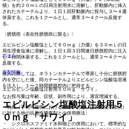
積）を約２０ｍＬの日局注射用水に溶解し、肝動脈内に挿入
されたカテーテルより、１日１回肝動脈内に投与し３〜４週
休薬する。これを１クールとし、通常３〜４クール反復す
る。
〈膀胱癌（表在性膀胱癌に限る）〉
エピルビシン塩酸塩として６０ｍｇ（力価）を３０ｍＬの日
局生理食塩液に溶解し、１日１回３日間連日膀胱腔内に注入
ホーム
し４日間休薬する。これを１クールとし、通常２〜４クール
反復する。
薬剤情報
注入に際しては、ネラトンカテーテルで導尿し十分に膀胱腔
内を空にした後、同カテーテルよりエピルビシン塩酸塩溶液
を注入し、１〜２時間膀胱腔内に把持する。
エピルビシン塩酸塩注射用５０ｍｇ「サワイ」
なお投与量は年齢、症状、副作用により、適宜増減する。
エピルビシン塩酸塩注射用５
〈乳癌（手術可能例における術前、あるいは術後化学療法）
に対する他の抗悪性腫瘍剤との併用療法〉
０ｍｇ「サワイ」
・ シクロホスファミド水和物との併用において、標準的な