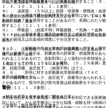
けた患者では心機能検査を行い、慎重に投与すること〔９．
不眠、意識障害、知覚異常（口腔内異和感）。
１．４、１０．２、１１．１．１参照〕。
８）． 泌尿器：（５％以上）頻尿・排尿痛・膀胱炎・血尿
８．３． 〈用法共通〉心筋障害等の心毒性については、本
等の膀胱刺激症状［膀胱腔内注入による］、（０．１〜５％
剤の投与終了後も発現することがあるので、長期にわたり観
未満）頻尿、血尿。
察すること〔１１．１．１参照〕。
９）． 呼吸器：（頻度不明）呼吸困難、＊気胸・＊血胸
８．４． 〈用法共通〉感染症の発現又は感染症増悪・出血
［＊：肺転移を有する症例の治療中にあらわれたとの報告が
傾向の発現又は出血傾向増悪に十分注意すること。
ある］。
８．５． 〈肝動脈内投与〉肝内胆汁性嚢胞、胆管炎、胆管
１０）． 注射部位：（頻度不明）静脈内投与による血管
壊死、肝壊死、肝不全、胆嚢炎等の肝障害・胆道障害があら
痛、静脈炎、血栓。
われることがあるので、造影剤等により薬剤の分布領域をよ
１１）． その他：（５％以上）発熱、（０．１％未満）悪
く確認すること〔１１．１．６参照〕。
寒、顔面浮腫、血圧低下、（頻度不明）ほてり。
８．６． 〈肝癌に対する肝動脈化学塞栓療法（ＴＡＣ
使用成績調査を含む。
Ｅ）〉投与時にショック、血圧低下、徐脈等があらわれるこ
とがあるので、投与中及び投与直後は経過観察を十分に行う
警告
こと〔１１．１．３参照〕。
（特定の背景を有する患者に関する注意）
本剤を含むがん化学療法は、緊急時に十分対応できる医療施
設において、がん化学療法に十分な知識・経験を持つ医師の
（合併症・既往歴等のある患者）
もとで、本療法が適切と判断される症例についてのみ実施す