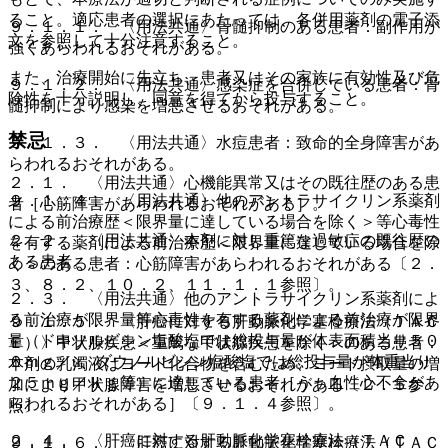
ること。適応患者の選択にあたっては、各併用薬剤の電子添
９．１．１． 〈用法共通〉骨髄抑制のある患者：副作用が
文を参照して十分注意すること。
強くあらわれるおそれがある。
また、治療開始に先立ち、患者又はその家族に有効性及び危
９．１．２． 〈用法共通〉感染症を合併している患者：骨
険性を十分説明し、同意を得てから投与すること。
髄抑制により感染を増悪させるおそれがある。
禁忌
９．１．３． 〈用法共通〉水痘患者：致命的全身障害があ
らわれるおそれがある。
２．１． 〈用法共通〉心機能異常又はその既往歴のある患
９．１．４． 〈用法共通〉他のアントラサイクリン系薬剤
者［心筋障害があらわれるおそれがある］。
による前治療歴＜限界量に達している場合を除く＞等心毒性
２．２． 〈用法共通〉本剤に対し重篤な過敏症の既往歴の
を有する薬剤による前治療歴＜限界量に達している場合を除
ある患者。
く＞のある患者：心筋障害があらわれるおそれがある〔２．
３、８．２、１０．２、１１．１．１参照〕。
２．３． 〈用法共通〉他のアントラサイクリン系薬剤によ
る前治療が限界量等心毒性を有する薬剤による前治療が限界
９．１．５． 〈肝癌に対する肝動脈化学塞栓療法（ＴＡＣ
量（ドキソルビシン塩酸塩では総投与量が体表面積当り５０
Ｅ）〉甲状腺疾患＜重篤な甲状腺疾患を除く＞のある患者：
０ｍｇ／u、ダウノルビシン塩酸塩では総投与量が体重当り
本剤の乳濁液はヨード化合物を含むため、ヨード摂取量の増
２５ｍｇ／ｋｇ等）に達している患者［うっ血性心不全があ
加により甲状腺障害を増悪させるおそれがある〔２．５参
らわれるおそれがある］〔９．１．４参照〕。
照〕。
２．４． 〈肝癌に対する肝動脈化学塞栓療法（ＴＡＣ
９．１．６． 〈肝癌に対する肝動脈化学塞栓療法（ＴＡＣ