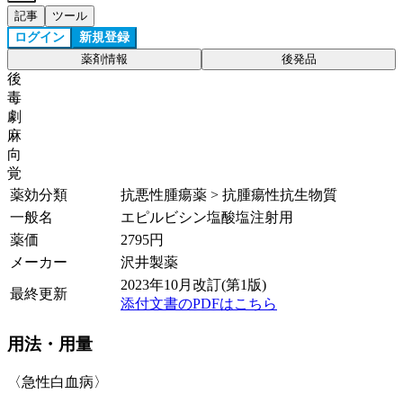
記事
ツール
ログイン
新規登録
薬剤情報
後発品
後
毒
劇
麻
向
覚
薬効分類
抗悪性腫瘍薬 > 抗腫瘍性抗生物質
一般名
エピルビシン塩酸塩注射用
薬価
2795
円
メーカー
沢井製薬
2023年10月改訂(第1版)
最終更新
添付文書のPDFはこちら
用法・用量
〈急性白血病〉