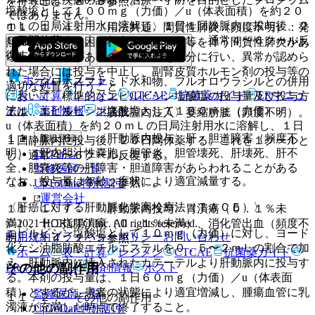
を行うこと〔８．６参照〕。
塩酸塩として１００ｍｇ（力価）／u（体表面積）を約２０
ではありません。
ｍＬの日局注射用水に溶解し、１日１回静脈内に投与後、２
１１．１．４． 〈用法共通〉間質性肺炎（頻度不明）：発
０日間休薬する。これを１クールとし、通常４〜６クール反
熱、咳嗽、呼吸困難、胸部Ｘ線異常等を伴う間質性肺炎があ
復する。
らわれることがあるので、観察を十分に行い、異常が認めら
れた場合には投与を中止し、副腎皮質ホルモン剤の投与等の
ホーム
ノート
・ シクロホスファミド水和物、フルオロウラシルとの併用
適切な処置を行うこと。
表・計算
レジメン
CTCAE
抗菌薬ガイド
ERマニュ
において、標準的なエピルビシン塩酸塩の投与量及び投与方
アル
薬剤情報
ポスト
法は、エピルビシン塩酸塩として１００ｍｇ（力価）／
１１．１．５． 〈膀胱腔内注入〉萎縮膀胱（頻度不明）。
u（体表面積）を約２０ｍＬの日局注射用水に溶解し、１日
１１．１．６． 〈肝動脈内投与〉肝・胆道障害（頻度不
新規登録
１回静脈内に投与後、２０日間休薬する。これを１クールと
明）：肝内胆汁性嚢胞、胆管炎、胆管壊死、肝壊死、肝不
ログイン
し、通常４〜６クール反復する。
全、胆嚢炎等の肝障害・胆道障害があらわれることがある
監修医師一覧
なお、投与量は年齢、症状により適宜減量する。
〔８．５、９．３．２参照〕。
UpToDate特別割引
運営会社
〈肝癌に対する肝動脈化学塞栓療法（ＴＡＣＥ）〉
１１．１．７． 〈肝動脈内投与〉胃潰瘍（０．１％未
© 2021 HOKUTO Inc. All rights reserved.
満）、十二指腸潰瘍（０．１％未満）、消化管出血（頻度不
エピルビシン塩酸塩として１０ｍｇ（力価）に対し、ヨード
利用規約
プライバシーポリシー
お問い合わせ
明）〔１４．２．５参照〕。
化ケシ油脂肪酸エチルエステルを０．５〜２ｍＬの割合で加
ホーム
表・計算
レジメン
CTCAE
抗菌薬ガイド
え、肝動脈内に挿入されたカテーテルより肝動脈内に投与す
その他の副作用
ERマニュアル
薬剤情報
ポスト
る。本剤の投与量は、１日６０ｍｇ（力価）／u（体表面
積）とするが、患者の状態により適宜増減し、腫瘍血管に乳
監修医師一覧
１１．２． その他の副作用
濁液が充満した時点で終了すること。
UpToDate特別割引