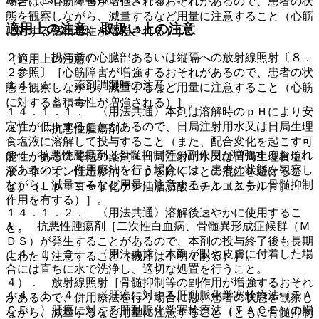
場合は、心筋障害が増強されるおそれがあるので、患者の状
態を観察しながら、減量するなど用量に注意すること（心筋
適用上の注意、取扱い上の注意
に対する蓄積毒性が増強される）］。
２）． 投与前の心臓部あるいは縦隔への放射線照射〔８．
（適用上の注意）
２参照〕［心筋障害が増強するおそれがあるので、患者の状
１４．１． 薬剤調製時の注意
態を観察しながら、減量するなど用量に注意すること（心筋
に対する蓄積毒性が増強される）］。
１４．１．１． 〈用法共通〉本剤は溶解時のｐＨにより安
定性が低下することがあるので、日局注射用水又は日局生理
３）． 抗悪性腫瘍剤：
食塩液に溶解して投与すること（また、配合変化を起こす可
@． 抗悪性腫瘍剤［骨髄抑制等の副作用が増強するおそれ
能性があるので他の薬剤＜日局注射用水又は日局生理食塩
があるので、併用療法を行う場合には、患者の状態を観察し
液・非イオン性造影剤・Ｌｐを除く＞との混注を避けるこ
ながら、減量するなど用量に注意すること（ともに骨髄抑制
と）（Ｌｐ：ヨード化ケシ油脂肪酸エチルエステル）。
作用を有する）］。
１４．１．２． 〈用法共通〉溶解後速やかに使用するこ
A． 抗悪性腫瘍剤［二次性白血病、骨髄異形成症候群（Ｍ
と。
ＤＳ）が発生することがあるので、本剤の投与終了後も長期
１４．１．３． 〈用法共通〉本剤が眼や皮膚に付着した場
にわたり注意すること（機序は不明である）］。
合には直ちに水で洗浄し、適切な処置を行うこと。
４）． 放射線照射［骨髄抑制等の副作用が増強するおそれ
１４．１．４． 〈肝癌に対する肝動脈化学塞栓療法（ＴＡ
があるので、併用療法を行う場合には、患者の状態を観察し
ＣＥ）〉肝癌に対する肝動脈化学塞栓療法（ＴＡＣＥ）の場
ながら、減量するなど用量に注意すること（ともに骨髄抑制