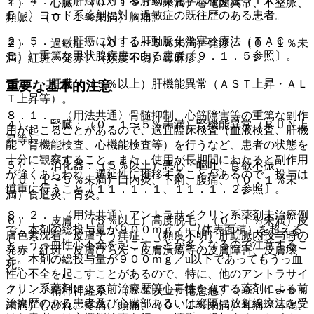
２．４． 〈肝癌に対する肝動脈化学塞栓療法（ＴＡＣ
１）． 心臓：（０．１〜５％未満）心電図異常、不整脈、
Ｅ）〉ヨード系薬剤に対し過敏症の既往歴のある患者。
頻脈、（０．１％未満）胸痛。
２．５． 〈肝癌に対する肝動脈化学塞栓療法（ＴＡＣ
２）． 過敏症：（０．１〜５％未満）発疹、（０．１％未
Ｅ）〉重篤な甲状腺疾患のある患者〔９．１．５参照〕。
満）紅斑、発赤、（頻度不明）蕁麻疹。
３）． 肝臓：（５％以上）肝機能異常（ＡＳＴ上昇・ＡＬ
重要な基本的注意
Ｔ上昇等）。
８．１． 〈用法共通〉骨髄抑制、心筋障害等の重篤な副作
４）． 腎臓：（０．１〜５％未満）腎機能異常（ＢＵＮ上
用が起こることがあるので、適宜臨床検査（血液検査、肝機
昇等）。
能・腎機能検査、心機能検査等）を行うなど、患者の状態を
十分に観察すること。また、使用が長期間にわたると副作用
５）． 消化器：（５％以上）悪心・嘔吐、食欲不振、
が強くあらわれ、遷延性に推移することがあるので、投与は
（０．１〜５％未満）口内炎、下痢、腹痛、（０．１％未
慎重に行うこと〔１１．１．１、１１．１．２参照〕。
満）食道炎、胃炎。
８．２． 〈用法共通〉アントラサイクリン系薬剤未治療例
６）． 皮膚：（５％以上）高度脱毛、（０．１％未満）皮
で、本剤の総投与量が９００ｍｇ／u（体表面積）を超える
膚色素沈着、皮膚そう痒症、（頻度不明）肝動脈内投与時の
と、うっ血性心不全を起こすことが多くなるので注意するこ
発赤・紅斑・皮膚びらん・皮膚潰瘍等の皮膚障害、皮膚壊
と。本剤の総投与量が９００ｍｇ／u以下であってもうっ血
死。
性心不全を起こすことがあるので、特に、他のアントラサイ
クリン系薬剤による前治療歴等心毒性を有する薬剤による前
７）． 精神神経系：（５％以上）倦怠感、（０．１〜５％
治療歴のある患者及び心臓部あるいは縦隔に放射線療法を受
未満）しびれ、疼痛、頭痛、（０．１％未満）耳痛・耳鳴、