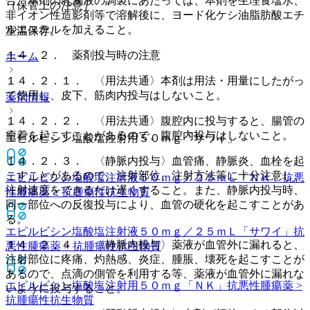
合、本剤の乳濁液の調製にあたっては、本剤を生理食塩水、
（保管上の注意）
非イオン性造影剤等で溶解後に、ヨード化ケシ油脂肪酸エチ
ルエステルを加えること。
室温保存。
１４．２． 薬剤投与時の注意
ホーム
１４．２．１． 〈用法共通〉本剤は用法・用量にしたがっ
て使用し、皮下、筋肉内投与はしないこと。
薬剤情報
１４．２．２． 〈用法共通〉腹腔内に投与すると、腸管の
癒着を起こすことがあるので、腹腔内投与はしないこと。
エピルビシン塩酸塩注射用５０ｍｇ「サワイ」
１４．２．３． 〈静脈内投与〉血管痛、静脈炎、血栓を起
こすことがあるので、注射部位、注射方法等に十分注意し、
エピルビシン塩酸塩注射液５０ｍｇ／２５ｍＬ「ＮＫ」
抗悪
注射速度をできるだけ遅くすること。また、静脈内投与時、
性腫瘍薬 > 抗腫瘍性抗生物質
同一部位への反復投与により、血管の硬化を起こすことがあ
る。
エピルビシン塩酸塩注射液５０ｍｇ／２５ｍＬ「サワイ」
抗
１４．２．４． 〈静脈内投与〉薬液が血管外に漏れると、
悪性腫瘍薬 > 抗腫瘍性抗生物質
注射部位に疼痛、灼熱感、炎症、腫脹、壊死を起こすことが
あるので、点滴の側管を利用する等、薬液が血管外に漏れな
エピルビシン塩酸塩注射用５０ｍｇ「ＮＫ」
抗悪性腫瘍薬 >
いように投与すること。
抗腫瘍性抗生物質