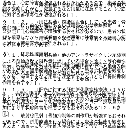
場合は、心筋障害が増強されるおそれがあるので、患者の状
９．１．１． 〈用法共通〉骨髄抑制のある患者：副作用が
態を観察しながら、減量するなど用量に注意すること（心筋
強くあらわれるおそれがある。
に対する蓄積毒性が増強される）］。
９．１．２． 〈用法共通〉感染症を合併している患者：骨
２）． 投与前の心臓部あるいは縦隔への放射線照射〔８．
髄抑制により感染を増悪させるおそれがある。
２参照〕［心筋障害が増強するおそれがあるので、患者の状
態を観察しながら、減量するなど用量に注意すること（心筋
９．１．３． 〈用法共通〉水痘患者：致命的全身障害があ
に対する蓄積毒性が増強される）］。
らわれるおそれがある。
３）． 抗悪性腫瘍剤：
９．１．４． 〈用法共通〉他のアントラサイクリン系薬剤
による前治療歴＜限界量に達している場合を除く＞等心毒性
@． 抗悪性腫瘍剤［骨髄抑制等の副作用が増強するおそれ
を有する薬剤による前治療歴＜限界量に達している場合を除
があるので、併用療法を行う場合には、患者の状態を観察し
く＞のある患者：心筋障害があらわれるおそれがある〔２．
ながら、減量するなど用量に注意すること（ともに骨髄抑制
３、８．２、１０．２、１１．１．１参照〕。
作用を有する）］。
９．１．５． 〈肝癌に対する肝動脈化学塞栓療法（ＴＡＣ
A． 抗悪性腫瘍剤［二次性白血病、骨髄異形成症候群（Ｍ
Ｅ）〉甲状腺疾患＜重篤な甲状腺疾患を除く＞のある患者：
ＤＳ）が発生することがあるので、本剤の投与終了後も長期
本剤の乳濁液はヨード化合物を含むため、ヨード摂取量の増
にわたり注意すること（機序は不明である）］。
加により甲状腺障害を増悪させるおそれがある〔２．５参
照〕。
４）． 放射線照射［骨髄抑制等の副作用が増強するおそれ
があるので、併用療法を行う場合には、患者の状態を観察し
９．１．６． 〈肝癌に対する肝動脈化学塞栓療法（ＴＡＣ
ながら、減量するなど用量に注意すること（ともに骨髄抑制