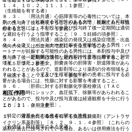
１．４、１０．２、１１．１．１参照〕。
（生殖能を有する者）
８．３． 〈用法共通〉心筋障害等の心毒性については、本
９．４．１． 妊娠する可能性のある女性：妊娠する可能性
剤の投与終了後も発現することがあるので、長期にわたり観
のある女性には、本剤投与中及び投与終了後一定期間は適切
察すること〔１１．１．１参照〕。
な避妊を行うよう指導すること〔９．５妊婦の項参照〕。
８．４． 〈用法共通〉感染症の発現又は感染症増悪・出血
９．４．２． パートナーが妊娠する可能性のある男性：パ
傾向の発現又は出血傾向増悪に十分注意すること。
ートナーが妊娠する可能性のある男性には、本剤投与中及び
８．５． 〈肝動脈内投与〉肝内胆汁性嚢胞、胆管炎、胆管
投与終了後一定期間は適切な避妊を行うよう指導すること
壊死、肝壊死、肝不全、胆嚢炎等の肝障害・胆道障害があら
〔１５．２．２参照〕。
われることがあるので、造影剤等により薬剤の分布領域をよ
９．４．３． 小児及び生殖可能な年齢の患者に投与する必
く確認すること〔１１．１．６参照〕。
要がある場合には、性腺に対する影響を考慮すること。
８．６． 〈肝癌に対する肝動脈化学塞栓療法（ＴＡＣ
Ｅ）〉投与時にショック、血圧低下、徐脈等があらわれるこ
相互作用
とがあるので、投与中及び投与直後は経過観察を十分に行う
こと〔１１．１．３参照〕。
１０．２． 併用注意：
（特定の背景を有する患者に関する注意）
１）． 潜在的に心毒性を有する抗悪性腫瘍剤（アントラサ
イクリン系薬剤等）〔８．２、９．１．４参照〕［これらの
（合併症・既往歴等のある患者）
薬剤が過去に投与されている場合、あるいは併用療法を行う