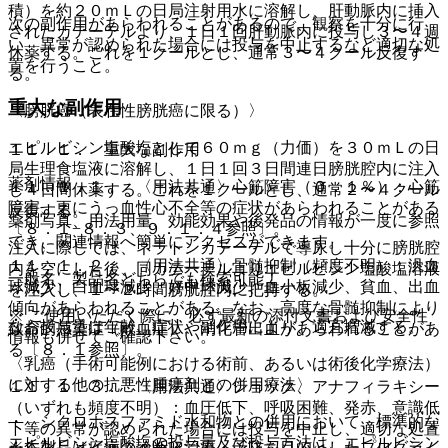
積）を約２０ｍＬの日局注射用水に溶解し、肝動脈内に挿入
次の副作用があらわれることがあるので、観察を十分に行
されたカテーテルより、１日１回肝動脈内に投与し３〜４週
い、異常が認められた場合には投与を中止するなど適切な処
休薬する。これを１クールとし、通常３〜４クール反復す
置を行うこと。
る。
重大な副作用
〈膀胱癌（表在性膀胱癌に限る）〉
エピルビシン塩酸塩として６０ｍｇ（力価）を３０ｍＬの日
１１．１． 重大な副作用
局生理食塩液に溶解し、１日１回３日間連日膀胱腔内に注入
薬剤情報
１１．１．１． 〈用法共通〉心筋障害（０．１％）：心筋
し４日間休薬する。これを１クールとし、通常２〜４クール
障害、更にうっ血性心不全等の症状があらわれることがある
反復する。
薬剤写真、用法用量、効能効果や後発品の情報が一度に参照
〔８．１−８．３、９．１．４参照〕。
でき、関連情報へ簡単にアクセスができます。
注入に際しては、ネラトンカテーテルで導尿し十分に膀胱腔
１１．１．２． 〈用法共通〉骨髄抑制（頻度不明）：汎血
内を空にした後、同カテーテルよりエピルビシン塩酸塩溶液
一般名、製品名どちらでも検索可能！
球減少、白血球減少、好中球減少、血小板減少、貧血、出血
を注入し、１〜２時間膀胱腔内に把持する。
傾向があらわれることがある。なお、高度な骨髄抑制により
※ ご使用いただく際に、必ず最新の添付文書および安全性
なお投与量は年齢、症状、副作用により、適宜増減する。
致命的感染症（敗血症）や消化管出血があらわれることがあ
情報も併せてご確認下さい。
る〔８．１参照〕。
〈乳癌（手術可能例における術前、あるいは術後化学療法）
に対する他の抗悪性腫瘍剤との併用療法〉
１１．１．３． 〈用法共通〉ショック、アナフィラキシー
（いずれも頻度不明）：血圧低下、呼吸困難、発赤、意識低
・ シクロホスファミド水和物との併用において、標準的な
下等の異常が認められた場合には投与を中止し、適切な処置
エピルビシン塩酸塩の投与量及び投与方法は、エピルビシン
※本製品は疾病の診断・治療・予防を目的としたプログラム