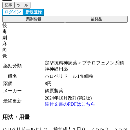
記事
ツール
ログイン
新規登録
薬剤情報
後発品
後
毒
劇
麻
向
覚
定型抗精神病薬 > ブチロフェノン系精
薬効分類
神神経用薬
一般名
ハロペリドール1％細粒
薬価
8
円
メーカー
鶴原製薬
2024年10月改訂(第2版)
最終更新
添付文書のPDFはこちら
用法・用量
ハロペリドールとして、通常成人１日０．７５〜２．２５ｍ