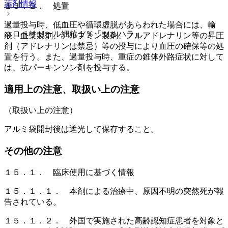
薬剤情報
１３．２． 処置
過量投与時、低血圧や循環虚脱があらわれた場合には、輸
ハロペリドール細粒１％「ツルハラ」
液、血漿製剤、アルブミン製剤、ノルアドレナリン等の昇圧
剤（アドレナリンは禁忌）等の投与により血圧の確保等の処
置を行う。また、過量投与時、重症の錐体外路症状に対して
は、抗パーキンソン剤を投与する。
適用上の注意、取扱い上の注意
（取扱い上の注意）
アルミ袋開封後は遮光して保存すること。
その他の注意
１５．１． 臨床使用に基づく情報
１５．１．１． 本剤による治療中、原因不明の突然死が報
告されている。
１５．１．２． 外国で実施された高齢認知症患者を対象と