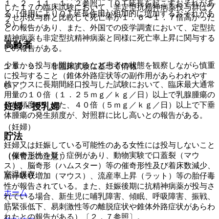
１．２、１１．１．２参照〕［ＱＴ延長を起こすおそれがあ
した１７の臨床試験において、非定型抗精神病薬投与群はプ
る（併用によりＱＴ延長作用が相加的に増加するおそれがあ
ラセボ投与群と比較して死亡率が１．６〜１．７倍高かった
る）］。
との報告があり、また、外国での疫学調査において、定型抗
精神病薬も非定型抗精神病薬と同様に死亡率上昇に関与する
高齢者
との報告がある。
少量から投与を開始するなど患者の状態を観察しながら慎重
１５．２． 非臨床試験に基づく情報
に投与すること（錐体外路症状等の副作用があらわれやす
雌マウスに長期間経口投与した試験において、臨床最大通常
い）。
用量の１０倍（１．２５ｍｇ／ｋｇ／日）以上で乳腺腫瘍の
発生頻度が、また、４０倍（５ｍｇ／ｋｇ／日）以上で下垂
妊婦・授乳婦
体腫瘍の発生頻度が、対照群に比し高いとの報告がある。
（妊婦）
貯法
妊婦又は妊娠している可能性のある女性には投与しないこと
（催奇形性を疑う症例があり、動物実験で口蓋裂（マウ
（保管上の注意）
ス）、脳奇形（ハムスター）等の催奇形性及び着床数減少、
室温保存。
胎仔吸収増加（マウス）、流産率上昇（ラット）等の胎仔毒
性が報告されている。また、妊娠後期に抗精神病薬が投与さ
ホーム
れている場合、新生児に哺乳障害、傾眠、呼吸障害、振戦、
筋緊張低下、易刺激性等の離脱症状や錐体外路症状があらわ
れたとの報告がある）〔２．７参照〕。