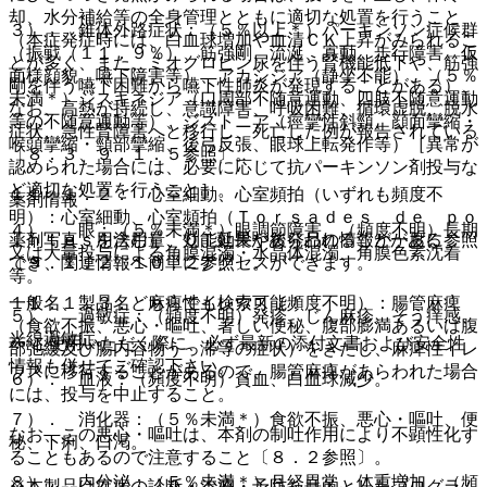
却、水分補給等の全身管理とともに適切な処置を行うこと
３）． 錐体外路症状：（５％以上＊）パーキンソン症候群
（本症発症時には、白血球増加や血清ＣＫ上昇がみられるこ
（振戦（１１．９％）、筋強剛、流涎、寡動、歩行障害、仮
とが多く、また、ミオグロビン尿を伴う腎機能低下や、筋強
面様顔貌、嚥下障害等）、アカシジア（静坐不能）、（５％
剛を伴う嚥下困難から嚥下性肺炎が発現することがある）、
未満＊）ジスキネジア（口周部不随意運動、四肢不随意運動
なお、高熱が持続し、意識障害、呼吸困難、循環虚脱、脱水
等の不随意運動等）、ジストニア（痙攣性斜頸、顔面攣縮・
症状、急性腎障害へと移行し、死亡した例が報告されている
喉頭攣縮・頸部攣縮、後弓反張、眼球上転発作等）［異常が
〔８．３、９．１．５参照〕。
認められた場合には、必要に応じて抗パーキンソン剤投与な
ど適切な処置を行うこと］。
１１．１．２． 心室細動、心室頻拍（いずれも頻度不
薬剤情報
明）：心室細動、心室頻拍（Ｔｏｒｓａｄｅｓ ｄｅ ｐｏ
４）． 眼：（５％未満＊）眼調節障害、（頻度不明）長期
薬剤写真、用法用量、効能効果や後発品の情報が一度に参照
ｉｎｔｅｓを含む）、ＱＴ延長があらわれることがある
又は大量投与による角膜混濁・水晶体混濁、角膜色素沈着
でき、関連情報へ簡単にアクセスができます。
〔９．１．２、１０．２参照〕。
等。
一般名、製品名どちらでも検索可能！
１１．１．３． 麻痺性イレウス（頻度不明）：腸管麻痺
５）． 過敏症：（頻度不明）発疹、じん麻疹、そう痒感、
（食欲不振、悪心・嘔吐、著しい便秘、腹部膨満あるいは腹
光線過敏症。
※ ご使用いただく際に、必ず最新の添付文書および安全性
部弛緩及び腸内容物うっ滞等の症状）をきたし、麻痺性イレ
情報も併せてご確認下さい。
ウスに移行することがあるので、腸管麻痺があらわれた場合
６）． 血液：（頻度不明）貧血、白血球減少。
には、投与を中止すること。
７）． 消化器：（５％未満＊）食欲不振、悪心・嘔吐、便
なお、この悪心・嘔吐は、本剤の制吐作用により不顕性化す
秘、下痢、口渇。
ることもあるので注意すること〔８．２参照〕。
８）． 内分泌：（５％未満＊）月経異常、体重増加、（頻
※本製品は疾病の診断・治療・予防を目的としたプログラム