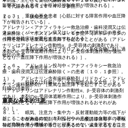
本剤は、主として薬物代謝酵素ＣＹＰ２Ｄ６及びＣＹＰ３Ａ
影響下にある患者［中枢神経抑制作用が増強される］。
４で代謝される〔１６．４．２参照〕。
２．３． 重症心不全患者［心筋に対する障害作用や血圧降
１０．１． 併用禁忌：
下が報告されている］。
アドレナリン＜アナフィラキシー救急治療・歯科浸潤又は伝
２．４． パーキンソン病又はレビー小体型認知症の患者
達麻酔除く＞＜ボスミン＞〔２．６参照〕［アドレナリンの
［錐体外路症状が悪化するおそれがある］。
作用を逆転させ重篤な血圧降下を起こすことがある（アドレ
ナリンはアドレナリン作動性α、β−受容体の刺激剤であり、
２．５． 本剤の成分又はブチロフェノン系化合物に対し過
本剤のα−受容体遮断作用により、β−受容体刺激作用が優位
敏症の患者。
となり、血圧降下作用が増強される）］。
２．６． アドレナリン投与中＜アナフィラキシー救急治
１０．２． 併用注意：
療・歯科浸潤又は伝達麻酔除く＞の患者〔１０．１参照〕。
１）． アドレナリン含有歯科麻酔剤（リドカイン・アドレ
２．７． 妊婦又は妊娠している可能性のある女性〔９．５
ナリン歯科麻酔剤）［重篤な血圧降下を起こすことがある
妊婦の項参照〕。
（アドレナリンはアドレナリン作動性α、β−受容体の刺激剤
であり、本剤のα−受容体遮断作用により、β−受容体刺激作
重要な基本的注意
用が優位となり、血圧降下作用が増強されるおそれがあ
る）］。
８．１． 眠気、注意力・集中力・反射運動能力等の低下が
起こることがあるので、本剤投与中の患者には自動車の運転
２）． 中枢神経抑制剤（バルビツール酸誘導体等）［中枢
など危険を伴う機械の操作に従事させないよう注意するこ
神経抑制作用が増強することがあるので、減量するなど注意