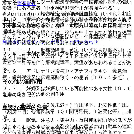
２．２． バルビツール酸誘導体等の中枢神経抑制剤の強い
意すること。
運営会社
影響下にある患者［中枢神経抑制作用が増強される］。
１１．１．８． 肺塞栓症、深部静脈血栓症（いずれも頻度
© 2021 HOKUTO Inc. All rights reserved.
２．３． 重症心不全患者［心筋に対する障害作用や血圧降
不明）：肺塞栓症、静脈血栓症等の血栓塞栓症が報告されて
※本製品は疾病の診断・治療・予防を目的としたプログラム
下が報告されている］。
いるので、観察を十分に行い、息切れ、胸痛、四肢疼痛、浮
ではありません。
腫等が認められた場合には、投与を中止するなど適切な処置
２．４． パーキンソン病又はレビー小体型認知症の患者
を行うこと〔９．１．７参照〕。
利用規約
プライバシーポリシー
お問い合わせ
［錐体外路症状が悪化するおそれがある］。
１１．１．９． 肝機能障害、黄疸（いずれも頻度不明）：
２．５． 本剤の成分又はブチロフェノン系化合物に対し過
ＡＳＴ上昇、ＡＬＴ上昇、γ−ＧＴＰ上昇、ＡＬＰ上昇、ビリ
敏症の患者。
ルビン上昇等を伴う肝機能障害、黄疸があらわれることがあ
る。
２．６． アドレナリン投与中＜アナフィラキシー救急治
療・歯科浸潤又は伝達麻酔除く＞の患者〔１０．１参照〕。
その他の副作用
２．７． 妊婦又は妊娠している可能性のある女性〔９．５
１１．２． その他の副作用
妊婦の項参照〕。
１）． 循環器：（５％未満＊）血圧降下、起立性低血圧、
重要な基本的注意
（頻度不明）心電図異常（ＱＴ間隔延長、Ｔ波変化等）、頻
脈。
８．１． 眠気、注意力・集中力・反射運動能力等の低下が
起こることがあるので、本剤投与中の患者には自動車の運転
２）． 肝臓：（５％未満＊）肝機能異常。
など危険を伴う機械の操作に従事させないよう注意するこ