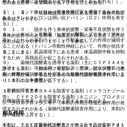
がある（併用により抗ドパミン作用が強くあらわれる）］。
歴のある患者：痙攣閾値を低下させることがある。
７）． タンドスピロン［錐体外路症状を増強するおそれが
９．１．４． 甲状腺機能亢進状態にある患者：錐体外路症
ある（タンドスピロンは弱い抗ドパミン（Ｄ２）作用を有す
状が起こりやすい。
る）］。
９．１．５． 脱水を伴う身体的疲弊・栄養不良状態を伴う
８）． ドパミン作動薬（レボドパ製剤、ブロモクリプチン
身体的疲弊等のある患者、脳器質的障害のある患者：悪性症
等）［これらの薬剤のドパミン作動薬としての作用が減弱す
候群が起こりやすい〔１１．１．１参照〕。
ることがある（ドパミン作動性神経において、作用が拮抗す
９．１．６． 高温環境下にある患者：体温調節中枢を抑制
ることによる）］。
するため、高熱反応が起こるおそれがある。
９）． 薬物代謝酵素を誘導する薬剤（主にＣＹＰ３Ａ４を
９．１．７． 不動状態、長期臥床、肥満、脱水状態等の患
誘導する薬剤）（カルバマゼピン、リファンピシン等）［本
者：肺塞栓症、静脈血栓症等の血栓塞栓症が報告されている
剤の作用が減弱することがある（薬物代謝酵素誘導作用によ
〔１１．１．８参照〕。
り、本剤の血中濃度が低下する）］。
（肝機能障害患者）
１０）． ＣＹＰ３Ａ４を阻害する薬剤（イトラコナゾール
等）、ＣＹＰ２Ｄ６を阻害する薬剤（キニジン、プロメタジ
肝機能障害患者：血中濃度が上昇するおそれがある。
ン、クロルプロマジン等）［本剤の作用が増強し副作用が発
現するおそれがある（薬物代謝酵素阻害作用により、本剤の
相互作用
血中濃度が上昇する）］。
本剤は、主として薬物代謝酵素ＣＹＰ２Ｄ６及びＣＹＰ３Ａ
１１）． ＱＴ延長を起こすことが知られている薬剤〔９．