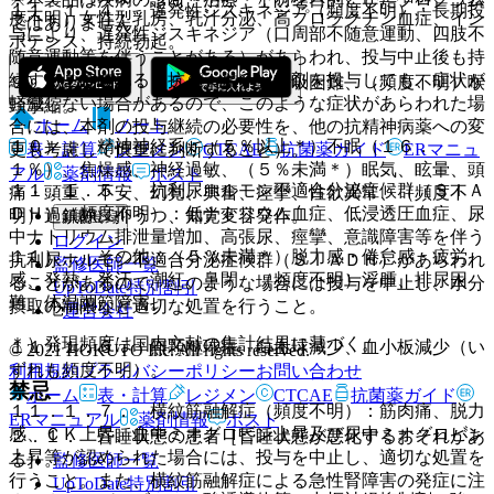
１１．１．４． 遅発性ジスキネジア（頻度不明）：長期投
度不明）女性型乳房、乳汁分泌、高プロラクチン血症、イン
ではありません。
与により、遅発性ジスキネジア（口周部不随意運動、四肢不
ポテンス、持続勃起。
随意運動等を伴うことがある）があらわれ、投与中止後も持
続することがある（抗パーキンソン剤を投与しても、症状が
９）． 呼吸器：（５％未満＊）呼吸困難、（頻度不明）喉
軽減しない場合があるので、このような症状があらわれた場
頭攣縮。
ホーム
ノート
合には、本剤の投与継続の必要性を、他の抗精神病薬への変
１０）． 精神神経系：（５％以上＊）不眠（１６．
表・計算
レジメン
CTCAE
抗菌薬ガイド
ERマニュ
更も考慮して慎重に判断すること）。
１％）、焦燥感、神経過敏、（５％未満＊）眠気、眩暈、頭
アル
薬剤情報
ポスト
１１．１．５． 抗利尿ホルモン不適合分泌症候群（ＳＩＡ
痛・頭重、不安、幻覚、興奮、痙攣、性欲異常、（頻度不
ＤＨ）（頻度不明）：低ナトリウム血症、低浸透圧血症、尿
明）過鎮静、抑うつ、知覚変容発作。
新規登録
中ナトリウム排泄量増加、高張尿、痙攣、意識障害等を伴う
ログイン
１１）． その他：（５％未満＊）脱力感・倦怠感・疲労
抗利尿ホルモン不適合分泌症候群（ＳＩＡＤＨ）があらわれ
監修医師一覧
感、発熱、発汗、潮紅、鼻閉、（頻度不明）浮腫、排尿困
ることがあるので、このような場合には投与を中止し、水分
UpToDate特別割引
難、体温調節障害。
摂取の制限など適切な処置を行うこと。
運営会社
＊）発現頻度は国内文献の集計結果に基づく。
１１．１．６． 無顆粒球症、白血球減少、血小板減少（い
© 2021 HOKUTO Inc. All rights reserved.
ずれも頻度不明）。
利用規約
プライバシーポリシー
お問い合わせ
禁忌
ホーム
表・計算
レジメン
CTCAE
抗菌薬ガイド
１１．１．７． 横紋筋融解症（頻度不明）：筋肉痛、脱力
ERマニュアル
薬剤情報
ポスト
感、ＣＫ上昇、血中ミオグロビン上昇及び尿中ミオグロビン
２．１． 昏睡状態の患者［昏睡状態が悪化するおそれがあ
上昇等が認められた場合には、投与を中止し、適切な処置を
る］。
監修医師一覧
行うこと。また、横紋筋融解症による急性腎障害の発症に注
UpToDate特別割引