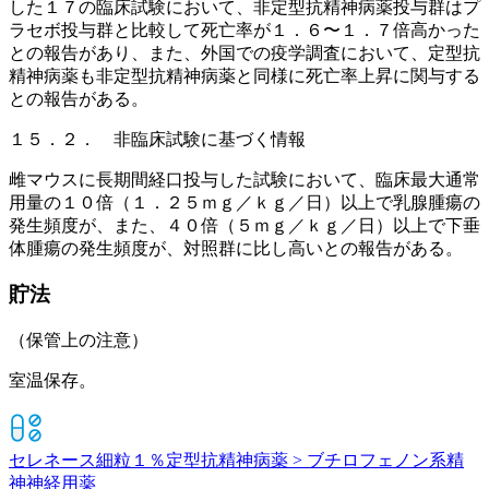
した１７の臨床試験において、非定型抗精神病薬投与群はプ
ラセボ投与群と比較して死亡率が１．６〜１．７倍高かった
との報告があり、また、外国での疫学調査において、定型抗
精神病薬も非定型抗精神病薬と同様に死亡率上昇に関与する
との報告がある。
１５．２． 非臨床試験に基づく情報
雌マウスに長期間経口投与した試験において、臨床最大通常
用量の１０倍（１．２５ｍｇ／ｋｇ／日）以上で乳腺腫瘍の
発生頻度が、また、４０倍（５ｍｇ／ｋｇ／日）以上で下垂
体腫瘍の発生頻度が、対照群に比し高いとの報告がある。
貯法
（保管上の注意）
室温保存。
セレネース細粒１％
定型抗精神病薬 > ブチロフェノン系精
神神経用薬