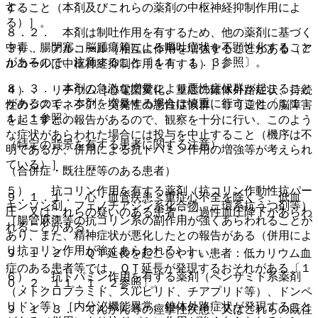
と。
すること（本剤及びこれらの薬剤の中枢神経抑制作用によ
る）］。
８．２． 本剤は制吐作用を有するため、他の薬剤に基づく
中毒、腸閉塞、脳腫瘍等による嘔吐症状を不顕性化すること
３）． アルコール［相互に作用を増強することがある（ア
があるので、注意すること〔１１．１．３参照〕。
ルコールは中枢神経抑制作用を有する）］。
８．３． 本剤の急激な増量により悪性症候群が起こること
４）． リチウム［心電図変化、重症の錐体外路症状、持続
があるので、本剤を増量する場合は慎重に行うこと〔１１．
性のジスキネジア、突発性の悪性症候群、非可逆性の脳障害
１．１参照〕。
を起こすとの報告があるので、観察を十分に行い、このよう
な症状があらわれた場合には投与を中止すること（機序は不
（特定の背景を有する患者に関する注意）
明であるが、併用による抗ドパミン作用の増強等が考えられ
ている）］。
（合併症・既往歴等のある患者）
５）． 抗コリン作用を有する薬剤（抗コリン作動性抗パー
９．１．１． 心・血管疾患＜重症心不全を除く＞、低血
キンソン剤、フェノチアジン系化合物、三環系抗うつ剤等）
圧、又はこれらの疑いのある患者：一過性血圧降下があらわ
［腸管麻痺等の抗コリン系の副作用が強くあらわれることが
れることがある。
あり、また、精神症状が悪化したとの報告がある（併用によ
り抗コリン作用が強くあらわれる）］。
９．１．２． ＱＴ延長を起こしやすい患者：低カリウム血
症のある患者等では、ＱＴ延長が発現するおそれがある〔１
６）． 抗ドパミン作用を有する薬剤（ベンザミド系薬剤
０．２、１１．１．２参照〕。
（メトクロプラミド、スルピリド、チアプリド等）、ドンペ
リドン等）［内分泌機能異常、錐体外路症状が発現すること
９．１．３． てんかん等の痙攣性疾患、又はこれらの既往