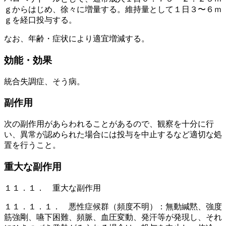
ｇからはじめ、徐々に増量する。維持量として１日３〜６ｍ
ｇを経口投与する。
なお、年齢・症状により適宜増減する。
効能・効果
統合失調症、そう病。
副作用
次の副作用があらわれることがあるので、観察を十分に行
い、異常が認められた場合には投与を中止するなど適切な処
置を行うこと。
重大な副作用
１１．１． 重大な副作用
１１．１．１． 悪性症候群（頻度不明）：無動緘黙、強度
筋強剛、嚥下困難、頻脈、血圧変動、発汗等が発現し、それ