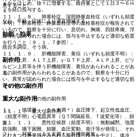
ｇからはじめ、徐々に増量する。維持量として１日３〜６ｍ
意すること。
ｇを経口投与する。
１１．１．８． 肺塞栓症、深部静脈血栓症（いずれも頻度
なお、年齢・症状により適宜増減する。
不明）：肺塞栓症、静脈血栓症等の血栓塞栓症が報告されて
いるので、観察を十分に行い、息切れ、胸痛、四肢疼痛、浮
効能・効果
腫等が認められた場合には、投与を中止するなど適切な処置
を行うこと〔９．１．７参照〕。
統合失調症、そう病。
１１．１．９． 肝機能障害、黄疸（いずれも頻度不明）：
副作用
ＡＳＴ上昇、ＡＬＴ上昇、γ−ＧＴＰ上昇、ＡＬＰ上昇、ビリ
ルビン上昇等を伴う肝機能障害、黄疸があらわれることがあ
次の副作用があらわれることがあるので、観察を十分に行
る。
い、異常が認められた場合には投与を中止するなど適切な処
その他の副作用
置を行うこと。
重大な副作用
１１．２． その他の副作用
１）． 循環器：（５％未満＊）血圧降下、起立性低血圧、
１１．１． 重大な副作用
（頻度不明）心電図異常（ＱＴ間隔延長、Ｔ波変化等）、頻
１１．１．１． 悪性症候群（頻度不明）：無動緘黙、強度
脈。
筋強剛、嚥下困難、頻脈、血圧変動、発汗等が発現し、それ
２）． 肝臓：（５％未満＊）肝機能異常。
にひきつづき発熱がみられる場合は、投与を中止し、体冷