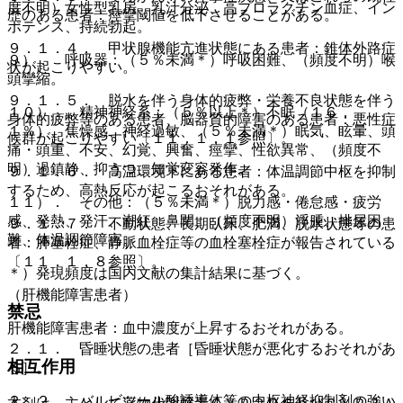
度不明）女性型乳房、乳汁分泌、高プロラクチン血症、イン
歴のある患者：痙攣閾値を低下させることがある。
ポテンス、持続勃起。
９．１．４． 甲状腺機能亢進状態にある患者：錐体外路症
９）． 呼吸器：（５％未満＊）呼吸困難、（頻度不明）喉
状が起こりやすい。
頭攣縮。
９．１．５． 脱水を伴う身体的疲弊・栄養不良状態を伴う
１０）． 精神神経系：（５％以上＊）不眠（１６．
身体的疲弊等のある患者、脳器質的障害のある患者：悪性症
１％）、焦燥感、神経過敏、（５％未満＊）眠気、眩暈、頭
候群が起こりやすい〔１１．１．１参照〕。
痛・頭重、不安、幻覚、興奮、痙攣、性欲異常、（頻度不
明）過鎮静、抑うつ、知覚変容発作。
９．１．６． 高温環境下にある患者：体温調節中枢を抑制
するため、高熱反応が起こるおそれがある。
１１）． その他：（５％未満＊）脱力感・倦怠感・疲労
感、発熱、発汗、潮紅、鼻閉、（頻度不明）浮腫、排尿困
９．１．７． 不動状態、長期臥床、肥満、脱水状態等の患
難、体温調節障害。
者：肺塞栓症、静脈血栓症等の血栓塞栓症が報告されている
〔１１．１．８参照〕。
＊）発現頻度は国内文献の集計結果に基づく。
（肝機能障害患者）
禁忌
肝機能障害患者：血中濃度が上昇するおそれがある。
２．１． 昏睡状態の患者［昏睡状態が悪化するおそれがあ
相互作用
る］。
２．２． バルビツール酸誘導体等の中枢神経抑制剤の強い