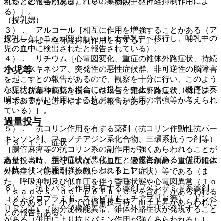
すること（本剤及びこれらの薬剤の中枢神経抑制作用によ
れたとの報告がある）〔２．７参照〕。
る）］。
（授乳婦）
３）． アルコール［相互に作用を増強することがある（ア
授乳しないことが望ましい（ヒト母乳中へ移行し、哺乳中の
ルコールは中枢神経抑制作用を有する）］。
児の血中に検出されたと報告されている）。
４）． リチウム［心電図変化、重症の錐体外路症状、持続
小児等
性のジスキネジア、突発性の悪性症候群、非可逆性の脳障害
を起こすとの報告があるので、観察を十分に行い、このよう
な症状があらわれた場合には投与を中止すること（機序は不
小児に抗精神病薬を投与した場合、錐体外路症状、特にジス
明であるが、併用による抗ドパミン作用の増強等が考えられ
キネジアが起こりやすいとの報告がある。
ている）］。
過量投与
５）． 抗コリン作用を有する薬剤（抗コリン作動性抗パー
キンソン剤、フェノチアジン系化合物、三環系抗うつ剤等）
１３．１． 症状
［腸管麻痺等の抗コリン系の副作用が強くあらわれることが
あり、また、精神症状が悪化したとの報告がある（併用によ
過量投与時、主な症状は、低血圧、過度の鎮静、重症の錐体
り抗コリン作用が強くあらわれる）］。
外路症状（筋強剛、振戦、ジストニア症状）等である（ま
た、呼吸抑制及び低血圧を伴う昏睡状態や心電図異常（Ｔｏ
６）． 抗ドパミン作用を有する薬剤（ベンザミド系薬剤
ｒｓａｄｅｓ ｄｅ ｐｏｉｎｔｅｓを含む）があらわれる
（メトクロプラミド、スルピリド、チアプリド等）、ドンペ
ことがある）。小児では過量投与時、血圧上昇があらわれた
リドン等）［内分泌機能異常、錐体外路症状が発現すること
との報告もある。
がある（併用により抗ドパミン作用が強くあらわれる）］。