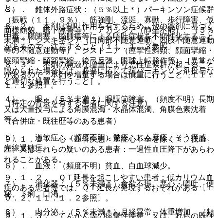
と。
３）． 錐体外路症状：（５％以上＊）パーキンソン症候群
（振戦（１１．９％）、筋強剛、流涎、寡動、歩行障害、仮
８．２． 本剤は制吐作用を有するため、他の薬剤に基づく
面様顔貌、嚥下障害等）、アカシジア（静坐不能）、（５％
中毒、腸閉塞、脳腫瘍等による嘔吐症状を不顕性化すること
未満＊）ジスキネジア（口周部不随意運動、四肢不随意運動
があるので、注意すること〔１１．１．３参照〕。
等の不随意運動等）、ジストニア（痙攣性斜頸、顔面攣縮・
喉頭攣縮・頸部攣縮、後弓反張、眼球上転発作等）［異常が
８．３． 本剤の急激な増量により悪性症候群が起こること
認められた場合には、必要に応じて抗パーキンソン剤投与な
があるので、本剤を増量する場合は慎重に行うこと〔１１．
ど適切な処置を行うこと］。
１．１参照〕。
４）． 眼：（５％未満＊）眼調節障害、（頻度不明）長期
（特定の背景を有する患者に関する注意）
又は大量投与による角膜混濁・水晶体混濁、角膜色素沈着
等。
（合併症・既往歴等のある患者）
５）． 過敏症：（頻度不明）発疹、じん麻疹、そう痒感、
９．１．１． 心・血管疾患＜重症心不全を除く＞、低血
光線過敏症。
圧、又はこれらの疑いのある患者：一過性血圧降下があらわ
れることがある。
６）． 血液：（頻度不明）貧血、白血球減少。
９．１．２． ＱＴ延長を起こしやすい患者：低カリウム血
７）． 消化器：（５％未満＊）食欲不振、悪心・嘔吐、便
症のある患者等では、ＱＴ延長が発現するおそれがある〔１
秘、下痢、口渇。
０．２、１１．１．２参照〕。
８）． 内分泌：（５％未満＊）月経異常、体重増加、（頻
９．１．３． てんかん等の痙攣性疾患、又はこれらの既往