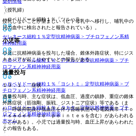
薬剤情報
（授乳婦）
ハロペリドール細粒１％「ツルハラ」
授乳しないことが望ましい（ヒト母乳中へ移行し、哺乳中の
児の血中に検出されたと報告されている）。
セレネース細粒１％
定型抗精神病薬 > ブチロフェノン系精
小児等
神神経用薬
小児に抗精神病薬を投与した場合、錐体外路症状、特にジス
キネジアが起こりやすいとの報告がある。
ハロペリドール細粒１％「アメル」
定型抗精神病薬 > ブチ
ロフェノン系精神神経用薬
過量投与
ハロペリドール細粒１％「ヨシトミ」
定型抗精神病薬 > ブ
１３．１． 症状
チロフェノン系精神神経用薬
過量投与時、主な症状は、低血圧、過度の鎮静、重症の錐体
外路症状（筋強剛、振戦、ジストニア症状）等である（ま
ハロペリドール細粒１％「タカタ」
定型抗精神病薬 > ブチ
た、呼吸抑制及び低血圧を伴う昏睡状態や心電図異常（Ｔｏ
ロフェノン系精神神経用薬
ｒｓａｄｅｓ ｄｅ ｐｏｉｎｔｅｓを含む）があらわれる
ホーム
ことがある）。小児では過量投与時、血圧上昇があらわれた
との報告もある。