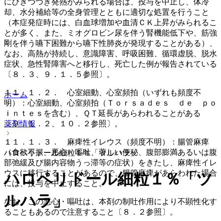
にひきつづき発熱がみられる場合は、投与を中止し、体冷
却、水分補給等の全身管理とともに適切な処置を行うこと
（本症発症時には、白血球増加や血清ＣＫ上昇がみられるこ
とが多く、また、ミオグロビン尿を伴う腎機能低下や、筋強
剛を伴う嚥下困難から嚥下性肺炎が発現することがある）、
なお、高熱が持続し、意識障害、呼吸困難、循環虚脱、脱水
症状、急性腎障害へと移行し、死亡した例が報告されている
〔８．３、９．１．５参照〕。
１１．１．２． 心室細動、心室頻拍（いずれも頻度不
ホーム
明）：心室細動、心室頻拍（Ｔｏｒｓａｄｅｓ ｄｅ ｐｏ
ｉｎｔｅｓを含む）、ＱＴ延長があらわれることがある
〔９．１．２、１０．２参照〕。
薬剤情報
１１．１．３． 麻痺性イレウス（頻度不明）：腸管麻痺
（食欲不振、悪心・嘔吐、著しい便秘、腹部膨満あるいは腹
ハロペリドール細粒１％「ツルハラ」
部弛緩及び腸内容物うっ滞等の症状）をきたし、麻痺性イレ
ウスに移行することがあるので、腸管麻痺があらわれた場合
ハロペリドール細粒１％「ツ
には、投与を中止すること。
ルハラ」
なお、この悪心・嘔吐は、本剤の制吐作用により不顕性化す
ることもあるので注意すること〔８．２参照〕。