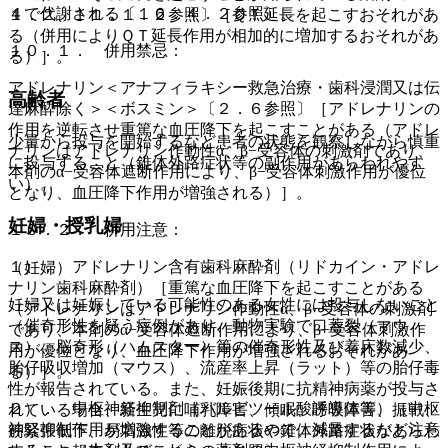
４で代謝される〔１６．４．２参照〕。
１．２、１１．１．２参照〕［ＱＴ延長を起こすおそれがあ
る（併用によりＱＴ延長作用が相加的に増加するおそれがあ
１０．１． 併用禁忌：
る）］。
アドレナリン＜アナフィラキシー救急治療・歯科浸潤又は伝
高齢者
達麻酔除く＞＜ボスミン＞〔２．６参照〕［アドレナリンの
作用を逆転させ重篤な血圧降下を起こすことがある（アドレ
少量から投与を開始するなど患者の状態を観察しながら慎重
ナリンはアドレナリン作動性α、β−受容体の刺激剤であり、
に投与すること（錐体外路症状等の副作用があらわれやす
本剤のα−受容体遮断作用により、β−受容体刺激作用が優位
い）。
となり、血圧降下作用が増強される）］。
妊婦・授乳婦
１０．２． 併用注意：
１）． アドレナリン含有歯科麻酔剤（リドカイン・アドレ
（妊婦）
ナリン歯科麻酔剤）［重篤な血圧降下を起こすことがある
妊婦又は妊娠している可能性のある女性には投与しないこと
（アドレナリンはアドレナリン作動性α、β−受容体の刺激剤
（催奇形性を疑う症例があり、動物実験で口蓋裂（マウ
であり、本剤のα−受容体遮断作用により、β−受容体刺激作
ス）、脳奇形（ハムスター）等の催奇形性及び着床数減少、
用が優位となり、血圧降下作用が増強されるおそれがあ
胎仔吸収増加（マウス）、流産率上昇（ラット）等の胎仔毒
る）］。
性が報告されている。また、妊娠後期に抗精神病薬が投与さ
２）． 中枢神経抑制剤（バルビツール酸誘導体等）［中枢
れている場合、新生児に哺乳障害、傾眠、呼吸障害、振戦、
神経抑制作用が増強することがあるので、減量するなど注意
筋緊張低下、易刺激性等の離脱症状や錐体外路症状があらわ