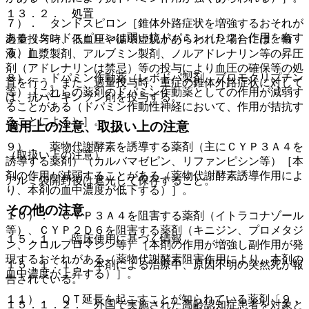
１３．２． 処置
７）． タンドスピロン［錐体外路症状を増強するおそれが
ある（タンドスピロンは弱い抗ドパミン（Ｄ２）作用を有す
過量投与時、低血圧や循環虚脱があらわれた場合には、輸
る）］。
液、血漿製剤、アルブミン製剤、ノルアドレナリン等の昇圧
剤（アドレナリンは禁忌）等の投与により血圧の確保等の処
８）． ドパミン作動薬（レボドパ製剤、ブロモクリプチン
置を行う。また、過量投与時、重症の錐体外路症状に対して
等）［これらの薬剤のドパミン作動薬としての作用が減弱す
は、抗パーキンソン剤を投与する。
ることがある（ドパミン作動性神経において、作用が拮抗す
ることによる）］。
適用上の注意、取扱い上の注意
９）． 薬物代謝酵素を誘導する薬剤（主にＣＹＰ３Ａ４を
（取扱い上の注意）
誘導する薬剤）（カルバマゼピン、リファンピシン等）［本
剤の作用が減弱することがある（薬物代謝酵素誘導作用によ
アルミ袋開封後は遮光して保存すること。
り、本剤の血中濃度が低下する）］。
その他の注意
１０）． ＣＹＰ３Ａ４を阻害する薬剤（イトラコナゾール
等）、ＣＹＰ２Ｄ６を阻害する薬剤（キニジン、プロメタジ
１５．１． 臨床使用に基づく情報
ン、クロルプロマジン等）［本剤の作用が増強し副作用が発
現するおそれがある（薬物代謝酵素阻害作用により、本剤の
１５．１．１． 本剤による治療中、原因不明の突然死が報
血中濃度が上昇する）］。
告されている。
１１）． ＱＴ延長を起こすことが知られている薬剤〔９．
１５．１．２． 外国で実施された高齢認知症患者を対象と