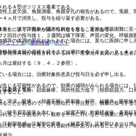
されるＡ型ボツリヌス毒素である。
続性上皮欠損、角膜潰瘍、角膜穿孔の報告があるので、兎眼、
〜４ヵ月で消失し、投与を繰り返す必要がある。
２％）：嚥下障害から嚥下性肺炎を来し、重篤な呼吸困難に至
体産生により、効果が認められなくなることがある。
び２回目の投与後１、２週間は嚥下障害、声質の変化、呼吸困
力感等の体調の変化があらわれた場合には、直ちに医師に申し
照〕。
Rマニュアル
薬剤情報
ポスト
終投与後２回の月経を経るまでは避妊する〔２．２、９．４．
痙攣発作再発が報告されているので、痙攣発作素因のある患者
ヵ月は避妊する〔９．４．２参照〕。
ている場合には、治療対象疾患及び投与日を必ず申し出る。
が生じる可能性があるので、効果の減弱がみられる場合には、
ではありません。
１％未満）兎眼、顔面麻痺、局所性筋力低下（頸部筋脱力、口
止すること。
脂、流涙、眼痛、（頻度不明）眼刺激、斜視、結膜炎、眼乾燥
れることがあるので、投与部位に十分注意し、慎重に投与する
毛（睫毛眉毛脱落を含む）、（頻度不明）乾癬様皮疹、多形紅
られることがあるので、観察を十分に行いながら慎重に投与す
、注射部熱感、注射部位疼痛、（頻度不明）注射部ひきつり感
筋に対する影響と考えられる副作用があらわれることがあり、
板減少。