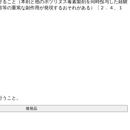
けること（本剤と他のボツリヌス毒素製剤を同時投与した経験
害等の重篤な副作用が発現するおそれがある）〔２．４、１
行うこと。
後発品