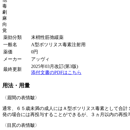
毒
劇
麻
向
覚
薬効分類
末梢性筋弛緩薬
一般名
A型ボツリヌス毒素注射用
薬価
0
円
メーカー
アッヴィ
2025年03月改訂(第3版)
最終更新
添付文書のPDFはこちら
用法・用量
〈眉間の表情皺〉
通常、６５歳未満の成人にはＡ型ボツリヌス毒素として合計
発の場合には再投与することができるが、３ヵ月以内の再投
〈目尻の表情皺〉