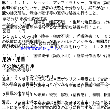
麻
１１．１．１． ショック、アナフィラキシー、血清病（頻
向
体調の変化がないか、患者の状態を十分観察し、異常がない
覚
液の補充管理、気道の確保等の適切な処置を行うこと。
薬効分類
末梢性筋弛緩薬
１１．１．２． 眼障害（頻度不明）：重篤な角膜露出、持
一般名
A型ボツリヌス毒素注射用
工涙液等の点眼剤を投与するなど適切な処置を行うこと。
薬価
0
円
１１．１．３． 嚥下障害（頻度不明）、呼吸障害（０．０
メーカー
アッヴィ
の拡散により呼吸機能低下があらわれることがある。初回及
2025年03月改訂(第3版)
最終更新
現が認められた場合には、適切な処置を行うこと〔１．３参
添付文書のPDFはこちら
１１．１．４． 痙攣発作（頻度不明）：痙攣発作あるいは
用法・用量
その他の副作用
〈眉間の表情皺〉
１１．２． その他の副作用
通常、６５歳未満の成人にはＡ型ボツリヌス毒素として合計
発の場合には再投与することができるが、３ヵ月以内の再投
１）． 過剰な筋弛緩作用：（１〜５％未満）眼瞼下垂、（
〈目尻の表情皺〉
２）． 眼：（１％未満）複視、霧視（霧視感）、羞明、眼
通常、６５歳未満の成人にはＡ型ボツリヌス毒素として合計
３）． 皮膚：（１％未満）発疹、皮膚そう痒感、紅斑、脱
上下にある場合は添付文書の図２のように投与する。目尻の