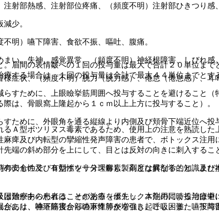
、注射部熱感、注射部位疼痛、（頻度不明）注射部ひきつり感
板減少。
度不明）嚥下障害、食欲不振、嘔吐、腹痛。
めまい、失神、感覚異常、（頻度不明）神経根障害、しびれ感
と。眉間の表情皺への１回の投与量は最大で合計２０単位まで
治療する場合は、１回の投与量は合計で最大４４単位までとす
冒様症状、（頻度不明）脱力（脱力感）、倦怠（倦怠感）、耳
減らすために、上眼瞼挙筋周囲へ投与することを避けること（
る際は、骨眼窩上隆起から１ｃｍ以上上方に投与すること）。
らすために、外眼角を通る縦線より内側及び頬骨下端近位へ投
れるＡ型ボツリヌス毒素であるため、使用上の注意を熟読した
性麻痺及び内転型の攣縮性発声障害の患者で、ボトックス注用
針先端の斜め部分を上にして、目とは反対の向きに刺入するこ
特有のもので、Ｂ型ボツリヌス毒素製剤とは異なること、また
剤の安全性及び有効性を十分理解し、高度な解剖学的知識及び
又は治療中の患者は、その治療を優先し、本剤の同時投与は避
吸困難があらわれることがある（ボトックス注用による治療中
場合には、神経筋接合部の麻痺等が増強し、呼吸困難、嚥下障
れがあり、嚥下障害から嚥下性肺炎を引き起こし、また、投与