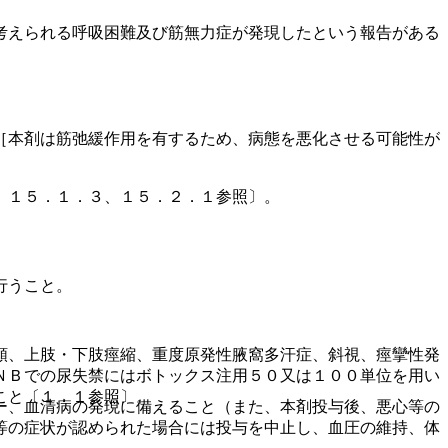
考えられる呼吸困難及び筋無力症が発現したという報告がある
［本剤は筋弛緩作用を有するため、病態を悪化させる可能性が
、１５．１．３、１５．２．１参照〕。
行うこと。
頸、上肢・下肢痙縮、重度原発性腋窩多汗症、斜視、痙攣性発
ＮＢでの尿失禁にはボトックス注用５０又は１００単位を用い
こと〔１．１参照〕。
ー、血清病の発現に備えること（また、本剤投与後、悪心等の
等の症状が認められた場合には投与を中止し、血圧の維持、体
。