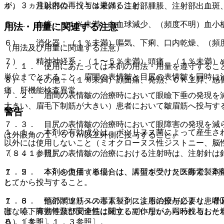
が、３ヵ月以内の再投与は避けること。
４）． 注射部位：（１％未満）注射部腫脹、注射部出血斑
５）． 血液：（１％未満）白血球減少、（頻度不明）血小
用法・用量に関連する注意
６）． 消化器：（１％未満）嘔気、下痢、口内乾燥、（頻
（用法及び用量に関連する注意）
７）． 精神神経系：（１〜５％未満）頭痛、（１％未満）
７．１． 使用にあたっては本剤の用法・用量を遵守するこ
単位までとすること。眉間の表情皺と目尻の表情皺を同時に
８）． その他：（１％未満）顔面痛、発熱、ＣＫ上昇、感
痛、肝機能検査異常。
７．２． 眉間の表情皺の治療時において眼瞼下垂の発現を
大きい、眉毛下制筋が大きい）患者において皺眉筋へ投与す
警告
７．３． 目尻の表情皺の治療時において眼障害の発現を減
１．１． 本剤の有効成分は、ボツリヌス菌によって産生さ
は外眼角の１．５ｃｍ以上外側に投与すること。
以外には使用しないこと（ミオクローヌス性ジストニー、脳
７．４． 目尻の表情皺の治療における注射時は、注射針は
〔８．１参照〕。
７．５． 本剤の力価（単位）は、Ａ型ボツリヌス毒素製剤
１．２． 本剤を使用する場合は、講習を受けた医師で、本
してから投与すること。
と。
７．６． 他のボツリヌス毒素製剤による治療が必要な患者
１．３． 頸部関連筋へのボトックス注用の投与により、呼
はなく、有効性及び安全性は確立していない、同時投与した
害、嚥下障害等頸部関連筋に関する副作用があらわれるおそ
０．１参照〕。
る）〔１１．１．３参照〕。