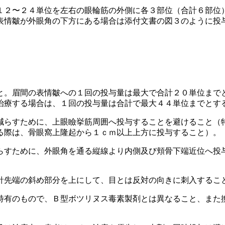
１２〜２４単位を左右の眼輪筋の外側に各３部位（合計６部位
表情皺が外眼角の下方にある場合は添付文書の図３のように投
と。眉間の表情皺への１回の投与量は最大で合計２０単位まで
治療する場合は、１回の投与量は合計で最大４４単位までとす
減らすために、上眼瞼挙筋周囲へ投与することを避けること（
る際は、骨眼窩上隆起から１ｃｍ以上上方に投与すること）。
らすために、外眼角を通る縦線より内側及び頬骨下端近位へ投
針先端の斜め部分を上にして、目とは反対の向きに刺入するこ
特有のもので、Ｂ型ボツリヌス毒素製剤とは異なること、また