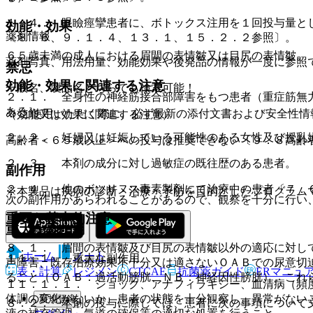
１．４． 眼瞼痙攣患者に、ボトックス注用を１回投与量と
効能・効果
薬剤情報
〔８．６、９．１．４、１３．１、１５．２．２参照〕。
６５歳未満の成人における眉間の表情皺又は目尻の表情皺。
薬剤写真、用法用量、効能効果や後発品の情報が一度に参照
禁忌
効能・効果に関連する注意
一般名、製品名どちらでも検索可能！
２．１． 全身性の神経筋接合部障害をもつ患者（重症筋無
ある］。
※ ご使用いただく際に、必ず最新の添付文書および安全性情
（効能又は効果に関連する注意）
２．２． 妊婦又は妊娠している可能性のある女性及び授乳
高齢者＜６５歳以上＞への投与は推奨できない〔９．８高齢
２．３． 本剤の成分に対し過敏症の既往歴のある患者。
副作用
２．４． 他のボツリヌス毒素製剤にて治療中の患者〔７．
※本製品は疾病の診断・治療・予防を目的としたプログラム
次の副作用があらわれることがあるので、観察を十分に行い
重要な基本的注意
重大な副作用
８．１． 眉間の表情皺及び目尻の表情皺以外の適応に対し
ホーム
ノート
１１．１． 重大な副作用
声障害、既存治療効果不十分又は適さないＯＡＢでの尿意切
表・計算
レジメン
CTCAE
抗菌薬ガイド
ERマニュ
ること（ＯＡＢ：過活動膀胱、ＮＢ：神経因性膀胱）。これ
１１．１．１． ショック、アナフィラキシー、血清病（頻
体調の変化がないか、患者の状態を十分観察し、異常がない
新規登録
８．２． 本剤の投与に際しては、患者に次の事項について