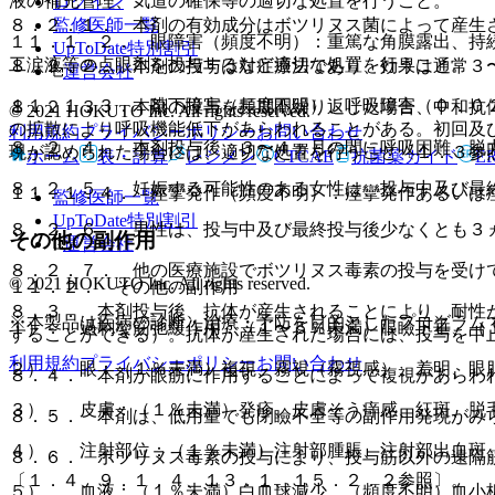
液の補充管理、気道の確保等の適切な処置を行うこと。
ログイン
監修医師一覧
８．２．１． 本剤の有効成分はボツリヌス菌によって産生
１１．１．２． 眼障害（頻度不明）：重篤な角膜露出、持
UpToDate特別割引
工涙液等の点眼剤を投与するなど適切な処置を行うこと。
８．２．２． 本剤の投与は対症療法であり、効果は通常３
運営会社
１１．１．３． 嚥下障害（頻度不明）、呼吸障害（０．０
８．２．３． 本剤の投与を長期間繰り返した場合、中和抗
© 2021 HOKUTO Inc. All rights reserved.
の拡散により呼吸機能低下があらわれることがある。初回及
利用規約
プライバシーポリシー
お問い合わせ
８．２．４． 本剤投与後、３〜４ヵ月の間に呼吸困難、脱
現が認められた場合には、適切な処置を行うこと〔１．３参
ホーム
表・計算
レジメン
CTCAE
抗菌薬ガイド
E
８．２．５． 妊娠する可能性のある女性は、投与中及び最
１１．１．４． 痙攣発作（頻度不明）：痙攣発作あるいは
監修医師一覧
UpToDate特別割引
８．２．６． 男性は、投与中及び最終投与後少なくとも３
その他の副作用
運営会社
８．２．７． 他の医療施設でボツリヌス毒素の投与を受け
© 2021 HOKUTO Inc. All rights reserved.
１１．２． その他の副作用
８．３． 本剤投与後、抗体が産生されることにより、耐性
※本製品は疾病の診断・治療・予防を目的としたプログラム
１）． 過剰な筋弛緩作用：（１〜５％未満）眼瞼下垂、（
することができる）。抗体が産生された場合には、投与を中
利用規約
プライバシーポリシー
お問い合わせ
２）． 眼：（１％未満）複視、霧視（霧視感）、羞明、眼
８．４． 本剤が眼筋に作用することによって複視があらわ
３）． 皮膚：（１％未満）発疹、皮膚そう痒感、紅斑、脱
８．５． 本剤は、低用量でも閉瞼不全等の副作用発現がみ
４）． 注射部位：（１％未満）注射部腫脹、注射部出血斑
８．６． ボツリヌス毒素の投与により、投与筋以外の遠隔
〔１．４、９．１．４、１３．１、１５．２．２参照〕。
５）． 血液：（１％未満）白血球減少、（頻度不明）血小