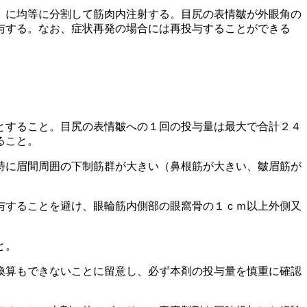
）に均等に分割して筋肉内注射する。目尻の表情皺が外眼角の
与する。なお、症状再発の場合には再投与することができる
とすること。目尻の表情皺への１回の投与量は最大で合計２４
ること。
特に眉間周囲の下制筋群が大きい（鼻根筋が大きい、皺眉筋が
与することを避け、眼輪筋内側部の眼窩骨の１ｃｍ以上外側又
と。
換算もできないことに留意し、必ず本剤の投与量を慎重に確認