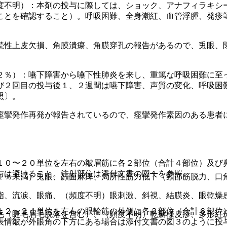
度不明）：本剤の投与に際しては、ショック、アナフィラキシ
ことを確認すること）。呼吸困難、全身潮紅、血管浮腫、発疹
続性上皮欠損、角膜潰瘍、角膜穿孔の報告があるので、兎眼、
２％）：嚥下障害から嚥下性肺炎を来し、重篤な呼吸困難に至
び２回目の投与後１、２週間は嚥下障害、声質の変化、呼吸困
照〕。
痙攣発作再発が報告されているので、痙攣発作素因のある患者
１０〜２０単位を左右の皺眉筋に各２部位（合計４部位）及び
与は避けること。注射部位は添付文書の図１を参照。
１％未満）兎眼、顔面麻痺、局所性筋力低下（頸部筋脱力、口
脂、流涙、眼痛、（頻度不明）眼刺激、斜視、結膜炎、眼乾燥
１２〜２４単位を左右の眼輪筋の外側に各３部位（合計６部位
毛（睫毛眉毛脱落を含む）、（頻度不明）乾癬様皮疹、多形紅
表情皺が外眼角の下方にある場合は添付文書の図３のように投