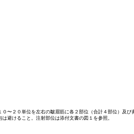
１０〜２０単位を左右の皺眉筋に各２部位（合計４部位）及び
与は避けること。注射部位は添付文書の図１を参照。