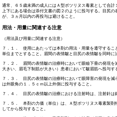
通常、６５歳未満の成人にはＡ型ボツリヌス毒素として合計
上下にある場合は添付文書の図２のように投与する。目尻の
が、３ヵ月以内の再投与は避けること。
用法・用量に関連する注意
（用法及び用量に関連する注意）
７．１． 使用にあたっては本剤の用法・用量を遵守するこ
単位までとすること。眉間の表情皺と目尻の表情皺を同時に
７．２． 眉間の表情皺の治療時において眼瞼下垂の発現を
大きい、眉毛下制筋が大きい）患者において皺眉筋へ投与す
７．３． 目尻の表情皺の治療時において眼障害の発現を減
は外眼角の１．５ｃｍ以上外側に投与すること。
７．４． 目尻の表情皺の治療における注射時は、注射針は
７．５． 本剤の力価（単位）は、Ａ型ボツリヌス毒素製剤
してから投与すること。