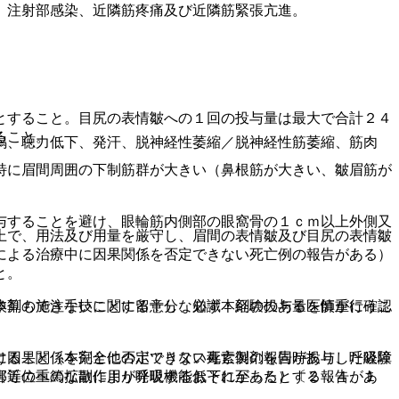
、注射部感染、近隣筋疼痛及び近隣筋緊張亢進。
。
とすること。目尻の表情皺への１回の投与量は最大で合計２４
ること。
鳴、聴力低下、発汗、脱神経性萎縮／脱神経性筋萎縮、筋肉
特に眉間周囲の下制筋群が大きい（鼻根筋が大きい、皺眉筋が
与することを避け、眼輪筋内側部の眼窩骨の１ｃｍ以上外側又
上で、用法及び用量を厳守し、眉間の表情皺及び目尻の表情皺
による治療中に因果関係を否定できない死亡例の報告がある）
と。
換算もできないことに留意し、必ず本剤の投与量を慎重に確認
本剤の施注手技に関する十分な知識・経験のある医師が行うこ
けること（本剤と他のボツリヌス毒素製剤を同時投与した経験
に因果関係を完全に否定できない死亡例の報告があり、呼吸障
害等の重篤な副作用が発現するおそれがある）〔２．４、１
部近位への拡散により呼吸機能低下に至ったとする報告があ