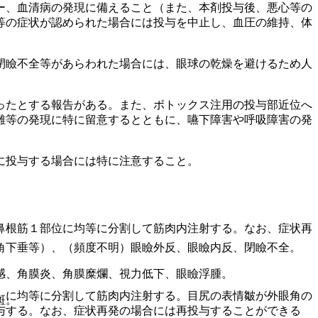
ー、血清病の発現に備えること（また、本剤投与後、悪心等の
等の症状が認められた場合には投与を中止し、血圧の維持、体
閉瞼不全等があらわれた場合には、眼球の乾燥を避けるため人
ったとする報告がある。また、ボトックス注用の投与部近位へ
難等の発現に特に留意するとともに、嚥下障害や呼吸障害の発
に投与する場合には特に注意すること。
鼻根筋１部位に均等に分割して筋肉内注射する。なお、症状再
角下垂等）、（頻度不明）眼瞼外反、眼瞼内反、閉瞼不全。
感、角膜炎、角膜糜爛、視力低下、眼瞼浮腫。
）に均等に分割して筋肉内注射する。目尻の表情皺が外眼角の
斑。
与する。なお、症状再発の場合には再投与することができる