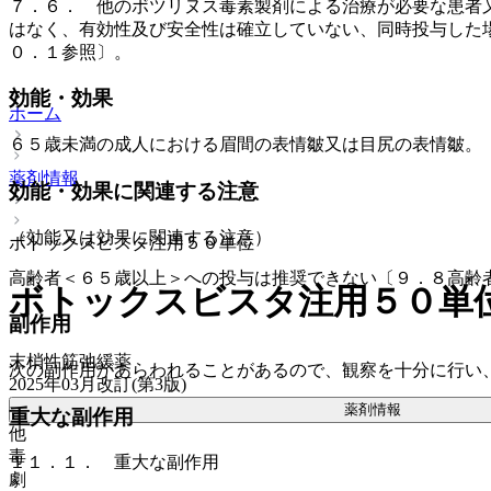
７．６． 他のボツリヌス毒素製剤による治療が必要な患者
はなく、有効性及び安全性は確立していない、同時投与した
０．１参照〕。
効能・効果
ホーム
６５歳未満の成人における眉間の表情皺又は目尻の表情皺。
薬剤情報
効能・効果に関連する注意
（効能又は効果に関連する注意）
ボトックスビスタ注用５０単位
高齢者＜６５歳以上＞への投与は推奨できない〔９．８高齢
ボトックスビスタ注用５０単
副作用
末梢性筋弛緩薬
次の副作用があらわれることがあるので、観察を十分に行い
2025年03月改訂(第3版)
薬剤情報
重大な副作用
他
毒
１１．１． 重大な副作用
劇