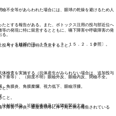
閉瞼不全等があらわれた場合には、眼球の乾燥を避けるため人
ったとする報告がある。また、ボトックス注用の投与部近位へ
難等の発現に特に留意するとともに、嚥下障害や呼吸障害の発
出る。
１、９．５妊婦の項、１５．１．３、１５．２．１参照〕。
に投与する場合には特に注意すること。
抗体検査を実施する（抗体産生がみられない場合は、追加投与
角下垂等）、（頻度不明）眼瞼外反、眼瞼内反、閉瞼不全。
感、角膜炎、角膜糜爛、視力低下、眼瞼浮腫。
こと。
斑。
ること。
、注射部感染、近隣筋疼痛及び近隣筋緊張亢進。
嚥下障害、肺炎、重度衰弱等に伴う死亡例も報告されている