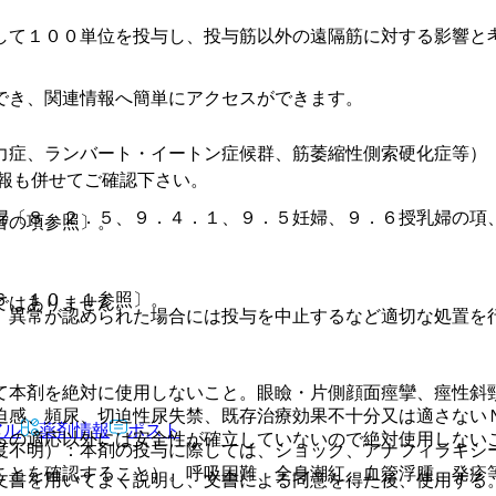
して１００単位を投与し、投与筋以外の遠隔筋に対する影響と
でき、関連情報へ簡単にアクセスができます。
力症、ランバート・イートン症候群、筋萎縮性側索硬化症等）
報も併せてご確認下さい。
婦〔８．２．５、９．４．１、９．５妊婦、９．６授乳婦の項
者の項参照〕。
６、１０．１参照〕。
ではありません。
、異常が認められた場合には投与を中止するなど適切な処置を
て本剤を絶対に使用しないこと。眼瞼・片側顔面痙攣、痙性斜
迫感、頻尿、切迫性尿失禁、既存治療効果不十分又は適さない
アル
薬剤情報
ポスト
らの適応以外には安全性が確立していないので絶対使用しない
度不明）：本剤の投与に際しては、ショック、アナフィラキシ
ことを確認すること）。呼吸困難、全身潮紅、血管浮腫、発疹
文書を用いてよく説明し、文書による同意を得た後、使用する