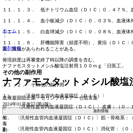
１１．１．３． 低ナトリウム血症（ＤＩＣ：０．４７％、
１１．１．４． 血小板減少（ＤＩＣ：０．０３％、血液体
ホーム
１１．１．５． 白血球減少（ＤＩＣ：０．０８％、血液体
１１．１．６． 肝機能障害（頻度不明）、黄疸（ＤＩＣ：
薬剤情報
害、黄疸があらわれることがある。
発現頻度は再審査終了時以降の調査を含む。
ナファモスタットメシル酸塩注射用１００ｍｇ「日医工」
その他の副作用
ナファモスタットメシル酸塩
１１．２． その他の副作用
１）． 〈汎発性血管内血液凝固症（ＤＩＣ）〉
血液凝固阻止薬 > セリンプロテアーゼ阻害薬
2024年01月改訂(第1版)
@． 〈汎発性血管内血液凝固症（ＤＩＣ）〉皮膚：（０．
薬剤情報
他
A． 〈汎発性血管内血液凝固症（ＤＩＣ）〉筋・骨格系：
毒
B． 〈汎発性血管内血液凝固症（ＤＩＣ）〉消化管：（０
劇