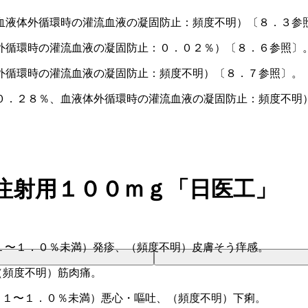
血液体外循環時の灌流血液の凝固防止：頻度不明）〔８．３参
外循環時の灌流血液の凝固防止：０．０２％）〔８．６参照〕
外循環時の灌流血液の凝固防止：頻度不明）〔８．７参照〕。
０．２８％、血液体外循環時の灌流血液の凝固防止：頻度不明）
注射用１００ｍｇ「日医工」
１〜１．０％未満）発疹、（頻度不明）皮膚そう痒感。
（頻度不明）筋肉痛。
．１〜１．０％未満）悪心・嘔吐、（頻度不明）下痢。