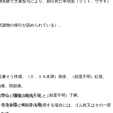
物実験で大量投与により、胎仔死亡率増加（ラット、ウサギ）
代謝物の移行が認められている）。
皮膚そう痒感、（０．１％未満）発疹、（頻度不明）紅斑。
肉痛、関節痛。
）悪心・嘔吐、食欲不振、（頻度不明）下痢。
イアルに直接加えないこと。
ＡＳＴ上昇、ＡＬＴ上昇。
い注射針及び両頭針を使用する場合には、ゴム栓又はその一部