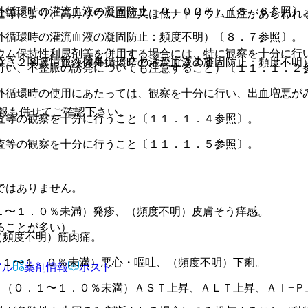
外循環時の灌流血液の凝固防止：０．０２％）〔８．６参照〕
進等により、高カリウム血症又は低ナトリウム血症があらわれ
。
外循環時の灌流血液の凝固防止：頻度不明）〔８．７参照〕。
ウム保持性利尿剤等を併用する場合には、特に観察を十分に行
でき、関連情報へ簡単にアクセスができます。
０．２８％、血液体外循環時の灌流血液の凝固防止：頻度不明）
行い、不整脈の誘発についても注意すること）〔１１．１．２
外循環時の使用にあたっては、観察を十分に行い、出血増悪が
報も併せてご確認下さい。
査等の観察を十分に行うこと〔１１．１．４参照〕。
査等の観察を十分に行うこと〔１１．１．５参照〕。
ではありません。
１〜１．０％未満）発疹、（頻度不明）皮膚そう痒感。
ることが多い）。
（頻度不明）筋肉痛。
．１〜１．０％未満）悪心・嘔吐、（頻度不明）下痢。
アル
薬剤情報
ポスト
：（０．１〜１．０％未満）ＡＳＴ上昇、ＡＬＴ上昇、Ａｌ−Ｐ