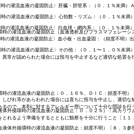
環時の灌流血液の凝固防止〉肝臓・胆管系：（０．１％未満）
環時の灌流血液の凝固防止〉心拍数・リズム：（０．１％未満
環時の灌流血液の凝固防止〉白血球・網内系：（０．１％未満
環時の灌流血液の凝固防止（血液透析及びプラスマフェレーシ
環時の灌流血液の凝固防止〉血小板・出血凝固：（頻度不明）
環時の灌流血液の凝固防止〉その他：（０．１〜１．０％未満
、異常が認められた場合には投与を中止するなど適切な処置を
環時の灌流血液の凝固防止：０．１６％、ＤＩＣ：頻度不明）
、しびれ等があらわれた場合には直ちに投与を中止し、適切な
あるので、本剤に対するアレルギー歴について十分な問診を行
液体外循環時の灌流血液の凝固防止：０．０２％）：高カリウ
をとれるよう準備をするとともに観察を十分に行うこと〔１１
血液体外循環時の灌流血液の凝固防止：頻度不明）〔８．３参