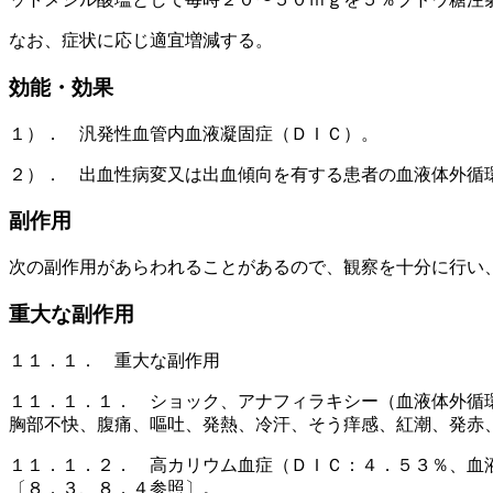
なお、症状に応じ適宜増減する。
効能・効果
１）． 汎発性血管内血液凝固症（ＤＩＣ）。
２）． 出血性病変又は出血傾向を有する患者の血液体外循
副作用
次の副作用があらわれることがあるので、観察を十分に行い
重大な副作用
１１．１． 重大な副作用
１１．１．１． ショック、アナフィラキシー（血液体外循
胸部不快、腹痛、嘔吐、発熱、冷汗、そう痒感、紅潮、発赤
１１．１．２． 高カリウム血症（ＤＩＣ：４．５３％、血
〔８．３、８．４参照〕。