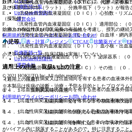
ログイン
妊婦又は妊娠している可能性のある女性には、治療上の有益
D． 〈汎発性血管内血液凝固症（ＤＩＣ）〉代謝・栄養系
監修医師一覧
及び体重増加抑制（ラット）、分娩率低下（ラット）が報告
UpToDate特別割引
E． 〈汎発性血管内血液凝固症（ＤＩＣ）〉心拍数・リズ
（授乳婦）
運営会社
F． 〈汎発性血管内血液凝固症（ＤＩＣ）〉適用部位：（
治療上の有益性及び母乳栄養の有益性を考慮し、授乳の継続
© 2021 HOKUTO Inc. All rights reserved.
G． 〈汎発性血管内血液凝固症（ＤＩＣ）〉白血球・網内
利用規約
プライバシーポリシー
お問い合わせ
小児等
ホーム
表・計算
レジメン
CTCAE
抗菌薬ガイド
E
H． 〈汎発性血管内血液凝固症（ＤＩＣ）〉血小板・出血
監修医師一覧
小児等を対象とした臨床試験は実施していない。
I． 〈汎発性血管内血液凝固症（ＤＩＣ）〉泌尿器系：（
UpToDate特別割引
運営会社
適用上の注意、取扱い上の注意
J． 〈汎発性血管内血液凝固症（ＤＩＣ）〉その他：（０
© 2021 HOKUTO Inc. All rights reserved.
２）． 〈出血性病変又は出血傾向を有する患者の血液体外
（適用上の注意）
※本製品は疾病の診断・治療・予防を目的としたプログラム
@． 〈出血性病変又は出血傾向を有する患者の血液体外循
１４．１． 薬剤調製時の注意
利用規約
プライバシーポリシー
お問い合わせ
A． 〈出血性病変又は出血傾向を有する患者の血液体外循
１４．１．１． 〈効能共通〉必ず５％ブドウ糖注射液又は
B． 〈出血性病変又は出血傾向を有する患者の血液体外循
１４．１．２． 〈効能共通〉白濁あるいは結晶が析出する
C． 〈出血性病変又は出血傾向を有する患者の血液体外循
１４．１．３． 〈効能共通〉溶解時には、バイアルのゴム
がバイアル内に脱落することがあるので、特に注意すること