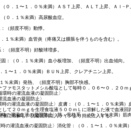
：（０．１〜１．０％未満）ＡＳＴ上昇、ＡＬＴ上昇、Ａｌ−Ｐ
：（０．１％未満）高尿酸血症。
ム：（頻度不明）動悸。
０．１％未満）血管炎（疼痛又は腫脹を伴うものを含む）。
系：（頻度不明）好酸球増多。
凝固：（０．１％未満）血小板増加、（頻度不明）出血傾向。
０．１〜１．０％未満）ＢＵＮ上昇、クレアチニン上昇。
．１％未満）発熱、（頻度不明）胸部不快感。
ナファモスタットメシル酸塩として毎時０．０６〜０．２０ｍ
循環時の灌流血液の凝固防止〉
灌流血液の凝固防止〉
環時の灌流血液の凝固防止〉皮膚：（０．１〜１．０％未満）
として２０ｍｇを生理食塩液５００ｍＬに溶解した液で血液回
環時の灌流血液の凝固防止〉筋・骨格系：（０．１％未満）筋
射液に溶解し、抗凝固剤注入ラインより持続注入する。
環時の灌流血液の凝固防止〉消化管：（０．１〜１．０％未満