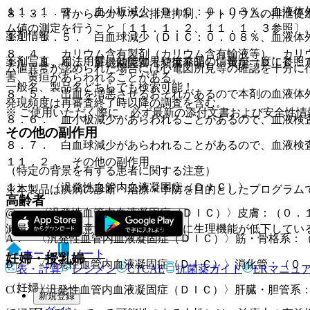
１１．１．４． 血小板減少（ＤＩＣ：０．０３％、血液体
８．３． 腎からのカリウム排泄抑制、ナトリウムの排泄促
ム値の測定を行うこと〔１１．１．２、１１．１．３参照〕
薬剤情報
１１．１．５． 白血球減少（ＤＩＣ：０．０８％、血液体
８．４． カリウム含有製剤（カリウム含有輸液等）、カリ
薬剤写真、用法用量、効能効果や後発品の情報が一度に参照
１１．１．６． 肝機能障害（頻度不明）、黄疸（ＤＩＣ：
ム値異常が認められた場合には心電図所見等の確認を十分に
害、黄疸があらわれることがある。
一般名、製品名どちらでも検索可能！
８．５． 出血を増悪させるおそれがあるので本剤の血液体
発現頻度は再審査終了時以降の調査を含む。
※ ご使用いただく際に、必ず最新の添付文書および安全性情
８．６． 血小板減少があらわれることがあるので、血液検
その他の副作用
８．７． 白血球減少があらわれることがあるので、血液検
１１．２． その他の副作用
（特定の背景を有する患者に関する注意）
１）． 〈汎発性血管内血液凝固症（ＤＩＣ）〉
※本製品は疾病の診断・治療・予防を目的としたプログラム
高齢者
@． 〈汎発性血管内血液凝固症（ＤＩＣ）〉皮膚：（０．
減量するなど注意すること（一般的に生理機能が低下してい
A． 〈汎発性血管内血液凝固症（ＤＩＣ）〉筋・骨格系：
ホーム
ノート
妊婦・授乳婦
B． 〈汎発性血管内血液凝固症（ＤＩＣ）〉消化管：（０
表・計算
レジメン
CTCAE
抗菌薬ガイド
ERマニュ
（妊婦）
C． 〈汎発性血管内血液凝固症（ＤＩＣ）〉肝臓・胆管系
新規登録