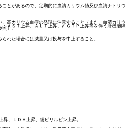
。
ることがあるので、定期的に血清カリウム値及び血清ナトリウ
い、高カリウム血症の発現に注意すること（また、血清カリウ
：ＡＳＴ上昇、ＡＬＴ上昇、γ−ＧＴＰ上昇等を伴う肝機能障
参照〕。
みられた場合には減量又は投与を中止すること。
上昇、ＬＤＨ上昇、総ビリルビン上昇。