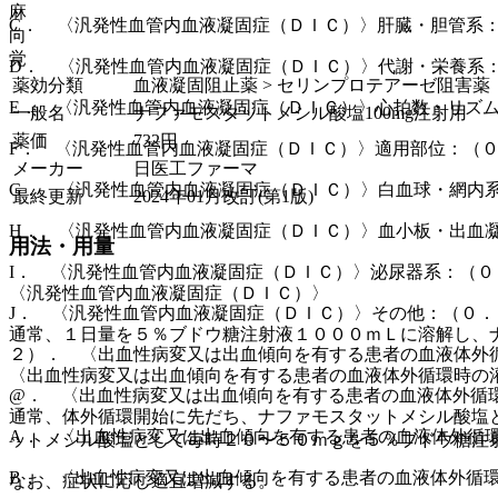
麻
C． 〈汎発性血管内血液凝固症（ＤＩＣ）〉肝臓・胆管系
向
覚
D． 〈汎発性血管内血液凝固症（ＤＩＣ）〉代謝・栄養系
薬効分類
血液凝固阻止薬 > セリンプロテアーゼ阻害薬
E． 〈汎発性血管内血液凝固症（ＤＩＣ）〉心拍数・リズ
一般名
ナファモスタットメシル酸塩100mg注射用
薬価
732
円
F． 〈汎発性血管内血液凝固症（ＤＩＣ）〉適用部位：（
メーカー
日医工ファーマ
G． 〈汎発性血管内血液凝固症（ＤＩＣ）〉白血球・網内
最終更新
2024年01月改訂(第1版)
H． 〈汎発性血管内血液凝固症（ＤＩＣ）〉血小板・出血
用法・用量
I． 〈汎発性血管内血液凝固症（ＤＩＣ）〉泌尿器系：（
〈汎発性血管内血液凝固症（ＤＩＣ）〉
J． 〈汎発性血管内血液凝固症（ＤＩＣ）〉その他：（０
通常、１日量を５％ブドウ糖注射液１０００ｍＬに溶解し、
２）． 〈出血性病変又は出血傾向を有する患者の血液体外
〈出血性病変又は出血傾向を有する患者の血液体外循環時の
@． 〈出血性病変又は出血傾向を有する患者の血液体外循
通常、体外循環開始に先だち、ナファモスタットメシル酸塩
A． 〈出血性病変又は出血傾向を有する患者の血液体外循
ットメシル酸塩として毎時２０〜５０ｍｇを５％ブドウ糖注
B． 〈出血性病変又は出血傾向を有する患者の血液体外循
なお、症状に応じ適宜増減する。