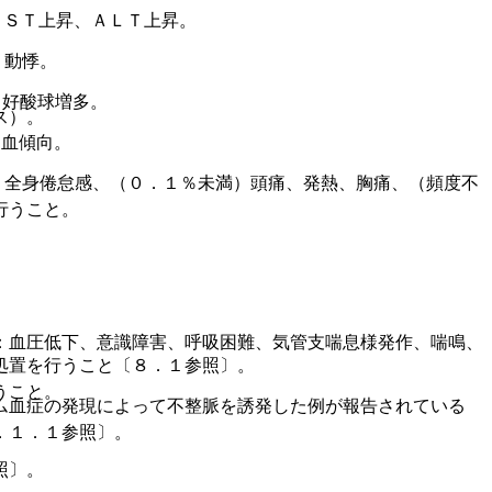
ＡＳＴ上昇、ＡＬＴ上昇。
）動悸。
）好酸球増多。
ス）。
出血傾向。
）全身倦怠感、（０．１％未満）頭痛、発熱、胸痛、（頻度不
行うこと。
：血圧低下、意識障害、呼吸困難、気管支喘息様発作、喘鳴、
処置を行うこと〔８．１参照〕。
うこと。
ム血症の発現によって不整脈を誘発した例が報告されている
．１．１参照〕。
照〕。