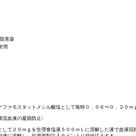
ゼ阻害薬
射用
ナファモスタットメシル酸塩として毎時０．０６〜０．２０ｍ
灌流血液の凝固防止〉
として２０ｍｇを生理食塩液５００ｍＬに溶解した液で血液回
射液に溶解し、抗凝固剤注入ラインより持続注入する。