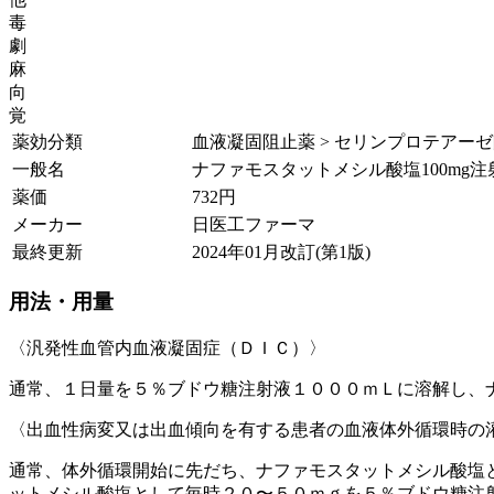
毒
劇
麻
向
覚
薬効分類
血液凝固阻止薬 > セリンプロテアー
一般名
ナファモスタットメシル酸塩100mg注
薬価
732
円
メーカー
日医工ファーマ
最終更新
2024年01月改訂(第1版)
用法・用量
〈汎発性血管内血液凝固症（ＤＩＣ）〉
通常、１日量を５％ブドウ糖注射液１０００ｍＬに溶解し、
〈出血性病変又は出血傾向を有する患者の血液体外循環時の
通常、体外循環開始に先だち、ナファモスタットメシル酸塩
ットメシル酸塩として毎時２０〜５０ｍｇを５％ブドウ糖注