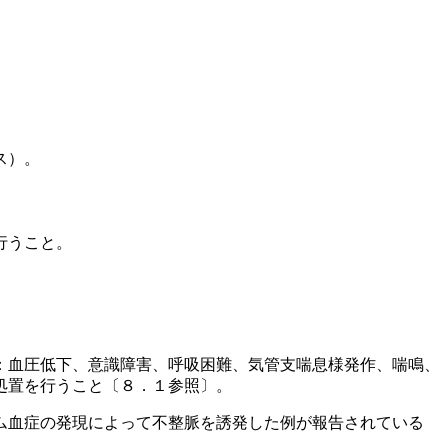
ス）。
行うこと。
：血圧低下、意識障害、呼吸困難、気管支喘息様発作、喘鳴、
処置を行うこと〔８．１参照〕。
ム血症の発現によって不整脈を誘発した例が報告されている