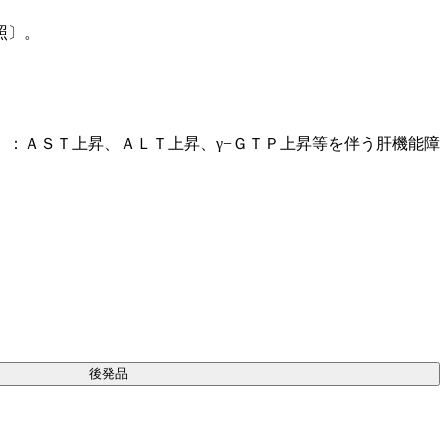
照〕。
。
：ＡＳＴ上昇、ＡＬＴ上昇、γ−ＧＴＰ上昇等を伴う肝機能障
後発品