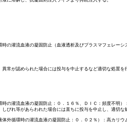
環時の灌流血液の凝固防止（血液透析及びプラスマフェレーシ
、異常が認められた場合には投与を中止するなど適切な処置を
環時の灌流血液の凝固防止：０．１６％、ＤＩＣ：頻度不明）
、しびれ等があらわれた場合には直ちに投与を中止し、適切な
液体外循環時の灌流血液の凝固防止：０．０２％）：高カリウ