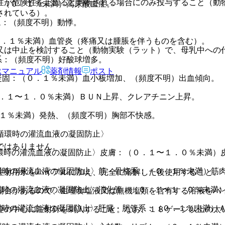
性が危険性を上回ると判断される場合にのみ投与すること（動
：（０．１％未満）高尿酸血症。
されている）。
ム：（頻度不明）動悸。
０．１％未満）血管炎（疼痛又は腫脹を伴うものを含む）。
又は中止を検討すること（動物実験（ラット）で、母乳中への
系：（頻度不明）好酸球増多。
Rマニュアル
薬剤情報
ポスト
凝固：（０．１％未満）血小板増加、（頻度不明）出血傾向。
０．１〜１．０％未満）ＢＵＮ上昇、クレアチニン上昇。
．１％未満）発熱、（頻度不明）胸部不快感。
循環時の灌流血液の凝固防止〉
ではありません。
環時の灌流血液の凝固防止〉皮膚：（０．１〜１．０％未満）
環時の灌流血液の凝固防止〉筋・骨格系：（０．１％未満）筋
注射用水をバイアルに加え、完全に溶解した後使用すること。
環時の灌流血液の凝固防止〉消化管：（０．１〜１．０％未満
場合があるので、生理食塩液又は無機塩類を含有する溶液をバ
環時の灌流血液の凝固防止〉肝臓・胆管系：（０．１％未満）
栓の中心に注射針を刺入すること。なお、１８ゲージ以上の太
。