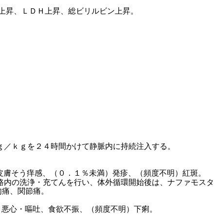
上昇、ＬＤＨ上昇、総ビリルビン上昇。
ｇ／ｋｇを２４時間かけて静脈内に持続注入する。
皮膚そう痒感、（０．１％未満）発疹、（頻度不明）紅斑。
路内の洗浄・充てんを行い、体外循環開始後は、ナファモスタ
肉痛、関節痛。
）悪心・嘔吐、食欲不振、（頻度不明）下痢。