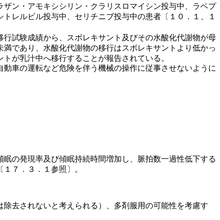
ラザン・アモキシシリン・クラリスロマイシン投与中、ラベプ
シトレルビル投与中、セリチニブ投与中の患者〔１０．１、１
移行試験成績から、スボレキサント及びその水酸化代謝物が母
未満であり、水酸化代謝物の移行はスボレキサントより低かっ
ントが乳汁中へ移行することが報告されている。
自動車の運転など危険を伴う機械の操作に従事させないように
傾眠の発現率及び傾眠持続時間増加し、脈拍数一過性低下する
〔１７．３．１参照〕。
は除去されないと考えられる）、多剤服用の可能性を考慮す