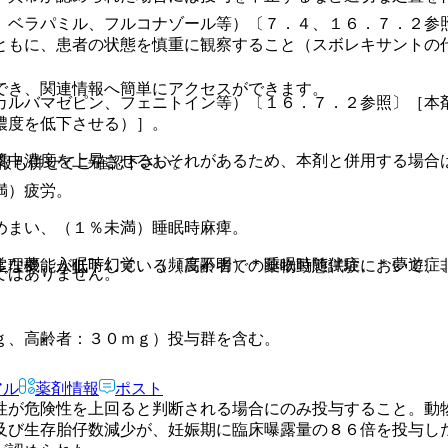
、ベラパミル、フルコナゾール等）〔７．４、１６．７．２参
ともに、患者の状態を慎重に観察すること（スボレキサントの
でき、関連情報へ簡単にアクセスができます。
カルバマゼピン、フェニトイン等）〔１６．７．２参照〕［本
濃度を低下させる）］。
漿中濃度を上昇させるおそれがあるため、本剤と併用する場合
報も併せてご確認下さい。
満）疲労。
めまい、（１％未満）睡眠時麻痺。
常な夢、入眠時幻覚、（頻度不明）＊睡眠時随伴症、＊夢遊症
生理機能が低下している（高齢者での薬物動態試験において、
ではありません。
。
ｇ、高齢者：３０ｍｇ）投与群を含む。
アル
薬剤情報
ポスト
性が危険性を上回ると判断される場合にのみ投与すること。動
及び生存胎仔数減少が、妊娠期に臨床曝露量の８６倍を投与し