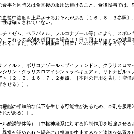
の食事と同時又は食直後の服用は避けること。食後投与では、
の血漿中濃度を上昇させるおそれがある〔１６．６．３参照〕
全性は確立されていない。
ルチアゼム、ベラパミル、フルコナゾール等）により、スボレ
め、これらの薬剤を併用する場合は１日１回１０ｍｇへの減量
される。また、弱いＰ糖蛋白（腸管）への阻害作用を有する〔
サフィル＞、ボリコナゾール＜ブイフェンド＞、クラリスロマ
シシリン・クラリスロマイシン＜ラベキュア＞、リトナビル＜
ア＞〔２．２、１６．７．２参照〕［本剤の作用を著しく増強
昇させる）］。
動機能の相加的な低下を生じる可能性があるため、本剤を服用
いない。
それがある）］。
ール酸誘導体等）［中枢神経系に対する抑制作用を増強させる
）］。
、異常が認められた場合には投与を中止するなど適切な処置を