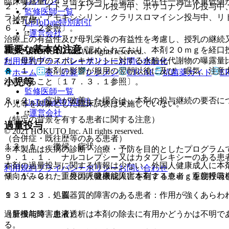
ログイン
臨床曝露量の４９倍を投与した場合、出生仔一過性体重低値
２．２． イトラコナゾール投与中、ポサコナゾール投与中
監修医師一覧
ラゾール・アモキシシリン・クラリスロマイシン投与中、リ
（授乳婦）
UpToDate特別割引
６．７．２参照〕。
運営会社
治療上の有益性及び母乳栄養の有益性を考慮し、授乳の継続
重要な基本的注意
乳中へ移行することが認められており、本剤２０ｍｇを経口
© 2021 HOKUTO Inc. All rights reserved.
た、母乳中のスボレキサントに対する水酸化代謝物の曝露量
利用規約
プライバシーポリシー
お問い合わせ
８．１． 本剤の影響が服用の翌朝以後に及び、眠気、注意
ホーム
表・計算
レジメン
CTCAE
抗菌薬ガイド
E
小児等
注意すること〔１７．３．１参照〕。
監修医師一覧
８．２． 症状が改善した場合は、本剤の投与継続の要否に
UpToDate特別割引
小児等を対象とした臨床試験は実施していない。
運営会社
（特定の背景を有する患者に関する注意）
過量投与
© 2021 HOKUTO Inc. All rights reserved.
（合併症・既往歴等のある患者）
１３．１． 徴候、症状
※本製品は疾病の診断・治療・予防を目的としたプログラム
９．１．１． ナルコレプシー又はカタプレキシーのある患
本剤の過量投与に関する情報は少ない。外国人健康成人に本
利用規約
プライバシーポリシー
お問い合わせ
９．１．２． 重度の呼吸機能障害を有する患者：重度呼吸
傾向がみられた。外国人健康成人に本剤２４０ｍｇを朝投与
９．１．３． 脳器質的障害のある患者：作用が強くあらわ
１３．２． 処置
（肝機能障害患者）
過量投与時、血液透析は本剤の除去に有用かどうかは不明で
る。