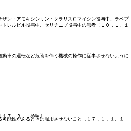
ラザン・アモキシシリン・クラリスロマイシン投与中、ラベプ
シトレルビル投与中、セリチニブ投与中の患者〔１０．１、１
自動車の運転など危険を伴う機械の操作に従事させないように
〔１７．３．１参照〕。
る可能性があるときは服用させないこと〔１７．１．１、１