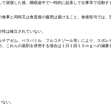
して就寝した後、睡眠途中で一時的に起床して仕事等で活動す
の食事と同時又は食直後の服用は避けること。食後投与では、
全性は確立されていない。
ルチアゼム、ベラパミル、フルコナゾール等）により、スボレ
め、これらの薬剤を併用する場合は１日１回１０ｍｇへの減量
いない。