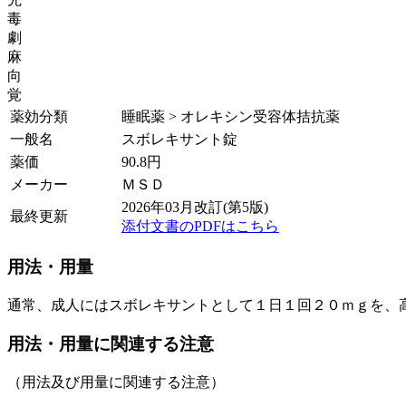
毒
劇
麻
向
覚
薬効分類
睡眠薬 > オレキシン受容体拮抗薬
一般名
スボレキサント錠
薬価
90.8
円
メーカー
ＭＳＤ
2026年03月改訂(第5版)
最終更新
添付文書のPDFはこちら
用法・用量
通常、成人にはスボレキサントとして１日１回２０ｍｇを、
用法・用量に関連する注意
（用法及び用量に関連する注意）