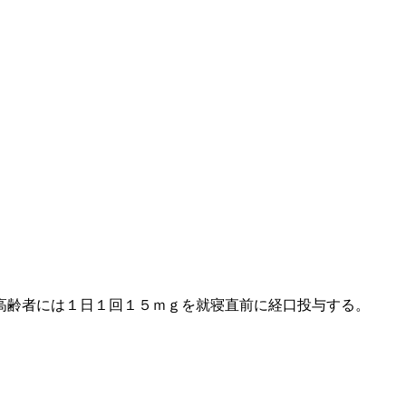
高齢者には１日１回１５ｍｇを就寝直前に経口投与する。