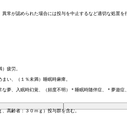
、異常が認められた場合には投与を中止するなど適切な処置を
満）疲労。
めまい、（１％未満）睡眠時麻痺。
常な夢、入眠時幻覚、（頻度不明）＊睡眠時随伴症、＊夢遊症
。
ｇ、高齢者：３０ｍｇ）投与群を含む。