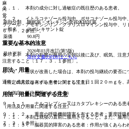
麻
２．１． 本剤の成分に対し過敏症の既往歴のある患者。
向
覚
２．２． イトラコナゾール投与中、ポサコナゾール投与中
薬効分類
睡眠薬 > オレキシン受容体拮抗薬
ラゾール・アモキシシリン・クラリスロマイシン投与中、リ
一般名
スボレキサント錠
６．７．２参照〕。
薬価
90.8
円
重要な基本的注意
メーカー
ＭＳＤ
2026年03月改訂(第5版)
最終更新
８．１． 本剤の影響が服用の翌朝以後に及び、眠気、注意
添付文書のPDFはこちら
注意すること〔１７．３．１参照〕。
用法・用量
８．２． 症状が改善した場合は、本剤の投与継続の要否に
通常、成人にはスボレキサントとして１日１回２０ｍｇを、
（特定の背景を有する患者に関する注意）
（合併症・既往歴等のある患者）
用法・用量に関連する注意
９．１．１． ナルコレプシー又はカタプレキシーのある患
（用法及び用量に関連する注意）
９．１．２． 重度の呼吸機能障害を有する患者：重度呼吸
７．１． 本剤は就寝の直前に服用させること。また、服用
７．３．１参照〕。
９．１．３． 脳器質的障害のある患者：作用が強くあらわ