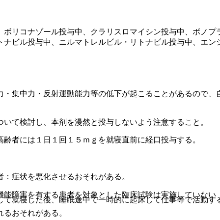
、ボリコナゾール投与中、クラリスロマイシン投与中、ボノプ
トナビル投与中、ニルマトレルビル・リトナビル投与中、エン
力・集中力・反射運動能力等の低下が起こることがあるので、
ついて検討し、本剤を漫然と投与しないよう注意すること。
高齢者には１日１回１５ｍｇを就寝直前に経口投与する。
者：症状を悪化させるおそれがある。
機能障害を有する患者を対象とした臨床試験は実施していない
して就寝した後、睡眠途中で一時的に起床して仕事等で活動す
れるおそれがある。