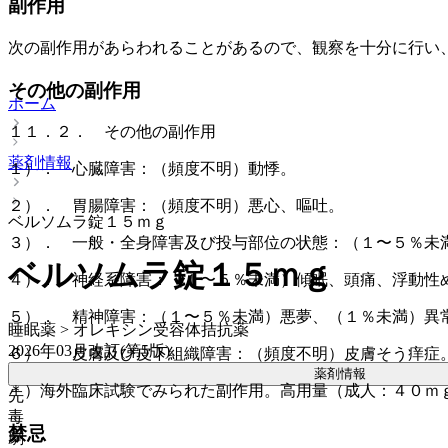
副作用
次の副作用があらわれることがあるので、観察を十分に行い
その他の副作用
ホーム
１１．２． その他の副作用
薬剤情報
１）． 心臓障害：（頻度不明）動悸。
２）． 胃腸障害：（頻度不明）悪心、嘔吐。
ベルソムラ錠１５ｍｇ
３）． 一般・全身障害及び投与部位の状態：（１〜５％未
ベルソムラ錠１５ｍｇ
４）． 神経系障害：（１〜５％未満）傾眠、頭痛、浮動性
５）． 精神障害：（１〜５％未満）悪夢、（１％未満）異
睡眠薬 > オレキシン受容体拮抗薬
2026年03月改訂(第5版)
６）． 皮膚及び皮下組織障害：（頻度不明）皮膚そう痒症
薬剤情報
＊）海外臨床試験でみられた副作用。高用量（成人：４０ｍ
先
毒
禁忌
劇