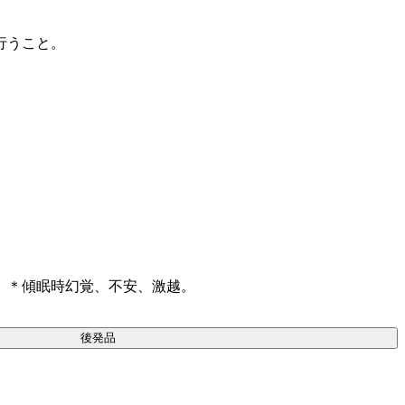
行うこと。
、＊傾眠時幻覚、不安、激越。
後発品