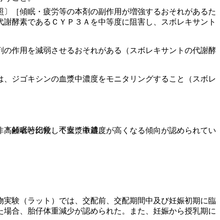
照〕［傾眠・疲労等の本剤の副作用が増強するおそれがあるた
代謝酵素であるＣＹＰ３Ａを中等度に阻害し、スボレキサント
剤の作用を減弱させるおそれがある（スボレキサントの代謝酵
は、ジゴキシンの血漿中濃度をモニタリングすること（スボレ
、＊傾眠時幻覚、不安、激越。
非高齢者と比較して血漿中濃度が高くなる傾向が認められてい
物実験（ラット）では、交配前、交配期間中及び妊娠初期に臨
た場合、胎仔体重減少が認められた。また、妊娠から授乳期に