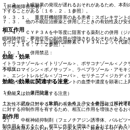
７．２． 入眠効果の発現が遅れるおそれがあるため、本剤
（肝機能障害患者）
下することがある〔１６．２．１参照〕。
９．３．１． 重度肝機能障害のある患者：スボレキサント
７．３． 他の不眠症治療薬と併用したときの有効性及び安
相互作用
７．４． ＣＹＰ３Ａを中等度に阻害する薬剤との併用（ジ
眠時随伴症・夢遊症等の副作用が増強されるおそれがあるた
スボレキサントは主に薬物代謝酵素ＣＹＰ３Ａによって代謝
０．２、１６．７．２参照〕。
１０．１． 併用禁忌：
効能・効果
イトラコナゾール＜イトリゾール＞、ポサコナゾール＜ノク
不眠症。
ラリスロマイシン＜ボノサップ＞、ラベプラゾール・アモキ
＞、エンシトレルビル＜ゾコーバ＞、セリチニブ＜ジカディ
効能・効果に関連する注意
３Ａを強く阻害し、スボレキサントの血漿中濃度を顕著に上
１０．２． 併用注意：
（効能又は効果に関連する注意）
１）． アルコール（飲酒）〔１６．７．１参照〕［精神運
二次性不眠症に対する本剤の有効性及び安全性は確立されて
に対する抑制作用を有するため、相互に作用を増強させるお
副作用
２）． 中枢神経抑制剤（フェノチアジン誘導体、バルビツ
制作用を有するため、相互に作用を増強させるおそれがある
次の副作用があらわれることがあるので、観察を十分に行い