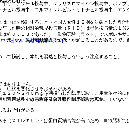
が認められた。
、ボリコナゾール投与中、クラリスロマイシン投与中、ボノプ
トナビル投与中、ニルマトレルビル・リトナビル投与中、エン
又は中止を検討すること（外国人女性１２例を対象とした乳汁
投与した時の相対的乳児投与量（ＲＩＤ）は母体投与量の１％
比は約０．１３であった）、動物実験（ラット）でスボレキサ
力・集中力・反射運動能力等の低下が起こることがあるので、
Rマニュアル
薬剤情報
ポスト
ついて検討し、本剤を漫然と投与しないよう注意すること。
ではありません。
者：症状を悪化させるおそれがある。
剤１２０〜２４０ｍｇを朝投与した臨床試験で、用量依存的に
機能障害を有する患者を対象とした臨床試験は実施していない
した臨床試験では、胸痛及び呼吸抑制が報告された。
れるおそれがある。
ある（スボレキサントは蛋白質結合能が高いため、血液透析で