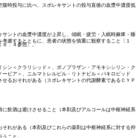
空腹時投与に比べ、スボレキサントの投与直後の血漿中濃度低
。
キサントの血漿中濃度が上昇し、傾眠・疲労・入眠時麻痺・睡
を考慮するとともに、患者の状態を慎重に観察すること〔１
１６．４参照〕。
イシン＜クラリシッド＞、ボノプラザン・アモキシシリン・ク
ノービア＞、ニルマトレルビル・リトナビル＜パキロビッド
させるおそれがある（スボレキサントの代謝酵素であるＣＹＰ
時に飲酒は避けさせること（本剤及びアルコールは中枢神経系
おそれがある（本剤及びこれらの薬剤は中枢神経系に対する抑
行うこと。