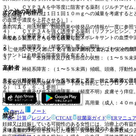
３）． ＣＹＰ３Ａを中等度に阻害する薬剤（ジルチアゼム
その他の副作用
め、併用する際には１日１回１０ｍｇへの減量を考慮すると
薬剤情報
の血漿中濃度を上昇させる）］。
１１．２． その他の副作用
薬剤写真、用法用量、効能効果や後発品の情報が一度に参照
４）． ＣＹＰ３Ａを強く誘導する薬剤（リファンピシン、
１）． 心臓障害：（頻度不明）動悸。
素であるＣＹＰ３Ａを強く誘導し、スボレキサントの血漿中
一般名、製品名どちらでも検索可能！
２）． 胃腸障害：（頻度不明）悪心、嘔吐。
５）． ジゴキシン〔１６．７．３参照〕［ジゴキシンの血
※ ご使用いただく際に、必ず最新の添付文書および安全性情
キサントはＰ糖蛋白阻害作用を有する）］。
３）． 一般・全身障害及び投与部位の状態：（１〜５％未
高齢者
４）． 神経系障害：（１〜５％未満）傾眠、頭痛、浮動性
５）． 精神障害：（１〜５％未満）悪夢、（１％未満）異
患者の状態を観察しながら投与すること。一般に高齢者では
※本製品は疾病の診断・治療・予防を目的としたプログラム
る）〔１６．６．１参照〕。
６）． 皮膚及び皮下組織障害：（頻度不明）皮膚そう痒症
妊婦・授乳婦
＊）海外臨床試験でみられた副作用。高用量（成人：４０ｍ
ホーム
ノート
（妊婦）
禁忌
表・計算
レジメン
CTCAE
抗菌薬ガイド
ERマニュ
妊婦又は妊娠している可能性のある女性には、治療上の有益
２．１． 本剤の成分に対し過敏症の既往歴のある患者。
新規登録
床曝露量の７０倍を投与した場合、黄体数減少、着床数減少