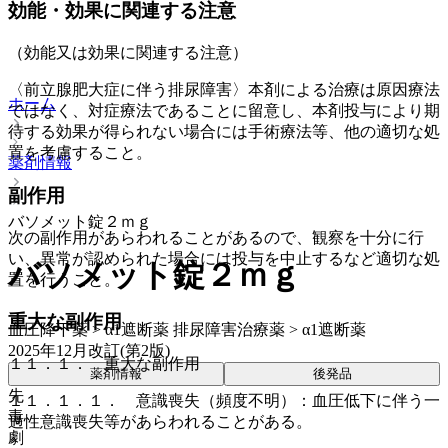
効能・効果に関連する注意
（効能又は効果に関連する注意）
〈前立腺肥大症に伴う排尿障害〉本剤による治療は原因療法
ホーム
ではなく、対症療法であることに留意し、本剤投与により期
待する効果が得られない場合には手術療法等、他の適切な処
置を考慮すること。
薬剤情報
副作用
バソメット錠２ｍｇ
次の副作用があらわれることがあるので、観察を十分に行
い、異常が認められた場合には投与を中止するなど適切な処
バソメット錠２ｍｇ
置を行うこと。
重大な副作用
血圧降下薬 > α1遮断薬 排尿障害治療薬 > α1遮断薬
2025年12月改訂(第2版)
１１．１． 重大な副作用
薬剤情報
後発品
先
１１．１．１． 意識喪失（頻度不明）：血圧低下に伴う一
毒
過性意識喪失等があらわれることがある。
劇