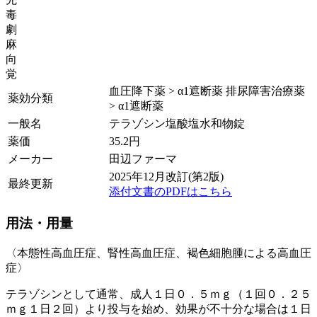
毒
劇
麻
向
覚
血圧降下薬 > α1遮断薬 排尿障害治療薬
薬効分類
> α1遮断薬
一般名
テラゾシン塩酸塩水和物錠
薬価
35.2
円
メーカー
田辺ファーマ
2025年12月改訂(第2版)
最終更新
添付文書のPDFはこちら
用法・用量
〈本態性高血圧症、腎性高血圧症、褐色細胞腫による高血圧
症〉
テラゾシンとして通常、成人１日０．５ｍｇ（１回０．２５
ｍｇ１日２回）より投与を始め、効果が不十分な場合は１日