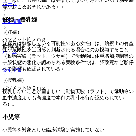
（一般に、過度の降圧は好ましくないとされている（脳梗塞
ホーム
等が起こるおそれがある））。
妊婦・授乳婦
薬剤情報
（妊婦）
バソメット錠２ｍｇ
妊婦又は妊娠している可能性のある女性には、治療上の有益
後発品はありません
性が危険性を上回ると判断される場合にのみ投与すること
ホーム
（動物実験（ラット、ウサギ）で母動物に体重増加抑制等の
一般状態の悪化が認められる実験条件では、胚致死など胎仔
への影響も確認されている）。
薬剤情報
（授乳婦）
バソメット錠２ｍｇ
授乳しないことが望ましい（動物実験（ラット）で母動物の
血中濃度よりも高濃度で本剤の乳汁移行が認められてい
る）。
小児等
小児等を対象とした臨床試験は実施していない。