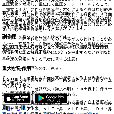
（効能又は効果に関連する注意）
血圧変化を考慮し、坐位にて血圧をコントロールすること。
〈前立腺肥大症に伴う排尿障害〉本剤による治療は原因療法
薬剤情報
８．２． 投与初期又は用量の急増時等に、めまい、立ちく
ではなく、対症療法であることに留意し、本剤投与により期
らみ、動悸、頭痛等があらわれることがあるので、その際は
待する効果が得られない場合には手術療法等、他の適切な処
薬剤写真、用法用量、効能効果や後発品の情報が一度に参照
仰臥位をとらせるなどの適切な措置を講ずること（また、必
置を考慮すること。
でき、関連情報へ簡単にアクセスができます。
要に応じて対症療法を行うこと）。
副作用
一般名、製品名どちらでも検索可能！
８．３． 降圧作用に基づくめまい等があらわれることがあ
るので、高所作業、自動車の運転等危険を伴う機械を操作す
※ ご使用いただく際に、必ず最新の添付文書および安全性
次の副作用があらわれることがあるので、観察を十分に行
る際には注意させること。
情報も併せてご確認下さい。
い、異常が認められた場合には投与を中止するなど適切な処
置を行うこと。
（特定の背景を有する患者に関する注意）
重大な副作用
（合併症・既往歴等のある患者）
９．１．１． アレルギー体質の患者：副作用発現率が高く
１１．１． 重大な副作用
※本製品は疾病の診断・治療・予防を目的としたプログラム
なる傾向がある。
ではありません。
１１．１．１． 意識喪失（頻度不明）：血圧低下に伴う一
（腎機能障害患者）
過性意識喪失等があらわれることがある。
９．２．１． 重篤な腎機能障害のある患者：血中濃度が上
１１．１．２． 肝機能障害（０．１％未満）、黄疸（頻度
昇するおそれがある。
不明）：ＡＳＴ上昇、ＡＬＴ上昇、ＡＬＰ上昇、ＬＤＨ上昇
ホーム
ノート