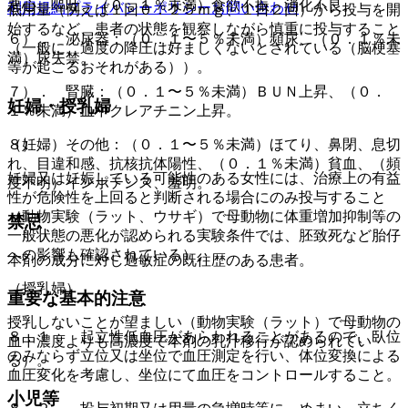
悪心、嘔吐、（０．１％未満）食欲不振、消化不良。
利用規約
プライバシーポリシー
お問い合わせ
低用量（例えば１回０．２５ｍｇ、１日２回）から投与を開
始するなど、患者の状態を観察しながら慎重に投与すること
６）． 泌尿器：（０．１〜５％未満）頻尿、（０．１％未
（一般に、過度の降圧は好ましくないとされている（脳梗塞
満）尿失禁。
等が起こるおそれがある））。
７）． 腎臓：（０．１〜５％未満）ＢＵＮ上昇、（０．
妊婦・授乳婦
１％未満）血中クレアチニン上昇。
（妊婦）
８）． その他：（０．１〜５％未満）ほてり、鼻閉、息切
れ、目違和感、抗核抗体陽性、（０．１％未満）貧血、（頻
妊婦又は妊娠している可能性のある女性には、治療上の有益
度不明）インポテンス、羞明。
性が危険性を上回ると判断される場合にのみ投与すること
（動物実験（ラット、ウサギ）で母動物に体重増加抑制等の
禁忌
一般状態の悪化が認められる実験条件では、胚致死など胎仔
への影響も確認されている）。
本剤の成分に対し過敏症の既往歴のある患者。
（授乳婦）
重要な基本的注意
授乳しないことが望ましい（動物実験（ラット）で母動物の
８．１． 起立性低血圧があらわれることがあるので、臥位
血中濃度よりも高濃度で本剤の乳汁移行が認められてい
のみならず立位又は坐位で血圧測定を行い、体位変換による
る）。
血圧変化を考慮し、坐位にて血圧をコントロールすること。
小児等