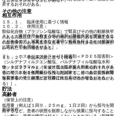
な合併症を併発することがある）。
昇するおそれがある。
その他の注意
相互作用
１５．１． 臨床使用に基づく情報
１０．２． 併用注意：
類似化合物（プラゾシン塩酸塩）で腎及びその他の動脈狭窄
１）． 降圧作用を有する他の薬剤［降圧作用が増強するこ
のある高血圧症、脚部及びその他の動脈瘤のある高血圧症等
とがあるので、減量するなど適切な処置を行うこと（相加的
の血管障害のある高血圧症患者で、急性熱性多発性関節炎が
に降圧作用を増強させる）］。
みられた１例の報告がある。
２）． ホスホジエステラーゼ５阻害剤＜ＰＤＥ５阻害剤＞
１５．２． 非臨床試験に基づく情報
（シルデナフィルクエン酸塩、バルデナフィル塩酸塩水和
ラットに２５０ｍｇ／ｋｇ／日（臨床最大用量の約１８００
物、タダラフィル）［症候性低血圧があらわれるおそれがあ
倍に相当）を２年間経口投与した試験で、雄のみに良性副腎
るので、本剤を低用量から投与開始すること（血管拡張作用
髄質腫瘍の発生頻度が対照群に比し高いとの報告がある。
を有するので、併用により降圧作用を増強させるおそれがあ
る）］。
貯法
高齢者
（保管上の注意）
低用量（例えば１回０．２５ｍｇ、１日２回）から投与を開
室温保存。
始するなど、患者の状態を観察しながら慎重に投与すること