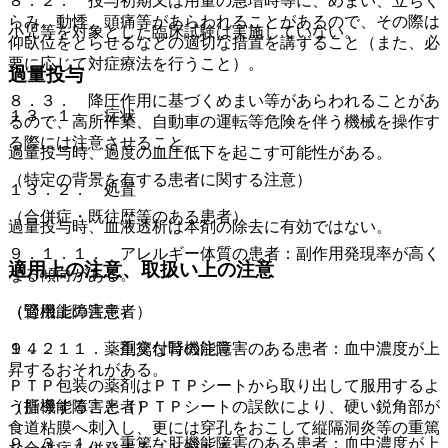
８．２． 投与初期又は用量の急増時等に、めまい、立ちく
らみ、動悸、頭痛等があらわれることがあるので、その際は
小児等を対象とした臨床試験は実施していない。
仰臥位をとらせるなどの適切な措置を講ずること（また、必
要に応じて対症療法を行うこと）。
過量投与
８．３． 降圧作用に基づくめまい等があらわれることがあ
１３．１． 症状
るので、高所作業、自動車の運転等危険を伴う機械を操作す
る際には注意させること。
過量投与時、過度の血圧低下を起こす可能性がある。
（特定の背景を有する患者に関する注意）
１３．２． 処置
（合併症・既往歴等のある患者）
過量投与時、血液透析は本剤の除去に有効ではない。
９．１．１． アレルギー体質の患者：副作用発現率が高く
適用上の注意、取扱い上の注意
なる傾向がある。
（適用上の注意）
（腎機能障害患者）
１４．１． 薬剤交付時の注意
９．２．１． 重篤な腎機能障害のある患者：血中濃度が上
昇するおそれがある。
ＰＴＰ包装の薬剤はＰＴＰシートから取り出して服用するよ
う指導すること（ＰＴＰシートの誤飲により、硬い鋭角部が
（肝機能障害患者）
食道粘膜へ刺入し、更には穿孔をおこして縦隔洞炎等の重篤
９．３．１． 重篤な肝機能障害のある患者：血中濃度が上