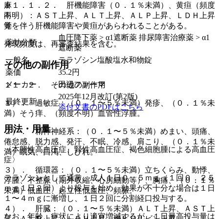
麻
１１．１．２． 肝機能障害（０．１％未満）、黄疸（頻度
向
不明）：ＡＳＴ上昇、ＡＬＴ上昇、ＡＬＰ上昇、ＬＤＨ上昇
覚
等を伴う肝機能障害や黄疸があらわれることがある。
血圧降下薬 > α1遮断薬 排尿障害治療薬 > α1
薬効分類
発現頻度は、再審査結果を含む。
遮断薬
一般名
テラゾシン塩酸塩水和物錠
その他の副作用
薬価
35.2
円
メーカー
田辺ファーマ
１１．２． その他の副作用
2025年12月改訂(第2版)
最終更新
１）． 過敏症：（０．１〜５％未満）発疹、（０．１％未
添付文書のPDFはこちら
満）そう痒、（頻度不明）血管性浮腫。
用法・用量
２）． 精神神経系：（０．１〜５％未満）めまい、頭痛、
倦怠感、脱力感、発汗、不眠、冷感、肩こり、（０．１％未
〈本態性高血圧症、腎性高血圧症、褐色細胞腫による高血圧
満）眠気、口渇、しびれ。
症〉
３）． 循環器：（０．１〜５％未満）立ちくらみ、動悸、
テラゾシンとして通常、成人１日０．５ｍｇ（１回０．２５
浮腫、不整脈（期外収縮、心房細動等）、胸痛、（０．１％
ｍｇ１日２回）より投与を始め、効果が不十分な場合は１日
未満）低血圧、起立性低血圧、頻脈。
１〜４ｍｇに漸増し、１日２回に分割経口投与する。
４）． 肝臓：（０．１〜５％未満）ＡＬＴ上昇、ＡＳＴ上
なお、年齢、症状により適宜増減するが、１日最高投与量は
昇、ＡＬＰ上昇、ＬＤＨ上昇、総ビリルビン上昇。