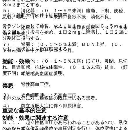
８ｍｇまでとする。
５）． 消化器：（０．１〜５％未満）腹痛、下痢、便秘、
〈前立腺肥大症に伴う排尿障害〉
悪心、嘔吐、（０．１％未満）食欲不振、消化不良。
テラゾシンとして通常、成人１日１ｍｇ（１回０．５ｍｇ１
６）． 泌尿器：（０．１〜５％未満）頻尿、（０．１％未
日２回）より投与を始め、１日２ｍｇに漸増し、１日２回に
満）尿失禁。
分割経口投与する。
７）． 腎臓：（０．１〜５％未満）ＢＵＮ上昇、（０．
なお、症状により適宜増減する。
１％未満）血中クレアチニン上昇。
効能・効果
８）． その他：（０．１〜５％未満）ほてり、鼻閉、息切
れ、目違和感、抗核抗体陽性、（０．１％未満）貧血、（頻
度不明）インポテンス、羞明。
１）． 本態性高血圧症。
２）． 腎性高血圧症。
禁忌
３）． 褐色細胞腫による高血圧症。
本剤の成分に対し過敏症の既往歴のある患者。
４）． 前立腺肥大症に伴う排尿障害。
重要な基本的注意
効能・効果に関連する注意
８．１． 起立性低血圧があらわれることがあるので、臥位
のみならず立位又は坐位で血圧測定を行い、体位変換による