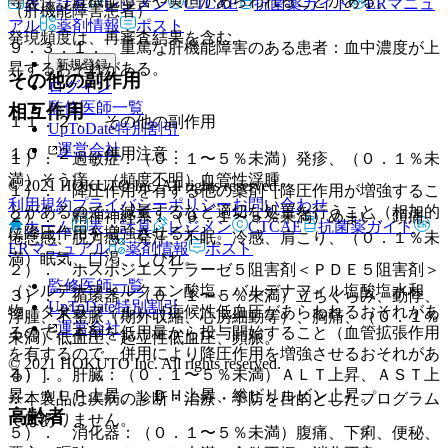
等を伴う肝機能障害や黄疸があらわれることがある。
表・計算
レジメン
CTCAE
抗菌薬ガイド
ERマニュ
（肝機能障害患者）
アル
薬剤情報
ポスト
発現頻度は、再審査結果を含む。
９．３．１． 重篤な肝機能障害のある患者：血中濃度が上
新規登録
昇するおそれがある。
その他の副作用
ログイン
監修医師一覧
相互作用
１１．２． その他の副作用
UpToDate特別割引
運営会社
１０．２． 併用注意：
１）． 過敏症：（０．１〜５％未満）発疹、（０．１％未
満）そう痒、（頻度不明）血管性浮腫。
© 2021 HOKUTO Inc. All rights reserved.
１）． 降圧作用を有する他の薬剤［降圧作用が増強するこ
利用規約
プライバシーポリシー
お問い合わせ
とがあるので、減量するなど適切な処置を行うこと（相加的
２）． 精神神経系：（０．１〜５％未満）めまい、頭痛、
ホーム
表・計算
レジメン
CTCAE
抗菌薬ガイド
に降圧作用を増強させる）］。
倦怠感、脱力感、発汗、不眠、冷感、肩こり、（０．１％未
ERマニュアル
薬剤情報
ポスト
満）眠気、口渇、しびれ。
２）． ホスホジエステラーゼ５阻害剤＜ＰＤＥ５阻害剤＞
監修医師一覧
（シルデナフィルクエン酸塩、バルデナフィル塩酸塩水和
３）． 循環器：（０．１〜５％未満）立ちくらみ、動悸、
UpToDate特別割引
物、タダラフィル）［症候性低血圧があらわれるおそれがあ
浮腫、不整脈（期外収縮、心房細動等）、胸痛、（０．１％
運営会社
るので、本剤を低用量から投与開始すること（血管拡張作用
未満）低血圧、起立性低血圧、頻脈。
を有するので、併用により降圧作用を増強させるおそれがあ
© 2021 HOKUTO Inc. All rights reserved.
る）］。
４）． 肝臓：（０．１〜５％未満）ＡＬＴ上昇、ＡＳＴ上
昇、ＡＬＰ上昇、ＬＤＨ上昇、総ビリルビン上昇。
※本製品は疾病の診断・治療・予防を目的としたプログラム
高齢者
ではありません。
５）． 消化器：（０．１〜５％未満）腹痛、下痢、便秘、