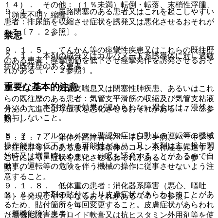
１４）． その他：（１％未満）転倒・転落、末梢性浮腫、
９．１．４． 尿路閉塞のある患者又はこれを起こしやすい
（頻度不明）縮瞳。
患者：排尿筋を収縮させ症状を誘発又は悪化させるおそれが
ある〔７．２参照〕。
禁忌
９．１．５． てんかん等の痙攣性疾患又はこれらの既往歴
２．１． 本剤の成分又はカルバメート系誘導体に対し過敏
のある患者：痙攣閾値を低下させ痙攣発作を誘発させるおそ
症の既往歴のある患者。
れがある〔７．２参照〕。
重要な基本的注意
９．１．６． 気管支喘息又は閉塞性肺疾患、あるいはこれ
らの既往歴のある患者：気管支平滑筋の収縮及び気管支粘液
８．１． 本剤投与で効果が認められない場合には、漫然と
分泌の亢進により症状を悪化させるおそれがある〔７．２参
投与しないこと。
照〕。
８．２． アルツハイマー型認知症は自動車の運転等の機械
９．１．７． 錐体外路障害（パーキンソン病、パーキンソ
操作能力を低下させる可能性があり、又、本剤は主に投与開
ン症候群等）のある患者：線条体のコリン系神経を亢進する
始時又は増量時にめまい・傾眠を誘発することがあるので自
ことにより、症状を悪化させるおそれがある〔７．２参
動車の運転等の危険を伴う機械の操作に従事させないよう注
照〕。
意すること。
９．１．８． 低体重の患者：消化器系障害（悪心、嘔吐
８．３． 本剤の貼付により皮膚症状があらわれることがあ
等）を発現しやすくなるおそれがある〔７．２参照〕。
るため、貼付箇所を毎回変更すること。皮膚症状があらわれ
（肝機能障害患者）
た場合には、ステロイド軟膏又は抗ヒスタミン外用剤等を使