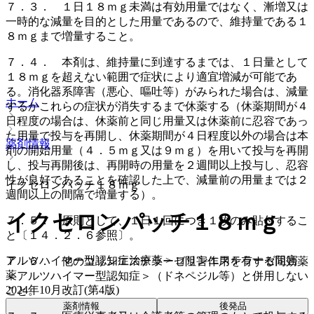
７．３． １日１８ｍｇ未満は有効用量ではなく、漸増又は
一時的な減量を目的とした用量であるので、維持量である１
８ｍｇまで増量すること。
７．４． 本剤は、維持量に到達するまでは、１日量として
１８ｍｇを超えない範囲で症状により適宜増減が可能であ
る。消化器系障害（悪心、嘔吐等）がみられた場合は、減量
ホーム
するかこれらの症状が消失するまで休薬する（休薬期間が４
日程度の場合は、休薬前と同じ用量又は休薬前に忍容であっ
た用量で投与を再開し、休薬期間が４日程度以外の場合は本
薬剤情報
剤の開始用量（４．５ｍｇ又は９ｍｇ）を用いて投与を再開
し、投与再開後は、再開時の用量を２週間以上投与し、忍容
性が良好であることを確認した上で、減量前の用量までは２
イクセロンパッチ１８ｍｇ
週間以上の間隔で増量する）。
イクセロンパッチ１８ｍｇ
７．５． 原則として、１日１回につき１枚のみ貼付するこ
と〔１４．２．６参照〕。
アルツハイマー型認知症治療薬 > コリンエステラーゼ阻害
７．６． 他のコリンエステラーゼ阻害作用を有する同効薬
薬
＜アルツハイマー型認知症＞（ドネペジル等）と併用しない
2024年10月改訂(第4版)
こと。
薬剤情報
後発品