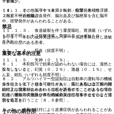
ーゼ減少。
２参照〕。
１４）． その他：（１％未満）転倒・転落、末梢性浮腫、
１１．１．２． 脳卒中（０．３％）、痙攣発作（０．
（頻度不明）縮瞳。
２％）：一過性脳虚血発作、脳出血及び脳梗塞を含む脳卒
中、痙攣発作があらわれることがある。
禁忌
１１．１．３． 食道破裂を伴う重度嘔吐、胃潰瘍（いずれ
も頻度不明）、十二指腸潰瘍、胃腸出血（いずれも０．
２．１． 本剤の成分又はカルバメート系誘導体に対し過敏
１％）。
症の既往歴のある患者。
１１．１．４． 肝炎（頻度不明）。
重要な基本的注意
１１．１．５． 失神（０．１％）。
８．１． 本剤投与で効果が認められない場合には、漫然と
投与しないこと。
１１．１．６． 幻覚（０．２％）、激越（０．１％）、せ
ん妄、錯乱（いずれも頻度不明）。
８．２． アルツハイマー型認知症は自動車の運転等の機械
操作能力を低下させる可能性があり、又、本剤は主に投与開
１１．１．７． 脱水（０．４％）：嘔吐あるいは下痢の持
始時又は増量時にめまい・傾眠を誘発することがあるので自
続により脱水があらわれることがあるので、このような場合
動車の運転等の危険を伴う機械の操作に従事させないよう注
には、補液の実施及び本剤の減量又は投与を中止するなど適
意すること。
切な処置を行うこと〔８．６参照〕。
８．３． 本剤の貼付により皮膚症状があらわれることがあ
その他の副作用