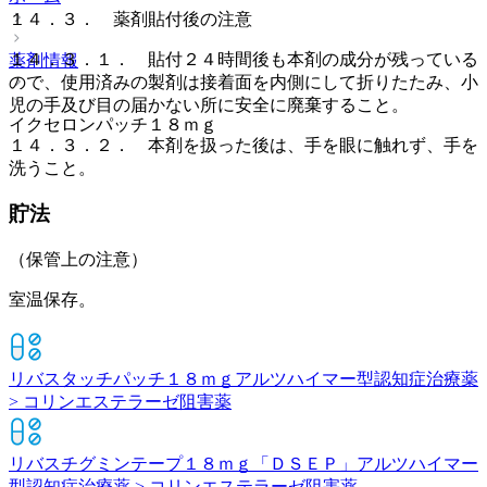
１４．３． 薬剤貼付後の注意
１４．３．１． 貼付２４時間後も本剤の成分が残っている
薬剤情報
ので、使用済みの製剤は接着面を内側にして折りたたみ、小
児の手及び目の届かない所に安全に廃棄すること。
イクセロンパッチ１８ｍｇ
１４．３．２． 本剤を扱った後は、手を眼に触れず、手を
洗うこと。
貯法
（保管上の注意）
室温保存。
リバスタッチパッチ１８ｍｇ
アルツハイマー型認知症治療薬
> コリンエステラーゼ阻害薬
リバスチグミンテープ１８ｍｇ「ＤＳＥＰ」
アルツハイマー
型認知症治療薬 > コリンエステラーゼ阻害薬