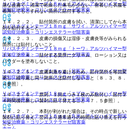
リバスチグミンテープ１８ｍｇ「アメル」
アルツハイマー型
康な皮膚で、清潔で乾燥した体毛が少ない、密着した衣服を
認知症治療薬 > コリンエステラーゼ阻害薬
着用してもこすれない箇所に貼付すること。
１４．２．２． 貼付箇所の皮膚を拭い、清潔にしてから本
リバスチグミンテープ１８ｍｇ「サワイ」
アルツハイマー型
剤を貼付すること。
認知症治療薬 > コリンエステラーゼ阻害薬
１４．２．３． 皮膚の損傷又は湿疹・皮膚炎等がみられる
箇所には貼付しないこと。
リバスチグミンテープ１８ｍｇ「トーワ」
アルツハイマー型
認知症治療薬 > コリンエステラーゼ阻害薬
１４．２．４． 貼付する箇所にクリーム、ローション又は
パウダーを塗布しないこと。
リバスチグミンテープ１８ｍｇ「日医工」
アルツハイマー型
１４．２．５． 皮膚刺激を避けるため、貼付箇所を毎回変
認知症治療薬 > コリンエステラーゼ阻害薬
更し、繰り返し同一箇所には貼付しないこと〔８．３、８．
４参照〕。
リバスチグミンテープ１８ｍｇ「ニプロ」
アルツハイマー型
１４．２．６． 原則、１回につき１枚のみ貼付し、貼付２
認知症治療薬 > コリンエステラーゼ阻害薬
４時間後に新しい製剤に貼り替えること〔７．５参照〕。
１４．２．７． 本剤が剥がれた場合は、その時点で新しい
リバスチグミンテープ１８ｍｇ「久光」
アルツハイマー型認
製剤に貼り替え、翌日より通常通りの時間に貼り替えを行う
知症治療薬 > コリンエステラーゼ阻害薬
こと。
ホーム