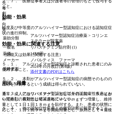
７．７． 医療従事者又は介護者等の管理のもとで投与する
先
こと。
毒
劇
効能・効果
麻
向
軽度及び中等度のアルツハイマー型認知症における認知症症
覚
状の進行抑制。
アルツハイマー型認知症治療薬 > コリンエ
薬効分類
ステラーゼ阻害薬
効能・効果に関連する注意
一般名
リバスチグミン貼付剤 (1)
薬価
143.9
円
（効能又は効果に関連する注意）
メーカー
ノバルティス ファーマ
５．１． アルツハイマー型認知症と診断された患者にのみ
2024年10月改訂(第4版)
最終更新
使用すること。
添付文書のPDFはこちら
５．２． 本剤がアルツハイマー型認知症の病態そのものの
用法・用量
進行を抑制するという成績は得られていない。
５．３． アルツハイマー型認知症以外の認知症性疾患にお
通常、成人にはリバスチグミンとして１日１回４．５ｍｇか
いて本剤の有効性は確認されていない。
ら開始し、原則として４週毎に４．５ｍｇずつ増量し、維持
量として１日１回１８ｍｇを貼付する。また、患者の状態に
５．４． 他の認知症性疾患との鑑別診断に留意すること。
応じて、１日１回９ｍｇを開始用量とし、原則として４週後