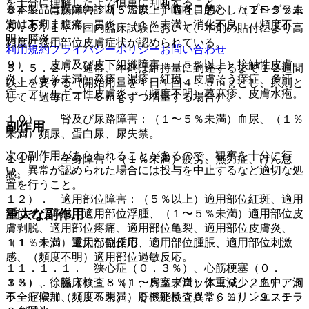
を十分に理解した上で慎重に判断すること。
※本製品は疾病の診断・治療・予防を目的としたプログラム
８）． 胃腸障害：（５％以上）嘔吐、悪心、（１〜５％未
ではありません。
満）下痢、腹痛、胃炎、（１％未満）消化不良、（頻度不
５．５．１． 国内臨床試験において、本剤の貼付により高
明）膵炎。
頻度に適用部位皮膚症状が認められている。
利用規約
プライバシーポリシー
お問い合わせ
９）． 皮膚及び皮下組織障害：（５％以上）接触性皮膚
５．５．２． 通常、本剤は維持量に到達するまで１２週間
炎、（１％未満）発疹、湿疹、紅斑、皮膚そう痒症、多汗
以上を要する（開始用量を１日１回４．５ｍｇとし、原則と
症、アレルギー性皮膚炎、（頻度不明）蕁麻疹、皮膚水疱。
して４週毎に４．５ｍｇずつ増量する場合）。
１０）． 腎及び尿路障害：（１〜５％未満）血尿、（１％
副作用
未満）頻尿、蛋白尿、尿失禁。
次の副作用があらわれることがあるので、観察を十分に行
１１）． 全身障害：（１％未満）疲労、無力症、けん怠
い、異常が認められた場合には投与を中止するなど適切な処
感。
置を行うこと。
１２）． 適用部位障害：（５％以上）適用部位紅斑、適用
重大な副作用
部位そう痒感、適用部位浮腫、（１〜５％未満）適用部位皮
膚剥脱、適用部位疼痛、適用部位亀裂、適用部位皮膚炎、
（１％未満）適用部位反応、適用部位腫脹、適用部位刺激
１１．１． 重大な副作用
感、（頻度不明）適用部位過敏反応。
１１．１．１． 狭心症（０．３％）、心筋梗塞（０．
１３）． 臨床検査：（１〜５％未満）体重減少、血中アミ
３％）、徐脈（０．８％）、房室ブロック（０．２％）、洞
ラーゼ増加、（１％未満）肝機能検査異常、コリンエステラ
不全症候群（頻度不明）、ＱＴ延長（０．６％）〔９．１．