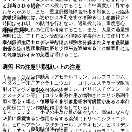
と判断される場合にのみ投与すること（血中濃度が上昇する
１３．２． 処置
おそれがあり、また、重度肝機能障害患者を対象とした臨床
過量投与時には、速やかに本剤をすべて除去し、その後２４
試験は実施していない）〔７．２、１６．６．１参照〕。
時間はそれ以上の貼付を行わない。過量投与時、重度悪心、
相互作用
嘔吐には制吐剤の使用を考慮すること。また、大量の過量投
与時には、アトロピン硫酸塩水和物を解毒剤として使用でき
る（最初にアトロピン硫酸塩水和物として１〜２ｍｇを静脈
本剤は、主にエステラーゼにより加水分解され、その後硫酸
内投与し、臨床反応に応じて投与を追加する）、解毒剤とし
抱合を受ける。本剤のチトクロームＰ４５０（ＣＹＰ）によ
てスコポラミンの使用は避けること。
る代謝はわずかである。
１０．２． 併用注意：
適用上の注意、取扱い上の注意
１）． コリン作動薬（アセチルコリン、カルプロニウム、
（適用上の注意）
ベタネコール、アクラトニウム）、コリンエステラーゼ阻害
剤（アンベノニウム、ジスチグミン、ピリドスチグミン、ネ
１４．１． 薬剤交付時の注意
オスチグミン等）［コリン刺激作用が増強されコリン系副作
１４．１．１． 使用するまでは小袋内で保管すること。
用＜悪心・嘔吐・徐脈等＞を引き起こす可能性がある（本剤
と同様にコリン作動性作用を有している）］。
１４．１．２． 小児の手及び目の届かない、高温にならな
い所に保管すること。
２）． 抗コリン作用を有する薬剤（トリヘキシフェニジ
ル、ピロヘプチン、マザチコール、メチキセン、ビペリデン
１４．２． 薬剤貼付時の注意
等）、アトロピン系抗コリン剤（ブチルスコポラミン、アト