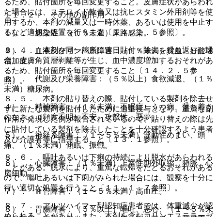
るため、貼付箇所を毎回変更すること。皮膚症状があらわれ
た場合には、ステロイド軟膏又は抗ヒスタミン外用剤等を使
１１．２． その他の副作用
用するか、本剤の減量又は一時休薬、あるいは使用を中止す
るなど適切な処置を行うこと〔１４．２．５参照〕。
１）． 感染症：（１％未満）尿路感染。
８．４． 本剤を同一箇所に連日貼付・除去を繰り返した場
２）． 血液及びリンパ系障害：（１％未満）貧血、好酸球
合、皮膚角質層剥離等が生じ、血中濃度増加するおそれがあ
増加症。
るため、貼付箇所を毎回変更すること〔１４．２．５参
３）． 代謝及び栄養障害：（５％以上）食欲減退、（１％
照〕。
未満）糖尿病。
８．５． 本剤の貼り替えの際、貼付している製剤を除去せ
４）． 精神障害：（１％未満）不眠症、うつ病、落ち着き
ずに新たな製剤を貼付したために過量投与となり、重篤な副
のなさ、（頻度不明）不安、攻撃性、悪夢。
作用が発現した例が報告されているので、貼り替えの際は先
に貼付している製剤を除去したことを十分確認するよう患者
５）． 神経系障害：（１〜５％未満）浮動性めまい、頭
及び介護者等に指導すること〔１３．１参照〕。
痛、（１％未満）傾眠、振戦。
８．６． 嘔吐あるいは下痢の持続により脱水があらわれる
６）． 心臓障害：（１％未満）上室性期外収縮、頻脈、心
ことがある。脱水により、重篤な転帰をたどるおそれがある
房細動。
ので、嘔吐あるいは下痢がみられた場合には、観察を十分に
行い適切な処置を行うこと〔１１．１．７参照〕。
７）． 血管障害：（１〜５％未満）高血圧。
８．７． アルツハイマー型認知症患者では、体重減少が認
８）． 胃腸障害：（５％以上）嘔吐、悪心、（１〜５％未
められることがあり、また、本剤を含むコリンエステラーゼ