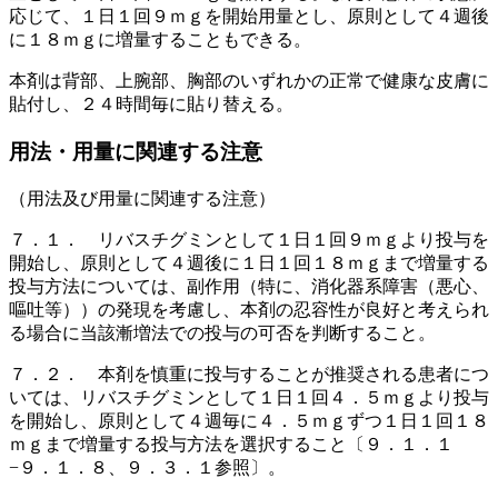
応じて、１日１回９ｍｇを開始用量とし、原則として４週後
に１８ｍｇに増量することもできる。
本剤は背部、上腕部、胸部のいずれかの正常で健康な皮膚に
貼付し、２４時間毎に貼り替える。
用法・用量に関連する注意
（用法及び用量に関連する注意）
７．１． リバスチグミンとして１日１回９ｍｇより投与を
開始し、原則として４週後に１日１回１８ｍｇまで増量する
投与方法については、副作用（特に、消化器系障害（悪心、
嘔吐等））の発現を考慮し、本剤の忍容性が良好と考えられ
る場合に当該漸増法での投与の可否を判断すること。
７．２． 本剤を慎重に投与することが推奨される患者につ
いては、リバスチグミンとして１日１回４．５ｍｇより投与
を開始し、原則として４週毎に４．５ｍｇずつ１日１回１８
ｍｇまで増量する投与方法を選択すること〔９．１．１
−９．１．８、９．３．１参照〕。