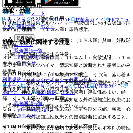
その他の副作用
効能・効果
ホーム
ノート
１１．２． その他の副作用
表・計算
レジメン
CTCAE
抗菌薬ガイド
ERマニュ
軽度及び中等度のアルツハイマー型認知症における認知症症
アル
薬剤情報
ポスト
１）． 感染症：（１％未満）尿路感染。
状の進行抑制。
新規登録
２）． 血液及びリンパ系障害：（１％未満）貧血、好酸球
効能・効果に関連する注意
ログイン
増加症。
監修医師一覧
（効能又は効果に関連する注意）
UpToDate特別割引
３）． 代謝及び栄養障害：（５％以上）食欲減退、（１％
運営会社
未満）糖尿病。
５．１． アルツハイマー型認知症と診断された患者にのみ
使用すること。
© 2021 HOKUTO Inc. All rights reserved.
４）． 精神障害：（１％未満）不眠症、うつ病、落ち着き
利用規約
プライバシーポリシー
お問い合わせ
のなさ、（頻度不明）不安、攻撃性、悪夢。
５．２． 本剤がアルツハイマー型認知症の病態そのものの
ホーム
表・計算
レジメン
CTCAE
抗菌薬ガイド
進行を抑制するという成績は得られていない。
５）． 神経系障害：（１〜５％未満）浮動性めまい、頭
ERマニュアル
薬剤情報
ポスト
痛、（１％未満）傾眠、振戦。
５．３． アルツハイマー型認知症以外の認知症性疾患にお
監修医師一覧
いて本剤の有効性は確認されていない。
６）． 心臓障害：（１％未満）上室性期外収縮、頻脈、心
UpToDate特別割引
房細動。
運営会社
５．４． 他の認知症性疾患との鑑別診断に留意すること。
７）． 血管障害：（１〜５％未満）高血圧。
© 2021 HOKUTO Inc. All rights reserved.
５．５． 本剤の使用が適切であるか、次に示す本剤の特性