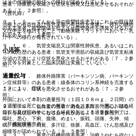
はその代謝物の胎仔への移行が認められている）。
患者：排尿筋を収縮させ症状を誘発又は悪化させるおそれが
ある〔７．２参照〕。
（授乳婦）
９．１．５． てんかん等の痙攣性疾患又はこれらの既往歴
治療上の有益性及び母乳栄養の有益性を考慮し、授乳の継続
のある患者：痙攣閾値を低下させ痙攣発作を誘発させるおそ
又は中止を検討すること（動物実験（ラット）において、乳
れがある〔７．２参照〕。
汁中への移行が報告されている）。
９．１．６． 気管支喘息又は閉塞性肺疾患、あるいはこれ
小児等
らの既往歴のある患者：気管支平滑筋の収縮及び気管支粘液
分泌の亢進により症状を悪化させるおそれがある〔７．２参
小児等を対象とした臨床試験は実施していない。
照〕。
過量投与
９．１．７． 錐体外路障害（パーキンソン病、パーキンソ
ン症候群等）のある患者：線条体のコリン系神経を亢進する
１３．１． 症状
ことにより、症状を悪化させるおそれがある〔７．２参
照〕。
外国において本剤の過量投与（１回１０８ｍｇ、２日間）の
２週間後に死亡したとの報告がある。また、外国における経
９．１．８． 低体重の患者：消化器系障害（悪心、嘔吐
口投与及び国内外における経皮投与による過量投与例では、
等）を発現しやすくなるおそれがある〔７．２参照〕。
嘔吐、悪心、下痢、腹痛、めまい、振戦、頭痛、失神、傾
（肝機能障害患者）
眠、錯乱状態、幻覚、多汗症、徐脈、高血圧、けん怠感及び
縮瞳等が認められている〔８．５参照〕。
９．３．１． 重度の肝機能障害患者：治療上やむを得ない