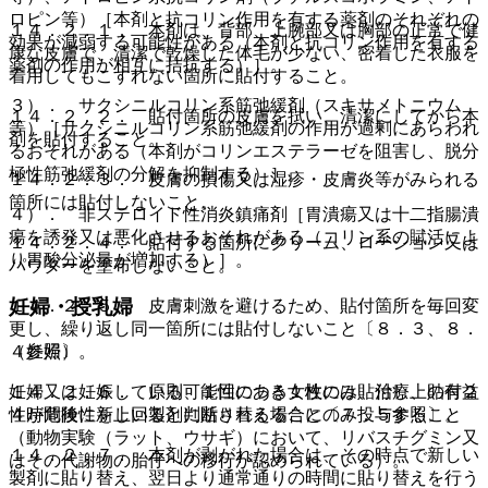
ロピン等）［本剤と抗コリン作用を有する薬剤のそれぞれの
１４．２．１． 本剤は、背部、上腕部又は胸部の正常で健
効果が減弱する可能性がある（本剤と抗コリン作用を有する
康な皮膚で、清潔で乾燥した体毛が少ない、密着した衣服を
薬剤の作用が相互に拮抗する）］。
着用してもこすれない箇所に貼付すること。
３）． サクシニルコリン系筋弛緩剤（スキサメトニウム
１４．２．２． 貼付箇所の皮膚を拭い、清潔にしてから本
等）［サクシニルコリン系筋弛緩剤の作用が過剰にあらわれ
剤を貼付すること。
るおそれがある（本剤がコリンエステラーゼを阻害し、脱分
極性筋弛緩剤の分解を抑制する）］。
１４．２．３． 皮膚の損傷又は湿疹・皮膚炎等がみられる
箇所には貼付しないこと。
４）． 非ステロイド性消炎鎮痛剤［胃潰瘍又は十二指腸潰
瘍を誘発又は悪化させるおそれがある（コリン系の賦活によ
１４．２．４． 貼付する箇所にクリーム、ローション又は
り胃酸分泌量が増加する）］。
パウダーを塗布しないこと。
妊婦・授乳婦
１４．２．５． 皮膚刺激を避けるため、貼付箇所を毎回変
更し、繰り返し同一箇所には貼付しないこと〔８．３、８．
４参照〕。
（妊婦）
１４．２．６． 原則、１回につき１枚のみ貼付し、貼付２
妊婦又は妊娠している可能性のある女性には、治療上の有益
４時間後に新しい製剤に貼り替えること〔７．５参照〕。
性が危険性を上回ると判断される場合にのみ投与すること
（動物実験（ラット、ウサギ）において、リバスチグミン又
１４．２．７． 本剤が剥がれた場合は、その時点で新しい
はその代謝物の胎仔への移行が認められている）。
製剤に貼り替え、翌日より通常通りの時間に貼り替えを行う