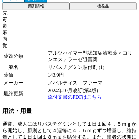
薬剤情報
後発品
先
毒
劇
麻
向
覚
アルツハイマー型認知症治療薬 > コリ
薬効分類
ンエステラーゼ阻害薬
一般名
リバスチグミン貼付剤 (1)
薬価
143.9
円
メーカー
ノバルティス ファーマ
2024年10月改訂(第4版)
最終更新
添付文書のPDFはこちら
用法・用量
通常、成人にはリバスチグミンとして１日１回４．５ｍｇか
ら開始し、原則として４週毎に４．５ｍｇずつ増量し、維持
量として１日１回１８ｍｇを貼付する。また、患者の状態に