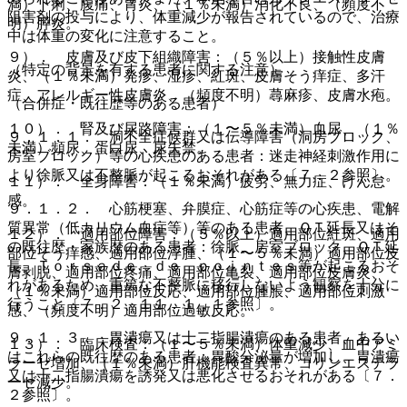
満）下痢、腹痛、胃炎、（１％未満）消化不良、（頻度不
阻害剤の投与により、体重減少が報告されているので、治療
明）膵炎。
中は体重の変化に注意すること。
９）． 皮膚及び皮下組織障害：（５％以上）接触性皮膚
（特定の背景を有する患者に関する注意）
炎、（１％未満）発疹、湿疹、紅斑、皮膚そう痒症、多汗
症、アレルギー性皮膚炎、（頻度不明）蕁麻疹、皮膚水疱。
（合併症・既往歴等のある患者）
１０）． 腎及び尿路障害：（１〜５％未満）血尿、（１％
９．１．１． 洞不全症候群又は伝導障害（洞房ブロック、
未満）頻尿、蛋白尿、尿失禁。
房室ブロック）等の心疾患のある患者：迷走神経刺激作用に
より徐脈又は不整脈が起こるおそれがある〔７．２参照〕。
１１）． 全身障害：（１％未満）疲労、無力症、けん怠
感。
９．１．２． 心筋梗塞、弁膜症、心筋症等の心疾患、電解
質異常（低カリウム血症等）等のある患者、ＱＴ延長又はそ
１２）． 適用部位障害：（５％以上）適用部位紅斑、適用
の既往歴・家族歴のある患者：徐脈、房室ブロック、ＱＴ延
部位そう痒感、適用部位浮腫、（１〜５％未満）適用部位皮
長、Ｔｏｒｓａｄｅ ｄｅ ｐｏｉｎｔｅｓ等が起こるおそ
膚剥脱、適用部位疼痛、適用部位亀裂、適用部位皮膚炎、
れがあるため、重篤な不整脈に移行しないよう観察を十分に
（１％未満）適用部位反応、適用部位腫脹、適用部位刺激
行うこと〔７．２、１１．１．１参照〕。
感、（頻度不明）適用部位過敏反応。
９．１．３． 胃潰瘍又は十二指腸潰瘍のある患者、あるい
１３）． 臨床検査：（１〜５％未満）体重減少、血中アミ
はこれらの既往歴のある患者：胃酸分泌量が増加し、胃潰瘍
ラーゼ増加、（１％未満）肝機能検査異常、コリンエステラ
又は十二指腸潰瘍を誘発又は悪化させるおそれがある〔７．
ーゼ減少。
２参照〕。