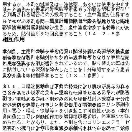
用するか、本剤の減量又は一時休薬、あるいは使用を中止す
９．３．１． 重度の肝機能障害患者：治療上やむを得ない
るなど適切な処置を行うこと〔１４．２．５参照〕。
と判断される場合にのみ投与すること（血中濃度が上昇する
おそれがあり、また、重度肝機能障害患者を対象とした臨床
８．４． 本剤を同一箇所に連日貼付・除去を繰り返した場
試験は実施していない）〔７．２、１６．６．１参照〕。
合、皮膚角質層剥離等が生じ、血中濃度増加するおそれがあ
るため、貼付箇所を毎回変更すること〔１４．２．５参
相互作用
照〕。
８．５． 本剤の貼り替えの際、貼付している製剤を除去せ
本剤は、主にエステラーゼにより加水分解され、その後硫酸
ずに新たな製剤を貼付したために過量投与となり、重篤な副
抱合を受ける。本剤のチトクロームＰ４５０（ＣＹＰ）によ
作用が発現した例が報告されているので、貼り替えの際は先
る代謝はわずかである。
に貼付している製剤を除去したことを十分確認するよう患者
１０．２． 併用注意：
及び介護者等に指導すること〔１３．１参照〕。
１）． コリン作動薬（アセチルコリン、カルプロニウム、
８．６． 嘔吐あるいは下痢の持続により脱水があらわれる
ベタネコール、アクラトニウム）、コリンエステラーゼ阻害
ことがある。脱水により、重篤な転帰をたどるおそれがある
剤（アンベノニウム、ジスチグミン、ピリドスチグミン、ネ
ので、嘔吐あるいは下痢がみられた場合には、観察を十分に
オスチグミン等）［コリン刺激作用が増強されコリン系副作
行い適切な処置を行うこと〔１１．１．７参照〕。
用＜悪心・嘔吐・徐脈等＞を引き起こす可能性がある（本剤
８．７． アルツハイマー型認知症患者では、体重減少が認
と同様にコリン作動性作用を有している）］。
められることがあり、また、本剤を含むコリンエステラーゼ
２）． 抗コリン作用を有する薬剤（トリヘキシフェニジ
阻害剤の投与により、体重減少が報告されているので、治療