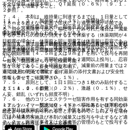
不全症候群（頻度不明）、ＱＴ延長（０．６％）〔９．１．
８ｍｇまで増量すること。
２参照〕。
７．４． 本剤は、維持量に到達するまでは、１日量として
１１．１．２． 脳卒中（０．３％）、痙攣発作（０．
１８ｍｇを超えない範囲で症状により適宜増減が可能であ
２％）：一過性脳虚血発作、脳出血及び脳梗塞を含む脳卒
る。消化器系障害（悪心、嘔吐等）がみられた場合は、減量
中、痙攣発作があらわれることがある。
薬剤情報
するかこれらの症状が消失するまで休薬する（休薬期間が４
日程度の場合は、休薬前と同じ用量又は休薬前に忍容であっ
１１．１．３． 食道破裂を伴う重度嘔吐、胃潰瘍（いずれ
薬剤写真、用法用量、効能効果や後発品の情報が一度に参照
た用量で投与を再開し、休薬期間が４日程度以外の場合は本
も頻度不明）、十二指腸潰瘍、胃腸出血（いずれも０．
でき、関連情報へ簡単にアクセスができます。
剤の開始用量（４．５ｍｇ又は９ｍｇ）を用いて投与を再開
１％）。
し、投与再開後は、再開時の用量を２週間以上投与し、忍容
一般名、製品名どちらでも検索可能！
性が良好であることを確認した上で、減量前の用量までは２
１１．１．４． 肝炎（頻度不明）。
週間以上の間隔で増量する）。
※ ご使用いただく際に、必ず最新の添付文書および安全性
１１．１．５． 失神（０．１％）。
情報も併せてご確認下さい。
７．５． 原則として、１日１回につき１枚のみ貼付するこ
１１．１．６． 幻覚（０．２％）、激越（０．１％）、せ
と〔１４．２．６参照〕。
ん妄、錯乱（いずれも頻度不明）。
７．６． 他のコリンエステラーゼ阻害作用を有する同効薬
１１．１．７． 脱水（０．４％）：嘔吐あるいは下痢の持
＜アルツハイマー型認知症＞（ドネペジル等）と併用しない
※本製品は疾病の診断・治療・予防を目的としたプログラム
続により脱水があらわれることがあるので、このような場合
こと。
ではありません。
には、補液の実施及び本剤の減量又は投与を中止するなど適
７．７． 医療従事者又は介護者等の管理のもとで投与する
切な処置を行うこと〔８．６参照〕。
こと。