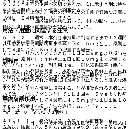
に１８ｍｇに増量することもできる。
５．５． 本剤の使用が適切であるか、次に示す本剤の特性
を十分に理解した上で慎重に判断すること。
本剤は背部、上腕部、胸部のいずれかの正常で健康な皮膚に
貼付し、２４時間毎に貼り替える。
５．５．１． 国内臨床試験において、本剤の貼付により高
頻度に適用部位皮膚症状が認められている。
用法・用量に関連する注意
５．５．２． 通常、本剤は維持量に到達するまで１２週間
（用法及び用量に関連する注意）
以上を要する（開始用量を１日１回４．５ｍｇとし、原則と
して４週毎に４．５ｍｇずつ増量する場合）。
７．１． リバスチグミンとして１日１回９ｍｇより投与を
開始し、原則として４週後に１日１回１８ｍｇまで増量する
副作用
投与方法については、副作用（特に、消化器系障害（悪心、
嘔吐等））の発現を考慮し、本剤の忍容性が良好と考えられ
次の副作用があらわれることがあるので、観察を十分に行
る場合に当該漸増法での投与の可否を判断すること。
い、異常が認められた場合には投与を中止するなど適切な処
置を行うこと。
７．２． 本剤を慎重に投与することが推奨される患者につ
いては、リバスチグミンとして１日１回４．５ｍｇより投与
重大な副作用
を開始し、原則として４週毎に４．５ｍｇずつ１日１回１８
ｍｇまで増量する投与方法を選択すること〔９．１．１
１１．１． 重大な副作用
−９．１．８、９．３．１参照〕。
１１．１．１． 狭心症（０．３％）、心筋梗塞（０．
７．３． １日１８ｍｇ未満は有効用量ではなく、漸増又は
３％）、徐脈（０．８％）、房室ブロック（０．２％）、洞
一時的な減量を目的とした用量であるので、維持量である１