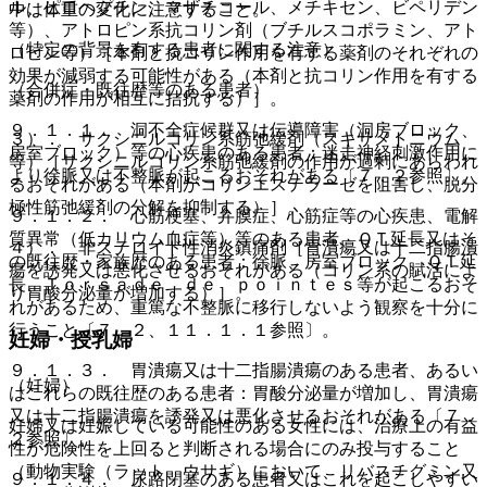
ル、ピロヘプチン、マザチコール、メチキセン、ビペリデン
中は体重の変化に注意すること。
等）、アトロピン系抗コリン剤（ブチルスコポラミン、アト
（特定の背景を有する患者に関する注意）
ロピン等）［本剤と抗コリン作用を有する薬剤のそれぞれの
効果が減弱する可能性がある（本剤と抗コリン作用を有する
（合併症・既往歴等のある患者）
薬剤の作用が相互に拮抗する）］。
９．１．１． 洞不全症候群又は伝導障害（洞房ブロック、
３）． サクシニルコリン系筋弛緩剤（スキサメトニウム
房室ブロック）等の心疾患のある患者：迷走神経刺激作用に
等）［サクシニルコリン系筋弛緩剤の作用が過剰にあらわれ
より徐脈又は不整脈が起こるおそれがある〔７．２参照〕。
るおそれがある（本剤がコリンエステラーゼを阻害し、脱分
極性筋弛緩剤の分解を抑制する）］。
９．１．２． 心筋梗塞、弁膜症、心筋症等の心疾患、電解
質異常（低カリウム血症等）等のある患者、ＱＴ延長又はそ
４）． 非ステロイド性消炎鎮痛剤［胃潰瘍又は十二指腸潰
の既往歴・家族歴のある患者：徐脈、房室ブロック、ＱＴ延
瘍を誘発又は悪化させるおそれがある（コリン系の賦活によ
長、Ｔｏｒｓａｄｅ ｄｅ ｐｏｉｎｔｅｓ等が起こるおそ
り胃酸分泌量が増加する）］。
れがあるため、重篤な不整脈に移行しないよう観察を十分に
行うこと〔７．２、１１．１．１参照〕。
妊婦・授乳婦
９．１．３． 胃潰瘍又は十二指腸潰瘍のある患者、あるい
（妊婦）
はこれらの既往歴のある患者：胃酸分泌量が増加し、胃潰瘍
又は十二指腸潰瘍を誘発又は悪化させるおそれがある〔７．
妊婦又は妊娠している可能性のある女性には、治療上の有益
２参照〕。
性が危険性を上回ると判断される場合にのみ投与すること
（動物実験（ラット、ウサギ）において、リバスチグミン又
９．１．４． 尿路閉塞のある患者又はこれを起こしやすい