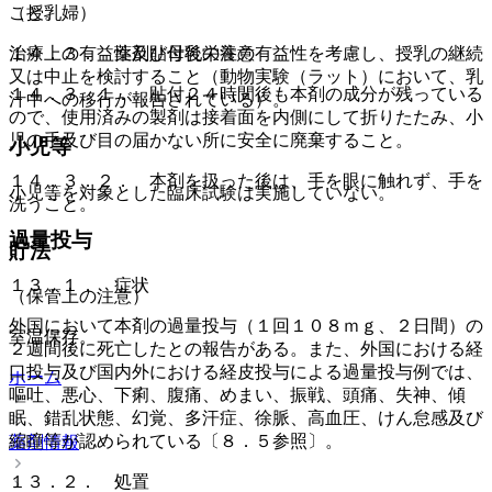
こと。
（授乳婦）
１４．３． 薬剤貼付後の注意
治療上の有益性及び母乳栄養の有益性を考慮し、授乳の継続
又は中止を検討すること（動物実験（ラット）において、乳
１４．３．１． 貼付２４時間後も本剤の成分が残っている
汁中への移行が報告されている）。
ので、使用済みの製剤は接着面を内側にして折りたたみ、小
児の手及び目の届かない所に安全に廃棄すること。
小児等
１４．３．２． 本剤を扱った後は、手を眼に触れず、手を
小児等を対象とした臨床試験は実施していない。
洗うこと。
過量投与
貯法
１３．１． 症状
（保管上の注意）
外国において本剤の過量投与（１回１０８ｍｇ、２日間）の
室温保存。
２週間後に死亡したとの報告がある。また、外国における経
口投与及び国内外における経皮投与による過量投与例では、
ホーム
嘔吐、悪心、下痢、腹痛、めまい、振戦、頭痛、失神、傾
眠、錯乱状態、幻覚、多汗症、徐脈、高血圧、けん怠感及び
縮瞳等が認められている〔８．５参照〕。
薬剤情報
１３．２． 処置