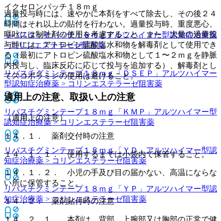
イクセロンパッチ１８ｍｇ
過量投与時には、速やかに本剤をすべて除去し、その後２４
時間はそれ以上の貼付を行わない。過量投与時、重度悪心、
嘔吐には制吐剤の使用を考慮すること。また、大量の過量投
リバスタッチパッチ１８ｍｇ
アルツハイマー型認知症治療薬
与時には、アトロピン硫酸塩水和物を解毒剤として使用でき
> コリンエステラーゼ阻害薬
る（最初にアトロピン硫酸塩水和物として１〜２ｍｇを静脈
内投与し、臨床反応に応じて投与を追加する）、解毒剤とし
リバスチグミンテープ１８ｍｇ「ＤＳＥＰ」
アルツハイマー
てスコポラミンの使用は避けること。
型認知症治療薬 > コリンエステラーゼ阻害薬
適用上の注意、取扱い上の注意
リバスチグミンテープ１８ｍｇ「ＫＭＰ」
アルツハイマー型
（適用上の注意）
認知症治療薬 > コリンエステラーゼ阻害薬
１４．１． 薬剤交付時の注意
リバスチグミンテープ１８ｍｇ「ＹＤ」
アルツハイマー型認
１４．１．１． 使用するまでは小袋内で保管すること。
知症治療薬 > コリンエステラーゼ阻害薬
１４．１．２． 小児の手及び目の届かない、高温にならな
い所に保管すること。
リバスチグミンテープ１８ｍｇ「ＹＰ」
アルツハイマー型認
知症治療薬 > コリンエステラーゼ阻害薬
１４．２． 薬剤貼付時の注意
１４．２．１． 本剤は、背部、上腕部又は胸部の正常で健