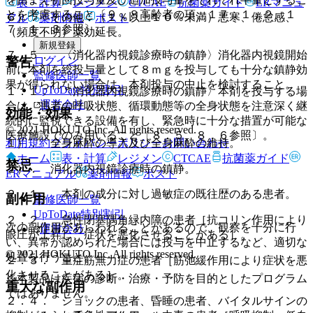
表・計算
レジメン
CTCAE
抗菌薬ガイド
ERマニュ
とを考慮すること〔９．８高齢者の項、１７．１．２、１
６）． その他：（１％以上１０％未満）悪寒、倦怠感、
アル
薬剤情報
ポスト
７．１．３参照〕。
（頻度不明）薬効延長。
新規登録
７．５． 〈消化器内視鏡診療時の鎮静〉消化器内視鏡開始
ログイン
警告
前に本剤を総投与量として８ｍｇを投与しても十分な鎮静効
監修医師一覧
果が得られない場合は、本剤投与の中止を検討すること。
UpToDate特別割引
１．１． 〈消化器内視鏡診療時の鎮静〉本剤を投与する場
運営会社
合は、患者の呼吸状態、循環動態等の全身状態を注意深く継
効能・効果
続的に監視できる設備を有し、緊急時に十分な措置が可能な
© 2021 HOKUTO Inc. All rights reserved.
医療施設でのみ用いること〔８．５、８．６参照〕。
利用規約
プライバシーポリシー
お問い合わせ
１）． 全身麻酔の導入及び全身麻酔の維持。
ホーム
表・計算
レジメン
CTCAE
抗菌薬ガイド
禁忌
２）． 消化器内視鏡診療時の鎮静。
ERマニュアル
薬剤情報
ポスト
２．１． 本剤の成分に対し過敏症の既往歴のある患者。
副作用
監修医師一覧
UpToDate特別割引
２．２． 急性閉塞隅角緑内障の患者［抗コリン作用により
次の副作用があらわれることがあるので、観察を十分に行
運営会社
眼圧が上昇し、症状を悪化させることがある］。
い、異常が認められた場合には投与を中止するなど、適切な
© 2021 HOKUTO Inc. All rights reserved.
処置を行うこと。
２．３． 重症筋無力症の患者［筋弛緩作用により症状を悪
化させることがある］。
※本製品は疾病の診断・治療・予防を目的としたプログラム
重大な副作用
ではありません。
２．４． ショックの患者、昏睡の患者、バイタルサインの