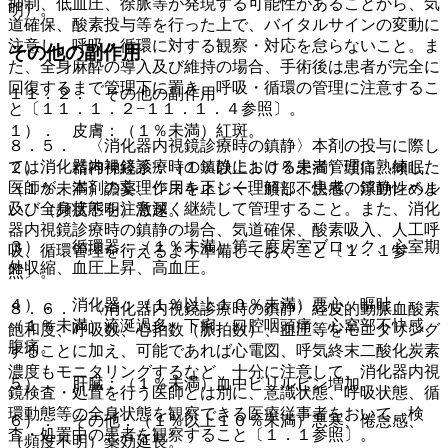
抑制、低血圧、徐脈等が発現する可能性があることから、気
明）。
道確保、酸素投与等を行った上で、バイタルサインの変動に
注意し、呼吸・循環に対する観察・対応を怠らないこと。ま
その他の副作用
た、全身麻酔の導入及び維持の場合、手術後は患者が完全に
回復するまで管理下に置き、呼吸・循環の管理に注意するこ
１１．２． その他の副作用
と〔１１．１．２−１１．１．４参照〕。
１）． 皮膚：（１％未満）紅斑。
８．５． 〈消化器内視鏡診療時の鎮静〉本剤の投与に際し
ては消化器内視鏡診療時の鎮静における患者管理に熟練した
２）． 精神神経系：（１％以上１０％未満）頭痛、傾眠、
医師が、本剤の薬理作用を正しく理解し、患者の鎮静レベル
（１％未満）譫妄、ジスキネジー、頭部不快感、浮動性めま
及び全身状態を注意深く継続して管理すること。また、消化
い、（頻度不明）激越。
器内視鏡診療時の鎮静の場合、気道確保、酸素吸入、人工呼
３）． 循環器：（１％未満）第二度房室ブロック、心室期
吸、循環管理を行えるよう準備しておくこと〔１．１参
外収縮、血圧上昇、高血圧。
照〕。
４）． 消化器：（１％以上１０％未満）悪心、嘔吐、
８．６． 〈消化器内視鏡診療時の鎮静〉経皮的動脈血酸素
（１％未満）流涎過多、下痢、口腔咽頭痛、心窩部不快感、
飽和度、呼吸数、心拍数（脈拍数）、血圧等をモニタリング
腹痛。
することに加え、可能であれば心電図、呼気終末二酸化炭素
濃度もモニタリングするなど、十分に注意して、消化器内視
５）． 肝臓：（１％未満）血中ビリルビン増加。
鏡検査・処置を行う医師とは別に、意識状態、呼吸状態、循
環動態等の全身状態を観察できる医療従事者をおいて、検
６）． その他：（１％以上１０％未満）悪寒、倦怠感、
査・処置中の患者を観察すること〔１．１参照〕。
（頻度不明）薬効延長。