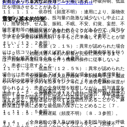
抑制がみられる急性アルコール中毒の患者［呼吸抑制、低血
１１．１． 重大な副作用
利用規約
プライバシーポリシー
お問い合わせ
圧を増強させることがある］。
１１．１．１． 依存性（頻度不明）：連用により、薬物依
存を生じることがある。投与量の急激な減少ないし中止によ
重要な基本的注意
り、痙攣発作、せん妄、振戦、不眠、不安、幻覚、妄想、不
随意運動等の離脱症状があらわれることがあるので、投与を
８．１． 〈効能共通〉必要に応じてフルマゼニル（ベンゾ
中止する場合には慎重に行うこと〔９．１．２参照〕。
ジアゼピン受容体拮抗剤）を手もとに準備しておくことが望
ましい〔１３．２参照〕。
１１．１．２． 徐脈（２．１％）：異常が認められた場合
には、抗コリン剤（例えばアトロピン）の静脈内投与を行う
８．２． 〈効能共通〉本剤の影響が完全に消失するまで
等適切な処置を行うこと〔８．４参照〕。
は、自動車の運転等危険を伴う機械の操作に従事しないよ
う、患者に注意すること。
１１．１．３． 低血圧（１２．５％）：異常が認められた
場合には患者の頭部を下げる、重篤な場合には血漿増量剤、
８．３． 〈全身麻酔の導入及び維持〉本剤投与中は、脳波
昇圧剤の使用等適切な処置を行うこと〔８．４参照〕。
やバイタルサインのモニタリング等により適切な麻酔深度が
得られるよう、患者の全身状態を観察しながら、投与速度を
１１．１．４． 低酸素症（２．４％）、呼吸抑制（頻度不
調節すること。全身麻酔の導入及び維持の場合、麻酔深度が
明）：異常が認められた場合には気道を確保し、人工呼吸等
深すぎると、覚醒遅延が発現する可能性があることから、麻
適切な処置を行うこと〔８．４参照〕。
酔深度は手術に必要な最低限の深さにとどめること〔７．
１、１１．１．５参照〕。
１１．１．５． 覚醒遅延（頻度不明）〔８．３参照〕。
８．４． 〈全身麻酔の導入及び維持〉本剤投与中は、呼吸
１１．１．６． ショック、アナフィラキシー（頻度不