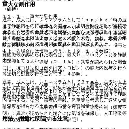
重大な副作用
〈維持〉
１１．１． 重大な副作用
通常、成人には、レミマゾラムとして１ｍｇ／ｋｇ／時の速
度で静脈内への持続注入を開始し、適切な麻酔深度が維持で
１１．１．１． 依存性（頻度不明）：連用により、薬物依
きるよう患者の全身状態を観察しながら、投与速度を適宜調
存を生じることがある。投与量の急激な減少ないし中止によ
節するが、上限は２ｍｇ／ｋｇ／時とする。なお、患者の年
り、痙攣発作、せん妄、振戦、不眠、不安、幻覚、妄想、不
齢、状態に応じて投与開始速度を適宜減速すること。
随意運動等の離脱症状があらわれることがあるので、投与を
中止する場合には慎重に行うこと〔９．１．２参照〕。
覚醒徴候が認められた場合は、最大０．２ｍｇ／ｋｇを静脈
内投与してもよい。
１１．１．２． 徐脈（２．１％）：異常が認められた場合
には、抗コリン剤（例えばアトロピン）の静脈内投与を行う
〈消化器内視鏡診療時の鎮静〉
等適切な処置を行うこと〔８．４参照〕。
通常、成人には、レミマゾラムとして３ｍｇを、１５秒以上
１１．１．３． 低血圧（１２．５％）：異常が認められた
かけて静脈内投与する。効果が不十分な場合は、少なくとも
場合には患者の頭部を下げる、重篤な場合には血漿増量剤、
２分以上の間隔を空けて、１ｍｇずつ１５秒以上かけて静脈
昇圧剤の使用等適切な処置を行うこと〔８．４参照〕。
内投与する。なお、患者の年齢、体重等を考慮し、適切な鎮
静深度が得られるよう、投与量を適宜減量する。
１１．１．４． 低酸素症（２．４％）、呼吸抑制（頻度不
明）：異常が認められた場合には気道を確保し、人工呼吸等
用法・用量に関連する注意
適切な処置を行うこと〔８．４参照〕。