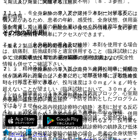
１１．１．５． 覚醒遅延（頻度不明）〔８．３参照〕。
（用法及び用量に関連する注意）
１１．１．６． ショック、アナフィラキシー（頻度不
７．１． 〈全身麻酔の導入及び維持〉本剤に対する反応は
薬剤情報
明）。
個人差があるため、患者の年齢、感受性、全身状態、併用薬
等を考慮して、過度の麻酔を避けるべく投与速度等を調節す
薬剤写真、用法用量、効能効果や後発品の情報が一度に参照
その他の副作用
ること〔８．３参照〕。
でき、関連情報へ簡単にアクセスができます。
７．２． 〈全身麻酔の導入及び維持〉本剤を使用する場合
１１．２． その他の副作用
一般名、製品名どちらでも検索可能！
は、鎮痛剤、筋弛緩剤等と適宜併用すること（臨床試験にお
１）． 皮膚：（１％未満）紅斑。
※ ご使用いただく際に、必ず最新の添付文書および安全性
いて、本剤単独投与での全身麻酔の使用経験はない）。
情報も併せてご確認下さい。
２）． 精神神経系：（１％以上１０％未満）頭痛、傾眠、
７．３． 〈全身麻酔の導入及び維持〉維持投与中に覚醒徴
（１％未満）譫妄、ジスキネジー、頭部不快感、浮動性めま
候が認められた場合は、必要に応じて早送り等による急速投
い、（頻度不明）激越。
与を行うことができるが、投与速度は３０ｍｇ／ｋｇ／時を
超えないことが望ましい（臨床試験において、３０ｍｇ／ｋ
３）． 循環器：（１％未満）第二度房室ブロック、心室期
ｇ／時を超える投与速度の使用経験はない）。
※本製品は疾病の診断・治療・予防を目的としたプログラム
外収縮、血圧上昇、高血圧。
ではありません。
７．４． 〈消化器内視鏡診療時の鎮静〉本剤に対する反応
４）． 消化器：（１％以上１０％未満）悪心、嘔吐、
は個人差があるため、患者の年齢、感受性、全身状態、併用
（１％未満）流涎過多、下痢、口腔咽頭痛、心窩部不快感、
薬等を考慮して、適切な鎮静深度が得られるよう、投与量を
腹痛。
調節すること。高齢者の消化器内視鏡診療時の鎮静及び低体
重者の消化器内視鏡診療時の鎮静の場合、患者の全身状態等
ホーム
ノート
５）． 肝臓：（１％未満）血中ビリルビン増加。
を踏まえ初回投与量及び追加投与量をそれぞれ半量とするこ