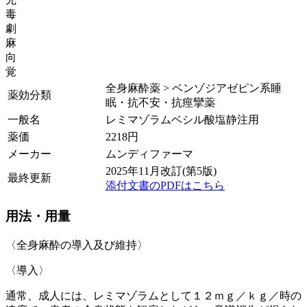
毒
劇
麻
向
覚
全身麻酔薬 > ベンゾジアゼピン系睡
薬効分類
眠・抗不安・抗痙攣薬
一般名
レミマゾラムベシル酸塩静注用
薬価
2218
円
メーカー
ムンディファーマ
2025年11月改訂(第5版)
最終更新
添付文書のPDFはこちら
用法・用量
〈全身麻酔の導入及び維持〉
〈導入〉
通常、成人には、レミマゾラムとして１２ｍｇ／ｋｇ／時の