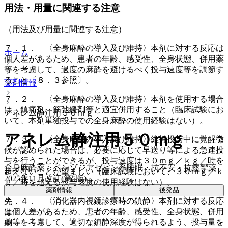
用法・用量に関連する注意
（用法及び用量に関連する注意）
７．１． 〈全身麻酔の導入及び維持〉本剤に対する反応は
ホーム
個人差があるため、患者の年齢、感受性、全身状態、併用薬
等を考慮して、過度の麻酔を避けるべく投与速度等を調節す
ること〔８．３参照〕。
薬剤情報
７．２． 〈全身麻酔の導入及び維持〉本剤を使用する場合
は、鎮痛剤、筋弛緩剤等と適宜併用すること（臨床試験にお
アネレム静注用５０ｍｇ
いて、本剤単独投与での全身麻酔の使用経験はない）。
アネレム静注用５０ｍｇ
７．３． 〈全身麻酔の導入及び維持〉維持投与中に覚醒徴
候が認められた場合は、必要に応じて早送り等による急速投
与を行うことができるが、投与速度は３０ｍｇ／ｋｇ／時を
全身麻酔薬 > ベンゾジアゼピン系睡眠・抗不安・抗痙攣薬
超えないことが望ましい（臨床試験において、３０ｍｇ／ｋ
2025年11月改訂(第5版)
ｇ／時を超える投与速度の使用経験はない）。
薬剤情報
後発品
７．４． 〈消化器内視鏡診療時の鎮静〉本剤に対する反応
先
は個人差があるため、患者の年齢、感受性、全身状態、併用
毒
薬等を考慮して、適切な鎮静深度が得られるよう、投与量を
劇