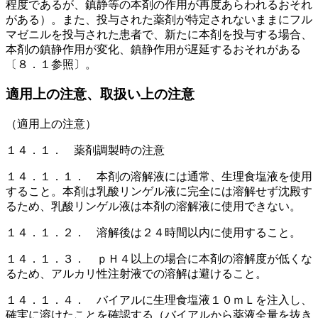
程度であるが、鎮静等の本剤の作用が再度あらわれるおそれ
がある）。また、投与された薬剤が特定されないままにフル
マゼニルを投与された患者で、新たに本剤を投与する場合、
本剤の鎮静作用が変化、鎮静作用が遅延するおそれがある
〔８．１参照〕。
適用上の注意、取扱い上の注意
（適用上の注意）
１４．１． 薬剤調製時の注意
１４．１．１． 本剤の溶解液には通常、生理食塩液を使用
すること。本剤は乳酸リンゲル液に完全には溶解せず沈殿す
るため、乳酸リンゲル液は本剤の溶解液に使用できない。
１４．１．２． 溶解後は２４時間以内に使用すること。
１４．１．３． ｐＨ４以上の場合に本剤の溶解度が低くな
るため、アルカリ性注射液での溶解は避けること。
１４．１．４． バイアルに生理食塩液１０ｍＬを注入し、
確実に溶けたことを確認する（バイアルから薬液全量を抜き