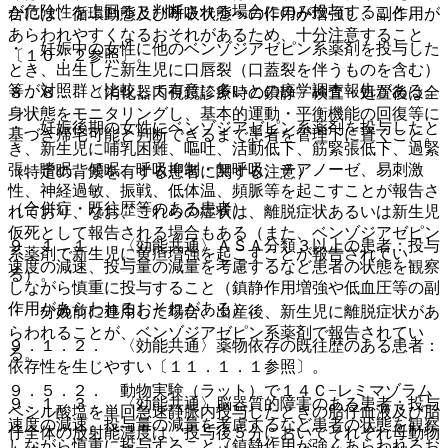
が危険性を上回ると判断される場合にのみ投与すること。
合には、循環動態及び呼吸状態への作用が増強し、副作用が
あらわれやすくなるおそれがあるため、十分注意すること
・ 妊娠中の女性に他のベンゾジアゼピン系薬剤を投与した
〔１０．２参照〕。
とき、出生した新生児に口唇裂（口蓋裂を伴うものを含む）
等が対照群と比較して有意に多いとの疫学調査報告がある。
８．８． 〈消化器内視鏡診療時の鎮静〉検査・処置後は全
身状態をモニタリングし、基本的運動・平衡機能の回復等に
・ 妊娠後期の女性にベンゾジアゼピン系薬剤を投与したと
基づき帰宅可能と判断できるまで患者を管理下に置くこと。
き、新生児に哺乳困難、嘔吐、活動低下、筋緊張低下、過緊
張、嗜眠、傾眠、呼吸抑制・無呼吸、チアノーゼ、易刺激
（特定の背景を有する患者に関する注意）
性、神経過敏、振戦、低体温、頻脈等を起こすことが報告さ
（合併症・既往歴等のある患者）
れており、なお、これらの症状は、離脱症状あるいは新生児
仮死として報告される場合もある（また、ベンゾジアゼピン
９．１．１． 〈効能共通〉ＡＳＡ分類３以上の患者：投与
系薬剤で新生児に黄疸増強を起こすことが報告されてい
速度の減速、投与量の減量を考慮するなど患者の状態を観察
る）。
しながら慎重に投与すること（鎮静作用増強や低血圧等の副
作用があらわれるおそれがある）。
・ 分娩前に連用した場合、出産後、新生児に離脱症状があ
らわれることが、ベンゾジアゼピン系薬剤で報告されてい
９．１．２． 〈効能共通〉薬物依存の既往歴のある患者：
る。
依存性を生じやすい〔１１．１．１参照〕。
９．５．２． 動物実験（ラット）で１４Ｃ−レミマゾラム
９．１．３． 〈効能共通〉脳器質的障害のある患者：投与
ベシル酸塩を単回急速静脈内投与したときの胎仔血液及び胎
速度の減速、投与量の減量を考慮するなど患者の状態を観察
仔全体の放射能濃度は、投与後５分においてそれぞれ母動物
しながら慎重に投与すること（鎮静作用が強くあらわれるお