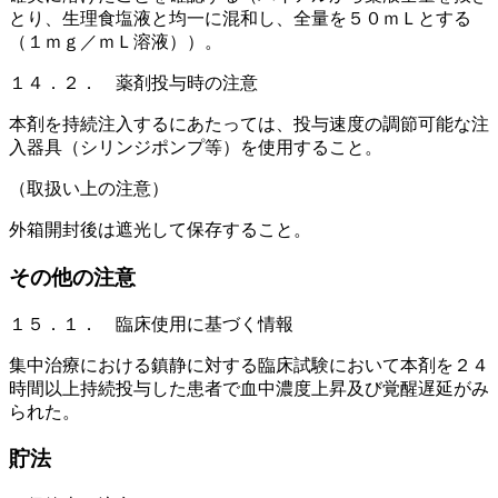
とり、生理食塩液と均一に混和し、全量を５０ｍＬとする
（１ｍｇ／ｍＬ溶液））。
１４．２． 薬剤投与時の注意
本剤を持続注入するにあたっては、投与速度の調節可能な注
入器具（シリンジポンプ等）を使用すること。
（取扱い上の注意）
外箱開封後は遮光して保存すること。
その他の注意
１５．１． 臨床使用に基づく情報
集中治療における鎮静に対する臨床試験において本剤を２４
時間以上持続投与した患者で血中濃度上昇及び覚醒遅延がみ
られた。
貯法