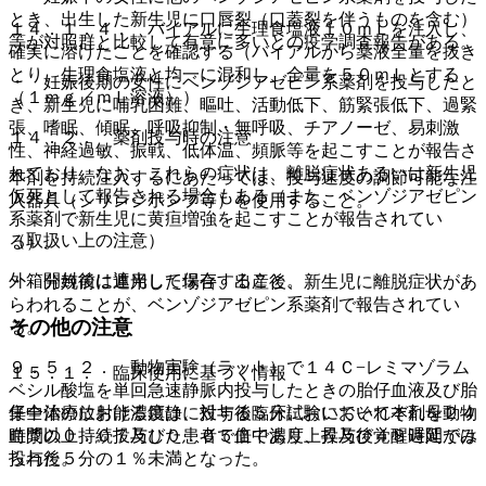
とき、出生した新生児に口唇裂（口蓋裂を伴うものを含む）
１４．１．４． バイアルに生理食塩液１０ｍＬを注入し、
等が対照群と比較して有意に多いとの疫学調査報告がある。
確実に溶けたことを確認する（バイアルから薬液全量を抜き
とり、生理食塩液と均一に混和し、全量を５０ｍＬとする
・ 妊娠後期の女性にベンゾジアゼピン系薬剤を投与したと
（１ｍｇ／ｍＬ溶液））。
き、新生児に哺乳困難、嘔吐、活動低下、筋緊張低下、過緊
張、嗜眠、傾眠、呼吸抑制・無呼吸、チアノーゼ、易刺激
１４．２． 薬剤投与時の注意
性、神経過敏、振戦、低体温、頻脈等を起こすことが報告さ
れており、なお、これらの症状は、離脱症状あるいは新生児
本剤を持続注入するにあたっては、投与速度の調節可能な注
仮死として報告される場合もある（また、ベンゾジアゼピン
入器具（シリンジポンプ等）を使用すること。
系薬剤で新生児に黄疸増強を起こすことが報告されてい
（取扱い上の注意）
る）。
外箱開封後は遮光して保存すること。
・ 分娩前に連用した場合、出産後、新生児に離脱症状があ
らわれることが、ベンゾジアゼピン系薬剤で報告されてい
その他の注意
る。
９．５．２． 動物実験（ラット）で１４Ｃ−レミマゾラム
１５．１． 臨床使用に基づく情報
ベシル酸塩を単回急速静脈内投与したときの胎仔血液及び胎
集中治療における鎮静に対する臨床試験において本剤を２４
仔全体の放射能濃度は、投与後５分においてそれぞれ母動物
時間以上持続投与した患者で血中濃度上昇及び覚醒遅延がみ
血漿の０．０７及び０．０５倍であり、投与後４８時間では
られた。
投与後５分の１％未満となった。