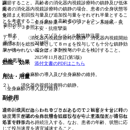
調節すること。高齢者の消化器内視鏡診療時の鎮静及び低体
麻
重者の消化器内視鏡診療時の鎮静の場合、患者の全身状態等
向
を踏まえ初回投与量及び追加投与量をそれぞれ半量とするこ
覚
とを考慮すること〔９．８高齢者の項、１７．１．２、１
全身麻酔薬 > ベンゾジアゼピン系睡眠・抗
薬効分類
７．１．３参照〕。
不安・抗痙攣薬
一般名
レミマゾラムベシル酸塩静注用
７．５． 〈消化器内視鏡診療時の鎮静〉消化器内視鏡開始
薬価
2218
円
前に本剤を総投与量として８ｍｇを投与しても十分な鎮静効
果が得られない場合は、本剤投与の中止を検討すること。
メーカー
ムンディファーマ
2025年11月改訂(第5版)
最終更新
効能・効果
添付文書のPDFはこちら
１）． 全身麻酔の導入及び全身麻酔の維持。
用法・用量
２）． 消化器内視鏡診療時の鎮静。
〈全身麻酔の導入及び維持〉
副作用
〈導入〉
次の副作用があらわれることがあるので、観察を十分に行
通常、成人には、レミマゾラムとして１２ｍｇ／ｋｇ／時の
い、異常が認められた場合には投与を中止するなど、適切な
速度で、患者の全身状態を観察しながら、意識消失が得られ
処置を行うこと。
るまで静脈内へ持続注入する。なお、患者の年齢、状態に応
じて投与速度を適宜減速すること。