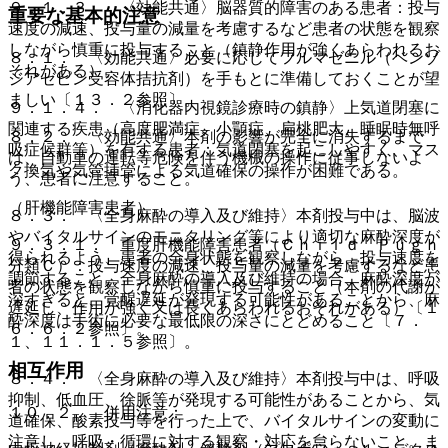
９．１．３． 〈効能共通〉脳器質的障害のある患者：投与
重要な基本的注意
速度の減速、投与量の減量を考慮するなど患者の状態を観察
しながら慎重に投与すること（鎮静作用が強くあらわれるお
８．１． 〈効能共通〉必要に応じてフルマゼニル（ベンゾ
それがある）。
ジアゼピン受容体拮抗剤）を手もとに準備しておくことが望
ましい〔１３．２参照〕。
９．１．４． 〈消化器内視鏡診療時の鎮静〉上気道閉塞に
関連する疾患（高度肥満症、小顎症、扁桃肥大、睡眠時無呼
８．２． 〈効能共通〉本剤の影響が完全に消失するまで
吸症候群等）を有する患者：気道閉塞を起こしやすく、マス
は、自動車の運転等危険を伴う機械の操作に従事しないよ
ク換気や気管挿管による気道確保の操作が困難である。
う、患者に注意すること。
（肝機能障害患者）
８．３． 〈全身麻酔の導入及び維持〉本剤投与中は、脳波
やバイタルサインのモニタリング等により適切な麻酔深度が
９．３．１． 重度肝機能障害患者（Ｃｈｉｌｄ Ｐｕｇｈ
得られるよう、患者の全身状態を観察しながら、投与速度を
分類Ｃ）：投与速度の減速、投与量の減量を考慮するなど患
調節すること。全身麻酔の導入及び維持の場合、麻酔深度が
者の状態を観察しながら慎重に投与すること（本剤の代謝が
深すぎると、覚醒遅延が発現する可能性があることから、麻
遅延し、作用が強く又は長くあらわれるおそれがある）〔１
酔深度は手術に必要な最低限の深さにとどめること〔７．
６．６．２参照〕。
１、１１．１．５参照〕。
相互作用
８．４． 〈全身麻酔の導入及び維持〉本剤投与中は、呼吸
抑制、低血圧、徐脈等が発現する可能性があることから、気
１０．２． 併用注意：
道確保、酸素投与等を行った上で、バイタルサインの変動に
注意し、呼吸・循環に対する観察・対応を怠らないこと。ま