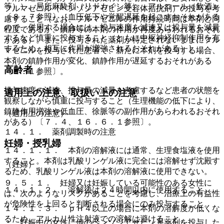
等））、局所麻酔剤（リドカイン等）、アルコール（飲酒）
フルマゼニル（ベンゾジアゼピン受容体拮抗剤）の投与を考
〔８．７参照〕［血圧低下や覚醒遅延を起こすおそれがある
慮すること（なお、フルマゼニルの作用持続時間は本剤と同
ので、併用する場合には、投与速度を減速又は投与量を減量
程度であるが、鎮静等の本剤の作用が再度あらわれるおそれ
するなど慎重に投与すること（ともに中枢神経抑制作用を有
がある）。また、投与された薬剤が特定されないままにフル
するため、相互に作用が増強されるおそれがある）］。
マゼニルを投与された患者で、新たに本剤を投与する場合、
本剤の鎮静作用が変化、鎮静作用が遅延するおそれがある
高齢者
〔８．１参照〕。
投与速度の減速、投与量の減量を考慮するなど患者の状態を
適用上の注意、取扱い上の注意
観察しながら慎重に投与すること（生理機能の低下により、
鎮静作用増強や低血圧、徐脈等の副作用があらわれるおそれ
（適用上の注意）
がある）〔７．４、１６．６．１参照〕。
１４．１． 薬剤調製時の注意
妊婦・授乳婦
１４．１．１． 本剤の溶解液には通常、生理食塩液を使用
すること。本剤は乳酸リンゲル液に完全には溶解せず沈殿す
（妊婦）
るため、乳酸リンゲル液は本剤の溶解液に使用できない。
９．５．１． 妊婦又は妊娠している可能性のある女性に
１４．１．２． 溶解後は２４時間以内に使用すること。
は、次のようなリスクがあることを考慮し、治療上の有益性
が危険性を上回ると判断される場合にのみ投与すること。
１４．１．３． ｐＨ４以上の場合に本剤の溶解度が低くな
るため、アルカリ性注射液での溶解は避けること。
・ 妊娠中の女性に他のベンゾジアゼピン系薬剤を投与した