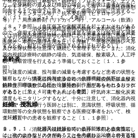
中枢神経抑制剤（麻酔剤・鎮静剤（プロポフォール、デクス
た、全身麻酔の導入及び維持の場合、手術後は患者が完全に
メデトミジン、ケタミン、セボフルラン等）、麻薬性鎮痛剤
回復するまで管理下に置き、呼吸・循環の管理に注意するこ
（レミフェンタニル等）、抗不安剤等（ヒドロキシジン
と〔１１．１．２−１１．１．４参照〕。
等））、局所麻酔剤（リドカイン等）、アルコール（飲酒）
〔８．７参照〕［血圧低下や覚醒遅延を起こすおそれがある
８．５． 〈消化器内視鏡診療時の鎮静〉本剤の投与に際し
ので、併用する場合には、投与速度を減速又は投与量を減量
ては消化器内視鏡診療時の鎮静における患者管理に熟練した
するなど慎重に投与すること（ともに中枢神経抑制作用を有
医師が、本剤の薬理作用を正しく理解し、患者の鎮静レベル
するため、相互に作用が増強されるおそれがある）］。
及び全身状態を注意深く継続して管理すること。また、消化
器内視鏡診療時の鎮静の場合、気道確保、酸素吸入、人工呼
高齢者
吸、循環管理を行えるよう準備しておくこと〔１．１参
照〕。
投与速度の減速、投与量の減量を考慮するなど患者の状態を
観察しながら慎重に投与すること（生理機能の低下により、
８．６． 〈消化器内視鏡診療時の鎮静〉経皮的動脈血酸素
鎮静作用増強や低血圧、徐脈等の副作用があらわれるおそれ
飽和度、呼吸数、心拍数（脈拍数）、血圧等をモニタリング
がある）〔７．４、１６．６．１参照〕。
することに加え、可能であれば心電図、呼気終末二酸化炭素
濃度もモニタリングするなど、十分に注意して、消化器内視
妊婦・授乳婦
鏡検査・処置を行う医師とは別に、意識状態、呼吸状態、循
環動態等の全身状態を観察できる医療従事者をおいて、検
（妊婦）
査・処置中の患者を観察すること〔１．１参照〕。
９．５．１． 妊婦又は妊娠している可能性のある女性に
８．７． 〈消化器内視鏡診療時の鎮静〉本剤と鎮痛薬若し
は、次のようなリスクがあることを考慮し、治療上の有益性
くは他の鎮静薬との併用時、又は他の鎮静薬へ切り替える場