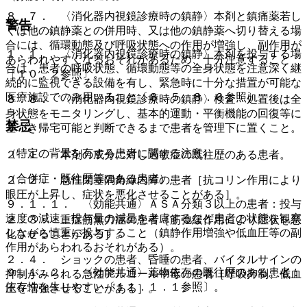
８．７． 〈消化器内視鏡診療時の鎮静〉本剤と鎮痛薬若し
警告
くは他の鎮静薬との併用時、又は他の鎮静薬へ切り替える場
合には、循環動態及び呼吸状態への作用が増強し、副作用が
１．１． 〈消化器内視鏡診療時の鎮静〉本剤を投与する場
あらわれやすくなるおそれがあるため、十分注意すること
合は、患者の呼吸状態、循環動態等の全身状態を注意深く継
〔１０．２参照〕。
続的に監視できる設備を有し、緊急時に十分な措置が可能な
医療施設でのみ用いること〔８．５、８．６参照〕。
８．８． 〈消化器内視鏡診療時の鎮静〉検査・処置後は全
身状態をモニタリングし、基本的運動・平衡機能の回復等に
禁忌
基づき帰宅可能と判断できるまで患者を管理下に置くこと。
（特定の背景を有する患者に関する注意）
２．１． 本剤の成分に対し過敏症の既往歴のある患者。
（合併症・既往歴等のある患者）
２．２． 急性閉塞隅角緑内障の患者［抗コリン作用により
眼圧が上昇し、症状を悪化させることがある］。
９．１．１． 〈効能共通〉ＡＳＡ分類３以上の患者：投与
速度の減速、投与量の減量を考慮するなど患者の状態を観察
２．３． 重症筋無力症の患者［筋弛緩作用により症状を悪
しながら慎重に投与すること（鎮静作用増強や低血圧等の副
化させることがある］。
作用があらわれるおそれがある）。
２．４． ショックの患者、昏睡の患者、バイタルサインの
９．１．２． 〈効能共通〉薬物依存の既往歴のある患者：
抑制がみられる急性アルコール中毒の患者［呼吸抑制、低血
依存性を生じやすい〔１１．１．１参照〕。
圧を増強させることがある］。