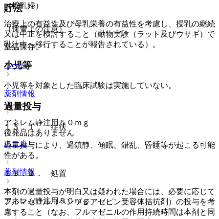
（授乳婦）
貯法
治療上の有益性及び母乳栄養の有益性を考慮し、授乳の継続
（保管上の注意）
又は中止を検討すること（動物実験（ラット及びウサギ）で
乳汁中へ移行することが報告されている）。
室温保存。
小児等
ホーム
小児等を対象とした臨床試験は実施していない。
薬剤情報
過量投与
アネレム静注用５０ｍｇ
１３．１． 症状
後発品はありません
ホーム
過量投与により、過鎮静、傾眠、錯乱、昏睡等が起こる可能
性がある。
薬剤情報
１３．２． 処置
本剤の過量投与が明白又は疑われた場合には、必要に応じて
アネレム静注用５０ｍｇ
フルマゼニル（ベンゾジアゼピン受容体拮抗剤）の投与を考
慮すること（なお、フルマゼニルの作用持続時間は本剤と同