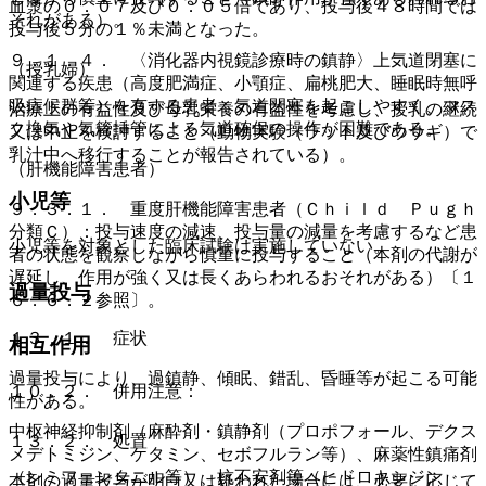
血漿の０．０７及び０．０５倍であり、投与後４８時間では
それがある）。
投与後５分の１％未満となった。
９．１．４． 〈消化器内視鏡診療時の鎮静〉上気道閉塞に
（授乳婦）
関連する疾患（高度肥満症、小顎症、扁桃肥大、睡眠時無呼
吸症候群等）を有する患者：気道閉塞を起こしやすく、マス
治療上の有益性及び母乳栄養の有益性を考慮し、授乳の継続
ク換気や気管挿管による気道確保の操作が困難である。
又は中止を検討すること（動物実験（ラット及びウサギ）で
乳汁中へ移行することが報告されている）。
（肝機能障害患者）
小児等
９．３．１． 重度肝機能障害患者（Ｃｈｉｌｄ Ｐｕｇｈ
分類Ｃ）：投与速度の減速、投与量の減量を考慮するなど患
小児等を対象とした臨床試験は実施していない。
者の状態を観察しながら慎重に投与すること（本剤の代謝が
遅延し、作用が強く又は長くあらわれるおそれがある）〔１
過量投与
６．６．２参照〕。
１３．１． 症状
相互作用
過量投与により、過鎮静、傾眠、錯乱、昏睡等が起こる可能
１０．２． 併用注意：
性がある。
中枢神経抑制剤（麻酔剤・鎮静剤（プロポフォール、デクス
１３．２． 処置
メデトミジン、ケタミン、セボフルラン等）、麻薬性鎮痛剤
（レミフェンタニル等）、抗不安剤等（ヒドロキシジン
本剤の過量投与が明白又は疑われた場合には、必要に応じて