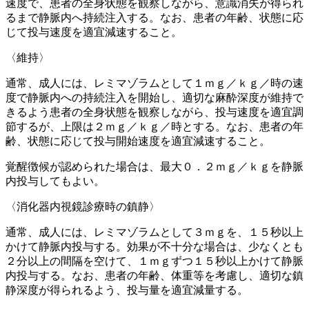
速度で、患者の全身状態を観察しながら、意識消失が得られ
るまで静脈内へ持続注入する。なお、患者の年齢、状態に応
じて投与速度を適宜減速すること。
〈維持〉
通常、成人には、レミマゾラムとして１ｍｇ／ｋｇ／時の速
度で静脈内への持続注入を開始し、適切な麻酔深度が維持で
きるよう患者の全身状態を観察しながら、投与速度を適宜調
節するが、上限は２ｍｇ／ｋｇ／時とする。なお、患者の年
齢、状態に応じて投与開始速度を適宜減速すること。
覚醒徴候が認められた場合は、最大０．２ｍｇ／ｋｇを静脈
内投与してもよい。
〈消化器内視鏡診療時の鎮静〉
通常、成人には、レミマゾラムとして３ｍｇを、１５秒以上
かけて静脈内投与する。効果が不十分な場合は、少なくとも
２分以上の間隔を空けて、１ｍｇずつ１５秒以上かけて静脈
内投与する。なお、患者の年齢、体重等を考慮し、適切な鎮
静深度が得られるよう、投与量を適宜減量する。