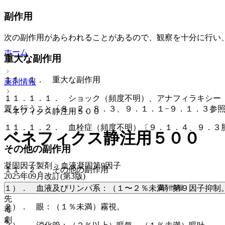
副作用
次の副作用があらわれることがあるので、観察を十分に行い
ホーム
重大な副作用
１１．１． 重大な副作用
薬剤情報
１１．１．１． ショック（頻度不明）、アナフィラキシー
置を行うこと〔８．２、８．３、９．１．１−９．１．３参
ベネフィクス静注用５００
１１．１．２． 血栓症（頻度不明）〔９．１．４、９．３
ベネフィクス静注用５００
その他の副作用
凝固因子製剤 > 血液凝固第9因子
１１．２． その他の副作用
2025年09月改訂(第3版)
薬剤情報
１）． 血液及びリンパ系：（１〜２％未満）第９因子抑制
先
２）． 眼：（１％未満）霧視。
毒
劇