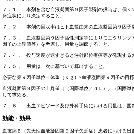
７．１． 本剤を含む血液凝固第９因子製剤の投与は、個々
床症状により決定すること。
７．２． 本剤の回収率はヒト血漿由来の血液凝固第９因子
７．３． 血液凝固第９因子活性測定等によりモニタリング
因子の上昇値等）を考慮し、用量を調節すること。
７．４． 投与速度が速すぎると注射部位疼痛等が発現する
７．５． 用量は、次に基づいて算出すること。
必要な第９因子単位＝体重（ｋｇ）×血液凝固第９因子の目
血液凝固第９因子の上昇値［（国際単位／ｄＬ）／（国際単
して求める。
７．６． 出血エピソード及び外科手術における用量は、国
効能・効果
血友病Ｂ（先天性血液凝固第９因子欠乏症）患者における出