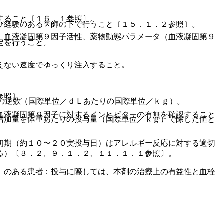
すること〔１６．１参照〕。
び経験のある医師の下で行うこと〔１５．１．２参照〕。
、血液凝固第９因子活性、薬物動態パラメータ（血液凝固第９
定を行うこと。
えない速度でゆっくり注入すること。
参照〕。
の逆数（国際単位／ｄＬあたりの国際単位／ｋｇ）。
血液凝固第９因子に対するインヒビターの有無を確認すること
増加量を体重あたりの投与量（国際単位／ｋｇ）で除した値と
初期（約１０〜２０実投与日）はアレルギー反応に対する適切
る）〔８．２、９．１．２、１１．１．１参照〕。
）のある患者：投与に際しては、本剤の治療上の有益性と血栓
〕。