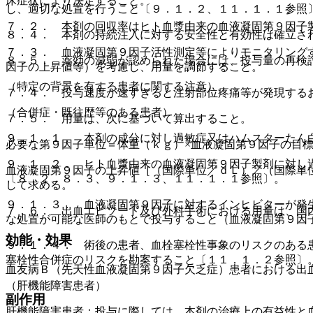
床症状により決定すること。
し、適切な処置を行うこと〔９．１．２、１１．１．１参照
７．２． 本剤の回収率はヒト血漿由来の血液凝固第９因子
８．４． 本剤の持続注入に対する安全性と有効性は確立さ
７．３． 血液凝固第９因子活性測定等によりモニタリング
８．５． 薬効の減弱が認められた場合には、投与量の再検
因子の上昇値等）を考慮し、用量を調節すること。
（特定の背景を有する患者に関する注意）
７．４． 投与速度が速すぎると注射部位疼痛等が発現する
（合併症・既往歴等のある患者）
７．５． 用量は、次に基づいて算出すること。
９．１．１． 本剤の成分に対し過敏症又はハムスターたん
必要な第９因子単位＝体重（ｋｇ）×血液凝固第９因子の目
９．１．２． ヒト血漿由来の血液凝固第９因子製剤に対し
血液凝固第９因子の上昇値［（国際単位／ｄＬ）／（国際単
〔８．２、８．３、９．１．３、１１．１．１参照〕。
して求める。
９．１．３． 血液凝固第９因子に対するインヒビターが発
７．６． 出血エピソード及び外科手術における用量は、国
な処置が可能な医師のもとで投与すること（血液凝固第９因
効能・効果
９．１．４． 術後の患者、血栓塞栓性事象のリスクのある
塞栓性合併症のリスクを勘案すること〔１１．１．２参照〕
血友病Ｂ（先天性血液凝固第９因子欠乏症）患者における出
（肝機能障害患者）
副作用
肝機能障害患者：投与に際しては、本剤の治療上の有益性と