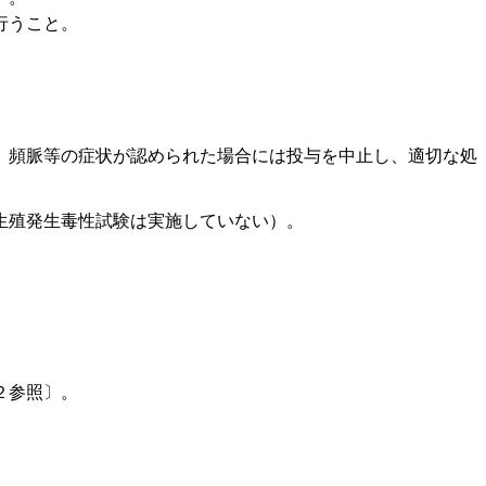
行うこと。
、頻脈等の症状が認められた場合には投与を中止し、適切な処
生殖発生毒性試験は実施していない）。
２参照〕。