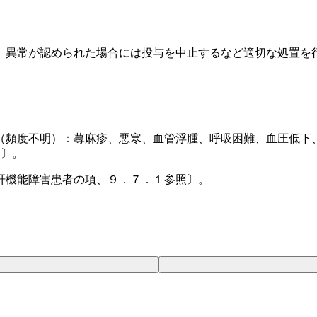
、異常が認められた場合には投与を中止するなど適切な処置を
（頻度不明）：蕁麻疹、悪寒、血管浮腫、呼吸困難、血圧低下
照〕。
肝機能障害患者の項、９．７．１参照〕。
。