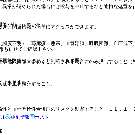
、異常が認められた場合には投与を中止するなど適切な処置を
機能が低下している）。
でき、関連情報へ簡単にアクセスができます。
（頻度不明）：蕁麻疹、悪寒、血管浮腫、呼吸困難、血圧低下
報も併せてご確認下さい。
照〕。
肝機能障害患者の項、９．７．１参照〕。
性が危険性を上まわると判断される場合にのみ投与すること（
ではありません。
又は中止を検討すること。
。
益性と血栓塞栓性合併症のリスクを勘案すること〔１１．１．
アル
薬剤情報
ポスト
痛。