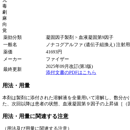
毒
劇
麻
向
覚
薬効分類
凝固因子製剤 > 血液凝固第9因子
一般名
ノナコグアルファ (遺伝子組換え) 注射用
薬価
41693
円
メーカー
ファイザー
2025年09月改訂(第3版)
最終更新
添付文書のPDFはこちら
用法・用量
本剤は製剤に添付された溶解液を全量用いて溶解し、数分か
た、次回以降は患者の状態、血液凝固第９因子の上昇値［（
用法・用量に関連する注意
（用法及び用量に関連する注意）