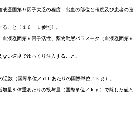
血液凝固第９因子欠乏の程度、出血の部位と程度及び患者の臨
すること〔１６．１参照〕。
、血液凝固第９因子活性、薬物動態パラメータ（血液凝固第９
えない速度でゆっくり注入すること。
の逆数（国際単位／ｄＬあたりの国際単位／ｋｇ）。
増加量を体重あたりの投与量（国際単位／ｋｇ）で除した値と