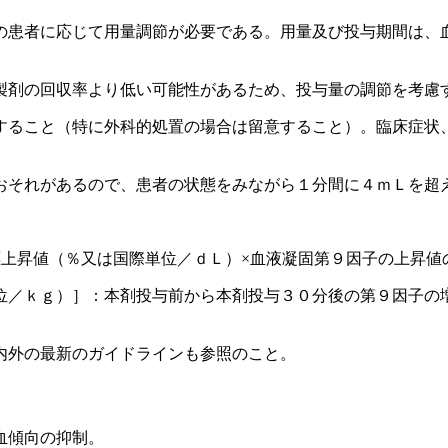
の患者に応じて用量調節が必要である。用量及び投与期間は、
製剤の回収率より低い可能性があるため、投与量の調節を考慮
すること（特に外科的処置の場合は留意すること）。臨床症状
おそれがあるので、患者の状態をみながら１分間に４ｍＬを超
標上昇値（％又は国際単位／ｄＬ）×血液凝固第９因子の上昇値
位／ｋｇ）］：本剤投与前から本剤投与３０分後の第９因子の
内外の最新のガイドラインも参照のこと。
血傾向の抑制。