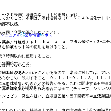
１〜２％未満）味覚異常、（１％未満）振戦。
しておくこと。本剤は、添付溶解液（０．２３４％塩化ナトリ
胸部不快感。
た、同じ容器で混合しないこと）。
巣炎。
Rマニュアル
薬剤情報
ポスト
ｙｌｈｅｘｙｌ）ｐｈｔｈａｌａｔｅ；フタル酸ジ−（２−エ
、悪寒、静脈炎。
含む輸液セット等の使用を避けること。
後３時間以内に使用すること。
とで開始すること。
で使用しないこと。
ではありません。
ギー反応があらわれることがあるので、患者に対しては、アレ
あらかじめ、説明すること〔９．１．１−９．１．３、１１．
に赤血球凝集が起きたとの報告がある。これに関連する有害事
ター発生するおそれがある。
に赤血球凝集が認められた場合には全て（チューブ、シリンジ
インヒビター発生を疑い、血液凝固第９因子回収率や血液凝固
〕。
れていないため、持続注入の際は、血友病治療に十分な知識及