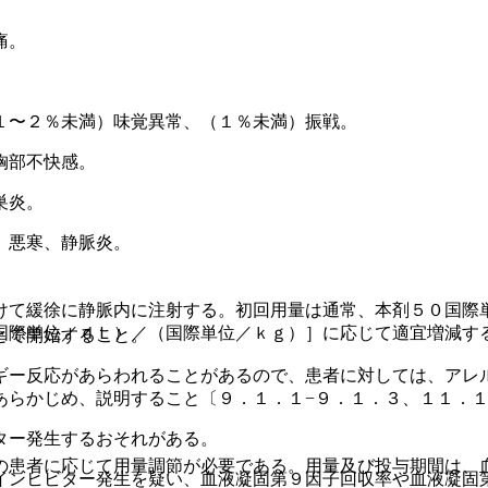
痛。
１〜２％未満）味覚異常、（１％未満）振戦。
胸部不快感。
巣炎。
、悪寒、静脈炎。
けて緩徐に静脈内に注射する。初回用量は通常、本剤５０国際
国際単位／ｄＬ）／（国際単位／ｋｇ）］に応じて適宜増減す
とで開始すること。
ギー反応があらわれることがあるので、患者に対しては、アレ
あらかじめ、説明すること〔９．１．１−９．１．３、１１．
ター発生するおそれがある。
の患者に応じて用量調節が必要である。用量及び投与期間は、
インヒビター発生を疑い、血液凝固第９因子回収率や血液凝固