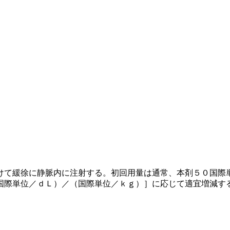
けて緩徐に静脈内に注射する。初回用量は通常、本剤５０国際
国際単位／ｄＬ）／（国際単位／ｋｇ）］に応じて適宜増減す