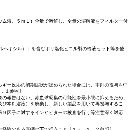
ウム液、５ｍＬ）全量で溶解し、全量の溶解液をフィルター付
チルヘキシル）］を含むポリ塩化ビニル製の輸液セット等を使
ルギー反応の初期症状が認められた場合には、本剤の投与を中
１．１参照〕。
象の報告はない。赤血球凝集の可能性を最小限に抑えるため、
及び本剤溶液）を廃棄し、新しい製品を用いて再投与するこ
第９因子に対するインヒビターの検査を行う等注意深く対応
び経験のある医師の下で行うこと〔１５．１．２参照〕。