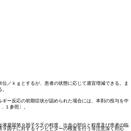
単位／ｋｇとするが、患者の状態に応じて適宜増減できる。ま
る。
ルギー反応の初期症状が認められた場合には、本剤の投与を中
１．１参照〕。
血液凝固第９因子欠乏の程度、出血の部位と程度及び患者の臨
第９因子に対するインヒビターの検査を行う等注意深く対応