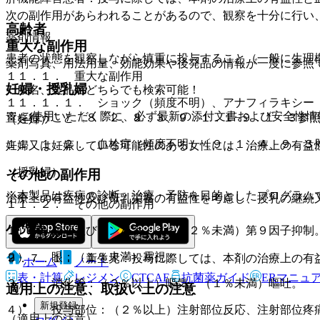
次の副作用があらわれることがあるので、観察を十分に行い
高齢者
薬剤情報
重大な副作用
患者の状態を観察しながら慎重に投与すること（一般に生理
薬剤写真、用法用量、効能効果や後発品の情報が一度に参照
１１．１． 重大な副作用
妊婦・授乳婦
一般名、製品名どちらでも検索可能！
１１．１．１． ショック（頻度不明）、アナフィラキシー
※ ご使用いただく際に、必ず最新の添付文書および安全性情
置を行うこと〔８．２、８．３、９．１．１−９．１．３参
（妊婦）
１１．１．２． 血栓症（頻度不明）〔９．１．４、９．３
妊婦又は妊娠している可能性のある女性には、治療上の有益
（授乳婦）
その他の副作用
※本製品は疾病の診断・治療・予防を目的としたプログラム
治療上の有益性及び母乳栄養の有益性を考慮し、授乳の継続
１１．２． その他の副作用
小児等
１）． 血液及びリンパ系：（１〜２％未満）第９因子抑制
２）． 眼：（１％未満）霧視。
９．７．１． 新生児：投与に際しては、本剤の治療上の有
ホーム
ノート
表・計算
レジメン
CTCAE
抗菌薬ガイド
ERマニュ
３）． 消化管：（２％以上）嘔気、（１％未満）嘔吐。
適用上の注意、取扱い上の注意
新規登録
４）． 投与部位：（２％以上）注射部位反応、注射部位疼
（適用上の注意）