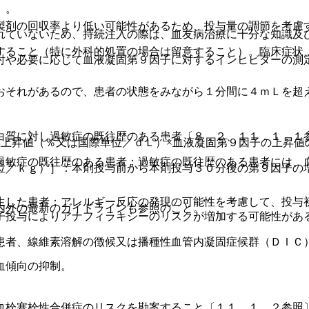
〕。
製剤の回収率より低い可能性があるため、投与量の調節を考慮
れていないため、持続注入の際は、血友病治療に十分な知識及
すること（特に外科的処置の場合は留意すること）。臨床症状
討や必要に応じて血液凝固第９因子に対するインヒビターの測
おそれがあるので、患者の状態をみながら１分間に４ｍＬを超
白質に対し過敏症の既往歴のある患者〔８．２、１１．１．１
標上昇値（％又は国際単位／ｄＬ）×血液凝固第９因子の上昇値
過敏症の既往歴のある患者：過敏症の既往歴のある患者には、
位／ｋｇ）］：本剤投与前から本剤投与３０分後の第９因子の
生した患者：アレルギー反応の発現の可能性を考慮して、投与
内外の最新のガイドラインも参照のこと。
子投与によりアナフィラキシーのリスクが増加する可能性があ
患者、線維素溶解の徴候又は播種性血管内凝固症候群（ＤＩＣ
。
血傾向の抑制。
血栓塞栓性合併症のリスクを勘案すること〔１１．１．２参照