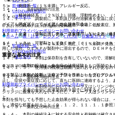
ログイン
監修医師一覧
５）． 免疫系：（１％未満）アレルギー反応。
１４．１． 薬剤調製時の注意
UpToDate特別割引
６）． 精神神経系：（２％以上）頭痛、浮動性めまい、（
運営会社
１４．１．１． 調製前に、本剤及び添付溶解液を室温に戻
バイアルアダプターでバイアルから抜き取ること。
７）． 呼吸器：（１％未満）呼吸困難、咳嗽、低酸素症、
© 2021 HOKUTO Inc. All rights reserved.
利用規約
プライバシーポリシー
お問い合わせ
１４．１．２． 他剤と同じチューブを使用しないこと（ま
８）． 皮膚：（２％以上）発疹、蕁麻疹、（１％未満）蜂
ホーム
表・計算
レジメン
CTCAE
抗菌薬ガイド
E
１４．１．３． 可塑剤としてＤＥＨＰ［ｄｉ−（２−ｅｔｈ
９）． その他：（１〜２％未満）潮紅、（１％未満）発熱
監修医師一覧
用した場合、ＤＥＨＰが製剤中に溶出するので、ＤＥＨＰを
UpToDate特別割引
重要な基本的注意
運営会社
１４．１．４． 本剤は保存剤を含有していないので、溶解
８．１． 本剤の投与は、血友病の治療経験をもつ医師のも
© 2021 HOKUTO Inc. All rights reserved.
１４．１．５． 使用後の残液は細菌汚染のおそれがあるの
※本製品は疾病の診断・治療・予防を目的としたプログラム
８．２． 本剤の投与によりアナフィラキシーを含むアレル
１４．２． 薬剤投与時の注意
止し、症状や重症度に応じて、直ちに医師に連絡するよう、
利用規約
プライバシーポリシー
お問い合わせ
１４．２．１． 本剤投与においてチューブ又はシリンジ中
８．３． 患者の血中に血液凝固第９因子に対するインヒビ
シリンジに血液を入れないようにし、チューブ又はシリンジ
と。
本剤を投与しても予想した止血効果が得られない場合には、
し、適切な処置を行うこと〔９．１．２、１１．１．１参照
１４．３． 薬剤交付時の注意
８．４． 本剤の持続注入に対する安全性と有効性は確立さ