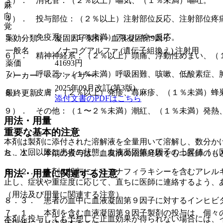
３）． 消化管：（２％以上）嘔気、（１％未満）嘔吐。
麻
向
４）． 投与部位：（２％以上）注射部位反応、注射部位疼
覚
５）． 免疫系：（１％未満）アレルギー反応。
薬効分類
凝固因子製剤 > 血液凝固第9因子
一般名
ノナコグアルファ (遺伝子組換え) 注射用
６）． 精神神経系：（２％以上）頭痛、浮動性めまい、（
薬価
41693
円
７）． 呼吸器：（１％未満）呼吸困難、咳嗽、低酸素症、
メーカー
ファイザー
2025年09月改訂(第3版)
８）． 皮膚：（２％以上）発疹、蕁麻疹、（１％未満）蜂
最終更新
添付文書のPDFはこちら
９）． その他：（１〜２％未満）潮紅、（１％未満）発熱
用法・用量
重要な基本的注意
本剤は製剤に添付された溶解液を全量用いて溶解し、数分か
た、次回以降は患者の状態、血液凝固第９因子の上昇値［（
８．１． 本剤の投与は、血友病の治療経験をもつ医師のも
８．２． 本剤の投与によりアナフィラキシーを含むアレル
用法・用量に関連する注意
止し、症状や重症度に応じて、直ちに医師に連絡するよう、
（用法及び用量に関連する注意）
８．３． 患者の血中に血液凝固第９因子に対するインヒビ
７．１． 本剤を含む血液凝固第９因子製剤の投与は、個々
本剤を投与しても予想した止血効果が得られない場合には、