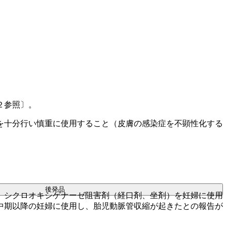
２参照〕。
を十分行い慎重に使用すること（皮膚の感染症を不顕性化する
後発品
。シクロオキシゲナーゼ阻害剤（経口剤、坐剤）を妊婦に使用
中期以降の妊婦に使用し、胎児動脈管収縮が起きたとの報告が