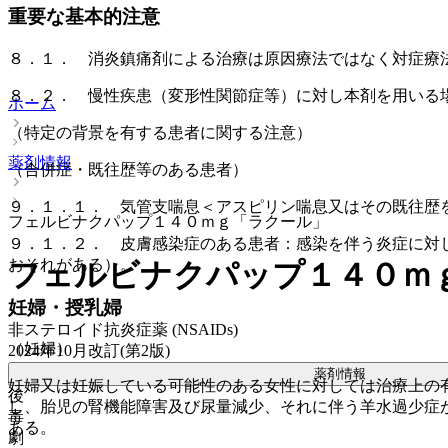
重要な基本的注意
８．１． 消炎鎮痛剤による治療は原因療法ではなく対症療
８．２． 慢性疾患（変形性関節症等）に対し本剤を用いる
ホーム
（特定の背景を有する患者に関する注意）
薬剤情報
（合併症・既往歴等のある患者）
９．１．１． 気管支喘息＜アスピリン喘息又はその既往歴
フェルビナクパップ１４０ｍｇ「ラクール」
９．１．２． 皮膚感染症のある患者：感染を伴う炎症に対
おそれがある）。
フェルビナクパップ１４０ｍ
妊婦・授乳婦
非ステロイド抗炎症薬 (NSAIDs)
（妊婦）
2024年10月改訂(第2版)
薬剤情報
妊婦又は妊娠している可能性のある女性に対しては治療上の
後
し、胎児の腎機能障害及び尿量減少、それに伴う羊水過少症
毒
ある。
劇