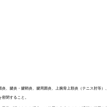
囲炎、腱炎・腱鞘炎、腱周囲炎、上腕骨上顆炎（テニス肘等）
を密閉すること。