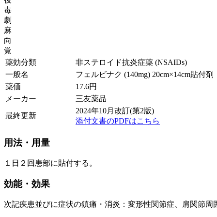
毒
劇
麻
向
覚
薬効分類
非ステロイド抗炎症薬 (NSAIDs)
一般名
フェルビナク (140mg) 20cm×14cm貼付剤
薬価
17.6
円
メーカー
三友薬品
2024年10月改訂(第2版)
最終更新
添付文書のPDFはこちら
用法・用量
１日２回患部に貼付する。
効能・効果
次記疾患並びに症状の鎮痛・消炎：変形性関節症、肩関節周