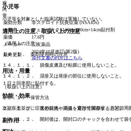
麻
小児等
向
覚
小児等を対象とした臨床試験は実施していない。
薬効分類
非ステロイド抗炎症薬 (NSAIDs)
一般名
フェルビナク (140mg) 20cm×14cm貼付剤
適用上の注意、取扱い上の注意
薬価
17.6
円
（適用上の注意）
メーカー
三友薬品
2024年10月改訂(第2版)
１４．１． 薬剤使用時の注意
最終更新
添付文書のPDFはこちら
１４．１．１． 損傷皮膚及び粘膜に使用しないこと。
用法・用量
１４．１．２． 湿疹又は発疹の部位に使用しないこと。
１日２回患部に貼付する。
（取扱い上の注意）
効能・効果
２０．１． 保管方法
次記疾患並びに症状の鎮痛・消炎：変形性関節症、肩関節周
２０．１．１． 直射日光や高温を避けて保存すること。
２０．１．２． 開封後は、開封口のチャックを合わせて袋
副作用