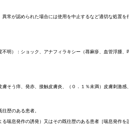
、異常が認められた場合には使用を中止するなど適切な処置を
度不明）：ショック、アナフィラキシー（蕁麻疹、血管浮腫、
皮膚そう痒、発赤、接触皮膚炎、（０．１％未満）皮膚刺激感
既往歴のある患者。
よる喘息発作の誘発）又はその既往歴のある患者［喘息発作を