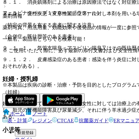
８．１． 消炎鎮痛剤による治療は原因療法ではなく対症療
フェルビナクパップ１４０ｍｇ「ラクール」
８．２． 慢性疾患（変形性関節症等）に対し本剤を用いる
薬剤情報
（特定の背景を有する患者に関する注意）
薬剤写真、用法用量、効能効果や後発品の情報が一度に参照
（合併症・既往歴等のある患者）
一般名、製品名どちらでも検索可能！
９．１．１． 気管支喘息＜アスピリン喘息又はその既往歴
※ ご使用いただく際に、必ず最新の添付文書および安全性情
９．１．２． 皮膚感染症のある患者：感染を伴う炎症に対
おそれがある）。
妊婦・授乳婦
※本製品は疾病の診断・治療・予防を目的としたプログラム
（妊婦）
妊婦又は妊娠している可能性のある女性に対しては治療上の
し、胎児の腎機能障害及び尿量減少、それに伴う羊水過少症
ホーム
ノート
ある。
表・計算
レジメン
CTCAE
抗菌薬ガイド
ERマニュ
小児等
新規登録