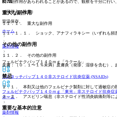
貯法
次の副作用があらわれることがあるので、観察を十分に行い
（保管上の注意）
重大な副作用
室温保存。
１１．１． 重大な副作用
ホーム
１１．１．１． ショック、アナフィラキシー（いずれも頻
その他の副作用
薬剤情報
１１．２． その他の副作用
フェルビナクパップ１４０ｍｇ「ラクール」
皮膚：（０．１〜１％未満）皮膚炎（発疹、湿疹を含む）、
禁忌
セルタッチパップ１４０
非ステロイド抗炎症薬 (NSAIDs)
２．１． 本剤又は他のフェルビナク製剤に対して過敏症の
フェルビナクパップ１４０ｍｇ「東光」
非ステロイド抗炎症薬 (
２．２． アスピリン喘息（非ステロイド性消炎鎮痛剤等に
ホーム
重要な基本的注意
薬剤情報