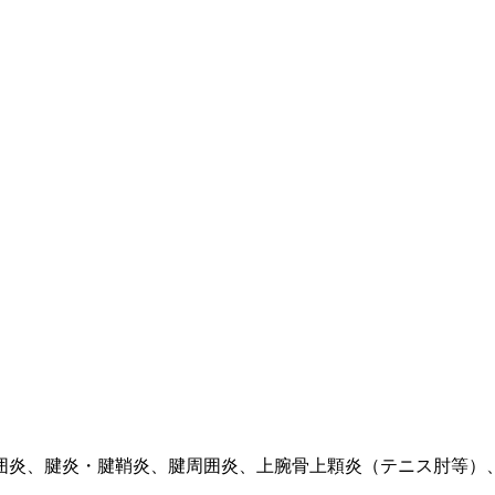
囲炎、腱炎・腱鞘炎、腱周囲炎、上腕骨上顆炎（テニス肘等）