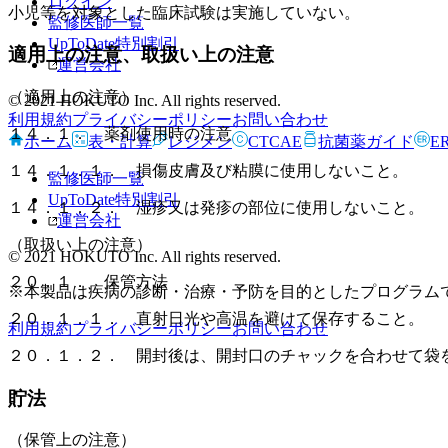
ログイン
小児等を対象とした臨床試験は実施していない。
監修医師一覧
UpToDate特別割引
適用上の注意、取扱い上の注意
運営会社
（適用上の注意）
© 2021 HOKUTO Inc. All rights reserved.
利用規約
プライバシーポリシー
お問い合わせ
１４．１． 薬剤使用時の注意
ホーム
表・計算
レジメン
CTCAE
抗菌薬ガイド
E
１４．１．１． 損傷皮膚及び粘膜に使用しないこと。
監修医師一覧
UpToDate特別割引
１４．１．２． 湿疹又は発疹の部位に使用しないこと。
運営会社
（取扱い上の注意）
© 2021 HOKUTO Inc. All rights reserved.
２０．１． 保管方法
※本製品は疾病の診断・治療・予防を目的としたプログラム
２０．１．１． 直射日光や高温を避けて保存すること。
利用規約
プライバシーポリシー
お問い合わせ
２０．１．２． 開封後は、開封口のチャックを合わせて袋
貯法
（保管上の注意）