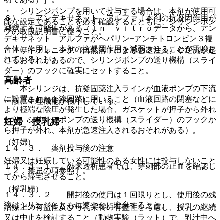
・ シリンジポンプを用いて投与する場合は、本剤が使用可
６）． アンデキサネット アルファ［本剤の抗凝固作用が
能な設定であることを必ず確認するとともに、シリンジポン
減弱する可能性がある（Ｉｎ ｖｉｔｒｏデータから、アン
プの取扱説明書に従うこと。
デキサネット アルファがヘパリン−アンチトロンビン３複
合体に作用し、本剤の抗凝固作用を減弱させることが示唆さ
・ サイフォニング（自然落下による急速注入）や逆流が起
れている）］。
こるおそれがあるので、シリンジポンプの送り機構（スライ
ダー）のフックに確実にセットすること。
高齢者
・ 本シリンジは、抗凝固薬注入ラインが血液ポンプの下流
に設置された血液回路に用いること（血液回路の閉塞などに
一般に生理機能が低下している。
より極端な陰圧が発生した場合、ガスケットが押子から外れ
たり、シリンジポンプの送り機構（スライダー）のフックか
妊婦・授乳婦
ら押子が外れ、本剤が急速注入されるおそれがある）。
（妊婦）
１４．３． 薬剤投与後の注意
妊婦又は妊娠している可能性のある女性には投与しないこと
１４．３．１． 外来透析患者では、穿刺部の止血を確認し
〔２．禁忌の項参照〕。
てから帰宅させること。
（授乳婦）
１４．３．２． 開封後の使用は１回限りとし、使用後の残
液はシリンジとともに速やかに廃棄すること。
治療上の有益性及び母乳栄養の有益性を考慮し、授乳の継続
又は中止を検討すること（動物実験（ラット）で、乳汁中へ