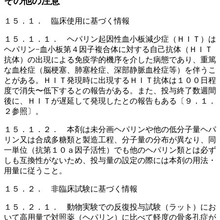
その他の注意
１５．１． 臨床使用に基づく情報
１５．１．１． ヘパリン起因性血小板減少症（ＨＩＴ）は
ヘパリン−血小板第４因子複合体に対する自己抗体（ＨＩＴ
抗体）の出現による免疫学的機序を介した病態であり、重篤
な血栓症（脳梗塞、肺塞栓症、深部静脈血栓症等）を伴うこ
とがある。ＨＩＴ発現時に出現するＨＩＴ抗体は１００日程
度で消失〜低下するとの報告がある。また、投与終了数週間
後に、ＨＩＴが遅延して発現したとの報告もある〔９．１．
２参照〕。
１５．１．２． 本剤は未分画ヘパリンや他の低分子量ヘパ
リン又は合成多糖類と製造工程、分子量の分布が異なり、同
一単位（抗第１０ａ因子活性）でも他のヘパリン類とは必ず
しも互換性がないため、投与量の設定の際には本剤の用法・
用量に従うこと。
１５．２． 非臨床試験に基づく情報
１５．２．１． 動物実験での反復投与試験（ラット）にお
いて高用量で対照薬（ヘパリン）に比べて軽度の骨多孔症が