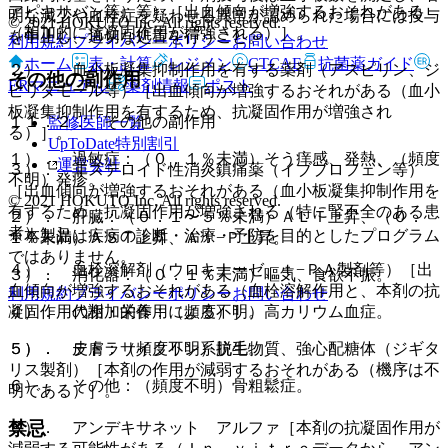
アピキサバン等）等）［出血傾向が増強するおそれがある
明な減少や血栓症を疑わせる異常が認められた場合には投与
© 2021 HOKUTO Inc. All rights reserved.
（相加的に抗凝固作用が増強される）］。
を中止し、適切な処置を行うこと。
利用規約
プライバシーポリシー
お問い合わせ
ホーム
表・計算
レジメン
CTCAE
抗菌薬ガイド
２）． 血小板凝集抑制作用を有する薬剤（アスピリン、ジ
その他の副作用
ERマニュアル
薬剤情報
ポスト
ピリダモール等）［出血傾向が増強するおそれがある（血小
板凝集抑制作用を有するため、抗凝固作用が増強され
１１．２． その他の副作用
監修医師一覧
る）］。
UpToDate特別割引
１）． 過敏症：（０．１％未満）そう痒感、発熱、（頻度
運営会社
３）． 非ステロイド性消炎鎮痛薬（イブプロフェン等）
不明）発疹。
［出血傾向が増強するおそれがある（血小板凝集抑制作用を
© 2021 HOKUTO Inc. All rights reserved.
有するため、抗凝固作用が増強される（特に腎不全のある患
２）． 肝臓：（０．１〜５％未満）ＡＬＴ上昇、（０．
者））］。
※本製品は疾病の診断・治療・予防を目的としたプログラム
１％未満）ＡＳＴ上昇、Ａｌ−Ｐ上昇。
ではありません。
４）． 血栓溶解剤（ウロキナーゼ、ｔ−ＰＡ製剤等）［出
３）． 消化器：（０．１％未満）嘔気、食欲不振。
血傾向が増強するおそれがある（血栓溶解作用と、本剤の抗
利用規約
プライバシーポリシー
お問い合わせ
４）． 代謝・栄養：（頻度不明）高カリウム血症。
凝固作用の相加的作用による）］。
５）． 皮膚：（頻度不明）脱毛。
５）． テトラサイクリン系抗生物質、強心配糖体（ジギタ
リス製剤）［本剤の作用が減弱するおそれがある（機序は不
６）． その他：（頻度不明）骨粗鬆症。
明である）］。
禁忌
６）． アンデキサネット アルファ［本剤の抗凝固作用が