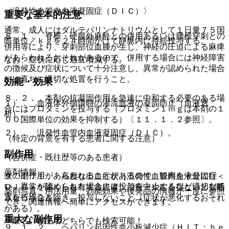
〈汎発性血管内血液凝固症（ＤＩＣ）〉
重要な基本的注意
通常、成人にはダルテパリンナトリウムとして１日量７５国
８．１． 脊椎・硬膜外麻酔との併用あるいは腰椎穿刺との
際単位／ｋｇを２４時間かけて静脈内に持続投与する。
併用等により、穿刺部位血腫が生じ、神経の圧迫による麻痺
があらわれるおそれがあるので、併用する場合には神経障害
なお、症状に応じ適宜増減する。
の徴候及び症状について十分注意し、異常が認められた場合
には直ちに適切な処置を行うこと。
効能・効果
８．２． 本剤の抗凝固作用を急速に中和する必要のある場
１）． 血液体外循環時の灌流血液の凝固防止（血液透
合にはプロタミンを投与する（プロタミン１ｍｇは本剤の１
析）。
００国際単位の効果を抑制する）〔１１．１．２参照〕。
２）． 汎発性血管内血液凝固症（ＤＩＣ）。
（特定の背景を有する患者に関する注意）
副作用
（合併症・既往歴等のある患者）
薬剤情報
次の副作用があらわれることがあるので、観察を十分に行
９．１．１． 高度な出血症状［汎発性血管内血液凝固症＜
い、異常が認められた場合には投与を中止するなど適切な処
ＤＩＣ＞を除く］を有する患者：治療上やむを得ないと判断
薬剤写真、用法用量、効能効果や後発品の情報が一度に参照
置を行うこと。
される場合を除き、投与しないこと（症状が悪化するおそれ
でき、関連情報へ簡単にアクセスができます。
がある）。
重大な副作用
一般名、製品名どちらでも検索可能！
９．１．２． ヘパリン起因性血小板減少症（ＨＩＴ：ｈｅ