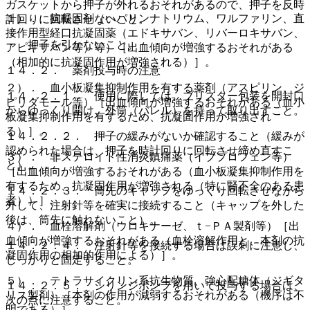
ガスケットから押子が外れるおそれがあるので、押子を反時
１）． 抗凝固剤（ヘパリンナトリウム、ワルファリン、直
計回りに回転させないこと。
接作用型経口抗凝固薬（エドキサバン、リバーロキサバン、
・ 押子を引かないこと。
アピキサバン等）等）［出血傾向が増強するおそれがある
（相加的に抗凝固作用が増強される）］。
１４．２． 薬剤投与時の注意
２）． 血小板凝集抑制作用を有する薬剤（アスピリン、ジ
１４．２．１． 使用に際しては、ブリスター包装を開封口
ピリダモール等）［出血傾向が増強するおそれがある（血小
からゆっくり開け、外筒（バレル）を持って取り出すこと。
板凝集抑制作用を有するため、抗凝固作用が増強され
る）］。
１４．２．２． 押子の緩みがないか確認すること（緩みが
認められた場合は、押子を時計回りに回転させ締め直すこ
３）． 非ステロイド性消炎鎮痛薬（イブプロフェン等）
と）。
［出血傾向が増強するおそれがある（血小板凝集抑制作用を
有するため、抗凝固作用が増強される（特に腎不全のある患
１４．２．３． 筒先のキャップをゆっくり回転させながら
者））］。
外して、注射針等を確実に接続すること（キャップを外した
後は、筒先に触れないこと）。
４）． 血栓溶解剤（ウロキナーゼ、ｔ−ＰＡ製剤等）［出
血傾向が増強するおそれがある（血栓溶解作用と、本剤の抗
１４．２．４． 注射針等を接続する場合は誤刺に注意し、
凝固作用の相加的作用による）］。
しっかりと固定すること。
５）． テトラサイクリン系抗生物質、強心配糖体（ジギタ
１４．２．５． シリンジポンプを用いて投与する場合は、
リス製剤）［本剤の作用が減弱するおそれがある（機序は不
次の点に注意すること。
明である）］。