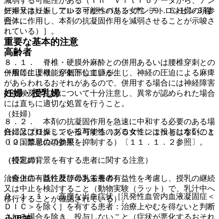
減弱する可能性がある（Ｉｎ ｖｉｔｒｏデータから、アン
デキサネット アルファがヘパリン−アンチトロンビン３複
妊婦又は妊娠している可能性のある女性〔９．５妊婦の項参
合体に作用し、本剤の抗凝固作用を減弱させることが示唆さ
照〕。
れている）］。
重要な基本的注意
高齢者
８．１． 脊椎・硬膜外麻酔との併用あるいは腰椎穿刺との
一般に生理機能が低下している。
併用等により、穿刺部位血腫が生じ、神経の圧迫による麻痺
があらわれるおそれがあるので、併用する場合には神経障害
妊婦・授乳婦
の徴候及び症状について十分注意し、異常が認められた場合
には直ちに適切な処置を行うこと。
（妊婦）
８．２． 本剤の抗凝固作用を急速に中和する必要のある場
合にはプロタミンを投与する（プロタミン１ｍｇは本剤の１
妊婦又は妊娠している可能性のある女性には投与しないこと
００国際単位の効果を抑制する）〔１１．１．２参照〕。
〔２．禁忌の項参照〕。
（特定の背景を有する患者に関する注意）
（授乳婦）
（合併症・既往歴等のある患者）
治療上の有益性及び母乳栄養の有益性を考慮し、授乳の継続
又は中止を検討すること（動物実験（ラット）で、乳汁中へ
９．１．１． 高度な出血症状［汎発性血管内血液凝固症＜
移行することが確認されている）。
ＤＩＣ＞を除く］を有する患者：治療上やむを得ないと判断
される場合を除き、投与しないこと（症状が悪化するおそれ