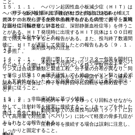
こと。
１５．１．１． ヘパリン起因性血小板減少症（ＨＩＴ）は
・ 押子を反時計回りに回転させると接続にゆるみが生じ、
ヘパリン−血小板第４因子複合体に対する自己抗体（ＨＩＴ
ガスケットから押子が外れるおそれがあるので、押子を反時
抗体）の出現による免疫学的機序を介した病態であり、重篤
計回りに回転させないこと。
な血栓症（脳梗塞、肺塞栓症、深部静脈血栓症等）を伴うこ
とがある。ＨＩＴ発現時に出現するＨＩＴ抗体は１００日程
・ 押子を引かないこと。
度で消失〜低下するとの報告がある。また、投与終了数週間
後に、ＨＩＴが遅延して発現したとの報告もある〔９．１．
１４．２． 薬剤投与時の注意
２参照〕。
１４．２．１． 使用に際しては、ブリスター包装を開封口
１５．１．２． 本剤は未分画ヘパリンや他の低分子量ヘパ
からゆっくり開け、外筒（バレル）を持って取り出すこと。
リン又は合成多糖類と製造工程、分子量の分布が異なり、同
一単位（抗第１０ａ因子活性）でも他のヘパリン類とは必ず
１４．２．２． 押子の緩みがないか確認すること（緩みが
しも互換性がないため、投与量の設定の際には本剤の用法・
認められた場合は、押子を時計回りに回転させ締め直すこ
用量に従うこと。
と）。
１５．２． 非臨床試験に基づく情報
１４．２．３． 筒先のキャップをゆっくり回転させながら
外して、注射針等を確実に接続すること（キャップを外した
１５．２．１． 動物実験での反復投与試験（ラット）にお
後は、筒先に触れないこと）。
いて高用量で対照薬（ヘパリン）に比べて軽度の骨多孔症が
みられたとの報告がある。
１４．２．４． 注射針等を接続する場合は誤刺に注意し、
しっかりと固定すること。