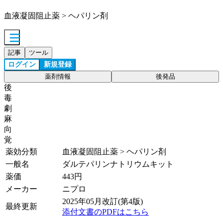
血液凝固阻止薬 > ヘパリン剤
記事
ツール
ログイン
新規登録
薬剤情報
後発品
後
毒
劇
麻
向
覚
薬効分類
血液凝固阻止薬 > ヘパリン剤
一般名
ダルテパリンナトリウムキット
薬価
443
円
メーカー
ニプロ
2025年05月改訂(第4版)
最終更新
添付文書のPDFはこちら