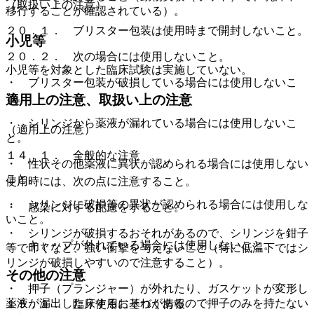
（取扱い上の注意）
移行することが確認されている）。
２０．１． ブリスター包装は使用時まで開封しないこと。
小児等
２０．２． 次の場合には使用しないこと。
小児等を対象とした臨床試験は実施していない。
・ ブリスター包装が破損している場合には使用しないこ
と。
適用上の注意、取扱い上の注意
・ シリンジから薬液が漏れている場合には使用しないこ
（適用上の注意）
と。
１４．１． 全般的な注意
・ 性状その他薬液に異状が認められる場合には使用しない
こと。
使用時には、次の点に注意すること。
・ シリンジに破損等の異状が認められる場合には使用しな
・ 感染に対する配慮をすること。
いこと。
・ シリンジが破損するおそれがあるので、シリンジを鉗子
・ キャップが外れている場合には使用しないこと。
等で叩くなど、強い衝撃を与えないこと（特に低温下ではシ
リンジが破損しやすいので注意すること）。
その他の注意
・ 押子（プランジャー）が外れたり、ガスケットが変形し
薬液が漏出したりするおそれがあるので押子のみを持たない
１５．１． 臨床使用に基づく情報