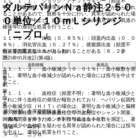
１１．１．１． ショック・アナフィラキシー（頻度不
ダルテパリンＮａ静注２５０
明）：呼吸困難、浮腫等を伴うアナフィラキシーがあらわれ
ることがあるので、観察を十分に行い、異常が認められた場
０単位／１０ｍＬシリンジ
合には投与を中止し、血圧の維持、体液の補充管理、気道の
確保等の適切な処置を行うこと。
「ニプロ」
１１．１．２． 出血（０．８５％）：頭蓋内出血（０．０
８％）、消化管出血（０．２７％）、後腹膜出血（頻度不
明）等の重篤な出血があらわれることがある〔８．２参
血液凝固阻止薬 > ヘパリン剤
照〕。
2025年05月改訂(第4版)
薬剤情報
後発品
１１．１．３． 血小板減少（０．０１％）：血小板数を測
後
定し、著明な血小板減少が認められた場合には投与を中止す
毒
ること。
劇
麻
１１．１．４． 血栓症（頻度不明）：著明な血小板減少と
向
それに伴う血栓症の発現が報告されており、ヘパリン起因性
覚
血小板減少症（ＨＩＴ）の場合は、著明な血小板減少と脳梗
薬効分類
血液凝固阻止薬 > ヘパリン剤
塞、肺塞栓症、深部静脈血栓症等の血栓症やシャント閉塞、
回路内閉塞を伴うため、本剤投与後は血小板数を測定し、著
一般名
ダルテパリンナトリウムキット
明な減少や血栓症を疑わせる異常が認められた場合には投与
薬価
443
円
を中止し、適切な処置を行うこと。
メーカー
ニプロ