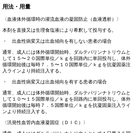
用法・用量
〈血液体外循環時の灌流血液の凝固防止（血液透析）〉
本剤を直接又は生理食塩液により希釈して投与する。
・ 出血性病変又は出血傾向を有しない患者の場合
通常、成人には体外循環開始時、ダルテパリンナトリウムと
して１５〜２０国際単位／ｋｇを回路内に単回投与し、体外
循環開始後は毎時７．５〜１０国際単位／ｋｇを抗凝固薬注
入ラインより持続注入する。
・ 出血性病変又は出血傾向を有する患者の場合
通常、成人には体外循環開始時、ダルテパリンナトリウムと
して１０〜１５国際単位／ｋｇを回路内に単回投与し、体外
循環開始後は毎時７．５国際単位／ｋｇを抗凝固薬注入ライ
ンより持続注入する。
〈汎発性血管内血液凝固症（ＤＩＣ）〉