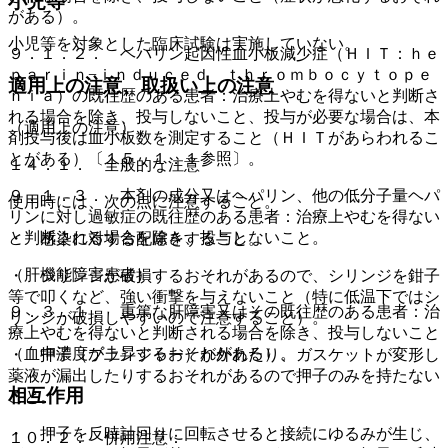
小児等
がある）。
小児等を対象とした臨床試験は実施していない。
９．１．２． ヘパリン起因性血小板減少症（ＨＩＴ：ｈｅ
ｐａｒｉｎ−ｉｎｄｕｃｅｄ ｔｈｒｏｍｂｏｃｙｔｏｐｅ
適用上の注意、取扱い上の注意
ｎｉａ）の既往歴のある患者：治療上やむを得ないと判断さ
れる場合を除き、投与しないこと、投与が必要な場合は、本
（適用上の注意）
剤投与後は血小板数を測定すること（ＨＩＴがあらわれるこ
とがある）〔１５．１．１参照〕。
１４．１． 全般的な注意
９．１．３． 本剤の成分又はヘパリン、他の低分子量ヘパ
使用時には、次の点に注意すること。
リンに対し過敏症の既往歴のある患者：治療上やむを得ない
と判断される場合を除き、投与しないこと。
・ 感染に対する配慮をすること。
（肝機能障害患者）
・ シリンジが破損するおそれがあるので、シリンジを鉗子
等で叩くなど、強い衝撃を与えないこと（特に低温下ではシ
９．３．１． 重篤な肝障害又はその既往歴のある患者：治
リンジが破損しやすいので注意すること）。
療上やむを得ないと判断される場合を除き、投与しないこと
（血中濃度が上昇するおそれがある）。
・ 押子（プランジャー）が外れたり、ガスケットが変形し
薬液が漏出したりするおそれがあるので押子のみを持たない
相互作用
こと。
・ 押子を反時計回りに回転させると接続にゆるみが生じ、
１０．２． 併用注意：