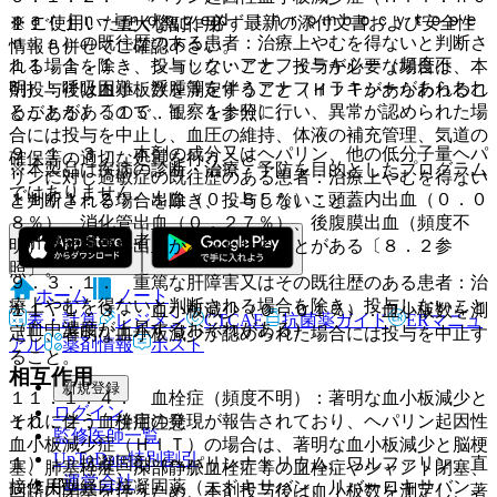
ｐａｒｉｎ−ｉｎｄｕｃｅｄ ｔｈｒｏｍｂｏｃｙｔｏｐｅ
※ ご使用いただく際に、必ず最新の添付文書および安全性
１１．１． 重大な副作用
ｎｉａ）の既往歴のある患者：治療上やむを得ないと判断さ
情報も併せてご確認下さい。
１１．１．１． ショック・アナフィラキシー（頻度不
れる場合を除き、投与しないこと、投与が必要な場合は、本
明）：呼吸困難、浮腫等を伴うアナフィラキシーがあらわれ
剤投与後は血小板数を測定すること（ＨＩＴがあらわれるこ
ることがあるので、観察を十分に行い、異常が認められた場
とがある）〔１５．１．１参照〕。
合には投与を中止し、血圧の維持、体液の補充管理、気道の
９．１．３． 本剤の成分又はヘパリン、他の低分子量ヘパ
確保等の適切な処置を行うこと。
※本製品は疾病の診断・治療・予防を目的としたプログラム
リンに対し過敏症の既往歴のある患者：治療上やむを得ない
ではありません。
１１．１．２． 出血（０．８５％）：頭蓋内出血（０．０
と判断される場合を除き、投与しないこと。
８％）、消化管出血（０．２７％）、後腹膜出血（頻度不
（肝機能障害患者）
明）等の重篤な出血があらわれることがある〔８．２参
照〕。
９．３．１． 重篤な肝障害又はその既往歴のある患者：治
ホーム
ノート
療上やむを得ないと判断される場合を除き、投与しないこと
１１．１．３． 血小板減少（０．０１％）：血小板数を測
表・計算
レジメン
CTCAE
抗菌薬ガイド
ERマニュ
（血中濃度が上昇するおそれがある）。
定し、著明な血小板減少が認められた場合には投与を中止す
アル
薬剤情報
ポスト
ること。
相互作用
新規登録
１１．１．４． 血栓症（頻度不明）：著明な血小板減少と
ログイン
それに伴う血栓症の発現が報告されており、ヘパリン起因性
１０．２． 併用注意：
監修医師一覧
血小板減少症（ＨＩＴ）の場合は、著明な血小板減少と脳梗
UpToDate特別割引
１）． 抗凝固剤（ヘパリンナトリウム、ワルファリン、直
塞、肺塞栓症、深部静脈血栓症等の血栓症やシャント閉塞、
運営会社
接作用型経口抗凝固薬（エドキサバン、リバーロキサバン、
回路内閉塞を伴うため、本剤投与後は血小板数を測定し、著