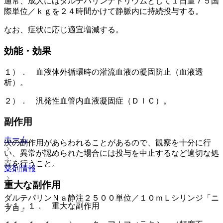
通常、成人にはダルテパリンナトリウムとして１日量７５国
際単位／ｋｇを２４時間かけて静脈内に持続投与する。
なお、症状に応じ適宜増減する。
効能・効果
１）． 血液体外循環時の灌流血液の凝固防止（血液透
析）。
２）． 汎発性血管内血液凝固症（ＤＩＣ）。
副作用
ホーム
次の副作用があらわれることがあるので、観察を十分に行
い、異常が認められた場合には投与を中止するなど適切な処
置を行うこと。
薬剤情報
重大な副作用
ダルテパリンＮａ静注２５００単位／１０ｍＬシリンジ「ニ
１１．１． 重大な副作用
プロ」