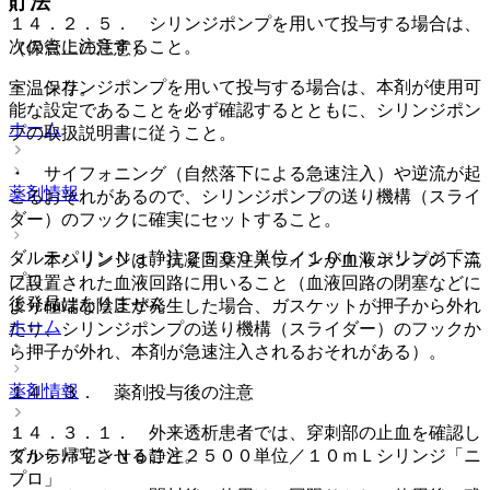
貯法
１４．２．５． シリンジポンプを用いて投与する場合は、
次の点に注意すること。
（保管上の注意）
・ シリンジポンプを用いて投与する場合は、本剤が使用可
室温保存。
能な設定であることを必ず確認するとともに、シリンジポン
ホーム
プの取扱説明書に従うこと。
・ サイフォニング（自然落下による急速注入）や逆流が起
薬剤情報
こるおそれがあるので、シリンジポンプの送り機構（スライ
ダー）のフックに確実にセットすること。
ダルテパリンＮａ静注２５００単位／１０ｍＬシリンジ「ニ
・ 本シリンジは、抗凝固薬注入ラインが血液ポンプの下流
プロ」
に設置された血液回路に用いること（血液回路の閉塞などに
後発品はありません
より極端な陰圧が発生した場合、ガスケットが押子から外れ
ホーム
たり、シリンジポンプの送り機構（スライダー）のフックか
ら押子が外れ、本剤が急速注入されるおそれがある）。
薬剤情報
１４．３． 薬剤投与後の注意
１４．３．１． 外来透析患者では、穿刺部の止血を確認し
ダルテパリンＮａ静注２５００単位／１０ｍＬシリンジ「ニ
てから帰宅させること。
プロ」