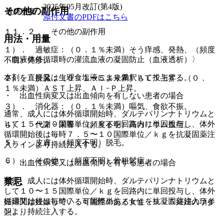
2025年05月改訂(第4版)
その他の副作用
最終更新
添付文書のPDFはこちら
１１．２． その他の副作用
用法・用量
１）． 過敏症：（０．１％未満）そう痒感、発熱、（頻度
〈血液体外循環時の灌流血液の凝固防止（血液透析）〉
不明）発疹。
本剤を直接又は生理食塩液により希釈して投与する。
２）． 肝臓：（０．１〜５％未満）ＡＬＴ上昇、（０．
１％未満）ＡＳＴ上昇、Ａｌ−Ｐ上昇。
・ 出血性病変又は出血傾向を有しない患者の場合
３）． 消化器：（０．１％未満）嘔気、食欲不振。
通常、成人には体外循環開始時、ダルテパリンナトリウムと
して１５〜２０国際単位／ｋｇを回路内に単回投与し、体外
４）． 代謝・栄養：（頻度不明）高カリウム血症。
循環開始後は毎時７．５〜１０国際単位／ｋｇを抗凝固薬注
５）． 皮膚：（頻度不明）脱毛。
入ラインより持続注入する。
６）． その他：（頻度不明）骨粗鬆症。
・ 出血性病変又は出血傾向を有する患者の場合
禁忌
通常、成人には体外循環開始時、ダルテパリンナトリウムと
して１０〜１５国際単位／ｋｇを回路内に単回投与し、体外
循環開始後は毎時７．５国際単位／ｋｇを抗凝固薬注入ライ
妊婦又は妊娠している可能性のある女性〔９．５妊婦の項参
ンより持続注入する。
照〕。