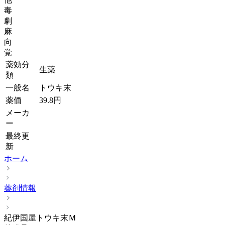
毒
劇
麻
向
覚
薬効分
生薬
類
一般名
トウキ末
薬価
39.8
円
メーカ
ー
最終更
新
ホーム
薬剤情報
紀伊国屋トウキ末Ｍ