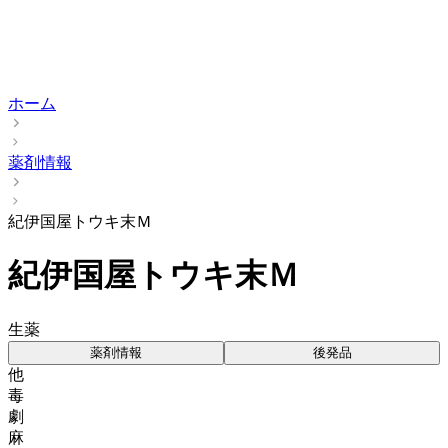
ホーム
薬剤情報
紀伊国屋トウキ末Ｍ
紀伊国屋トウキ末Ｍ
生薬
薬剤情報
後発品
他
毒
劇
麻