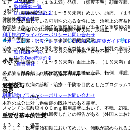
ログイン
１）． 過敏症：（１％未満）発疹、（頻度不明）顔面浮腫
監修医師一覧
（妊婦）
UpToDate特別割引
２）． 精神神経系：（１〜５％未満）めまい、頭痛、（１
運営会社
活動性低下、鎮静。
妊婦又は妊娠している可能性のある女性には、治療上の有益
物実験（ラット）で胎仔体重増加抑制及び出生仔体重増加抑
© 2021 HOKUTO Inc. All rights reserved.
３）． 腎臓：（１％未満）頻尿、尿失禁、尿潜血、ＢＵＮ
利用規約
プライバシーポリシー
お問い合わせ
（授乳婦）
４）． 肝臓：（１〜５％未満）肝機能異常。
ホーム
表・計算
レジメン
CTCAE
抗菌薬ガイド
E
治療上の有益性及び母乳栄養の有益性を考慮し、授乳の継続
５）． 消化器：（１〜５％未満）便秘、食欲不振、（１％
監修医師一覧
UpToDate特別割引
小児等
６）． 循環器：（１〜５％未満）血圧上昇、（１％未満）
運営会社
７）． その他：（１〜５％未満）血糖値上昇、転倒、浮腫
小児等を対象とした臨床試験は実施していない。
© 2021 HOKUTO Inc. All rights reserved.
感。
※本製品は疾病の診断・治療・予防を目的としたプログラム
過量投与
禁忌
利用規約
プライバシーポリシー
お問い合わせ
１３．１． 症状
本剤の成分に対し過敏症の既往歴のある患者。
メマンチン塩酸塩４００ｍｇ服用患者において、不穏、幻視
があらわれ、それぞれ回復したとの報告がある（外国人にお
重要な基本的注意
１３．２． 処置
８．１． 投与開始初期においてめまい、傾眠が認められる