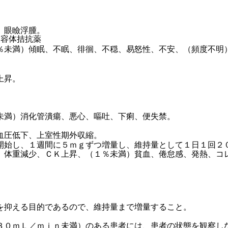
、眼瞼浮腫。
受容体拮抗薬
％未満）傾眠、不眠、徘徊、不穏、易怒性、不安、（頻度不明
上昇。
未満）消化管潰瘍、悪心、嘔吐、下痢、便失禁。
血圧低下、上室性期外収縮。
開始し、１週間に５ｍｇずつ増量し、維持量として１日１回２
、体重減少、ＣＫ上昇、（１％未満）貧血、倦怠感、発熱、コ
を抑える目的であるので、維持量まで増量すること。
３０ｍＬ／ｍｉｎ未満）のある患者には、患者の状態を観察し