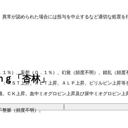
、異常が認められた場合には投与を中止するなど適切な処置を
。
．１％）、妄想（０．１％）、幻覚（頻度不明）、錯乱（頻度
ｍｇ「杏林」
）：ＡＳＴ上昇、ＡＬＴ上昇、ＡＬＰ上昇、ビリルビン上昇等
感、ＣＫ上昇、血中ミオグロビン上昇及び尿中ミオグロビン上
不整脈（頻度不明）。