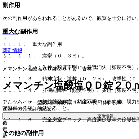
副作用
次の副作用があらわれることがあるので、観察を十分に行い
重大な副作用
ホーム
１１．１． 重大な副作用
薬剤情報
１１．１．１． 痙攣（０．３％）。
１１．１．２． 失神（頻度不明）、意識消失（頻度不明）
メマンチン塩酸塩ＯＤ錠２０ｍｇ「杏林」
１１．１．３． 精神症状：激越（０．２％）、攻撃性（０
メマンチン塩酸塩ＯＤ錠２０
１１．１．４． 肝機能障害（頻度不明）、黄疸（頻度不明
１１．１．５． 横紋筋融解症（頻度不明）：筋肉痛、脱力
アルツハイマー型認知症治療薬 > NMDA受容体拮抗薬
腎障害の発症に注意すること。
2024年05月改訂(第2版)
薬剤情報
１１．１．６． 完全房室ブロック、高度洞徐脈等の徐脈性
後
毒
その他の副作用
劇