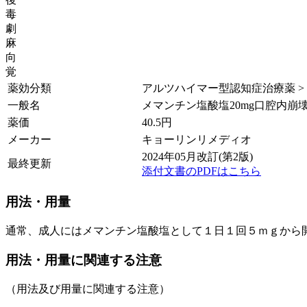
毒
劇
麻
向
覚
薬効分類
アルツハイマー型認知症治療薬 >
一般名
メマンチン塩酸塩20mg口腔内崩
薬価
40.5
円
メーカー
キョーリンリメディオ
2024年05月改訂(第2版)
最終更新
添付文書のPDFはこちら
用法・用量
通常、成人にはメマンチン塩酸塩として１日１回５ｍｇから
用法・用量に関連する注意
（用法及び用量に関連する注意）