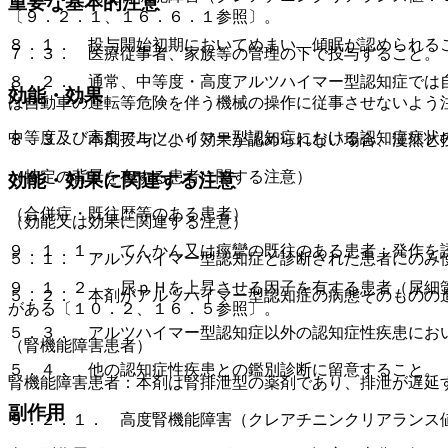
重要な基本的注意
〔９．２．１、１６．６．１参照〕。
８．１． 投与開始初期においてめまい、傾眠が認められる
７．３． 医療従事者、家族等の管理の下で投与すること。
８．２． 通常、中等度・高度アルツハイマー型認知症では
効能・効果
は自動車の運転等危険を伴う機械の操作に従事させないよう
中等度及び高度アルツハイマー型認知症における認知症症状
８．３． 本剤投与により効果が認められない場合、漫然と
（特定の背景を有する患者に関する注意）
効能・効果に関連する注意
（合併症・既往歴等のある患者）
（効能又は効果に関連する注意）
９．１．１． てんかん又は痙攣の既往のある患者：発作を
５．１． アルツハイマー型認知症と診断された患者にのみ
９．１．２． 尿ｐＨを上昇させる因子を有する患者（尿細
５．２． 本剤がアルツハイマー型認知症の病態そのものの
がある〔１０．２、１６．５参照〕。
５．３． アルツハイマー型認知症以外の認知症性疾患にお
（腎機能障害患者）
５．４． 他の認知症性疾患との鑑別診断に留意すること。
腎機能障害患者：本剤は腎排泄型の薬剤であり、排泄が遅延
副作用
９．２．１． 高度腎機能障害（クレアチニンクリアランス