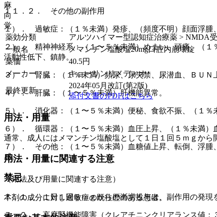
麻
１１．２． その他の副作用
向
覚
１）． 過敏症：（１％未満）発疹、（頻度不明）顔面浮腫
薬効分類
アルツハイマー型認知症治療薬 > NMDA
２）． 精神神経系：（１〜５％未満）めまい、頭痛、（１
一般名
メマンチン塩酸塩20mg口腔内崩壊錠
活動性低下、鎮静。
薬価
40.5
円
メーカー
キョーリンリメディオ
３）． 腎臓：（１％未満）頻尿、尿失禁、尿潜血、ＢＵＮ
2024年05月改訂(第2版)
最終更新
４）． 肝臓：（１〜５％未満）肝機能異常。
添付文書のPDFはこちら
５）． 消化器：（１〜５％未満）便秘、食欲不振、（１％
用法・用量
６）． 循環器：（１〜５％未満）血圧上昇、（１％未満）
通常、成人にはメマンチン塩酸塩として１日１回５ｍｇから
７）． その他：（１〜５％未満）血糖値上昇、転倒、浮腫
感。
用法・用量に関連する注意
禁忌
（用法及び用量に関連する注意）
７．１． １日１回５ｍｇからの漸増投与は、副作用の発現
本剤の成分に対し過敏症の既往歴のある患者。
７．２． 高度腎機能障害（クレアチニンクリアランス値：