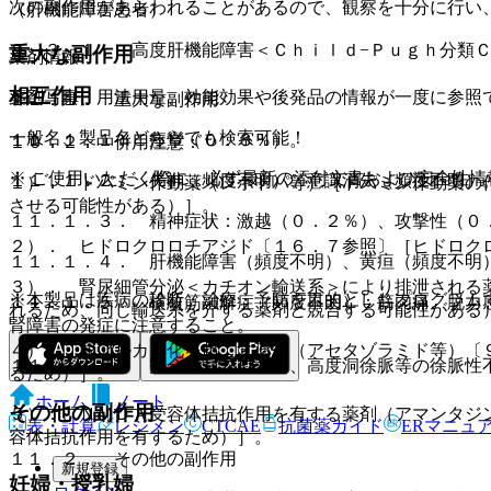
次の副作用があらわれることがあるので、観察を十分に行い
（肝機能障害患者）
９．３．１． 高度肝機能障害＜Ｃｈｉｌｄ−Ｐｕｇｈ分類
重大な副作用
薬剤情報
相互作用
薬剤写真、用法用量、効能効果や後発品の情報が一度に参照
１１．１． 重大な副作用
一般名、製品名どちらでも検索可能！
１１．１．１． 痙攣（０．３％）。
１０．２． 併用注意：
※ ご使用いただく際に、必ず最新の添付文書および安全性情
１１．１．２． 失神（頻度不明）、意識消失（頻度不明）
１）． ドパミン作動薬（レボドパ等）［ドパミン作動薬の
させる可能性がある）］。
１１．１．３． 精神症状：激越（０．２％）、攻撃性（０
２）． ヒドロクロロチアジド〔１６．７参照〕［ヒドロク
１１．１．４． 肝機能障害（頻度不明）、黄疸（頻度不明
３）． 腎尿細管分泌＜カチオン輸送系＞により排泄される
※本製品は疾病の診断・治療・予防を目的としたプログラム
１１．１．５． 横紋筋融解症（頻度不明）：筋肉痛、脱力
れるため、同じ輸送系を介する薬剤と競合する可能性がある
腎障害の発症に注意すること。
４）． 尿アルカリ化を起こす薬剤（アセタゾラミド等）〔
１１．１．６． 完全房室ブロック、高度洞徐脈等の徐脈性
るため）］。
ホーム
ノート
その他の副作用
５）． ＮＭＤＡ受容体拮抗作用を有する薬剤（アマンタジ
表・計算
レジメン
CTCAE
抗菌薬ガイド
ERマニュ
容体拮抗作用を有するため）］。
１１．２． その他の副作用
新規登録
妊婦・授乳婦