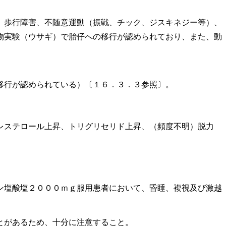
）歩行障害、不随意運動（振戦、チック、ジスキネジー等）、
物実験（ウサギ）で胎仔への移行が認められており、また、動
移行が認められている）〔１６．３．３参照〕。
レステロール上昇、トリグリセリド上昇、（頻度不明）脱力
ン塩酸塩２０００ｍｇ服用患者において、昏睡、複視及び激越
とがあるため、十分に注意すること。