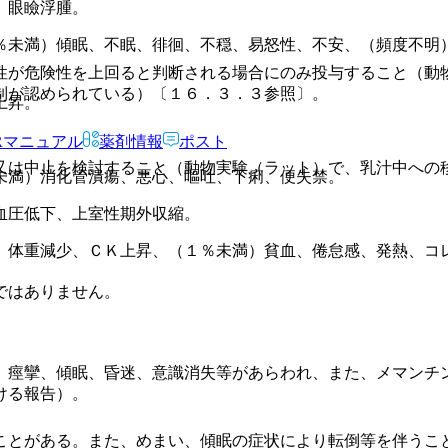
、眼瞼浮腫。
％未満）傾眠、不眠、徘徊、不穏、易怒性、不安、（頻度不明
性が危険性を上回ると判断される場合にのみ投与すること（動
制が認められている）〔１６．３．３参照〕。
上昇。
Rマニュアル
薬剤情報
ポスト
又は中止を検討すること（動物実験（ラット）で、乳汁中への
未満）消化管潰瘍、悪心、嘔吐、下痢、便失禁。
血圧低下、上室性期外収縮。
、体重減少、ＣＫ上昇、（１％未満）貧血、倦怠感、発熱、コ
ではありません。
、痙攣、傾眠、昏迷、意識消失等があらわれ、また、メマンチ
ける報告）。
ことがある。また、めまい、傾眠の症状により転倒等を伴うこ