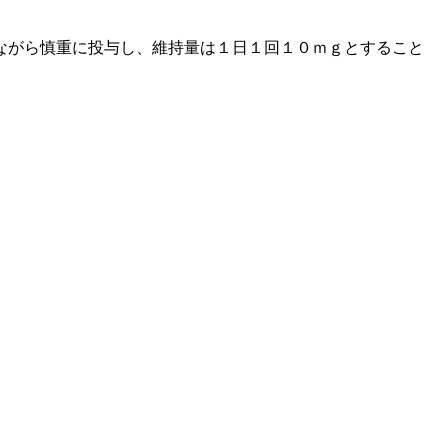
ながら慎重に投与し、維持量は１日１回１０ｍｇとすること