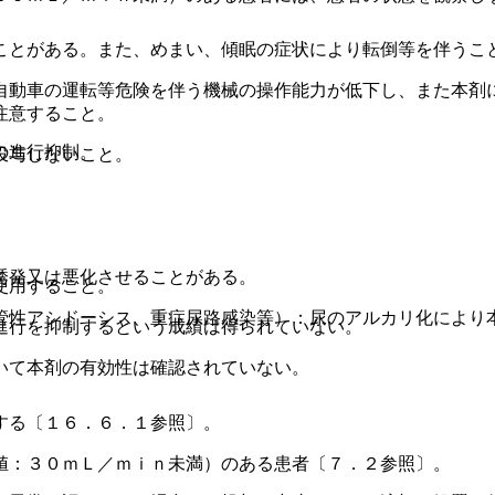
ことがある。また、めまい、傾眠の症状により転倒等を伴うこ
自動車の運転等危険を伴う機械の操作能力が低下し、また本剤
注意すること。
の進行抑制。
投与しないこと。
誘発又は悪化させることがある。
使用すること。
管性アシドーシス、重症尿路感染等）：尿のアルカリ化により
進行を抑制するという成績は得られていない。
いて本剤の有効性は確認されていない。
する〔１６．６．１参照〕。
値：３０ｍＬ／ｍｉｎ未満）のある患者〔７．２参照〕。