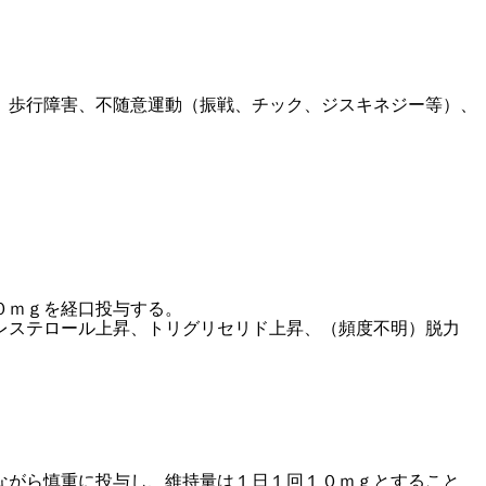
）歩行障害、不随意運動（振戦、チック、ジスキネジー等）、
０ｍｇを経口投与する。
レステロール上昇、トリグリセリド上昇、（頻度不明）脱力
ながら慎重に投与し、維持量は１日１回１０ｍｇとすること