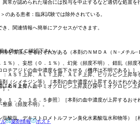
、異常が認められた場合には投与を中止するなど適切な処置を
Ｃ＞のある患者：臨床試験では除外されている。
でき、関連情報へ簡単にアクセスができます。
報も併せてご確認下さい。
。
作用を増強させるおそれがある（本剤のＮＭＤＡ（Ｎ−メチル−
．１％）、妄想（０．１％）、幻覚（頻度不明）、錯乱（頻度
ロロチアジドの血中濃度を低下させる（機序は不明である）］
）：ＡＳＴ上昇、ＡＬＴ上昇、ＡＬＰ上昇、ビリルビン上昇等
薬剤（シメチジン等）［本剤の血中濃度が上昇するおそれがあ
ではありません。
感、ＣＫ上昇、血中ミオグロビン上昇及び尿中ミオグロビン上
）］。
９．１．２、１６．５参照〕［本剤の血中濃度が上昇するおそ
不整脈（頻度不明）。
ン塩酸塩、デキストロメトルファン臭化水素酸塩水和物等）［
アル
薬剤情報
ポスト