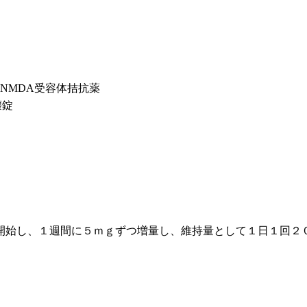
 NMDA受容体拮抗薬
壊錠
開始し、１週間に５ｍｇずつ増量し、維持量として１日１回２