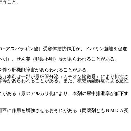
行うこと。
Ｄ−アスパラギン酸）受容体拮抗作用が、ドパミン遊離を促進
不明）、せん妄（頻度不明）等があらわれることがある。
。
を伴う肝機能障害があらわれることがある。
る（本剤は一部が尿細管分泌（カチオン輸送系）により排泄さ
昇等があらわれることがある。また、横紋筋融解症による急性
れがある（尿のアルカリ化により、本剤の尿中排泄率が低下す
相互に作用を増強させるおそれがある（両薬剤ともＮＭＤＡ受