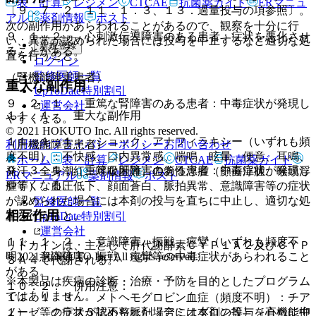
表・計算
レジメン
CTCAE
抗菌薬ガイド
ERマニュ
〔９．７．２、１１．１．３、１３．過量投与の項参照〕。
アル
薬剤情報
ポスト
次の副作用があらわれることがあるので、観察を十分に行
９．１．２． 心刺激伝導障害のある患者：症状を悪化させ
い、異常が認められた場合には投与を中止するなど適切な処
新規登録
ることがある。
置を行うこと。
ログイン
監修医師一覧
（腎機能障害患者）
重大な副作用
UpToDate特別割引
９．２．１． 重篤な腎障害のある患者：中毒症状が発現し
運営会社
１１．１． 重大な副作用
やすくなる。
© 2021 HOKUTO Inc. All rights reserved.
１１．１．１． ショック、アナフィラキシー（いずれも頻
利用規約
プライバシーポリシー
お問い合わせ
（肝機能障害患者）
度不明）：不快感、口内異常感、喘鳴、眩暈、便意、耳鳴、
ホーム
表・計算
レジメン
CTCAE
抗菌薬ガイド
９．３．１． 重篤な肝障害のある患者：中毒症状が発現し
発汗、全身潮紅、呼吸困難、血管性浮腫（顔面浮腫、喉頭浮
ERマニュアル
薬剤情報
ポスト
やすくなる。
腫等）、血圧低下、顔面蒼白、脈拍異常、意識障害等の症状
が認められた場合には本剤の投与を直ちに中止し、適切な処
監修医師一覧
相互作用
置を行うこと。
UpToDate特別割引
運営会社
１１．１．２． 意識障害、振戦、痙攣（いずれも頻度不
リドカインは、主として肝代謝酵素ＣＹＰ１Ａ２及びＣＹＰ
© 2021 HOKUTO Inc. All rights reserved.
明）：意識障害、振戦、痙攣等の中毒症状があらわれること
３Ａ４で代謝される。
がある。
※本製品は疾病の診断・治療・予防を目的としたプログラム
１０．２． 併用注意：
ではありません。
１１．１．３． メトヘモグロビン血症（頻度不明）：チア
１）． クラス３抗不整脈剤（アミオダロン等）［心機能抑
ノーゼ等の症状が認められた場合には本剤の投与を直ちに中