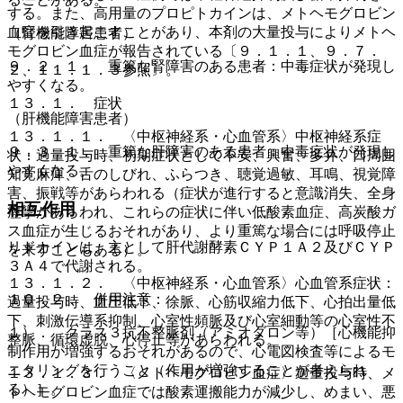
する。また、高用量のプロピトカインは、メトヘモグロビン
血症を引き起こすことがあり、本剤の大量投与によりメトヘ
（腎機能障害患者）
モグロビン血症が報告されている〔９．１．１、９．７．
９．２．１． 重篤な腎障害のある患者：中毒症状が発現し
２、１１．１．３参照〕。
やすくなる。
１３．１． 症状
（肝機能障害患者）
１３．１．１． 〈中枢神経系・心血管系〉中枢神経系症
９．３．１． 重篤な肝障害のある患者：中毒症状が発現し
状：過量投与時、初期症状として不安、興奮、多弁、口周囲
やすくなる。
知覚麻痺、舌のしびれ、ふらつき、聴覚過敏、耳鳴、視覚障
害、振戦等があらわれる（症状が進行すると意識消失、全身
相互作用
痙攣があらわれ、これらの症状に伴い低酸素血症、高炭酸ガ
ス血症が生じるおそれがあり、より重篤な場合には呼吸停止
リドカインは、主として肝代謝酵素ＣＹＰ１Ａ２及びＣＹＰ
を来すこともある）。
３Ａ４で代謝される。
１３．１．２． 〈中枢神経系・心血管系〉心血管系症状：
１０．２． 併用注意：
過量投与時、血圧低下、徐脈、心筋収縮力低下、心拍出量低
下、刺激伝導系抑制、心室性頻脈及び心室細動等の心室性不
１）． クラス３抗不整脈剤（アミオダロン等）［心機能抑
整脈、循環虚脱、心停止等があらわれる。
制作用が増強するおそれがあるので、心電図検査等によるモ
ニタリングを行うこと（作用が増強することが考えられ
１３．１．３． 〈メトヘモグロビン血症〉過量投与時、メ
る）］。
トヘモグロビン血症では酸素運搬能力が減少し、めまい、悪