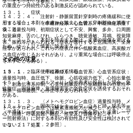
２、１１．１．３参照〕。
の重度かつ持続性のある刺激反応が認められている。
１３．１． 症状
１４．２．４． 注射針・静脈留置針穿刺時の疼痛緩和に使
用する場合、本剤を皮膚から除去した後、穿刺部位を消毒す
１３．１．１． 〈中枢神経系・心血管系〉中枢神経系症
ること。
状：過量投与時、初期症状として不安、興奮、多弁、口周囲
知覚麻痺、舌のしびれ、ふらつき、聴覚過敏、耳鳴、視覚障
１４．２．５． 本剤を除去する際は、皮膚の損傷を避ける
害、振戦等があらわれる（症状が進行すると意識消失、全身
ため、ゆっくりと慎重に除去すること。
痙攣があらわれ、これらの症状に伴い低酸素血症、高炭酸ガ
ス血症が生じるおそれがあり、より重篤な場合には呼吸停止
その他の注意
を来すこともある）。
１５．１． 臨床使用に基づく情報
１３．１．２． 〈中枢神経系・心血管系〉心血管系症状：
過量投与時、血圧低下、徐脈、心筋収縮力低下、心拍出量低
１５．１．１． ポルフィリン症の患者に投与した場合、急
下、刺激伝導系抑制、心室性頻脈及び心室細動等の心室性不
性腹症、四肢麻痺、意識障害等の急性症状を誘発するおそれ
整脈、循環虚脱、心停止等があらわれる。
がある。
１３．１．３． 〈メトヘモグロビン血症〉過量投与時、メ
１５．１．２． 国内ではシミ、シワ、ニキビ跡、脱毛等
トヘモグロビン血症では酸素運搬能力が減少し、めまい、悪
（半導体レーザーや炭酸ガスレーザー等を用いた皮膚レーザ
心、頭痛、呼吸困難、錯乱、痙攣及び昏睡を起こす。
ー照射療法）に対する本剤の有効性及び安全性は検討されて
いない〔１７．１．２参照〕。
１３．２． 処置