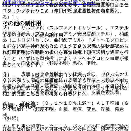
利用規約
プライバシーポリシー
お問い合わせ
制作用が増強するおそれがあるので、心電図検査等によるモ
止し、メチレンブルーを投与する等、適切な処置を行うこと
ニタリングを行うこと（作用が増強することが考えられ
〔９．１．１、９．７．２、１３．過量投与の項参照〕。
る）］。
その他の副作用
２）． サルファ剤（スルファメトキサゾール）、エステル
型局所麻酔薬（プロカイン、アミノ安息香酸エチル）、硝酸
１１．２． その他の副作用
薬（ニトログリセリン、亜硝酸アミル）［メトヘモグロビン
血症を起こすことがあるので、チアノーゼ等の症状が認めら
１）． 精神神経系：（０．１〜１０％未満＊）錯感覚、
れた場合には、本剤の投与を直ちに中止し、適切な処置を行
（頻度不明）浮動性めまい、感覚鈍麻、頭痛。
うこと（いずれも単独投与によりメトヘモグロビン血症が報
２）． 消化器系：（頻度不明）悪心、嘔吐。
告されている）］。
３）． 皮膚：（１０％以上＊）紅斑、蒼白、（０．１〜１
３）． アミド型局所麻酔剤（メピバカイン、ブピバカイ
０％未満＊）潮紅、皮膚硬結、皮膚そう痒症、（頻度不明）
ン）、クラス１抗不整脈薬（リドカイン、キニジン）［中毒
皮膚小水疱、発疹、蕁麻疹、接触皮膚炎、湿疹、皮膚灼熱
症状が相加的に起こるおそれがある（併用により中毒症状が
感、皮膚炎、皮膚色素過剰、皮膚びらん、皮膚色素沈着。
相加的に起こることが考えられる）］。
４）． その他：（０．１〜１０％未満＊）ＡＬＴ増加（Ｇ
妊婦・授乳婦
ＰＴ増加）、（頻度不明）血腫、疼痛、変色、浮腫、倦怠
感。
（妊婦）
＊）副作用の頻度は、クリーム、パッチでの国内臨床試験の
妊婦又は妊娠している可能性のある女性には、治療上の有益