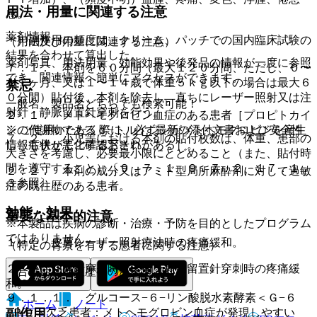
用法・用量に関連する注意
感。
薬剤情報
＊）副作用の頻度は、クリーム、パッチでの国内臨床試験の
（用法及び用量に関連する注意）
結果を合わせて算出した。
薬剤写真、用法用量、効能効果や後発品の情報が一度に参照
７．１． 本剤を６０分間（最大１２０分間、ただし、０〜
でき、関連情報へ簡単にアクセスができます。
１１ヶ月、又は１〜１４歳で体重５ｋｇ以下の場合は最大６
禁忌
０分間）貼付後、本剤を除去し、直ちにレーザー照射又は注
一般名、製品名どちらでも検索可能！
射針・静脈留置針穿刺を行う。
２．１． メトヘモグロビン血症のある患者［プロピトカイ
※ ご使用いただく際に、必ず最新の添付文書および安全性
ンの代謝物であるｏ−トルイジンがメトヘモグロビンを産生
７．２． 小児等における本剤の貼付枚数は、体重、患部の
情報も併せてご確認下さい。
し、症状が悪化するおそれがある］。
大きさを考慮し、必要最小限にとどめること（また、貼付時
間を遵守すること）〔９．７．１、９．７．２、１７．１．
２．２． 本剤の成分又はアミド型局所麻酔剤に対して過敏
３参照〕。
症の既往歴のある患者。
効能・効果
重要な基本的注意
※本製品は疾病の診断・治療・予防を目的としたプログラム
ではありません。
１）． 皮膚レーザー照射療法時の疼痛緩和。
（特定の背景を有する患者に関する注意）
２）． 注射針穿刺時の疼痛・静脈留置針穿刺時の疼痛緩
（合併症・既往歴等のある患者）
和。
９．１．１． グルコース−６−リン酸脱水素酵素＜Ｇ−６
ホーム
ノート
副作用
−ＰＤ＞欠乏患者：メトヘモグロビン血症が発現しやすい