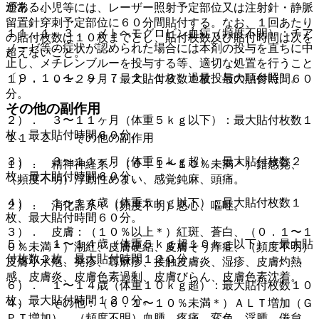
がある。
通常、小児等には、レーザー照射予定部位又は注射針・静脈
留置針穿刺予定部位に６０分間貼付する。なお、１回あたり
１１．１．３． メトヘモグロビン血症（頻度不明）：チア
の貼付枚数は１０枚までとし、貼付枚数及び貼付時間は次を
ノーゼ等の症状が認められた場合には本剤の投与を直ちに中
超えないこと。
止し、メチレンブルーを投与する等、適切な処置を行うこと
〔９．１．１、９．７．２、１３．過量投与の項参照〕。
１）． ０〜２ヶ月：最大貼付枚数１枚、最大貼付時間６０
分。
その他の副作用
２）． ３〜１１ヶ月（体重５ｋｇ以下）：最大貼付枚数１
枚、最大貼付時間６０分。
１１．２． その他の副作用
３）． ３〜１１ヶ月（体重５ｋｇ超）：最大貼付枚数２
１）． 精神神経系：（０．１〜１０％未満＊）錯感覚、
枚、最大貼付時間６０分。
（頻度不明）浮動性めまい、感覚鈍麻、頭痛。
４）． １〜１４歳（体重５ｋｇ以下）：最大貼付枚数１
２）． 消化器系：（頻度不明）悪心、嘔吐。
枚、最大貼付時間６０分。
３）． 皮膚：（１０％以上＊）紅斑、蒼白、（０．１〜１
５）． １〜１４歳（体重５ｋｇ超１０ｋｇ以下）：最大貼
０％未満＊）潮紅、皮膚硬結、皮膚そう痒症、（頻度不明）
付枚数２枚、最大貼付時間１２０分。
皮膚小水疱、発疹、蕁麻疹、接触皮膚炎、湿疹、皮膚灼熱
感、皮膚炎、皮膚色素過剰、皮膚びらん、皮膚色素沈着。
６）． １〜１４歳（体重１０ｋｇ超）：最大貼付枚数１０
枚、最大貼付時間１２０分。
４）． その他：（０．１〜１０％未満＊）ＡＬＴ増加（Ｇ
ＰＴ増加）、（頻度不明）血腫、疼痛、変色、浮腫、倦怠