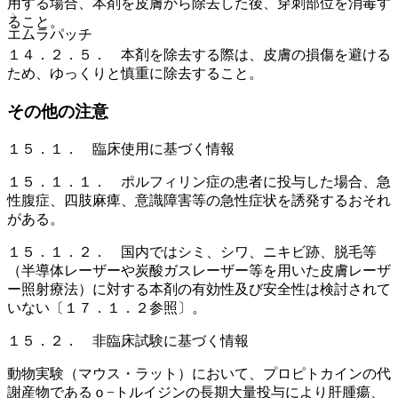
用する場合、本剤を皮膚から除去した後、穿刺部位を消毒す
ること。
エムラパッチ
１４．２．５． 本剤を除去する際は、皮膚の損傷を避ける
ため、ゆっくりと慎重に除去すること。
その他の注意
１５．１． 臨床使用に基づく情報
１５．１．１． ポルフィリン症の患者に投与した場合、急
性腹症、四肢麻痺、意識障害等の急性症状を誘発するおそれ
がある。
１５．１．２． 国内ではシミ、シワ、ニキビ跡、脱毛等
（半導体レーザーや炭酸ガスレーザー等を用いた皮膚レーザ
ー照射療法）に対する本剤の有効性及び安全性は検討されて
いない〔１７．１．２参照〕。
１５．２． 非臨床試験に基づく情報
動物実験（マウス・ラット）において、プロピトカインの代
謝産物であるｏ−トルイジンの長期大量投与により肝腫瘍、