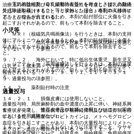
・ 電気的除細動（ＤＣ細動除去等）を行うときは、自動体
治療上の有益性及び母乳栄養の有益性を考慮し、授乳の継続
外式除細動器（ＡＥＤ）等と接触した場合、本剤の支持体に
又は中止を検討すること（リドカインはヒト母乳中へ移行す
アルミニウムが含まれるため、本剤の貼付部位に火傷を引き
ることが報告されている）。
起こすおそれがあるので、前もって本剤を除去すること。
小児等
・ ＭＲＩ（核磁気共鳴画像法）を行うときは、本剤の支持
体にアルミニウムが含まれるため、本剤の貼付部位に火傷を
９．７．１． 低出生体重児を対象とした臨床試験は実施し
引き起こすおそれがあるので、前もって本剤を除去するこ
ていない〔７．２参照〕。
と。
９．７．２． 海外において、特に低出生体重児、新生児又
・ ジアテルミー（高周波療法）を行うときは、本剤の温度
は乳児＜１歳未満＞では重篤なメトヘモグロビン血症が多く
が上昇するおそれがあるので、前もって本剤を除去するこ
報告されている〔７．２、９．１．１、１１．１．３、１
と。
３．過量投与の項参照〕。
１４．２． 薬剤貼付時の注意
過量投与
１４．２．１． 損傷皮膚には使用しないこと。
過量投与時、局所麻酔剤の血中濃度の上昇に伴い、神経系興
１４．２．２． 性器皮膚及び粘膜に使用しないこと（国内
奮症状が発現し、重症例では中枢神経抑制及び循環抑制を呈
における使用経験がない）。
する。また、高用量のプロピトカインは、メトヘモグロビン
血症を引き起こすことがあり、本剤の大量投与によりメトヘ
１４．２．３． 眼に入らないように注意すること。ウサギ
モグロビン血症が報告されている〔９．１．１、９．７．
眼粘膜刺激試験において、結膜充血、眼瞼腫脹、角膜損傷等