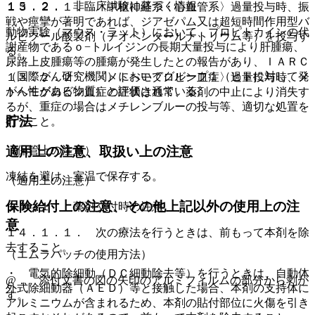
１５．２． 非臨床試験に基づく情報
１３．２．１． 〈中枢神経系・心血管系〉過量投与時、振
戦や痙攣が著明であれば、ジアゼパム又は超短時間作用型バ
動物実験（マウス・ラット）において、プロピトカインの代
ルビツール酸製剤（チオペンタールナトリウム等）を投与す
謝産物であるｏ−トルイジンの長期大量投与により肝腫瘍、
る。
尿路上皮腫瘍等の腫瘍が発生したとの報告があり、ＩＡＲＣ
（国際がん研究機関）においてグループ１（ヒトに対して発
１３．２．２． 〈メトヘモグロビン血症〉過量投与時、メ
がん性がある物質）と評価されている。
トヘモグロビン血症の症状は通常、薬剤の中止により消失す
るが、重症の場合はメチレンブルーの投与等、適切な処置を
貯法
行うこと。
適用上の注意、取扱い上の注意
（保管上の注意）
凍結を避け、室温で保存する。
（適用上の注意）
保険給付上の注意、その他上記以外の使用上の注
１４．１． 薬剤交付時の注意
意
１４．１．１． 次の療法を行うときは、前もって本剤を除
去すること。
（エムラパッチの使用方法）
・ 電気的除細動（ＤＣ細動除去等）を行うときは、自動体
@． 添付文書の図の矢印のアルミフィルムの部分から剥が
外式除細動器（ＡＥＤ）等と接触した場合、本剤の支持体に
す。
アルミニウムが含まれるため、本剤の貼付部位に火傷を引き