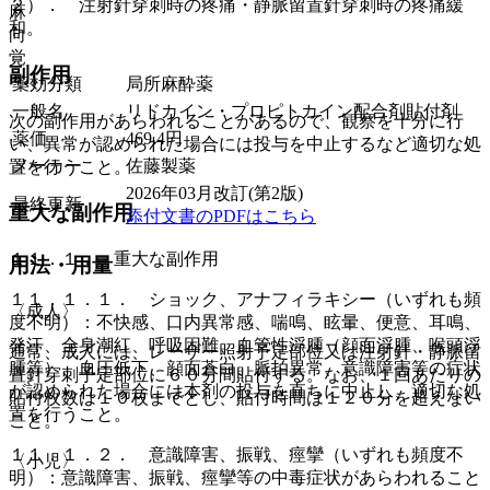
２）． 注射針穿刺時の疼痛・静脈留置針穿刺時の疼痛緩
麻
和。
向
覚
副作用
薬効分類
局所麻酔薬
一般名
リドカイン・プロピトカイン配合剤貼付剤
次の副作用があらわれることがあるので、観察を十分に行
薬価
469.4
円
い、異常が認められた場合には投与を中止するなど適切な処
メーカー
佐藤製薬
置を行うこと。
2026年03月改訂(第2版)
最終更新
重大な副作用
添付文書のPDFはこちら
１１．１． 重大な副作用
用法・用量
１１．１．１． ショック、アナフィラキシー（いずれも頻
〈成人〉
度不明）：不快感、口内異常感、喘鳴、眩暈、便意、耳鳴、
発汗、全身潮紅、呼吸困難、血管性浮腫（顔面浮腫、喉頭浮
通常、成人には、レーザー照射予定部位又は注射針・静脈留
腫等）、血圧低下、顔面蒼白、脈拍異常、意識障害等の症状
置針穿刺予定部位に６０分間貼付する。なお、１回あたりの
が認められた場合には本剤の投与を直ちに中止し、適切な処
貼付枚数は１０枚までとし、貼付時間は１２０分を超えない
置を行うこと。
こと。
１１．１．２． 意識障害、振戦、痙攣（いずれも頻度不
〈小児〉
明）：意識障害、振戦、痙攣等の中毒症状があらわれること