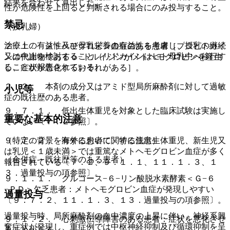
結果を合わせて算出した。
性が危険性を上回ると判断される場合にのみ投与すること。
禁忌
（授乳婦）
治療上の有益性及び母乳栄養の有益性を考慮し、授乳の継続
２．１． メトヘモグロビン血症のある患者［プロピトカイ
又は中止を検討すること（リドカインはヒト母乳中へ移行す
ンの代謝物であるｏ−トルイジンがメトヘモグロビンを産生
ることが報告されている）。
し、症状が悪化するおそれがある］。
２．２． 本剤の成分又はアミド型局所麻酔剤に対して過敏
小児等
症の既往歴のある患者。
９．７．１． 低出生体重児を対象とした臨床試験は実施し
重要な基本的注意
ていない〔７．２参照〕。
９．７．２． 海外において、特に低出生体重児、新生児又
（特定の背景を有する患者に関する注意）
は乳児＜１歳未満＞では重篤なメトヘモグロビン血症が多く
（合併症・既往歴等のある患者）
報告されている〔７．２、９．１．１、１１．１．３、１
３．過量投与の項参照〕。
９．１．１． グルコース−６−リン酸脱水素酵素＜Ｇ−６
−ＰＤ＞欠乏患者：メトヘモグロビン血症が発現しやすい
過量投与
〔９．７．２、１１．１．３、１３．過量投与の項参照〕。
過量投与時、局所麻酔剤の血中濃度の上昇に伴い、神経系興
９．１．２． 心刺激伝導障害のある患者：症状を悪化させ
奮症状が発現し、重症例では中枢神経抑制及び循環抑制を呈
ることがある。