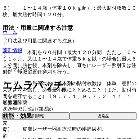
６）． １〜１４歳（体重１０ｋｇ超）：最大貼付枚数１０
枚、最大貼付時間１２０分。
用法・用量に関連する注意
ホーム
（用法及び用量に関連する注意）
薬剤情報
７．１． 本剤を６０分間（最大１２０分間、ただし、０〜
１１ヶ月、又は１〜１４歳で体重５ｋｇ以下の場合は最大６
０分間）貼付後、本剤を除去し、直ちにレーザー照射又は注
エムラパッチ
射針・静脈留置針穿刺を行う。
エムラパッチ
７．２． 小児等における本剤の貼付枚数は、体重、患部の
大きさを考慮し、必要最小限にとどめること（また、貼付時
間を遵守すること）〔９．７．１、９．７．２、１７．１．
局所麻酔薬
３参照〕。
2026年03月改訂(第2版)
効能・効果
薬剤情報
後発品
先
１）． 皮膚レーザー照射療法時の疼痛緩和。
毒
劇