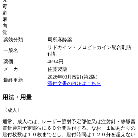
毒
劇
麻
向
覚
薬効分類
局所麻酔薬
リドカイン・プロピトカイン配合剤貼
一般名
付剤
薬価
469.4
円
メーカー
佐藤製薬
2026年03月改訂(第2版)
最終更新
添付文書のPDFはこちら
用法・用量
〈成人〉
通常、成人には、レーザー照射予定部位又は注射針・静脈留
置針穿刺予定部位に６０分間貼付する。なお、１回あたりの
貼付枚数は１０枚までとし、貼付時間は１２０分を超えない