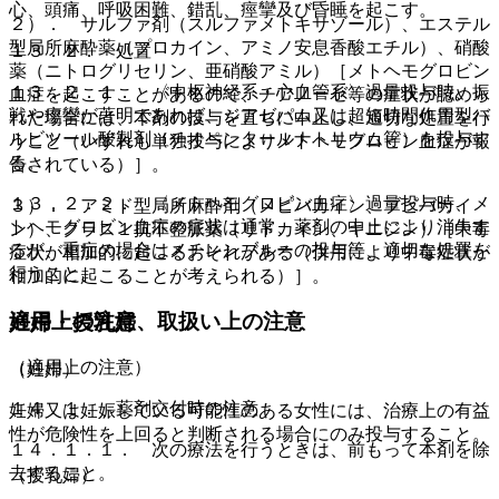
心、頭痛、呼吸困難、錯乱、痙攣及び昏睡を起こす。
２）． サルファ剤（スルファメトキサゾール）、エステル
型局所麻酔薬（プロカイン、アミノ安息香酸エチル）、硝酸
１３．２． 処置
薬（ニトログリセリン、亜硝酸アミル）［メトヘモグロビン
１３．２．１． 〈中枢神経系・心血管系〉過量投与時、振
血症を起こすことがあるので、チアノーゼ等の症状が認めら
戦や痙攣が著明であれば、ジアゼパム又は超短時間作用型バ
れた場合には、本剤の投与を直ちに中止し、適切な処置を行
ルビツール酸製剤（チオペンタールナトリウム等）を投与す
うこと（いずれも単独投与によりメトヘモグロビン血症が報
る。
告されている）］。
１３．２．２． 〈メトヘモグロビン血症〉過量投与時、メ
３）． アミド型局所麻酔剤（メピバカイン、ブピバカイ
トヘモグロビン血症の症状は通常、薬剤の中止により消失す
ン）、クラス１抗不整脈薬（リドカイン、キニジン）［中毒
るが、重症の場合はメチレンブルーの投与等、適切な処置を
症状が相加的に起こるおそれがある（併用により中毒症状が
行うこと。
相加的に起こることが考えられる）］。
適用上の注意、取扱い上の注意
妊婦・授乳婦
（適用上の注意）
（妊婦）
１４．１． 薬剤交付時の注意
妊婦又は妊娠している可能性のある女性には、治療上の有益
性が危険性を上回ると判断される場合にのみ投与すること。
１４．１．１． 次の療法を行うときは、前もって本剤を除
去すること。
（授乳婦）