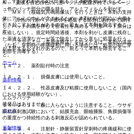
起こすおそれがあるので、前もって本剤を除去すること。
A． 薬液を含む白色の円形パッドが配置されているベージ
ュ色のパッチ部分の隅を持ち、アルミフィルムを剥がす。
・ ＭＲＩ（核磁気共鳴画像法）を行うときは、本剤の支持
体にアルミニウムが含まれるため、本剤の貼付部位に火傷を
B． 白色の円形パッド部分を処置する部分にあわせて貼付
引き起こすおそれがあるので、前もって本剤を除去するこ
し、パッチの隅を押して密着性を高める（円形パッド部分は
と。
圧迫しない）。規定時間経過後、本剤を剥がし皮膚に残存し
た薬液を清潔なガーゼ等で除去してから直ちに処置を行う
・ ジアテルミー（高周波療法）を行うときは、本剤の温度
（なお、穿刺時の疼痛緩和に用いる場合には、処置の前に穿
が上昇するおそれがあるので、前もって本剤を除去するこ
刺部を消毒する）。
と。
ホーム
１４．２． 薬剤貼付時の注意
１４．２．１． 損傷皮膚には使用しないこと。
薬剤情報
１４．２．２． 性器皮膚及び粘膜に使用しないこと（国内
における使用経験がない）。
エムラパッチ
後発品はありません
１４．２．３． 眼に入らないように注意すること。ウサギ
ホーム
眼粘膜刺激試験において、結膜充血、眼瞼腫脹、角膜損傷等
の重度かつ持続性のある刺激反応が認められている。
薬剤情報
１４．２．４． 注射針・静脈留置針穿刺時の疼痛緩和に使