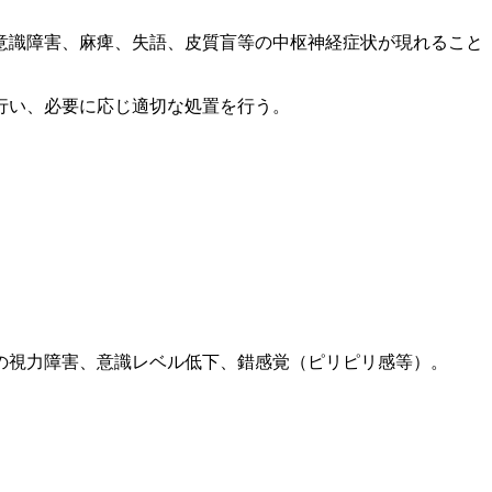
意識障害、麻痺、失語、皮質盲等の中枢神経症状が現れること
行い、必要に応じ適切な処置を行う。
の視力障害、意識レベル低下、錯感覚（ピリピリ感等）。