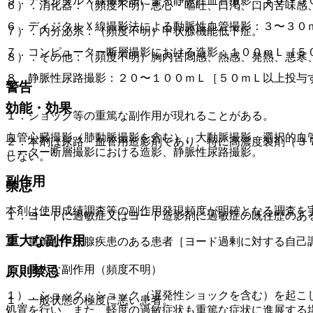
５．ディジタルＸ線撮影法による静脈性血管撮影：３０〜５
６）．消化器：（頻度不明）悪心・嘔吐、口渇、口内苦味感
６．ディジタルＸ線撮影法による動脈性血管撮影：３〜３０
７）．内分泌系：（頻度不明）甲状腺機能低下症。
７．コンピューター断層撮影における造影：１００ｍＬ［５
８）．その他：（頻度不明）胸内苦悶感、熱感、発熱、悪寒
８．静脈性尿路撮影：２０〜１００ｍＬ［５０ｍＬ以上投与
警告
効能・効果
１．ショック等の重篤な副作用が現れることがある。
血管心臓撮影（肺動脈撮影を含む）、大動脈撮影、選択的血
２．本剤は尿路・血管用造影剤であり、特に高濃度製剤（３
ューター断層撮影における造影、静脈性尿路撮影。
しない。
副作用
禁忌
本剤は使用成績調査等の副作用発現頻度が明確となる調査を
１．ヨードに過敏症又はヨード造影剤に過敏症の既往歴のあ
重大な副作用
２．重篤な甲状腺疾患のある患者［ヨード過剰に対する自己
１．重大な副作用（頻度不明）
原則禁忌
１）．ショック：ショック（遅発性ショックを含む）を起こ
１．一般状態の極度に悪い患者。
処置を行い、また、軽度の過敏症状も重篤な症状に進展する