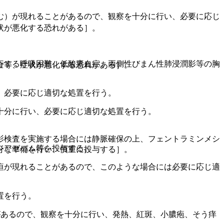
む）が現れることがあるので、観察を十分に行い、必要に応じ
状が悪化する恐れがある］。
行する呼吸困難、低酸素血症、両側性びまん性肺浸潤影等の胸
全等、症状が悪化する恐れがある］。
、必要に応じ適切な処置を行う。
十分に行い、必要に応じ適切な処置を行う。
影検査を実施する場合には静脈確保の上、フェントラミンメシ
ジアゼパム等を投与する。
分な準備を行い、慎重に投与する］。
疸が現れることがあるので、このような場合には必要に応じ適
置を行う。
があるので、観察を十分に行い、発熱、紅斑、小膿疱、そう痒