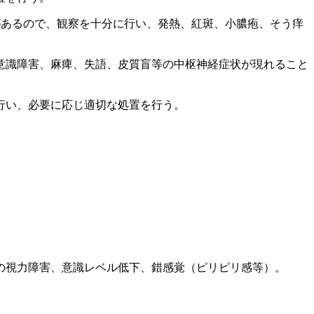
があるので、観察を十分に行い、発熱、紅斑、小膿疱、そう痒
意識障害、麻痺、失語、皮質盲等の中枢神経症状が現れること
行い、必要に応じ適切な処置を行う。
の視力障害、意識レベル低下、錯感覚（ピリピリ感等）。