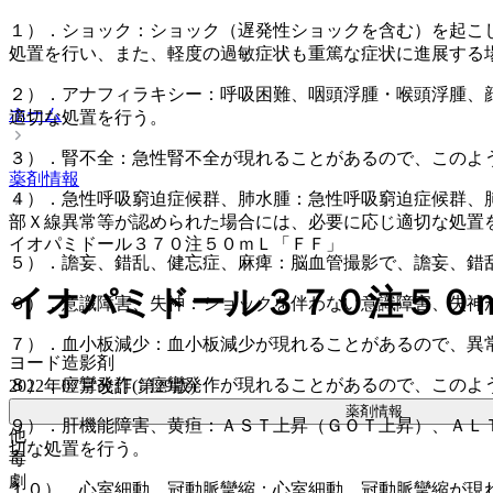
１）．ショック：ショック（遅発性ショックを含む）を起こ
処置を行い、また、軽度の過敏症状も重篤な症状に進展する
２）．アナフィラキシー：呼吸困難、咽頭浮腫・喉頭浮腫、
ホーム
適切な処置を行う。
３）．腎不全：急性腎不全が現れることがあるので、このよ
薬剤情報
４）．急性呼吸窮迫症候群、肺水腫：急性呼吸窮迫症候群、
部Ｘ線異常等が認められた場合には、必要に応じ適切な処置
イオパミドール３７０注５０ｍＬ「ＦＦ」
５）．譫妄、錯乱、健忘症、麻痺：脳血管撮影で、譫妄、錯
イオパミドール３７０注５０
６）．意識障害、失神：ショックを伴わない意識障害、失神
７）．血小板減少：血小板減少が現れることがあるので、異
ヨード造影剤
８）．痙攣発作：痙攣発作が現れることがあるので、このよ
2022年07月改訂(第29版)
薬剤情報
９）．肝機能障害、黄疸：ＡＳＴ上昇（ＧＯＴ上昇）、ＡＬ
他
切な処置を行う。
毒
劇
１０）．心室細動、冠動脈攣縮：心室細動、冠動脈攣縮が現