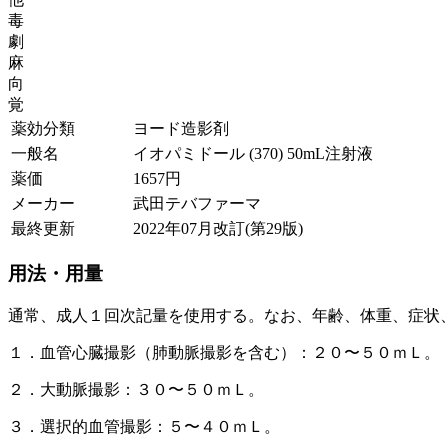
毒
劇
麻
向
覚
薬効分類
ヨード造影剤
一般名
イオパミドール (370) 50mL注射液
薬価
1657
円
メーカー
武田テバファーマ
最終更新
2022年07月改訂(第29版)
用法・用量
通常、成人１回次記量を使用する。なお、年齢、体重、症状
１．血管心臓撮影（肺動脈撮影を含む）：２０〜５０ｍＬ。
２．大動脈撮影：３０〜５０ｍＬ。
３．選択的血管撮影：５〜４０ｍＬ。