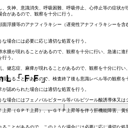
し、失神、意識消失、呼吸困難、呼吸停止、心停止等の症状が
場合があるので、観察を十分に行う。
顔面浮腫等のアナフィラキシー（遅発性アナフィラキシーを含
うな場合には必要に応じ適切な処置を行う。
肺水腫が現れることがあるので、観察を十分に行い、急速に進
を行う。
乱、健忘症、麻痺が現れることがあるので、観察を十分に行い
ｍＬ「ＦＦ」
が現れることがあるので、検査終了後も意識レベル等の観察を
常が認められた場合には適切な処置を行う。
うな場合にはフェノバルビタール等バルビツール酸誘導体又は
Ｔ上昇（ＧＰＴ上昇）、γ−ＧＴＰ上昇等を伴う肝機能障害、黄
れることがあるので、このような場合には必要に応じ適切な処