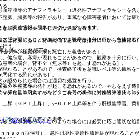
ある］。
顔面浮腫等のアナフィラキシー（遅発性アナフィラキシーを含
不整脈、頻脈等の報告があり、重篤な心障害患者においては症
でき、関連情報へ簡単にアクセスができます。
うな場合には必要に応じ適切な処置を行う。
。
肺水腫が現れることがあるので、観察を十分に行い、急速に進
臓器は腎臓であり、腎機能低下患者では排泄遅延から急性腎不
を行う。
報も併せてご確認下さい。
のゼラチン様変化を来し死亡した報告がある］。
乱、健忘症、麻痺が現れることがあるので、観察を十分に行い
る患者の場合、腎不全（無尿等）を起こす恐れがある］。
が現れることがあるので、検査終了後も意識レベル等の観察を
が悪化する恐れがある］。
常が認められた場合には適切な処置を行う。
ではありません。
頻脈、不整脈等の発作が起こる恐れがあるので、やむをえず造
うな場合にはフェノバルビタール等バルビツール酸誘導体又は
薬の十分な量を用意するなど、これらの発作に対処出来るよう十
Ｔ上昇（ＧＰＴ上昇）、γ−ＧＴＰ上昇等を伴う肝機能障害、黄
こしやすい体質を有する患者。
アル
薬剤情報
ポスト
れることがあるので、このような場合には必要に応じ適切な処
ｏｈｎｓｏｎ症候群）、急性汎発性発疹性膿疱症が現れること