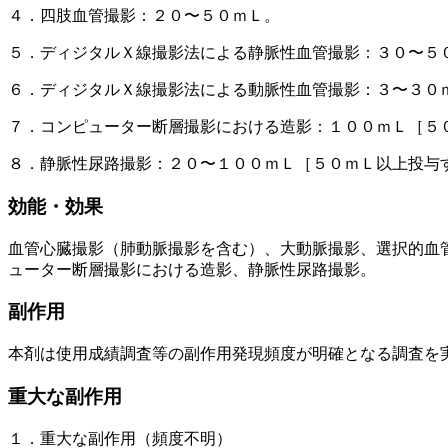
４．四肢血管撮影：２０〜５０ｍＬ。
５．ディジタルＸ線撮影法による静脈性血管撮影：３０〜５
６．ディジタルＸ線撮影法による動脈性血管撮影：３〜３０
７．コンピューター断層撮影における造影：１００ｍＬ［５
８．静脈性尿路撮影：２０〜１００ｍＬ［５０ｍＬ以上投与
効能・効果
血管心臓撮影（肺動脈撮影を含む）、大動脈撮影、選択的血
ューター断層撮影における造影、静脈性尿路撮影。
副作用
本剤は使用成績調査等の副作用発現頻度が明確となる調査を
重大な副作用
１．重大な副作用（頻度不明）