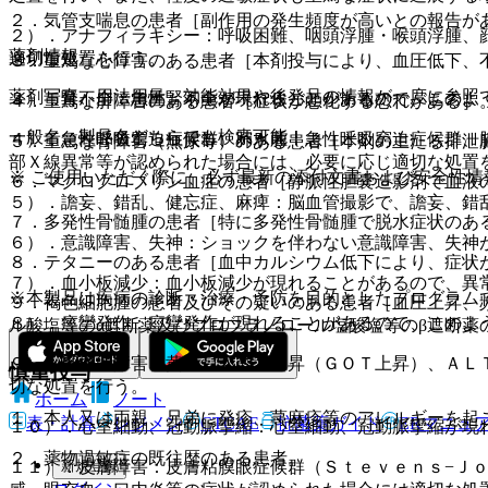
２．気管支喘息の患者［副作用の発生頻度が高いとの報告が
２）．アナフィラキシー：呼吸困難、咽頭浮腫・喉頭浮腫、
薬剤情報
適切な処置を行う。
３．重篤な心障害のある患者［本剤投与により、血圧低下、
薬剤写真、用法用量、効能効果や後発品の情報が一度に参照
３）．腎不全：急性腎不全が現れることがあるので、このよ
４．重篤な肝障害のある患者［症状が悪化する恐れがある］
一般名、製品名どちらでも検索可能！
４）．急性呼吸窮迫症候群、肺水腫：急性呼吸窮迫症候群、
５．重篤な腎障害（無尿等）のある患者［本剤の主たる排泄
部Ｘ線異常等が認められた場合には、必要に応じ適切な処置
※ ご使用いただく際に、必ず最新の添付文書および安全性情
６．マクログロブリン血症の患者［静脈性胆嚢造影剤で血液
５）．譫妄、錯乱、健忘症、麻痺：脳血管撮影で、譫妄、錯
７．多発性骨髄腫の患者［特に多発性骨髄腫で脱水症状のあ
６）．意識障害、失神：ショックを伴わない意識障害、失神
８．テタニーのある患者［血中カルシウム低下により、症状
７）．血小板減少：血小板減少が現れることがあるので、異
※本製品は疾病の診断・治療・予防を目的としたプログラム
９．褐色細胞腫の患者及びその疑いのある患者［血圧上昇、
８）．痙攣発作：痙攣発作が現れることがあるので、このよ
ル酸塩等のα遮断薬及びプロプラノロール塩酸塩等のβ遮断
９）．肝機能障害、黄疸：ＡＳＴ上昇（ＧＯＴ上昇）、ＡＬ
慎重投与
切な処置を行う。
ホーム
ノート
１．本人又は両親、兄弟に発疹、蕁麻疹等のアレルギーを起
表・計算
レジメン
CTCAE
抗菌薬ガイド
ERマニュ
１０）．心室細動、冠動脈攣縮：心室細動、冠動脈攣縮が現
２．薬物過敏症の既往歴のある患者。
新規登録
１１）．皮膚障害：皮膚粘膜眼症候群（Ｓｔｅｖｅｎｓ−Ｊ