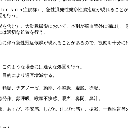
ｏｈｎｓｏｎ症候群）、急性汎発性発疹性膿疱症が現れること
置を行う。
影を含む）、大動脈撮影において、本剤が脳血管外に漏出し、
には適切な処置を行う。
応に伴う急性冠症候群が現れることがあるので、観察を十分に
、このような場合には適切な処置を行う。
、目的により適宜増減する。
。
、頻脈、チアノーゼ、動悸、不整脈、虚脱、徐脈。
息発作、頻呼吸、喉頭不快感、嗄声、鼻閉、鼻汁。
暈、あくび、不安感、しびれ（しびれ感）、振戦、一過性盲等