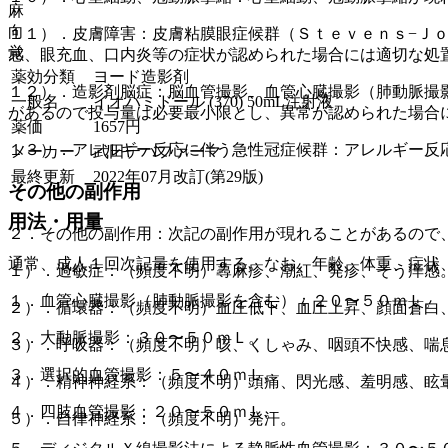
麻
向
１１）．皮膚障害：皮膚粘膜眼症候群（Ｓｔｅｖｅｎｓ−Ｊ
覚
感、眼充血、口内炎等の症状が認められた場合には適切な処
薬効分類
ヨード造影剤
１２）．造影剤脳症：脳血管撮影、血管心臓撮影（肺動脈撮
一般名
イオパミドール (370) 50mL注射液
があるので投与量は必要最小限とし、異常が認められた場合
薬価
1657
円
１３）．アレルギー反応に伴う急性冠症候群：アレルギー反
メーカー
武田テバファーマ
最終更新
2022年07月改訂(第29版)
その他の副作用
用法・用量
２．その他の副作用：次記の副作用が現れることがあるので
通常、成人１回次記量を使用する。なお、年齢、体重、症状
１）．過敏症：（頻度不明）蕁麻疹、潮紅、発疹、そう痒感
１．血管心臓撮影（肺動脈撮影を含む）：２０〜５０ｍＬ。
２）．循環器：（頻度不明）血圧低下、血圧上昇、顔面蒼白
２．大動脈撮影：３０〜５０ｍＬ。
３）．呼吸器：（頻度不明）咳、くしゃみ、咽頭不快感、喘
３．選択的血管撮影：５〜４０ｍＬ。
４）．精神神経系：（頻度不明）頭痛、閃光感、羞明感、眩
４．四肢血管撮影：２０〜５０ｍＬ。
５）．自律神経系：（頻度不明）発汗。