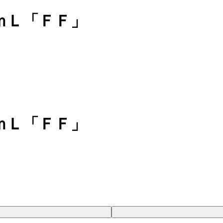
ｍＬ「ＦＦ」
ｍＬ「ＦＦ」