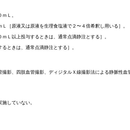
０ｍＬ。
ｍＬ［原液又は原液を生理食塩液で２〜４倍希釈し用いる］。
０ｍＬ以上投与するときは、通常点滴静注とする］。
するときは、通常点滴静注とする］。
管撮影、四肢血管撮影、ディジタルＸ線撮影法による静脈性血
実施していない。