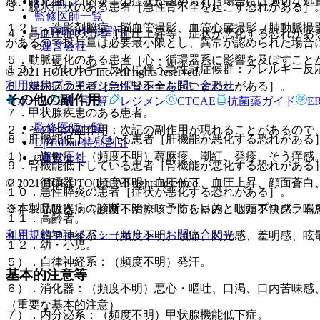
ログイン
感、眼充血、口内炎等の症状が認められた場合には適切な処
３．脱水症状のある患者［急性腎不全を起こす恐れがある］
監修医師一覧
１２）．造影剤脳症：脳血管撮影、血管心臓撮影（肺動脈撮
UpToDate特別割引
４．高血圧症の患者［血圧上昇等、症状が悪化する恐れがあ
があるので投与量は必要最小限とし、異常が認められた場合
運営会社
５．動脈硬化のある患者［心・循環器系に影響を及ぼすこと
１３）．アレルギー反応に伴う急性冠症候群：アレルギー反
© 2021 HOKUTO Inc. All rights reserved.
利用規約
プライバシーポリシー
お問い合わせ
６．糖尿病の患者［急性腎不全を起こす恐れがある］。
その他の副作用
ホーム
表・計算
レジメン
CTCAE
抗菌薬ガイド
E
７．甲状腺疾患のある患者。
監修医師一覧
２．その他の副作用：次記の副作用が現れることがあるので
８．肝機能低下している患者［肝機能が悪化する恐れがある
UpToDate特別割引
１）．過敏症：（頻度不明）蕁麻疹、潮紅、発疹、そう痒感
運営会社
９．腎機能低下している患者［腎機能が悪化する恐れがある
２）．循環器：（頻度不明）血圧低下、血圧上昇、顔面蒼白
© 2021 HOKUTO Inc. All rights reserved.
１０．急性膵炎の患者［症状が悪化する恐れがある］。
※本製品は疾病の診断・治療・予防を目的としたプログラム
３）．呼吸器：（頻度不明）咳、くしゃみ、咽頭不快感、喘
１１．高齢者。
利用規約
プライバシーポリシー
お問い合わせ
４）．精神神経系：（頻度不明）頭痛、閃光感、羞明感、眩
１２．幼・小児。
５）．自律神経系：（頻度不明）発汗。
基本的注意等
６）．消化器：（頻度不明）悪心・嘔吐、口渇、口内苦味感
（重要な基本的注意）
７）．内分泌系：（頻度不明）甲状腺機能低下症。