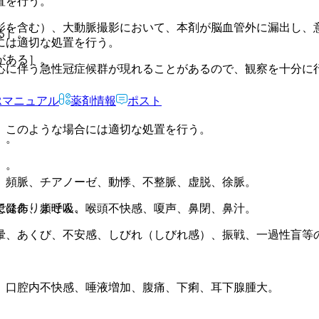
置を行う。
。
影を含む）、大動脈撮影において、本剤が脳血管外に漏出し、
る］。
には適切な処置を行う。
がある］。
応に伴う急性冠症候群が現れることがあるので、観察を十分に
Rマニュアル
薬剤情報
ポスト
、このような場合には適切な処置を行う。
］。
。
］。
、頻脈、チアノーゼ、動悸、不整脈、虚脱、徐脈。
ではありません。
息発作、頻呼吸、喉頭不快感、嗄声、鼻閉、鼻汁。
暈、あくび、不安感、しびれ（しびれ感）、振戦、一過性盲等
、口腔内不快感、唾液増加、腹痛、下痢、耳下腺腫大。