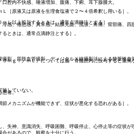
０ｍＬ。
、口腔内不快感、唾液増加、腹痛、下痢、耳下腺腫大。
ｍＬ［原液又は原液を生理食塩液で２〜４倍希釈し用いる］。
０ｍＬ以上投与するときは、通常点滴静注とする］。
、冷感、倦怠感、異常感、結膜充血、流涙、疼痛、背部痛、四
するときは、通常点滴静注とする］。
管撮影、四肢血管撮影、ディジタルＸ線撮影法による静脈性血
７０ｍｇＩ／ｍＬ）については脳・脊髄腔内に投与すると重篤
実施していない。
る患者。
調節メカニズムが機能できず、症状が悪化する恐れがある］。
し、失神、意識消失、呼吸困難、呼吸停止、心停止等の症状が
場合があるので、観察を十分に行う。