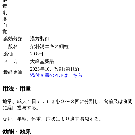
毒
劇
麻
向
覚
薬効分類
漢方製剤
一般名
柴朴湯エキス細粒
薬価
29.8
円
メーカー
大峰堂薬品
2023年10月改訂(第1版)
最終更新
添付文書のPDFはこちら
用法・用量
通常、成人１日７．５ｇを２〜３回に分割し、食前又は食間
に経口投与する。
なお、年齢、体重、症状により適宜増減する。
効能・効果