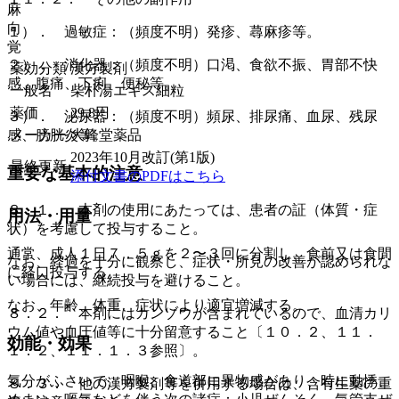
麻
向
１）． 過敏症：（頻度不明）発疹、蕁麻疹等。
覚
２）． 消化器：（頻度不明）口渇、食欲不振、胃部不快
薬効分類
漢方製剤
感、腹痛、下痢、便秘等。
一般名
柴朴湯エキス細粒
薬価
29.8
円
３）． 泌尿器：（頻度不明）頻尿、排尿痛、血尿、残尿
メーカー
大峰堂薬品
感、膀胱炎等。
2023年10月改訂(第1版)
最終更新
重要な基本的注意
添付文書のPDFはこちら
８．１． 本剤の使用にあたっては、患者の証（体質・症
用法・用量
状）を考慮して投与すること。
通常、成人１日７．５ｇを２〜３回に分割し、食前又は食間
なお、経過を十分に観察し、症状・所見の改善が認められな
に経口投与する。
い場合には、継続投与を避けること。
なお、年齢、体重、症状により適宜増減する。
８．２． 本剤にはカンゾウが含まれているので、血清カリ
ウム値や血圧値等に十分留意すること〔１０．２、１１．
効能・効果
１．２、１１．１．３参照〕。
気分がふさいで、咽喉、食道部に異物感があり、時に動悸、
８．３． 他の漢方製剤等を併用する場合は、含有生薬の重