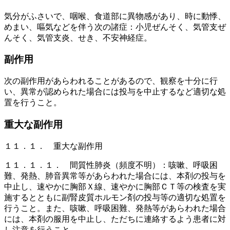
気分がふさいで、咽喉、食道部に異物感があり、時に動悸、
めまい、嘔気などを伴う次の諸症：小児ぜんそく、気管支ぜ
んそく、気管支炎、せき、不安神経症。
副作用
次の副作用があらわれることがあるので、観察を十分に行
い、異常が認められた場合には投与を中止するなど適切な処
置を行うこと。
重大な副作用
１１．１． 重大な副作用
１１．１．１． 間質性肺炎（頻度不明）：咳嗽、呼吸困
難、発熱、肺音異常等があらわれた場合には、本剤の投与を
中止し、速やかに胸部Ｘ線、速やかに胸部ＣＴ等の検査を実
施するとともに副腎皮質ホルモン剤の投与等の適切な処置を
行うこと。また、咳嗽、呼吸困難、発熱等があらわれた場合
には、本剤の服用を中止し、ただちに連絡するよう患者に対
し注意を行うこと。