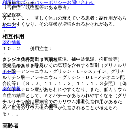
利用規約
プライバシーポリシー
お問い合わせ
（保管上の注意）
（合併症・既往歴等のある患者）
室温保存。
９．１．１． 著しく体力の衰えている患者：副作用があら
われやすくなり、その症状が増強されるおそれがある。
ホーム
相互作用
薬剤情報
１０．２． 併用注意：
カンゾウ含有製剤（芍薬甘草湯、補中益気湯、抑肝散等）、
クラシエ柴朴湯エキス細粒
グリチルリチン酸及びその塩類を含有する製剤（グリチルリ
後発品はありません
チン酸一アンモニウム・グリシン・Ｌ−システイン、グリチ
ホーム
ルリチン酸一アンモニウム・グリシン・ＤＬ−メチオニン配
合錠等）〔８．２、１１．１．２、１１．１．３参照〕［偽
薬剤情報
アルドステロン症があらわれやすくなり、また、低カリウム
血症の結果として、ミオパチーがあらわれやすくなる（グリ
チルリチン酸は尿細管でのカリウム排泄促進作用があるた
クラシエ柴朴湯エキス細粒
め、血清カリウム値の低下が促進されることが考えられ
る）］。
高齢者