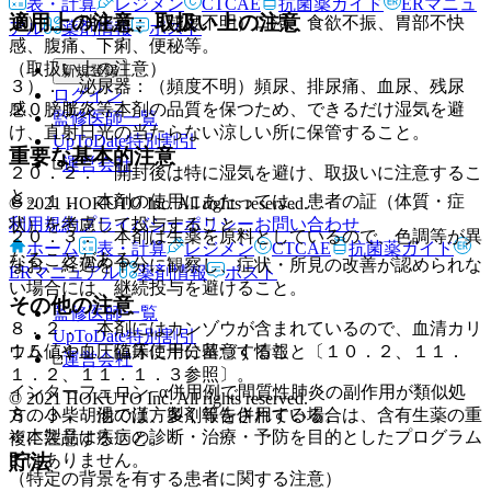
表・計算
レジメン
CTCAE
抗菌薬ガイド
ERマニュ
適用上の注意、取扱い上の注意
２）． 消化器：（頻度不明）口渇、食欲不振、胃部不快
アル
薬剤情報
ポスト
感、腹痛、下痢、便秘等。
（取扱い上の注意）
新規登録
３）． 泌尿器：（頻度不明）頻尿、排尿痛、血尿、残尿
ログイン
２０．１． 本剤の品質を保つため、できるだけ湿気を避
感、膀胱炎等。
監修医師一覧
け、直射日光の当たらない涼しい所に保管すること。
UpToDate特別割引
重要な基本的注意
運営会社
２０．２． 開封後は特に湿気を避け、取扱いに注意するこ
と。
８．１． 本剤の使用にあたっては、患者の証（体質・症
© 2021 HOKUTO Inc. All rights reserved.
利用規約
プライバシーポリシー
お問い合わせ
状）を考慮して投与すること。
２０．３． 本剤は生薬を原料としているので、色調等が異
ホーム
表・計算
レジメン
CTCAE
抗菌薬ガイド
なることがある。
なお、経過を十分に観察し、症状・所見の改善が認められな
ERマニュアル
薬剤情報
ポスト
い場合には、継続投与を避けること。
その他の注意
監修医師一覧
８．２． 本剤にはカンゾウが含まれているので、血清カリ
UpToDate特別割引
１５．１． 臨床使用に基づく情報
ウム値や血圧値等に十分留意すること〔１０．２、１１．
運営会社
１．２、１１．１．３参照〕。
インターフェロン−α併用例で間質性肺炎の副作用が類似処
© 2021 HOKUTO Inc. All rights reserved.
方の小柴胡湯では、多く報告されている。
８．３． 他の漢方製剤等を併用する場合は、含有生薬の重
※本製品は疾病の診断・治療・予防を目的としたプログラム
複に注意すること。
ではありません。
貯法
（特定の背景を有する患者に関する注意）