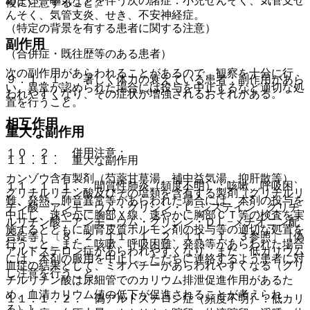
めまい、嘔気などを伴う次の諸症：小児ぜんそく、気管支ぜ
複に注意すること。
んそく、気管支炎、せき、不安神経症。
（特定の背景を有する患者に関する注意）
副作用
（合併症・既往歴等のある患者）
次の副作用があらわれることがあるので、観察を十分に行
９．１．１． 著しく体力の衰えている患者：副作用があら
い、異常が認められた場合には投与を中止するなど適切な処
われやすくなり、その症状が増強されるおそれがある。
置を行うこと。
相互作用
重大な副作用
１０．２． 併用注意：
１１．１． 重大な副作用
カンゾウ含有製剤（芍薬甘草湯、補中益気湯、抑肝散等）、
１１．１．１． 間質性肺炎（頻度不明）：咳嗽、呼吸困
グリチルリチン酸及びその塩類を含有する製剤（グリチルリ
難、発熱、肺音異常等があらわれた場合には、本剤の投与を
チン酸一アンモニウム・グリシン・Ｌ−システイン、グリチ
中止し、速やかに胸部Ｘ線、速やかに胸部ＣＴ等の検査を実
ルリチン酸一アンモニウム・グリシン・ＤＬ−メチオニン配
施するとともに副腎皮質ホルモン剤の投与等の適切な処置を
合錠等）〔８．２、１１．１．２、１１．１．３参照〕［偽
行うこと。また、咳嗽、呼吸困難、発熱等があらわれた場合
アルドステロン症があらわれやすくなり、また、低カリウム
には、本剤の服用を中止し、ただちに連絡するよう患者に対
血症の結果として、ミオパチーがあらわれやすくなる（グリ
し注意を行うこと。
チルリチン酸は尿細管でのカリウム排泄促進作用があるた
め、血清カリウム値の低下が促進されることが考えられ
１１．１．２． 偽アルドステロン症（頻度不明）：低カリ
る）］。