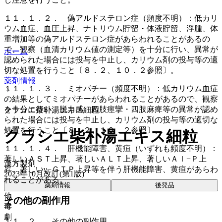
１１．１．２． 偽アルドステロン症（頻度不明）：低カリ
ウム血症、血圧上昇、ナトリウム貯留・体液貯留、浮腫、体
重増加等の偽アルドステロン症があらわれることがあるの
で、観察（血清カリウム値の測定等）を十分に行い、異常が
ホーム
認められた場合には投与を中止し、カリウム剤の投与等の適
切な処置を行うこと〔８．２、１０．２参照〕。
薬剤情報
１１．１．３． ミオパチー（頻度不明）：低カリウム血症
の結果としてミオパチーがあらわれることがあるので、観察
を十分に行い、脱力感、四肢痙攣・四肢麻痺等の異常が認め
クラシエ柴朴湯エキス細粒
られた場合には投与を中止し、カリウム剤の投与等の適切な
処置を行うこと〔８．２、１０．２参照〕。
クラシエ柴朴湯エキス細粒
１１．１．４． 肝機能障害、黄疸（いずれも頻度不明）：
著しいＡＳＴ上昇、著しいＡＬＴ上昇、著しいＡｌ−Ｐ上
漢方製剤
昇、著しいγ−ＧＴＰ上昇等を伴う肝機能障害、黄疸があらわ
2023年10月改訂(第1版)
れることがある。
薬剤情報
後発品
他
その他の副作用
毒
劇
１１．２． その他の副作用