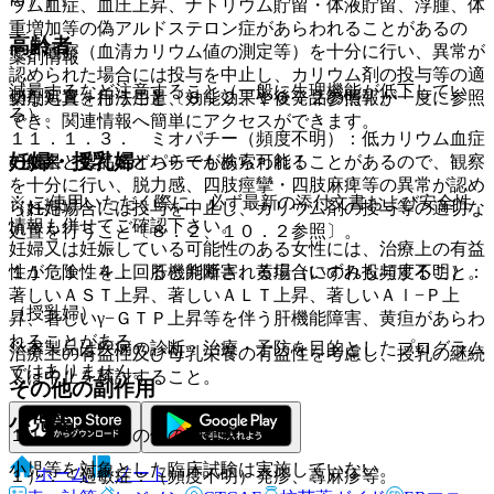
ウム血症、血圧上昇、ナトリウム貯留・体液貯留、浮腫、体
重増加等の偽アルドステロン症があらわれることがあるの
高齢者
で、観察（血清カリウム値の測定等）を十分に行い、異常が
薬剤情報
認められた場合には投与を中止し、カリウム剤の投与等の適
減量するなど注意すること（一般に生理機能が低下してい
薬剤写真、用法用量、効能効果や後発品の情報が一度に参照
切な処置を行うこと〔８．２、１０．２参照〕。
る）。
でき、関連情報へ簡単にアクセスができます。
１１．１．３． ミオパチー（頻度不明）：低カリウム血症
妊婦・授乳婦
一般名、製品名どちらでも検索可能！
の結果としてミオパチーがあらわれることがあるので、観察
を十分に行い、脱力感、四肢痙攣・四肢麻痺等の異常が認め
※ ご使用いただく際に、必ず最新の添付文書および安全性
（妊婦）
られた場合には投与を中止し、カリウム剤の投与等の適切な
情報も併せてご確認下さい。
処置を行うこと〔８．２、１０．２参照〕。
妊婦又は妊娠している可能性のある女性には、治療上の有益
性が危険性を上回ると判断される場合にのみ投与すること。
１１．１．４． 肝機能障害、黄疸（いずれも頻度不明）：
著しいＡＳＴ上昇、著しいＡＬＴ上昇、著しいＡｌ−Ｐ上
（授乳婦）
昇、著しいγ−ＧＴＰ上昇等を伴う肝機能障害、黄疸があらわ
れることがある。
※本製品は疾病の診断・治療・予防を目的としたプログラム
治療上の有益性及び母乳栄養の有益性を考慮し、授乳の継続
ではありません。
又は中止を検討すること。
その他の副作用
小児等
１１．２． その他の副作用
小児等を対象とした臨床試験は実施していない。
ホーム
ノート
１）． 過敏症：（頻度不明）発疹、蕁麻疹等。