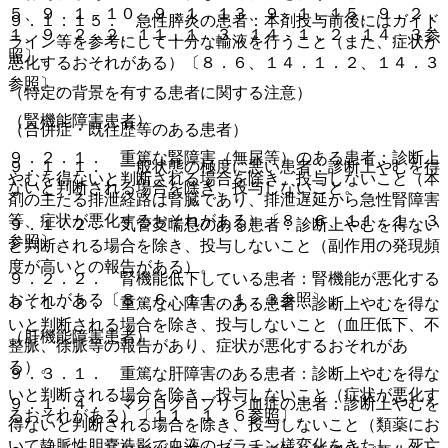
５、９．１．１０、９．１．１３、９．１．１５、９．２．
９．１．１５． 急性膵炎の患者：本剤投与前後にはガイド
１、９．２．２、１１．１．３、１４．１．２、１４．３参
ライン等を参考にして十分な輸液を行うこと（また、症状が
照〕。
悪化するおそれがある）〔８．６、１４．１．２、１４．３
参照〕。
（特定の背景を有する患者に関する注意）
（腎機能障害患者）
（合併症・既往歴等のある患者）
９．２．１． 重篤な腎障害（無尿等）のある患者：診断上
９．１．１． 一般状態の極度に悪い患者：診断上やむを得
やむを得ないと判断される場合を除き、投与しないこと（本
ないと判断される場合を除き、投与しないこと。
剤の主たる排泄経路は腎臓であり、排泄遅延から急性腎障害
等、症状が悪化するおそれがある）〔８．６、１１．１．３
９．１．２． 気管支喘息のある患者：診断上やむを得ない
参照〕。
と判断される場合を除き、投与しないこと（副作用の発現頻
度が高いとの報告がある）。
９．２．２． 腎機能低下している患者：腎機能が悪化する
おそれがある〔８．６、１１．１．３参照〕。
９．１．３． 重篤な心障害のある患者：診断上やむを得な
いと判断される場合を除き、投与しないこと（血圧低下、不
（肝機能障害患者）
整脈、徐脈等の報告があり、症状が悪化するおそれがあ
る）。
９．３．１． 重篤な肝障害のある患者：診断上やむを得な
いと判断される場合を除き、投与しないこと（症状が悪化す
９．１．４． マクログロブリン血症の患者：診断上やむを
るおそれがある）〔１１．１．６参照〕。
得ないと判断される場合を除き、投与しないこと（類薬にお
いて静脈性胆嚢造影で血液のゼラチン様変化をきたし、死亡