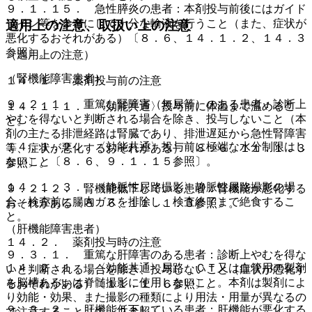
９．１．１５． 急性膵炎の患者：本剤投与前後にはガイド
ライン等を参考にして十分な輸液を行うこと（また、症状が
適用上の注意、取扱い上の注意
悪化するおそれがある）〔８．６、１４．１．２、１４．３
参照〕。
（適用上の注意）
（腎機能障害患者）
１４．１． 薬剤投与前の注意
９．２．１． 重篤な腎障害（無尿等）のある患者：診断上
１４．１．１． 〈効能共通〉投与前に体温まで温めるこ
やむを得ないと判断される場合を除き、投与しないこと（本
と。
剤の主たる排泄経路は腎臓であり、排泄遅延から急性腎障害
１４．１．２． 〈効能共通〉投与前に極端な水分制限はし
等、症状が悪化するおそれがある）〔８．６、１１．１．３
ないこと〔８．６、９．１．１５参照〕。
参照〕。
１４．１．３． 〈静脈性尿路撮影〉静脈性尿路撮影の場
９．２．２． 腎機能低下している患者：腎機能が悪化する
合、検査前に腸内ガスを排除し、検査終了まで絶食するこ
おそれがある〔８．６、１１．１．３参照〕。
と。
（肝機能障害患者）
１４．２． 薬剤投与時の注意
９．３．１． 重篤な肝障害のある患者：診断上やむを得な
１４．２．１． 〈効能共通〉尿路、ＣＴ又は血管用の製剤
いと判断される場合を除き、投与しないこと（症状が悪化す
を脳槽あるいは脊髄撮影に使用しないこと。本剤は製剤によ
るおそれがある）〔１１．１．６参照〕。
り効能・効果、また撮影の種類により用法・用量が異なるの
９．３．２． 肝機能低下している患者：肝機能が悪化する
で注意すること〔１．２参照〕。