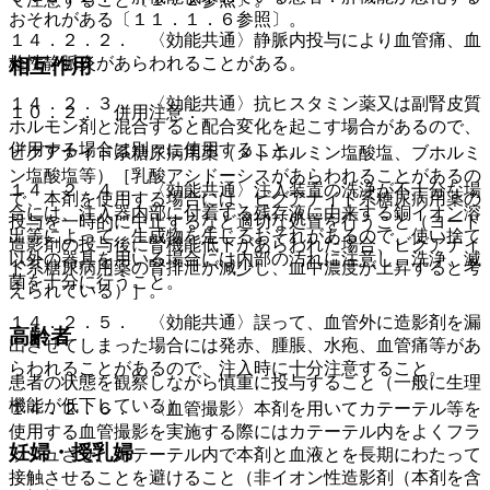
おそれがある〔１１．１．６参照〕。
１４．２．２． 〈効能共通〉静脈内投与により血管痛、血
栓性静脈炎があらわれることがある。
相互作用
１４．２．３． 〈効能共通〉抗ヒスタミン薬又は副腎皮質
１０．２． 併用注意：
ホルモン剤と混合すると配合変化を起こす場合があるので、
併用する場合は別々に使用すること。
ビグアナイド系糖尿病用薬（メトホルミン塩酸塩、ブホルミ
ン塩酸塩等）［乳酸アシドーシスがあらわれることがあるの
１４．２．４． 〈効能共通〉注入装置の洗浄が不十分な場
で、本剤を使用する場合には、ビグアナイド系糖尿病用薬の
合には、注入器内部に付着する残存液に由来する銅イオン溶
投与を一時的に中止するなど適切な処置を行うこと（ヨード
出等によって、生成物を生じるおそれがあるので、使い捨て
造影剤の投与後に腎機能低下があらわれた場合、ビグアナイ
以外の器具を用いる場合には内部の汚れに注意し、洗浄、滅
ド系糖尿病用薬の腎排泄が減少し、血中濃度が上昇すると考
菌を十分に行うこと。
えられている）］。
１４．２．５． 〈効能共通〉誤って、血管外に造影剤を漏
高齢者
出させてしまった場合には発赤、腫脹、水疱、血管痛等があ
らわれることがあるので、注入時に十分注意すること。
患者の状態を観察しながら慎重に投与すること（一般に生理
機能が低下している）。
１４．２．６． 〈血管撮影〉本剤を用いてカテーテル等を
使用する血管撮影を実施する際にはカテーテル内をよくフラ
妊婦・授乳婦
ッシュさせ、カテーテル内で本剤と血液とを長期にわたって
接触させることを避けること（非イオン性造影剤（本剤を含