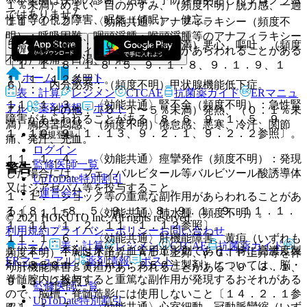
１％未満）めまい、目のかすみ、（頻度不明）脱力感、一過
ではありません。
性盲等の視力障害、眠気（傾眠）、健忘。
１１．１．２． 〈効能共通〉アナフィラキシー（頻度不
明）：呼吸困難、咽頭浮腫・喉頭浮腫等のアナフィラキシー
５）． 消化器：（０．１〜５％未満）悪心、嘔吐、（頻度
（遅発性アナフィラキシーを含む）があらわれることがある
不明）腹痛、口渇、下痢。
〔１．１、８．１−８．５、９．１．８、９．１．９、１
ホーム
ノート
１．１．１２参照〕。
６）． 内分泌系：（頻度不明）甲状腺機能低下症。
表・計算
レジメン
CTCAE
抗菌薬ガイド
ERマニュ
１１．１．３． 〈効能共通〉腎不全（頻度不明）：急性腎
アル
薬剤情報
ポスト
７）． その他：（０．１〜５％未満）発熱、（０．１％未
障害があらわれることがある〔８．６、９．１．５、９．
満）胸内苦悶感、（頻度不明）倦怠感、悪寒、冷汗、関節
１．１０、９．１．１３、９．２．１、９．２．２参照〕。
新規登録
痛、発汗、充血。
ログイン
１１．１．４． 〈効能共通〉痙攣発作（頻度不明）：発現
監修医師一覧
警告
した場合には、フェノバルビタール等バルビツール酸誘導体
UpToDate特別割引
又はジアゼパム等を投与すること。
運営会社
１．１． ショック等の重篤な副作用があらわれることがあ
る〔８．１−８．５、９．１．８、９．１．９、１１．１．
１１．１．５． 〈効能共通〉肺水腫（頻度不明）。
© 2021 HOKUTO Inc. All rights reserved.
１、１１．１．２、１１．１．１２参照〕。
利用規約
プライバシーポリシー
お問い合わせ
１１．１．６． 〈効能共通〉肝機能障害、黄疸（いずれも
ホーム
表・計算
レジメン
CTCAE
抗菌薬ガイド
１．２． 本剤は尿路・血管用造影剤であり、特に高濃度製
頻度不明）：ＡＳＴ上昇、ＡＬＴ上昇、γ−ＧＴＰ上昇等を伴
ERマニュアル
薬剤情報
ポスト
剤（３５０ｍｇＩ／ｍＬ：３５０注製剤）については、脳・
う肝機能障害、黄疸があらわれることがある〔９．３．１、
脊髄腔内に投与すると重篤な副作用が発現するおそれがある
９．３．２参照〕。
監修医師一覧
ので、脳槽・脊髄造影には使用しないこと〔１４．２．１参
UpToDate特別割引
１１．１．７． 〈効能共通〉心室細動、冠動脈攣縮（いず