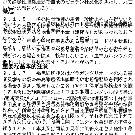
いて静脈性胆嚢造影で血液のゼラチン様変化をきたし、死亡
したとの報告がある）。
禁忌
９．１．５． 多発性骨髄腫の患者：診断上やむを得ないと
２．１． ヨードに過敏症又はヨード造影剤に過敏症の既往
判断される場合を除き、投与しないこと（特に多発性骨髄腫
歴のある患者〔８．１参照〕。
で脱水症状のある場合、腎不全（無尿等）があらわれるおそ
れがある）〔８．６、１１．１．３参照〕。
２．２． 重篤な甲状腺疾患のある患者［ヨードが甲状腺に
集積し、症状が悪化するおそれがある］〔９．１．１４参
９．１．６． テタニーのある患者：診断上やむを得ないと
照〕。
判断される場合を除き、投与しないこと（血中カルシウムの
低下により、症状が悪化するおそれがある）。
重要な基本的注意
９．１．７． 褐色細胞腫又はパラガングリオーマのある患
８．１． ショック等の発現に備え、十分な問診を行うこと
者及びその疑いのある患者：診断上やむを得ないと判断され
〔１．１、２．１、９．１．８、９．１．９、１１．１．
る場合を除き、投与しないこと（やむを得ず造影検査を実施
１、１１．１．２、１１．１．１２参照〕。
する場合には静脈確保の上、フェントラミンメシル酸塩等の
α遮断薬及びプロプラノロール塩酸塩等のβ遮断薬の十分な量
８．２． 投与量と投与方法にかかわらず過敏反応があらわ
を用意するなど、これらの発作に対処できるよう十分な準備
れることがある（本剤によるショック等の重篤な副作用は、
を行い、慎重に投与すること）、血圧上昇、頻脈、不整脈等
ヨード過敏反応によるものとは限らず、それを確実に予知で
の発作が起こるおそれがある。
きる方法はないので、投与に際しては必ず救急処置の準備を
行うこと）〔１．１、１１．１．１、１１．１．２、１１．
９．１．８． 本人又は両親、兄弟に気管支喘息、発疹、蕁
１．１２参照〕。
麻疹等のアレルギーを起こしやすい体質を有する患者〔１．