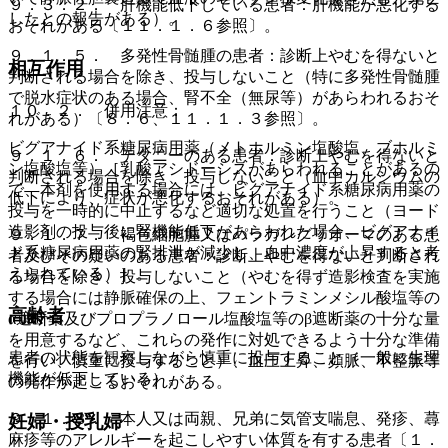
９．３．２． 肝機能低下している患者：肝機能が悪化する
したとの報告がある）。
おそれがある〔１１．１．６参照〕。
９．１．５． 多発性骨髄腫の患者：診断上やむを得ないと
相互作用
判断される場合を除き、投与しないこと（特に多発性骨髄腫
で脱水症状のある場合、腎不全（無尿等）があらわれるおそ
１０．２． 併用注意：
れがある）〔８．６、１１．１．３参照〕。
ビグアナイド系糖尿病用薬（メトホルミン塩酸塩、ブホルミ
９．１．６． テタニーのある患者：診断上やむを得ないと
ン塩酸塩等）［乳酸アシドーシスがあらわれることがあるの
判断される場合を除き、投与しないこと（血中カルシウムの
で、本剤を使用する場合には、ビグアナイド系糖尿病用薬の
低下により、症状が悪化するおそれがある）。
投与を一時的に中止するなど適切な処置を行うこと（ヨード
造影剤の投与後に腎機能低下があらわれた場合、ビグアナイ
９．１．７． 褐色細胞腫又はパラガングリオーマのある患
ド系糖尿病用薬の腎排泄が減少し、血中濃度が上昇すると考
者及びその疑いのある患者：診断上やむを得ないと判断され
えられている）］。
る場合を除き、投与しないこと（やむを得ず造影検査を実施
する場合には静脈確保の上、フェントラミンメシル酸塩等の
高齢者
α遮断薬及びプロプラノロール塩酸塩等のβ遮断薬の十分な量
を用意するなど、これらの発作に対処できるよう十分な準備
患者の状態を観察しながら慎重に投与すること（一般に生理
を行い、慎重に投与すること）、血圧上昇、頻脈、不整脈等
機能が低下している）。
の発作が起こるおそれがある。
９．１．８． 本人又は両親、兄弟に気管支喘息、発疹、蕁
妊婦・授乳婦
麻疹等のアレルギーを起こしやすい体質を有する患者〔１．