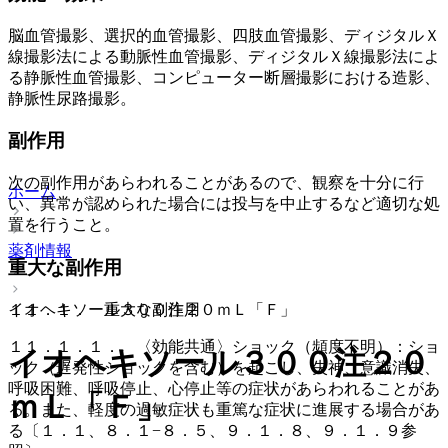
脳血管撮影、選択的血管撮影、四肢血管撮影、ディジタルＸ
線撮影法による動脈性血管撮影、ディジタルＸ線撮影法によ
る静脈性血管撮影、コンピューター断層撮影における造影、
静脈性尿路撮影。
副作用
次の副作用があらわれることがあるので、観察を十分に行
ホーム
い、異常が認められた場合には投与を中止するなど適切な処
置を行うこと。
薬剤情報
重大な副作用
１１．１． 重大な副作用
イオヘキソール３００注２０ｍＬ「Ｆ」
１１．１．１． 〈効能共通〉ショック（頻度不明）：ショ
イオヘキソール３００注２０
ック（遅発性ショックを含む）を起こし、失神、意識消失、
呼吸困難、呼吸停止、心停止等の症状があらわれることがあ
ｍＬ「Ｆ」
る。また、軽度の過敏症状も重篤な症状に進展する場合があ
る〔１．１、８．１−８．５、９．１．８、９．１．９参