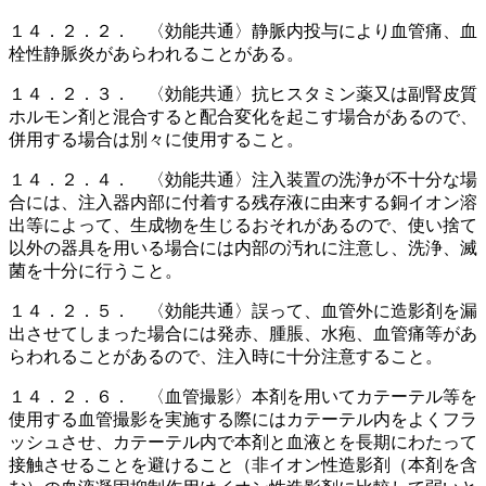
１４．２．２． 〈効能共通〉静脈内投与により血管痛、血
栓性静脈炎があらわれることがある。
１４．２．３． 〈効能共通〉抗ヒスタミン薬又は副腎皮質
ホルモン剤と混合すると配合変化を起こす場合があるので、
併用する場合は別々に使用すること。
１４．２．４． 〈効能共通〉注入装置の洗浄が不十分な場
合には、注入器内部に付着する残存液に由来する銅イオン溶
出等によって、生成物を生じるおそれがあるので、使い捨て
以外の器具を用いる場合には内部の汚れに注意し、洗浄、滅
菌を十分に行うこと。
１４．２．５． 〈効能共通〉誤って、血管外に造影剤を漏
出させてしまった場合には発赤、腫脹、水疱、血管痛等があ
らわれることがあるので、注入時に十分注意すること。
１４．２．６． 〈血管撮影〉本剤を用いてカテーテル等を
使用する血管撮影を実施する際にはカテーテル内をよくフラ
ッシュさせ、カテーテル内で本剤と血液とを長期にわたって
接触させることを避けること（非イオン性造影剤（本剤を含