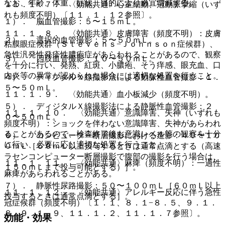
なお、年齢、体重、症状、目的により適宜増減する。
１１．１．７． 〈効能共通〉心室細動、冠動脈攣縮（いず
れも頻度不明）〔１１．１．１２参照〕。
１）． 脳血管撮影：５〜１５ｍＬ。
１１．１．８． 〈効能共通〉皮膚障害（頻度不明）：皮膚
２）． 選択的血管撮影：５〜５０ｍＬ。
粘膜眼症候群（Ｓｔｅｖｅｎｓ−Ｊｏｈｎｓｏｎ症候群）、
急性汎発性発疹性膿疱症があらわれることがあるので、観察
３）． 四肢血管撮影：１０〜５０ｍＬ。
を十分に行い、発熱、紅斑、小膿疱、そう痒感、眼充血、口
内炎等の異常が認められた場合には適切な処置を行うこと。
４）． ディジタルＸ線撮影法による動脈性血管撮影：１．
５〜５０ｍＬ。
１１．１．９． 〈効能共通〉血小板減少（頻度不明）。
５）． ディジタルＸ線撮影法による静脈性血管撮影：２
１１．１．１０． 〈効能共通〉意識障害、失神（いずれも
０〜５０ｍＬ。
頻度不明）：ショックを伴わない意識障害、失神があらわれ
ることがあるので、検査終了後も意識レベル等の観察を十分
６）． コンピューター断層撮影における造影：４０〜１０
に行い、必要に応じ適切な処置を行うこと。
０ｍＬ［５０ｍＬ以上投与するときは通常点滴とする（高速
ラセンコンピューター断層撮影で腹部の撮影を行う場合は、
１１．１．１１． 〈効能共通〉麻痺（頻度不明）：一過性
１５０ｍＬまで投与可能とする）］。
麻痺があらわれることがある。
７）． 静脈性尿路撮影：５０〜１００ｍＬ［６０ｍＬ以上
１１．１．１２． 〈効能共通〉アレルギー反応に伴う急性
投与するときは通常点滴とする］。
冠症候群（頻度不明）〔１．１、８．１−８．５、９．１．
８、９．１．９、１１．１．２、１１．１．７参照〕。
効能・効果