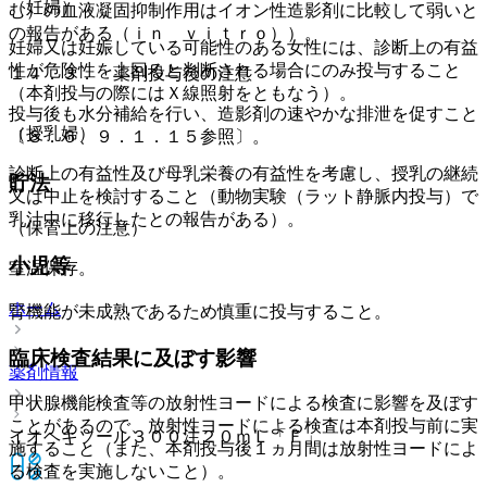
（妊婦）
む）の血液凝固抑制作用はイオン性造影剤に比較して弱いと
の報告がある（ｉｎ ｖｉｔｒｏ））。
妊婦又は妊娠している可能性のある女性には、診断上の有益
性が危険性を上回ると判断される場合にのみ投与すること
１４．３． 薬剤投与後の注意
（本剤投与の際にはＸ線照射をともなう）。
投与後も水分補給を行い、造影剤の速やかな排泄を促すこと
（授乳婦）
〔８．６、９．１．１５参照〕。
診断上の有益性及び母乳栄養の有益性を考慮し、授乳の継続
貯法
又は中止を検討すること（動物実験（ラット静脈内投与）で
乳汁中に移行したとの報告がある）。
（保管上の注意）
小児等
室温保存。
ホーム
腎機能が未成熟であるため慎重に投与すること。
臨床検査結果に及ぼす影響
薬剤情報
甲状腺機能検査等の放射性ヨードによる検査に影響を及ぼす
ことがあるので、放射性ヨードによる検査は本剤投与前に実
イオヘキソール３００注２０ｍＬ「Ｆ」
施すること（また、本剤投与後１ヵ月間は放射性ヨードによ
る検査を実施しないこと）。