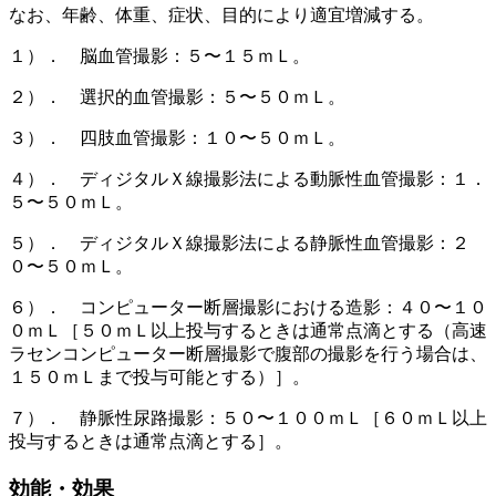
なお、年齢、体重、症状、目的により適宜増減する。
１）． 脳血管撮影：５〜１５ｍＬ。
２）． 選択的血管撮影：５〜５０ｍＬ。
３）． 四肢血管撮影：１０〜５０ｍＬ。
４）． ディジタルＸ線撮影法による動脈性血管撮影：１．
５〜５０ｍＬ。
５）． ディジタルＸ線撮影法による静脈性血管撮影：２
０〜５０ｍＬ。
６）． コンピューター断層撮影における造影：４０〜１０
０ｍＬ［５０ｍＬ以上投与するときは通常点滴とする（高速
ラセンコンピューター断層撮影で腹部の撮影を行う場合は、
１５０ｍＬまで投与可能とする）］。
７）． 静脈性尿路撮影：５０〜１００ｍＬ［６０ｍＬ以上
投与するときは通常点滴とする］。
効能・効果