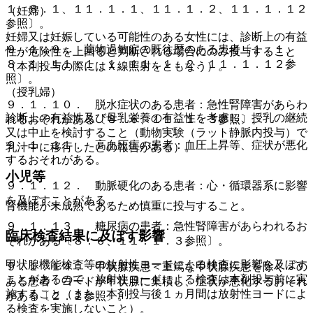
１、８．１、１１．１．１、１１．１．２、１１．１．１２
（妊婦）
参照〕。
妊婦又は妊娠している可能性のある女性には、診断上の有益
９．１．９． 薬物過敏症の既往歴のある患者〔１．１、
性が危険性を上回ると判断される場合にのみ投与すること
８．１、１１．１．１、１１．１．２、１１．１．１２参
（本剤投与の際にはＸ線照射をともなう）。
照〕。
（授乳婦）
９．１．１０． 脱水症状のある患者：急性腎障害があらわ
診断上の有益性及び母乳栄養の有益性を考慮し、授乳の継続
れるおそれがある〔８．６、１１．１．３参照〕。
又は中止を検討すること（動物実験（ラット静脈内投与）で
９．１．１１． 高血圧症の患者：血圧上昇等、症状が悪化
乳汁中に移行したとの報告がある）。
するおそれがある。
小児等
９．１．１２． 動脈硬化のある患者：心・循環器系に影響
を及ぼすことがある。
腎機能が未成熟であるため慎重に投与すること。
９．１．１３． 糖尿病の患者：急性腎障害があらわれるお
臨床検査結果に及ぼす影響
それがある〔８．６、１１．１．３参照〕。
甲状腺機能検査等の放射性ヨードによる検査に影響を及ぼす
９．１．１４． 甲状腺疾患＜重篤な甲状腺疾患を除く＞の
ことがあるので、放射性ヨードによる検査は本剤投与前に実
ある患者：ヨードが甲状腺に集積し、症状が悪化するおそれ
施すること（また、本剤投与後１ヵ月間は放射性ヨードによ
がある〔２．２参照〕。
る検査を実施しないこと）。