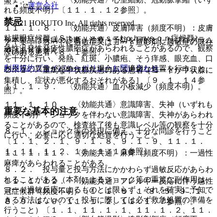
照〕。
運営会社
れも頻度不明）〔１１．１．１２参照〕。
禁忌
© 2021 HOKUTO Inc. All rights reserved.
１１．１．８． 〈効能共通〉皮膚障害（頻度不明）：皮膚
粘膜眼症候群（Ｓｔｅｖｅｎｓ−Ｊｏｈｎｓｏｎ症候群）、
※本製品は疾病の診断・治療・予防を目的としたプログラム
２．１． ヨードに過敏症又はヨード造影剤に過敏症の既往
急性汎発性発疹性膿疱症があらわれることがあるので、観察
ではありません。
歴のある患者〔８．１参照〕。
を十分に行い、発熱、紅斑、小膿疱、そう痒感、眼充血、口
利用規約
プライバシーポリシー
お問い合わせ
内炎等の異常が認められた場合には適切な処置を行うこと。
２．２． 重篤な甲状腺疾患のある患者［ヨードが甲状腺に
集積し、症状が悪化するおそれがある］〔９．１．１４参
１１．１．９． 〈効能共通〉血小板減少（頻度不明）。
照〕。
１１．１．１０． 〈効能共通〉意識障害、失神（いずれも
重要な基本的注意
頻度不明）：ショックを伴わない意識障害、失神があらわれ
ることがあるので、検査終了後も意識レベル等の観察を十分
８．１． ショック等の発現に備え、十分な問診を行うこと
に行い、必要に応じ適切な処置を行うこと。
〔１．１、２．１、９．１．８、９．１．９、１１．１．
１、１１．１．２、１１．１．１２参照〕。
１１．１．１１． 〈効能共通〉麻痺（頻度不明）：一過性
麻痺があらわれることがある。
８．２． 投与量と投与方法にかかわらず過敏反応があらわ
れることがある（本剤によるショック等の重篤な副作用は、
１１．１．１２． 〈効能共通〉アレルギー反応に伴う急性
ヨード過敏反応によるものとは限らず、それを確実に予知で
冠症候群（頻度不明）〔１．１、８．１−８．５、９．１．
きる方法はないので、投与に際しては必ず救急処置の準備を
８、９．１．９、１１．１．２、１１．１．７参照〕。
行うこと）〔１．１、１１．１．１、１１．１．２、１１．