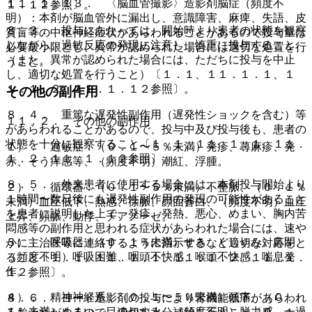
１１．１．１３． 〈脳血管撮影〉造影剤脳症（頻度不
１．１２参照〕。
明）：本剤が脳血管外に漏出し、意識障害、麻痺、失語、皮
８．３． 投与にあたっては、開始時より患者の状態を観察
質盲等の中枢神経症状があらわれることがあるので投与量は
しながら、過敏反応の発現に注意し、慎重に投与すること
必要最小限とし、異常が認められた場合には適切な処置を行
（また、異常が認められた場合には、ただちに投与を中止
うこと。
し、適切な処置を行うこと）〔１．１、１１．１．１、１
１．１．２、１１．１．１２参照〕。
その他の副作用
８．４． 重篤な遅発性副作用（遅発性ショックを含む）等
１１．２． その他の副作用
があらわれることがあるので、投与中及び投与後も、患者の
状態を十分に観察すること〔１．１、１１．１．１、１１．
１）． 過敏症：（０．１〜５％未満）発疹、蕁麻疹、発
１．２、１１．１．１２参照〕。
赤、そう痒感等、（頻度不明）潮紅、浮腫。
８．５． 外来患者に使用する場合には、本剤投与開始より
２）． 循環器：（０．１〜５％未満）不整脈、（０．１％
１時間〜数日後にも遅発性副作用の発現の可能性があること
未満）血圧低下、熱感、徐脈、顔面蒼白、（頻度不明）血圧
を患者に説明した上で、発疹、発熱、悪心、めまい、胸内苦
上昇、頻脈、動悸、チアノーゼ。
悶感等の副作用と思われる症状があらわれた場合には、速や
３）． 呼吸器：（０．１％未満）せき、くしゃみ、鼻閉、
かに主治医等に連絡するように指示するなど適切な対応をと
（頻度不明）呼吸困難、咽頭不快感、喉頭不快感、喘息発
ること〔１．１、１１．１．１、１１．１．２、１１．１．
作。
１２参照〕。
４）． 精神神経系：（０．１〜５％未満）頭痛、（０．
８．６． ヨード造影剤の投与により腎機能低下があらわれ
１％未満）めまい、目のかすみ、（頻度不明）脱力感、一過