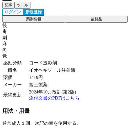
記事
ツール
ログイン
新規登録
薬剤情報
後発品
後
毒
劇
麻
向
覚
薬効分類
ヨード造影剤
一般名
イオヘキソール注射液
薬価
1419
円
メーカー
富士製薬
2024年10月改訂(第2版)
最終更新
添付文書のPDFはこちら
用法・用量
通常成人１回、次記の量を使用する。