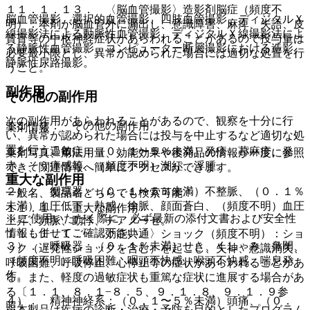
１１．１．１３． 〈脳血管撮影〉造影剤脳症（頻度不
脳血管撮影、選択的血管撮影、四肢血管撮影、ディジタルＸ
明）：本剤が脳血管外に漏出し、意識障害、麻痺、失語、皮
線撮影法による動脈性血管撮影、ディジタルＸ線撮影法によ
質盲等の中枢神経症状があらわれることがあるので投与量は
る静脈性血管撮影、コンピューター断層撮影における造影、
必要最小限とし、異常が認められた場合には適切な処置を行
静脈性尿路撮影。
うこと。
副作用
その他の副作用
次の副作用があらわれることがあるので、観察を十分に行
１１．２． その他の副作用
薬剤情報
い、異常が認められた場合には投与を中止するなど適切な処
置を行うこと。
１）． 過敏症：（０．１〜５％未満）発疹、蕁麻疹、発
薬剤写真、用法用量、効能効果や後発品の情報が一度に参照
赤、そう痒感等、（頻度不明）潮紅、浮腫。
でき、関連情報へ簡単にアクセスができます。
重大な副作用
２）． 循環器：（０．１〜５％未満）不整脈、（０．１％
一般名、製品名どちらでも検索可能！
未満）血圧低下、熱感、徐脈、顔面蒼白、（頻度不明）血圧
１１．１． 重大な副作用
※ ご使用いただく際に、必ず最新の添付文書および安全性
上昇、頻脈、動悸、チアノーゼ。
情報も併せてご確認下さい。
１１．１．１． 〈効能共通〉ショック（頻度不明）：ショ
３）． 呼吸器：（０．１％未満）せき、くしゃみ、鼻閉、
ック（遅発性ショックを含む）を起こし、失神、意識消失、
（頻度不明）呼吸困難、咽頭不快感、喉頭不快感、喘息発
呼吸困難、呼吸停止、心停止等の症状があらわれることがあ
作。
る。また、軽度の過敏症状も重篤な症状に進展する場合があ
る〔１．１、８．１−８．５、９．１．８、９．１．９参
４）． 精神神経系：（０．１〜５％未満）頭痛、（０．
照〕。
※本製品は疾病の診断・治療・予防を目的としたプログラム