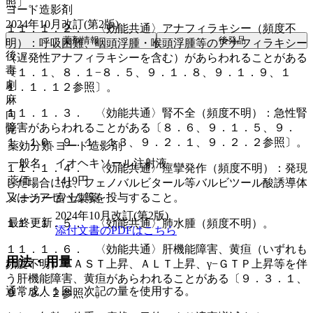
照〕。
ヨード造影剤
2024年10月改訂(第2版)
１１．１．２． 〈効能共通〉アナフィラキシー（頻度不
薬剤情報
後発品
明）：呼吸困難、咽頭浮腫・喉頭浮腫等のアナフィラキシー
後
（遅発性アナフィラキシーを含む）があらわれることがある
毒
〔１．１、８．１−８．５、９．１．８、９．１．９、１
劇
１．１．１２参照〕。
麻
１１．１．３． 〈効能共通〉腎不全（頻度不明）：急性腎
向
障害があらわれることがある〔８．６、９．１．５、９．
覚
１．１０、９．１．１３、９．２．１、９．２．２参照〕。
薬効分類
ヨード造影剤
一般名
イオヘキソール注射液
１１．１．４． 〈効能共通〉痙攣発作（頻度不明）：発現
薬価
1419
円
した場合には、フェノバルビタール等バルビツール酸誘導体
又はジアゼパム等を投与すること。
メーカー
富士製薬
2024年10月改訂(第2版)
最終更新
１１．１．５． 〈効能共通〉肺水腫（頻度不明）。
添付文書のPDFはこちら
１１．１．６． 〈効能共通〉肝機能障害、黄疸（いずれも
用法・用量
頻度不明）：ＡＳＴ上昇、ＡＬＴ上昇、γ−ＧＴＰ上昇等を伴
う肝機能障害、黄疸があらわれることがある〔９．３．１、
通常成人１回、次記の量を使用する。
９．３．２参照〕。