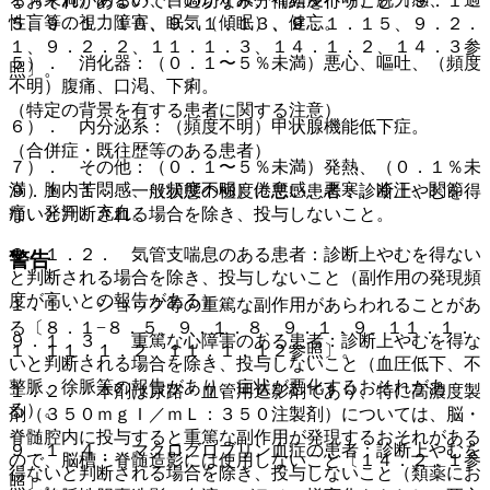
るおそれがあるので、適切な水分補給を行うこと〔９．１．
性盲等の視力障害、眠気（傾眠）、健忘。
５、９．１．１０、９．１．１３、９．１．１５、９．２．
１、９．２．２、１１．１．３、１４．１．２、１４．３参
５）． 消化器：（０．１〜５％未満）悪心、嘔吐、（頻度
照〕。
不明）腹痛、口渇、下痢。
（特定の背景を有する患者に関する注意）
６）． 内分泌系：（頻度不明）甲状腺機能低下症。
（合併症・既往歴等のある患者）
７）． その他：（０．１〜５％未満）発熱、（０．１％未
満）胸内苦悶感、（頻度不明）倦怠感、悪寒、冷汗、関節
９．１．１． 一般状態の極度に悪い患者：診断上やむを得
痛、発汗、充血。
ないと判断される場合を除き、投与しないこと。
９．１．２． 気管支喘息のある患者：診断上やむを得ない
警告
と判断される場合を除き、投与しないこと（副作用の発現頻
度が高いとの報告がある）。
１．１． ショック等の重篤な副作用があらわれることがあ
る〔８．１−８．５、９．１．８、９．１．９、１１．１．
９．１．３． 重篤な心障害のある患者：診断上やむを得な
１、１１．１．２、１１．１．１２参照〕。
いと判断される場合を除き、投与しないこと（血圧低下、不
整脈、徐脈等の報告があり、症状が悪化するおそれがあ
１．２． 本剤は尿路・血管用造影剤であり、特に高濃度製
る）。
剤（３５０ｍｇＩ／ｍＬ：３５０注製剤）については、脳・
脊髄腔内に投与すると重篤な副作用が発現するおそれがある
９．１．４． マクログロブリン血症の患者：診断上やむを
ので、脳槽・脊髄造影には使用しないこと〔１４．２．１参
得ないと判断される場合を除き、投与しないこと（類薬にお
照〕。