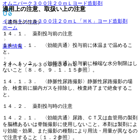
オムニパーク３００注２０ｍＬ
ヨード造影剤
適用上の注意、取扱い上の注意
イオヘキソール３００注２０ｍＬ「ＨＫ」
ヨード造影剤
（適用上の注意）
ホーム
１４．１． 薬剤投与前の注意
１４．１．１． 〈効能共通〉投与前に体温まで温めるこ
薬剤情報
と。
１４．１．２． 〈効能共通〉投与前に極端な水分制限はし
イオヘキソール３００注２０ｍＬ「Ｆ」
ないこと〔８．６、９．１．１５参照〕。
１４．１．３． 〈静脈性尿路撮影〉静脈性尿路撮影の場
合、検査前に腸内ガスを排除し、検査終了まで絶食するこ
と。
１４．２． 薬剤投与時の注意
１４．２．１． 〈効能共通〉尿路、ＣＴ又は血管用の製剤
を脳槽あるいは脊髄撮影に使用しないこと。本剤は製剤によ
り効能・効果、また撮影の種類により用法・用量が異なるの
で注意すること〔１．２参照〕。