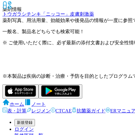
薬剤情報
トウガラシチンキ「ニッコー」
皮膚刺激薬
薬剤写真、用法用量、効能効果や後発品の情報が一度に参照
一般名、製品名どちらでも検索可能！
※ ご使用いただく際に、必ず最新の添付文書および安全性情
※本製品は疾病の診断・治療・予防を目的としたプログラム
ホーム
ノート
表・計算
レジメン
CTCAE
抗菌薬ガイド
ERマニュ
新規登録
ログイン