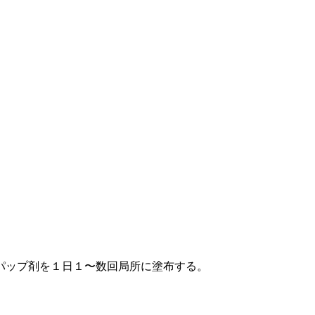
パップ剤を１日１〜数回局所に塗布する。