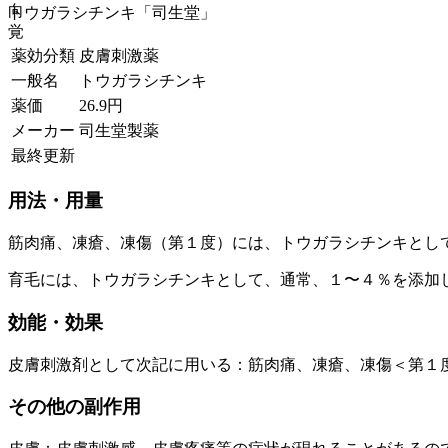
向
トウガラシチンキ「司生堂」
覚
薬効分類
皮膚刺激薬
一般名
トウガラシチンキ
薬価
26.9
円
メーカー
司生堂製薬
最終更新
用法・用量
筋肉痛、凍瘡、凍傷（第１度）には、トウガラシチンキとし
育毛には、トウガラシチンキとして、通常、１〜４％を添加
効能・効果
皮膚刺激剤として次記に用いる：筋肉痛、凍瘡、凍傷＜第１
その他の副作用