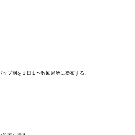
パップ剤を１日１〜数回局所に塗布する。