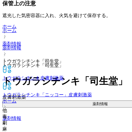
保管上の注意
遮光した気密容器に入れ、火気を避けて保存する。
ホーム
ホーム
薬剤情報
薬剤情報
トウガラシチンキ「司生堂」
トウガラシチンキ「司生堂」
トウガラシチンキ
皮膚刺激薬
トウガラシチンキ「司生堂」
トウガラシチンキ「ニッコー」
皮膚刺激薬
皮膚刺激薬
ホーム
薬剤情報
他
毒
薬剤情報
劇
麻