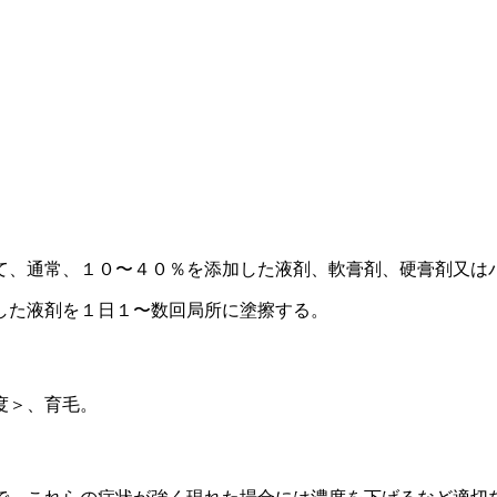
て、通常、１０〜４０％を添加した液剤、軟膏剤、硬膏剤又は
した液剤を１日１〜数回局所に塗擦する。
度＞、育毛。