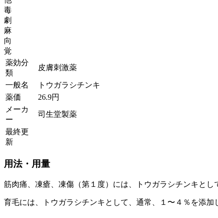
毒
劇
麻
向
覚
薬効分
皮膚刺激薬
類
一般名
トウガラシチンキ
薬価
26.9
円
メーカ
司生堂製薬
ー
最終更
新
用法・用量
筋肉痛、凍瘡、凍傷（第１度）には、トウガラシチンキとし
育毛には、トウガラシチンキとして、通常、１〜４％を添加