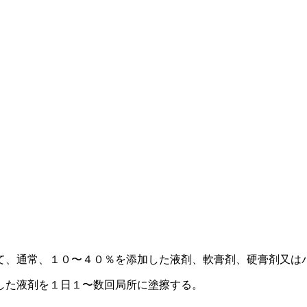
て、通常、１０〜４０％を添加した液剤、軟膏剤、硬膏剤又は
した液剤を１日１〜数回局所に塗擦する。