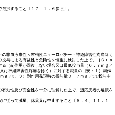
で選択すること〔１７．１．６参照〕。
上の非血液毒性＜末梢性ニューロパチー・神経障害性疼痛除く
の投与による有益性と危険性を慎重に検討した上で、［Ｇｒａ
する（副作用が回復しない場合又は最低投与量（０．７ｍｇ／
ー又は神経障害性疼痛を除く）に対する減量の目安：１）副作
ｍｇ／u、３）副作用発現時の投与量０．７ｍｇ／uで投与中
の有効性及び安全性を十分に理解した上で、適応患者の選択を
安に従って減量、休薬又は中止すること〔８．４、１１．１．