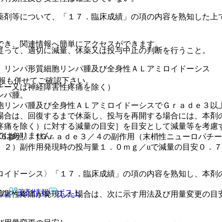
薬剤等について、「１７．臨床成績」の項の内容を熟知した上
でき、関連情報へ簡単にアクセスができます。
従って、適切に減量、休薬又は投与中止の判断を行うこと。
、リンパ形質細胞リンパ腫及び全身性ＡＬアミロイドーシス
報も併せてご確認下さい。
チー又は神経障害性疼痛を除く）
ンパ腫。
胞リンパ腫及び全身性ＡＬアミロイドーシスでＧｒａｄｅ３以
場合は、回復するまで休薬し、投与を再開する場合には、本剤
疼痛を除く）に対する減量の目安］を目安として減量等を考慮
ではありません。
．６参照〕［Ｇｒａｄｅ３／４の副作用（末梢性ニューロパチ
、２）副作用発現時の投与量１．０ｍｇ／uで減量の目安０．７
ロイドーシス〉「１７．臨床成績」の項の内容を熟知し、本剤
アル
薬剤情報
ポスト
障害性疼痛が発現した場合は、次に示す用法及び用量変更の目