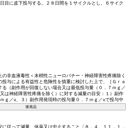
２日目に皮下投与する。２８日間を１サイクルとし、６サイク
上の非血液毒性＜末梢性ニューロパチー・神経障害性疼痛除く
の投与による有益性と危険性を慎重に検討した上で、［Ｇｒａ
する（副作用が回復しない場合又は最低投与量（０．７ｍｇ／
ー又は神経障害性疼痛を除く）に対する減量の目安：１）副作
ｍｇ／u、３）副作用発現時の投与量０．７ｍｇ／uで投与中
後発品
安に従って減量、休薬又は中止すること〔８．４、１１．１．