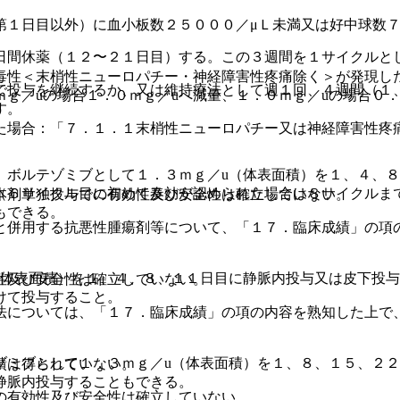
第１日目以外）に血小板数２５０００／μＬ未満又は好中球数７
日間休薬（１２〜２１日目）する。この３週間を１サイクルと
毒性＜末梢性ニューロパチー・神経障害性疼痛除く＞が発現し
で投与を継続するか、又は維持療法として週１回、４週間（１
ｇ／uの場合１．０ｍｇ／uへ減量、１．０ｍｇ／uの場合０．
す。
た場合：「７．１．１末梢性ニューロパチー又は神経障害性疼
、ボルテゾミブとして１．３ｍｇ／u（体表面積）を１、４、
（６サイクル目に初めて奏効が認められた場合は８サイクルま
本剤単独投与での有効性及び安全性は確立していない。
もできる。
と併用する抗悪性腫瘍剤等について、「１７．臨床成績」の項
〉
（体表面積）を１、４、８、１１日目に静脈内投与又は皮下投
性及び安全性は確立していない。
けて投与すること。
法については、「１７．臨床成績」の項の内容を熟知した上で
ゾミブとして１．３ｍｇ／u（体表面積）を１、８、１５、２
績は得られていない。
静脈内投与することもできる。
の有効性及び安全性は確立していない。