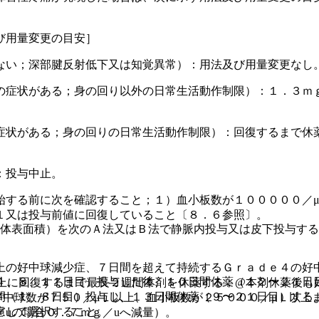
び用量変更の目安］
ない；深部腱反射低下又は知覚異常）：用法及び用量変更なし
症状がある；身の回り以外の日常生活動作制限）：１．３ｍｇ
症状がある；身の回りの日常生活動作制限）：回復するまで休
：投与中止。
始する前に次を確認すること；１）血小板数が１０００００／μ
１又は投与前値に回復していること〔８．６参照〕。
（体表面積）を次のＡ法又はＢ法で静脈内投与又は皮下投与す
上の好中球減少症、７日間を超えて持続するＧｒａｄｅ４の好
４、８、１１日目）投与した後、１０日間休薬（１２〜２１日
上に回復するまで最長２週間本剤を休薬する；@本剤休薬後も
間（１、８日目）投与し、１３日間休薬（９〜２１日目）する
好中球数が７５０／μＬ以上、血小板数が２５０００／μＬ以上
慮して選択すること。
／uの場合０．７ｍｇ／uへ減量）。