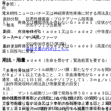
麻
３参照〕。
向
覚
［末梢性ニューロパチー又は神経障害性疼痛に対する用法及
薬効分類
抗悪性腫瘍薬 > プロテアソーム阻害薬
１）． 疼痛又は機能消失を伴わないＧｒａｄｅ１（症状が
一般名
ボルテゾミブ注射用
薬価
66114
円
２）． 疼痛を伴うＧｒａｄｅ１又はＧｒａｄｅ２（中等度の
０．７ｍｇ／uへ減量。
メーカー
ヤンセンファーマ
2023年09月改訂(第3版)
３）． 疼痛を伴うＧｒａｄｅ２又はＧｒａｄｅ３（高度の
最終更新
添付文書のPDFはこちら
週１回投与に変更。
用法・用量
４）． Ｇｒａｄｅ４（生命を脅かす；緊急処置を要する）
７．１．２． マントル細胞リンパ腫：新たなサイクルを開
〈多発性骨髄腫〉
が８ｇ／ｄＬ以上であること、２）非血液毒性がＧｒａｄｅ
通常、成人に１日１回、ボルテゾミブとして１．３ｍｇ／u
［副作用発現時の用法及び用量変更の目安］
Ａ法：
１）． マントル細胞リンパ腫で発熱を伴うＧｒａｄｅ３以
他の抗悪性腫瘍剤との併用において、週２回、２週間（１、
好中球数が７５０／μＬ以上、血小板数が２５０００／μＬ以
で投与を繰り返す。３又は９サイクル以降は、週１回、２週
上まで回復しない場合には、本剤の投与を中止すること、A
返す。週１回投与への移行時期は併用する抗悪性腫瘍剤を考
る（１．３ｍｇ／uの場合１．０ｍｇ／uへ減量、１．０ｍｇ