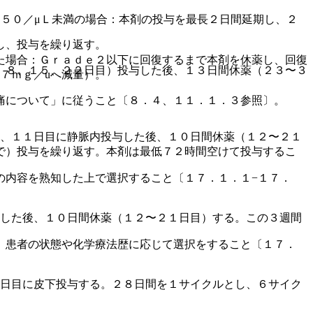
５０／μＬ未満の場合：本剤の投与を最長２日間延期し、２
し、投与を繰り返す。
た場合：Ｇｒａｄｅ２以下に回復するまで本剤を休薬し、回復
、８、１５、２２日目）投与した後、１３日間休薬（２３〜３
７ｍｇ／uへ減量）。
痛について」に従うこと〔８．４、１１．１．３参照〕。
８、１１日目に静脈内投与した後、１０日間休薬（１２〜２１
で）投与を繰り返す。本剤は最低７２時間空けて投与するこ
の内容を熟知した上で選択すること〔１７．１．１−１７．
与した後、１０日間休薬（１２〜２１日目）する。この３週間
、患者の状態や化学療法歴に応じて選択をすること〔１７．
２日目に皮下投与する。２８日間を１サイクルとし、６サイク