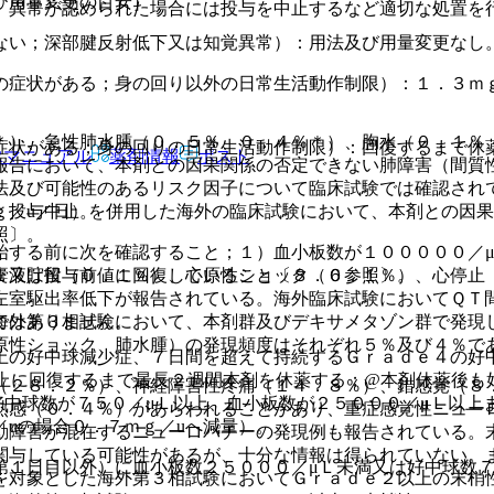
び用量変更の目安］
、異常が認められた場合には投与を中止するなど適切な処置を
ない；深部腱反射低下又は知覚異常）：用法及び用量変更なし
症状がある；身の回り以外の日常生活動作制限）：１．３ｍｇ
＊）、急性肺水腫（０．５％、０．４％＊）、胸水（０．１％
症状がある；身の回りの日常生活動作制限）：回復するまで休
Rマニュアル
薬剤情報
ポスト
報告において、本剤との因果関係の否定できない肺障害（間質
法及び可能性のあるリスク因子について臨床試験では確認され
：投与中止。
ｇ／u／日）を併用した海外の臨床試験において、本剤との因
照〕。
始する前に次を確認すること；１）血小板数が１０００００／μ
１又は投与前値に回復していること〔８．６参照〕。
嚢液貯留（０．１％）、心原性ショック（０．１％）、心停止
左室駆出率低下が報告されている。海外臨床試験においてＱＴ
ではありません。
海外第３相試験において、本剤群及びデキサメタゾン群で発現
原性ショック、肺水腫）の発現頻度はそれぞれ５％及び４％で
上の好中球減少症、７日間を超えて持続するＧｒａｄｅ４の好
上に回復するまで最長２週間本剤を休薬する；@本剤休薬後も
（２８．２％）、神経障害性疼痛（１４．８％）、錯感覚（８
好中球数が７５０／μＬ以上、血小板数が２５０００／μＬ以上
熱感（０．４％）があらわれることがあり、重症感覚性ニュー
／uの場合０．７ｍｇ／uへ減量）。
動障害が混在するニューロパチーの発現例も報告されている。
関与している可能性があるが、十分な情報は得られていない。
第１日目以外）に血小板数２５０００／μＬ未満又は好中球数７
を対象とした海外第３相試験においてＧｒａｄｅ２以上の末梢