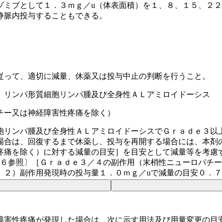
ゾミブとして１．３ｍｇ／u（体表面積）を１、８、１５、２
静脈内投与することもできる。
従って、適切に減量、休薬又は投与中止の判断を行うこと。
、リンパ形質細胞リンパ腫及び全身性ＡＬアミロイドーシス
チー又は神経障害性疼痛を除く）
胞リンパ腫及び全身性ＡＬアミロイドーシスでＧｒａｄｅ３以
場合は、回復するまで休薬し、投与を再開する場合には、本剤
疼痛を除く）に対する減量の目安］を目安として減量等を考慮
．６参照〕［Ｇｒａｄｅ３／４の副作用（末梢性ニューロパチ
、２）副作用発現時の投与量１．０ｍｇ／uで減量の目安０．７
障害性疼痛が発現した場合は、次に示す用法及び用量変更の目