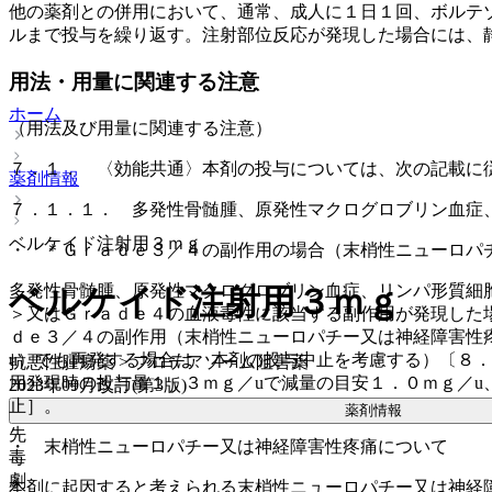
他の薬剤との併用において、通常、成人に１日１回、ボルテ
ルまで投与を繰り返す。注射部位反応が発現した場合には、
用法・用量に関連する注意
ホーム
（用法及び用量に関連する注意）
７．１． 〈効能共通〉本剤の投与については、次の記載に
薬剤情報
７．１．１． 多発性骨髄腫、原発性マクログロブリン血症
ベルケイド注射用３ｍｇ
・ ＊Ｇｒａｄｅ３／４の副作用の場合（末梢性ニューロパ
多発性骨髄腫、原発性マクログロブリン血症、リンパ形質細
ベルケイド注射用３ｍｇ
＞又はＧｒａｄｅ４の血液毒性に該当する副作用が発現した
ｄｅ３／４の副作用（末梢性ニューロパチー又は神経障害性
u）でも再発する場合は、本剤の投与中止を考慮する）〔８
抗悪性腫瘍薬 > プロテアソーム阻害薬
用発現時の投与量１．３ｍｇ／uで減量の目安１．０ｍｇ／u
2023年09月改訂(第3版)
止］。
薬剤情報
先
・ 末梢性ニューロパチー又は神経障害性疼痛について
毒
劇
本剤に起因すると考えられる末梢性ニューロパチー又は神経