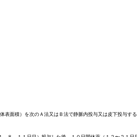
（体表面積）を次のＡ法又はＢ法で静脈内投与又は皮下投与す
４、８、１１日目）投与した後、１０日間休薬（１２〜２１日