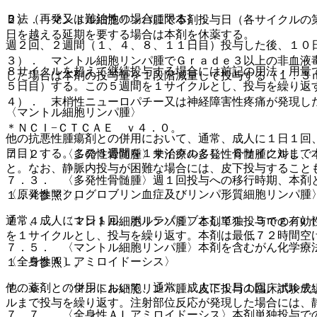
Ｂ法（再発又は難治性の場合に限る）：
２）． マントル細胞リンパ腫で本剤投与日（各サイクルの
日を越える延期を要する場合は本剤を休薬する。
週２回、２週間（１、４、８、１１日目）投与した後、１０
３）． マントル細胞リンパ腫でＧｒａｄｅ３以上の非血液
８サイクルを超えて継続投与する場合には前記の用法・用量
した場合は本剤の投与量を１段階減量して投与する（１．３ｍ
５日目）する。この５週間を１サイクルとし、投与を繰り返
４）． 末梢性ニューロパチー又は神経障害性疼痛が発現し
〈マントル細胞リンパ腫〉
＊ＮＣＩ−ＣＴＣＡＥ ｖ４．０。
他の抗悪性腫瘍剤との併用において、通常、成人に１日１回
日目）する。この３週間を１サイクルとし、６サイクルまで
７．２． 〈多発性骨髄腫〉未治療の多発性骨髄腫に対し、
と。なお、静脈内投与が困難な場合には、皮下投与すること
７．３． 〈多発性骨髄腫〉週１回投与への移行時期、本剤
〈原発性マクログロブリン血症及びリンパ形質細胞リンパ腫
１．４参照〕。
通常、成人に１日１回、ボルテゾミブとして１．３ｍｇ／u
７．４． 〈マントル細胞リンパ腫〉本剤単独投与での有効
を１サイクルとし、投与を繰り返す。本剤は最低７２時間空
７．５． 〈マントル細胞リンパ腫〉本剤を含むがん化学療
〈全身性ＡＬアミロイドーシス〉
１．５参照〕。
他の薬剤との併用において、通常、成人に１日１回、ボルテ
７．６． 〈マントル細胞リンパ腫〉皮下投与の臨床試験成
ルまで投与を繰り返す。注射部位反応が発現した場合には、
７．７． 〈全身性ＡＬアミロイドーシス〉本剤単独投与で