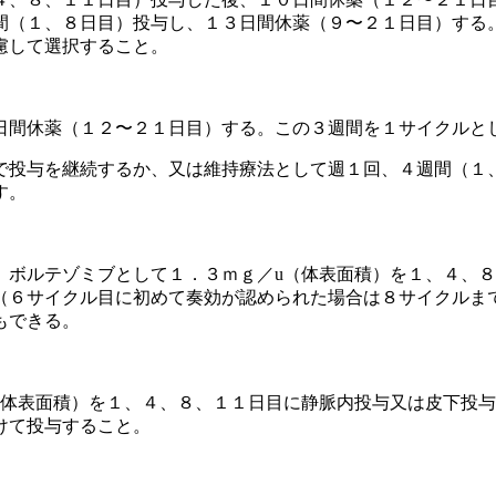
間（１、８日目）投与し、１３日間休薬（９〜２１日目）する
慮して選択すること。
日間休薬（１２〜２１日目）する。この３週間を１サイクルと
で投与を継続するか、又は維持療法として週１回、４週間（１
す。
、ボルテゾミブとして１．３ｍｇ／u（体表面積）を１、４、
（６サイクル目に初めて奏効が認められた場合は８サイクルま
もできる。
〉
（体表面積）を１、４、８、１１日目に静脈内投与又は皮下投
けて投与すること。