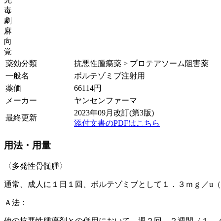
毒
劇
麻
向
覚
薬効分類
抗悪性腫瘍薬 > プロテアソーム阻害薬
一般名
ボルテゾミブ注射用
薬価
66114
円
メーカー
ヤンセンファーマ
2023年09月改訂(第3版)
最終更新
添付文書のPDFはこちら
用法・用量
〈多発性骨髄腫〉
通常、成人に１日１回、ボルテゾミブとして１．３ｍｇ／u
Ａ法：
他の抗悪性腫瘍剤との併用において、週２回、２週間（１、