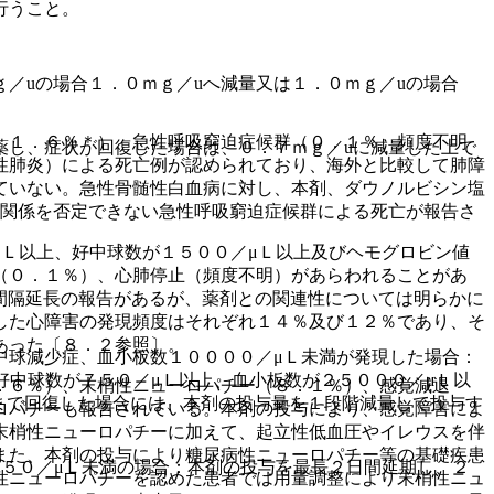
行うこと。
。
／uの場合１．０ｍｇ／uへ減量又は１．０ｍｇ／uの場合
、１．６％＊）、急性呼吸窮迫症候群（０．１％、頻度不明
薬し、症状が回復した場合は、０．７ｍｇ／uに減量した上で
性肺炎）による死亡例が認められており、海外と比較して肺障
ていない。急性骨髄性白血病に対し、本剤、ダウノルビシン塩
果関係を否定できない急性呼吸窮迫症候群による死亡が報告さ
Ｌ以上、好中球数が１５００／μＬ以上及びヘモグロビン値
（０．１％）、心肺停止（頻度不明）があらわれることがあ
間隔延長の報告があるが、薬剤との関連性については明らかに
した心障害の発現頻度はそれぞれ１４％及び１２％であり、そ
あった〔８．２参照〕。
中球減少症、血小板数１００００／μＬ未満が発現した場合：
好中球数が７５０／μＬ以上、血小板数が２５０００／μＬ以
．６％）、末梢性ニューロパチー（８．１％）、感覚減退
まで回復した場合には、本剤の投与量を１段階減量して投与す
ロパチーも報告されている。本剤の投与により、感覚障害によ
末梢性ニューロパチーに加えて、起立性低血圧やイレウスを伴
また、本剤の投与により糖尿病性ニューロパチー等の基礎疾患
５０／μＬ未満の場合：本剤の投与を最長２日間延期し、２
性ニューロパチーを認めた患者では用量調整により末梢性ニュ