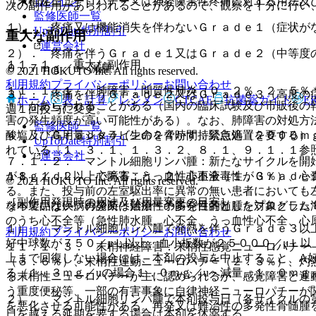
［末梢性ニューロパチー又は神経障害性疼痛に対する用法及
ログイン
次の副作用があらわれることがあるので、観察を十分に行い
監修医師一覧
１）． 疼痛又は機能消失を伴わないＧｒａｄｅ１（症状が
UpToDate特別割引
重大な副作用
運営会社
２）． 疼痛を伴うＧｒａｄｅ１又はＧｒａｄｅ２（中等度の
１１．１． 重大な副作用
０．７ｍｇ／uへ減量。
© 2021 HOKUTO Inc. All rights reserved.
利用規約
プライバシーポリシー
お問い合わせ
１１．１．１． 肺障害：間質性肺炎（０．２％、２．５％
３）． 疼痛を伴うＧｒａｄｅ２又はＧｒａｄｅ３（高度の
ホーム
表・計算
レジメン
CTCAE
抗菌薬ガイド
E
＊）があらわれることがある（国内の臨床試験及び市販後の
週１回投与に変更。
害の発生頻度が高い可能性がある）。なお、肺障害の対処方
監修医師一覧
４）． Ｇｒａｄｅ４（生命を脅かす；緊急処置を要する）
酸塩及び高用量シタラビンの２４時間持続点滴（２０００ｍ
UpToDate特別割引
れている〔１．３．１、１．３．２、８．１、９．１．１参
運営会社
７．１．２． マントル細胞リンパ腫：新たなサイクルを開
が８ｇ／ｄＬ以上であること、２）非血液毒性がＧｒａｄｅ
１１．１．２． 心障害：うっ血性心不全（１．３％）、心
© 2021 HOKUTO Inc. All rights reserved.
る。また、投与前の左室駆出率に異常の無い患者においても
［副作用発現時の用法及び用量変更の目安］
※本製品は疾病の診断・治療・予防を目的としたプログラム
なっていない。再発又は難治性の多発性骨髄腫を対象とした
のうち心不全等（急性肺水腫、心不全、うっ血性心不全、心
１）． マントル細胞リンパ腫で発熱を伴うＧｒａｄｅ３以
利用規約
プライバシーポリシー
お問い合わせ
好中球数が７５０／μＬ以上、血小板数が２５０００／μＬ以
１１．１．３． 末梢神経障害：末梢性感覚ニューロパチー
上まで回復しない場合には、本剤の投与を中止すること、A
（３．６％）、末梢性運動ニューロパチー（２．３％）、灼
る（１．３ｍｇ／uの場合１．０ｍｇ／uへ減量、１．０ｍｇ
る末梢性ニューロパチーが主に認められるが、感覚障害と運
う重度便秘等、一部の有害事象に自律神経ニューロパチーが
２）． マントル細胞リンパ腫で本剤投与日（各サイクルの
を悪化させる可能性がある。再発又は難治性の多発性骨髄腫
日を越える延期を要する場合は本剤を休薬する。