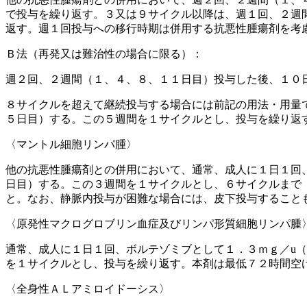
で投与を繰り返す。３又は９サイクル以降は、週１回、２週
返す。週１回投与への移行時期は併用する抗悪性腫瘍剤を考
Ｂ法（再発又は難治性の場合に限る）：
週２回、２週間（１、４、８、１１日目）投与した後、１０
８サイクルを超えて継続投与する場合には前記の用法・用量
５日目）する。この５週間を１サイクルとし、投与を繰り返
〈マントル細胞リンパ腫〉
他の抗悪性腫瘍剤との併用において、通常、成人に１日１回
日目）する。この３週間を１サイクルとし、６サイクルまで
と。なお、静脈内投与が困難な場合には、皮下投与すること
〈原発性マクログロブリン血症及びリンパ形質細胞リンパ腫
通常、成人に１日１回、ボルテゾミブとして１．３ｍｇ／u
を１サイクルとし、投与を繰り返す。本剤は最低７２時間空
〈全身性ＡＬアミロイドーシス〉