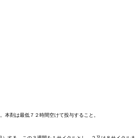
る。本剤は最低７２時間空けて投与すること。
目）する。この３週間を１サイクルとし、２又は８サイクルま