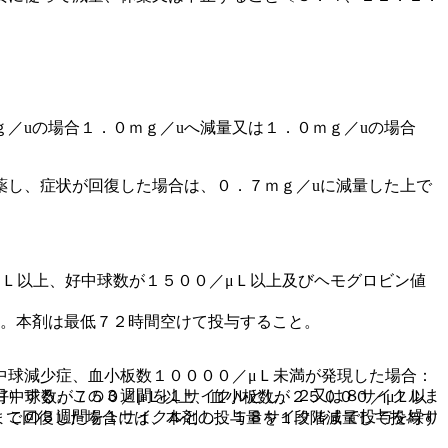
。
／uの場合１．０ｍｇ／uへ減量又は１．０ｍｇ／uの場合
薬し、症状が回復した場合は、０．７ｍｇ／uに減量した上で
Ｌ以上、好中球数が１５００／μＬ以上及びヘモグロビン値
る。本剤は最低７２時間空けて投与すること。
中球減少症、血小板数１００００／μＬ未満が発現した場合：
目）する。この３週間を１サイクルとし、２又は８サイクルま
好中球数が７５０／μＬ以上、血小板数が２５０００／μＬ以
。この３週間を１サイクルとし、１８サイクルまで投与を繰り
まで回復した場合には、本剤の投与量を１段階減量して投与す