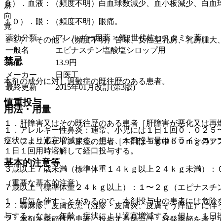
９）．血液：（頻度不明）白血球数減少、血小板減少、白血
麻
向
１０）．眼：（頻度不明）眼痛。
覚
薬効分類
アレルギー用薬 > 第2世代抗ヒスタミン薬
１１）．その他：（頻度不明）苦味、女性型乳房、乳房腫大
一般名
エピナスチン塩酸塩シロップ用
禁忌
薬価
13.9
円
メーカー
日医工
本剤の成分に対し過敏症の既往歴のある患者。
最終更新
2015年01月改訂(第3版)
慎重投与
用法・用量
１．肝障害又はその既往歴のある患者［肝障害が悪化又は再
１．アレルギー性鼻炎：通常、小児には１日１回０．０２５
症状により適宜増減する。但し、１日投与量はドライシロッ
２．フェニルケトン尿症の患者［本剤は１ｇ中６０ｍｇのア
１日１回用時溶解して経口投与する。
基本的注意等
３歳以上７歳未満（標準体重１４ｋｇ以上２４ｋｇ未満）：
（重要な基本的注意）
７歳以上（標準体重２４ｋｇ以上）：１〜２ｇ（エピナスチ
１．眠気を催すことがあるので、本剤投与中の患者には危険
２．蕁麻疹、皮膚疾患（湿疹・皮膚炎、皮膚そう痒症）に伴
与する。なお、年齢・症状により適宜増減する。但し、１日
２．本剤を季節性の患者に投与する場合は、好発季節を考え