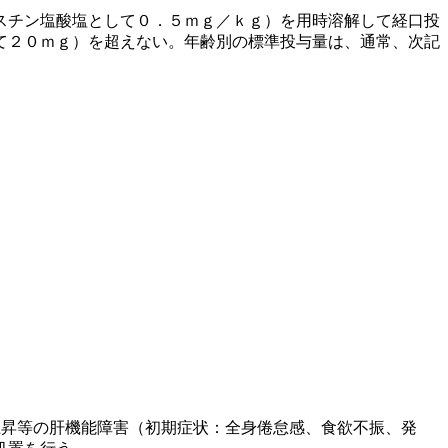
スチン塩酸塩として０．５ｍｇ／ｋｇ）を用時溶解して経口投
て２０ｍｇ）を超えない。年齢別の標準投与量は、通常、次記
上昇等の肝機能障害（初期症状：全身倦怠感、食欲不振、発