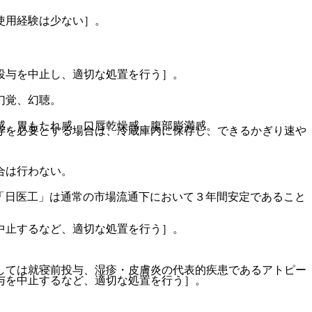
使用経験は少ない］。
投与を中止し、適切な処置を行う］。
幻覚、幻聴。
感、胃もたれ感、口唇乾燥感、腹部膨満感。
存を必要とする場合は、冷蔵庫内に保存し、できるかぎり速や
合は行わない。
「日医工」は通常の市場流通下において３年間安定であること
中止するなど、適切な処置を行う］。
しては就寝前投与、湿疹・皮膚炎の代表的疾患であるアトピー
与を中止するなど、適切な処置を行う］。