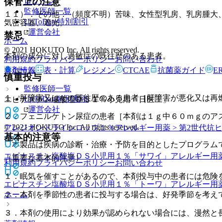
ログイン
保管上の注意
監修医師一覧
１１）．その他：（頻度不明）苦味、女性型乳房、乳房腫大
UpToDate特別割引
気密容器、遮光。
運営会社
禁忌
ホーム
© 2021 HOKUTO Inc. All rights reserved.
本剤の成分に対し過敏症の既往歴のある患者。
利用規約
プライバシーポリシー
お問い合わせ
ホーム
表・計算
レジメン
CTCAE
抗菌薬ガイド
E
薬剤情報
慎重投与
監修医師一覧
１．肝障害又はその既往歴のある患者［肝障害が悪化又は再
UpToDate特別割引
エピナスチン塩酸塩ＤＳ１％小児用「日医工」
運営会社
２．フェニルケトン尿症の患者［本剤は１ｇ中６０ｍｇのア
© 2021 HOKUTO Inc. All rights reserved.
アレジオンドライシロップ１％
アレルギー用薬 > 第2世代抗
基本的注意等
※本製品は疾病の診断・治療・予防を目的としたプログラム
エピナスチン塩酸塩ＤＳ小児用１％「サワイ」
アレルギー用薬
（重要な基本的注意）
利用規約
プライバシーポリシー
お問い合わせ
１．眠気を催すことがあるので、本剤投与中の患者には危険
エピナスチン塩酸塩ＤＳ小児用１％「トーワ」
アレルギー用薬
ホーム
２．本剤を季節性の患者に投与する場合は、好発季節を考え
３．本剤の使用により効果が認められない場合には、漫然と