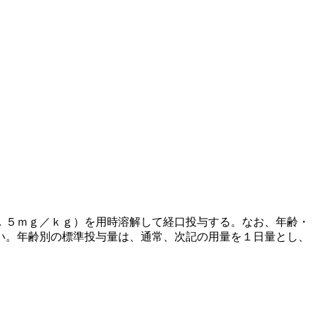
．５ｍｇ／ｋｇ）を用時溶解して経口投与する。なお、年齢・
い。年齢別の標準投与量は、通常、次記の用量を１日量とし、