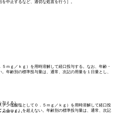
与を中止するなど、適切な処置を行う］。
．５ｍｇ／ｋｇ）を用時溶解して経口投与する。なお、年齢・
い。年齢別の標準投与量は、通常、次記の用量を１日量とし、
を与える）。
スチン塩酸塩として０．５ｍｇ／ｋｇ）を用時溶解して経口投
て２０ｍｇ）を超えない。年齢別の標準投与量は、通常、次記
とが望ましい。