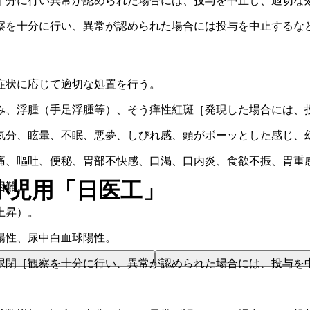
十分に行い異常が認められた場合には、投与を中止し、適切な
察を十分に行い、異常が認められた場合には投与を中止するな
症状に応じて適切な処置を行う。
み、浮腫（手足浮腫等）、そう痒性紅斑［発現した場合には、
気分、眩暈、不眠、悪夢、しびれ感、頭がボーッとした感じ、
痛、嘔吐、便秘、胃部不快感、口渇、口内炎、食欲不振、胃重
小児用「日医工」
困難。
上昇）。
陽性、尿中白血球陽性。
尿閉［観察を十分に行い、異常が認められた場合には、投与を