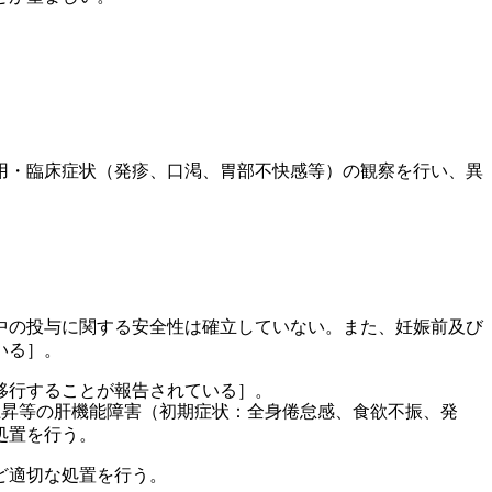
用・臨床症状（発疹、口渇、胃部不快感等）の観察を行い、異
中の投与に関する安全性は確立していない。また、妊娠前及び
いる］。
移行することが報告されている］。
上昇等の肝機能障害（初期症状：全身倦怠感、食欲不振、発
処置を行う。
ど適切な処置を行う。