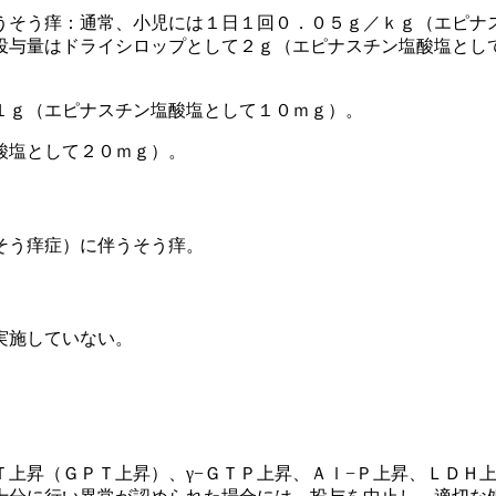
うそう痒：通常、小児には１日１回０．０５ｇ／ｋｇ（エピナ
投与量はドライシロップとして２ｇ（エピナスチン塩酸塩とし
１ｇ（エピナスチン塩酸塩として１０ｍｇ）。
酸塩として２０ｍｇ）。
そう痒症）に伴うそう痒。
実施していない。
Ｔ上昇（ＧＰＴ上昇）、γ−ＧＴＰ上昇、Ａｌ−Ｐ上昇、ＬＤＨ