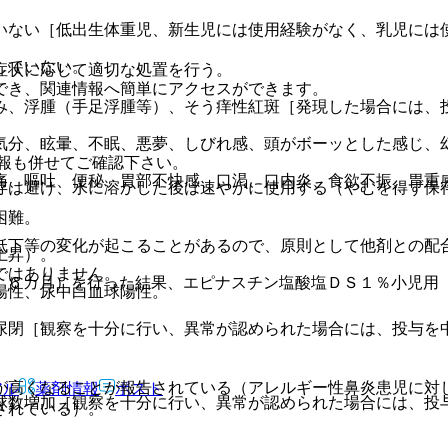
いない［低出生体重児、新生児には使用経験がなく、乳児には
していない。
症状に応じて適切な処置を行う。
でき、関連情報へ簡単にアクセスができます。
み、浮腫（手足浮腫等）、そう痒性紅斑［発現した場合には、
気分、眩暈、不眠、悪夢、しびれ感、頭がボーッとした感じ、
報も併せてご確認下さい。
痛、嘔吐、便秘、胃部不快感、口渇、口内炎、食欲不振、胃重
存は避け、水に溶かした後は速やかに使用する（やむを得ず保
困難。
低下等の変化が起こることがあるので、原則として他剤との配
上昇）。
ではありません。
、６カ月）を行った結果、エピナスチン塩酸塩ＤＳ１％小児用
陽性、尿中白血球陽性。
尿閉［観察を十分に行い、異常が認められた場合には、投与を
が高くなることが報告されている（アレルギー性鼻炎患児に対
アル
薬剤情報
ポスト
球数増加［観察を十分に行い、異常が認められた場合には、投
されている）。