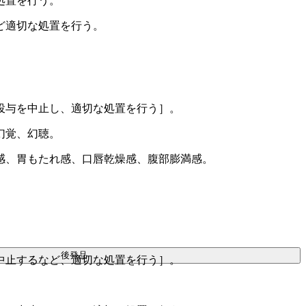
処置を行う。
ど適切な処置を行う。
投与を中止し、適切な処置を行う］。
幻覚、幻聴。
感、胃もたれ感、口唇乾燥感、腹部膨満感。
後発品
中止するなど、適切な処置を行う］。