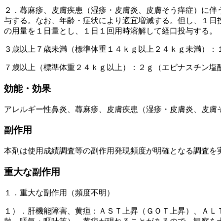
２．蕁麻疹、皮膚疾患（湿疹・皮膚炎、皮膚そう痒症）に伴
与する。なお、年齢・症状により適宜増減する。但し、１日
の用量を１日量とし、１日１回用時溶解して経口投与する。
３歳以上７歳未満（標準体重１４ｋｇ以上２４ｋｇ未満）：
７歳以上（標準体重２４ｋｇ以上）：２ｇ（エピナスチン塩
効能・効果
アレルギー性鼻炎、蕁麻疹、皮膚疾患（湿疹・皮膚炎、皮膚
副作用
本剤は使用成績調査等の副作用発現頻度が明確となる調査を
重大な副作用
１．重大な副作用（頻度不明）
１）．肝機能障害、黄疸：ＡＳＴ上昇（ＧＯＴ上昇）、ＡＬ