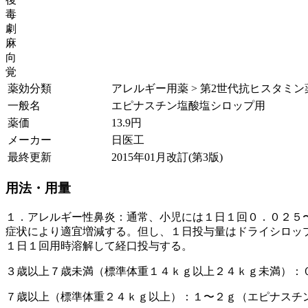
毒
劇
麻
向
覚
薬効分類
アレルギー用薬 > 第2世代抗ヒスタミン
一般名
エピナスチン塩酸塩シロップ用
薬価
13.9
円
メーカー
日医工
最終更新
2015年01月改訂(第3版)
用法・用量
１．アレルギー性鼻炎：通常、小児には１日１回０．０２５
症状により適宜増減する。但し、１日投与量はドライシロッ
１日１回用時溶解して経口投与する。
３歳以上７歳未満（標準体重１４ｋｇ以上２４ｋｇ未満）：
７歳以上（標準体重２４ｋｇ以上）：１〜２ｇ（エピナスチ