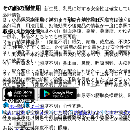
その他の副作用
１．低出生体重児、新生児、乳児に対する安全性は確立して
薬剤情報
２．小児気管支喘息に対する本剤の有効性及び安全性は確立
２．その他の副作用：次のような副作用が現れた場合には、
薬剤写真、用法用量、効能効果や後発品の情報が一度に参照
１）．過敏症：（頻度不明）顔面浮腫、発疹、蕁麻疹、かゆ
取扱い上の注意
一般名、製品名どちらでも検索可能！
２）．精神神経系：（頻度不明）眠気、頭痛、倦怠感、不快
（適用上の注意）
※ ご使用いただく際に、必ず最新の添付文書および安全性情
３）．消化器：（頻度不明）嘔気、腹痛、腹鳴、下痢、咽頭
１．調製時：本剤は用時調製の製剤であるので、調製後の保
かに使用する）。
４）．呼吸器：（頻度不明）鼻出血、鼻閉、呼吸困難、去痰
２．配合変化：本剤は、他剤と配合した場合に、本剤の含量
５）．肝臓：（頻度不明）肝機能異常、ＡＬＴ上昇（ＧＰＴ
※本製品は疾病の診断・治療・予防を目的としたプログラム
安定性試験：本品につき加速試験（４０℃、相対湿度７５％
６）．腎臓：（頻度不明）尿蛋白、ＢＵＮ上昇、尿中赤血球
が推測された。
７）．泌尿器：（頻度不明）頻尿、血尿等の膀胱炎様症状、
その他の注意
８）．循環器：（頻度不明）心悸亢進。
ホーム
ノート
成人に錠剤を空腹時投与した場合は食後投与よりも血中濃度
表・計算
レジメン
CTCAE
抗菌薬ガイド
ERマニュ
９）．血液：（頻度不明）白血球数減少、血小板減少、白血
性皮膚炎患児に対しては朝食後投与で有効性、安全性が確認
新規登録
１０）．眼：（頻度不明）眼痛。