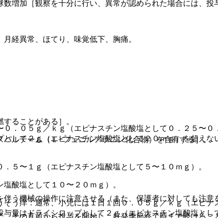
球数増加［観察を十分に行い、異常が認められた場合には、投
、月経異常、ほてり、味覚低下、胸痛。
燃することがある］。
〜０．０５ｇ／ｋｇ（エピナスチン塩酸塩として０．２５〜０
プとして２ｇ（エピナスチン塩酸塩として２０ｍｇ）を超えな
スパルテーム（Ｌ−フェニルアラニン化合物）を含有する］。
０．５〜１ｇ（エピナスチン塩酸塩として５〜１０ｍｇ）。
ン塩酸塩として１０〜２０ｍｇ）。
を伴う機械の操作に注意させる（また、保護者に対しても注意
うそう痒：通常、小児には１日１回０．０５ｇ／ｋｇ（エピナ
投与量はドライシロップとして２ｇ（エピナスチン塩酸塩とし
て、その直前から投与を開始し、好発季節終了時まで続けるこ