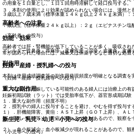
の用量を１日量とし、１日１回用時溶解して経口投与する。
３．本剤の使用により効果が認められない場合には、漫然と
３歳以上７歳未満（標準体重１４ｋｇ以上２４ｋｇ未満）：
高齢者への注意
７歳以上（標準体重２４ｋｇ以上）：２ｇ（エピナスチン塩
（高齢者への投与）
効能・効果
高齢者では肝・腎機能が低下していることが多く、吸収され
アレルギー性鼻炎、蕁麻疹、皮膚疾患（湿疹・皮膚炎、皮膚
常が認められた場合には、減量又は休薬するなど適切な処置
副作用
妊婦・産婦・授乳婦への投与
本剤は使用成績調査等の副作用発現頻度が明確となる調査を
（妊婦・産婦・授乳婦等への投与）
重大な副作用
１．妊婦又は妊娠している可能性のある婦人には治療上の有
妊娠初期試験（ラット）では受胎率低下が、器官形成期試験
１．重大な副作用（頻度不明）
２．授乳中の婦人に投与することを避け、やむを得ず投与す
１）．肝機能障害、黄疸：ＡＳＴ上昇（ＧＯＴ上昇）、ＡＬ
熱、嘔気・嘔吐等）、黄疸が現れることがあるので、観察を
新生児・乳児・幼児・小児への投与
２）．血小板減少：血小板減少が現れることがあるので、観
（小児等への投与）