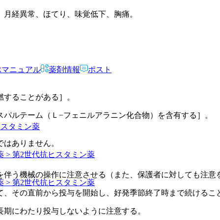
、月経異常、ほてり、味覚低下、胸痛。
Rマニュアル
薬剤情報
ポスト
燃することがある］。
スパルテーム（Ｌ−フェニルアラニン化合物）を含有する］。
ヒスタミン薬
ではありません。
 > 第2世代抗ヒスタミン薬
を伴う機械の操作に注意させる（また、保護者に対しても注意
 > 第2世代抗ヒスタミン薬
て、その直前から投与を開始し、好発季節終了時まで続けるこ
長期にわたり投与しないように注意する。