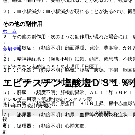
熱、嘔気・嘔吐等）、黄疸が現れることがあるので、観察を
２）．血小板減少：血小板減少が現れることがあるので、観
その他の副作用
ホーム
２．その他の副作用：次のような副作用が現れた場合には、
１）．過敏症：（頻度不明）顔面浮腫、発疹、蕁麻疹、かゆ
薬剤情報
２）．精神神経系：（頻度不明）眠気、頭痛、倦怠感、不快
エピナスチン塩酸塩ＤＳ１％小児用「日医工」
３）．消化器：（頻度不明）嘔気、腹痛、腹鳴、下痢、咽頭
エピナスチン塩酸塩ＤＳ１％
４）．呼吸器：（頻度不明）鼻出血、鼻閉、呼吸困難、去痰
５）．肝臓：（頻度不明）肝機能異常、ＡＬＴ上昇（ＧＰＴ
アレルギー用薬 > 第2世代抗ヒスタミン薬
６）．腎臓：（頻度不明）尿蛋白、ＢＵＮ上昇、尿中赤血球
2015年01月改訂(第3版)
薬剤情報
７）．泌尿器：（頻度不明）頻尿、血尿等の膀胱炎様症状、
後
毒
８）．循環器：（頻度不明）心悸亢進。
劇