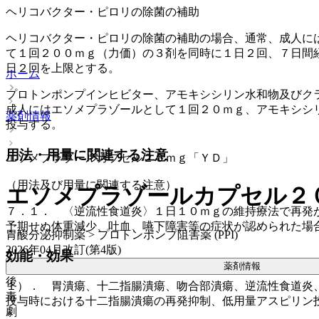
ヘリコバクター・ピロリの除菌の補助
ヘリコバクター・ピロリの除菌の補助の場合、通常、成人に
て１回２００ｍｇ（力価）の３剤を同時に１日２回、７日間
日２回を上限とする。
ホーム
プロトンポンプインヒビター、アモキシシリン水和物及びク
成人にはエソメプラゾールとして１回２０ｍｇ、アモキシシ
薬剤情報
投与する。
用法・用量に関連する注意
エソメプラゾールカプセル２０ｍｇ「ＹＤ」
（用法及び用量に関連する注意）
エソメプラゾールカプセル２
７．１． 〈逆流性食道炎〉１日１０ｍｇの維持療法で再発
予期せぬ体重減少、吐血、嚥下障害等の症状が認められた場
胃酸分泌抑制薬 > プロトンポンプ阻害薬 (PPI)
2026年04月改訂(第4版)
効能・効果
薬剤情報
後
１）． 胃潰瘍、十二指腸潰瘍、吻合部潰瘍、逆流性食道炎
毒
投与時における十二指腸潰瘍の再発抑制、低用量アスピリン
劇