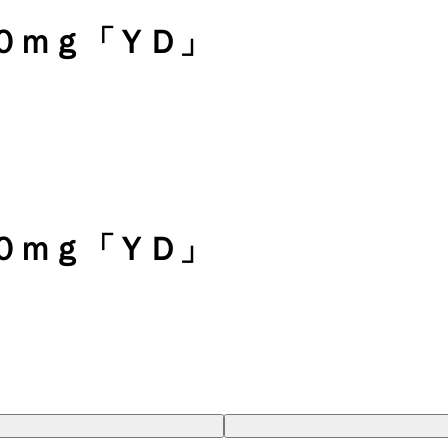
０ｍｇ「ＹＤ」
０ｍｇ「ＹＤ」