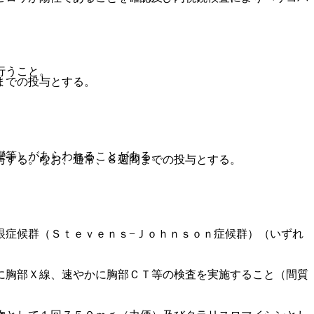
行うこと。
までの投与とする。
攣等）があらわれることがある。
与する。なお、通常、８週間までの投与とする。
眼症候群（Ｓｔｅｖｅｎｓ−Ｊｏｈｎｓｏｎ症候群）（いずれ
に胸部Ｘ線、速やかに胸部ＣＴ等の検査を実施すること（間質