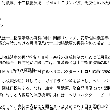
：胃潰瘍、十二指腸潰瘍、胃ＭＡＬＴリンパ腫、免疫性血小板
)
ル
又は十二指腸潰瘍の再発抑制〉関節リウマチ、変形性関節症等
薬投与時における胃潰瘍又は十二指腸潰瘍の再発抑制の場合、
二指腸潰瘍の再発抑制〉血栓・塞栓の形成抑制のために低用量
制の場合、投与開始に際しては、胃潰瘍又は十二指腸潰瘍の既
Ｅｌｌｉｓｏｎ症候群
胃ＭＡＬＴリンパ腫に対するヘリコバクター・ピロリ除菌治療
血小板減少症に対しては、ガイドライン等を参照し、ヘリコバ
１回経口投与する。なお、通常、胃潰瘍、吻合部潰瘍では８週
癌に対する内視鏡的治療後胃以外には、ヘリコバクター・ピロ
ルとして、症状に応じて１回１０〜２０ｍｇを１日１回経口投
バクター・ピロリ感染胃炎に用いる際には、ヘリコバクター・