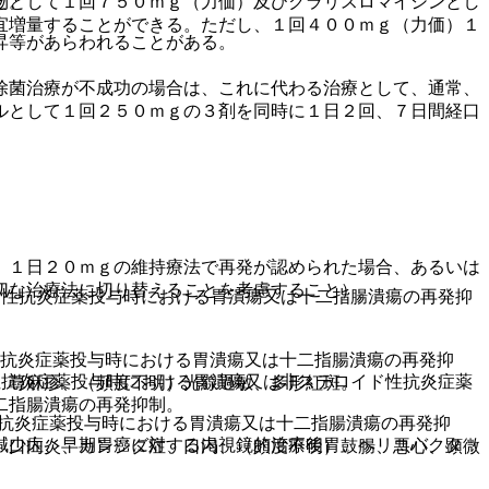
物として１回７５０ｍｇ（力価）及びクラリスロマイシンとし
と。
宜増量することができる。ただし、１回４００ｍｇ（力価）１
昇等があらわれることがある。
除菌治療が不成功の場合は、これに代わる治療として、通常、
ルとして１回２５０ｍｇの３剤を同時に１日２回、７日間経口
、１日２０ｍｇの維持療法で再発が認められた場合、あるいは
切な治療法に切り替えることを考慮すること）。
ド性抗炎症薬投与時における胃潰瘍又は十二指腸潰瘍の再発抑
性抗炎症薬投与時における胃潰瘍又は十二指腸潰瘍の再発抑
性抗炎症薬投与時における胃潰瘍又は非ステロイド性抗炎症薬
、蕁麻疹、（頻度不明）光線過敏、多形紅斑。
二指腸潰瘍の再発抑制。
性抗炎症薬投与時における胃潰瘍又は十二指腸潰瘍の再発抑
減少症、早期胃癌に対する内視鏡的治療後胃、ヘリコバクタ
、口内炎、カンジダ症、口渇、（頻度不明）鼓腸、悪心、顕微