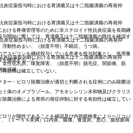
抗炎症薬投与時における胃潰瘍又は十二指腸潰瘍の再発抑
抗炎症薬投与時における胃潰瘍又は十二指腸潰瘍の再発抑
における疼痛管理等のために非ステロイド性抗炎症薬を長期継
投与開始に際しては、胃潰瘍又は十二指腸潰瘍の既往を確認す
性抗炎症薬投与時における胃潰瘍又は十二指腸潰瘍の再発抑
、浮動性めまい、（頻度不明）不眠症、うつ病。
のアスピリンを継続投与している患者を投与対象とし、低用量
抗炎症薬投与時における胃潰瘍又は十二指腸潰瘍の再発抑
往を確認すること。
、女性化乳房、味覚障害、（頻度不明）脱毛症、関節痛、筋
梢性浮腫。
の有効性は確立していない。
クター・ピロリ除菌治療が適切と判断される症例にのみ除菌治
セミ体のオメプラゾール、アモキシシリン水和物及びクラリス
リ除菌治療による胃癌の発症抑制に対する有効性は確立してい
ピロリが陽性であることを確認及び内視鏡検査によりヘリコバ
）、（１〜５％未満）口内炎、腹痛、食道炎、悪心、腹部膨満