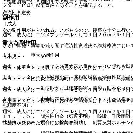
二指腸潰瘍では６週間までの投与とする。
クター・ピロリ感染胃炎であることを確認すること。
逆流性食道炎
副作用
［成人］
次の副作用があらわれることがあるので、観察を十分に行い
通常、成人にはエソメプラゾールとして１回２０ｍｇを１日
重大な副作用
さらに再発・再燃を繰り返す逆流性食道炎の維持療法におい
１１．１． 重大な副作用
［小児］
１１．１．１． ショック、アナフィラキシー（いずれも頻
通常、体重２０ｋｇ以上の幼児及び小児にはエソメプラゾー
１１．１．２． 汎血球減少症、無顆粒球症、溶血性貧血（
非ステロイド性抗炎症薬投与時における胃潰瘍又は十二指腸
１１．１．３． 劇症肝炎、肝機能障害、黄疸、肝不全（い
通常、成人にはエソメプラゾールとして１回２０ｍｇを１日
１１．１．４． 中毒性表皮壊死融解症（Ｔｏｘｉｃ Ｅｐ
低用量アスピリン投与時における胃潰瘍又は十二指腸潰瘍の
も頻度不明）。
通常、成人にはエソメプラゾールとして１回２０ｍｇを１日
１１．１．５． 間質性肺炎（頻度不明）：咳嗽、呼吸困難
ヘリコバクター・ピロリの除菌の補助
性肺炎が疑われた場合には投与を中止し、副腎皮質ホルモン