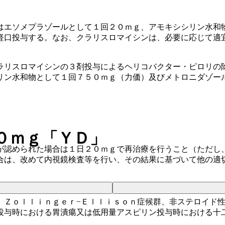
はエソメプラゾールとして１回２０ｍｇ、アモキシシリン水和
経口投与する。なお、クラリスロマイシンは、必要に応じて適
ラリスロマイシンの３剤投与によるヘリコバクター・ピロリの
リン水和物として１回７５０ｍｇ（力価）及びメトロニダゾー
０ｍｇ「ＹＤ」
が認められた場合は１日２０ｍｇで再治療を行うこと（ただし
合は、改めて内視鏡検査等を行い、その結果に基づいて他の適
、Ｚｏｌｌｉｎｇｅｒ−Ｅｌｌｉｓｏｎ症候群、非ステロイド
投与時における胃潰瘍又は低用量アスピリン投与時における十