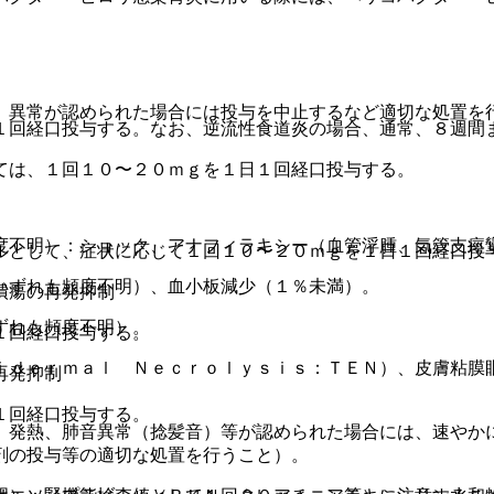
、異常が認められた場合には投与を中止するなど適切な処置を
１回経口投与する。なお、逆流性食道炎の場合、通常、８週間
ては、１回１０〜２０ｍｇを１日１回経口投与する。
度不明）：ショック、アナフィラキシー（血管浮腫、気管支痙
ルとして、症状に応じて１回１０〜２０ｍｇを１日１回経口投
いずれも頻度不明）、血小板減少（１％未満）。
潰瘍の再発抑制
ずれも頻度不明）。
１回経口投与する。
ｉｄｅｒｍａｌ Ｎｅｃｒｏｌｙｓｉｓ：ＴＥＮ）、皮膚粘膜
再発抑制
１回経口投与する。
、発熱、肺音異常（捻髪音）等が認められた場合には、速やか
剤の投与等の適切な処置を行うこと）。