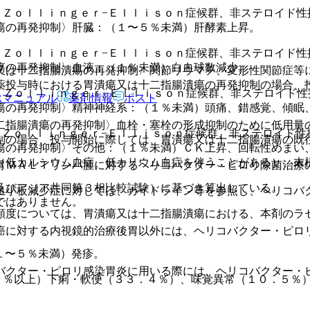
、Ｚｏｌｌｉｎｇｅｒ−Ｅｌｌｉｓｏｎ症候群、非ステロイド性
瘍の再発抑制〉肝臓：（１〜５％未満）肝酵素上昇。
、Ｚｏｌｌｉｎｇｅｒ−Ｅｌｌｉｓｏｎ症候群、非ステロイド性
瘍の再発抑制〉血液：（１％未満）白血球数減少。
又は十二指腸潰瘍の再発抑制〉関節リウマチ、変形性関節症等
薬投与時における胃潰瘍又は十二指腸潰瘍の再発抑制の場合、
、Ｚｏｌｌｉｎｇｅｒ−Ｅｌｌｉｓｏｎ症候群、非ステロイド
Rマニュアル
薬剤情報
ポスト
瘍の再発抑制〉精神神経系：（１％未満）頭痛、錯感覚、傾眠
二指腸潰瘍の再発抑制〉血栓・塞栓の形成抑制のために低用量
、Ｚｏｌｌｉｎｇｅｒ−Ｅｌｌｉｓｏｎ症候群、非ステロイド性
制の場合、投与開始に際しては、胃潰瘍又は十二指腸潰瘍の既
瘍の再発抑制〉その他：（１％未満）ＣＫ上昇、回転性めまい
（低カルシウム血症、低カリウム血症を伴うことがある）、末
胃ＭＡＬＴリンパ腫に対するヘリコバクター・ピロリ除菌治療
及びアジア共同第３相比較試験）に基づき算出している。
血小板減少症に対しては、ガイドライン等を参照し、ヘリコバ
ではありません。
頻度については、胃潰瘍又は十二指腸潰瘍における、本剤のラ
癌に対する内視鏡的治療後胃以外には、ヘリコバクター・ピロ
１〜５％未満）発疹。
バクター・ピロリ感染胃炎に用いる際には、ヘリコバクター・
５％以上）下痢・軟便（３３．４％）、味覚異常（１０．５％