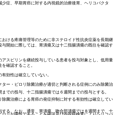
減少症、早期胃癌に対する内視鏡的治療後胃、ヘリコバクタ
における疼痛管理等のために非ステロイド性抗炎症薬を長期継
投与開始に際しては、胃潰瘍又は十二指腸潰瘍の既往を確認す
のアスピリンを継続投与している患者を投与対象とし、低用量
往を確認すること。
の有効性は確立していない。
クター・ピロリ除菌治療が適切と判断される症例にのみ除菌治
間までの投与、十二指腸潰瘍では６週間までの投与とする。
リ除菌治療による胃癌の発症抑制に対する有効性は確立してい
与する。なお、通常、胃潰瘍、吻合部潰瘍では８週間まで、十
ピロリが陽性であることを確認及び内視鏡検査によりヘリコバ