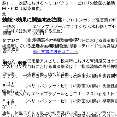
麻
２）． 次記におけるヘリコバクター・ピロリの除菌の補助
向
ー・ピロリ感染胃炎。
覚
効能・効果に関連する注意
薬効分類
胃酸分泌抑制薬 > プロトンポンプ阻害薬 (PPI
一般名
エソメプラゾールマグネシウム水和物カプセ
（効能又は効果に関連する注意）
薬価
33.7
円
メーカー
陽進堂ホールディングス
５．１． 〈非ステロイド性抗炎症薬投与時における胃潰瘍
続投与している患者を投与対象とし、非ステロイド性抗炎症
2026年04月改訂(第4版)
最終更新
ること。
添付文書のPDFはこちら
５．２． 〈低用量アスピリン投与時における胃潰瘍又は十
用法・用量
アスピリン投与時における胃潰瘍又は十二指腸潰瘍の再発抑
胃潰瘍、十二指腸潰瘍、吻合部潰瘍、Ｚｏｌｌｉｎｇｅｒ−
５．３． 〈ヘリコバクター・ピロリの除菌の補助〉進行期
［成人］
５．４． 〈ヘリコバクター・ピロリの除菌の補助〉免疫性
療を行うこと。
通常、成人にはエソメプラゾールとして１回２０ｍｇを１日
５．５． 〈ヘリコバクター・ピロリの除菌の補助〉早期胃
［小児］
ない。
通常、体重２０ｋｇ以上の幼児及び小児にはエソメプラゾー
５．６． 〈ヘリコバクター・ピロリの除菌の補助〉ヘリコ