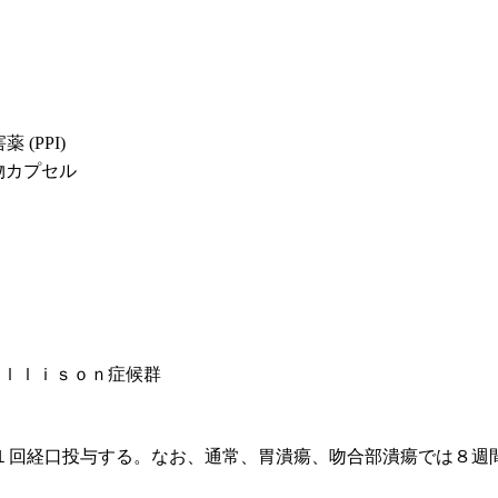
(PPI)
物カプセル
Ｅｌｌｉｓｏｎ症候群
１回経口投与する。なお、通常、胃潰瘍、吻合部潰瘍では８週