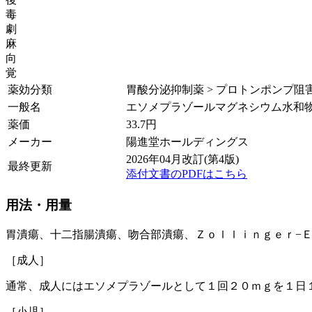
毒
劇
麻
向
覚
薬効分類
胃酸分泌抑制薬 > プロトンポンプ阻害薬 
一般名
エソメプラゾールマグネシウム水和
薬価
33.7
円
メーカー
陽進堂ホールディングス
2026年04月改訂(第4版)
最終更新
添付文書のPDFはこちら
用法・用量
胃潰瘍、十二指腸潰瘍、吻合部潰瘍、Ｚｏｌｌｉｎｇｅｒ−
［成人］
通常、成人にはエソメプラゾールとして１回２０ｍｇを１日
［小児］