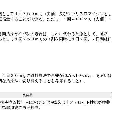
物として１回７５０ｍｇ（力価）及びクラリスロマイシンとし
宜増量することができる。ただし、１回４００ｍｇ（力価）１
除菌治療が不成功の場合は、これに代わる治療として、通常、
ルとして１回２５０ｍｇの３剤を同時に１日２回、７日間経口
、１日２０ｍｇの維持療法で再発が認められた場合、あるいは
切な治療法に切り替えることを考慮すること）。
後発品
性抗炎症薬投与時における胃潰瘍又は非ステロイド性抗炎症薬
二指腸潰瘍の再発抑制。