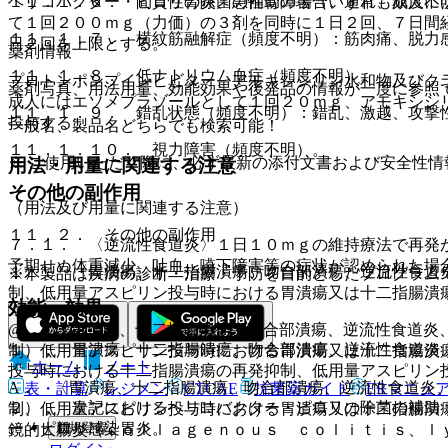
ヘリコバクター・ピロリの除菌の補助の場合、通常、成人に
１１．１．６． 間質性腎炎、急性腎障害（いずれも頻度不
て１回２００ｍｇ（力価）の３剤を同時に１日２回、７日間
１１．１．７． 横紋筋融解症（頻度不明）：筋肉痛、脱力
日２回を上限とする。
薬剤情報
１１．１．８． 低ナトリウム血症（頻度不明）。
プロトンポンプインヒビター、アモキシシリン水和物及びク
薬剤写真、用法用量、効能効果や後発品の情報が一度に参照
成人にはエソメプラゾールとして１回２０ｍｇ、アモキシシ
１１．１．９． 錯乱状態（頻度不明）：錯乱、激越、攻撃
投与する。
一般名、製品名どちらでも検索可能！
１１．１．１０． 視力障害（頻度不明）。
※ ご使用いただく際に、必ず最新の添付文書および安全性情
用法・用量に関連する注意
その他の副作用
（用法及び用量に関連する注意）
１１．２． その他の副作用
７．１． 〈逆流性食道炎〉１日１０ｍｇの維持療法で再発
予期せぬ体重減少、吐血、嚥下障害等の症状が認められた場
１）． 〈胃潰瘍、十二指腸潰瘍、吻合部潰瘍、逆流性食道
※本製品は疾病の診断・治療・予防を目的としたプログラム
制、低用量アスピリン投与時における胃潰瘍又は十二指腸潰
効能・効果
@． 〈胃潰瘍、十二指腸潰瘍、吻合部潰瘍、逆流性食道炎
１）． 胃潰瘍、十二指腸潰瘍、吻合部潰瘍、逆流性食道炎
制、低用量アスピリン投与時における胃潰瘍又は十二指腸潰
ホーム
ノート
投与時における十二指腸潰瘍の再発抑制、低用量アスピリン
A． 〈胃潰瘍、十二指腸潰瘍、吻合部潰瘍、逆流性食道炎
表・計算
レジメン
CTCAE
抗菌薬ガイド
ERマニュ
２）． 次記におけるヘリコバクター・ピロリの除菌の補助
制、低用量アスピリン投与時における胃潰瘍又は十二指腸潰
新規登録
ー・ピロリ感染胃炎。
鏡的大腸炎（ｃｏｌｌａｇｅｎｏｕｓ ｃｏｌｉｔｉｓ、ｌ