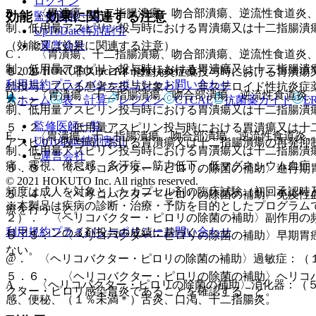
ログイン
B． 〈胃潰瘍、十二指腸潰瘍、吻合部潰瘍、逆流性食道炎
効能・効果に関連する注意
監修医師一覧
制、低用量アスピリン投与時における胃潰瘍又は十二指腸潰
UpToDate特別割引
運営会社
（効能又は効果に関連する注意）
C． 〈胃潰瘍、十二指腸潰瘍、吻合部潰瘍、逆流性食道炎
制、低用量アスピリン投与時における胃潰瘍又は十二指腸潰
© 2021 HOKUTO Inc. All rights reserved.
５．１． 〈非ステロイド性抗炎症薬投与時における胃潰瘍
利用規約
プライバシーポリシー
お問い合わせ
続投与している患者を投与対象とし、非ステロイド性抗炎症
D． 〈胃潰瘍、十二指腸潰瘍、吻合部潰瘍、逆流性食道炎
ホーム
表・計算
レジメン
CTCAE
抗菌薬ガイド
E
ること。
制、低用量アスピリン投与時における胃潰瘍又は十二指腸潰
監修医師一覧
５．２． 〈低用量アスピリン投与時における胃潰瘍又は十
E． 〈胃潰瘍、十二指腸潰瘍、吻合部潰瘍、逆流性食道炎
UpToDate特別割引
アスピリン投与時における胃潰瘍又は十二指腸潰瘍の再発抑
制、低用量アスピリン投与時における胃潰瘍又は十二指腸潰
運営会社
痛、霧視、倦怠感、多汗症、筋力低下、低マグネシウム血症
５．３． 〈ヘリコバクター・ピロリの除菌の補助〉進行期
© 2021 HOKUTO Inc. All rights reserved.
頻度は成人を対象としたカプセル剤の臨床試験（初回承認時
５．４． 〈ヘリコバクター・ピロリの除菌の補助〉免疫性
※本製品は疾病の診断・治療・予防を目的としたプログラム
療を行うこと。
２）． 〈ヘリコバクター・ピロリの除菌の補助〉副作用の
利用規約
プライバシーポリシー
お問い合わせ
ロマイシンの３剤投与の成績に基づく。
５．５． 〈ヘリコバクター・ピロリの除菌の補助〉早期胃
ない。
@． 〈ヘリコバクター・ピロリの除菌の補助〉過敏症：（
５．６． 〈ヘリコバクター・ピロリの除菌の補助〉ヘリコ
A． 〈ヘリコバクター・ピロリの除菌の補助〉消化器：（
クター・ピロリ感染胃炎であることを確認すること。
感、便秘、（１％未満＊）舌炎、口渇、十二指腸炎。