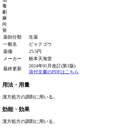
毒
劇
麻
向
覚
薬効分類
生薬
一般名
ビャクゴウ
薬価
25.5
円
メーカー
栃本天海堂
2024年01月改訂(第1版)
最終更新
添付文書のPDFはこちら
用法・用量
漢方処方の調剤に用いる。
効能・効果
漢方処方の調剤に用いる。