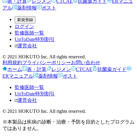
表・計算
レジメン
CTCAE
抗菌薬ガイド
ERマニュ
アル
薬剤情報
ポスト
新規登録
ログイン
監修医師一覧
UpToDate特別割引
運営会社
© 2021 HOKUTO Inc. All rights reserved.
利用規約
プライバシーポリシー
お問い合わせ
ホーム
表・計算
レジメン
CTCAE
抗菌薬ガイド
ERマニュアル
薬剤情報
ポスト
監修医師一覧
UpToDate特別割引
運営会社
© 2021 HOKUTO Inc. All rights reserved.
※本製品は疾病の診断・治療・予防を目的としたプログラム
ではありません。