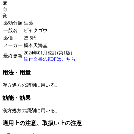
麻
向
覚
薬効分類
生薬
一般名
ビャクゴウ
薬価
25.5
円
メーカー
栃本天海堂
2024年01月改訂(第1版)
最終更新
添付文書のPDFはこちら
用法・用量
漢方処方の調剤に用いる。
効能・効果
漢方処方の調剤に用いる。
適用上の注意、取扱い上の注意