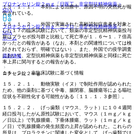
ブロナンセリン錠２ｍｇ「日医工」
非定型抗精神病薬 >
１５．１．１． 本剤による治療中、原因不明の突然死が報
SDA
告されている。
１５．１．２． 外国で実施された高齢認知症患者を対象と
ブロナンセリン錠２ｍｇ「ニプロ」
非定型抗精神病薬 >
した１７の臨床試験において、類薬の非定型抗精神病薬投与
SDA
群はプラセボ投与群と比較して死亡率が１．６〜１．７倍高
ホーム
かったとの報告がある（なお、本剤との関連性については検
討されておらず、明確ではない）、また、外国での疫学調査
において、定型抗精神病薬も非定型抗精神病薬と同様に死亡
薬剤情報
率上昇に関与するとの報告がある。
１５．２． 非臨床試験に基づく情報
ロナセン錠２ｍｇ
１５．２．１． 動物実験（イヌ）で制吐作用が認められた
ため、他の薬剤に基づく中毒、腸閉塞、脳腫瘍等による嘔吐
症状を不顕性化する可能性がある〔１１．１．３参照〕。
１５．２．２． げっ歯類（マウス、ラット）に１０４週間
経口投与したがん原性試験において、マウス（１ｍｇ／ｋｇ
／日以上）で乳腺腫瘍、下垂体腫瘍、ラット（１ｍｇ／ｋｇ
／日）で乳腺腫瘍の発生頻度の上昇が認められた。これらの
所見は、プロラクチンに関連した変化として、げっ歯類では