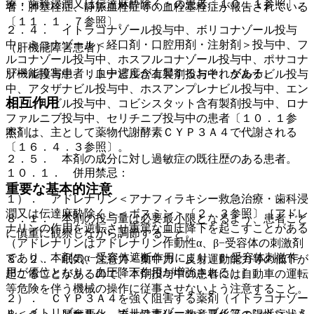
療・歯科浸潤又は伝達麻酔除く＞の患者〔１０．１参照〕。
者：肺塞栓症、静脈血栓症等の血栓塞栓症が報告されている
〔１１．１．７参照〕。
２．４． イトラコナゾール投与中、ボリコナゾール投与
中、ミコナゾール＜経口剤・口腔用剤・注射剤＞投与中、フ
（肝機能障害患者）
ルコナゾール投与中、ホスフルコナゾール投与中、ポサコナ
肝機能障害患者：血中濃度が上昇するおそれがある。
ゾール投与中、リトナビル含有製剤投与中、ダルナビル投与
中、アタザナビル投与中、ホスアンプレナビル投与中、エン
相互作用
シトレルビル投与中、コビシスタット含有製剤投与中、ロナ
ファルニブ投与中、セリチニブ投与中の患者〔１０．１参
本剤は、主として薬物代謝酵素ＣＹＰ３Ａ４で代謝される
照〕。
〔１６．４．３参照〕。
２．５． 本剤の成分に対し過敏症の既往歴のある患者。
１０．１． 併用禁忌：
重要な基本的注意
１）． アドレナリン＜アナフィラキシー救急治療・歯科浸
潤又は伝達麻酔除く＞＜ボスミン＞〔２．３参照〕［アドレ
８．１． 本剤の投与量は必要最小限となるよう、患者ごと
ナリンの作用を逆転させ重篤な血圧降下を起こすことがある
に慎重に観察しながら調節すること。
（アドレナリンはアドレナリン作動性α、β−受容体の刺激剤
であり、本剤のα−受容体遮断作用により、β−受容体刺激作
８．２． 眠気、注意力・集中力・反射運動能力等の低下が
用が優位となり、血圧降下作用が増強される）］。
起こることがあるので、本剤投与中の患者には自動車の運転
等危険を伴う機械の操作に従事させないよう注意すること。
２）． ＣＹＰ３Ａ４を強く阻害する薬剤（イトラコナゾー
ル＜イトリゾール＞、ボリコナゾール＜ブイフェンド＞、ミ