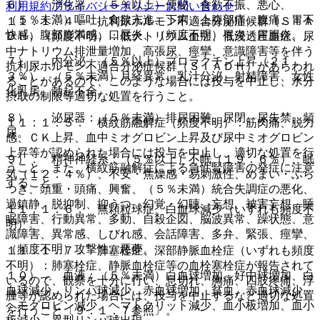
６）． 消化器：（５％以上）便秘、食欲不振、悪心、
利用規約
プライバシーポリシー
お問い合わせ
（５％未満）嘔吐、食欲亢進、下痢、上腹部痛、腹痛、胃不
１１．１．４． 抗利尿ホルモン不適合分泌症候群（ＳＩＡ
快感、腹部膨満感、口唇炎、（頻度不明）胃炎、胃腸炎。
ＤＨ）（頻度不明）：低ナトリウム血症、低浸透圧血症、尿
中ナトリウム排泄量増加、高張尿、痙攣、意識障害等を伴う
７）． 内分泌：（５％以上）プロラクチン上昇（２１．
抗利尿ホルモン不適合分泌症候群（ＳＩＡＤＨ）があらわれ
３％）、（５％未満）月経異常、乳汁分泌、射精障害、女性
ることがあるので、このような場合には投与を中止し、水分
化乳房、勃起不全。
摂取の制限等適切な処置を行うこと。
８）． 泌尿器：（５％未満）排尿困難、尿閉、尿失禁、頻
１１．１．５． 横紋筋融解症（頻度不明）：筋肉痛、脱力
尿。
感、ＣＫ上昇、血中ミオグロビン上昇及び尿中ミオグロビン
上昇等が認められた場合には投与を中止し、適切な処置を行
９）． 精神神経系：（５％以上）不眠（１９．６％）、眠
うこと。また、横紋筋融解症による急性腎障害の発症に注意
気（１２．４％）、不安・焦燥感・易刺激性、めまい・ふら
すること。
つき、頭重・頭痛、興奮、（５％未満）統合失調症の悪化、
過鎮静、脱抑制、抑うつ、幻覚・幻聴、妄想、被害妄想、睡
１１．１．６． 無顆粒球症、白血球減少（いずれも頻度不
眠障害、行動異常、多動、自殺企図、脳波異常、躁状態、意
明）。
識障害、異常感、しびれ感、会話障害、多弁、緊張、痙攣、
（頻度不明）攻撃性、悪夢。
１１．１．７． 肺塞栓症、深部静脈血栓症（いずれも頻度
不明）：肺塞栓症、静脈血栓症等の血栓塞栓症が報告されて
１０）． 血液：（５％未満）白血球増加、好中球増加、白
いるので、観察を十分に行い、息切れ、胸痛、四肢疼痛、浮
血球減少、リンパ球減少、赤血球増加、貧血、赤血球減少、
腫等が認められた場合には、投与を中止するなど適切な処置
ヘモグロビン減少、ヘマトクリット減少、血小板増加、血小
を行うこと〔９．１．７参照〕。