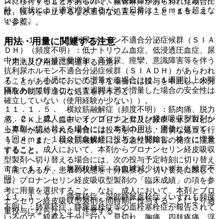
スに移行することがあるので、腸管麻痺があらわれた場合に
齢、症状により適宜増減するが、１日量は１６ｍｇを超えな
は、投与を中止するなど適切な処置を行うこと〔１５．２．
いこと。
１参照〕。
１１．１．４． 抗利尿ホルモン不適合分泌症候群（ＳＩＡ
用法・用量に関連する注意
ＤＨ）（頻度不明）：低ナトリウム血症、低浸透圧血症、尿
中ナトリウム排泄量増加、高張尿、痙攣、意識障害等を伴う
（用法及び用量に関連する注意）
抗利尿ホルモン不適合分泌症候群（ＳＩＡＤＨ）があらわれ
７．１． 小児において増量する場合には、１週間以上の間
ることがあるので、このような場合には投与を中止し、水分
隔をあけて行うこと（１週間未満で増量した場合の安全性は
摂取の制限等適切な処置を行うこと。
確立していない（使用経験が少ない））。
１１．１．５． 横紋筋融解症（頻度不明）：筋肉痛、脱力
７．２． 成人において、ブロナンセリン経皮吸収型製剤か
感、ＣＫ上昇、血中ミオグロビン上昇及び尿中ミオグロビン
ら本剤へ切り替える場合には、本剤の用法・用量に従って、
上昇等が認められた場合には投与を中止し、適切な処置を行
１回４ｍｇ、１日２回食後経口投与より開始し、徐々に増量
うこと。また、横紋筋融解症による急性腎障害の発症に注意
すること。成人において、本剤からブロナンセリン経皮吸収
すること。
型製剤へ切り替える場合には、次の投与予定時刻に切り替え
１１．１．６． 無顆粒球症、白血球減少（いずれも頻度不
可能であるが、患者の状態を十分観察し、切り替えに際して
明）。
は、ブロナンセリン経皮吸収型製剤の「臨床成績」の項を参
考に用量を選択すること。なお、成人において、本剤とブロ
１１．１．７． 肺塞栓症、深部静脈血栓症（いずれも頻度
ナンセリン経皮吸収型製剤を同時期に投与することにより過
不明）：肺塞栓症、静脈血栓症等の血栓塞栓症が報告されて
量投与にならないよう注意すること。
いるので、観察を十分に行い、息切れ、胸痛、四肢疼痛、浮