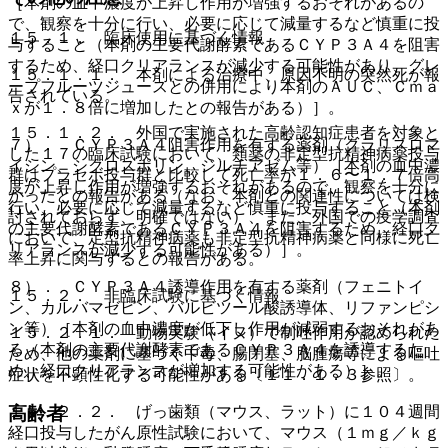
［本剤の血中濃度が上昇し作用が増強するおそれがあるの
で、観察を十分に行い、必要に応じて減量するなど慎重に投
１５．１． 臨床使用に基づく情報
与すること（本剤の主要代謝酵素であるＣＹＰ３Ａ４を阻害
するため、経口クリアランスが減少する可能性があり、グレ
１５．１．１． 本剤による治療中、原因不明の突然死が報
ープフルーツジュースとの併用により本剤のＡＵＣ、Ｃｍａ
告されている。
ｘが１．８倍に増加したとの報告がある）］。
１５．１．２． 外国で実施された高齢認知症患者を対象と
７）． ＣＹＰ３Ａ４阻害作用を有する薬剤（クラリスロマ
した１７の臨床試験において、類薬の非定型抗精神病薬投与
イシン、シクロスポリン、ジルチアゼム等）［本剤の血中濃
群はプラセボ投与群と比較して死亡率が１．６〜１．７倍高
度が上昇し作用が増強するおそれがあるので、観察を十分に
かったとの報告がある（なお、本剤との関連性については検
行い、必要に応じて減量するなど慎重に投与すること（本剤
討されておらず、明確ではない）、また、外国での疫学調査
の主要代謝酵素であるＣＹＰ３Ａ４を阻害するため、経口ク
において、定型抗精神病薬も非定型抗精神病薬と同様に死亡
リアランスが減少する可能性がある）］。
率上昇に関与するとの報告がある。
８）． ＣＹＰ３Ａ４誘導作用を有する薬剤（フェニトイ
１５．２． 非臨床試験に基づく情報
ン、カルバマゼピン、バルビツール酸誘導体、リファンピシ
ン等）［本剤の血中濃度が低下し作用が減弱するおそれがあ
１５．２．１． 動物実験（イヌ）で制吐作用が認められた
る（本剤の主要代謝酵素であるＣＹＰ３Ａ４を誘導するた
ため、他の薬剤に基づく中毒、腸閉塞、脳腫瘍等による嘔吐
め、経口クリアランスが増加する可能性がある）］。
症状を不顕性化する可能性がある〔１１．１．３参照〕。
高齢者
１５．２．２． げっ歯類（マウス、ラット）に１０４週間
経口投与したがん原性試験において、マウス（１ｍｇ／ｋｇ