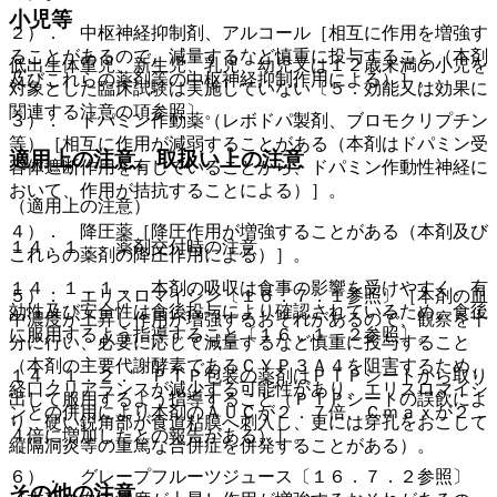
小児等
２）． 中枢神経抑制剤、アルコール［相互に作用を増強す
ることがあるので、減量するなど慎重に投与すること（本剤
低出生体重児、新生児、乳児、幼児又は１２歳未満の小児を
及びこれらの薬剤等の中枢神経抑制作用による）］。
対象とした臨床試験は実施していない〔５．効能又は効果に
関連する注意の項参照〕。
３）． ドパミン作動薬（レボドパ製剤、ブロモクリプチン
等）［相互に作用が減弱することがある（本剤はドパミン受
適用上の注意、取扱い上の注意
容体遮断作用を有していることから、ドパミン作動性神経に
おいて、作用が拮抗することによる）］。
（適用上の注意）
４）． 降圧薬［降圧作用が増強することがある（本剤及び
１４．１． 薬剤交付時の注意
これらの薬剤の降圧作用による）］。
１４．１．１． 本剤の吸収は食事の影響を受けやすく、有
５）． エリスロマイシン〔１６．７．１参照〕［本剤の血
効性及び安全性は食後投与により確認されているため、食後
中濃度が上昇し作用が増強するおそれがあるので、観察を十
に服用するよう指導すること〔１６．１．２参照〕。
分に行い、必要に応じて減量するなど慎重に投与すること
（本剤の主要代謝酵素であるＣＹＰ３Ａ４を阻害するため、
１４．１．２． ＰＴＰ包装の薬剤はＰＴＰシートから取り
経口クリアランスが減少する可能性があり、エリスロマイシ
出して服用するよう指導すること（ＰＴＰシートの誤飲によ
ンとの併用により本剤のＡＵＣが２．７倍、Ｃｍａｘが２．
り、硬い鋭角部が食道粘膜へ刺入し、更には穿孔をおこして
４倍に増加したとの報告がある）］。
縦隔洞炎等の重篤な合併症を併発することがある）。
６）． グレープフルーツジュース〔１６．７．２参照〕
その他の注意