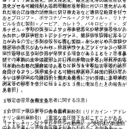
８．３． 興奮悪化、誇大性悪化、敵意悪化等の陽性症状を
コナゾール＜経口剤・口腔用剤・注射剤＞＜フロリード、オ
悪化させる可能性があるので観察を十分に行い、悪化がみら
ラビ＞、フルコナゾール＜ジフルカン＞、ホスフルコナゾー
れた場合には他の治療法に切り替えるなど適切な処置を行う
ル＜プロジフ＞、ポサコナゾール＜ノクサフィル＞、リトナ
こと。
ビルを含む製剤＜ノービア、カレトラ、パキロビッド＞、ダ
８．４． 本剤の投与により、高血糖悪化や糖尿病悪化があ
ルナビル＜プリジスタ＞、アタザナビル＜レイアタッツ＞、
らわれ、糖尿病性ケトアシドーシス、糖尿病性昏睡に至るこ
ホスアンプレナビル＜レクシヴァ＞、エンシトレルビル＜ゾ
とがあるので、本剤の投与に際しては、あらかじめ高血糖や
コーバ＞、コビシスタットを含む製剤＜ゲンボイヤ、プレジ
糖尿病の悪化があらわれ、糖尿病性ケトアシドーシス、糖尿
コビックス、シムツーザ＞、ロナファルニブ＜ゾキンヴィ
病性昏睡に至る副作用が発現する場合があることを、患者及
＞、セリチニブ＜ジカディア＞）〔２．４、１６．７．３参
びその家族に十分に説明し、口渇、多飲、多尿、頻尿等の症
照〕［本剤の血中濃度が上昇し作用が増強するおそれがある
状があらわれた場合には、直ちに投与を中断し、医師の診察
（本剤の主要代謝酵素であるＣＹＰ３Ａ４を阻害するため、
を受けるよう、指導すること（特に糖尿病又はその既往歴あ
経口クリアランスが減少する可能性があり、外国において、
るいは糖尿病の危険因子を有する患者については、血糖値の
ケトコナゾール（経口剤：国内未発売）との併用により本剤
測定等の観察を十分に行うこと）〔９．１．５、１１．１．
のＡＵＣが１７倍、Ｃｍａｘが１３倍に増加したとの報告が
９参照〕。
ある）］。
（特定の背景を有する患者に関する注意）
１０．２． 併用注意：
（合併症・既往歴等のある患者）
１）． アドレナリン含有歯科麻酔剤（リドカイン・アドレ
ナリン歯科麻酔剤）［重篤な血圧降下を起こすことがある
９．１．１． 心・血管系疾患、低血圧、又はそれらの疑い
（アドレナリンはアドレナリン作動性α、β−受容体の刺激剤
のある患者：一過性血圧降下があらわれることがある。