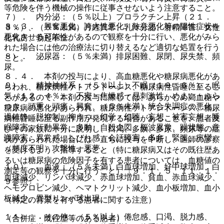
等危険を伴う機械の操作に従事させないよう注意すること。
７）． 内分泌：（５％以上）プロラクチン上昇（２１．
８．３． 興奮悪化、誇大性悪化、敵意悪化等の陽性症状を
３％）、（５％未満）月経異常、乳汁分泌、射精障害、女性
悪化させる可能性があるので観察を十分に行い、悪化がみら
化乳房、勃起不全。
れた場合には他の治療法に切り替えるなど適切な処置を行う
８）． 泌尿器：（５％未満）排尿困難、尿閉、尿失禁、頻
こと。
尿。
８．４． 本剤の投与により、高血糖悪化や糖尿病悪化があ
９）． 精神神経系：（５％以上）不眠（１９．６％）、眠
らわれ、糖尿病性ケトアシドーシス、糖尿病性昏睡に至るこ
気（１２．４％）、不安・焦燥感・易刺激性、めまい・ふら
とがあるので、本剤の投与に際しては、あらかじめ高血糖や
つき、頭重・頭痛、興奮、（５％未満）統合失調症の悪化、
糖尿病の悪化があらわれ、糖尿病性ケトアシドーシス、糖尿
過鎮静、脱抑制、抑うつ、幻覚・幻聴、妄想、被害妄想、睡
病性昏睡に至る副作用が発現する場合があることを、患者及
眠障害、行動異常、多動、自殺企図、脳波異常、躁状態、意
びその家族に十分に説明し、口渇、多飲、多尿、頻尿等の症
識障害、異常感、しびれ感、会話障害、多弁、緊張、痙攣、
状があらわれた場合には、直ちに投与を中断し、医師の診察
（頻度不明）攻撃性、悪夢。
を受けるよう、指導すること（特に糖尿病又はその既往歴あ
るいは糖尿病の危険因子を有する患者については、血糖値の
１０）． 血液：（５％未満）白血球増加、好中球増加、白
測定等の観察を十分に行うこと）〔９．１．５、１１．１．
血球減少、リンパ球減少、赤血球増加、貧血、赤血球減少、
９参照〕。
ヘモグロビン減少、ヘマトクリット減少、血小板増加、血小
板減少、異型リンパ球出現。
（特定の背景を有する患者に関する注意）
１１）． その他：（５％以上）倦怠感、口渇、脱力感、
（合併症・既往歴等のある患者）