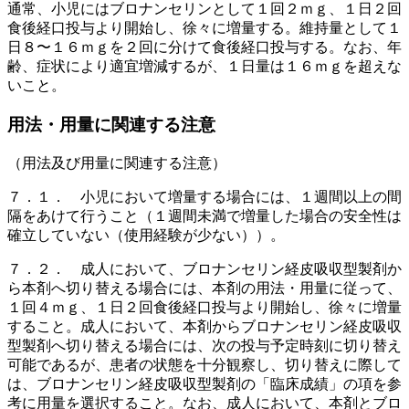
通常、小児にはブロナンセリンとして１回２ｍｇ、１日２回
食後経口投与より開始し、徐々に増量する。維持量として１
日８〜１６ｍｇを２回に分けて食後経口投与する。なお、年
齢、症状により適宜増減するが、１日量は１６ｍｇを超えな
いこと。
用法・用量に関連する注意
（用法及び用量に関連する注意）
７．１． 小児において増量する場合には、１週間以上の間
隔をあけて行うこと（１週間未満で増量した場合の安全性は
確立していない（使用経験が少ない））。
７．２． 成人において、ブロナンセリン経皮吸収型製剤か
ら本剤へ切り替える場合には、本剤の用法・用量に従って、
１回４ｍｇ、１日２回食後経口投与より開始し、徐々に増量
すること。成人において、本剤からブロナンセリン経皮吸収
型製剤へ切り替える場合には、次の投与予定時刻に切り替え
可能であるが、患者の状態を十分観察し、切り替えに際して
は、ブロナンセリン経皮吸収型製剤の「臨床成績」の項を参
考に用量を選択すること。なお、成人において、本剤とブロ