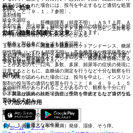
腫等が認められた場合には、投与を中止するなど適切な処置
効能・効果
を行うこと〔９．１．７参照〕。
薬剤情報
統合失調症。
１１．１．８． 肝機能障害（頻度不明）：ＡＳＴ上昇、Ａ
薬剤写真、用法用量、効能効果や後発品の情報が一度に参照
ＬＴ上昇、γ−ＧＴＰ上昇、ＡＬＰ上昇、ビリルビン上昇等を
効能・効果に関連する注意
でき、関連情報へ簡単にアクセスができます。
伴う肝機能障害があらわれることがある。
一般名、製品名どちらでも検索可能！
（効能又は効果に関連する注意）
１１．１．９． 高血糖、糖尿病性ケトアシドーシス、糖尿
病性昏睡（いずれも頻度不明）：高血糖悪化や糖尿病悪化が
※ ご使用いただく際に、必ず最新の添付文書および安全性
本剤は、原則として１２歳以上の患者に使用すること〔９．
あらわれ、糖尿病性ケトアシドーシス、糖尿病性昏睡に至る
情報も併せてご確認下さい。
７小児等の項参照〕。
ことがあるので、口渇、多飲、多尿、頻尿等の症状の発現に
注意するとともに、血糖値の測定を行うなど十分な観察を行
副作用
い、異常が認められた場合には、投与を中止し、インスリン
製剤の投与等の適切な処置を行うこと〔８．４、９．１．５
次の副作用があらわれることがあるので、観察を十分に行
参照〕。
※本製品は疾病の診断・治療・予防を目的としたプログラム
い、異常が認められた場合には投与を中止するなど適切な処
ではありません。
置を行うこと。
その他の副作用
重大な副作用
１１．２． その他の副作用
１１．１． 重大な副作用
１）． 過敏症：（５％未満）発疹、湿疹、そう痒。
ホーム
ノート