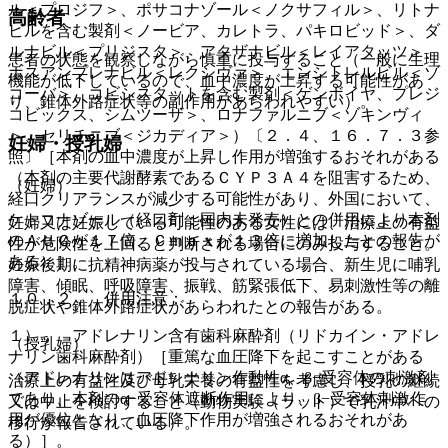
ル＜プロジフ＞、ポサコナゾール＜ノクサフィル＞、リトナ
高齢者
ビルを含む製剤＜ノービア、カレトラ、パキロビッド＞、ダ
ルナビル＜プリジスタ＞、アタザナビル＜レイアタッツ＞、
患者の状態を観察しながら慎重に投与すること（一般に生理
ホスアンプレナビル＜レクシヴァ＞、エンシトレルビル＜ゾ
機能が低下しているので、血中濃度が上昇する可能性があ
コーバ＞、コビシスタットを含む製剤＜ゲンボイヤ、プレジ
り、錐体外路症状等の副作用があらわれやすい）。
コビックス、シムツーザ＞、ロナファルニブ＜ゾキンヴィ
＞、セリチニブ＜ジカディア＞）〔２．４、１６．７．３参
妊婦・授乳婦
照〕［本剤の血中濃度が上昇し作用が増強するおそれがある
（本剤の主要代謝酵素であるＣＹＰ３Ａ４を阻害するため、
（妊婦）
経口クリアランスが減少する可能性があり、外国において、
ケトコナゾール（経口剤：国内未発売）との併用により本剤
妊婦又は妊娠している可能性のある女性には、治療上の有益
のＡＵＣが１７倍、Ｃｍａｘが１３倍に増加したとの報告が
性が危険性を上回ると判断される場合にのみ投与すること。
ある）］。
妊娠後期に抗精神病薬が投与されている場合、新生児に哺乳
障害、傾眠、呼吸障害、振戦、筋緊張低下、易刺激性等の離
１０．２． 併用注意：
脱症状や錐体外路症状があらわれたとの報告がある。
１）． アドレナリン含有歯科麻酔剤（リドカイン・アドレ
（授乳婦）
ナリン歯科麻酔剤）［重篤な血圧降下を起こすことがある
（アドレナリンはアドレナリン作動性α、β−受容体の刺激剤
治療上の有益性及び母乳栄養の有益性を考慮し、授乳の継続
であり、本剤のα−受容体遮断作用により、β−受容体刺激作
又は中止を検討すること（動物実験（ラット）で乳汁中への
用が優位となり、血圧降下作用が増強されるおそれがあ
移行が報告されている）。
る）］。