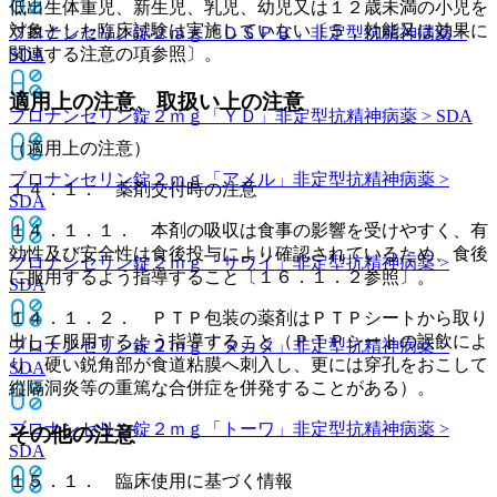
低出生体重児、新生児、乳児、幼児又は１２歳未満の小児を
対象とした臨床試験は実施していない〔５．効能又は効果に
ブロナンセリン錠２ｍｇ「ＤＳＰＢ」
非定型抗精神病薬 >
関連する注意の項参照〕。
SDA
適用上の注意、取扱い上の注意
ブロナンセリン錠２ｍｇ「ＹＤ」
非定型抗精神病薬 > SDA
（適用上の注意）
ブロナンセリン錠２ｍｇ「アメル」
非定型抗精神病薬 >
１４．１． 薬剤交付時の注意
SDA
１４．１．１． 本剤の吸収は食事の影響を受けやすく、有
効性及び安全性は食後投与により確認されているため、食後
ブロナンセリン錠２ｍｇ「サワイ」
非定型抗精神病薬 >
に服用するよう指導すること〔１６．１．２参照〕。
SDA
１４．１．２． ＰＴＰ包装の薬剤はＰＴＰシートから取り
出して服用するよう指導すること（ＰＴＰシートの誤飲によ
ブロナンセリン錠２ｍｇ「タカタ」
非定型抗精神病薬 >
り、硬い鋭角部が食道粘膜へ刺入し、更には穿孔をおこして
SDA
縦隔洞炎等の重篤な合併症を併発することがある）。
ブロナンセリン錠２ｍｇ「トーワ」
非定型抗精神病薬 >
その他の注意
SDA
１５．１． 臨床使用に基づく情報