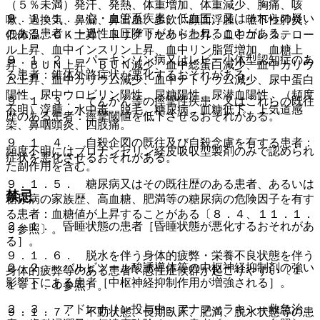
（５％未満）発汗、発熱、体重増加、体重減少、胸痛、咳
９．１．１． 心・血管系疾患、低血圧、又はそれらの疑い
嗽、過換気、鼻漏、鼻出血、多飲、顔面浮腫、嚥下性肺炎、
のある患者：一過性血圧降下があらわれることがある。
低体温、ＣＫ上昇、トリグリセリド上昇、血中コレステロー
ル上昇、血中インスリン上昇、血中リン脂質増加、血糖上
９．１．２． パーキンソン病又はレビー小体型認知症のあ
昇、ＢＵＮ上昇、ＢＵＮ減少、血中総蛋白減少、血中カリウ
る患者：錐体外路症状が悪化するおそれがある。
ム上昇、血中カリウム減少、血中ナトリウム減少、尿中蛋白
陽性、尿中ウロビリン陽性、尿糖陽性、尿潜血陽性、（頻度
９．１．３． てんかん等の痙攣性疾患、又はこれらの既往
不明）浮腫、水中毒、脱毛、糖尿病、血糖低下、上気道感
歴のある患者：痙攣閾値を低下させるおそれがある。
染、鼻咽頭炎、四肢痛。
９．１．４． 自殺企図の既往及び自殺念慮を有する患者：
頻度不明にはブロナンセリン経皮吸収型製剤のみで認められ
症状を悪化させるおそれがある。
た副作用を含む。
９．１．５． 糖尿病又はその既往歴のある患者、あるいは
禁忌
糖尿病の家族歴、高血糖、肥満等の糖尿病の危険因子を有す
る患者：血糖値が上昇することがある〔８．４、１１．１．
２．１． 昏睡状態の患者［昏睡状態が悪化するおそれがあ
９参照〕。
る］。
９．１．６． 脱水を伴う身体的疲弊・栄養不良状態を伴う
２．２． バルビツール酸誘導体等の中枢神経抑制剤の強い
身体的疲弊等のある患者：悪性症候群が起こりやすい〔１
影響下にある患者［中枢神経抑制作用が増強される］。
１．１．１参照〕。
２．３． アドレナリン投与中＜アナフィラキシー救急治
９．１．７． 不動状態、長期臥床、肥満、脱水状態等の患