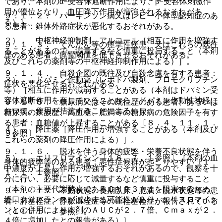
であり、本剤のα−受容体遮断作用により、β−受容体刺激作
用が優位となり、血圧降下作用が増強されるおそれがあ
９．１．２． パーキンソン病又はレビー小体型認知症のあ
る）］。
る患者：錐体外路症状が悪化するおそれがある。
２）． 中枢神経抑制剤、アルコール［相互に作用を増強す
９．１．３． てんかん等の痙攣性疾患、又はこれらの既往
ることがあるので、減量するなど慎重に投与すること（本剤
歴のある患者：痙攣閾値を低下させるおそれがある。
及びこれらの薬剤等の中枢神経抑制作用による）］。
９．１．４． 自殺企図の既往及び自殺念慮を有する患者：
３）． ドパミン作動薬（レボドパ製剤、ブロモクリプチン
症状を悪化させるおそれがある。
等）［相互に作用が減弱することがある（本剤はドパミン受
容体遮断作用を有していることから、ドパミン作動性神経に
９．１．５． 糖尿病又はその既往歴のある患者、あるいは
おいて、作用が拮抗することによる）］。
糖尿病の家族歴、高血糖、肥満等の糖尿病の危険因子を有す
る患者：血糖値が上昇することがある〔８．４、１１．１．
４）． 降圧薬［降圧作用が増強することがある（本剤及び
９参照〕。
これらの薬剤の降圧作用による）］。
９．１．６． 脱水を伴う身体的疲弊・栄養不良状態を伴う
５）． エリスロマイシン〔１６．７．１参照〕［本剤の血
身体的疲弊等のある患者：悪性症候群が起こりやすい〔１
中濃度が上昇し作用が増強するおそれがあるので、観察を十
１．１．１参照〕。
分に行い、必要に応じて減量するなど慎重に投与すること
（本剤の主要代謝酵素であるＣＹＰ３Ａ４を阻害するため、
９．１．７． 不動状態、長期臥床、肥満、脱水状態等の患
経口クリアランスが減少する可能性があり、エリスロマイシ
者：肺塞栓症、静脈血栓症等の血栓塞栓症が報告されている
ンとの併用により本剤のＡＵＣが２．７倍、Ｃｍａｘが２．
〔１１．１．７参照〕。
４倍に増加したとの報告がある）］。