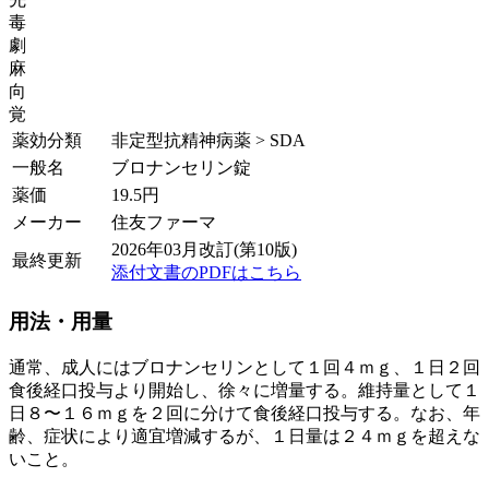
毒
劇
麻
向
覚
薬効分類
非定型抗精神病薬 > SDA
一般名
ブロナンセリン錠
薬価
19.5
円
メーカー
住友ファーマ
2026年03月改訂(第10版)
最終更新
添付文書のPDFはこちら
用法・用量
通常、成人にはブロナンセリンとして１回４ｍｇ、１日２回
食後経口投与より開始し、徐々に増量する。維持量として１
日８〜１６ｍｇを２回に分けて食後経口投与する。なお、年
齢、症状により適宜増減するが、１日量は２４ｍｇを超えな
いこと。