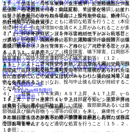
表・計算
レジメン
CTCAE
抗菌薬ガイド
ERマニュ
１１．１．１． 悪性症候群（５％未満）：無動緘黙、強度
２）． 循環器：（５％未満）血圧低下、起立性低血圧、血
アル
薬剤情報
ポスト
筋強剛、嚥下困難、頻脈、血圧変動、発汗等が発現し、それ
圧上昇、心電図異常（ＱＴ間隔延長、Ｔ波変化等）、頻脈、
に引き続き発熱がみられる場合は、投与を中止し、体冷却、
徐脈、不整脈、心室性期外収縮、上室性期外収縮、動悸、心
新規登録
水分補給等の全身管理とともに適切な処置を行うこと（本症
拍数増加、心拍数減少。
ログイン
発症時には、白血球増加や血清ＣＫ上昇がみられることが多
監修医師一覧
３）． 錐体外路症状：（５％以上）パーキンソン症候群
く、また、ミオグロビン尿を伴う腎機能低下がみられること
UpToDate特別割引
（振戦、筋強剛、流涎過多、寡動、運動緩慢、歩行障害、仮
がある）、なお、高熱が持続し、意識障害、呼吸困難、循環
運営会社
面様顔貌等）（３３．５％）、アカシジア（静坐不能）（２
虚脱、脱水症状、急性腎障害へと移行し、死亡することがあ
４．７％）、ジスキネジア（構音障害、嚥下障害、口周部不
る〔９．１．６参照〕。
© 2021 HOKUTO Inc. All rights reserved.
随意運動・四肢不随意運動等の不随意運動等）（１２．
利用規約
プライバシーポリシー
お問い合わせ
１１．１．２． 遅発性ジスキネジア（５％未満）：長期投
９％）、ジストニア（痙攣性斜頚、顔面攣縮・喉頭攣縮・頚
ホーム
表・計算
レジメン
CTCAE
抗菌薬ガイド
与により、口周部不随意運動等の不随意運動があらわれるこ
部攣縮、眼球上転発作、後弓反張等）［症状があらわれた場
ERマニュアル
薬剤情報
ポスト
とがあるので、このような症状があらわれた場合は減量又は
合には必要に応じて減量又は抗パーキンソン薬の投与等、適
中止を考慮すること（なお、投与中止後も症状が持続するこ
切な処置を行うこと］。
監修医師一覧
とがある）。
UpToDate特別割引
４）． 肝臓：（５％未満）ＡＳＴ上昇、ＡＬＴ上昇、γ−Ｇ
運営会社
１１．１．３． 麻痺性イレウス（頻度不明）：腸管麻痺
ＴＰ上昇、ＬＤＨ上昇、ＡＬＰ上昇、ビリルビン上昇、肝機
（食欲不振、悪心・嘔吐、著しい便秘、腹部膨満あるいは腹
能異常、（頻度不明）脂肪肝。
© 2021 HOKUTO Inc. All rights reserved.
部弛緩及び腸内容物うっ滞等の症状）を来し、麻痺性イレウ
５）． 眼：（５％未満）眼調節障害、霧視、羞明、（頻度
※本製品は疾病の診断・治療・予防を目的としたプログラム
スに移行することがあるので、腸管麻痺があらわれた場合に
不明）眼乾燥。
ではありません。
は、投与を中止するなど適切な処置を行うこと〔１５．２．
１参照〕。