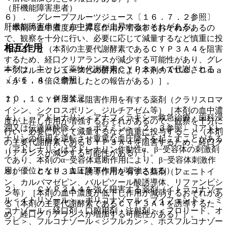
（肝機能障害患者）
６）． グレープフルーツジュース〔１６．７．２参照〕
肝機能障害患者：血中濃度が上昇するおそれがある。
［本剤の血中濃度が上昇し作用が増強するおそれがあるの
で、観察を十分に行い、必要に応じて減量するなど慎重に投
相互作用
与すること（本剤の主要代謝酵素であるＣＹＰ３Ａ４を阻害
するため、経口クリアランスが減少する可能性があり、グレ
本剤は、主として薬物代謝酵素ＣＹＰ３Ａ４で代謝される
ープフルーツジュースとの併用により本剤のＡＵＣ、Ｃｍａ
〔１６．４．３参照〕。
ｘが１．８倍に増加したとの報告がある）］。
１０．１． 併用禁忌：
７）． ＣＹＰ３Ａ４阻害作用を有する薬剤（クラリスロマ
イシン、シクロスポリン、ジルチアゼム等）［本剤の血中濃
１）． アドレナリン＜アナフィラキシー救急治療・歯科浸
度が上昇し作用が増強するおそれがあるので、観察を十分に
潤又は伝達麻酔除く＞＜ボスミン＞〔２．３参照〕［アドレ
行い、必要に応じて減量するなど慎重に投与すること（本剤
ナリンの作用を逆転させ重篤な血圧降下を起こすことがある
の主要代謝酵素であるＣＹＰ３Ａ４を阻害するため、経口ク
（アドレナリンはアドレナリン作動性α、β−受容体の刺激剤
リアランスが減少する可能性がある）］。
であり、本剤のα−受容体遮断作用により、β−受容体刺激作
用が優位となり、血圧降下作用が増強される）］。
８）． ＣＹＰ３Ａ４誘導作用を有する薬剤（フェニトイ
ン、カルバマゼピン、バルビツール酸誘導体、リファンピシ
２）． ＣＹＰ３Ａ４を強く阻害する薬剤（イトラコナゾー
ン等）［本剤の血中濃度が低下し作用が減弱するおそれがあ
ル＜イトリゾール＞、ボリコナゾール＜ブイフェンド＞、ミ
る（本剤の主要代謝酵素であるＣＹＰ３Ａ４を誘導するた
コナゾール＜経口剤・口腔用剤・注射剤＞＜フロリード、オ
め、経口クリアランスが増加する可能性がある）］。
ラビ＞、フルコナゾール＜ジフルカン＞、ホスフルコナゾー