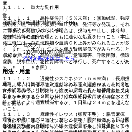
麻
１１．１． 重大な副作用
向
覚
１１．１．１． 悪性症候群（５％未満）：無動緘黙、強度
薬効分類
非定型抗精神病薬 > SDA
筋強剛、嚥下困難、頻脈、血圧変動、発汗等が発現し、それ
一般名
ブロナンセリン錠
に引き続き発熱がみられる場合は、投与を中止し、体冷却、
水分補給等の全身管理とともに適切な処置を行うこと（本症
薬価
19.5
円
発症時には、白血球増加や血清ＣＫ上昇がみられることが多
メーカー
住友ファーマ
く、また、ミオグロビン尿を伴う腎機能低下がみられること
2026年03月改訂(第10版)
最終更新
がある）、なお、高熱が持続し、意識障害、呼吸困難、循環
添付文書のPDFはこちら
虚脱、脱水症状、急性腎障害へと移行し、死亡することがあ
る〔９．１．６参照〕。
用法・用量
１１．１．２． 遅発性ジスキネジア（５％未満）：長期投
通常、成人にはブロナンセリンとして１回４ｍｇ、１日２回
与により、口周部不随意運動等の不随意運動があらわれるこ
食後経口投与より開始し、徐々に増量する。維持量として１
とがあるので、このような症状があらわれた場合は減量又は
日８〜１６ｍｇを２回に分けて食後経口投与する。なお、年
中止を考慮すること（なお、投与中止後も症状が持続するこ
齢、症状により適宜増減するが、１日量は２４ｍｇを超えな
とがある）。
いこと。
１１．１．３． 麻痺性イレウス（頻度不明）：腸管麻痺
通常、小児にはブロナンセリンとして１回２ｍｇ、１日２回
（食欲不振、悪心・嘔吐、著しい便秘、腹部膨満あるいは腹
食後経口投与より開始し、徐々に増量する。維持量として１
部弛緩及び腸内容物うっ滞等の症状）を来し、麻痺性イレウ
日８〜１６ｍｇを２回に分けて食後経口投与する。なお、年