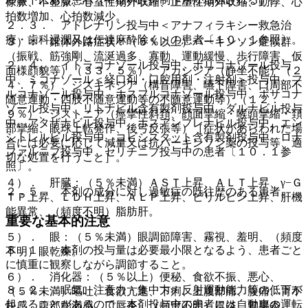
徐脈、不整脈、心室性期外収縮、上室性期外収縮、動悸、心
拍数増加、心拍数減少。
２．３． アドレナリン投与中＜アナフィラキシー救急治
療・歯科浸潤又は伝達麻酔除く＞の患者〔１０．１参照〕。
３）． 錐体外路症状：（５％以上）パーキンソン症候群
（振戦、筋強剛、流涎過多、寡動、運動緩慢、歩行障害、仮
２．４． イトラコナゾール投与中、ボリコナゾール投与
面様顔貌等）（３３．５％）、アカシジア（静坐不能）（２
中、ミコナゾール＜経口剤・口腔用剤・注射剤＞投与中、フ
４．７％）、ジスキネジア（構音障害、嚥下障害、口周部不
ルコナゾール投与中、ホスフルコナゾール投与中、ポサコナ
随意運動・四肢不随意運動等の不随意運動等）（１２．
ゾール投与中、リトナビル含有製剤投与中、ダルナビル投与
９％）、ジストニア（痙攣性斜頚、顔面攣縮・喉頭攣縮・頚
中、アタザナビル投与中、ホスアンプレナビル投与中、エン
部攣縮、眼球上転発作、後弓反張等）［症状があらわれた場
シトレルビル投与中、コビシスタット含有製剤投与中、ロナ
合には必要に応じて減量又は抗パーキンソン薬の投与等、適
ファルニブ投与中、セリチニブ投与中の患者〔１０．１参
切な処置を行うこと］。
照〕。
４）． 肝臓：（５％未満）ＡＳＴ上昇、ＡＬＴ上昇、γ−Ｇ
２．５． 本剤の成分に対し過敏症の既往歴のある患者。
ＴＰ上昇、ＬＤＨ上昇、ＡＬＰ上昇、ビリルビン上昇、肝機
能異常、（頻度不明）脂肪肝。
重要な基本的注意
５）． 眼：（５％未満）眼調節障害、霧視、羞明、（頻度
８．１． 本剤の投与量は必要最小限となるよう、患者ごと
不明）眼乾燥。
に慎重に観察しながら調節すること。
６）． 消化器：（５％以上）便秘、食欲不振、悪心、
８．２． 眠気、注意力・集中力・反射運動能力等の低下が
（５％未満）嘔吐、食欲亢進、下痢、上腹部痛、腹痛、胃不
起こることがあるので、本剤投与中の患者には自動車の運転
快感、腹部膨満感、口唇炎、（頻度不明）胃炎、胃腸炎。