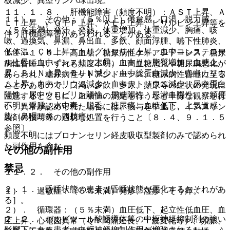
板減少、異型リンパ球出現。
１１．１．８． 肝機能障害（頻度不明）：ＡＳＴ上昇、Ａ
１１）． その他：（５％以上）倦怠感、口渇、脱力感、
ＬＴ上昇、γ−ＧＴＰ上昇、ＡＬＰ上昇、ビリルビン上昇等を
（５％未満）発汗、発熱、体重増加、体重減少、胸痛、咳
伴う肝機能障害があらわれることがある。
嗽、過換気、鼻漏、鼻出血、多飲、顔面浮腫、嚥下性肺炎、
低体温、ＣＫ上昇、トリグリセリド上昇、血中コレステロー
１１．１．９． 高血糖、糖尿病性ケトアシドーシス、糖尿
ル上昇、血中インスリン上昇、血中リン脂質増加、血糖上
病性昏睡（いずれも頻度不明）：高血糖悪化や糖尿病悪化が
昇、ＢＵＮ上昇、ＢＵＮ減少、血中総蛋白減少、血中カリウ
あらわれ、糖尿病性ケトアシドーシス、糖尿病性昏睡に至る
ム上昇、血中カリウム減少、血中ナトリウム減少、尿中蛋白
ことがあるので、口渇、多飲、多尿、頻尿等の症状の発現に
陽性、尿中ウロビリン陽性、尿糖陽性、尿潜血陽性、（頻度
注意するとともに、血糖値の測定を行うなど十分な観察を行
不明）浮腫、水中毒、脱毛、糖尿病、血糖低下、上気道感
い、異常が認められた場合には、投与を中止し、インスリン
染、鼻咽頭炎、四肢痛。
製剤の投与等の適切な処置を行うこと〔８．４、９．１．５
参照〕。
頻度不明にはブロナンセリン経皮吸収型製剤のみで認められ
た副作用を含む。
その他の副作用
禁忌
１１．２． その他の副作用
２．１． 昏睡状態の患者［昏睡状態が悪化するおそれがあ
１）． 過敏症：（５％未満）発疹、湿疹、そう痒。
る］。
２）． 循環器：（５％未満）血圧低下、起立性低血圧、血
２．２． バルビツール酸誘導体等の中枢神経抑制剤の強い
圧上昇、心電図異常（ＱＴ間隔延長、Ｔ波変化等）、頻脈、
影響下にある患者［中枢神経抑制作用が増強される］。