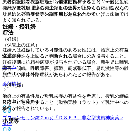
／日以上）で乳腺腫瘍、下垂体腫瘍、ラット（１ｍｇ／ｋｇ
患者の状態を観察しながら慎重に投与すること（一般に生理
／日）で乳腺腫瘍の発生頻度の上昇が認められた。これらの
機能が低下しているので、血中濃度が上昇する可能性があ
所見は、プロラクチンに関連した変化として、げっ歯類では
り、錐体外路症状等の副作用があらわれやすい）。
よく知られている。
妊婦・授乳婦
貯法
（妊婦）
（保管上の注意）
妊婦又は妊娠している可能性のある女性には、治療上の有益
室温保存。
性が危険性を上回ると判断される場合にのみ投与すること。
妊娠後期に抗精神病薬が投与されている場合、新生児に哺乳
ホーム
障害、傾眠、呼吸障害、振戦、筋緊張低下、易刺激性等の離
脱症状や錐体外路症状があらわれたとの報告がある。
薬剤情報
（授乳婦）
治療上の有益性及び母乳栄養の有益性を考慮し、授乳の継続
ロナセン錠２ｍｇ
又は中止を検討すること（動物実験（ラット）で乳汁中への
移行が報告されている）。
ブロナンセリン錠２ｍｇ「ＤＳＥＰ」
非定型抗精神病薬 >
小児等
SDA