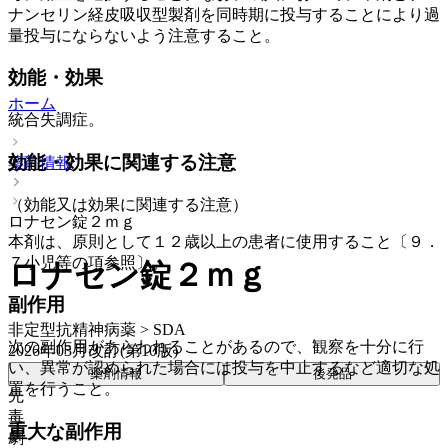
ナンセリン経皮吸収型製剤を同時期に投与することにより過
量投与にならないよう注意すること。
効能・効果
ホーム
統合失調症。
効能・効果に関連する注意
薬剤情報
（効能又は効果に関連する注意）
ロナセン錠２ｍｇ
本剤は、原則として１２歳以上の患者に使用すること〔９．
７小児等の項参照〕。
ロナセン錠２ｍｇ
副作用
非定型抗精神病薬 > SDA
次の副作用があらわれることがあるので、観察を十分に行
2026年03月改訂(第10版)
い、異常が認められた場合には投与を中止するなど適切な処
薬剤情報
後発品
置を行うこと。
先
毒
重大な副作用
劇