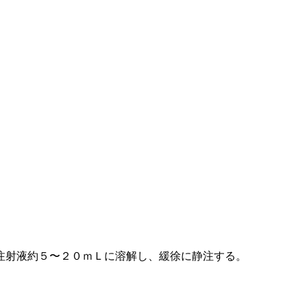
注射液約５〜２０ｍＬに溶解し、緩徐に静注する。