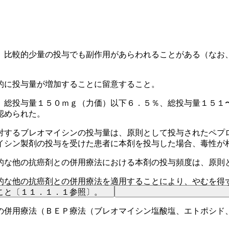
、比較的少量の投与でも副作用があらわれることがある（なお
的に投与量が増加することに留意すること。
、総投与量１５０ｍｇ（力価）以下６．５％、総投与量１５１
認められた。
対するブレオマイシンの投与量は、原則として投与されたペプ
イシン製剤の投与を受けた患者に本剤を投与した場合、毒性が
的な他の抗癌剤との併用療法における本剤の投与頻度は、原則
的な他の抗癌剤との併用療法を適用することにより、やむを得
こと〔１１．１．１参照〕。
の併用療法（ＢＥＰ療法（ブレオマイシン塩酸塩、エトポシド