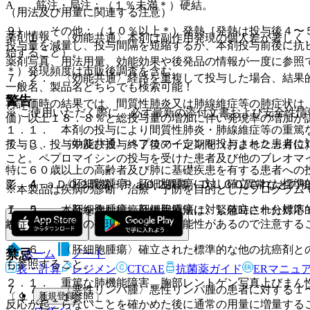
A． 筋注・局注：（１％未満＊）硬結。
（用法及び用量に関連する注意）
９）． その他：（１０％以上＊）発熱［発熱は投与後４〜
薬剤情報
７．１． 〈効能共通〉本剤は副作用発現の個人差が著しく
投与量を減量し、投与間隔を短縮するか、本剤投与前後に抗
始すること）。
薬剤写真、用法用量、効能効果や後発品の情報が一度に参照
＊）発現頻度は市販後調査を含む。
７．２． 〈効能共通〉経路を重複して投与した場合、結果
一般名、製品名どちらでも検索可能！
警告
再評価時の結果では、間質性肺炎又は肺線維症等の肺症状は
※ ご使用いただく際に、必ず最新の添付文書および安全性情
価）以上１８．８％と総投与量の増加に伴い発現率の増加が
１．１． 本剤の投与により間質性肺炎・肺線維症等の重篤
７．３． 〈効能共通〉ペプロマイシンを投与された患者に
投与し、投与中及び投与終了後の一定期間（およそ２ヵ月位
こと。ペプロマイシンの投与を受けた患者及び他のブレオマ
特に６０歳以上の高齢者及び肺に基礎疾患を有する患者への
７．４． 〈胚細胞腫瘍〉胚細胞腫瘍に対し確立された標準
影、Ａ−ａＤＯ２異常・ＰａＯ２異常・ＤＬＣＯ異常などの
※本製品は疾病の診断・治療・予防を目的としたプログラム
７．５． 〈胚細胞腫瘍〉胚細胞腫瘍に対し確立された標準
１．２． 本剤を含む抗癌剤併用療法は、緊急時に十分対応
維症等の肺症状の発現率が高まる可能性があるので注意する
ること。
７．６． 〈胚細胞腫瘍〉確立された標準的な他の抗癌剤と
禁忌
ホーム
ノート
も参照すること。
表・計算
レジメン
CTCAE
抗菌薬ガイド
ERマニュ
２．１． 重篤な肺機能障害、胸部レントゲン写真上びまん
７．７． 〈悪性リンパ腫〉悪性リンパ腫の患者に対する１
新規登録
〔９．１．１参照〕。
反応が起こらないことを確かめた後に通常の用量に増量する