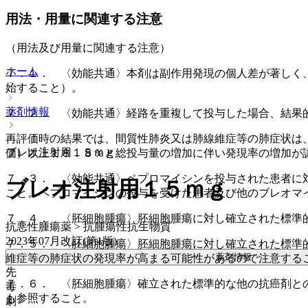
用法・用量に関連する注意
（用法及び用量に関連する注意）
ホーム
７．１． 〈効能共通〉本剤は副作用発現の個人差が著しく
始すること）。
薬剤情報
７．２． 〈効能共通〉経路を重複して投与した場合、結果
再評価時の結果では、間質性肺炎又は肺線維症等の肺症状は
ブレオ注射用１５ｍｇ
価）以上１８．８％と総投与量の増加に伴い発現率の増加が
７．３． 〈効能共通〉ペプロマイシンを投与された患者に
ブレオ注射用１５ｍｇ
こと。ペプロマイシンの投与を受けた患者及び他のブレオマ
７．４． 〈胚細胞腫瘍〉胚細胞腫瘍に対し確立された標準
抗悪性腫瘍薬 > 抗腫瘍性抗生物質
2023年07月改訂(第1版)
７．５． 〈胚細胞腫瘍〉胚細胞腫瘍に対し確立された標準
薬剤情報
維症等の肺症状の発現率が高まる可能性があるので注意する
先
７．６． 〈胚細胞腫瘍〉確立された標準的な他の抗癌剤と
毒
も参照すること。
劇