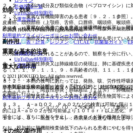
ログイン
２．２． 本剤の成分及び類似化合物（ペプロマイシン）に
監修医師一覧
効能・効果
UpToDate特別割引
２．３． 重篤な腎機能障害のある患者〔９．２．１参照〕
運営会社
皮膚癌、頭頸部癌（上顎癌、舌癌、口唇癌、咽頭癌、喉頭癌
２．４． 重篤な心疾患のある患者［循環機能が低下し、間
胞腫瘍（精巣胚細胞腫瘍、卵巣胚細胞腫瘍、性腺外胚細胞腫
© 2021 HOKUTO Inc. All rights reserved.
利用規約
プライバシーポリシー
お問い合わせ
２．５． 胸部及びその周辺部への放射線照射を受けている
副作用
ホーム
表・計算
レジメン
CTCAE
抗菌薬ガイド
E
重要な基本的注意
監修医師一覧
次の副作用があらわれることがあるので、観察を十分に行い
UpToDate特別割引
８．１． 間質性肺炎又は肺線維症の発現は、肺に基礎疾患
運営会社
重大な副作用
る〔１．１、９．１．１、９．８高齢者の項、１１．１．１
© 2021 HOKUTO Inc. All rights reserved.
１１．１． 重大な副作用
８．２． 本剤の投与にあたっては、発熱、咳、労作性呼吸
※本製品は疾病の診断・治療・予防を目的としたプログラム
肺胞気動脈血酸素分圧較差（Ａ−ａＤＯ２）、動脈血酸素分
１１．１．１． 間質性肺炎・肺線維症（１０％）：肺機能
定期的に行うこと〔１．１、１１．１．１参照〕。
を中止し、副腎皮質ホルモンの投与と適切な抗生物質等によ
利用規約
プライバシーポリシー
お問い合わせ
８．３． Ａ−ａＤＯ２、ＰａＯ２などの検査は可能な限り
１１．１．２． ショック（０．１％未満）〔７．７参照〕
的にはＡ−ａＤＯ２が投与前値より１０Ｔｏｒｒ以上悪化、
場合には、直ちに投与を中止し、ステロイド等の投与を開始
１１．１．３． 出血（２％）：癌病巣の急速な壊死により
なお、投与前に肺機能検査値低下のみられる患者にやむを得
その他の副作用