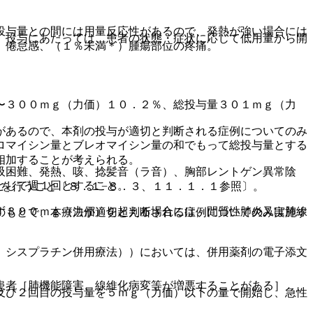
投与量との間には用量反応性があるので、発熱が強い場合には
、投与にあたっては、患者の状態・症状に応じて低用量から開
、倦怠感、（１％未満＊）腫瘍部位の疼痛。
〜３００ｍｇ（力価）１０．２％、総投与量３０１ｍｇ（力
があるので、本剤の投与が適切と判断される症例についてのみ
ロマイシン量とブレオマイシン量の和でもって総投与量とする
相加することが考えられる。
吸困難、発熱、咳、捻髪音（ラ音）、胸部レントゲン異常陰
として週１回とすること。
を行うこと〔８．１−８．３、１１．１．１参照〕。
ず３００ｍｇ（力価）を超える場合には、間質性肺炎又は肺線
のもとで、本療法が適切と判断される症例についてのみ実施す
、シスプラチン併用療法））においては、併用薬剤の電子添文
患者［肺機能障害、線維化病変等が増悪することがある］
及び２回目の投与量を５ｍｇ（力価）以下の量で開始し、急性