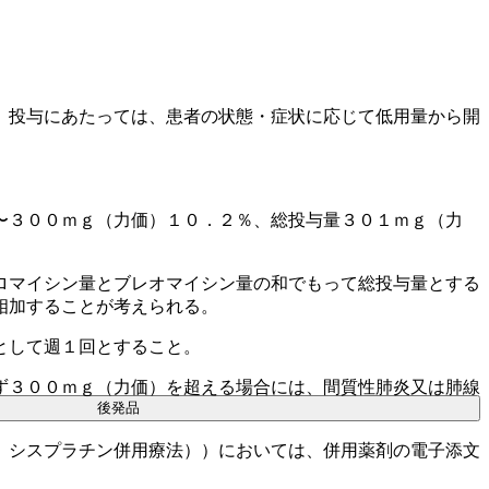
、投与にあたっては、患者の状態・症状に応じて低用量から開
〜３００ｍｇ（力価）１０．２％、総投与量３０１ｍｇ（力
ロマイシン量とブレオマイシン量の和でもって総投与量とする
相加することが考えられる。
として週１回とすること。
ず３００ｍｇ（力価）を超える場合には、間質性肺炎又は肺線
後発品
、シスプラチン併用療法））においては、併用薬剤の電子添文