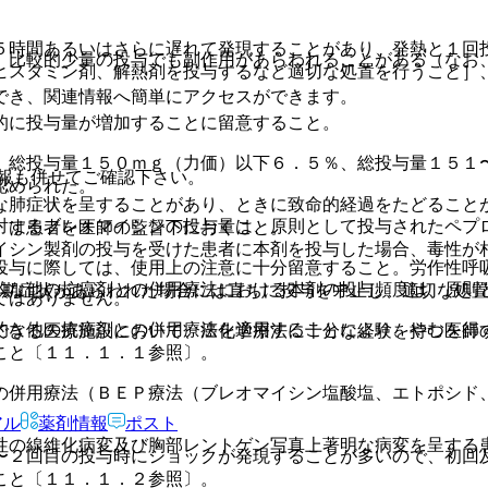
５時間あるいはさらに遅れて発現することがあり、発熱と１回
、比較的少量の投与でも副作用があらわれることがある（なお
ヒスタミン剤、解熱剤を投与するなど適切な処置を行うこと］
でき、関連情報へ簡単にアクセスができます。
的に投与量が増加することに留意すること。
、総投与量１５０ｍｇ（力価）以下６．５％、総投与量１５１
報も併せてご確認下さい。
認められた。
な肺症状を呈することがあり、ときに致命的経過をたどること
対するブレオマイシンの投与量は、原則として投与されたペプ
）は患者を医師の監督下におくこと。
イシン製剤の投与を受けた患者に本剤を投与した場合、毒性が
投与に際しては、使用上の注意に十分留意すること。労作性呼
的な他の抗癌剤との併用療法における本剤の投与頻度は、原則
初期症状があらわれた場合には直ちに投与を中止し、適切な処置
ではありません。
的な他の抗癌剤との併用療法を適用することにより、やむを得
できる医療施設において、癌化学療法に十分な経験を持つ医師
こと〔１１．１．１参照〕。
の併用療法（ＢＥＰ療法（ブレオマイシン塩酸塩、エトポシド
アル
薬剤情報
ポスト
性の線維化病変及び胸部レントゲン写真上著明な病変を呈する
〜２回目の投与時にショックが発現することが多いので、初回
こと〔１１．１．２参照〕。