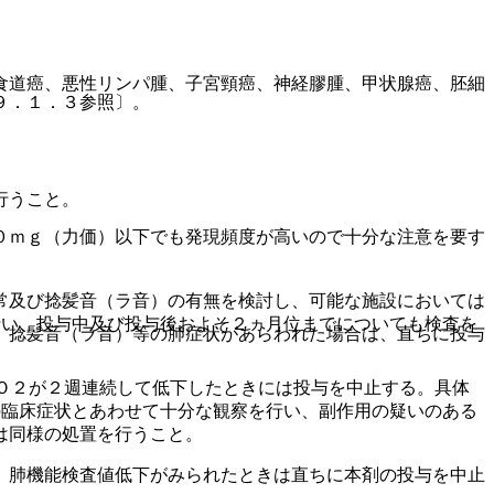
食道癌、悪性リンパ腫、子宮頸癌、神経膠腫、甲状腺癌、胚細
９．１．３参照〕。
行うこと。
０ｍｇ（力価）以下でも発現頻度が高いので十分な注意を要す
常及び捻髪音（ラ音）の有無を検討し、可能な施設においては
行い、投与中及び投与後およそ２ヵ月位までについても検査を
、捻髪音（ラ音）等の肺症状があらわれた場合は、直ちに投与
Ｏ２が２週連続して低下したときには投与を中止する。具体
の臨床症状とあわせて十分な観察を行い、副作用の疑いのある
は同様の処置を行うこと。
、肺機能検査値低下がみられたときは直ちに本剤の投与を中止