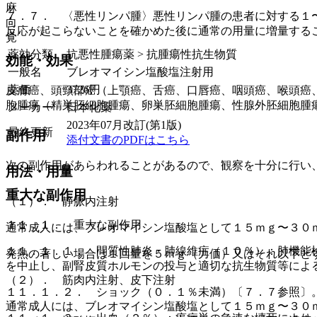
麻
７．７． 〈悪性リンパ腫〉悪性リンパ腫の患者に対する１
向
反応が起こらないことを確かめた後に通常の用量に増量する
覚
薬効分類
抗悪性腫瘍薬 > 抗腫瘍性抗生物質
効能・効果
一般名
ブレオマイシン塩酸塩注射用
薬価
3726
円
皮膚癌、頭頸部癌（上顎癌、舌癌、口唇癌、咽頭癌、喉頭癌
胞腫瘍（精巣胚細胞腫瘍、卵巣胚細胞腫瘍、性腺外胚細胞腫
メーカー
日本化薬
2023年07月改訂(第1版)
最終更新
副作用
添付文書のPDFはこちら
次の副作用があらわれることがあるので、観察を十分に行い
用法・用量
重大な副作用
（１）． 静脈内注射
１１．１． 重大な副作用
通常成人には、ブレオマイシン塩酸塩として１５ｍｇ〜３０
１１．１．１． 間質性肺炎・肺線維症（１０％）：肺機能
発熱の著しい場合は１回量を５ｍｇ（力価）又はそれ以下と
を中止し、副腎皮質ホルモンの投与と適切な抗生物質等によ
（２）． 筋肉内注射、皮下注射
１１．１．２． ショック（０．１％未満）〔７．７参照〕
通常成人には、ブレオマイシン塩酸塩として１５ｍｇ〜３０