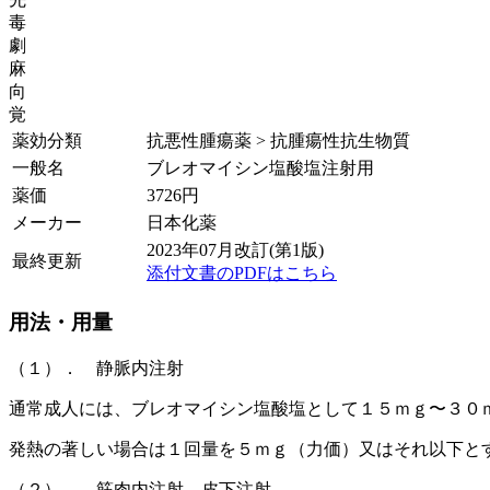
毒
劇
麻
向
覚
薬効分類
抗悪性腫瘍薬 > 抗腫瘍性抗生物質
一般名
ブレオマイシン塩酸塩注射用
薬価
3726
円
メーカー
日本化薬
2023年07月改訂(第1版)
最終更新
添付文書のPDFはこちら
用法・用量
（１）． 静脈内注射
通常成人には、ブレオマイシン塩酸塩として１５ｍｇ〜３０
発熱の著しい場合は１回量を５ｍｇ（力価）又はそれ以下と
（２）． 筋肉内注射、皮下注射