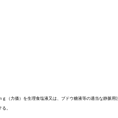
ｍｇ（力価）を生理食塩液又は、ブドウ糖液等の適当な静脈用
する。