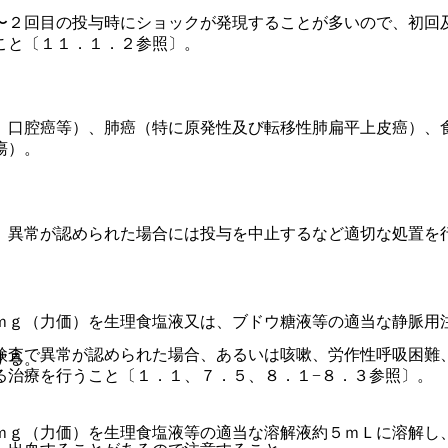
〜２回目の投与時にショックが発現することが多いので、初回
こと〔１１．１．２参照〕。
、口腔癌等）、肺癌（特に原発性及び転移性肺扁平上皮癌）、
瘍）。
、異常が認められた場合には投与を中止するなど適切な処置を
ｍｇ（力価）を生理食塩液又は、ブドウ糖液等の適当な静脈用
検査で異常が認められた場合、あるいは咳嗽、労作性呼吸困難
する。
る治療を行うこと〔１．１、７．５、８．１−８．３参照〕。
。
ｍｇ（力価）を生理食塩液等の適当な溶解液約５ｍＬに溶解し