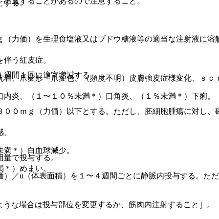
、出血することがあるので注意すること。
とする。
ｇ（力価）を生理食塩液又はブドウ糖液等の適当な注射液に溶
を伴う紅皮症。
１週間１回に適宜増減する。
沈着、爪変形・爪変色、（頻度不明）皮膚強皮症様変化、ｓｃ
口内炎、（１〜１０％未満＊）口角炎、（１％未満＊）下痢。
３００ｍｇ（力価）以下とする。ただし、胚細胞腫瘍に対し、
感。
未満＊）白血球減少。
用量で投与する。
満＊）めまい。
価）／u（体表面積）を１〜４週間ごとに静脈内投与する。た
ような場合は投与部位を変更するか、筋肉内注射すること］。