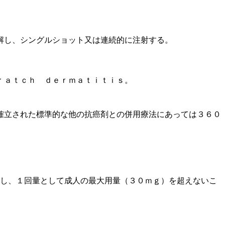
解し、シングルショット又は連続的に注射する。
ｒａｔｃｈ ｄｅｒｍａｔｉｔｉｓ。
確立された標準的な他の抗癌剤との併用療法にあっては３６０
だし、１回量として成人の最大用量（３０ｍｇ）を超えないこ