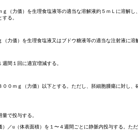
ｍｇ（力価）を生理食塩液等の適当な溶解液約５ｍＬに溶解し
とする。
ｇ（力価）を生理食塩液又はブドウ糖液等の適当な注射液に溶
１週間１回に適宜増減する。
３００ｍｇ（力価）以下とする。ただし、胚細胞腫瘍に対し、
用量で投与する。
価）／u（体表面積）を１〜４週間ごとに静脈内投与する。た