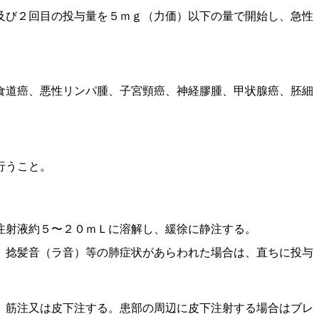
及び２回目の投与量を５ｍｇ（力価）以下の量で開始し、急性
食道癌、悪性リンパ腫、子宮頸癌、神経膠腫、甲状腺癌、胚細
行うこと。
注射液約５〜２０ｍＬに溶解し、緩徐に静注する。
、捻髪音（ラ音）等の肺症状があらわれた場合は、直ちに投与
、筋注又は皮下注する。患部の周辺に皮下注射する場合はブレ