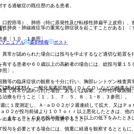
対する過敏症の既往歴のある患者。
。
、口腔癌等）、肺癌（特に原発性及び転移性肺扁平上皮癌）、
質性肺炎・肺線維症等の重篤な肺症状を起こすことがある］〔
瘍）。
患者〔１０．１参照〕。
Rマニュアル
薬剤情報
ポスト
、異常が認められた場合には投与を中止するなど適切な処置を
を有する患者や６０歳以上の高齢者の場合には、総投与量１５
参照〕。
困難等の臨床症状の観察を十分に行い、胸部レントゲン検査異
ではありません。
圧（ＰａＯ２）、一酸化炭素拡散能（ＤＬＣＯ）などの検査を
検査で異常が認められた場合、あるいは咳嗽、労作性呼吸困難
る治療を行うこと〔１．１、７．５、８．１−８．３参照〕。
１週に１度測定し、Ａ−ａＤＯ２が２週連続して拡大、又はＰａ
。
ＰａＯ２が投与前値より１０Ｔｏｒｒ以上悪化したときは、他
し、また、ＤＬＣＯの投与前値の１５％以上の低下をみたとき
、出血することがあるので注意すること。
ず投与を必要とする場合には、慎重に経過を観察するとともに