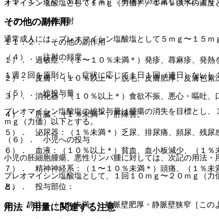
１１．１．３． 出血（２％）：癌病巣の急速な壊死により
オマイシン塩酸塩として１ｍｇ（力価）／１ｍＬ以下の濃度
その他の副作用
（３）． 動脈注射
通常成人には、ブレオマイシン塩酸塩として５ｍｇ〜１５ｍ
１１．２． その他の副作用
（４）． 注射の頻度
１）． 過敏症：（１〜１０％未満＊）発疹、蕁麻疹、発熱
１週２回を原則とし、症状に応じて１日１回（連日）ないし
２）． 皮膚：（１０％以上＊）脱毛、皮膚肥厚、皮膚色素
（５）． 総投与量
３）． 消化器：（１０％以上＊）食欲不振、悪心・嘔吐、
ブレオマイシン塩酸塩の総投与量は腫瘍の消失を目標とし、
４）． 肝臓：（１％未満＊）肝障害。
ｍｇ（力価）以下とする。
５）． 泌尿器：（１％未満＊）乏尿、排尿痛、頻尿、残尿
（６）． 小児への投与
６）． 血液：（１０％以上＊）貧血、血小板減少、（１％
小児の胚細胞腫瘍、悪性リンパ腫に対しては、次記の用法・
７）． 精神神経系：（１〜１０％未満＊）頭痛、（１％未
ブレオマイシン塩酸塩として、１回１０ｍｇ〜２０ｍｇ（力
と。
８）． 投与部位：
@． 静注：（１％未満＊）静脈壁肥厚・静脈壁狭窄［この
用法・用量に関連する注意