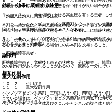
９．１．２． 手術前あるいは鎮静される前の不安の程度が
効能・効果に関連する注意
醒させるよりもある程度鎮静状態を保つほうが良い場合が多
９．１．３． ＩＣＵ領域における高血圧を有する患者：少
（効能又は効果に関連する注意）
９．１．４． ベンゾジアゼピン系薬剤を投与されている重
本剤投与の対象は、手術又は検査時にベンゾジアゼピン系薬
除に伴い、頭蓋内圧亢進が起こることがある。
された患者で過度の鎮静状態を生じたり必要以上に鎮静状態
９．１．５． ベンゾジアゼピン系薬剤と三＜四＞環系抗う
なお、侵襲の大きい手術を受けた患者、精神的不安の程度が
がある〔１０．２参照〕。
ることが必要と判断される場合にのみ本剤を投与すること。
（肝機能障害患者）
副作用
肝機能障害患者：覚醒後も患者の状態を十分に観察し、慎重
次の副作用があらわれることがあるので、観察を十分に行い
相互作用
重大な副作用
１０．２． 併用注意：
１１．１． 重大な副作用
ベンゾジアゼピン系薬剤、三環系抗うつ剤・四環系抗うつ剤
１１．１．１． ショック、アナフィラキシー（いずれも頻
している場合は、ベンゾジアゼピン系薬剤の作用低下に伴い
適切な処置を行うこと。
ベンゾジアゼピン受容体及びクロルチャンネルの複合体と結