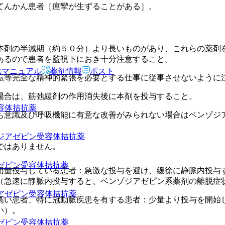
てんかん患者［痙攣が生ずることがある］。
本剤の半減期（約５０分）より長いものがあり、これらの薬剤
あるので患者を監視下におき十分注意すること。
Rマニュアル
薬剤情報
ポスト
転等完全な精神的緊張を必要とする仕事に従事させないように
場合は、筋弛緩剤の作用消失後に本剤を投与すること。
受容体拮抗薬
も意識及び呼吸機能に有意な改善がみられない場合はベンゾジ
ゾジアゼピン受容体拮抗薬
ではありません。
アゼピン受容体拮抗薬
用量投与している患者：急激な投与を避け、緩徐に静脈内投与
（急速に静脈内投与すると、ベンゾジアゼピン系薬剤の離脱症
ジアゼピン受容体拮抗薬
高い患者、特に冠動脈疾患を有する患者：少量より投与を開始
い）。
アゼピン受容体拮抗薬