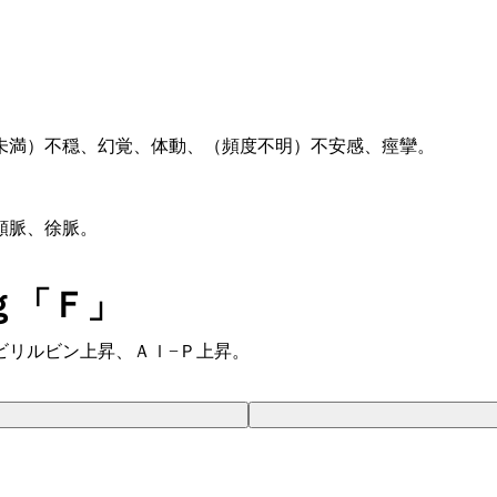
未満）不穏、幻覚、体動、（頻度不明）不安感、痙攣。
頻脈、徐脈。
ｇ「Ｆ」
ビリルビン上昇、Ａｌ−Ｐ上昇。