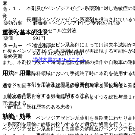
麻
２．１． 本剤及びベンゾジアゼピン系薬剤に対し過敏症の
向
覚
２．２． 長期間ベンゾジアゼピン系薬剤を投与されている
薬効分類
解毒薬 > ベンゾジアゼピン受容体拮抗薬
一般名
フルマゼニル注射液
重要な基本的注意
薬価
991
円
８．１． ベンゾジアゼピン系薬剤によっては消失半減期が
メーカー
富士製薬
た後もベンゾジアゼピン系薬剤の作用が再出現する可能性が
2024年01月改訂(第1版)
最終更新
添付文書のPDFはこちら
また、本剤投与後２４時間は危険な機械の操作や自動車の運
用法・用量
８．２． 麻酔科領域において手術終了時に本剤を使用する
８．３． 本剤を用法及び用量の範囲内で繰り返し投与して
通常、初回０．２ｍｇを緩徐に静脈内投与する。投与後４分
（特定の背景を有する患者に関する注意）
以後必要に応じて、１分間隔で０．１ｍｇずつを総投与量１
宜増減する。
（合併症・既往歴等のある患者）
効能・効果
９．１．１． ベンゾジアゼピン系薬剤を長期間にわたり高
ン系薬剤を緩徐に静脈内投与するなど適切な処置を行うこと
ベンゾジアゼピン系薬剤による鎮静の解除及びベンゾジアゼ