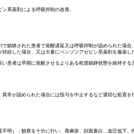
ピン系薬剤による呼吸抑制の改善。
剤で鎮静された患者で覚醒遅延又は呼吸抑制が認められた場合
が持続した場合、又は大量にベンゾジアゼピン系薬剤を服薬し
高い患者は早期に覚醒させるよりある程度鎮静状態を維持する
、異常が認められた場合には投与を中止するなど適切な処置を
度不明）：観察を十分に行い、蕁麻疹、顔面蒼白、血圧低下、