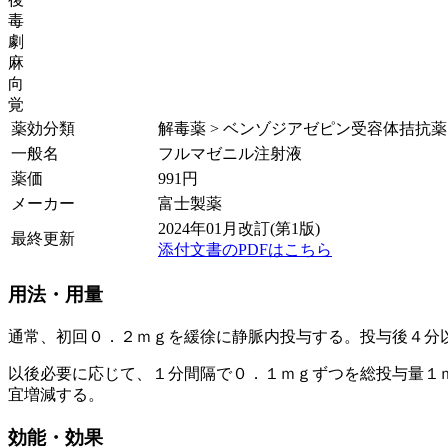
毒
劇
麻
向
覚
薬効分類
解毒薬 > ベンゾジアゼピン受容体拮抗薬
一般名
フルマゼニル注射液
薬価
991
円
メーカー
富士製薬
2024年01月改訂(第1版)
最終更新
添付文書のPDFはこちら
用法・用量
通常、初回０．２ｍｇを緩徐に静脈内投与する。投与後４分
以後必要に応じて、１分間隔で０．１ｍｇずつを総投与量１
宜増減する。
効能・効果