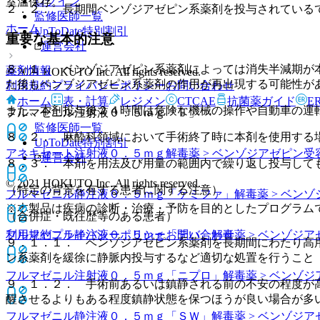
ログイン
室温保存。
２．２． 長期間ベンゾジアゼピン系薬剤を投与されている
監修医師一覧
ホーム
UpToDate特別割引
重要な基本的注意
運営会社
８．１． ベンゾジアゼピン系薬剤によっては消失半減期が
薬剤情報
© 2021 HOKUTO Inc. All rights reserved.
た後もベンゾジアゼピン系薬剤の作用が再出現する可能性が
利用規約
プライバシーポリシー
お問い合わせ
ホーム
表・計算
レジメン
CTCAE
抗菌薬ガイド
E
また、本剤投与後２４時間は危険な機械の操作や自動車の運
フルマゼニル注射液０．５ｍｇ「Ｆ」
監修医師一覧
８．２． 麻酔科領域において手術終了時に本剤を使用する
UpToDate特別割引
アネキセート注射液０．５ｍｇ
解毒薬 > ベンゾジアゼピン
運営会社
８．３． 本剤を用法及び用量の範囲内で繰り返し投与して
© 2021 HOKUTO Inc. All rights reserved.
（特定の背景を有する患者に関する注意）
フルマゼニル静注液０．５ｍｇ「ケミファ」
解毒薬 > ベン
※本製品は疾病の診断・治療・予防を目的としたプログラム
（合併症・既往歴等のある患者）
利用規約
プライバシーポリシー
お問い合わせ
フルマゼニル静注液０．５ｍｇ「テバ」
解毒薬 > ベンゾジ
９．１．１． ベンゾジアゼピン系薬剤を長期間にわたり高
ン系薬剤を緩徐に静脈内投与するなど適切な処置を行うこと
フルマゼニル注射液０．５ｍｇ「ニプロ」
解毒薬 > ベンゾ
９．１．２． 手術前あるいは鎮静される前の不安の程度が
醒させるよりもある程度鎮静状態を保つほうが良い場合が多
フルマゼニル静注液０．５ｍｇ「ＳＷ」
解毒薬 > ベンゾジ