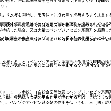
高い患者、特に冠動脈疾患を有する患者：少量より投与を開始
い）。
量より投与を開始し、患者個々に必要量を投与するよう注意す
症頭部外傷患者又はベンゾジアゼピン系薬剤を投与されている
剤で鎮静された患者で覚醒遅延又は呼吸抑制が認められた場合
が持続した場合、又は大量にベンゾジアゼピン系薬剤を服薬し
つ剤服用中の患者：ベンゾジアゼピン系薬剤の作用低下に伴い
高い患者は早期に覚醒させるよりある程度鎮静状態を維持する
に投与すること（ベンゾジアゼピン系薬剤の作用消失時間の延
、異常が認められた場合には投与を中止するなど適切な処置を
〔９．１．５参照〕［自殺企図等故意にベンゾジアゼピン系薬
度不明）：観察を十分に行い、蕁麻疹、顔面蒼白、血圧低下、
三（四）環系抗うつ剤の中毒作用が増強するため、このような
合し、ベンゾジアゼピン系薬剤の作用を低下させ、三（四）環