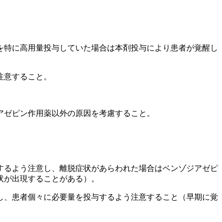
を特に高用量投与していた場合は本剤投与により患者が覚醒し
注意すること。
アゼピン作用薬以外の原因を考慮すること。
するよう注意し、離脱症状があらわれた場合はベンゾジアゼピ
状が出現することがある）。
し、患者個々に必要量を投与するよう注意すること（早期に覚