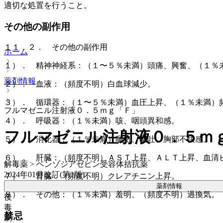
適切な処置を行うこと。
その他の副作用
１１．２． その他の副作用
ホーム
１）． 精神神経系：（１〜５％未満）頭痛、興奮、（１％
薬剤情報
２）． 血液：（頻度不明）白血球減少。
３）． 循環器：（１〜５％未満）血圧上昇、（１％未満）
フルマゼニル注射液０．５ｍｇ「Ｆ」
４）． 呼吸器：（１％未満）咳、咽頭異和感。
フルマゼニル注射液０．５ｍ
５）． 消化器：（１％未満）嘔気、嘔吐、胸部不快感。
６）． 肝臓：（頻度不明）ＡＳＴ上昇、ＡＬＴ上昇、血清
解毒薬 > ベンゾジアゼピン受容体拮抗薬
2024年01月改訂(第1版)
７）． 腎臓：（頻度不明）クレアチニン上昇。
薬剤情報
８）． その他：（１％未満）羞明、（頻度不明）過換気。
後
毒
禁忌
劇