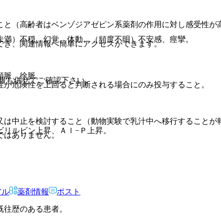
こと（高齢者はベンゾジアゼピン系薬剤の作用に対し感受性が
未満）不穏、幻覚、体動、（頻度不明）不安感、痙攣。
でき、関連情報へ簡単にアクセスができます。
頻脈、徐脈。
報も併せてご確認下さい。
性が危険性を上回ると判断される場合にのみ投与すること。
又は中止を検討すること（動物実験で乳汁中へ移行することが
ビリルビン上昇、Ａｌ−Ｐ上昇。
ではありません。
アル
薬剤情報
ポスト
既往歴のある患者。