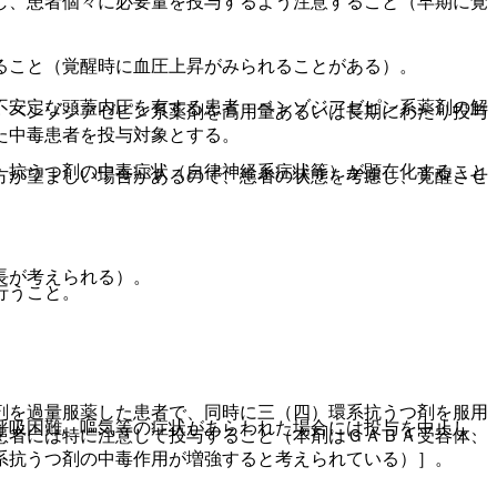
し、患者個々に必要量を投与するよう注意すること（早期に覚
ること（覚醒時に血圧上昇がみられることがある）。
不安定な頭蓋内圧を有する患者：ベンゾジアゼピン系薬剤の解
、ベンゾジアゼピン系薬剤を高用量あるいは長期にわたり投与
た中毒患者を投与対象とする。
、抗うつ剤の中毒症状（自律神経系症状等）が顕在化すること
方が望ましい場合があるので、患者の状態を考慮し、覚醒させ
長が考えられる）。
行うこと。
剤を過量服薬した患者で、同時に三（四）環系抗うつ剤を服用
呼吸困難、嘔気等の症状があらわれた場合には投与を中止し、
患者には特に注意して投与すること（本剤はＧＡＢＡ受容体、
系抗うつ剤の中毒作用が増強すると考えられている）］。