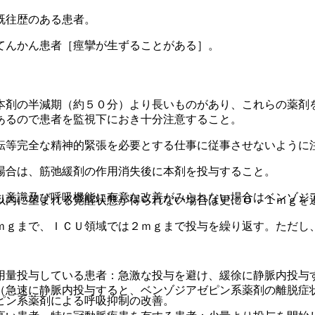
既往歴のある患者。
てんかん患者［痙攣が生ずることがある］。
本剤の半減期（約５０分）より長いものがあり、これらの薬剤
あるので患者を監視下におき十分注意すること。
転等完全な精神的緊張を必要とする仕事に従事させないように
場合は、筋弛緩剤の作用消失後に本剤を投与すること。
も意識及び呼吸機能に有意な改善がみられない場合はベンゾジ
以内に望まれる覚醒状態が得られない場合は更に０．１ｍｇを
ｍｇまで、ＩＣＵ領域では２ｍｇまで投与を繰り返す。ただし
用量投与している患者：急激な投与を避け、緩徐に静脈内投与
（急速に静脈内投与すると、ベンゾジアゼピン系薬剤の離脱症
ピン系薬剤による呼吸抑制の改善。