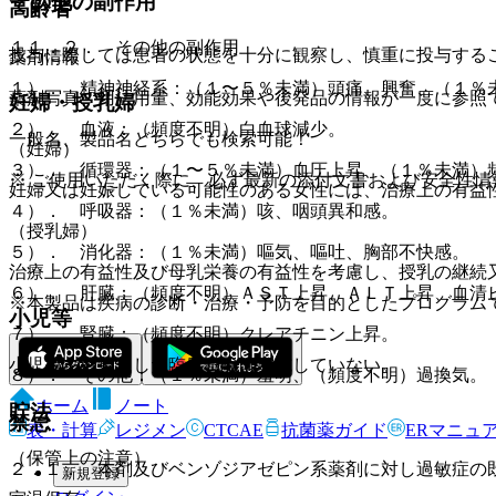
その他の副作用
高齢者
１１．２． その他の副作用
投与に際しては患者の状態を十分に観察し、慎重に投与する
薬剤情報
１）． 精神神経系：（１〜５％未満）頭痛、興奮、（１％
薬剤写真、用法用量、効能効果や後発品の情報が一度に参照
妊婦・授乳婦
２）． 血液：（頻度不明）白血球減少。
一般名、製品名どちらでも検索可能！
（妊婦）
３）． 循環器：（１〜５％未満）血圧上昇、（１％未満）
※ ご使用いただく際に、必ず最新の添付文書および安全性情
妊婦又は妊娠している可能性のある女性には、治療上の有益
４）． 呼吸器：（１％未満）咳、咽頭異和感。
（授乳婦）
５）． 消化器：（１％未満）嘔気、嘔吐、胸部不快感。
治療上の有益性及び母乳栄養の有益性を考慮し、授乳の継続
６）． 肝臓：（頻度不明）ＡＳＴ上昇、ＡＬＴ上昇、血清
※本製品は疾病の診断・治療・予防を目的としたプログラム
小児等
７）． 腎臓：（頻度不明）クレアチニン上昇。
小児等を対象とした臨床試験は実施していない。
８）． その他：（１％未満）羞明、（頻度不明）過換気。
ホーム
ノート
貯法
禁忌
表・計算
レジメン
CTCAE
抗菌薬ガイド
ERマニュ
（保管上の注意）
２．１． 本剤及びベンゾジアゼピン系薬剤に対し過敏症の
新規登録