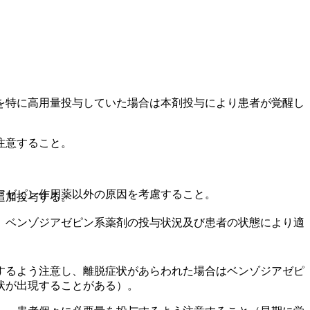
を特に高用量投与していた場合は本剤投与により患者が覚醒し
注意すること。
アゼピン作用薬以外の原因を考慮すること。
追加投与する。
、ベンゾジアゼピン系薬剤の投与状況及び患者の状態により適
するよう注意し、離脱症状があらわれた場合はベンゾジアゼピ
状が出現することがある）。