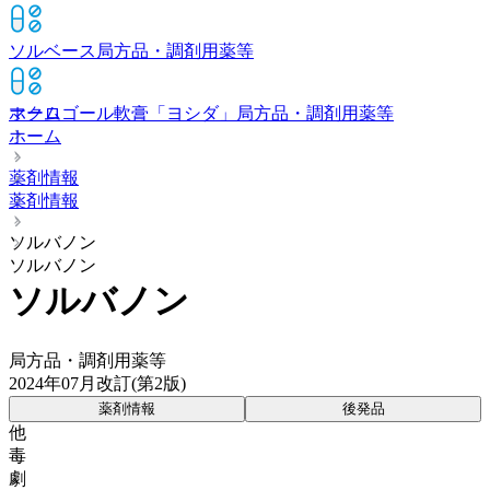
ソルベース
局方品・調剤用薬等
ホーム
マクロゴール軟膏「ヨシダ」
局方品・調剤用薬等
ホーム
薬剤情報
薬剤情報
ソルバノン
ソルバノン
ソルバノン
局方品・調剤用薬等
2024年07月改訂(第2版)
薬剤情報
後発品
他
毒
劇