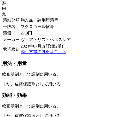
麻
向
覚
薬効分類
局方品・調剤用薬等
一般名
マクロゴール軟膏
薬価
27.9
円
メーカー
ヴィアトリス・ヘルスケア
2024年07月改訂(第2版)
最終更新
添付文書のPDFはこちら
用法・用量
軟膏基剤として調剤に用いる。
また、皮膚保護剤として用いる。
効能・効果
軟膏基剤として調剤に用いる。
また、皮膚保護剤として用いる。