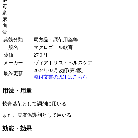
毒
劇
麻
向
覚
薬効分類
局方品・調剤用薬等
一般名
マクロゴール軟膏
薬価
27.9
円
メーカー
ヴィアトリス・ヘルスケア
2024年07月改訂(第2版)
最終更新
添付文書のPDFはこちら
用法・用量
軟膏基剤として調剤に用いる。
また、皮膚保護剤として用いる。
効能・効果