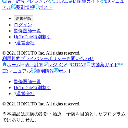
表・計算
レジメン
CTCAE
抗菌薬ガイド
ERマニュ
アル
薬剤情報
ポスト
新規登録
ログイン
監修医師一覧
UpToDate特別割引
運営会社
© 2021 HOKUTO Inc. All rights reserved.
利用規約
プライバシーポリシー
お問い合わせ
ホーム
表・計算
レジメン
CTCAE
抗菌薬ガイド
ERマニュアル
薬剤情報
ポスト
監修医師一覧
UpToDate特別割引
運営会社
© 2021 HOKUTO Inc. All rights reserved.
※本製品は疾病の診断・治療・予防を目的としたプログラム
ではありません。