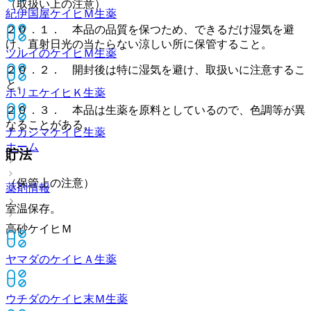
（取扱い上の注意）
紀伊国屋ケイヒＭ
生薬
２０．１． 本品の品質を保つため、できるだけ湿気を避
け、直射日光の当たらない涼しい所に保管すること。
ツルイのケイヒＭ
生薬
２０．２． 開封後は特に湿気を避け、取扱いに注意するこ
と。
ホリエケイヒＫ
生薬
２０．３． 本品は生薬を原料としているので、色調等が異
なることがある。
ナカジマケイヒ
生薬
ホーム
貯法
（保管上の注意）
薬剤情報
室温保存。
高砂ケイヒＭ
ヤマダのケイヒＡ
生薬
ウチダのケイヒ末Ｍ
生薬