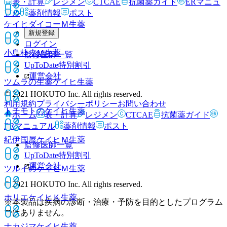
表・計算
レジメン
CTCAE
抗菌薬ガイド
ERマニュ
アル
薬剤情報
ポスト
ケイヒダイコーＭ
生薬
新規登録
ログイン
小島桂皮Ｍ
生薬
監修医師一覧
UpToDate特別割引
運営会社
ツムラの生薬ケイヒ
生薬
© 2021 HOKUTO Inc. All rights reserved.
利用規約
プライバシーポリシー
お問い合わせ
トチモトのケイヒ
生薬
ホーム
表・計算
レジメン
CTCAE
抗菌薬ガイド
ERマニュアル
薬剤情報
ポスト
紀伊国屋ケイヒＭ
生薬
監修医師一覧
UpToDate特別割引
運営会社
ツルイのケイヒＭ
生薬
© 2021 HOKUTO Inc. All rights reserved.
ホリエケイヒＫ
生薬
※本製品は疾病の診断・治療・予防を目的としたプログラム
ではありません。
ナカジマケイヒ
生薬