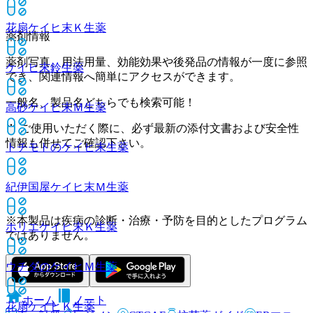
花扇ケイヒ末Ｋ
生薬
薬剤情報
薬剤写真、用法用量、効能効果や後発品の情報が一度に参照
ケイヒ末鈴
生薬
でき、関連情報へ簡単にアクセスができます。
一般名、製品名どちらでも検索可能！
高砂ケイヒ末Ｍ
生薬
※ ご使用いただく際に、必ず最新の添付文書および安全性
情報も併せてご確認下さい。
トチモトのケイヒ末
生薬
紀伊国屋ケイヒ末Ｍ
生薬
※本製品は疾病の診断・治療・予防を目的としたプログラム
ホリエケイヒ末Ｋ
生薬
ではありません。
ウチダのケイヒＭ
生薬
ホーム
ノート
花扇ケイヒＫ
生薬