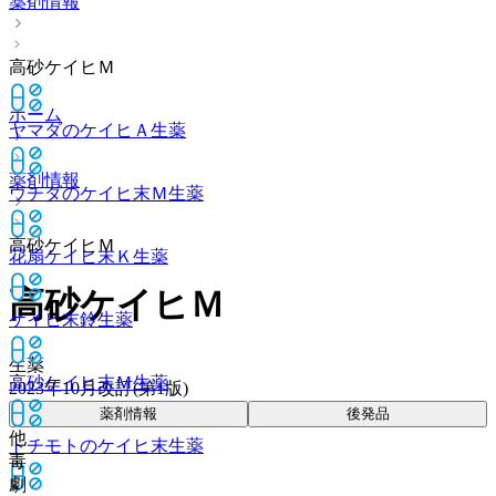
薬剤情報
高砂ケイヒＭ
ホーム
ヤマダのケイヒＡ
生薬
薬剤情報
ウチダのケイヒ末Ｍ
生薬
高砂ケイヒＭ
花扇ケイヒ末Ｋ
生薬
高砂ケイヒＭ
ケイヒ末鈴
生薬
生薬
高砂ケイヒ末Ｍ
生薬
2023年10月改訂(第1版)
薬剤情報
後発品
他
トチモトのケイヒ末
生薬
毒
劇