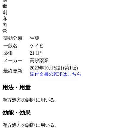
毒
劇
麻
向
覚
薬効分類
生薬
一般名
ケイヒ
薬価
21.1
円
メーカー
高砂薬業
2023年10月改訂(第1版)
最終更新
添付文書のPDFはこちら
用法・用量
漢方処方の調剤に用いる。
効能・効果
漢方処方の調剤に用いる。