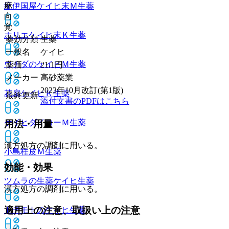
麻
紀伊国屋ケイヒ末Ｍ
生薬
向
覚
ホリエケイヒ末Ｋ
生薬
薬効分類
生薬
一般名
ケイヒ
ウチダのケイヒＭ
生薬
薬価
21.1
円
メーカー
高砂薬業
2023年10月改訂(第1版)
花扇ケイヒＫ
生薬
最終更新
添付文書のPDFはこちら
ケイヒダイコーＭ
生薬
用法・用量
漢方処方の調剤に用いる。
小島桂皮Ｍ
生薬
効能・効果
ツムラの生薬ケイヒ
生薬
漢方処方の調剤に用いる。
適用上の注意、取扱い上の注意
トチモトのケイヒ
生薬