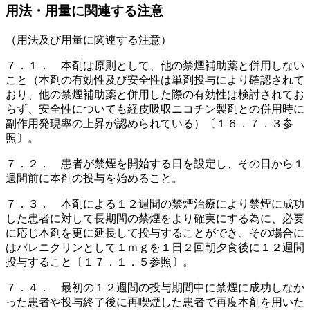
用法・用量に関連する注意
（用法及び用量に関連する注意）
７．１． 本剤は原則として、他の禁煙補助薬と併用しない
こと（本剤の有効性及び安全性は単剤投与により確認されて
おり、他の禁煙補助薬と併用した際の有効性は検討されてお
らず、安全性についても経皮吸収ニコチン製剤との併用時に
副作用発現率の上昇が認められている）〔１６．７．３参
照〕。
７．２． 患者が禁煙を開始する日を設定し、その日から１
週間前に本剤の投与を始めること。
７．３． 本剤による１２週間の禁煙治療により禁煙に成功
した患者に対して長期間の禁煙をより確実にする為に、必要
に応じ本剤を更に延長して投与することができ、その場合に
はバレニクリンとして１ｍｇを１日２回朝夕食後に１２週間
投与すること〔１７．１．５参照〕。
７．４． 最初の１２週間の投与期間中に禁煙に成功しなか
った患者や投与終了後に再喫煙した患者で再度本剤を用いた