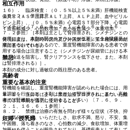
相互作用
１６）． 臨床検査：（０．５％以上５％未満）肝機能検査
１０．２． 併用注意：
値異常（ＡＳＴ上昇、ＡＬＴ上昇、ＡＬＰ上昇、血中ビリル
ビン上昇）、（０．５％未満）心電図ＳＴ部分下降、心電図
シメチジン〔７．６、９．２．１、１６．６．１、１６．
Ｔ波振幅減少、心拍数増加、血小板数減少、体重増加。
７．２参照〕［本剤は主として腎排泄され、シメチジンとの
併用により、本剤の腎クリアランスが低下して全身曝露量が
発現頻度は、承認時の国内及び外国第２相／第３相試験の結
増加するおそれがあるので、重度腎機能障害のある患者で併
果に基づいている。
用する場合は注意すること（シメチジンが尿細管における本
剤の輸送を阻害し、腎クリアランスを低下させ、また、本剤
禁忌
は腎排泄される）］。
本剤の成分に対し過敏症の既往歴のある患者。
高齢者
重要な基本的注意
腎機能を確認し、重度腎機能障害が認められた場合には、用
量調節を行うこと（本剤は主として腎排泄され、また、高齢
８．１． 医師等により、禁煙治療プログラムに基づいた指
者では腎機能が低下していることが多い）〔７．６、９．
導の下に本剤を適切に使用すること。
２．１、１６．６．１参照〕。
８．２． 禁煙は治療の有無を問わず様々な症状（不快、抑
うつ気分、不眠、いらだたしさ、欲求不満、怒り、不安、集
妊婦・授乳婦
中困難、落ち着きのなさ、心拍数の減少、食欲増加、体重増
加等）を伴うことが報告されており、基礎疾患として有して