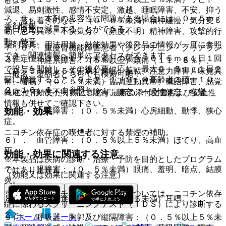
減退、易刺激性、感情不安定、激越、睡眠障害、不安、抑う
７．５． 本剤の忍容性に問題がある場合には、０．５ｍｇ
つ、落ち着きのなさ、（０．５％未満）精神緩慢、気分変
薬剤情報
１日２回に減量することができる。
動、思考異常、不快気分、（頻度不明）精神障害、攻撃的行
動、敵意。
薬剤写真、用法用量、効能効果や後発品の情報が一度に参照
７．６． 重度腎機能障害患者（クレアチニン・クリアラン
でき、関連情報へ簡単にアクセスができます。
ス推定値：３０ｍＬ／分未満）の場合、０．５ｍｇ１日１回
４）． 神経系障害：（５％以上）頭痛（１１．６％）、
で投与を開始し、その後必要に応じ、最大０．５ｍｇ１日２
（０．５％以上５％未満）傾眠、振戦、注意力障害、味覚異
一般名、製品名どちらでも検索可能！
回に増量すること〔９．２．１、９．８高齢者の項、１０．
常、嗜眠、（０．５％未満）協調運動異常、構語障害、感覚
２、１６．６．１参照〕。
鈍麻、（頻度不明）記憶障害、健忘、一過性健忘、痙攣。
※ ご使用いただく際に、必ず最新の添付文書および安全性
情報も併せてご確認下さい。
効能・効果
５）． 心臓障害：（０．５％未満）心房細動、動悸、狭心
症。
ニコチン依存症の喫煙者に対する禁煙の補助。
６）． 血管障害：（０．５％以上５％未満）ほてり、高血
圧。
効能・効果に関連する注意
※本製品は疾病の診断・治療・予防を目的としたプログラム
７）． 眼障害：（０．５％未満）眼痛、羞明、暗点、結膜
ではありません。
（効能又は効果に関連する注意）
炎。
５．１． ニコチン依存症の診断については、ニコチン依存
８）． 耳及び迷路障害：（０．５％未満）耳鳴。
症に係わるスクリーニングテスト（ＴＤＳ）により診断する
こと。
ホーム
ノート
９）． 呼吸器、胸郭及び縦隔障害：（０．５％以上５％未