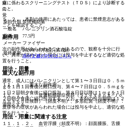
症に係わるスクリーニングテスト（ＴＤＳ）により診断する
麻
こと。
向
覚
５．２． 本剤の使用にあたっては、患者に禁煙意志がある
薬効分類
禁煙補助薬
ことを確認すること。
一般名
バレニクリン酒石酸塩錠
薬価
77.5
円
副作用
メーカー
ファイザー
次の副作用があらわれることがあるので、観察を十分に行
2020年10月改訂(第1版)
最終更新
い、異常が認められた場合には投与を中止するなど適切な処
添付文書のPDFはこちら
置を行うこと。
用法・用量
重大な副作用
通常、成人にはバレニクリンとして第１〜３日目は０．５ｍ
１１．１． 重大な副作用
ｇを１日１回食後に経口投与、第４〜７日目は０．５ｍｇを
１日２回朝夕食後に経口投与、第８日目以降は１ｍｇを１日
１１．１．１． 皮膚粘膜眼症候群（Ｓｔｅｖｅｎｓ−Ｊｏ
２回朝夕食後に経口投与する。なお、本剤の投与期間は１２
ｈｎｓｏｎ症候群）（頻度不明）、多形紅斑（頻度不明）：
週間とする。
皮疹等の症状があらわれた場合には投与を中止し、適切な処
置を行うこと。
用法・用量に関連する注意
１１．１．２． 血管浮腫（頻度不明）：顔面腫脹、舌腫