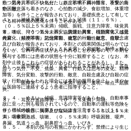
うつ気分、不眠、いらだたしさ、欲求不満、怒り、不安、集
動、思考異常、不快気分、（頻度不明）精神障害、攻撃的行
中困難、落ち着きのなさ、心拍数の減少、食欲増加、体重増
動、敵意。
加等）を伴うことが報告されており、基礎疾患として有して
４）． 神経系障害：（５％以上）頭痛（１１．６％）、
いる精神疾患の悪化を伴うことがある。
（０．５％以上５％未満）傾眠、振戦、注意力障害、味覚異
８．３． 抑うつ気分、不安、焦燥、興奮、行動変化又は思
常、嗜眠、（０．５％未満）協調運動異常、構語障害、感覚
考変化、精神障害、気分変動、攻撃的行動、敵意、自殺念慮
鈍麻、（頻度不明）記憶障害、健忘、一過性健忘、痙攣。
及び自殺が報告されており、本剤との因果関係は明らかでは
５）． 心臓障害：（０．５％未満）心房細動、動悸、狭心
ないが、これらの症状があらわれることがあるので、本剤を
症。
投与する際には患者の状態を十分に観察すること（なお、本
剤中止後もこれらの症状があらわれることがある）。また、
６）． 血管障害：（０．５％以上５％未満）ほてり、高血
抑うつ気分、不安、焦燥、興奮、行動又は思考の変化、精神
圧。
障害、気分変動、攻撃的行動、敵意、自殺念慮及び自殺の症
状・行動があらわれた場合には本剤の服用を中止し、速やか
７）． 眼障害：（０．５％未満）眼痛、羞明、暗点、結膜
に医師等に連絡するよう患者に指導すること。
炎。
８．４． めまい、傾眠、意識障害等があらわれ、自動車事
８）． 耳及び迷路障害：（０．５％未満）耳鳴。
故に至った例も報告されているので、自動車の運転等危険を
伴う機械の操作に従事させないよう注意すること〔１１．
９）． 呼吸器、胸郭及び縦隔障害：（０．５％以上５％未
１．３参照〕。
満）咽喉刺激感、咳嗽、（０．５％未満）呼吸困難、嗄声、
鼻漏、気道うっ血、副鼻腔うっ血、いびき。
８．５． 本剤の投与の有無にかかわらず、禁煙により生じ