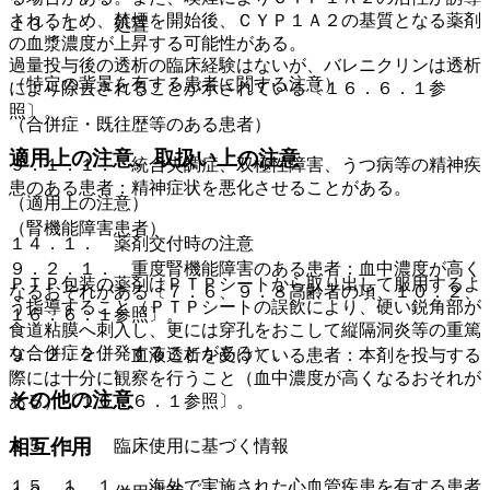
されるため、禁煙を開始後、ＣＹＰ１Ａ２の基質となる薬剤
１３．１． 処置
の血漿濃度が上昇する可能性がある。
過量投与後の透析の臨床経験はないが、バレニクリンは透析
（特定の背景を有する患者に関する注意）
により除去されることが示されている〔１６．６．１参
照〕。
（合併症・既往歴等のある患者）
適用上の注意、取扱い上の注意
９．１．１． 統合失調症、双極性障害、うつ病等の精神疾
患のある患者：精神症状を悪化させることがある。
（適用上の注意）
（腎機能障害患者）
１４．１． 薬剤交付時の注意
９．２．１． 重度腎機能障害のある患者：血中濃度が高く
ＰＴＰ包装の薬剤はＰＴＰシートから取り出して服用するよ
なるおそれがある〔７．６、９．８高齢者の項、１０．２、
う指導すること（ＰＴＰシートの誤飲により、硬い鋭角部が
１６．６．１参照〕。
食道粘膜へ刺入し、更には穿孔をおこして縦隔洞炎等の重篤
な合併症を併発することがある）。
９．２．２． 血液透析を受けている患者：本剤を投与する
際には十分に観察を行うこと（血中濃度が高くなるおそれが
その他の注意
ある）〔１６．６．１参照〕。
相互作用
１５．１． 臨床使用に基づく情報
１５．１．１． 海外で実施された心血管疾患を有する患者