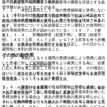
（用法及び用量に関連する注意）
脹、口唇腫脹、咽頭腫脹、喉頭腫脹等の腫脹を症状とする血
管浮腫があらわれることがある。
７．１． 本剤は原則として、他の禁煙補助薬と併用しない
こと（本剤の有効性及び安全性は単剤投与により確認されて
１１．１．３． 意識障害（頻度不明）：意識レベル低下、
おり、他の禁煙補助薬と併用した際の有効性は検討されてお
意識消失等の意識障害があらわれることがある〔８．４参
らず、安全性についても経皮吸収ニコチン製剤との併用時に
照〕。
副作用発現率の上昇が認められている）〔１６．７．３参
１１．１．４． 肝機能障害（頻度不明）、黄疸（頻度不
照〕。
明）：ＡＳＴ上昇、ＡＬＴ上昇、γ−ＧＴＰ上昇等を伴う肝機
７．２． 患者が禁煙を開始する日を設定し、その日から１
能障害、黄疸があらわれることがある。
週間前に本剤の投与を始めること。
その他の副作用
７．３． 本剤による１２週間の禁煙治療により禁煙に成功
した患者に対して長期間の禁煙をより確実にする為に、必要
１１．２． その他の副作用
に応じ本剤を更に延長して投与することができ、その場合に
はバレニクリンとして１ｍｇを１日２回朝夕食後に１２週間
１）． 感染症及び寄生虫症：（０．５％以上５％未満）上
投与すること〔１７．１．５参照〕。
気道感染、（０．５％未満）気管支炎。
７．４． 最初の１２週間の投与期間中に禁煙に成功しなか
２）． 代謝及び栄養障害：（０．５％以上５％未満）食欲
った患者や投与終了後に再喫煙した患者で再度本剤を用いた
不振、食欲亢進、（０．５％未満）多飲症。
禁煙治療をする場合は、過去の禁煙失敗の要因を明らかにし
３）． 精神障害：（５％以上）不眠症（１６．３％）、異
それら要因の対処を行った後のみ、本剤の投与を開始するこ
常な夢（１３．０％）、（０．５％以上５％未満）リビドー
と。