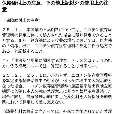
保険給付上の注意、その他上記以外の使用上の注
意
（保険給付上の注意）
２５．１． 本製剤の＊薬剤料については、ニコチン依存症
管理料の算定に伴って処方された場合に限り算定できること
とする。また、処方箋による投薬の場合においては、処方箋
の「備考」欄に「ニコチン依存症管理料の算定に伴う処方で
ある」と記載すること。
＊）「用法及び用量に関連する注意」７．３又は７．４の処
方に係る投与については、算定することは出来ない。
２５．２． ２５．１にかかわらず、ニコチン依存症管理料
を算定する禁煙治療中の患者が、何らかの理由で入院治療と
なった場合、ニコチン依存症管理料の施設基準届出保険医療
機関に入院し本人の強い禁煙意志に基づき禁煙治療継続した
場合に限り、当該禁煙治療に要した薬剤料を入院保険医療機
関において算定して差し支えない。
当該薬剤料の算定に当たっては、外来で実施されていた禁煙