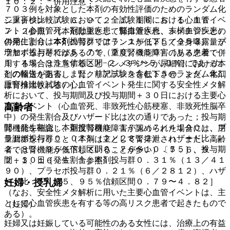
１０．２． 併用注意：
７０３例を対象とした本剤の有効性評価のためのランダム化
二重盲検比較試験において、全試験期間における心血管イベ
シメチジン〔７．６、９．２．１、１６．６．１、１６．
ント（心血管死、冠動脈疾患、脳血管疾患、末梢血管疾患）
７．２参照〕［本剤は主として腎排泄され、シメチジンとの
の発生割合は本剤投与群では７．１％（２５／３５３）、プ
併用により、本剤の腎クリアランスが低下して全身曝露量が
ラセボ投与群では５．７％（２０／３５０）［リスク差：
増加するおそれがあるので、重度腎機能障害のある患者で併
１．４％、９５％信頼区間−２．３％〜５．０％］であった
用する場合は注意すること（シメチジンが尿細管における本
との報告がある。また、前記試験を含む１５のランダム化二
剤の輸送を阻害し、腎クリアランスを低下させ、また、本剤
重盲検比較試験の心血管イベント発生に関する安全性メタ解
は腎排泄される）］。
析において、投与期間及び投与期間＋３０日における主要心
高齢者
血管イベント（心血管死、非致死性心筋梗塞、非致死性脳卒
中）の発生割合及びハザード比は次の通りであった；投与期
間［発生割合：本剤投与群０．１７％（７／４１９０）、プ
腎機能を確認し、重度腎機能障害が認められた場合には、用
ラセボ投与群０．０７％（２／２８１２）、ハザード比：
量調節を行うこと（本剤は主として腎排泄され、また、高齢
２．８３、９５％信頼区間０．７６〜１０．５５］、投与期
者では腎機能が低下していることが多い）〔７．６、９．
間＋３０日［発生割合：本剤投与群０．３１％（１３／４１
２．１、１６．６．１参照〕。
９０）、プラセボ投与群０．２１％（６／２８１２）、ハザ
ード比：１．９５、９５％信頼区間０．７９〜４．８２］
妊婦・授乳婦
（なお、安全性メタ解析に用いた主要心血管イベントは、主
として心血管疾患を有する等の高リスク患者で起きたもので
（妊婦）
ある）。
妊婦又は妊娠している可能性のある女性には、治療上の有益