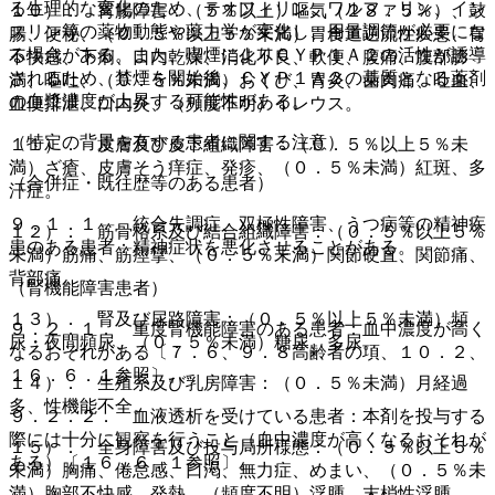
る生理的な変化のため、テオフィリン、ワルファリン、イン
１０）． 胃腸障害：（５％以上）嘔気（２８．５％）、鼓
スリン等の薬物動態や薬力学が変化し、用量調節が必要にな
腸、便秘、（０．５％以上５％未満）胃食道逆流性疾患、胃
る場合がある。また、喫煙によりＣＹＰ１Ａ２の活性が誘導
不快感、下痢、口内乾燥、消化不良、軟便、腹痛、腹部膨
されるため、禁煙を開始後、ＣＹＰ１Ａ２の基質となる薬剤
満、嘔吐、（０．５％未満）おくび、胃炎、歯肉痛、吐血、
の血漿濃度が上昇する可能性がある。
血便排泄、口内炎、（頻度不明）イレウス。
（特定の背景を有する患者に関する注意）
１１）． 皮膚及び皮下組織障害：（０．５％以上５％未
満）ざ瘡、皮膚そう痒症、発疹、（０．５％未満）紅斑、多
（合併症・既往歴等のある患者）
汗症。
９．１．１． 統合失調症、双極性障害、うつ病等の精神疾
１２）． 筋骨格系及び結合組織障害：（０．５％以上５％
患のある患者：精神症状を悪化させることがある。
未満）筋痛、筋痙攣、（０．５％未満）関節硬直、関節痛、
背部痛。
（腎機能障害患者）
１３）． 腎及び尿路障害：（０．５％以上５％未満）頻
９．２．１． 重度腎機能障害のある患者：血中濃度が高く
尿・夜間頻尿、（０．５％未満）糖尿、多尿。
なるおそれがある〔７．６、９．８高齢者の項、１０．２、
１６．６．１参照〕。
１４）． 生殖系及び乳房障害：（０．５％未満）月経過
多、性機能不全。
９．２．２． 血液透析を受けている患者：本剤を投与する
際には十分に観察を行うこと（血中濃度が高くなるおそれが
１５）． 全身障害及び投与局所様態：（０．５％以上５％
ある）〔１６．６．１参照〕。
未満）胸痛、倦怠感、口渇、無力症、めまい、（０．５％未
満）胸部不快感、発熱、（頻度不明）浮腫、末梢性浮腫。