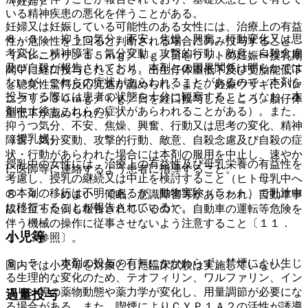
（妊婦）
いる精神疾患の悪化を伴うことがある。
妊婦又は妊娠している可能性のある女性には、治療上の有益
８．３． 抑うつ気分、不安、焦燥、興奮、行動変化又は思
性が危険性を上回ると判断される場合にのみ投与すること
考変化、精神障害、気分変動、攻撃的行動、敵意、自殺念慮
（バレニクリン１５ｍｇ／ｋｇ／日をラットの妊娠〜授乳期
及び自殺が報告されており、本剤との因果関係は明らかでは
間中に経口投与したところ、出生仔体重低下及び受胎能低下
ないが、これらの症状があらわれることがあるので、本剤を
と聴覚性驚愕反応亢進が認められ、また、妊娠ウサギにバレ
投与する際には患者の状態を十分に観察すること（なお、本
ニクリン３０ｍｇ／ｋｇ／日を経口投与したところ、胎仔体
剤中止後もこれらの症状があらわれることがある）。また、
重低下が認められた）。
抑うつ気分、不安、焦燥、興奮、行動又は思考の変化、精神
（授乳婦）
障害、気分変動、攻撃的行動、敵意、自殺念慮及び自殺の症
状・行動があらわれた場合には本剤の服用を中止し、速やか
授乳中の女性には、治療上の有益性及び母乳栄養の有益性を
に医師等に連絡するよう患者に指導すること。
考慮し、授乳の継続又は中止を検討すること（ヒト母乳中へ
の本剤の移行は不明であるが、動物実験（ラット）で乳汁中
８．４． めまい、傾眠、意識障害等があらわれ、自動車事
に移行することが報告されている）。
故に至った例も報告されているので、自動車の運転等危険を
伴う機械の操作に従事させないよう注意すること〔１１．
小児等
１．３参照〕。
８．５． 本剤の投与の有無にかかわらず、禁煙により生じ
国内では小児等を対象とした臨床試験は実施していない。
る生理的な変化のため、テオフィリン、ワルファリン、イン
スリン等の薬物動態や薬力学が変化し、用量調節が必要にな
過量投与
る場合がある。また、喫煙によりＣＹＰ１Ａ２の活性が誘導