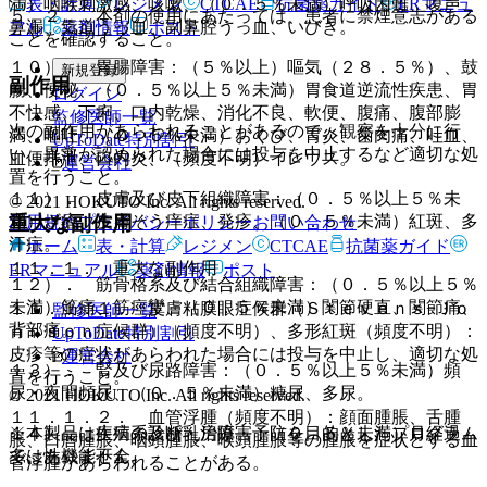
表・計算
レジメン
CTCAE
抗菌薬ガイド
ERマニュ
満）咽喉刺激感、咳嗽、（０．５％未満）呼吸困難、嗄声、
５．２． 本剤の使用にあたっては、患者に禁煙意志がある
鼻漏、気道うっ血、副鼻腔うっ血、いびき。
アル
薬剤情報
ポスト
ことを確認すること。
１０）． 胃腸障害：（５％以上）嘔気（２８．５％）、鼓
新規登録
副作用
腸、便秘、（０．５％以上５％未満）胃食道逆流性疾患、胃
ログイン
不快感、下痢、口内乾燥、消化不良、軟便、腹痛、腹部膨
監修医師一覧
次の副作用があらわれることがあるので、観察を十分に行
満、嘔吐、（０．５％未満）おくび、胃炎、歯肉痛、吐血、
UpToDate特別割引
い、異常が認められた場合には投与を中止するなど適切な処
血便排泄、口内炎、（頻度不明）イレウス。
運営会社
置を行うこと。
１１）． 皮膚及び皮下組織障害：（０．５％以上５％未
© 2021 HOKUTO Inc. All rights reserved.
重大な副作用
満）ざ瘡、皮膚そう痒症、発疹、（０．５％未満）紅斑、多
利用規約
プライバシーポリシー
お問い合わせ
汗症。
ホーム
表・計算
レジメン
CTCAE
抗菌薬ガイド
１１．１． 重大な副作用
ERマニュアル
薬剤情報
ポスト
１２）． 筋骨格系及び結合組織障害：（０．５％以上５％
未満）筋痛、筋痙攣、（０．５％未満）関節硬直、関節痛、
１１．１．１． 皮膚粘膜眼症候群（Ｓｔｅｖｅｎｓ−Ｊｏ
監修医師一覧
背部痛。
ｈｎｓｏｎ症候群）（頻度不明）、多形紅斑（頻度不明）：
UpToDate特別割引
皮疹等の症状があらわれた場合には投与を中止し、適切な処
運営会社
１３）． 腎及び尿路障害：（０．５％以上５％未満）頻
置を行うこと。
尿・夜間頻尿、（０．５％未満）糖尿、多尿。
© 2021 HOKUTO Inc. All rights reserved.
１１．１．２． 血管浮腫（頻度不明）：顔面腫脹、舌腫
※本製品は疾病の診断・治療・予防を目的としたプログラム
１４）． 生殖系及び乳房障害：（０．５％未満）月経過
脹、口唇腫脹、咽頭腫脹、喉頭腫脹等の腫脹を症状とする血
ではありません。
多、性機能不全。
管浮腫があらわれることがある。