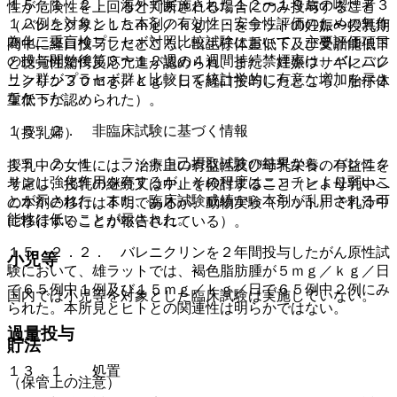
１５．１．２． 海外で実施された１２〜１９歳の喫煙者３
性が危険性を上回ると判断される場合にのみ投与すること
１２例を対象とした本剤の有効性・安全性評価のための無作
（バレニクリン１５ｍｇ／ｋｇ／日をラットの妊娠〜授乳期
為化二重盲検プラセボ対照比較試験において、主要評価項目
間中に経口投与したところ、出生仔体重低下及び受胎能低下
の投与開始後第９〜１２週の４週間持続禁煙率は、バレニク
と聴覚性驚愕反応亢進が認められ、また、妊娠ウサギにバレ
リン群がプラセボ群と比較して統計学的に有意な増加を示さ
ニクリン３０ｍｇ／ｋｇ／日を経口投与したところ、胎仔体
なかった。
重低下が認められた）。
１５．２． 非臨床試験に基づく情報
（授乳婦）
１５．２．１． ラット自己摂取試験の結果から、バレニク
授乳中の女性には、治療上の有益性及び母乳栄養の有益性を
リンは強化作用を有するが、その程度はニコチンより弱いこ
考慮し、授乳の継続又は中止を検討すること（ヒト母乳中へ
とが示された。また、臨床試験成績から本剤が乱用される可
の本剤の移行は不明であるが、動物実験（ラット）で乳汁中
能性は低いことが示された。
に移行することが報告されている）。
１５．２．２． バレニクリンを２年間投与したがん原性試
小児等
験において、雄ラットでは、褐色脂肪腫が５ｍｇ／ｋｇ／日
で６５例中１例及び１５ｍｇ／ｋｇ／日で６５例中２例にみ
国内では小児等を対象とした臨床試験は実施していない。
られた。本所見とヒトとの関連性は明らかではない。
過量投与
貯法
１３．１． 処置
（保管上の注意）