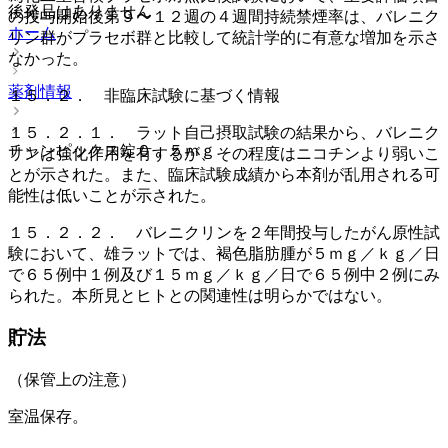
後発品はありません
の投与開始後第９〜１２週の４週間持続禁煙率は、バレニク
ホーム
リン群がプラセボ群と比較して統計学的に有意な増加を示さ
なかった。
薬剤情報
１５．２． 非臨床試験に基づく情報
１５．２．１． ラット自己摂取試験の結果から、バレニク
チャンピックス錠０．５ｍｇ
リンは強化作用を有するが、その程度はニコチンより弱いこ
とが示された。また、臨床試験成績から本剤が乱用される可
能性は低いことが示された。
１５．２．２． バレニクリンを２年間投与したがん原性試
験において、雄ラットでは、褐色脂肪腫が５ｍｇ／ｋｇ／日
で６５例中１例及び１５ｍｇ／ｋｇ／日で６５例中２例にみ
られた。本所見とヒトとの関連性は明らかではない。
貯法
（保管上の注意）
室温保存。