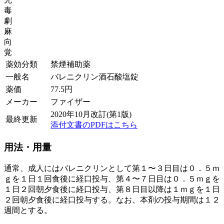
毒
劇
麻
向
覚
薬効分類
禁煙補助薬
一般名
バレニクリン酒石酸塩錠
薬価
77.5
円
メーカー
ファイザー
2020年10月改訂(第1版)
最終更新
添付文書のPDFはこちら
用法・用量
通常、成人にはバレニクリンとして第１〜３日目は０．５ｍ
ｇを１日１回食後に経口投与、第４〜７日目は０．５ｍｇを
１日２回朝夕食後に経口投与、第８日目以降は１ｍｇを１日
２回朝夕食後に経口投与する。なお、本剤の投与期間は１２
週間とする。