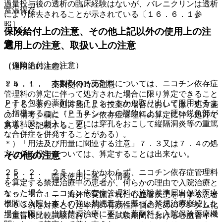
過量投与後の透析の臨床経験はないが、バレニクリンは透析
室温保存。
により除去されることが示されている〔１６．６．１参
照〕。
保険給付上の注意、その他上記以外の使用上の注
意
適用上の注意、取扱い上の注意
（保険給付上の注意）
（適用上の注意）
２５．１． 本製剤の＊薬剤料については、ニコチン依存症
１４．１． 薬剤交付時の注意
管理料の算定に伴って処方された場合に限り算定できること
ＰＴＰ包装の薬剤はＰＴＰシートから取り出して服用するよ
とする。また、処方箋による投薬の場合においては、処方箋
う指導すること（ＰＴＰシートの誤飲により、硬い鋭角部が
の「備考」欄に「ニコチン依存症管理料の算定に伴う処方で
食道粘膜へ刺入し、更には穿孔をおこして縦隔洞炎等の重篤
ある」と記載すること。
な合併症を併発することがある）。
＊）「用法及び用量に関連する注意」７．３又は７．４の処
方に係る投与については、算定することは出来ない。
その他の注意
２５．２． ２５．１にかかわらず、ニコチン依存症管理料
１５．１． 臨床使用に基づく情報
を算定する禁煙治療中の患者が、何らかの理由で入院治療と
なった場合、ニコチン依存症管理料の施設基準届出保険医療
１５．１．１． 海外で実施された心血管疾患を有する患者
機関に入院し本人の強い禁煙意志に基づき禁煙治療継続した
７０３例を対象とした本剤の有効性評価のためのランダム化
場合に限り、当該禁煙治療に要した薬剤料を入院保険医療機
二重盲検比較試験において、全試験期間における心血管イベ