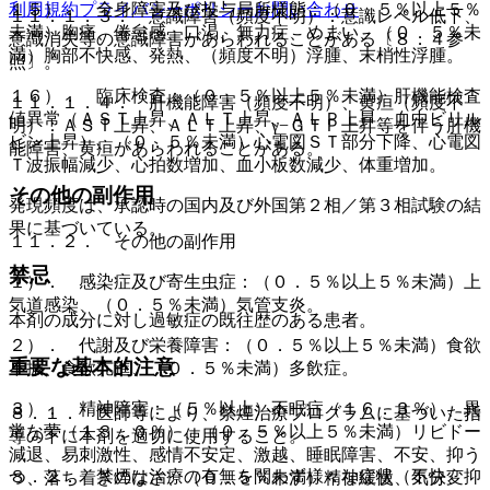
利用規約
プライバシーポリシー
お問い合わせ
１５）． 全身障害及び投与局所様態：（０．５％以上５％
１１．１．３． 意識障害（頻度不明）：意識レベル低下、
未満）胸痛、倦怠感、口渇、無力症、めまい、（０．５％未
意識消失等の意識障害があらわれることがある〔８．４参
満）胸部不快感、発熱、（頻度不明）浮腫、末梢性浮腫。
照〕。
１６）． 臨床検査：（０．５％以上５％未満）肝機能検査
１１．１．４． 肝機能障害（頻度不明）、黄疸（頻度不
値異常（ＡＳＴ上昇、ＡＬＴ上昇、ＡＬＰ上昇、血中ビリル
明）：ＡＳＴ上昇、ＡＬＴ上昇、γ−ＧＴＰ上昇等を伴う肝機
ビン上昇）、（０．５％未満）心電図ＳＴ部分下降、心電図
能障害、黄疸があらわれることがある。
Ｔ波振幅減少、心拍数増加、血小板数減少、体重増加。
その他の副作用
発現頻度は、承認時の国内及び外国第２相／第３相試験の結
果に基づいている。
１１．２． その他の副作用
禁忌
１）． 感染症及び寄生虫症：（０．５％以上５％未満）上
気道感染、（０．５％未満）気管支炎。
本剤の成分に対し過敏症の既往歴のある患者。
２）． 代謝及び栄養障害：（０．５％以上５％未満）食欲
重要な基本的注意
不振、食欲亢進、（０．５％未満）多飲症。
３）． 精神障害：（５％以上）不眠症（１６．３％）、異
８．１． 医師等により、禁煙治療プログラムに基づいた指
常な夢（１３．０％）、（０．５％以上５％未満）リビドー
導の下に本剤を適切に使用すること。
減退、易刺激性、感情不安定、激越、睡眠障害、不安、抑う
８．２． 禁煙は治療の有無を問わず様々な症状（不快、抑
つ、落ち着きのなさ、（０．５％未満）精神緩慢、気分変