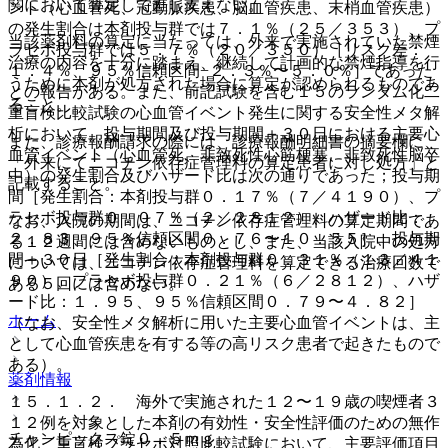
関において算定して差し支えない。
ント（心血管死、冠動脈疾患、脳血管疾患、末梢血管疾患）
の発生割合は本剤投与群では７．１％（２５／３５３）、プ
当該薬剤料の算定に当たっては、外来で実施されていた禁煙
ラセボ投与群では５．７％（２０／３５０）［リスク差：
治療の内容を十分に踏まえ、継続して計画的な禁煙指導を行
１．４％、９５％信頼区間−２．３％〜５．０％］であった
うために本剤が処方された場合に算定が認められるものであ
との報告がある。また、前記試験を含む１５のランダム化二
ること。
重盲検比較試験の心血管イベント発生に関する安全性メタ解
析において、投与期間及び投与期間＋３０日における主要心
また、診療報酬請求の際には、診療報酬明細書の摘要欄に、
血管イベント（心血管死、非致死性心筋梗塞、非致死性脳卒
「外来にてニコチン依存症管理料の算定患者に対し処方」と
中）の発生割合及びハザード比は次の通りであった；投与期
記載すること。
間［発生割合：本剤投与群０．１７％（７／４１９０）、プ
ラセボ投与群０．０７％（２／２８１２）、ハザード比：
なお、入院の期間は、ニコチン依存症管理料の算定期間であ
２．８３、９５％信頼区間０．７６〜１０．５５］、投与期
る１２週間には含めないものとし、また、当該入院中の処方
間＋３０日［発生割合：本剤投与群０．３１％（１３／４１
については、ニコチン依存症管理料を算定できる治療回数で
９０）、プラセボ投与群０．２１％（６／２８１２）、ハザ
ある５回には含めない。
ード比：１．９５、９５％信頼区間０．７９〜４．８２］
ホーム
（なお、安全性メタ解析に用いた主要心血管イベントは、主
として心血管疾患を有する等の高リスク患者で起きたもので
ある）。
薬剤情報
１５．１．２． 海外で実施された１２〜１９歳の喫煙者３
１２例を対象とした本剤の有効性・安全性評価のための無作
チャンピックス錠０．５ｍｇ
為化二重盲検プラセボ対照比較試験において、主要評価項目