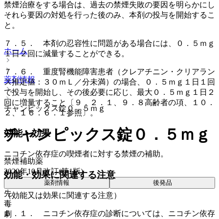
禁煙治療をする場合は、過去の禁煙失敗の要因を明らかにし
それら要因の対処を行った後のみ、本剤の投与を開始するこ
と。
７．５． 本剤の忍容性に問題がある場合には、０．５ｍｇ
ホーム
１日２回に減量することができる。
７．６． 重度腎機能障害患者（クレアチニン・クリアラン
薬剤情報
ス推定値：３０ｍＬ／分未満）の場合、０．５ｍｇ１日１回
で投与を開始し、その後必要に応じ、最大０．５ｍｇ１日２
回に増量すること〔９．２．１、９．８高齢者の項、１０．
チャンピックス錠０．５ｍｇ
２、１６．６．１参照〕。
チャンピックス錠０．５ｍｇ
効能・効果
ニコチン依存症の喫煙者に対する禁煙の補助。
禁煙補助薬
2020年10月改訂(第1版)
効能・効果に関連する注意
薬剤情報
後発品
先
（効能又は効果に関連する注意）
毒
５．１． ニコチン依存症の診断については、ニコチン依存
劇