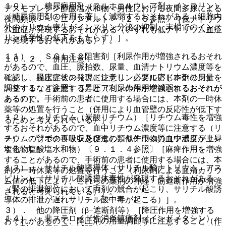
１０）． 糖尿病用剤（スルホニルウレア剤、インスリン）
デスモプレシン酢酸塩水和物＜男性における夜間多尿による
［糖尿病用剤の作用を著しく減弱するおそれがある（細胞内
夜間頻尿＞＜ミニリンメルト＞〔２．５参照〕［低ナトリウ
外のカリウム喪失がインスリン分泌の抑制、末梢でのインス
ム血症が発現するおそれがある（いずれも低ナトリウム血症
リン感受性の低下をもたらす）］。
が発現するおそれがある）］。
１１）． ＳＧＬＴ２阻害剤［利尿作用が増強されるおそれ
１０．２． 併用注意：
があるので、血圧、脈拍数、尿量、血清ナトリウム濃度等を
１）． 昇圧アミン（アドレナリン、ノルアドレナリン）
確認し、脱水症状の発現に注意し、必要に応じ本剤の用量を
〔９．１．４参照〕［昇圧アミンの作用を減弱するおそれが
調整するなど注意すること（利尿作用が増強されるおそれが
あるので、手術前の患者に使用する場合には、本剤の一時休
ある）］。
薬等の処置を行うこと（併用により血管壁の反応性が低下す
１２）． リチウム（炭酸リチウム）［リチウム毒性を増強
るためと考えられている）］。
するおそれがあるので、血中リチウム濃度等に注意する（リ
２）． ツボクラリン及びその類似作用物質（ツボクラリン
チウムの腎での再吸収を促進し、リチウムの血中濃度が上昇
塩化物塩酸塩水和物）〔９．１．４参照〕［麻痺作用を増強
する）］。
することがあるので、手術前の患者に使用する場合には、本
１３）． サリチル酸誘導体（サリチル酸ナトリウム、アス
剤の一時休薬等の処置を行うこと（利尿剤による血清カリウ
ピリン）［サリチル酸誘導体毒性が発現するおそれがある
ム値の低下により、これらの薬剤の神経・筋遮断作用が増強
（腎の排泄部位において両剤の競合が起こり、サリチル酸誘
されると考えられている）］。
導体の排泄が遅れサリチル酸中毒が起こる）］。
３）． 他の降圧剤（β−遮断剤等）［降圧作用を増強する
１４）． 非ステロイド性消炎鎮痛剤（インドメタシン）
おそれがあるので、降圧剤の用量調節等に注意すること（作