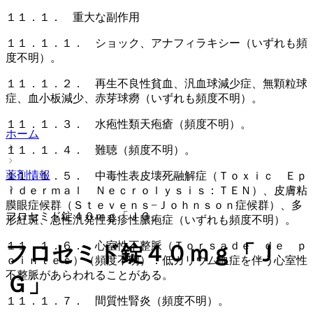
１１．１． 重大な副作用
１１．１．１． ショック、アナフィラキシー（いずれも頻
度不明）。
１１．１．２． 再生不良性貧血、汎血球減少症、無顆粒球
症、血小板減少、赤芽球癆（いずれも頻度不明）。
１１．１．３． 水疱性類天疱瘡（頻度不明）。
ホーム
１１．１．４． 難聴（頻度不明）。
薬剤情報
１１．１．５． 中毒性表皮壊死融解症（Ｔｏｘｉｃ Ｅｐ
ｉｄｅｒｍａｌ Ｎｅｃｒｏｌｙｓｉｓ：ＴＥＮ）、皮膚粘
膜眼症候群（Ｓｔｅｖｅｎｓ−Ｊｏｈｎｓｏｎ症候群）、多
フロセミド錠４０ｍｇ「ＪＧ」
形紅斑、急性汎発性発疹性膿疱症（いずれも頻度不明）。
１１．１．６． 心室性不整脈（Ｔｏｒｓａｄｅ ｄｅ ｐ
フロセミド錠４０ｍｇ「Ｊ
ｏｉｎｔｅｓ）（頻度不明）：低カリウム血症を伴う心室性
不整脈があらわれることがある。
Ｇ」
１１．１．７． 間質性腎炎（頻度不明）。