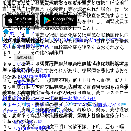
を避けるため、昼間に投与することが望ましい。
１１．１．８． 間質性肺炎（頻度不明）：咳嗽、呼吸困
ではありません。
難、発熱、肺音異常（捻髪音）等が認められた場合には、速
（特定の背景を有する患者に関する注意）
やかに胸部Ｘ線、速やかに胸部ＣＴ等の検査を実施すること
（間質性肺炎が疑われた場合には投与を中止し、副腎皮質ホ
（合併症・既往歴等のある患者）
ルモン剤の投与等の適切な処置を行うこと）。
ホーム
ノート
９．１．１． 重篤な冠動脈硬化症又は重篤な脳動脈硬化症
表・計算
レジメン
CTCAE
抗菌薬ガイド
ERマニュ
その他の副作用
のある患者：急激な利尿があらわれた場合、急速な血漿量減
アル
薬剤情報
ポスト
少、血液濃縮をきたし、血栓塞栓症を誘発するおそれがあ
１１．２． その他の副作用
る。
新規登録
１）． 血液：（頻度不明）貧血、白血球減少、好酸球増
ログイン
９．１．２． 本人又は両親、兄弟に痛風、糖尿病のある患
加、溶血性貧血。
監修医師一覧
者：痛風発作を起こすおそれがあり、糖尿病を悪化するおそ
UpToDate特別割引
れがある。
２）． 代謝異常：（頻度不明）低ナトリウム血症、低カリ
運営会社
ウム血症、低カルシウム血症、代謝性アルカローシス、高尿
９．１．３． 下痢、嘔吐のある患者：電解質失調を起こす
酸血症、高血糖症、高トリグリセリド血症、高コレステロー
© 2021 HOKUTO Inc. All rights reserved.
おそれがある。
利用規約
プライバシーポリシー
お問い合わせ
ル血症、偽性バーター症候群。
９．１．４． 手術前の患者〔１０．２参照〕。
ホーム
表・計算
レジメン
CTCAE
抗菌薬ガイド
３）． 皮膚：（頻度不明）発疹、蕁麻疹、発赤、光線過敏
ERマニュアル
薬剤情報
ポスト
９．１．５． 減塩療法時の患者：低ナトリウム血症を起こ
症、皮膚そう痒症、水疱性皮膚炎、紫斑、苔癬様皮疹。
すおそれがある。
監修医師一覧
４）． 消化器：（頻度不明）食欲不振、下痢、悪心・嘔
UpToDate特別割引