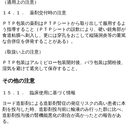
（適用上の注意）
１４．１． 薬剤交付時の注意
ＰＴＰ包装の薬剤はＰＴＰシートから取り出して服用するよ
う指導すること（ＰＴＰシートの誤飲により、硬い鋭角部が
食道粘膜へ刺入し、更には穿孔をおこして縦隔洞炎等の重篤
な合併症を併発することがある）。
（取扱い上の注意）
ＰＴＰ包装はアルミピロー包装開封後、バラ包装は開栓後、
湿気を避けて遮光して保存すること。
その他の注意
１５．１． 臨床使用に基づく情報
ヨード造影剤による造影剤腎症の発症リスクの高い患者に本
剤を投与した時、造影剤投与前に輸液のみ行った群に比べ、
造影剤投与後の腎機能悪化の割合が高かったとの報告があ
る。