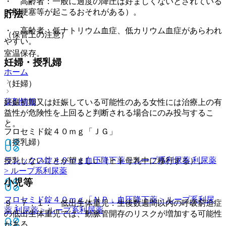
・ 高齢者：一般に過度の降圧は好ましくないとされている
（脳梗塞等が起こるおそれがある）。
貯法
・ 高齢者：低ナトリウム血症、低カリウム血症があらわれ
（保管上の注意）
やすい。
室温保存。
妊婦・授乳婦
ホーム
（妊婦）
薬剤情報
妊娠初期又は妊娠している可能性のある女性には治療上の有
益性が危険性を上回ると判断される場合にのみ投与するこ
と。
フロセミド錠４０ｍｇ「ＪＧ」
（授乳婦）
ラシックス錠４０ｍｇ
血圧降下薬 > ループ系利尿薬 利尿薬
授乳しないことが望ましい（ヒト母乳中に移行する）。
> ループ系利尿薬
小児等
フロセミド錠４０ｍｇ「ＮＰ」
血圧降下薬 > ループ系利尿
９．７．１． 低出生体重児：生後数週間以内の呼吸窮迫症
薬 利尿薬 > ループ系利尿薬
の低出生体重児では、動脈管開存のリスクが増加する可能性
がある。