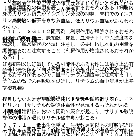
１０）． 糖尿病用剤（スルホニルウレア剤、インスリン）
・ 高齢者：一般に過度の降圧は好ましくないとされている
［糖尿病用剤の作用を著しく減弱するおそれがある（細胞内
（脳梗塞等が起こるおそれがある）。
外のカリウム喪失がインスリン分泌の抑制、末梢でのインス
リン感受性の低下をもたらす）］。
・ 高齢者：低ナトリウム血症、低カリウム血症があらわれ
やすい。
１１）． ＳＧＬＴ２阻害剤［利尿作用が増強されるおそれ
があるので、血圧、脈拍数、尿量、血清ナトリウム濃度等を
妊婦・授乳婦
確認し、脱水症状の発現に注意し、必要に応じ本剤の用量を
調整するなど注意すること（利尿作用が増強されるおそれが
（妊婦）
ある）］。
妊娠初期又は妊娠している可能性のある女性には治療上の有
１２）． リチウム（炭酸リチウム）［リチウム毒性を増強
益性が危険性を上回ると判断される場合にのみ投与するこ
するおそれがあるので、血中リチウム濃度等に注意する（リ
と。
チウムの腎での再吸収を促進し、リチウムの血中濃度が上昇
する）］。
（授乳婦）
１３）． サリチル酸誘導体（サリチル酸ナトリウム、アス
授乳しないことが望ましい（ヒト母乳中に移行する）。
ピリン）［サリチル酸誘導体毒性が発現するおそれがある
（腎の排泄部位において両剤の競合が起こり、サリチル酸誘
小児等
導体の排泄が遅れサリチル酸中毒が起こる）］。
９．７．１． 低出生体重児：生後数週間以内の呼吸窮迫症
１４）． 非ステロイド性消炎鎮痛剤（インドメタシン）
の低出生体重児では、動脈管開存のリスクが増加する可能性
［本剤の利尿作用を減弱するおそれがある（非ステロイド性