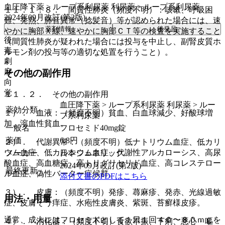
血圧降下薬 > ループ系利尿薬 利尿薬 > ループ系利尿薬
１１．１．８． 間質性肺炎（頻度不明）：咳嗽、呼吸困
2024年09月改訂(第2版)
難、発熱、肺音異常（捻髪音）等が認められた場合には、速
薬剤情報
後発品
やかに胸部Ｘ線、速やかに胸部ＣＴ等の検査を実施すること
後
（間質性肺炎が疑われた場合には投与を中止し、副腎皮質ホ
毒
ルモン剤の投与等の適切な処置を行うこと）。
劇
麻
その他の副作用
向
覚
１１．２． その他の副作用
血圧降下薬 > ループ系利尿薬 利尿薬 > ルー
薬効分類
１）． 血液：（頻度不明）貧血、白血球減少、好酸球増
プ系利尿薬
加、溶血性貧血。
一般名
フロセミド40mg錠
薬価
6.8
円
２）． 代謝異常：（頻度不明）低ナトリウム血症、低カリ
ウム血症、低カルシウム血症、代謝性アルカローシス、高尿
メーカー
日本ジェネリック
酸血症、高血糖症、高トリグリセリド血症、高コレステロー
2024年09月改訂(第2版)
最終更新
ル血症、偽性バーター症候群。
添付文書のPDFはこちら
３）． 皮膚：（頻度不明）発疹、蕁麻疹、発赤、光線過敏
用法・用量
症、皮膚そう痒症、水疱性皮膚炎、紫斑、苔癬様皮疹。
通常、成人にはフロセミドとして１日１回４０〜８０ｍｇを
４）． 消化器：（頻度不明）食欲不振、下痢、悪心・嘔