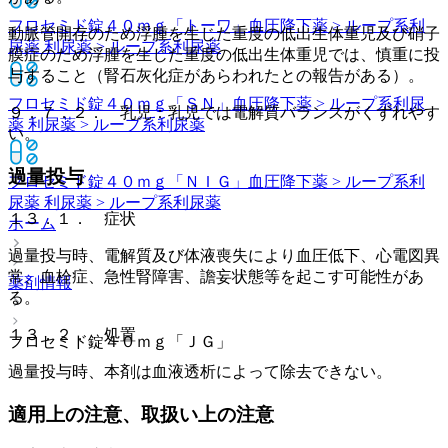
フロセミド錠４０ｍｇ「トーワ」
血圧降下薬 > ループ系利
動脈管開存のため浮腫を生じた重度の低出生体重児及び硝子
尿薬 利尿薬 > ループ系利尿薬
膜症のため浮腫を生じた重度の低出生体重児では、慎重に投
与すること（腎石灰化症があらわれたとの報告がある）。
フロセミド錠４０ｍｇ「ＳＮ」
血圧降下薬 > ループ系利尿
９．７．２． 乳児：乳児では電解質バランスがくずれやす
薬 利尿薬 > ループ系利尿薬
い。
過量投与
フロセミド錠４０ｍｇ「ＮＩＧ」
血圧降下薬 > ループ系利
尿薬 利尿薬 > ループ系利尿薬
１３．１． 症状
ホーム
過量投与時、電解質及び体液喪失により血圧低下、心電図異
常、血栓症、急性腎障害、譫妄状態等を起こす可能性があ
薬剤情報
る。
１３．２． 処置
フロセミド錠４０ｍｇ「ＪＧ」
過量投与時、本剤は血液透析によって除去できない。
適用上の注意、取扱い上の注意