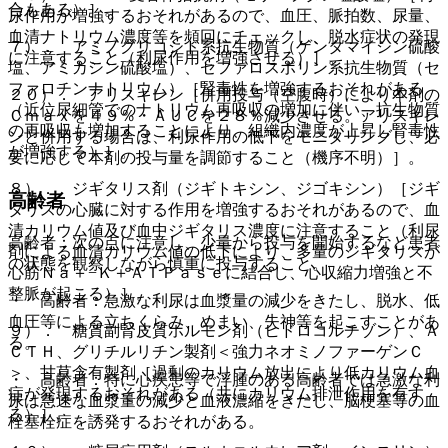
合もある）］。
尿作用が増強するおそれがあるので、血圧、脈拍数、尿量、
血清ナトリウム濃度等を頻回にチェックし、脱水症状の発現
７）． アミノグリコシド系抗生物質（ゲンタマイシン硫酸
に注意すること（利尿作用を増強させる）］。
塩、アミカシン硫酸塩）、セファロスポリン系抗生物質（セ
ファロチンナトリウム）［腎毒性を増強するおそれがある
２０）． アリスキレン［併用投与（空腹時）により本剤の
（近位尿細管でのナトリウム再吸収の増加に伴い、抗生物質
Ｃｍａｘを４９％・ＡＵＣを２８％減少させる。アリスキレ
の再吸収も増加することにより、組織内濃度が上昇し腎毒性
ンと併用する場合は、利尿作用の低下をモニタリングし、必
が増強する）］。
要に応じて本剤の投与量を調節すること（機序不明）］。
８）． ジギタリス剤（ジギトキシン、ジゴキシン）［ジギ
高齢者
タリスの心臓に対する作用を増強するおそれがあるので、血
清カリウム値及び血中ジギタリス濃度に注意すること（利尿
高齢者：次の点に注意し、少量から投与を開始するなど患者
剤による血清カリウム値の低下により、多量のジギタリスが
の状態を観察しながら慎重に投与すること。
心筋Ｎａ＋−Ｋ＋ＡＴＰａｓｅに結合し、心収縮力増強と不
整脈が起こる）］。
・ 高齢者：急激な利尿は血漿量の減少をきたし、脱水、低
血圧等による立ちくらみ、めまい、失神等を起こすことがあ
９）． 糖質副腎皮質ホルモン剤（ヒドロコルチゾン）、Ａ
る。
ＣＴＨ、グリチルリチン製剤＜強力ネオミノファーゲンＣ
＞、甘草含有製剤［過剰のカリウム放出により低カリウム血
・ 高齢者：特に心疾患等で浮腫のある高齢者では急激な利
症が発現するおそれがある（共にカリウム排泄作用を有す
尿は急速な血漿量の減少と血液濃縮をきたし、脳梗塞等の血
る）］。
栓塞栓症を誘発するおそれがある。