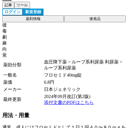
記事
ツール
ログイン
新規登録
薬剤情報
後発品
後
毒
劇
麻
向
覚
血圧降下薬 > ループ系利尿薬 利尿薬 >
薬効分類
ループ系利尿薬
一般名
フロセミド40mg錠
薬価
6.8
円
メーカー
日本ジェネリック
2024年09月改訂(第2版)
最終更新
添付文書のPDFはこちら
用法・用量
通常、成人にはフロセミドとして１日１回４０〜８０ｍｇを