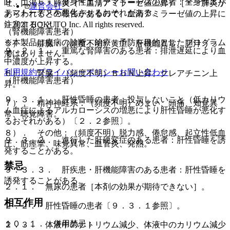
９．１．６． 全身性エリテマトーデスの患者：全身性エリ
吐、口渇、＊膵炎（＊血清アミラーゼ値上昇）［＊：膵炎が
運営会社
テマトーデスを悪化させるおそれがある。
あらわれるとの報告があるので、血清アミラーゼ値の上昇に
© 2021 HOKUTO Inc. All rights reserved.
注意すること］。
（腎機能障害患者）
※本製品は疾病の診断・治療・予防を目的としたプログラム
５）． 肝臓：（頻度不明）黄疸、肝機能異常、胆汁うっ
９．２．１． 重篤な腎障害のある患者：排泄遅延により血
ではありません。
滞。
中濃度が上昇する。
利用規約
プライバシーポリシー
お問い合わせ
６）． 腎臓：（頻度不明）ＢＵＮ上昇、クレアチニン上
（肝機能障害患者）
昇。
９．３．１． 肝性昏睡の患者：投与しないこと（低カリウ
７）． 精神神経系：（頻度不明）めまい、頭痛、知覚異
ム血症によるアルカローシスの増悪により肝性昏睡が悪化す
常、聴覚障害。
るおそれがある）〔２．２参照〕。
８）． その他：（頻度不明）脱力感、倦怠感、起立性低血
９．３．２． 進行した肝硬変症のある患者：肝性昏睡を誘
圧、筋痙攣、味覚異常、血管炎、発熱。
発することがある。
禁忌
９．３．３． 肝疾患・肝機能障害のある患者：肝性昏睡を
誘発することがある。
２．１． 無尿の患者［本剤の効果が期待できない］。
相互作用
２．２． 肝性昏睡の患者〔９．３．１参照〕。
１０．１． 併用禁忌：
２．３． 体液中のナトリウム減少、体液中のカリウム減少