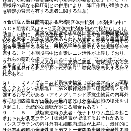
を避けるため、昼間に投与することが望ましい。
用機序の異なる降圧剤との併用により、降圧作用が増強され
（特定の背景を有する患者に関する注意）
る）］。
（合併症・既往歴等のある患者）
４）． ＡＣＥ阻害剤、Ａ−２受容体拮抗剤［本剤投与中に
ＡＣＥ阻害剤又はＡ−２受容体拮抗剤を初めて投与もしくは
９．１．１． 重篤な冠動脈硬化症又は重篤な脳動脈硬化症
増量した際に、高度の血圧低下や、腎不全を含む腎機能の悪
のある患者：急激な利尿があらわれた場合、急速な血漿量減
化を起こすことがあるので、これらの薬剤を初めて投与する
少、血液濃縮をきたし、血栓塞栓症を誘発するおそれがあ
場合や増量する場合は、本剤の一時休薬もしくは減量等を考
る。
慮すること（本剤投与中は血漿レニン活性が上昇しており、
これらの薬剤を投与することによりレニン−アンジオテンシ
９．１．２． 本人又は両親、兄弟に痛風、糖尿病のある患
ン系をブロックする結果、急激な血圧低下を起こすと考えら
者：痛風発作を起こすおそれがあり、糖尿病を悪化するおそ
れる）］。
れがある。
５）． アミノグリコシド系抗生物質（ゲンタマイシン硫酸
９．１．３． 下痢、嘔吐のある患者：電解質失調を起こす
塩、アミカシン硫酸塩）［第８脳神経障害＜聴覚障害＞を増
おそれがある。
強するおそれがある（アミノグリコシド系抗生物質の内耳外
有毛細胞内濃度が上昇し、最終的には外有毛細胞の壊死を引
９．１．４． 手術前の患者〔１０．２参照〕。
き起こし、永続的な難聴が起こる場合もある）］。
９．１．５． 減塩療法時の患者：低ナトリウム血症を起こ
６）． シスプラチン［聴覚障害が増強するおそれがある
すおそれがある。
（シスプラチンの内耳外有毛細胞内濃度が上昇し、最終的に
９．１．６． 全身性エリテマトーデスの患者：全身性エリ
は外有毛細胞の壊死を引き起こし、永続的な難聴が起こる場