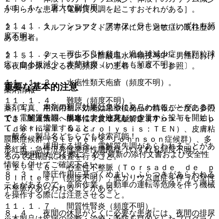
１１．１． 重大な副作用
が明らかな患者［電解質失調を起こすおそれがある］。
１１．１．１． ショック、アナフィラキシー（いずれも頻
２．４． スルフォンアミド誘導体に対し過敏症の既往歴の
度不明）。
ある患者。
１１．１．２． 再生不良性貧血、汎血球減少症、無顆粒球
２．５． デスモプレシン酢酸塩水和物投与中＜男性におけ
症、血小板減少、赤芽球癆（いずれも頻度不明）。
る夜間多尿による夜間頻尿＞の患者〔１０．１参照〕。
１１．１．３． 水疱性類天疱瘡（頻度不明）。
重要な基本的注意
薬剤情報
１１．１．４． 難聴（頻度不明）。
８．１． 本剤の利尿効果は急激にあらわれることがあるの
薬剤写真、用法用量、効能効果や後発品の情報が一度に参照
で、電解質失調、脱水に十分注意し、少量から投与を開始し
でき、関連情報へ簡単にアクセスができます。
１１．１．５． 中毒性表皮壊死融解症（Ｔｏｘｉｃ Ｅｐ
て、徐々に増量すること。
ｉｄｅｒｍａｌ Ｎｅｃｒｏｌｙｓｉｓ：ＴＥＮ）、皮膚粘
一般名、製品名どちらでも検索可能！
膜眼症候群（Ｓｔｅｖｅｎｓ−Ｊｏｈｎｓｏｎ症候群）、多
８．２． 連用する場合、電解質失調があらわれることがあ
形紅斑、急性汎発性発疹性膿疱症（いずれも頻度不明）。
※ ご使用いただく際に、必ず最新の添付文書および安全性
るので定期的に検査を行うこと。
情報も併せてご確認下さい。
１１．１．６． 心室性不整脈（Ｔｏｒｓａｄｅ ｄｅ ｐ
８．３． 降圧作用に基づくめまい、ふらつきがあらわれる
ｏｉｎｔｅｓ）（頻度不明）：低カリウム血症を伴う心室性
ことがあるので、高所作業、自動車の運転等危険を伴う機械
不整脈があらわれることがある。
を操作する際には注意させること。
１１．１．７． 間質性腎炎（頻度不明）。
８．４． 夜間の休息がとくに必要な患者には、夜間の排尿
※本製品は疾病の診断・治療・予防を目的としたプログラム