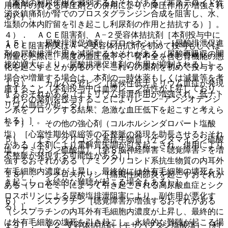
［本剤の利尿作用を減弱するおそれがある（非ステロイド性
用機序の異なる降圧剤との併用により、降圧作用が増強され
消炎鎮痛剤が腎でのプロスタグランジン合成を阻害し、水、
る）］。
塩類の体内貯留を引き起こし利尿剤の作用と拮抗する）］。
４）． ＡＣＥ阻害剤、Ａ−２受容体拮抗剤［本剤投与中に
１５）． 尿酸排泄促進剤（プロベネシド）［尿酸排泄促進
ＡＣＥ阻害剤又はＡ−２受容体拮抗剤を初めて投与もしくは
剤の尿酸排泄作用を減弱するおそれがある（尿酸再吸収の間
増量した際に、高度の血圧低下や、腎不全を含む腎機能の悪
接的増大により、尿酸排泄促進剤の作用が抑制される）］。
化を起こすことがあるので、これらの薬剤を初めて投与する
場合や増量する場合は、本剤の一時休薬もしくは減量等を考
１６）． カルバマゼピン［症候性低ナトリウム血症が発現
慮すること（本剤投与中は血漿レニン活性が上昇しており、
するおそれがある（ナトリウム排泄作用が増強され、低ナト
これらの薬剤を投与することによりレニン−アンジオテンシ
リウム血症が起こる）］。
ン系をブロックする結果、急激な血圧低下を起こすと考えら
れる）］。
１７）． その他の強心剤（コルホルシンダロパート塩酸
塩）［心室性期外収縮等の不整脈の発現を助長させるおそれ
５）． アミノグリコシド系抗生物質（ゲンタマイシン硫酸
がある（本剤により電解質失調が引き起こされ、併用により
塩、アミカシン硫酸塩）［第８脳神経障害＜聴覚障害＞を増
不整脈が発現する可能性がある）］。
強するおそれがある（アミノグリコシド系抗生物質の内耳外
有毛細胞内濃度が上昇し、最終的には外有毛細胞の壊死を引
１８）． シクロスポリン［痛風性関節炎を起こすおそれが
き起こし、永続的な難聴が起こる場合もある）］。
ある（フロセミドによって引き起こされる高尿酸血症とシク
ロスポリンによる尿酸塩排泄阻害により、副作用が悪化す
６）． シスプラチン［聴覚障害が増強するおそれがある
る）］。
（シスプラチンの内耳外有毛細胞内濃度が上昇し、最終的に
は外有毛細胞の壊死を引き起こし、永続的な難聴が起こる場
１９）． Ｖ２−受容体拮抗剤（モザバプタン塩酸塩）［利