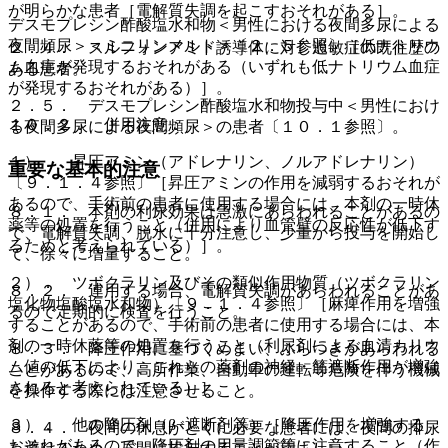
が明らかな患者［電解質失調を起こすおそれがある］。
デスモプレシン酢酸塩水和物＜男性における夜間多尿による
夜間頻尿＞＜ミニリンメルト＞〔２．５参照〕［低ナトリウ
２．４． スルフォンアミド誘導体に対し過敏症の既往歴の
ム血症が発現するおそれがある（いずれも低ナトリウム血症
ある患者。
が発現するおそれがある）］。
２．５． デスモプレシン酢酸塩水和物投与中＜男性におけ
１０．２． 併用注意：
る夜間多尿による夜間頻尿＞の患者〔１０．１参照〕。
１）． 昇圧アミン（アドレナリン、ノルアドレナリン）
重要な基本的注意
〔９．１．４参照〕［昇圧アミンの作用を減弱するおそれが
あるので、手術前の患者に使用する場合には、本剤の一時休
８．１． 本剤の利尿効果は急激にあらわれることがあるの
薬等の処置を行うこと（併用により血管壁の反応性が低下す
で、電解質失調、脱水に十分注意し、少量から投与を開始し
るためと考えられている）］。
て、徐々に増量すること。
２）． ツボクラリン及びその類似作用物質（ツボクラリン
８．２． 連用する場合、電解質失調があらわれることがあ
塩化物塩酸塩水和物）〔９．１．４参照〕［麻痺作用を増強
るので定期的に検査を行うこと。
することがあるので、手術前の患者に使用する場合には、本
剤の一時休薬等の処置を行うこと（利尿剤による血清カリウ
８．３． 降圧作用に基づくめまい、ふらつきがあらわれる
ム値の低下により、これらの薬剤の神経・筋遮断作用が増強
ことがあるので、高所作業、自動車の運転等危険を伴う機械
されると考えられている）］。
を操作する際には注意させること。
３）． 他の降圧剤（β−遮断剤等）［降圧作用を増強する
８．４． 夜間の休息がとくに必要な患者には、夜間の排尿
おそれがあるので、降圧剤の用量調節等に注意すること（作