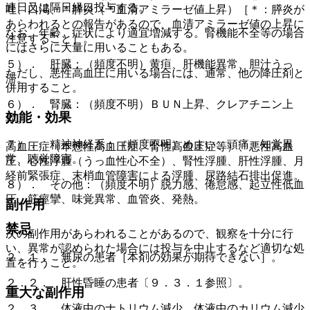
連日又は隔日経口投与する。
吐、口渇、＊膵炎（＊血清アミラーゼ値上昇）［＊：膵炎が
あらわれるとの報告があるので、血清アミラーゼ値の上昇に
なお、年齢、症状により適宜増減する。腎機能不全等の場合
注意すること］。
にはさらに大量に用いることもある。
５）． 肝臓：（頻度不明）黄疸、肝機能異常、胆汁うっ
ただし、悪性高血圧に用いる場合には、通常、他の降圧剤と
滞。
併用すること。
６）． 腎臓：（頻度不明）ＢＵＮ上昇、クレアチニン上
効能・効果
昇。
７）． 精神神経系：（頻度不明）めまい、頭痛、知覚異
高血圧症（本態性高血圧症、腎性高血圧症等）、悪性高血
常、聴覚障害。
圧、心性浮腫（うっ血性心不全）、腎性浮腫、肝性浮腫、月
経前緊張症、末梢血管障害による浮腫、尿路結石排出促進。
８）． その他：（頻度不明）脱力感、倦怠感、起立性低血
圧、筋痙攣、味覚異常、血管炎、発熱。
副作用
禁忌
次の副作用があらわれることがあるので、観察を十分に行
い、異常が認められた場合には投与を中止するなど適切な処
２．１． 無尿の患者［本剤の効果が期待できない］。
置を行うこと。
２．２． 肝性昏睡の患者〔９．３．１参照〕。
重大な副作用
２．３． 体液中のナトリウム減少、体液中のカリウム減少