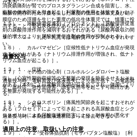
がある。
消炎鎮痛剤が腎でのプロスタグランジン合成を阻害し、水、
塩類の体内貯留を引き起こし利尿剤の作用と拮抗する）］。
動脈管開存のため浮腫を生じた重度の低出生体重児及び硝子
膜症のため浮腫を生じた重度の低出生体重児では、慎重に投
１５）． 尿酸排泄促進剤（プロベネシド）［尿酸排泄促進
与すること（腎石灰化症があらわれたとの報告がある）。
剤の尿酸排泄作用を減弱するおそれがある（尿酸再吸収の間
接的増大により、尿酸排泄促進剤の作用が抑制される）］。
９．７．２． 乳児：乳児では電解質バランスがくずれやす
い。
１６）． カルバマゼピン［症候性低ナトリウム血症が発現
するおそれがある（ナトリウム排泄作用が増強され、低ナト
過量投与
リウム血症が起こる）］。
１３．１． 症状
１７）． その他の強心剤（コルホルシンダロパート塩酸
塩）［心室性期外収縮等の不整脈の発現を助長させるおそれ
過量投与時、電解質及び体液喪失により血圧低下、心電図異
がある（本剤により電解質失調が引き起こされ、併用により
常、血栓症、急性腎障害、譫妄状態等を起こす可能性があ
不整脈が発現する可能性がある）］。
る。
１８）． シクロスポリン［痛風性関節炎を起こすおそれが
１３．２． 処置
ある（フロセミドによって引き起こされる高尿酸血症とシク
ロスポリンによる尿酸塩排泄阻害により、副作用が悪化す
過量投与時、本剤は血液透析によって除去できない。
る）］。
適用上の注意、取扱い上の注意
１９）． Ｖ２−受容体拮抗剤（モザバプタン塩酸塩）［利