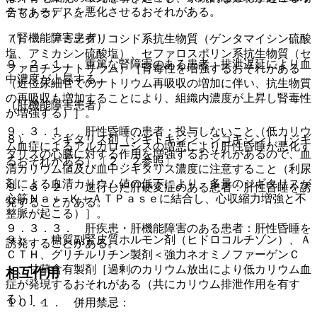
テマトーデスを悪化させるおそれがある。
合もある）］。
（腎機能障害患者）
７）． アミノグリコシド系抗生物質（ゲンタマイシン硫酸
塩、アミカシン硫酸塩）、セファロスポリン系抗生物質（セ
９．２．１． 重篤な腎障害のある患者：排泄遅延により血
ファロチンナトリウム）［腎毒性を増強するおそれがある
中濃度が上昇する。
（近位尿細管でのナトリウム再吸収の増加に伴い、抗生物質
の再吸収も増加することにより、組織内濃度が上昇し腎毒性
（肝機能障害患者）
が増強する）］。
９．３．１． 肝性昏睡の患者：投与しないこと（低カリウ
８）． ジギタリス剤（ジギトキシン、ジゴキシン）［ジギ
ム血症によるアルカローシスの増悪により肝性昏睡が悪化す
タリスの心臓に対する作用を増強するおそれがあるので、血
るおそれがある）〔２．２参照〕。
清カリウム値及び血中ジギタリス濃度に注意すること（利尿
剤による血清カリウム値の低下により、多量のジギタリスが
９．３．２． 進行した肝硬変症のある患者：肝性昏睡を誘
心筋Ｎａ＋−Ｋ＋ＡＴＰａｓｅに結合し、心収縮力増強と不
発することがある。
整脈が起こる）］。
９．３．３． 肝疾患・肝機能障害のある患者：肝性昏睡を
９）． 糖質副腎皮質ホルモン剤（ヒドロコルチゾン）、Ａ
誘発することがある。
ＣＴＨ、グリチルリチン製剤＜強力ネオミノファーゲンＣ
＞、甘草含有製剤［過剰のカリウム放出により低カリウム血
相互作用
症が発現するおそれがある（共にカリウム排泄作用を有す
る）］。
１０．１． 併用禁忌：