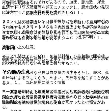
尿作用が増強するおそれがあるので、血圧、脈拍数、尿量、
（適用上の注意）
血清ナトリウム濃度等を頻回にチェックし、脱水症状の発現
に注意すること（利尿作用を増強させる）］。
１４．１． 薬剤交付時の注意
２０）． アリスキレン［併用投与（空腹時）により本剤の
ＰＴＰ包装の薬剤はＰＴＰシートから取り出して服用するよ
Ｃｍａｘを４９％・ＡＵＣを２８％減少させる。アリスキレ
う指導すること（ＰＴＰシートの誤飲により、硬い鋭角部が
ンと併用する場合は、利尿作用の低下をモニタリングし、必
食道粘膜へ刺入し、更には穿孔をおこして縦隔洞炎等の重篤
要に応じて本剤の投与量を調節すること（機序不明）］。
な合併症を併発することがある）。
（取扱い上の注意）
高齢者
ＰＴＰ包装はアルミピロー包装開封後、バラ包装は開栓後、
高齢者：次の点に注意し、少量から投与を開始するなど患者
湿気を避けて遮光して保存すること。
の状態を観察しながら慎重に投与すること。
その他の注意
・ 高齢者：急激な利尿は血漿量の減少をきたし、脱水、低
血圧等による立ちくらみ、めまい、失神等を起こすことがあ
１５．１． 臨床使用に基づく情報
る。
ヨード造影剤による造影剤腎症の発症リスクの高い患者に本
・ 高齢者：特に心疾患等で浮腫のある高齢者では急激な利
剤を投与した時、造影剤投与前に輸液のみ行った群に比べ、
尿は急速な血漿量の減少と血液濃縮をきたし、脳梗塞等の血
造影剤投与後の腎機能悪化の割合が高かったとの報告があ
栓塞栓症を誘発するおそれがある。
る。